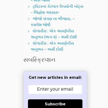
– મીરા જોશી
ટ્વિટરના કેટલાક ઉપયોગી બોટ્સ
– જિજ્ઞેશ અધ્યારૂ
જોજો પાંપણ ના ભીંજાય.. –
કમલેશ જોષી
ધોળાવીરા : એક અવર્ણનીય
અનુભવ (ભાગ ૨) – અમી દોશી
ધોળાવીરા : એક અવર્ણનીય
અનુભવ – અમી દોશી
સબસ્ક્રિપ્શન
Get new articles in email:
Subscribe