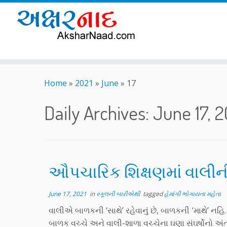
Skip
to
Home
»
2021
»
June
»
17
content
Daily Archives:
June 17, 2
ઔપચારિક શિક્ષણમાં વાલીની
June 17, 2021
in
સ્કૂલની બારીએથી
tagged
હેમાંગી ભોગાયતા મહેતા
વાલીએ બાળકની ‘સાથે’ રહેવાનું છે, બાળકની ‘માથે’ નહ
બાળક વચ્ચે અને વાલી-શાળા વચ્ચેના ઘણા સંઘર્ષોનો અ