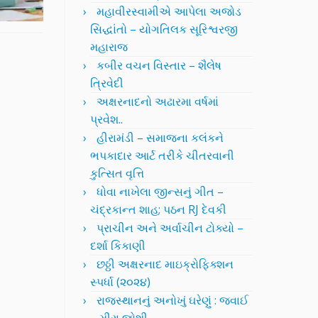
મહાવીરસ્વામીએ આપેલા અજોડ
સિદ્ધાંતો – યોગતિલક સૂરિશ્વરજી
મહારાજ
કબીર વચન વિસ્તાર – શૈલેષ
ત્રિવેદી
અક્ષરનાદનો અઢારમા વર્ષમાં
પ્રવેશ..
હીરામંડી – સમાજના કલંકને
ભપકાદાર આર્ટ તરીકે ચીતરવાની
કુત્સિત વૃત્તિ
ધોવા નાખેલા જીન્સનું ગીત –
ચંદ્રકાન્ત શાહ; પઠન RJ દેવકી
પ્રાચીન અને અર્વાચીન ટોક્યો –
દર્શા કિકાણી
છઠ્ઠી અક્ષરનાદ માઇક્રોફિક્શન
સ્પર્ધા (૨૦૨૪)
રાજસ્થાનનું અનોખું ઘરેણું : જવાઈ