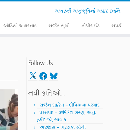
અંતરની અનુભૂતિનો અક્ષર ધ્વનિ..
ઑડિયો અક્ષરનાદ
સર્જક સૂચી
કોપીરાઈટ
સંપર્ક
Follow Us
X
Facebook
Bluesky
નવી કૃતિઓ…
સર્જન સાહેબ – દીપિકાબા પરમાર
ધમ્મપદ – ઋષિકેશ શરણ, અનુ.
હર્ષદ દવે, ભાગ ૧
અછાંદસ – પ્રિયંકા સોની