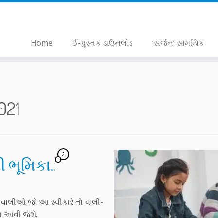
Home
ઈ-પુસ્તક ડાઉનલોડ
‘સર્જન’ સામયિક
021
2
 ભૂમિકા..
િ. વાલીઓ જો આ સ્વીકારે તો વાલી-
ંત આવી જશે.