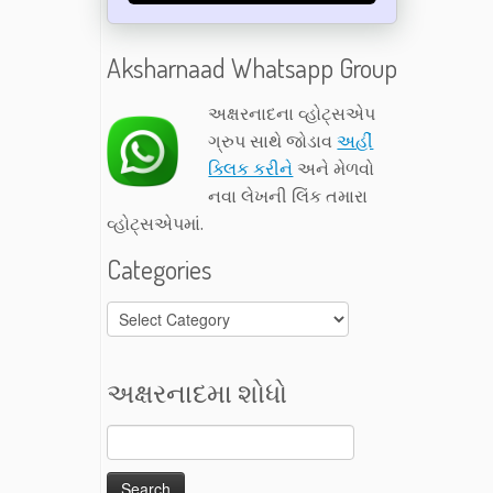
Aksharnaad Whatsapp Group
અક્ષરનાદના વ્હોટ્સએપ
ગ્રુપ સાથે જોડાવ
અહીં
ક્લિક કરીને
અને મેળવો
નવા લેખની લિંક તમારા
વ્હોટ્સએપમાં.
Categories
Categories
અક્ષરનાદમા શોધો