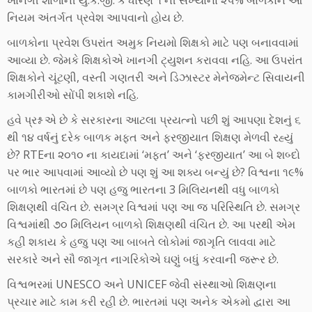
ખાનગી શાળાની યુ.કે.જી. કે ધોરણ ૧ ની સંખ્યાના ૨૫% બાળકોને આ
નિયમ અંતર્ગત પ્રવેશ આપવાનો હોય છે.
બાળકોના પ્રવેશ ઉપરાંત અમુક નિયમો શિક્ષકો માટે પણ બનાવવામાં
આવ્યા છે. જેમકે શિક્ષકોએ ખાનગી ટ્યુશન કરાવવા નહિ. આ ઉપરાંત
શિક્ષકોને ચૂંટણી, વસ્તી ગણતરી અને ડિઝાસ્ટર મેનેજમેન્ટ સિવાયની
કામગીરીઓ સોંપી શકાશે નહિ.
હવે પ્રશ્ન એ છે કે સરકારના આટલા પ્રયત્નો પછી શું આપણા દેશનું ૬
થી ૧૪ વર્ષનું દરેક બાળક મફત અને ફરજીયાત શિક્ષણ મેળવી રહ્યું
છે? RTEના ૨૦૧૦ ના કાયદામાં ‘મફત’ અને ‘ફરજીયાત’ આ બે શબ્દો
પર ભાર આપવામાં આવ્યો છે પણ શું આ શક્ય બન્યું છે? વિશ્વના ૧૯%
બાળકો ભારતમાં છે પણ હજુ ભારતના 3 મિલિયનથી વધુ બાળકો
શિક્ષણથી વંચિત છે. સમગ્ર વિશ્વમાં પણ આ જ પરિસ્થિતિ છે. સમગ્ર
વિશ્વમાંથી ૭૦ મિલિયન બાળકો શિક્ષણથી વંચિત છે. આ પરથી એમ
કહી શકાય કે હજુ પણ આ બાબતે લોકોમાં જાગૃતિ લાવવા માટે
સરકારે અને સૌ જાગૃત નાગરિકોએ ઘણું બધું કરવાની જરૂર છે.
વિશ્વભરમાં UNESCO અને UNICEF જેવી સંસ્થાઓ શિક્ષણના
પ્રચાર માટે કામ કરી રહી છે. ભારતમાં પણ અનેક એકમો દ્વારા આ