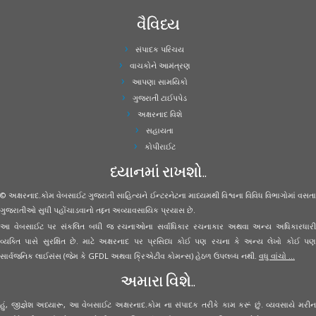
વૈવિધ્ય
સંપાદક પરિચય
વાચકોને આમંત્રણ
આપણા સામયિકો
ગુજરાતી ટાઈપપેડ
અક્ષરનાદ વિશે
સહાયતા
કોપીરાઈટ
ધ્યાનમાં રાખશો..
© અક્ષરનાદ.કોમ વેબસાઈટ ગુજરાતી સાહિત્યને ઈન્ટરનેટના માધ્યમથી વિશ્વના વિવિધ વિભાગોમાં વસતા
ગુજરાતીઓ સુધી પહોંચાડવાનો તદ્દન અવ્યાવસાયિક પ્રયાસ છે.
આ વેબસાઈટ પર સંકલિત બધી જ રચનાઓના સર્વાધિકાર રચનાકાર અથવા અન્ય અધિકારધારી
વ્યક્તિ પાસે સુરક્ષિત છે. માટે અક્ષરનાદ પર પ્રસિધ્ધ કોઈ પણ રચના કે અન્ય લેખો કોઈ પણ
સાર્વજનિક લાઈસંસ (જેમ કે GFDL અથવા ક્રિએટીવ કોમન્સ) હેઠળ ઉપલબ્ધ નથી.
વધુ વાંચો ...
અમારા વિશે..
હું, જીજ્ઞેશ અધ્યારૂ, આ વેબસાઈટ અક્ષરનાદ.કોમ ના સંપાદક તરીકે કામ કરૂં છું. વ્યવસાયે મરીન