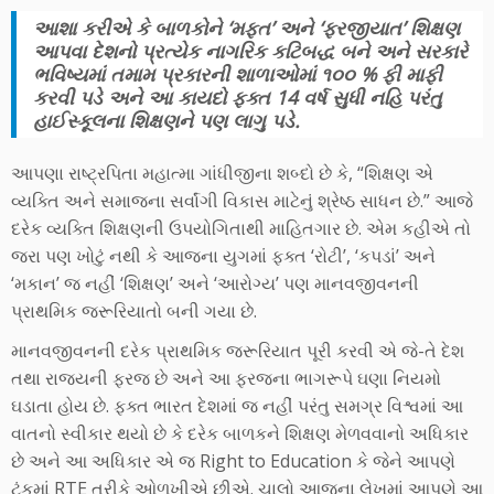
આશા કરીએ કે બાળકોને ‘મફત’ અને ‘ફરજીયાત’ શિક્ષણ
આપવા દેશનો પ્રત્યેક નાગરિક કટિબદ્ધ બને અને સરકારે
ભવિષ્યમાં તમામ પ્રકારની શાળાઓમાં ૧૦૦ % ફી માફી
કરવી પડે અને આ કાયદો ફક્ત 14 વર્ષ સુધી નહિ પરંતુ
હાઈસ્કૂલના શિક્ષણને પણ લાગુ પડે.
આપણા રાષ્ટ્રપિતા મહાત્મા ગાંધીજીના શબ્દો છે કે, “શિક્ષણ એ
વ્યક્તિ અને સમાજના સર્વાંગી વિકાસ માટેનું શ્રેષ્ઠ સાધન છે.” આજે
દરેક વ્યક્તિ શિક્ષણની ઉપયોગિતાથી માહિતગાર છે. એમ કહીએ તો
જરા પણ ખોટું નથી કે આજના યુગમાં ફક્ત ‘રોટી’, ‘કપડાં’ અને
‘મકાન’ જ નહીં ‘શિક્ષણ’ અને ‘આરોગ્ય’ પણ માનવજીવનની
પ્રાથમિક જરૂરિયાતો બની ગયા છે.
માનવજીવનની દરેક પ્રાથમિક જરૂરિયાત પૂરી કરવી એ જે-તે દેશ
તથા રાજ્યની ફરજ છે અને આ ફરજના ભાગરૂપે ઘણા નિયમો
ઘડાતા હોય છે. ફક્ત ભારત દેશમાં જ નહીં પરંતુ સમગ્ર વિશ્વમાં આ
વાતનો સ્વીકાર થયો છે કે દરેક બાળકને શિક્ષણ મેળવવાનો અધિકાર
છે અને આ અધિકાર એ જ Right to Education કે જેને આપણે
ટૂંકમાં RTE તરીકે ઓળખીએ છીએ. ચાલો આજના લેખમાં આપણે આ