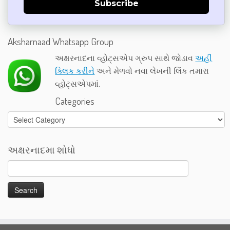
Subscribe
Aksharnaad Whatsapp Group
અક્ષરનાદના વ્હોટ્સએપ ગ્રુપ સાથે જોડાવ
અહીં
ક્લિક કરીને
અને મેળવો નવા લેખની લિંક તમારા
વ્હોટ્સએપમાં.
Categories
Categories
અક્ષરનાદમા શોધો