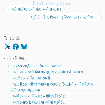
Post navigation
←
કહેવાઈ જવાનો મોક્ષ – નેહા રાવલ
થ્રીડી : દિલ, દિમાગ, દુનિયા પુસ્તક સમીક્ષા
→
Follow Us
X
Facebook
Bluesky
નવી કૃતિઓ…
સર્જન સાહેબ – દીપિકાબા પરમાર
ધમ્મપદ – ઋષિકેશ શરણ, અનુ. હર્ષદ દવે, ભાગ ૧
અછાંદસ – પ્રિયંકા સોની
મહાવીરસ્વામીએ આપેલા અજોડ સિદ્ધાંતો – યોગતિલક
સૂરિશ્વરજી મહારાજ
કબીર વચન વિસ્તાર – શૈલેષ ત્રિવેદી
અક્ષરનાદનો અઢારમા વર્ષમાં પ્રવેશ..