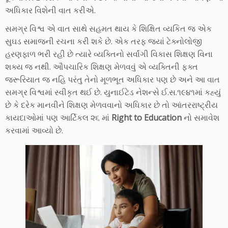
અધિકાર વિશેની વાત કરીએ.
સમગ્ર વિશ્વ એ વાત સાથે સહમત થાય કે શિક્ષિત વ્યકિત જ એક
સુઘડ સમાજની રચના કરી શકે છે. એક તરફ જ્યાં ટેક્નોલોજી
હરણફાળ ભરી રહી છે ત્યારે વ્યક્તિનો સર્વાંગી વિકાસ શિક્ષણ વિના
શક્ય જ નથી. ઔપચારિક શિક્ષણ મેળવવું એ વ્યક્તિની ફક્ત
જરૂરિયાત જ નહિ પરંતુ તેનો મૂળભૂત અધિકાર પણ છે અને આ વાત
સમગ્ર વિશ્વમાં સ્વીકૃત થઈ છે. યુનાઈટેડ નેશન્સે ઈ.સ.૧૯૪૧માં કહ્યું
છે કે દરેક માનવીને શિક્ષણ મેળવવાનો અધિકાર છે તો આંતરરાષ્ટ્રીય
કાયદાઓમાં પણ આર્ટિકલ ૨૬ માં
Right to Education
નો સમાવેશ
કરવામાં આવ્યો છે.