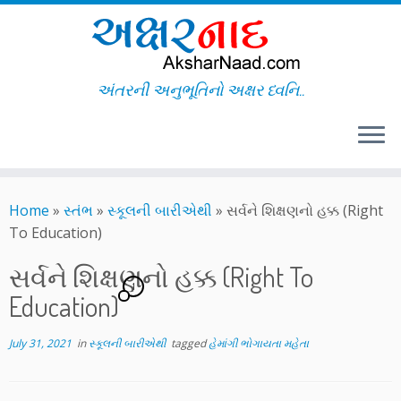
અંતરની અનુભૂતિનો અક્ષર ધ્વનિ..
Skip
to
Home
»
સ્તંભ
»
સ્કૂલની બારીએથી
»
સર્વને શિક્ષણનો હક્ક (Right
content
To Education)
સર્વને શિક્ષણનો હક્ક (Right To
1
Education)
July 31, 2021
in
સ્કૂલની બારીએથી
tagged
હેમાંગી ભોગાયતા મહેતા