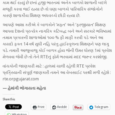
કામ થઈ રહ્યું છે છતાં હજી ભારતમાં અનેક બાળકો શાળાની બદલે
મજૂરી કરવા જઈ રહ્યા છે તો ઘણા બાળકો પારિવારિક સંજોગોને
કારણે શાળાકીય શિક્ષણ અધવચ્ચે છોડી રહ્યા છે.
આપણે આશા કરીએ કે બાળકોને ‘મફત’ અને ‘ફરજીયાત’ શિક્ષણ
આપવા દેશનો પ્રત્યેક નાગરિક કટિબદ્ધ બને અને સરકારે ભવિષ્યમાં
તમામ પ્રકારની શાળાઓમાં ૧૦૦ % ફી માફી કરવી પડે અને આ
કાયદો ફક્ત 14 વર્ષ સુધી નહિ પરંતુ હાઈસ્કૂલના શિક્ષણને પણ લાગુ
પડે. તમારી આજુબાજુ કોઈ બાળક હોય જેની ઉંમર ધોરણ 1માં પ્રવેશ
મેળવવા જેવી છે તો તેને RTEનું ફોર્મ ભરવામાં મદદ જરૂર કરશોજી.
વાંચકોની જાણકારી માટે : હાલમાં ચાલી રહેલી RTE પ્રવેશ
પ્રક્રિયાની સંપૂર્ણ જાણકારી તમને આ વેબસાઈટ પરથી મળી રહેશે :
rte.orpgujarat.com
— હેમાંગી ભોગાયતા મહેતા
Share this:
Print
Reddit
Telegram
WhatsApp