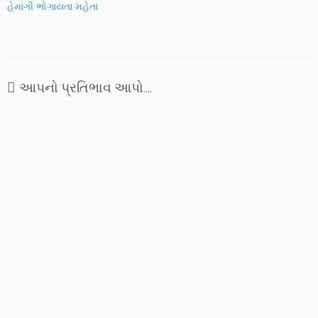
હેમાંગી ભોગાયતા મહેતા
આપનો પ્રતિભાવ આપો....