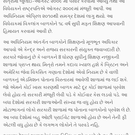
સત્રોમાં જુલાઈ-ઓગસ્ટ ૨૦૦૯ માં પસાર કરવામાં આવ્યું તથા આ
વિધેયકને રાષ્ટ્રપતિએ ઓગસ્ટ ૨૦૦૯માં મંજૂરી આપી. આ
અધિનિયમ એપ્રિલ ૨૦૧૦થી સમગ્ર દેશમાં લાગુ થયો. આ
વિધેયકમાં વિકલાંગ બાળકોને ૧૮ વર્ષ સુધી મફત શિક્ષણ આપવાની
હિમાયત કરવામાં આવી છે.
આ અધિનિયમ અંતર્ગત બાળકોને શિક્ષણનો મૂળભૂત અધિકાર
આપવો એ કેન્દ્ર અને રાજ્ય સરકારની સંયુક્ત જવાબદારી છે.
સરકારે જોવાનું છે કે બાળકને 8 ધોરણ સુધીનું શિક્ષણ નજીકની
શાળામાં પ્રાપ્ત થાય. મિત્રો તમને કદાચ ખ્યાલ હશે કે બ્રિટન અને
અમેરિકા જેવા વિકસિત ગણાતા દેશોમાં એવો નિયમ છે કે વાલી
બાળકનું એડમિશન પોતાના વિસ્તારમાં આવેલી શાળામાં જ લઈ શકે.
જો એમને કોઈ ખાસ કારણથી બાળક માટે દૂર કોઈ શાળામાં પ્રવેશ
લેવો હોય તો સરકારી મંજૂરી લેવી પડે કે કોઈવાર કેસ લડવો પડે. આ
બધા દેશોમાં સરકારી શાળાઓની સંખ્યા જ વધુ હોય છે અને
મોટાભાગનાં લોકો સરકારી શાળામાં જ પોતાના બાળકોનો પ્રવેશ લે છે.
આ બધા દેશોમાં બહુ ઓછી પ્રાઈવેટ શાળાઓ હોય છે અને તેની ફી
એટલી વધુ હોય છે કે લગભગ લોકોને તે પરવડે નહિ.