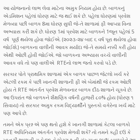
આ યોજનાનો લાભ લેવા માટેના અમુક નિયમ હોય છે. બાળકનું
એડમિશન પહેલાં ધોરણ માટે જ થઈ શકે છે. પહેલા ધોરણમાં પ્રવેશ
મેળવ્યા પછી બાળક 8મા ધોરણ સુધી જે-તે શાળામાં ફી આપ્યા વિના
અભ્યાસ કરી શકે છે. ધોરણ 1માં પ્રવેશ માટે બાળકને 1જૂન પહેલાં 5
વર્ષ પૂર્ણ થયેલા હોવા જોઈએ. (૨૦૨૩-૨૪ બાદ ૬ વર્ષ પૂરા થયેલા હોવા
જોઈશે.) બાળકના વાલીની આવક મર્યાદા જે-તે સમયે નક્કી કરી હોય
એથી ઓછી હોવી જોઈએ. જો બાળકના અભ્યાસ વચ્ચે વાલીની
આવક વધે તો પણ વાલીએ RTEનો લાભ જતો કરવો પડે છે.
સરકાર પોતે પ્રાથમિક શાળામાં એક બાળક પાછળ જેટલો ખર્ચ કરે
એટલી રકમ કે પછી ખાનગી શાળાની ફી એ બેમાંથી જે રકમ ઓછી
હોય તે RTE અંતર્ગત પ્રવેશ મેળવનાર બાળક દીઠ શાળાને ચૂકવે છે.
આ ઉપરાંત જો બાળકને શૈક્ષણિક વર્ષની હાજરી ૮૦% હોય (ધોરણ ૧
સિવાય) તો સરકાર અમુક રકમ વિદ્યાર્થીને પુસ્તકો વગેરેના ખર્ચ માટે
પણ આપે છે.
તમને એક પ્રશ્ન એ પણ થતો હશે કે ખાનગી શાળામાં કેટલા બાળકો
RTE અધિનિયમ અંતર્ગત પ્રવેશ મેળવી શકે? તો તમને કહી દઉં કે