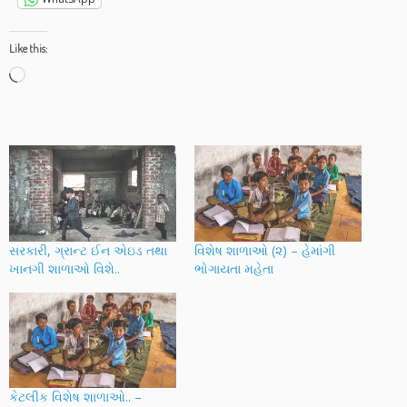
Like this:
Loading…
સરકારી, ગ્રાન્ટ ઈન એઇડ તથા
વિશેષ શાળાઓ (૨) – હેમાંગી
ખાનગી શાળાઓ વિશે..
ભોગાયતા મહેતા
કેટલીક વિશેષ શાળાઓ.. –