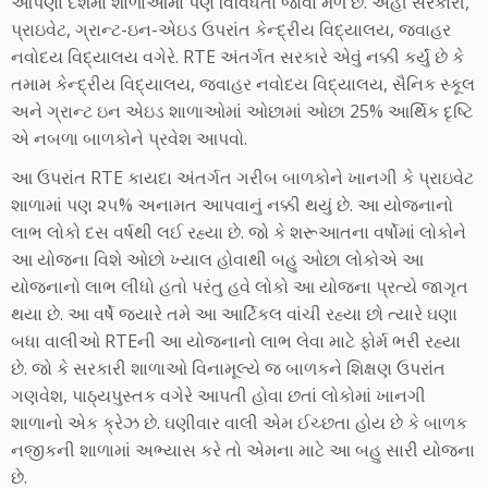
આપણા દેશમાં શાળાઓમાં પણ વિવિધતા જોવા મળે છે. અહીં સરકારી,
પ્રાઇવેટ, ગ્રાન્ટ-ઇન-એઇડ ઉપરાંત કેન્દ્રીય વિદ્યાલય, જવાહર
નવોદય વિદ્યાલય વગેરે. RTE અંતર્ગત સરકારે એવું નક્કી કર્યું છે કે
તમામ કેન્દ્રીય વિદ્યાલય, જવાહર નવોદય વિદ્યાલય, સૈનિક સ્કૂલ
અને ગ્રાન્ટ ઇન એઇડ શાળાઓમાં ઓછામાં ઓછા 25% આર્થિક દૃષ્ટિ
એ નબળા બાળકોને પ્રવેશ આપવો.
આ ઉપરાંત RTE કાયદા અંતર્ગત ગરીબ બાળકોને ખાનગી કે પ્રાઇવેટ
શાળામાં પણ ૨૫% અનામત આપવાનું નક્કી થયું છે. આ યોજનાનો
લાભ લોકો દસ વર્ષથી લઈ રહ્યા છે. જો કે શરૂઆતના વર્ષોમાં લોકોને
આ યોજના વિશે ઓછો ખ્યાલ હોવાથી બહુ ઓછા લોકોએ આ
યોજનાનો લાભ લીધો હતો પરંતુ હવે લોકો આ યોજના પ્રત્યે જાગૃત
થયા છે. આ વર્ષે જ્યારે તમે આ આર્ટિકલ વાંચી રહ્યા છો ત્યારે ઘણા
બધા વાલીઓ RTEની આ યોજનાનો લાભ લેવા માટે ફોર્મ ભરી રહ્યા
છે. જો કે સરકારી શાળાઓ વિનામૂલ્યે જ બાળકને શિક્ષણ ઉપરાંત
ગણવેશ, પાઠ્યપુસ્તક વગેરે આપતી હોવા છતાં લોકોમાં ખાનગી
શાળાનો એક ક્રેઝ છે. ઘણીવાર વાલી એમ ઈચ્છતા હોય છે કે બાળક
નજીકની શાળામાં અભ્યાસ કરે તો એમના માટે આ બહુ સારી યોજના
છે.