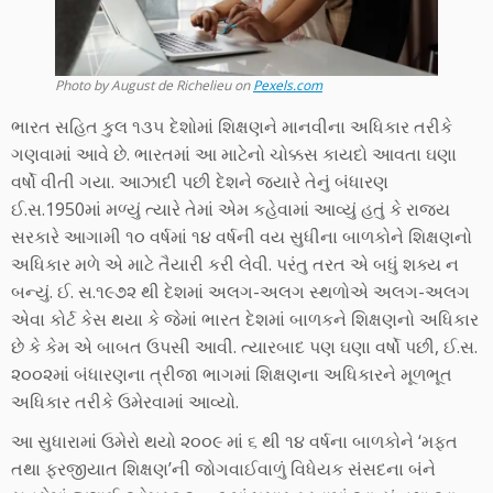
Photo by August de Richelieu on
Pexels.com
ભારત સહિત કુલ ૧૩૫ દેશોમાં શિક્ષણને માનવીના અધિકાર તરીકે
ગણવામાં આવે છે. ભારતમાં આ માટેનો ચોક્કસ કાયદો આવતા ઘણા
વર્ષો વીતી ગયા. આઝાદી પછી દેશને જ્યારે તેનું બંધારણ
ઈ.સ.1950માં મળ્યું ત્યારે તેમાં એમ કહેવામાં આવ્યું હતું કે રાજ્ય
સરકારે આગામી ૧૦ વર્ષમાં ૧૪ વર્ષની વય સુધીના બાળકોને શિક્ષણનો
અધિકાર મળે એ માટે તૈયારી કરી લેવી. પરંતુ તરત એ બધું શક્ય ન
બન્યું. ઈ. સ.૧૯૭૨ થી દેશમાં અલગ-અલગ સ્થળોએ અલગ-અલગ
એવા કોર્ટ કેસ થયા કે જેમાં ભારત દેશમાં બાળકને શિક્ષણનો અધિકાર
છે કે કેમ એ બાબત ઉપસી આવી. ત્યારબાદ પણ ઘણા વર્ષો પછી, ઈ.સ.
૨૦૦૨માં બંધારણના ત્રીજા ભાગમાં શિક્ષણના અધિકારને મૂળભૂત
અધિકાર તરીકે ઉમેરવામાં આવ્યો.
આ સુધારામાં ઉમેરો થયો ૨૦૦૯ માં ૬ થી ૧૪ વર્ષના બાળકોને ‘મફત
તથા ફરજીયાત શિક્ષણ’ની જોગવાઈવાળું વિધેયક સંસદના બંને