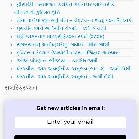
હીરામંડી – સમાજના કલંકને ભપકાદાર આર્ટ તરીકે
ચીતરવાની કુત્સિત વૃત્તિ
ધોવા નાખેલા જીન્સનું ગીત – ચંદ્રકાન્ત શાહ; પઠન RJ દેવકી
પ્રાચીન અને અર્વાચીન ટોક્યો – દર્શા કિકાણી
છઠ્ઠી અક્ષરનાદ માઇક્રોફિક્શન સ્પર્ધા (૨૦૨૪)
રાજસ્થાનનું અનોખું ઘરેણું : જવાઈ – મીરા જોશી
ટ્વિટરના કેટલાક ઉપયોગી બોટ્સ – જિજ્ઞેશ અધ્યારૂ
જોજો પાંપણ ના ભીંજાય.. – કમલેશ જોષી
ધોળાવીરા : એક અવર્ણનીય અનુભવ (ભાગ ૨) – અમી દોશી
ધોળાવીરા : એક અવર્ણનીય અનુભવ – અમી દોશી
સબસ્ક્રિપ્શન
Get new articles in email: