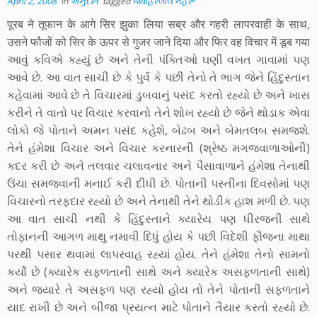
April 2, 2008
in
અનુદીત
tagged
જવાહરલાલ નહેરૂ
पूरब ने तूफान के आगे सिर झुका लिया सब्र और गहरी लापरवाही के साथ,
उसने फौजों को सिर के ऊपर से गुजर जाने दिया और फिर वह विचार में डूब गया
આવું કવિએ કહ્યું છે અને તેની પંક્તિઓ ઘણી વખત ગાવામાં પણ
આવે છે. આ વાત સાચી છે કે પુર્વ કે પછી તેનો તે ભાગ જેને હિંદુસ્તાન
કહેવામાં આવે છે તે વિચારમાં ડુબવાનું પસંદ કરતો રહ્યો છે અને ખાસ
કરીને તે વાતો પર વિચાર કરવાનો તેને શોખ રહ્યો છે જેને થોડાક એવા
લોકો જે પોતાને અમન પસંદ કહેશે, બેઢબ અને બેમતલબ સમજશે.
તેને હંમેશા વિચાર અને વિચાર કરનારની (શ્રેષ્ઠ મગજવાળાઓની)
કદર કરી છે અને તલવાર ચલાવનાર અને પૈસાવાળાને હંમેશા તેનાથી
ઉંચા સમજવાની મનાઈ કરી દીધી છે. પોતાની પસ્તીના દિવસોમાં પણ
વિચારનો તરફદાર રહ્યો છે અને તેનાથી તેને થોડીક હાશ મળી છે. પણ
આ વાત સાચી નથી કે હિંદુસ્તાને ક્યારેય પણ ધીરજની સાથે
તોફાનની આગળ માથુ નમાવી દિધું હોય કે પછી વિદેશી ફૌજના માથા
પરથી પસાર થવામાં લાપરવાહ રહ્યાં હોય. તેને હંમેશા તેનો સામનો
કર્યો છે (ક્યારેક સફળતાની સાથે અને ક્યારેક અસફળતાની સાથે)
અને જ્યારે તે અસફળ પણ રહ્યો હોય તો તેને પોતાની સફળતાને
યાદ રાખી છે અને બીજા પ્રયત્ન માટે પોતાને તૈયાર કરતો રહ્યો છે.