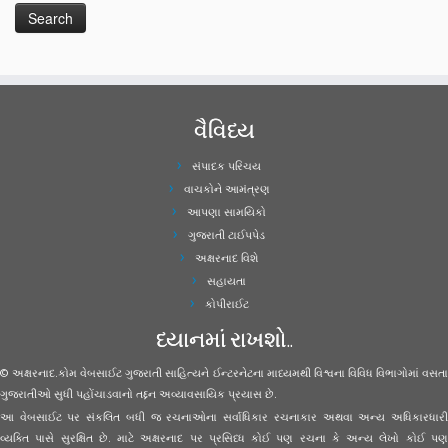
વૈવિધ્ય
સંપાદક પરિચય
વાચકોને આમંત્રણ
આપણા સામયિકો
ગુજરાતી ટાઈપપેડ
અક્ષરનાદ વિશે
સહાયતા
કોપીરાઈટ
ધ્યાનમાં રાખશો..
© અક્ષરનાદ.કોમ વેબસાઈટ ગુજરાતી સાહિત્યને ઈન્ટરનેટના માધ્યમથી વિશ્વના વિવિધ વિભાગોમાં વસતા
ગુજરાતીઓ સુધી પહોંચાડવાનો તદ્દન અવ્યાવસાયિક પ્રયાસ છે.
આ વેબસાઈટ પર સંકલિત બધી જ રચનાઓના સર્વાધિકાર રચનાકાર અથવા અન્ય અધિકારધારી
વ્યક્તિ પાસે સુરક્ષિત છે. માટે અક્ષરનાદ પર પ્રસિધ્ધ કોઈ પણ રચના કે અન્ય લેખો કોઈ પણ