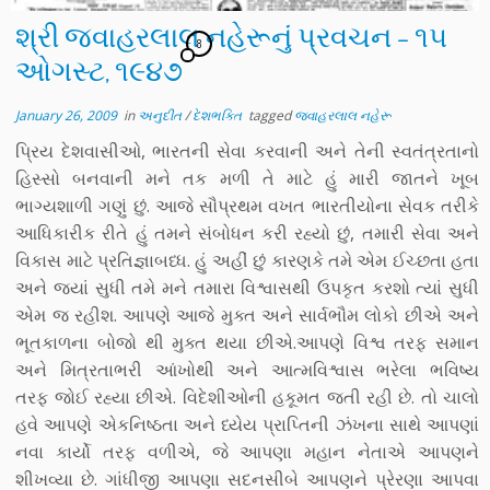
શ્રી જવાહરલાલ નહેરૂનું પ્રવચન – ૧૫
8
ઓગસ્ટ, ૧૯૪૭
January 26, 2009
in
અનુદીત
/
દેશભક્તિ
tagged
જવાહરલાલ નહેરૂ
પ્રિય દેશવાસીઓ, ભારતની સેવા કરવાની અને તેની સ્વતંત્રતાનો
હિસ્સો બનવાની મને તક મળી તે માટે હું મારી જાતને ખૂબ
ભાગ્યશાળી ગણું છું. આજે સૌપ્રથમ વખત ભારતીયોના સેવક તરીકે
આધિકારીક રીતે હું તમને સંબોધન કરી રહ્યો છું, તમારી સેવા અને
વિકાસ માટે પ્રતિજ્ઞાબધ્ધ. હું અહીં છું કારણકે તમે એમ ઈચ્છતા હતા
અને જ્યાં સુધી તમે મને તમારા વિશ્વાસથી ઉપકૃત કરશો ત્યાં સુધી
એમ જ રહીશ. આપણે આજે મુક્ત અને સાર્વભૌમ લોકો છીએ અને
ભૂતકાળના બોજો થી મુક્ત થયા છીએ.આપણે વિશ્વ તરફ સમાન
અને મિત્રતાભરી આંખોથી અને આત્મવિશ્વાસ ભરેલા ભવિષ્ય
તરફ જોઈ રહ્યા છીએ. વિદેશીઓની હકૂમત જતી રહી છે. તો ચાલો
હવે આપણે એકનિષ્ઠતા અને ધ્યેય પ્રાપ્તિની ઝંખના સાથે આપણાં
નવા કાર્યો તરફ વળીએ, જે આપણા મહાન નેતાએ આપણને
શીખવ્યા છે. ગાંધીજી આપણા સદનસીબે આપણને પ્રેરણા આપવા