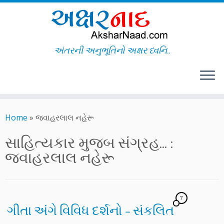
અંતરની અનુભૂતિનો અક્ષર ધ્વનિ..
Skip
to
Home
»
જવાહરલાલ નહેરૂ
content
સાહિત્યકાર મુજબ સંગ્રહ... :
જવાહરલાલ નહેરૂ
7
ગીતા અંગે વિવિધ દર્શનો – સંકલિત