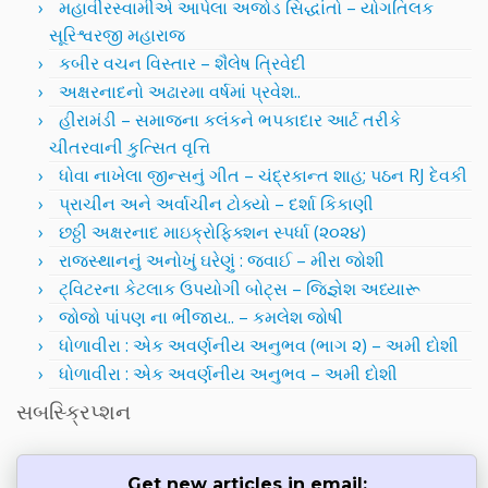
મહાવીરસ્વામીએ આપેલા અજોડ સિદ્ધાંતો – યોગતિલક
સૂરિશ્વરજી મહારાજ
કબીર વચન વિસ્તાર – શૈલેષ ત્રિવેદી
અક્ષરનાદનો અઢારમા વર્ષમાં પ્રવેશ..
હીરામંડી – સમાજના કલંકને ભપકાદાર આર્ટ તરીકે
ચીતરવાની કુત્સિત વૃત્તિ
ધોવા નાખેલા જીન્સનું ગીત – ચંદ્રકાન્ત શાહ; પઠન RJ દેવકી
પ્રાચીન અને અર્વાચીન ટોક્યો – દર્શા કિકાણી
છઠ્ઠી અક્ષરનાદ માઇક્રોફિક્શન સ્પર્ધા (૨૦૨૪)
રાજસ્થાનનું અનોખું ઘરેણું : જવાઈ – મીરા જોશી
ટ્વિટરના કેટલાક ઉપયોગી બોટ્સ – જિજ્ઞેશ અધ્યારૂ
જોજો પાંપણ ના ભીંજાય.. – કમલેશ જોષી
ધોળાવીરા : એક અવર્ણનીય અનુભવ (ભાગ ૨) – અમી દોશી
ધોળાવીરા : એક અવર્ણનીય અનુભવ – અમી દોશી
સબસ્ક્રિપ્શન
Get new articles in email: