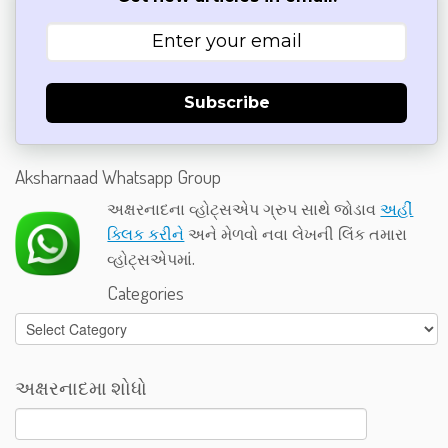
Subscribe
Aksharnaad Whatsapp Group
અક્ષરનાદના વ્હોટ્સએપ ગ્રુપ સાથે જોડાવ
અહીં
ક્લિક કરીને
અને મેળવો નવા લેખની લિંક તમારા
વ્હોટ્સએપમાં.
Categories
Categories
અક્ષરનાદમા શોધો