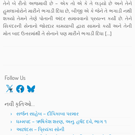
તેને બે રીતો અજમાવી છે – એક તો એ કે તે લડ્યો છે અને તેને
હુમલાખોરોને મારીને ભગાડી દિધા છે, બીજી એ કે જેને તે ભગાડી નથી
શક્યો તેમને તેણે પોતાની અંદર સમાવવાનો પ્રયત્ન કર્યો છે. તેને
સિકંદરની સેનાનો જોરદાર કામયાબી દ્વારા સામનો કર્યો અને તેની
મોત બાદ ઉત્તરમાંથી તે સેનાને પણ મારીને ભગાડી દિધા […]
Follow Us
X
Facebook
Bluesky
નવી કૃતિઓ…
સર્જન સાહેબ – દીપિકાબા પરમાર
ધમ્મપદ – ઋષિકેશ શરણ, અનુ. હર્ષદ દવે, ભાગ ૧
અછાંદસ – પ્રિયંકા સોની