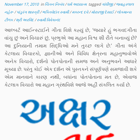
November 17, 2010
in
ચિંતન નિબંધ
/
ધર્મ અધ્યાત્મ
tagged
ગાંધીજી
/
જવાહરલાલ
નહેરૂ
/
પાંડુરંગ શાસ્ત્રી
/
ભક્તિવેદાંત સ્વામી
/
મકરન્દ દવે
/
મોરારજી દેસાઈ
/
લોકમાન્ય
ટીળક
/
શ્રી અરવિંદ
/
સ્વામી વિવેકાનંદ
આલ્બર્ટ આઈન્સ્ટાઈને ગીતા વિશે કહ્યું છે, ‘જ્યારે હું ભગવદગીતા
વાંચુ છું અને વિચારું છું, પ્રભુએ આ મહાન વિશ્વ શી રીતે બનાવ્યું છે?
આ દુનિયાની તમામ સિદ્ધિઓ મને તુચ્છ લાગે છે.’ ગીતા અંગે
કેટલાય વિચારકો, જ્ઞાનીઓ અને વિવિધ ક્ષેત્રના મહાનુભાવોએ
અનેક વિચારો, દર્શનો પોતપોતાની સમજ અને અનુભવને આધારે
મૂક્યા છે. પરંતુ કોઈ એક દર્શન એ પુસ્તકને સંપૂર્ણપણે સમજાવી શકે
એમ માનવાને કારણ નથી, બધાંના પોતપોતાના મત છે, એવાજ
કેટલાક વિચારો આ મહાન ગ્રંથવિશે આજે અહીં સંકલિત કર્યા છે.