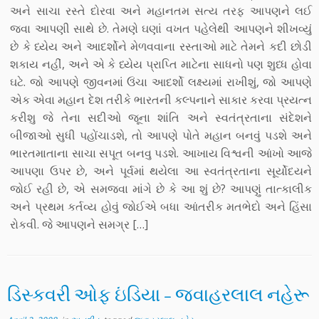
અને સાચા રસ્તે દોરવા અને મહાનતમ સત્ય તરફ આપણને લઈ
જવા આપણી સાથે છે. તેમણે ઘણાં વખત પહેલેથી આપણને શીખવ્યું
છે કે ધ્યેય અને આદર્શોને મેળવવાના રસ્તાઓ માટે તેમને કદી છોડી
શકાય નહીં, અને એ કે ધ્યેય પ્રાપ્તિ માટેના સાધનો પણ શુધ્ધ હોવા
ઘટે. જો આપણે જીવનમાં ઉંચા આદર્શો લક્ષ્યમાં રાખીશું, જો આપણે
એક એવા મહાન દેશ તરીકે ભારતની કલ્પનાને સાકાર કરવા પ્રયત્ન
કરીશુ જે તેના સદીઓ જૂના શાંતિ અને સ્વતંત્રતાના સંદેશને
બીજાઓ સુધી પહોંચાડશે, તો આપણે પોતે મહાન બનવું પડશે અને
ભારતમાતાના સાચા સપૂત બનવુ પડશે. આખાય વિશ્વની આંખો આજે
આપણા ઉપર છે, અને પૂર્વમાં થયેલા આ સ્વતંત્રતાના સૂર્યોદયને
જોઈ રહી છે, એ સમજવા માંગે છે કે આ શું છે? આપણું તાત્કાલીક
અને પ્રથમ કર્તવ્ય હોવું જોઈએ બધા આંતરીક મતભેદો અને હિંસા
રોકવી. જે આપણને સમગ્ર […]
ડિસ્કવરી ઓફ ઇંડિયા – જવાહરલાલ નહેરૂ