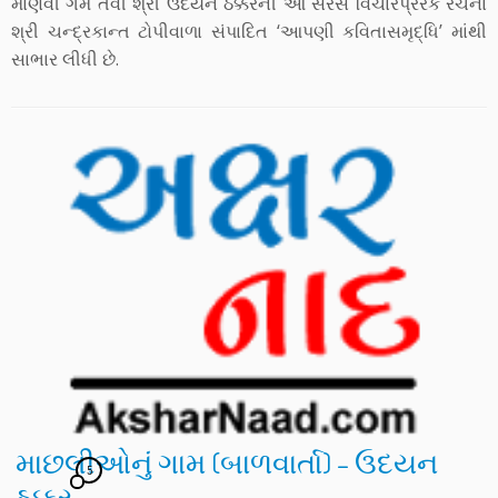
માણવી ગમે તેવી શ્રી ઉદયન ઠક્કરની આ સરસ વિચારપ્રેરક રચના
શ્રી ચન્દ્રકાન્ત ટોપીવાળા સંપાદિત ‘આપણી કવિતાસમૃદ્ધિ’ માંથી
સાભાર લીધી છે.
માછલીઓનું ગામ (બાળવાર્તા) – ઉદયન
5
ઠક્કર