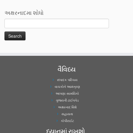
અક્ષરનાદમા શોધો
વૈવિધ્ય
સંપાદક પરિચય
વાચકોને આમંત્રણ
આપણા સામયિકો
ગુજરાતી ટાઈપપેડ
અક્ષરનાદ વિશે
સહાયતા
કોપીરાઈટ
ધ્યાનમાં રાખશો..