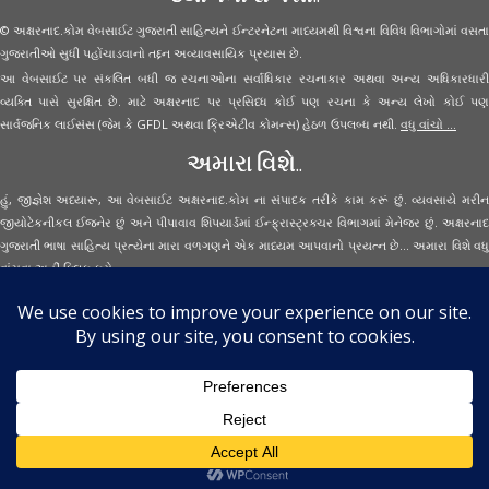
© અક્ષરનાદ.કોમ વેબસાઈટ ગુજરાતી સાહિત્યને ઈન્ટરનેટના માધ્યમથી વિશ્વના વિવિધ વિભાગોમાં વસતા
ગુજરાતીઓ સુધી પહોંચાડવાનો તદ્દન અવ્યાવસાયિક પ્રયાસ છે.
આ વેબસાઈટ પર સંકલિત બધી જ રચનાઓના સર્વાધિકાર રચનાકાર અથવા અન્ય અધિકારધારી
વ્યક્તિ પાસે સુરક્ષિત છે. માટે અક્ષરનાદ પર પ્રસિધ્ધ કોઈ પણ રચના કે અન્ય લેખો કોઈ પણ
સાર્વજનિક લાઈસંસ (જેમ કે GFDL અથવા ક્રિએટીવ કોમન્સ) હેઠળ ઉપલબ્ધ નથી.
વધુ વાંચો ...
અમારા વિશે..
હું, જીજ્ઞેશ અધ્યારૂ, આ વેબસાઈટ અક્ષરનાદ.કોમ ના સંપાદક તરીકે કામ કરૂં છું. વ્યવસાયે મરીન
જીયોટેકનીકલ ઈજનેર છું અને પીપાવાવ શિપયાર્ડમાં ઈન્ફ્રાસ્ટ્રક્ચર વિભાગમાં મેનેજર છું. અક્ષરનાદ
ગુજરાતી ભાષા સાહિત્ય પ્રત્યેના મારા વળગણને એક માધ્યમ આપવાનો પ્રયત્ન છે... અમારા વિશે વધુ
વાંચવા
અહીં ક્લિક કરો...
Secured Site Assurance
· © 2026
Aksharnaad.com
By Jignesh Adhyaru ·
· All Rights Reserved ·
Back to top