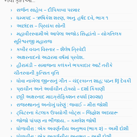
સર્જન સાહેબ – દીપિકાબા પરમાર
ધમ્મપદ – ઋષિકેશ શરણ, અનુ. હર્ષદ દવે, ભાગ ૧
અછાંદસ – પ્રિયંકા સોની
મહાવીરસ્વામીએ આપેલા અજોડ સિદ્ધાંતો – યોગતિલક
સૂરિશ્વરજી મહારાજ
કબીર વચન વિસ્તાર – શૈલેષ ત્રિવેદી
અક્ષરનાદનો અઢારમા વર્ષમાં પ્રવેશ..
હીરામંડી – સમાજના કલંકને ભપકાદાર આર્ટ તરીકે
ચીતરવાની કુત્સિત વૃત્તિ
ધોવા નાખેલા જીન્સનું ગીત – ચંદ્રકાન્ત શાહ; પઠન RJ દેવકી
પ્રાચીન અને અર્વાચીન ટોક્યો – દર્શા કિકાણી
છઠ્ઠી અક્ષરનાદ માઇક્રોફિક્શન સ્પર્ધા (૨૦૨૪)
રાજસ્થાનનું અનોખું ઘરેણું : જવાઈ – મીરા જોશી
ટ્વિટરના કેટલાક ઉપયોગી બોટ્સ – જિજ્ઞેશ અધ્યારૂ
જોજો પાંપણ ના ભીંજાય.. – કમલેશ જોષી
ધોળાવીરા : એક અવર્ણનીય અનુભવ (ભાગ ૨) – અમી દોશી
ધોળાવીરા : એક અવર્ણનીય અનુભવ – અમી દોશી