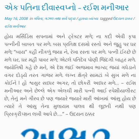
એક પતિના દીવાસ્વપ્નો – રઈશ મનીઆર
May 16, 2008
in
કવિતા, ગઝલ તથા સર્વ પદ્ય
/
હાસ્ય વ્યંગ્ય
tagged
ઉદયન ઠક્કર
/
રઈશ મનીઆર
હોય મર્સિડિસ સપનામાં અને ટ્રેક્ટર મળે; ના કદી એવી કૃપા
પત્નીની બાબત પર મળે. બસ પ્રતિક્ષ દસમો રસ્તો અને જુહુ પર ઘર
મળે; “બાય” કહી નીકળું જયા ને, રેખા રસ્તા પર મળે. પત્ની ઈચ્છે છે
મળે ઘર, ઘર મહીં પાવર મળે; એટલે પતિદેવ પોણી જિંદગી બાહર મળે.
જ્યોતિષી કહે છે મને, એ દેશ જઈ અજમાવ ભાગ્ય; જ્યાં ગધેડાને
વગર દોડ્યે તરત ગાજર મળે. લગ્ન ક્ષેત્રે સામટાં બે સુખ મળે ના
કોઈને ! હો શ્વસુર સધ્ધર અગર, તો છોકરી અધ્ધર મળે… – રઈશ
મનીઆર અને છેલ્લે એક એલચી મારી પત્ની આઈ સ્પેશીયાલીસ્ટ
છે, તેનું મને ગૌરવ છે પણ જ્યારે જ્યારે મારી આંખમાં આંસુ હોય છે
ત્યારે તે આંસુ તેના મુલાયમ પાલવ થી લૂછતી નથી પણ
પ્રિસ્ક્રીપ્શન લખી આપે છે…..” – ઉદયન ઠક્કર