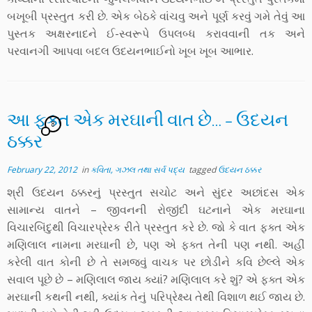
બખૂબી પ્રસ્તુત કરી છે. એક બેઠકે વાંચવુ અને પૂર્ણ કરવું ગમે તેવું આ
પુસ્તક અક્ષરનાદને ઈ-સ્વરૂપે ઉપલબ્ધ કરાવવાની તક અને
પરવાનગી આપવા બદલ ઉદયનભાઈનો ખૂબ ખૂબ આભાર.
આ ફક્ત એક મરઘાની વાત છે… – ઉદયન
8
ઠક્કર
February 22, 2012
in
કવિતા, ગઝલ તથા સર્વ પદ્ય
tagged
ઉદયન ઠક્કર
શ્રી ઉદયન ઠક્કરનું પ્રસ્તુત સચોટ અને સુંદર અછાંદસ એક
સામાન્ય વાતને – જીવનની રોજીંદી ઘટનાને એક મરઘાના
વિચારબિંદુથી વિચારપ્રેરક રીતે પ્રસ્તુત કરે છે. જો કે વાત ફક્ત એક
મણિલાલ નામના મરઘાની છે, પણ એ ફક્ત તેની પણ નથી. અહીં
કરેલી વાત કોની છે તે સમજવું વાચક પર છોડીને કવિ છેલ્લે એક
સવાલ પૂછે છે – મણિલાલ જાય ક્યાં? મણિલાલ કરે શું? એ ફક્ત એક
મરઘાની કથની નથી, ક્યાંક તેનું પરિપ્રેક્ષ્ય તેથી વિશાળ થઈ જાય છે.