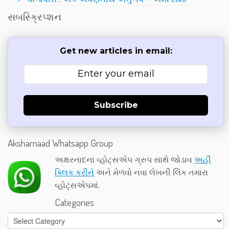
સબસ્ક્રિપ્શન
Get new articles in email:
Subscribe
Aksharnaad Whatsapp Group
અક્ષરનાદના વ્હોટ્સએપ ગ્રુપ સાથે જોડાવ
અહીં
ક્લિક કરીને
અને મેળવો નવા લેખની લિંક તમારા
વ્હોટ્સએપમાં.
Categories
Categories