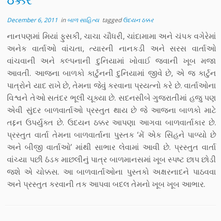
December 6, 2011
in
બાળ સાહિત્ય
tagged
ઉદયન ઠક્કર
નાનપણમાં મિયાં ફુસકી, ચાચા ચૌધરી, ચાંદામામા અને ચંપક વગેરેમાં
અનેક વાર્તાઓ વાંચતા, ત્યારની નાનકડી અને સરસ વાર્તાઓ
વાંચવાની અને કલ્પનાની દુનિયામાં ખોવાઈ જવાની ખૂબ મજા
આવતી. આજના બાળકો કાર્ટુનની દુનિયામાં જીવે છે, એ જ કાર્ટુન
પાત્રોને યાદ રાખે છે, તેમના જેવું કરવાના પ્રયત્નો કરે છે. વાર્તાઓના
વિશ્વને તેઓ સતંદર ભૂલી ચૂક્યા છે. સદનસીબે ગુજરાતીમાં હજુ પણ
એવી સુંદર બાળવાર્તાઓ પ્રસ્તુત થાય છે જે આજના બાળકો માટે
તદ્દન ઉપર્યુક્ત છે. ઉદયન ઠક્કર આપણા આગવા બાળવાર્તાકાર છે.
પ્રસ્તુત વાર્તા તેમના બાળવાર્તાના પુસ્તક ‘મેં એક સિંહને પાળ્યો છે
અને બીજી વાર્તાઓ’ માંથી સાભાર લેવામાં આવી છે. પ્રસ્તુત વાર્તા
વાંચ્યા પછી ઠંડક માછલીનું પાત્ર બાળમાનસમાં ખૂબ સ્પષ્ટ છાપ છોડી
જશે એ ચોક્કસ. આ બાળવાર્તાઓના પુસ્તકો અક્ષરનાદને પાઠવવા
અને પ્રસ્તુત કરવાની તક આપવા બદલ તેમનો ખૂબ ખૂબ આભાર.