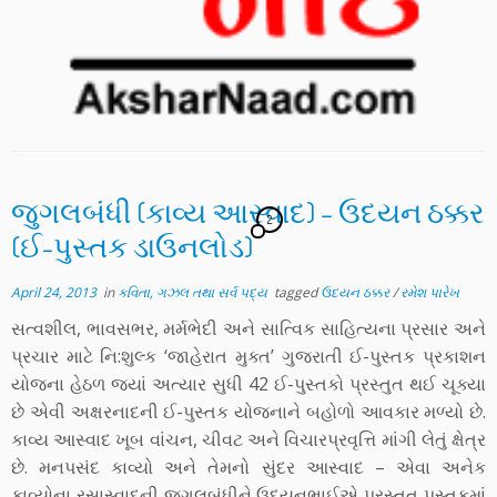
જુગલબંધી (કાવ્ય આસ્વાદ) – ઉદયન ઠક્કર
2
(ઈ-પુસ્તક ડાઉનલોડ)
April 24, 2013
in
કવિતા, ગઝલ તથા સર્વ પદ્ય
tagged
ઉદયન ઠક્કર
/
રમેશ પારેખ
સત્વશીલ, ભાવસભર, મર્મભેદી અને સાત્વિક સાહિત્યના પ્રસાર અને
પ્રચાર માટે નિ:શુલ્ક ‘જાહેરાત મુક્ત’ ગુજરાતી ઈ-પુસ્તક પ્રકાશન
યોજના હેઠળ જ્યાં અત્યાર સુધી 42 ઈ-પુસ્તકો પ્રસ્તુત થઈ ચૂક્યા
છે એવી અક્ષરનાદની ઈ-પુસ્તક યોજનાને બહોળો આવકાર મળ્યો છે.
કાવ્ય આસ્વાદ ખૂબ વાંચન, ચીવટ અને વિચારપ્રવૃત્તિ માંગી લેતું ક્ષેત્ર
છે. મનપસંદ કાવ્યો અને તેમનો સુંદર આસ્વાદ – એવા અનેક
કાવ્યોના રસાસ્વાદની જુગલબંધીને ઉદયનભાઈએ પ્રસ્તુત પુસ્તકમાં