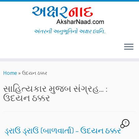
અંતરની અનુભૂતિનો અક્ષર ધ્વનિ..
Skip
to
Home
»
ઉદયન ઠક્કર
content
સાહિત્યકાર મુજબ સંગ્રહ... :
ઉદયન ઠક્કર
7
ડ્રાઉં ડ્રાઉં (બાળવાર્તા) – ઉદયન ઠક્કર