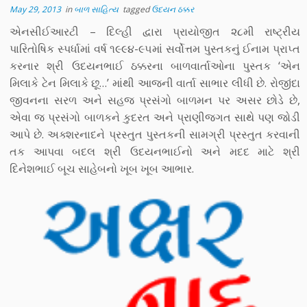
May 29, 2013
in
બાળ સાહિત્ય
tagged
ઉદયન ઠક્કર
એનસીઈઆરટી – દિલ્હી દ્વારા પ્રાયોજીત ૨૮મી રાષ્ટ્રીય
પારિતોષિક સ્પર્ધામાં વર્ષ ૧૯૯૪-૯૫માં સર્વોત્તમ પુસ્તકનું ઈનામ પ્રાપ્ત
કરનાર શ્રી ઉદયનભાઈ ઠક્કરના બાળવાર્તાઓના પુસ્તક ‘એન
મિલાકે ટેન મિલાકે છૂ…’ માંથી આજની વાર્તા સાભાર લીધી છે. રોજીંદા
જીવનના સરળ અને સહજ પ્રસંગો બાળમન પર અસર છોડે છે,
એવા જ પ્રસંગો બાળકને કુદરત અને પ્રાણીજગત સાથે પણ જોડી
આપે છે. અક્શરનાદને પ્રસ્તુત પુસ્તકની સામગ્રી પ્રસ્તુત કરવાની
તક આપવા બદલ શ્રી ઉદયનભાઈનો અને મદદ માટે શ્રી
દિનેશભાઈ બૂચ સાહેબનો ખૂબ ખૂબ આભાર.