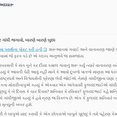
શ અધ્યારૂ
ીર ગાંધી જગાવો,
બારણે બારણે બુધ્ધ
આ પ્રાર્થના પોસ્ટ કરી હતી
) શરૂઆતમાં ગવાઈ અને વાતાવરણ જાણે 
 કરવામાં જે ફરક પડે છે એ કદાચ અનુભવે જ સમજાય.
રમતી કે સંત તૂને કર દીયા કમાલ ગાવાનું શરૂ કર્યું ત્યારે વાતાવરણ ખ
કહ્યું કે આવતી પેઢી આવું નહીં માને કે આવો દૂબળો પાતળો માણસ આ ધર
 રાષ્ટ્રધર્મ અને વિશ્વધર્મની પ્રેરણા લેવી જોઈએ. તેમણે ગાંધીજીના ઘણાં 
 ટાંકતા મોરારીબાપુએ કહ્યું કે એકવાર એક અંતેવાસી ફુલચંદભાઈએ ગાંધી
પૂછ્યું કે બે દિવસ કે ચાર દિવસ? શનિવાર કે રવિવાર? ફૂલચંદભાઈ કહે શનિ
 તો ગાંધીજીએ કહ્યું કે હવે ત્રણ જ વિકલ્પ છે. એક કે ફુલચંદ શનિવારે બ
ા મૃત્યુની ખબર હશે.
તે બાપુએ યાદ કરાવી કે એક છોકરાએ બાપુને પૂછ્યું કે તમે પહેરણ કે