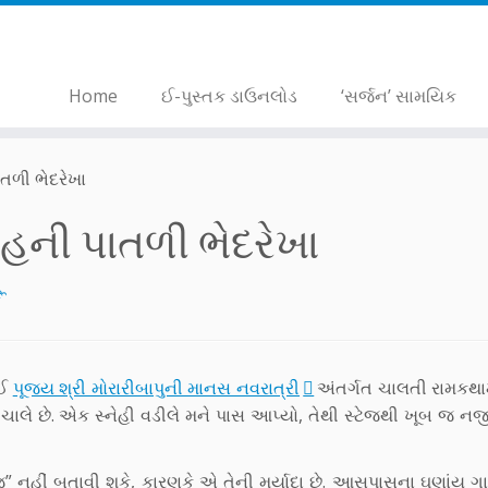
Home
ઈ-પુસ્તક ડાઉનલોડ
‘સર્જન’ સામયિક
તળી ભેદરેખા
હની પાતળી ભેદરેખા
રૂ
ોઈ
પૂજ્ય શ્રી મોરારીબાપુની માનસ નવરાત્રી
અંતર્ગત ચાલતી રામકથામ
 ચાલે છે. એક સ્નેહી વડીલે મને પાસ આપ્યો, તેથી સ્ટેજથી ખૂબ જ ન
જ” નહીં બતાવી શકે, કારણકે એ તેની મર્યાદા છે. આસપાસના ઘણાંય 