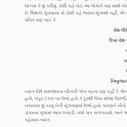
લાગ્યા કે શું કરીશું. ડોશી કહે બેટા આ લોકોને પણ સાથે 
છે. શિક્ષકો ગૂંચવાયા તો ડોશી કહે જરાય મૂંઝાશો નહ
પંક્તિ પણ ગાઈ કે
વેશ લીધ
ઉપર વેશ અ
પ
પ
નિષ્કુલા
ત્યાગ વિષે સમજાવતા ચીનની એક ઘટના પણ કહી કે એક ખે
હતો, ખેડૂત ટેકરા પર ઉભો હતો કે દૂરથી ઉંચા મોજા ઉછળ
બચાવવા શું કરવું તેની મૂંઝવણમાં ઉભો હતો, કારણકે નીચે
ડાંગરના પૂળામાં આગ લગાડી, બધો પાક સળગાવ્યો, અને
કહેવાય ત્યાગ.