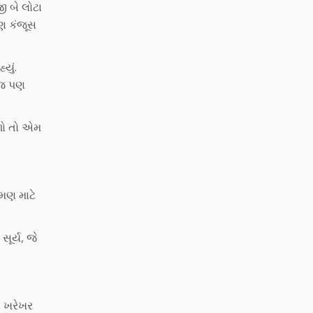
ી બે લોટા
પણ કંજૂસ
યું.
રજ પણ
બળો તો એમ
મણ માટે
ૂર્ય, જે
ણ ખરેખર