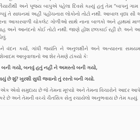
રીથી અને પૂજ્ય બાપુએ પહેલા દિવસે કહ્યું હતું તેમ “બાપનું ગામ
મળ્યું તે સાધનમાં અહીં પહોંચનારા લોકોનો તોટો નથી. આબાલ વૃધ્ધ સૌ 
 ચીરના આકારવાળી ચોકલેટ ગોળીઓ સાથે નાના બાળકો અને હાથમાં મ
ઉત્સાહ અને આનંદનો કોઈ તોટો નથી. જાણે હોંશ છલકાઈ રહી છે. અને
લું.
વંદન કર્યા, ગાંધી જયંતિ ને અનુલક્ષીને અને અત્યારના સમયમાં
 શેખાદમ આબુવાલાનો આ શેર તેમણે ટાંક્યો કેઃ
તો બની ગયો, બનવું હતું નહીં ને અમસ્તો બની ગયો,
થયું છે શું? ખુરશી સુધી જવાનો તું રસ્તો બની ગયો.
 એક એવો સમુદાય છે જે તેમના મૂલ્યો અને તેમના વિચારોને આદર આપે 
ે છે અને તેમની વચ્ચે ચૈતસિક સેતુ રચાયેલો અનુભવાય છે તેમ કહ્યું.