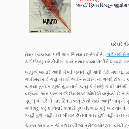
‘મન્ટો’ ફિલ્મ રિવ્યૂ – જીજ્ઞે
ઘરે ઘરે વ
તેમના વક્તવ્ય પછી લોકાભિરામં રણરંગધીરં…(
ગઈકાલે મેં 
થઈ ઉઠ્યું. ઘરે ટીવીમાં અને કથામંડપમાં બેસીને શ્રવણ
બાપુએ જ્યારે આંધી મેં ભી જલતી હી ગાંધી તેરી મશાલ…સાબ
ગાંધીમય થઈ ગયું. તેમણે આઈન્સ્ટાઈન ના શબ્દો ટાંકતા 
ચાલ્યો હતો. બાપુએ યુવાનોને કહ્યું કે તેમણે ગાંધી પાસેથી
વર્ણવ્યા. એક પ્રસંગ જે ઉમાશંકર જોષીએ વર્ણવ્યો છે તે
પૂછ્યું કે મારે બે ચાર દિવસ જવું છે તો જઈ આવું? બાપુએ 
ગાંધીજી કહે શનિવારે ક્યારે? ફુલચંદભાઈ કહે બાર વાગ્યે,
અહીં હશે, નહીંતો તે બીમાર છે તેવો પત્ર હશે નહીંતો તેમન
અન્ય એક વાત જે કદાચ બીજા ત્રીજા ધોરણમાં વાંચી હતી 