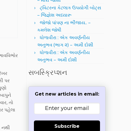
– મીરા જોશી
ટ્વિટરના કેટલાક ઉપયોગી બોટ્સ
– જિજ્ઞેશ અધ્યારૂ
જોજો પાંપણ ના ભીંજાય.. –
કમલેશ જોષી
ધોળાવીરા : એક અવર્ણનીય
અનુભવ (ભાગ ૨) – અમી દોશી
ધોળાવીરા : એક અવર્ણનીય
ભાવવિભોર
અનુભવ – અમી દોશી
સબસ્ક્રિપ્શન
રેખર
તી પર
ગુણો
Get new articles in email:
બાપુને
વાર, તો
ાર પહેલા
Subscribe
મ નથી