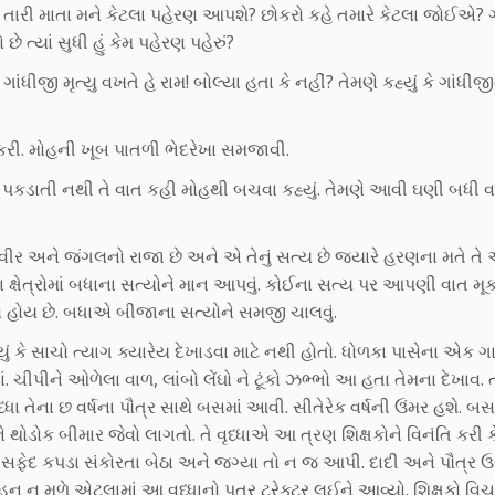
, તારી માતા મને કેટલા પહેરણ આપશે? છોકરો કહે તમારે કેટલા જોઈએ? 
્યાં સુધી હું કેમ પહેરણ પહેરું?
ાંધીજી મૃત્યુ વખતે હે રામ! બોલ્યા હતા કે નહીં? તેમણે કહ્યું કે ગાંધીજ
ી. મોહની ખૂબ પાતળી ભેદરેખા સમજાવી.
ેખા પકડાતી નથી તે વાત કહી મોહથી બચવા કહ્યું. તેમણે આવી ઘણી બધી 
ૂરવીર અને જંગલનો રાજા છે અને એ તેનું સત્ય છે જ્યારે હરણના મતે તે
 ક્ષેત્રોમાં બધાના સત્યોને માન આપવું. કોઈના સત્ય પર આપણી વાત મ
યો હોય છે. બધાએ બીજાના સત્યોને સમજી ચાલવું.
ં કે સાચો ત્યાગ ક્યારેય દેખાડવા માટે નથી હોતો. ધોળકા પાસેના એક ગા
 ચીપીને ઓળેલા વાળ, લાંબો લેંઘો ને ટૂંકો ઝભ્ભો આ હતા તેમના દેખાવ. 
 તેના છ વર્ષના પૌત્ર સાથે બસમાં આવી. સીતેરેક વર્ષની ઉંમર હશે. બસમ
 થોડોક બીમાર જેવો લાગતો. તે વૃધ્ધાએ આ ત્રણ શિક્ષકોને વિનંતિ કરી ક
સફેદ કપડા સંકોરતા બેઠા અને જગ્યા તો ન જ આપી. દાદી અને પૌત્ર ઉભ
 મળે એટલામાં આ વૃધ્ધાનો પુત્ર ટ્રેક્ટર લઈને આવ્યો. શિક્ષકો વિચ