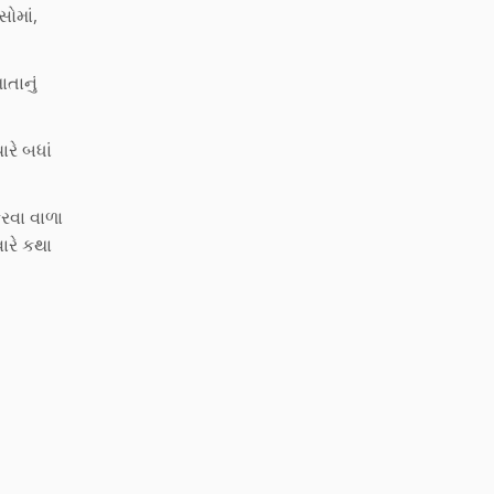
ોમાં,
ાતાનું
રે બધાં
રવા વાળા
ારે કથા