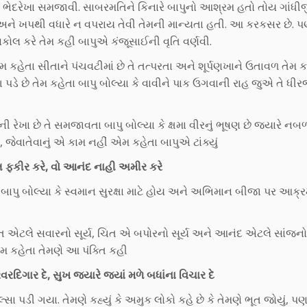
ેદરેખા સમજાવી. સાબરમતિને કિનારે બાપુનો આશ્રમ હતો તોય ગાંધીજ
 અને ખપથી વધારે ન વપરાય તેવી તેમની માન્યતા હતી. આ કરકસર છે. 
ોલ કરે તેમ કહી બાપુએ કંજૂસાઈની વૃતિ વર્ણવી.
કહેતા સીતાને પંચવટીમાં છે તે તત્પરતા અને શૂર્પણખાને ઉતાવળ તેમ કહ્
છે તેમ કહેતા બાપુ બોલ્યા કે વાવીને પાક ઉગવાની રાહ જુએ તે ધી
રેખા છે તે સમજાવતા બાપુ બોલ્યા કે ક્ષમા વીરનું ભૂષણ છે જ્યારે ન
જેવાતેવાનું એ કામ નહીં એમ કહેતા બાપુએ ટાંક્યું
 ફકીર કરે, વો આનંદ નાહી અમીર કરે
પુ બોલ્યા કે સ્વમાન સુરક્ષા માટે હોય અને અભિમાન બીજા પર આક્ર
ે સત એટલે સવારનો સૂર્ય, ચિત એ બપોરનો સૂર્ય અને આનંદ એટલે સાંજનો સ
મ કહેતા તેમણે આ પંક્તિ કહી
ગાર દે, સુખ જ્યારે જ્યાં મળે બધાંના વિચાર દે
સા પડી ગયા. તેમણે કહ્યું કે અમુક લોકો કહે છે કે તેમણે ભૂત જોયું, પ