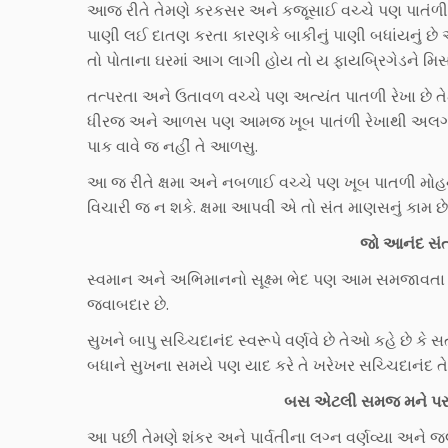
આજ રીતે તેમણે કરકસર અને કજૂસાઈ વચ્ચે પણ પાતંળી ભ
પાણી લઈ દાતણ કરતા કારણકે બાકીનું પાણી બધાંયનું છે
તો પોતાના ઘરમાં આગ લાગી હોય તો ય ફાયબ્રિગેડને મિસક
તત્પરતા અને ઉતાવળ વચ્ચે પણ અત્યંત પાતળી રેખા છે તેમ 
ધીરજ અને આળસ પણ આમજ ખૂબ પાતંળી રેખાથી અલગ પડે 
પાક વાવે જ નહીં તે આળસુ.
આ જ રીતે ક્ષમા અને નબળાઈ વચ્ચે પણ ખૂબ પાતળી મોહની 
વિચારી જ ન શકે. ક્ષમા આપવી એ તો સંત માણસનું કામ છે, 
જો આનંદ સંત
સ્વમાન અને અભિમાનનો સૂક્ષ્મ ભેદ પણ આમ સમજાવતા બા
જવાબદાર છે.
સુખને બાપુ સચ્ચિદાનંદ સ્વરૂપે વર્ણવે છે તેઓ કહે છે ક
બધાને સુખના સમયે પણ યાદ કરે તે ખરેખર સચ્ચિદાનંદ તે
બસ એટલી સમજ મને પરવરદિ
આ પછી તેમણે શંકર અને પાર્વતીના લગ્ન વર્ણવ્યા અને જલ્