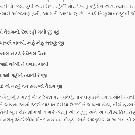
બેસાડી લો, ક્યાં સુધી આમ ઉભા રહેશે? મોરારીબાપુ કહે દેશ આવા ત્યાગ પર
ીં, એ તમારી ઓળખાણ હતી, આ મારી ઓળખાણ છે…..સાથે નિષ્કુલાનંદજીન
ો વૈરાગનો, દેશ રહી ગયો દૂર જી
ચ્છો બન્યો, માંહે મોહ ભરપૂર જી
ત્યાગ ન ટકે રે વૈરાગ વિના
ળમાં જોગી ને પળમાં ભોગી
ળમાં ગૃહીને ત્યાગી રે જી
નંદ એ નરનું વન સમ જો વૈરાગ જી
ડૂતનું ડાંગરનું ખેતર ટેકરા પર આવેલું, પાક લણાઈને ઢગલાઓમાં આવ
ીને આવતા જોયાં જાણે સાક્ષાત દરીયો ઉછળીને આવતો હોય, નીચે રહેલા 
 તેની બૂમ કોઈ સાંભળી ન શકે એટલું અંતર હતું અને એ પરિસ્થિતિમાં તેણ
 એ બળતું જોઈ લોકો ખેતર બચાવવા દોડ્યા અને આખુંય ગામ આમ બચી ગ