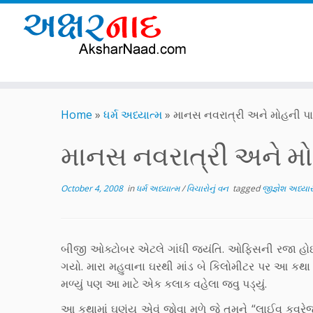
Skip
to
Home
»
ધર્મ અધ્યાત્મ
»
માનસ નવરાત્રી અને મોહની પા
content
માનસ નવરાત્રી અને મો
October 4, 2008
in
ધર્મ અધ્યાત્મ
/
વિચારોનું વન
tagged
જીજ્ઞેશ અધ્યા
બીજી ઓક્ટોબર એટલે ગાંધી જયંતિ. ઓફિસની રજા હ
ગયો. મારા મહુવાના ઘરથી માંડ બે કિલોમીટર પર આ કથા
મળ્યું પણ આ માટે એક કલાક વહેલા જવુ પડ્યું.
આ કથામાં ઘણુંય એવું જોવા મળે જે તમને “લાઈવ કવરે