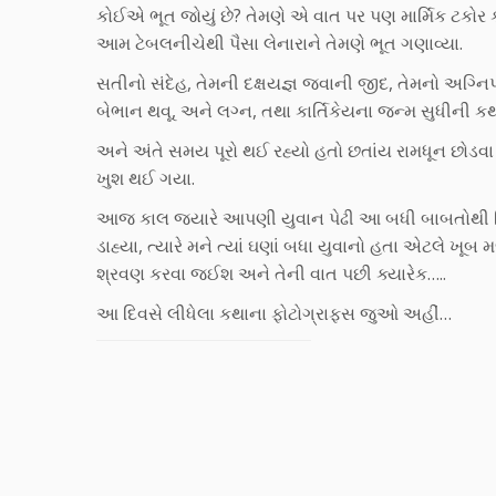
કોઈએ ભૂત જોયું છે? તેમણે એ વાત પર પણ માર્મિક ટકોર ક
આમ ટેબલનીચેથી પૈસા લેનારાને તેમણે ભૂત ગણાવ્યા.
સતીનો સંદેહ, તેમની દક્ષયજ્ઞ જવાની જીદ, તેમનો અગ્નિપ્ર
બેભાન થવૂ, અને લગ્ન, તથા કાર્તિકેયના જન્મ સુધીની કથા
અને અંતે સમય પૂરો થઈ રહ્યો હતો છતાંય રામધૂન છોડવા 
ખુશ થઈ ગયા.
આજ કાલ જ્યારે આપણી યુવાન પેઢી આ બધી બાબતોથી વિમુ
ડાહ્યા, ત્યારે મને ત્યાં ઘણાં બધા યુવાનો હતા એટલે ખ
શ્રવણ કરવા જઈશ અને તેની વાત પછી ક્યારેક…..
આ દિવસે લીધેલા કથાના ફોટોગ્રાફ્સ જુઓ અહીં…