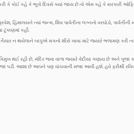
રી કે કોઈ કહે કે ભૂતો દિવસે ક્યાં જાય છે તો એમ કહે કે સરકારી ઓફિસ
વેશ, હિમાલયને ત્યાં જન્મ, શિવ પાર્વતીના લગ્નનો વરઘોડો, પાર્વતીની મ
 ટૂંકાણમાં કહી.
તૈયાર ન થયેલાને બાપુએ મગનો શીરો ખાવા માટે જ્યારે ભલામણ કરી ત્યા
ખ થઈ રહી છે, મંદિર જવા વાળા જ્યારે વેદીયા ગણાય છે અને પૂજા ક
ૂબ મજા પડી. આશા છે આપને પણ વાંચવાની મજા આવી હશે. હવે ફરીથી રવિવ