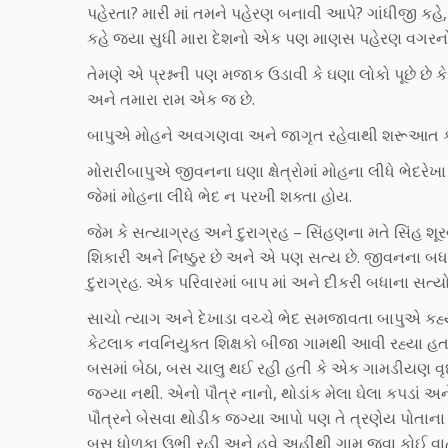
પહેરતા? મારી માં તમને પહેરણ બનાવી આપે? ગાંધીજી કહે
કહે જ્યા સુધી મારા દેશનો એક પણ માણસ પહેરણ વગરનો છે ત
તેમણે એ પ્રશ્નની પણ મજાક ઉડાવી કે ઘણા લોકો પૂછે છે કે ગ
અને તમારા રામ એક જ છે.
બાપુએ મોહને અવગણવા અને જાગૃત રહેવાથી શરૂઆત કર
મોરારીબાપુએ જીવનના ઘણા ક્ષેત્રોમાં મોહના લીધે ભેદર
જેમાં મોહના લીધે ભેદ ન પરખી શક્તા હોય.
જેમ કે સત્યાગ્રહ અને દુરાગ્રહ – સિંહણના મતે સિંહ શ
શિકારી અને નિષ્ઠુર છે અને એ પણ સત્ય છે. જીવનના બધા
દુરાગ્રહ. એક પરિવારમાં બાપ માં અને દીકરી બધાના સત્
સાચો ત્યાગ અને દેખાડા વચ્ચે ભેદ સમજાવતા બાપુએ કહ્યુ
કેટલાક નવનિયુક્ત શિક્ષકો બીજા ગામથી આવી રહ્યા હતાં.
બસમાં બેઠા, બસ ચાલુ થઈ રહી હતી કે એક ગામડીયણ વૃધ્ધા
જગ્યા નથી. એનો પૌત્ર નાનો, થોડાંક મેલા ઘેલા કપડાં અને
પૌત્રને બેસવા થોડીક જગ્યા આપો પણ તે ત્રણેય પોતાના 
બસ ધોળકા ઉભી રહી અને હવે અહીંથી ગામ જવા કોઈ વાહન ન