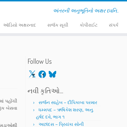
અંતરની અનુભૂતિનો અક્ષર ધ્વનિ..
ઑડિયો અક્ષરનાદ
સર્જક સૂચી
કોપીરાઈટ
સંપર્ક
Follow Us
X
Facebook
Bluesky
નવી કૃતિઓ…
ાં પહોંચી
સર્જન સાહેબ – દીપિકાબા પરમાર
જીક બેસવા
ધમ્મપદ – ઋષિકેશ શરણ, અનુ.
હર્ષદ દવે, ભાગ ૧
અછાંદસ – પ્રિયંકા સોની
ગામડાઓથી