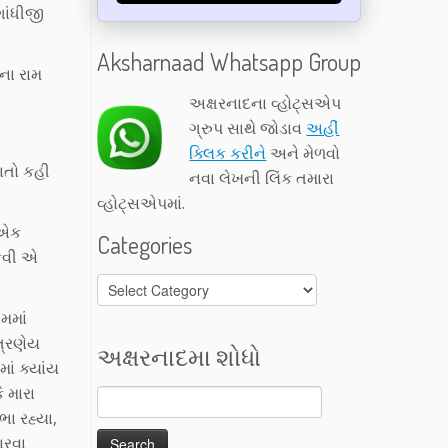
ગાંધીજી
Aksharnaad Whatsapp Group
ીના રામ
અક્ષરનાદના વ્હોટ્સએપ
ગ્રુપ સાથે જોડાવ
અહીં
ક્લિક કરીને
અને મેળવો
વાતો કહી
નવા લેખની લિંક તમારા
વ્હોટ્સએપમાં.
 એક
Categories
ૂકવી એ
Categories
મમાં
ત્રણેય
અક્ષરનાદમા શોધો
ાં ક્યાંય
ે મારા
ા રહ્યા,
ારવા