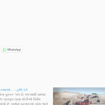
WhatsApp
ગકથાઓ… – હર્ષદ દવે
ેના પુસ્તક 'પલ દો પલ'માંથી સાભાર
ેલ પ્રસ્તુત ત્રણ મોતીઓ વિશેષ
રસંગો છે. પ્રથમ ઘટનાક્રમ પ્રેમ અને