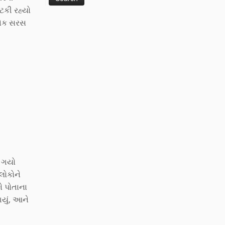
 ટકી રહ્યો
ી એક સરસ
ી ગયો
લોકોને
ે પોતાના
યું, આને