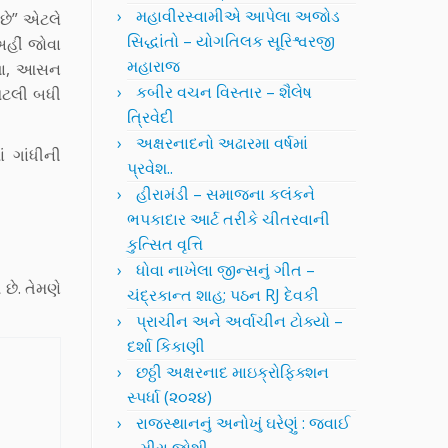
મહાવીરસ્વામીએ આપેલા અજોડ
 છે” એટલે
સિદ્ધાંતો – યોગતિલક સૂરિશ્વરજી
અહીં જોવા
મહારાજ
ાળા, આસન
કબીર વચન વિસ્તાર – શૈલેષ
 આટલી બધી
ત્રિવેદી
અક્ષરનાદનો અઢારમા વર્ષમાં
 ગાંધીની
પ્રવેશ..
હીરામંડી – સમાજના કલંકને
ભપકાદાર આર્ટ તરીકે ચીતરવાની
કુત્સિત વૃત્તિ
ધોવા નાખેલા જીન્સનું ગીત –
છે. તેમણે
ચંદ્રકાન્ત શાહ; પઠન RJ દેવકી
પ્રાચીન અને અર્વાચીન ટોક્યો –
દર્શા કિકાણી
છઠ્ઠી અક્ષરનાદ માઇક્રોફિક્શન
સ્પર્ધા (૨૦૨૪)
રાજસ્થાનનું અનોખું ઘરેણું : જવાઈ