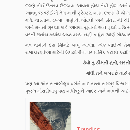
જાણે કોઈ ઉત્સવ ઉજવવા આવતા હોય તેવી હોંશ અને તૈયા
આવવું જ જોઈએ તેમ માની ટ્રેક્ટર, ગાડાં, છકડાં કે જે 
મળે. નાસ્તાના ડબ્બા, પાણીની બોટલો અને સંતરા ની
અને મનમાં શ્રધ્ધા લઈ આવેલા યુવાનો અને વૃધ્ધો…..
વસ્તી છતાંય ક્યાંય અવ્યવસ્થા નહીં. બધુંય જાણે ગોઠવાયે
નવ વાગીને દસ મિનિટે બાપુ આવ્યા. એક ભાઈએ તેમને 
રાજકારણીઓ માટેની ઉપયોગીતા પર માર્મિક કટાક્ષો કર્યા.
કેવો તું કીમતી હતો, સસ્
ગાંધી તને ખબર છે તારું 
પણ આ એક સત્તાલોલુપ વર્ગને બાદ કરતા સમગ્ર વિશ્વમાં
પૂજ્ય મોરારીબાપુ પણ ગાંધીજીને આદર અને ભાવથી યાદ કર
Trending