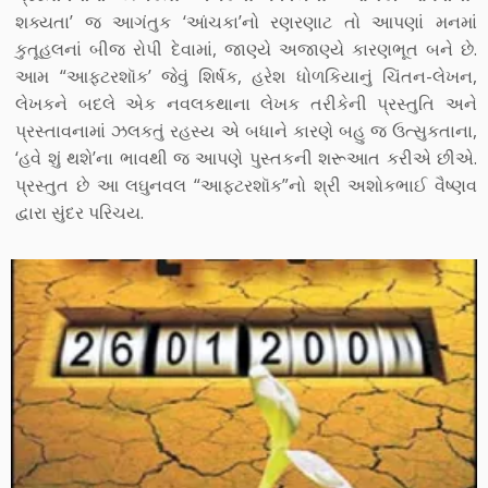
શક્યતા’ જ આગંતુક ‘આંચકા’નો રણરણાટ તો આપણાં મનમાં
કુતૂહલનાં બીજ રોપી દેવામાં, જાણ્યે અજાણ્યે કારણભૂત બને છે.
આમ “આફ્ટરશૉક’ જેવું શિર્ષક, હરેશ ધોળકિયાનું ચિંતન-લેખન,
લેખકને બદલે એક નવલકથાના લેખક તરીકેની પ્રસ્તુતિ અને
પ્રસ્તાવનામાં ઝલકતું રહસ્ય એ બધાને કારણે બહુ જ ઉત્સુકતાના,
‘હવે શું થશે’ના ભાવથી જ આપણે પુસ્તકની શરૂઆત કરીએ છીએ.
પ્રસ્તુત છે આ લઘુનવલ “આફ્ટરશૉક”નો શ્રી અશોકભાઈ વૈષ્ણવ
દ્વારા સુંદર પરિચય.