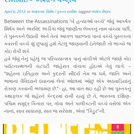
April 6, 2013
in
અક્ષરનાદ વિશેષ
/
પુસ્તક સમીક્ષા
tagged
અશોક વૈષ્ણવ
Between the Assassinations ‘બે હત્યાઓ વચ્ચે’ જેવું આકર્ષક
શિર્ષક અને અરવિંદ અડીગા જેવું જાણીતા લેખકનું નામ વાંચ્યા પછી,
તે પુસ્તકને ઉઠાવી અને તેનાં આગળ પાછળનાં પાનાં વચ્ચે પુસ્તકનાં
કવરની વચ્ચે શું છૂપાયું હશે તેટલું જાણવાની ઇંતેજારી તો ભાગ્યે જ
કોઇ રોકી શકે.
હવે જેવું તેનું પહેલું જ પરિચયાત્મક પાનું વાંચીએ એટલે જાણે કોઇ
પર્યટનસ્થળની ચટપટી જાહેરાત વાંચતા હોઇએ તેવું લાગે. –
“શહેરના ઇતિહાસ અને કુદરતી સૌંદર્ય તેમ જ ધર્મ, જાતિ અને
ભાષાનાં વૈવિધ્યને ધ્યાનમાં લેતાં ઓછામાં ઓછું એક અઠવાડિયાંનું
રોકાણ કરવાની ભલામણ છે.”- હા, આ વાત થઇ રહી છે આ પુસ્તકનું
કથાફલક જે શહેરને કેન્દ્રમાં રાખી રહ્યું છે તે, ભારતના દક્ષિણ-
પશ્ચિમ સમુદ્ર કિનારા પર, ગોવા અને કાલીકટની વચ્ચે વસેલાં એક
નાનાં, સાવ સાધારણ, સાવ જ સરેરાશ , એવાં “કિટ્ટુર”ની.