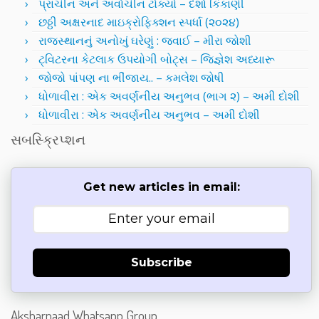
પ્રાચીન અને અર્વાચીન ટોક્યો – દર્શા કિકાણી
છઠ્ઠી અક્ષરનાદ માઇક્રોફિક્શન સ્પર્ધા (૨૦૨૪)
રાજસ્થાનનું અનોખું ઘરેણું : જવાઈ – મીરા જોશી
ટ્વિટરના કેટલાક ઉપયોગી બોટ્સ – જિજ્ઞેશ અધ્યારૂ
જોજો પાંપણ ના ભીંજાય.. – કમલેશ જોષી
ધોળાવીરા : એક અવર્ણનીય અનુભવ (ભાગ ૨) – અમી દોશી
ધોળાવીરા : એક અવર્ણનીય અનુભવ – અમી દોશી
સબસ્ક્રિપ્શન
Get new articles in email:
Subscribe
Aksharnaad Whatsapp Group