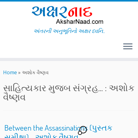
અંતરની અનુભૂતિનો અક્ષર ધ્વનિ..
Skip
to
Home
»
અશોક વૈષ્ણવ
content
સાહિત્યકાર મુજબ સંગ્રહ... :
અશોક
વૈષ્ણવ
Between the Assassinations (પુસ્તક
1
સમીક્ષા) – અશોક વૈષ્ણવ