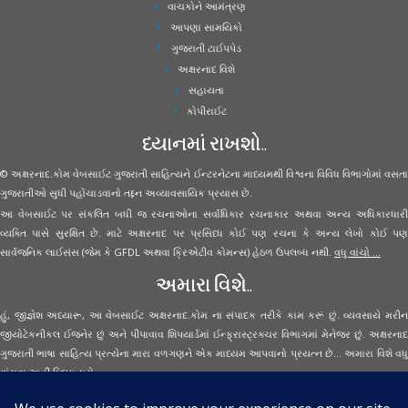
વાચકોને આમંત્રણ
આપણા સામયિકો
ગુજરાતી ટાઈપપેડ
અક્ષરનાદ વિશે
સહાયતા
કોપીરાઈટ
ધ્યાનમાં રાખશો..
© અક્ષરનાદ.કોમ વેબસાઈટ ગુજરાતી સાહિત્યને ઈન્ટરનેટના માધ્યમથી વિશ્વના વિવિધ વિભાગોમાં વસતા
ગુજરાતીઓ સુધી પહોંચાડવાનો તદ્દન અવ્યાવસાયિક પ્રયાસ છે.
આ વેબસાઈટ પર સંકલિત બધી જ રચનાઓના સર્વાધિકાર રચનાકાર અથવા અન્ય અધિકારધારી
વ્યક્તિ પાસે સુરક્ષિત છે. માટે અક્ષરનાદ પર પ્રસિધ્ધ કોઈ પણ રચના કે અન્ય લેખો કોઈ પણ
સાર્વજનિક લાઈસંસ (જેમ કે GFDL અથવા ક્રિએટીવ કોમન્સ) હેઠળ ઉપલબ્ધ નથી.
વધુ વાંચો ...
અમારા વિશે..
હું, જીજ્ઞેશ અધ્યારૂ, આ વેબસાઈટ અક્ષરનાદ.કોમ ના સંપાદક તરીકે કામ કરૂં છું. વ્યવસાયે મરીન
જીયોટેકનીકલ ઈજનેર છું અને પીપાવાવ શિપયાર્ડમાં ઈન્ફ્રાસ્ટ્રક્ચર વિભાગમાં મેનેજર છું. અક્ષરનાદ
ગુજરાતી ભાષા સાહિત્ય પ્રત્યેના મારા વળગણને એક માધ્યમ આપવાનો પ્રયત્ન છે... અમારા વિશે વધુ
વાંચવા
અહીં ક્લિક કરો...
Secured Site Assurance