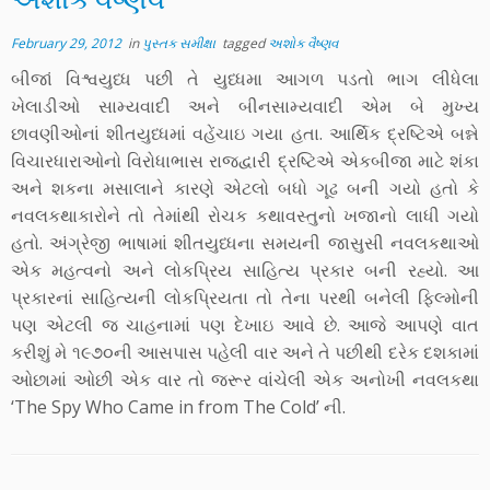
February 29, 2012
in
પુસ્તક સમીક્ષા
tagged
અશોક વૈષ્ણવ
બીજાં વિશ્વયુધ્ધ પછી તે યુધ્ધમા આગળ પડતો ભાગ લીધેલા
ખેલાડીઓ સામ્યવાદી અને બીનસામ્યવાદી એમ બે મુખ્ય
છાવણીઓનાં શીતયુધ્ધમાં વહેંચાઇ ગયા હતા. આર્થિક દ્રષ્ટિએ બન્ને
વિચારધારાઓનો વિરોધાભાસ રાજદ્વારી દ્રષ્ટિએ એકબીજા માટે શંકા
અને શકના મસાલાને કારણે એટલો બધો ગૂઢ બની ગયો હતો કે
નવલકથાકારોને તો તેમાંથી રોચક કથાવસ્તુનો ખજાનો લાધી ગયો
હતો. અંગ્રેજી ભાષામાં શીતયુધ્ધના સમયની જાસુસી નવલકથાઓ
એક મહત્વનો અને લોકપ્રિય સાહિત્ય પ્રકાર બની રહ્યો. આ
પ્રકારનાં સાહિત્યની લોકપ્રિયતા તો તેના પરથી બનેલી ફિલ્મોની
પણ એટલી જ ચાહનામાં પણ દેખાઇ આવે છે. આજે આપણે વાત
કરીશું મે ૧૯૭૦ની આસપાસ પહેલી વાર અને તે પછીથી દરેક દશકામાં
ઓછામાં ઓછી એક વાર તો જરૂર વાંચેલી એક અનોખી નવલકથા
‘The Spy Who Came in from The Cold’ ની.