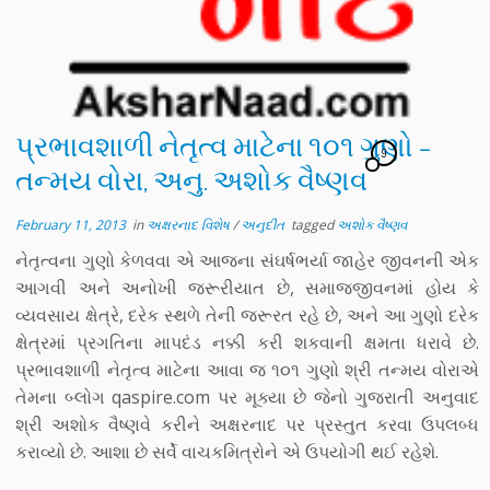
પ્રભાવશાળી નેતૃત્વ માટેના ૧૦૧ ગુણો –
9
તન્મય વોરા, અનુ. અશોક વૈષ્ણવ
February 11, 2013
in
અક્ષરનાદ વિશેષ
/
અનુદીત
tagged
અશોક વૈષ્ણવ
નેતૃત્વના ગુણો કેળવવા એ આજના સંઘર્ષભર્યા જાહેર જીવનની એક
આગવી અને અનોખી જરૂરીયાત છે, સમાજજીવનમાં હોય કે
વ્યવસાય ક્ષેત્રે, દરેક સ્થળે તેની જરૂરત રહે છે, અને આ ગુણો દરેક
ક્ષેત્રમાં પ્રગતિના માપદંડ નક્કી કરી શકવાની ક્ષમતા ધરાવે છે.
પ્રભાવશાળી નેતૃત્વ માટેના આવા જ ૧૦૧ ગુણો શ્રી તન્મય વોરાએ
તેમના બ્લોગ qaspire.com પર મૂક્યા છે જેનો ગુજરાતી અનુવાદ
શ્રી અશોક વૈષ્ણવે કરીને અક્ષરનાદ પર પ્રસ્તુત કરવા ઉપલબ્ધ
કરાવ્યો છે. આશા છે સર્વે વાચકમિત્રોને એ ઉપયોગી થઈ રહેશે.