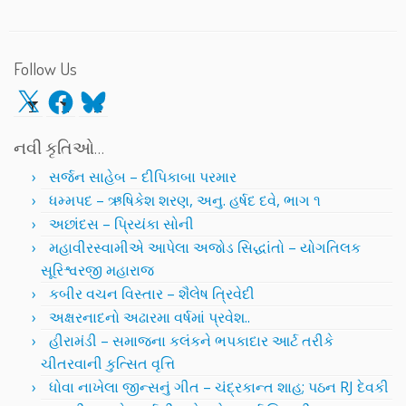
Follow Us
X
Facebook
Bluesky
નવી કૃતિઓ…
સર્જન સાહેબ – દીપિકાબા પરમાર
ધમ્મપદ – ઋષિકેશ શરણ, અનુ. હર્ષદ દવે, ભાગ ૧
અછાંદસ – પ્રિયંકા સોની
મહાવીરસ્વામીએ આપેલા અજોડ સિદ્ધાંતો – યોગતિલક
સૂરિશ્વરજી મહારાજ
કબીર વચન વિસ્તાર – શૈલેષ ત્રિવેદી
અક્ષરનાદનો અઢારમા વર્ષમાં પ્રવેશ..
હીરામંડી – સમાજના કલંકને ભપકાદાર આર્ટ તરીકે
ચીતરવાની કુત્સિત વૃત્તિ
ધોવા નાખેલા જીન્સનું ગીત – ચંદ્રકાન્ત શાહ; પઠન RJ દેવકી