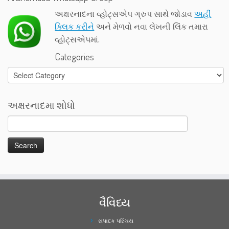
અક્ષરનાદના વ્હોટ્સએપ ગ્રુપ સાથે જોડાવ
અહીં
ક્લિક કરીને
અને મેળવો નવા લેખની લિંક તમારા
વ્હોટ્સએપમાં.
Categories
Categories
અક્ષરનાદમા શોધો
વૈવિધ્ય
સંપાદક પરિચય