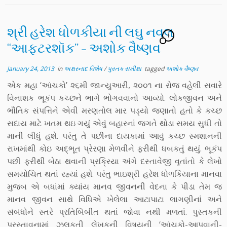
શ્રી હરેશ ધોળકીયા ની લઘુ નવલ
1
“આફ્ટરશૉક” – અશોક વૈષ્ણવ
January 24, 2013
in
અક્ષરનાદ વિશેષ
/
પુસ્તક સમીક્ષા
tagged
અશોક વૈષ્ણવ
એક મહા ‘આંચકો’ ૨૬મી જાન્યુઆરી, ૨૦૦૧ ના રોજ વહેલી સવારે
વિનાશક ભૂકંપ કચ્છને ભાગે ભોગવવાનો આવ્યો. લોકજીવન અને
ભૌતિક સંપત્તિને એવી મરણતોલ માર પડ્યો જણાતો હતો કે કચ્છ
સદાય માટે ખતમ થઇ ગયું એવું બહારનાં જગતે થોડા સમય સુધી તો
માની લીધું હશે. પરંતુ તે પછીના દાયકામાં આવું કચ્છ સ્મશાનની
રાખમાંથી કોઇ અદ્ભૂત પ્રેરણા મેળવીને ફરીથી ધબકતું થયું. ભૂકંપ
પછી ફરીથી બેઠા થવાની પ્રક્રિયા અંગે દસ્તાવેજી વૃતાંતો કે લેખો
સમયોચિત થતાં રહ્યાં હશે. પરંતુ ભાઇશ્રી હરેશ ધોળકિયાના માનવા
મુજબ એ બધાંમાં ક્યાંય માનવ જીવનની વેદના કે પીડા તેમ જ
માનવ જીવન સાથે વિધિએ ખેલેલા આટાપાટા લાગણીનાં અને
સંબંધોને સ્તરે પ્રતિબિંબીત થતાં જોવા નથી મળતાં. પુસ્તકની
પ્રસ્તાવનામાં ઝલકતી લેખકની વિષયની ‘આંચકો-આપવાની-