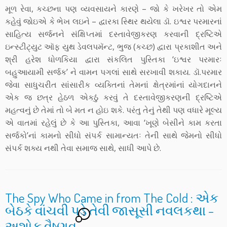
મૂળ રેવા, કચ્છના પણ વ્યવસાયને કારણે – જો કે ખરેખર તો એમ
કહેવું જોઇએ કે ભેખ લઇને – દ્વારકા સ્થિર થયેલા ડૉ. ઇશ્વર પરમારનાં
સાહિત્ય સર્જનને સંક્ષિપ્તમાં દસ્તાવેજીકરણ કરવાની દ્રષ્ટિએ
ઇન્સ્ટીટ્યુટ ઑફ યુથ ડેવલપમૅન્ટ, ભુજ (કચ્છ) દ્વારા પ્રકાશીત અને
શ્રી હરેશ ધોળકિયા દ્વારા સંકલિત પુસ્તિકા ‘ઇશ્વર પરમારઃ
બહુઆયામી સર્જક’ ને વામન પગલાં સાથે સરખાવી શકાય. ડૉ.પરમાર
જેવા સાધુચરીત સાંસારીક વ્યક્તિનાં તેમનાં ક્ષેત્રમાંનાં યોગદાનને
એક જ છત્ર હેઠળ એકઠું કરવું તે દસ્તાવેજીકરણની દ્રષ્ટિએ
મહત્વનું છે તેમાં તો બે મત ન હોઇ શકે. પરંતુ તેનું તેથી પણ વધારે મૂલ્ય
એ વાતમાં રહેલું છે કે આ પુસ્તિકા, આવા ‘ખૂણે બેસીને કામ કરતા
સર્જકો’નાં કામનો સીધો સંપર્ક સામાન્યતઃ તેની સાથે જેમનો સીધો
સંપર્ક શક્ય નથી તેવા સમાજ સાથે, સાધી આપે છે.
The Spy Who Came in from The Cold : એક
બેઠકે વાંચવી પડે તેવી જાસૂસી નવલકથા –
2
અશોક વૈષ્ણવ