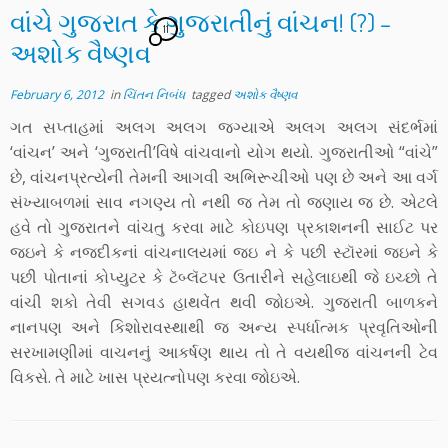
વાંચે ગુજરાત કે ગુજરાતીનું વાંચન! (?) –
11
અશોક વૈષ્ણવ
February 6, 2012
in
ચિંતન નિબંધ
tagged
અશોક વૈષ્ણવ
ગત સપ્તાહમાં અલગ અલગ જ્ગ્યાએ અલગ અલગ સંદર્ભમાં
‘વાંચન’ અને ‘ગુજરાતી’વિષે વાંચવાનો યોગ થયો. ગુજરાતીઓ “વાંચે”
છે, વાંચનપ્રત્યેની તેમની આગવી અભિરૂચીઓ પણ છે અને આ વર્ગ
સંખ્યાબળમાં સાવ નગણ્ય તો નથી જ તેમ તો જણાય જ છે. એટલે
હવે તો ગુજરાતને વાંચતુ કરવા માટે કોઇપણ પ્રકાશનની સાઈટ પર
જઇને કે નજદીકનાં વાંચનાલયમાં જઇ ને કે પછી સ્ટૉરમાં જઇને કે
પછી પોતાનાં કોપ્યુટર કે ટૅબ્લૅટપર ઉતારીને સહેલાઇથી જે ઇચ્છો તે
વાંચી શકો તેવી સગવડ હાથવેંત થવી જોઇએ. ગુજરાતી બાળકને
નાનપણ અને કિશોરાવસ્થાથી જ અન્ય સ્પર્ધાત્મક પ્રવૃતિઓની
સરખામણીમાં વાચનનું આકર્ષણ થાય તો તે વયથીજ વાંચનની ટેવ
વિકસે. તે માટે ખાસ પ્રયત્નોપણ કરવા જોઇએ.