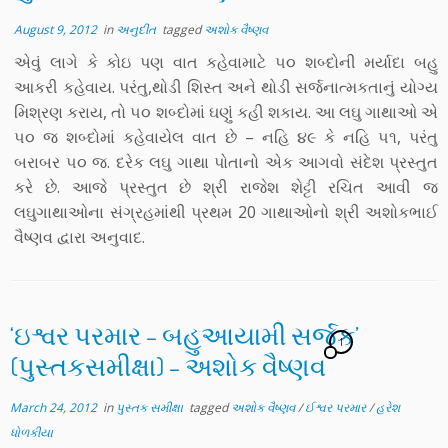
August 9, 2012
in
અનુદીત
tagged
અશોક વૈષ્ણવ
એવું લાગે કે કોઇ પણ વાત કહેવામાટે ૫૦ શબ્દોની મર્યાદા બહુ
આકરી કહેવાય. પરંતુ,થોડી શિસ્ત અને થોડી સર્જનાત્મકતાનું યોગ્ય
મિશ્રણ કરાય, તો ૫૦ શબ્દોમાં ઘણું કહી શકાય. આ લઘુ ગાથાઓ એ
૫૦ જ શબ્દોમાં કહેવાયેલ વાત છે – નહિ ૪૯ કે નહિ ૫૧, પરંતુ
બરાબર ૫૦ જ. દરેક લઘુ ગાથા પોતાનો એક આગવો સંદેશ પ્રસ્તુત
કરે છે. આજે પ્રસ્તુત છે શ્રી રાજેશ શેટ્ટી રચિત આવી જ
લઘુગાથાઓના સંગ્રહમાંથી પ્રથમ 20 ગાથાઓનો શ્રી અશોકભાઈ
વૈષ્ણવ દ્વારા અનુવાદ.
‘ઇશ્વર પરમાર – બહુઆયામી સર્જક’
1
(પુસ્તકસમીક્ષા) – અશોક વૈષ્ણવ
March 24, 2012
in
પુસ્તક સમીક્ષા
tagged
અશોક વૈષ્ણવ
/
ઈશ્વર પરમાર
/
હરેશ
ધોળકીયા