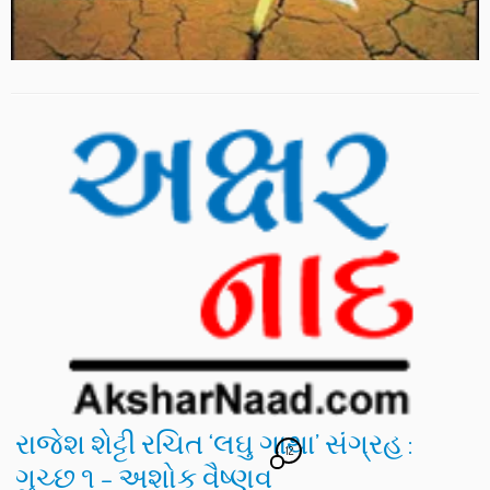
રાજેશ શેટ્ટી રચિત ‘લઘુ ગાથા’ સંગ્રહ :
12
ગુચ્છ ૧ – અશોક વૈષ્ણવ