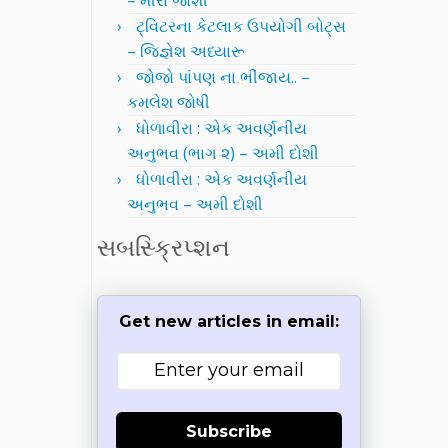
– મીરા જોશી
ટ્વિટરના કેટલાક ઉપયોગી બોટ્સ
– જિજ્ઞેશ અધ્યારૂ
જોજો પાંપણ ના ભીંજાય.. –
કમલેશ જોષી
ધોળાવીરા : એક અવર્ણનીય
અનુભવ (ભાગ ૨) – અમી દોશી
ધોળાવીરા : એક અવર્ણનીય
અનુભવ – અમી દોશી
સબસ્ક્રિપ્શન
Get new articles in email:
Subscribe