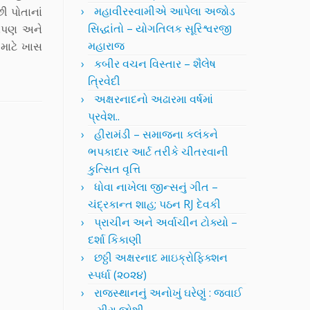
મહાવીરસ્વામીએ આપેલા અજોડ
ી પોતાનાં
સિદ્ધાંતો – યોગતિલક સૂરિશ્વરજી
ાનપણ અને
મહારાજ
 માટે ખાસ
કબીર વચન વિસ્તાર – શૈલેષ
ત્રિવેદી
અક્ષરનાદનો અઢારમા વર્ષમાં
પ્રવેશ..
હીરામંડી – સમાજના કલંકને
ભપકાદાર આર્ટ તરીકે ચીતરવાની
કુત્સિત વૃત્તિ
ધોવા નાખેલા જીન્સનું ગીત –
ચંદ્રકાન્ત શાહ; પઠન RJ દેવકી
પ્રાચીન અને અર્વાચીન ટોક્યો –
દર્શા કિકાણી
છઠ્ઠી અક્ષરનાદ માઇક્રોફિક્શન
સ્પર્ધા (૨૦૨૪)
રાજસ્થાનનું અનોખું ઘરેણું : જવાઈ