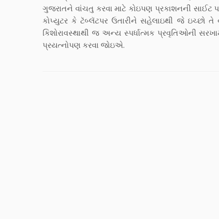
ગુજરાતને વાંચતુ કરવા માટે કોઇપણ પ્રકાશનની સાઈટ પર
કોપ્યુટર કે ટૅબ્લૅટપર ઉતારીને સહેલાઇથી જે ઇચ્છ
કિશોરાવસ્થાથી જ અન્ય સ્પર્ધાત્મક પ્રવૃતિઓની સરખા
પ્રયત્નોપણ કરવા જોઇએ.