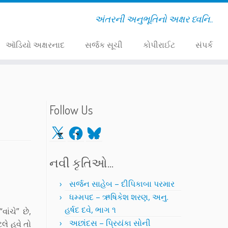
અંતરની અનુભૂતિનો અક્ષર ધ્વનિ..
ઑડિયો અક્ષરનાદ
સર્જક સૂચી
કોપીરાઈટ
સંપર્ક
Follow Us
X
Facebook
Bluesky
નવી કૃતિઓ…
સર્જન સાહેબ – દીપિકાબા પરમાર
ધમ્મપદ – ઋષિકેશ શરણ, અનુ.
હર્ષદ દવે, ભાગ ૧
ંચે” છે,
અછાંદસ – પ્રિયંકા સોની
ે હવે તો