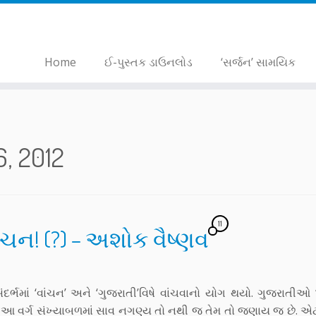
Home
ઈ-પુસ્તક ડાઉનલોડ
‘સર્જન’ સામયિક
6, 2012
11
ાંચન! (?) – અશોક વૈષ્ણવ
 ‘વાંચન’ અને ‘ગુજરાતી’વિષે વાંચવાનો યોગ થયો. ગુજરાતીઓ “વા
 વર્ગ સંખ્યાબળમાં સાવ નગણ્ય તો નથી જ તેમ તો જણાય જ છે. એટલ