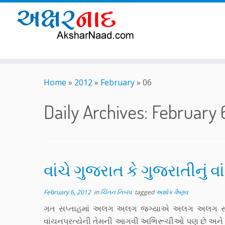
Skip
to
Home
»
2012
»
February
»
06
content
Daily Archives:
February 
વાંચે ગુજરાત કે ગુજરાતીનું વ
February 6, 2012
in
ચિંતન નિબંધ
tagged
અશોક વૈષ્ણવ
ગત સપ્તાહમાં અલગ અલગ જ્ગ્યાએ અલગ અલગ સંદર્ભમાં
વાંચનપ્રત્યેની તેમની આગવી અભિરૂચીઓ પણ છે અને આ