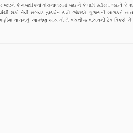
 જઇને કે નજદીકનાં વાંચનાલયમાં જઇ ને કે પછી સ્ટૉરમાં જઇને કે પછ
ો તે વાંચી શકો તેવી સગવડ હાથવેંત થવી જોઇએ. ગુજરાતી બાળકને ન
મણીમાં વાચનનું આકર્ષણ થાય તો તે વયથીજ વાંચનની ટેવ વિકસે. તે