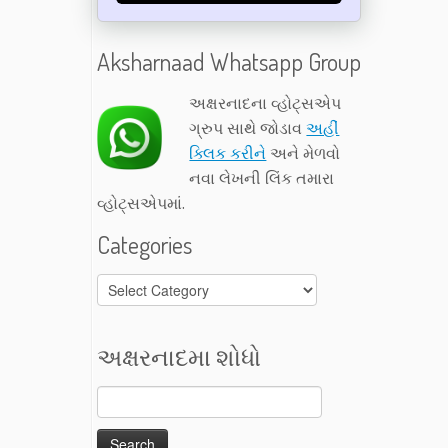
Aksharnaad Whatsapp Group
અક્ષરનાદના વ્હોટ્સએપ
ગ્રુપ સાથે જોડાવ
અહીં
ક્લિક કરીને
અને મેળવો
નવા લેખની લિંક તમારા
વ્હોટ્સએપમાં.
Categories
Categories
અક્ષરનાદમા શોધો