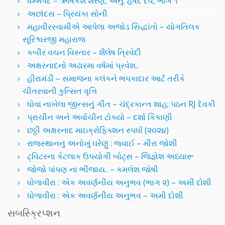
ધમ્મપદ – ઋષિકેશ શરણ, અનુ. હર્ષદ દવે, ભાગ ૧
અછાંદસ – પ્રિયંકા સોની
મહાવીરસ્વામીએ આપેલા અજોડ સિદ્ધાંતો – યોગતિલક
સૂરિશ્વરજી મહારાજ
કબીર વચન વિસ્તાર – શૈલેષ ત્રિવેદી
અક્ષરનાદનો અઢારમા વર્ષમાં પ્રવેશ..
હીરામંડી – સમાજના કલંકને ભપકાદાર આર્ટ તરીકે
ચીતરવાની કુત્સિત વૃત્તિ
ધોવા નાખેલા જીન્સનું ગીત – ચંદ્રકાન્ત શાહ; પઠન RJ દેવકી
પ્રાચીન અને અર્વાચીન ટોક્યો – દર્શા કિકાણી
છઠ્ઠી અક્ષરનાદ માઇક્રોફિક્શન સ્પર્ધા (૨૦૨૪)
રાજસ્થાનનું અનોખું ઘરેણું : જવાઈ – મીરા જોશી
ટ્વિટરના કેટલાક ઉપયોગી બોટ્સ – જિજ્ઞેશ અધ્યારૂ
જોજો પાંપણ ના ભીંજાય.. – કમલેશ જોષી
ધોળાવીરા : એક અવર્ણનીય અનુભવ (ભાગ ૨) – અમી દોશી
ધોળાવીરા : એક અવર્ણનીય અનુભવ – અમી દોશી
સબસ્ક્રિપ્શન