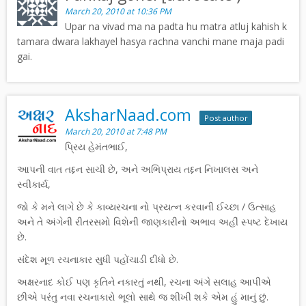
March 20, 2010 at 10:36 PM
Upar na vivad ma na padta hu matra atluj kahish k
tamara dwara lakhayel hasya rachna vanchi mane maja padi
gai.
AksharNaad.com
Post author
March 20, 2010 at 7:48 PM
પ્રિય હેમંતભાઈ,
આપની વાત તદ્દન સાચી છે, અને અભિપ્રાય તદ્દન નિખાલસ અને
સ્વીકાર્ય,
જો કે મને લાગે છે કે કાવ્યરચના નો પ્રયત્ન કરવાની ઈચ્છા / ઉત્સાહ
અને તે અંગેની રીતરસમો વિશેની જાણકારીનો અભાવ અહીં સ્પષ્ટ દેખાય
છે.
સંદેશ મૂળ રચનાકાર સુધી પહોંચાડી દીધો છે.
અક્ષરનાદ કોઈ પણ કૃતિને નકારતું નથી, રચના અંગે સલાહ આપીએ
છીએ પરંતુ નવા રચનાકારો ભૂલો સાથે જ શીખી શકે એમ હું માનું છું.