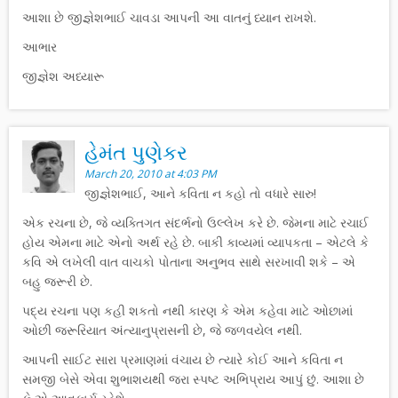
આશા છે જીજ્ઞેશભાઈ ચાવડા આપની આ વાતનું ધ્યાન રાખશે.
આભાર
જીજ્ઞેશ અધ્યારૂ
હેમંત પુણેકર
March 20, 2010 at 4:03 PM
જીજ્ઞેશભાઈ, આને કવિતા ન કહો તો વધારે સારુ!
એક રચના છે, જે વ્યક્તિગત સંદર્ભનો ઉલ્લેખ કરે છે. જેમના માટે રચાઈ
હોય એમના માટે એનો અર્થ રહે છે. બાકી કાવ્યમાં વ્યાપકતા – એટલે કે
કવિ એ લખેલી વાત વાચકો પોતાના અનુભવ સાથે સરખાવી શકે – એ
બહુ જરૂરી છે.
પદ્ય રચના પણ કહી શકતો નથી કારણ કે એમ કહેવા માટે ઓછામાં
ઓછી જરૂરિયાત અંત્યાનુપ્રાસની છે, જે જળવયેલ નથી.
આપની સાઈટ સારા પ્રમાણમાં વંચાય છે ત્યારે કોઈ આને કવિતા ન
સમજી બેસે એવા શુભાશયથી જરા સ્પષ્ટ અભિપ્રાય આપું છું. આશા છે