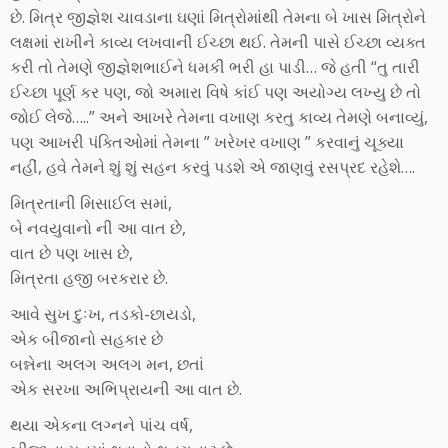
છે. મિત્ર જીજ્ઞેશ ચાવડાના ઘણાં મિત્રોમાંથી તેમના બે ખાસ મિત્રોને
લક્ષમાં રાખીને કાવ્ય લખવાની ઈચ્છા થઈ. તેમની પાસે ઈચ્છા વ્યક્ત
કરી તો તેમણે જીજ્ઞેશભાઈને ધમકી ભરી હા પાડી… જે હતી “તુ તારી
ઈચ્છા પૂર્ણ કર પણ, જો અમારા વિષે કાંઈ પણ અયોગ્ય લખ્યુ છે તો
જોઈ લેજે…..” અને આખરે તેમના વખાણ કરતુ કાવ્ય તેમણે બનાવ્યું,
પણ આખરી પંક્તિઓમાં તેમના ” ખરેખર વખાણ ” કરવાનું ચૂક્યા
નહીં, હવે તેમને શું શું સહન કરવું પડશે એ જાણવું રસપ્રદ રહેશે….
મિત્રતાની મિસાઈલ સમાં,
બે નવયુવાનો ની આ વાત છે,
વાત છે પણ ખાસ છે,
મિત્રતા હજી બરકરાર છે.
આવે સુખ દુઃખ, તડકો-છાયડો,
એક બીજાનો સહકાર છે
બન્નેના અલગ અલગ મન, છતાં
એક સરખા અભિપ્રાયની આ વાત છે.
થયા એકના લગ્નને પાંચ વર્ષ,