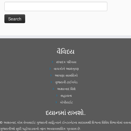
વૈવિધ્ય
સંપાદક પરિચય
વાચકોને આમંત્રણ
આપણા સામયિકો
ગુજરાતી ટાઈપપેડ
અક્ષરનાદ વિશે
સહાયતા
કોપીરાઈટ
ધ્યાનમાં રાખશો..
© અક્ષરનાદ.કોમ વેબસાઈટ ગુજરાતી સાહિત્યને ઈન્ટરનેટના માધ્યમથી વિશ્વના વિવિધ વિભાગોમાં વસતા
ગુજરાતીઓ સુધી પહોંચાડવાનો તદ્દન અવ્યાવસાયિક પ્રયાસ છે.