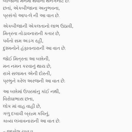
બીજાના મનમાં થવાનો થનગનાટ છે.
છતાં, એકબીજાના અનુભવના,
પ્રસંગો આપ-લે ની આ વાત છે.
એકબીજાની એકલતાનો લાભ ઉઠાવી,
મિત્રતા તોડાવનારાની કતાર છે,
પર્વતો સમ અડગ રહી,
દુશ્મનોને હંફાવનારાની આ વાત છે.
જોઈ મિત્રતા આ બન્નેની,
મન નમન કરવાનું થાય છે,
રાખે સલામત એની દોસ્તી,
પ્રભુને કરેલ અરજની આ વાત છે.
આ બન્નેમાં ઉપરમાંનુ કાંઈ નથી,
વિરોઘાભાસ છતા,
લોક માં વાહ વાહી છે,
ગળુ દબાવી બ્રહ્મ કવિનું,
કાવ્ય લખાવનારાની આ વાત છે.
– જીજ્ઞેશ ચાવડા