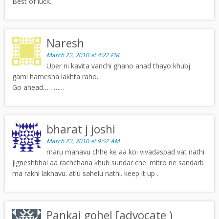
Best of luck.
Naresh
March 22, 2010 at 4:22 PM
Uper ni kavita vanchi ghano anad thayo khubj
gami hamesha lakhta raho..
Go ahead…………
bharat j joshi
March 22, 2010 at 9:52 AM
maru manavu chhe ke aa koi vivadaspad vat nathi.
jigneshbhai aa rachchana khub sundar che. mitro ne sandarb
ma rakhi lakhavu. atlu sahelu nathi. keep it up .
Pankaj gohel [advocate )