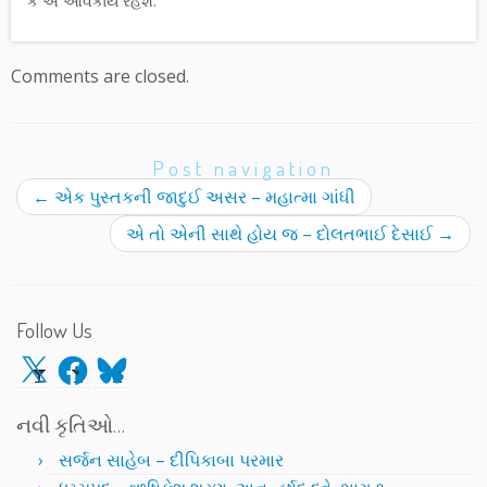
કે એ આવકાર્ય રહેશે.
Comments are closed.
Post navigation
←
એક પુસ્તકની જાદુઈ અસર – મહાત્મા ગાંધી
એ તો એની સાથે હોય જ – દોલતભાઈ દેસાઈ
→
Follow Us
X
Facebook
Bluesky
નવી કૃતિઓ…
સર્જન સાહેબ – દીપિકાબા પરમાર