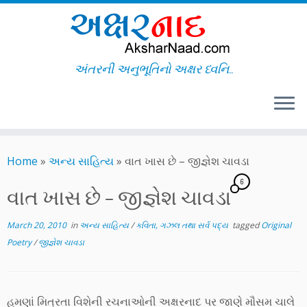
અંતરની અનુભૂતિનો અક્ષર ધ્વનિ..
Skip
to
Home
»
અન્ય સાહિત્ય
»
વાત ખાસ છે – જીજ્ઞેશ ચાવડા
content
6
વાત ખાસ છે – જીજ્ઞેશ ચાવડા
March 20, 2010
in
અન્ય સાહિત્ય
/
કવિતા, ગઝલ તથા સર્વ પદ્ય
tagged
Original
Poetry
/
જીજ્ઞેશ ચાવડા
હમણાં મિત્રતા વિશેની રચનાઓની અક્ષરનાદ પર જાણે મૌસમ ચાલે