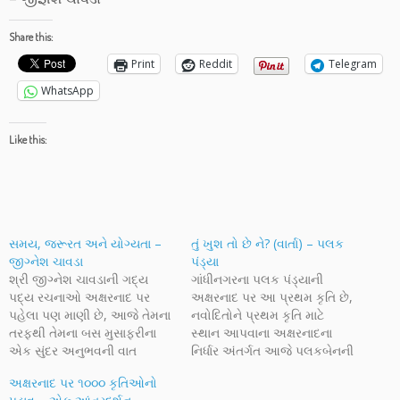
Share this:
Print
Reddit
Telegram
WhatsApp
Like this:
સમય, જરૂરત અને યોગ્યતા –
તું ખુશ તો છે ને? (વાર્તા) – પલક
જીગ્નેશ ચાવડા
પંડ્યા
શ્રી જીગ્નેશ ચાવડાની ગદ્ય
ગાંધીનગરના પલક પંડ્યાની
પદ્ય રચનાઓ અક્ષરનાદ પર
અક્ષરનાદ પર આ પ્રથમ કૃતિ છે,
પહેલા પણ માણી છે, આજે તેમના
નવોદિતોને પ્રથમ કૃતિ માટે
તરફથી તેમના બસ મુસાફરીના
સ્થાન આપવાના અક્ષરનાદના
એક સુંદર અનુભવની વાત
નિર્ધાર અંતર્ગત આજે પલકબેનની
સાંભળીએ. બસના એક નાનકડા
કૃતિ અહીં પ્રસ્તુત છે. વાર્તાનું
અક્ષરનાદ પર ૧૦૦૦ કૃતિઓનો
અનુભવની વાત માનવ માનસની
તત્વ-સત્વ અને બાંધણી તેમની