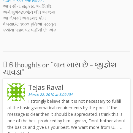
પડાવ – એક આંતરદર્શન
એક સુંદર અને એક વરવી
નવોદિતની છબી સ્પષ્ટ કરે છે,
આપ સૌના સહકાર, આશિર્વાદ
બાજુનું પ્રદર્શન કરે છે. શ્રી
આશા રાખીએ કે ભવિષ્યમાં વધુ
અને શુભેચ્છાઓને લીધે આજના
જીગ્નેશ ચાવડાનો આ પ્રયત્ન
સત્વશીલ અને ચિંતનપ્રેરક
આ લેખથી અક્ષરનાદ.કોમ
આપને ગમશે તેવી આશા છે,
લખાણ તેમની કલમે મળતું રહેશે
વેબસાઈટ ૧૦૦૦ કૃતિઓ પ્રસ્તુત
આવી…
તેવી આશા સહ…
કર્યાના પડાવ પર પહોંચી છે. એક
ખૂબ વિશાળ વાચકવર્ગ સાથે,
સતત પ્રોત્સાહન આપનાર, પડખે
રહેનાર મિત્રો સાથે, વડીલો,
વિદ્વાન સાહિત્યકારો અને
શુભેચ્છકો સાથે - તેમની મદદે
6 thoughts on “
વાત ખાસ છે – જીજ્ઞેશ
થઈ રહેલા વિકાસની ઝાંખી
ચાવડા
”
આપવાની ઈચ્છા અને મનમાં
લાંબા…
Tejas Raval
March 22, 2010 at 5:09 PM
I strongly believe that it is not necessary to fulfill
all the basic grammatical requirements by the poet. If the
message is clear then It should be appreciated. I think this is
one of the best produced by him. Jignesh, Don’t bother about
the basics and give us your best. We want more from U…….