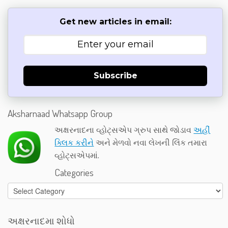
Get new articles in email:
Subscribe
Aksharnaad Whatsapp Group
અક્ષરનાદના વ્હોટ્સએપ ગ્રુપ સાથે જોડાવ
અહીં
ક્લિક કરીને
અને મેળવો નવા લેખની લિંક તમારા
વ્હોટ્સએપમાં.
Categories
Categories
અક્ષરનાદમા શોધો