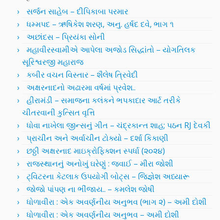
સર્જન સાહેબ – દીપિકાબા પરમાર
ધમ્મપદ – ઋષિકેશ શરણ, અનુ. હર્ષદ દવે, ભાગ ૧
અછાંદસ – પ્રિયંકા સોની
મહાવીરસ્વામીએ આપેલા અજોડ સિદ્ધાંતો – યોગતિલક
સૂરિશ્વરજી મહારાજ
કબીર વચન વિસ્તાર – શૈલેષ ત્રિવેદી
અક્ષરનાદનો અઢારમા વર્ષમાં પ્રવેશ..
હીરામંડી – સમાજના કલંકને ભપકાદાર આર્ટ તરીકે
ચીતરવાની કુત્સિત વૃત્તિ
ધોવા નાખેલા જીન્સનું ગીત – ચંદ્રકાન્ત શાહ; પઠન RJ દેવકી
પ્રાચીન અને અર્વાચીન ટોક્યો – દર્શા કિકાણી
છઠ્ઠી અક્ષરનાદ માઇક્રોફિક્શન સ્પર્ધા (૨૦૨૪)
રાજસ્થાનનું અનોખું ઘરેણું : જવાઈ – મીરા જોશી
ટ્વિટરના કેટલાક ઉપયોગી બોટ્સ – જિજ્ઞેશ અધ્યારૂ
જોજો પાંપણ ના ભીંજાય.. – કમલેશ જોષી
ધોળાવીરા : એક અવર્ણનીય અનુભવ (ભાગ ૨) – અમી દોશી
ધોળાવીરા : એક અવર્ણનીય અનુભવ – અમી દોશી