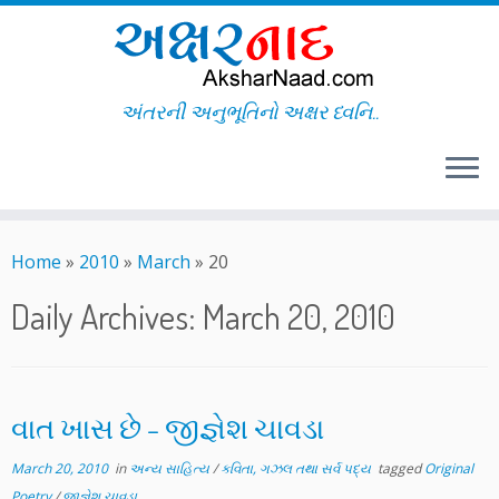
અંતરની અનુભૂતિનો અક્ષર ધ્વનિ..
Skip
to
Home
»
2010
»
March
»
20
content
Daily Archives:
March 20, 2010
વાત ખાસ છે – જીજ્ઞેશ ચાવડા
March 20, 2010
in
અન્ય સાહિત્ય
/
કવિતા, ગઝલ તથા સર્વ પદ્ય
tagged
Original
Poetry
/
જીજ્ઞેશ ચાવડા