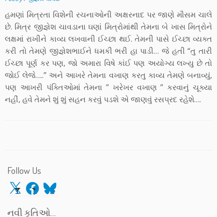
હમણાં મિત્રતા વિશેની રચનાઓની અક્ષરનાદ પર જાણે મૌસમ ચાલે
છે. મિત્ર જીજ્ઞેશ ચાવડાના ઘણાં મિત્રોમાંથી તેમના બે ખાસ મિત્રોને
લક્ષમાં રાખીને કાવ્ય લખવાની ઈચ્છા થઈ. તેમની પાસે ઈચ્છા વ્યક્ત
કરી તો તેમણે જીજ્ઞેશભાઈને ધમકી ભરી હા પાડી… જે હતી “તુ તારી
ઈચ્છા પૂર્ણ કર પણ, જો અમારા વિષે કાંઈ પણ અયોગ્ય લખ્યુ છે તો
જોઈ લેજે…..” અને આખરે તેમના વખાણ કરતુ કાવ્ય તેમણે બનાવ્યું,
પણ આખરી પંક્તિઓમાં તેમના ” ખરેખર વખાણ ” કરવાનું ચૂક્યા
નહીં, હવે તેમને શું શું સહન કરવું પડશે એ જાણવું રસપ્રદ રહેશે….
Follow Us
X
Facebook
Bluesky
નવી કૃતિઓ…