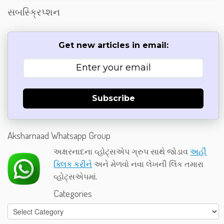
સબસ્ક્રિપ્શન
Get new articles in email:
Subscribe
Aksharnaad Whatsapp Group
અક્ષરનાદના વ્હોટ્સએપ ગ્રુપ સાથે જોડાવ
અહીં
ક્લિક કરીને
અને મેળવો નવા લેખની લિંક તમારા
વ્હોટ્સએપમાં.
Categories
Categories