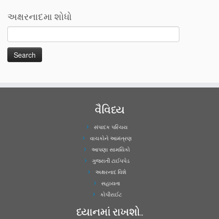
અક્ષરનાદમા શોધો
વૈવિધ્ય
સંપાદક પરિચય
વાચકોને આમંત્રણ
આપણા સામયિકો
ગુજરાતી ટાઈપપેડ
અક્ષરનાદ વિશે
સહાયતા
કોપીરાઈટ
ધ્યાનમાં રાખશો..