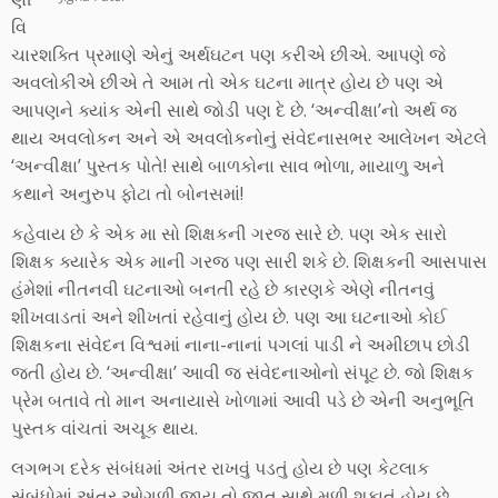
વિ
ચારશક્તિ પ્રમાણે એનું અર્થઘટન પણ કરીએ છીએ. આપણે જે
અવલોકીએ છીએ તે આમ તો એક ઘટના માત્ર હોય છે પણ એ
આપણને ક્યાંક એની સાથે જોડી પણ દે છે. ‘અન્વીક્ષા’નો અર્થ જ
થાય અવલોકન અને એ અવલોકનોનું સંવેદનાસભર આલેખન એટલે
‘અન્વીક્ષા’ પુસ્તક પોતે! સાથે બાળકોના સાવ ભોળા, માયાળુ અને
કથાને અનુરુપ ફોટા તો બોનસમાં!
કહેવાય છે કે એક મા સો શિક્ષકની ગરજ સારે છે. પણ એક સારો
શિક્ષક ક્યારેક એક માની ગરજ પણ સારી શકે છે. શિક્ષકની આસપાસ
હંમેશાં નીતનવી ઘટનાઓ બનતી રહે છે કારણકે એણે નીતનવું
શીખવાડતાં અને શીખતાં રહેવાનું હોય છે. પણ આ ઘટનાઓ કોઈ
શિક્ષકના સંવેદન વિશ્વમાં નાના-નાનાં પગલાં પાડી ને અમીછાપ છોડી
જતી હોય છે. ‘અન્વીક્ષા’ આવી જ સંવેદનાઓનો સંપૂટ છે. જો શિક્ષક
પ્રેમ બતાવે તો માન અનાયાસે ખોળામાં આવી પડે છે એની અનુભૂતિ
પુસ્તક વાંચતાં અચૂક થાય.
લગભગ દરેક સંબંધમાં અંતર રાખવું પડતું હોય છે પણ કેટલાક
સંબંધોમાં અંતર ઓગળી જાય તો જાત સાથે મળી શકાતું હોય છે.