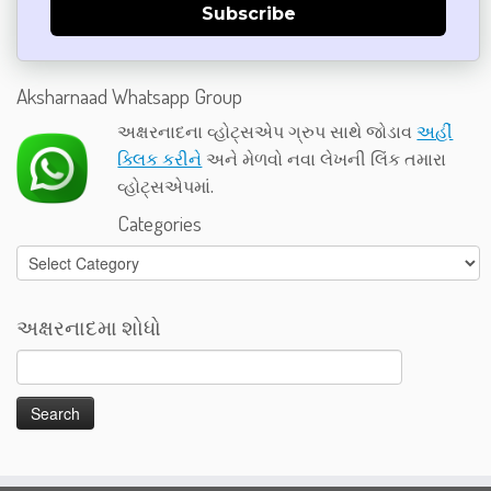
Subscribe
Aksharnaad Whatsapp Group
અક્ષરનાદના વ્હોટ્સએપ ગ્રુપ સાથે જોડાવ
અહીં
ક્લિક કરીને
અને મેળવો નવા લેખની લિંક તમારા
વ્હોટ્સએપમાં.
Categories
Categories
અક્ષરનાદમા શોધો