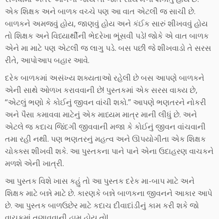
એક શિક્ષક અને બાળક વચ્ચે પણ આ વાત એટલી જ સાચી છે.
બાળકને અમજવું હોય, જાણવું હોય અને કંઈક સારું શીખવવું હોય
તો શિક્ષક અને વિધ્યાર્થીની ભેદરેખા ભૂંસવી પડે! જોકે એ વાત બાળક
એને મા માટે પણ એટલી જ લાગુ પડે. બસ પછી જે શીખવાડો તે સરસ
રીતે, આપોઆપ બહાર આવે.
દરેક બાળકમાં અસંખ્ય શક્યતાઓ રહેલી છે બસ આપણે બાળકને
એની સાથે ઓળખ કરાવવાની છે! પુસ્તકમાં એક સરસ વાક્ય છે,
“એટલું ભણો કે કોઈનું જીવન વાંચી શકો.” આપણે ભણતરને નોકરી
અને પૈસા કમાવવા માટેનું એક માધ્યમ માત્ર માની લીધું છે. અને
એટલે જ કદાચ જિંદગી જીવવાની મજા કે કોઈનું જીવન વાંચવાની
તમા રહી નથી. પણ ભણતરનું મહત્વ અને ઊપયોગીતા એક શિક્ષક
ચોક્ક્સ શીખવી શકે. આ પુસ્તકના પાને પાને એના ઉદાહરણ વાચકને
મળશે એની ખાત્રી.
આ પુસ્તક વિશે ખાસ કહું તો આ પુસ્તક દરેક મા-બાપ માટે અને
શિક્ષક માટે બન્ને માટે છે. કારણકે બન્ને બાળકના જીવનને આકાર આપે
છે. આ પુસ્તક બાળઉછેર માટે કદાચ દીવાદાંડીનું કામ કરી શકે જો
વાચકમાં તણાવવાની હામ હોય તો!