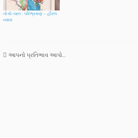
એક નવું વિશ્વ બાળક…
તોત્તો-ચાન : પરિભ્રમણ – હીરલ
વ્યાસ
આપનો પ્રતિભાવ આપો....