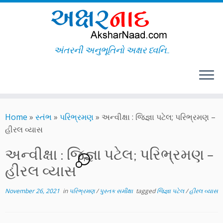
અંતરની અનુભૂતિનો અક્ષર ધ્વનિ..
Skip
to
Home
»
સ્તંભ
»
પરિભ્રમણ
»
અન્વીક્ષા : જિજ્ઞા પટેલ; પરિભ્રમણ –
content
હીરલ વ્યાસ
અન્વીક્ષા : જિજ્ઞા પટેલ; પરિભ્રમણ –
1
હીરલ વ્યાસ
November 26, 2021
in
પરિભ્રમણ
/
પુસ્તક સમીક્ષા
tagged
જિજ્ઞા પટેલ
/
હીરલ વ્યાસ