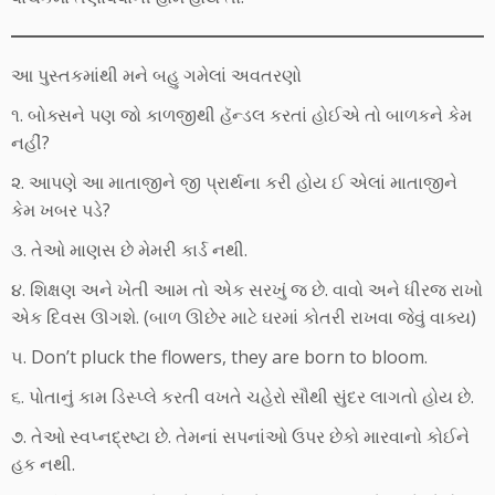
આ પુસ્તકમાંથી મને બહુ ગમેલાં અવતરણો
૧. બોક્સને પણ જો કાળજીથી હૅન્ડલ કરતાં હોઈએ તો બાળકને કેમ
નહીં?
૨. આપણે આ માતાજીને જી પ્રાર્થના કરી હોય ઈ એલાં માતાજીને
કેમ ખબર પડે?
૩. તેઓ માણસ છે મેમરી કાર્ડ નથી.
૪. શિક્ષણ અને ખેતી આમ તો એક સરખું જ છે. વાવો અને ધીરજ રાખો
એક દિવસ ઊગશે. (બાળ ઊછેર માટે ઘરમાં કોતરી રાખવા જેવું વાક્ય)
૫. Don’t pluck the flowers, they are born to bloom.
૬. પોતાનું કામ ડિસ્પ્લે કરતી વખતે ચહેરો સૌથી સુંદર લાગતો હોય છે.
૭. તેઓ સ્વપ્નદ્રષ્ટા છે. તેમનાં સપનાંઓ ઉપર છેકો મારવાનો કોઈને
હક નથી.