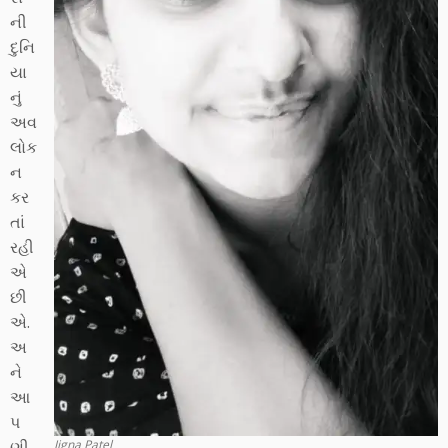
ની
દુનિ
યા
નું
અવ
લોક
ન
કર
તાં
રહી
એ
છી
એ.
અ
ને
આ
પ
ણી
Jigna Patel