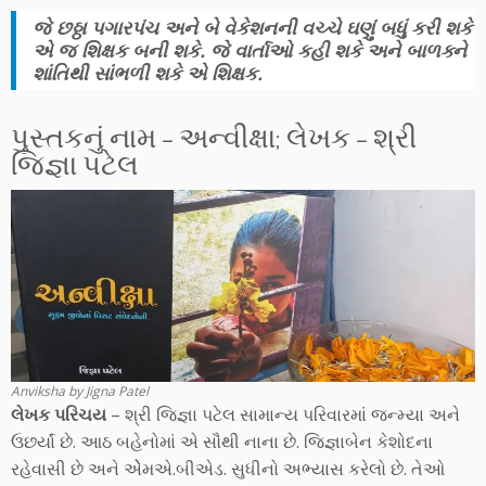
જે છઠ્ઠા પગારપંચ અને બે વેકેશનની વચ્ચે ઘણું બધું કરી શકે
એ જ શિક્ષક બની શકે. જે વાર્તાઓ કહી શકે અને બાળક્ને
શાંતિથી સાંભળી શકે એ શિક્ષક.
પુસ્તકનું નામ – અન્વીક્ષા; લેખક – શ્રી
જિજ્ઞા પટેલ
Anviksha by Jigna Patel
લેખક પરિચય
– શ્રી જિજ્ઞા પટેલ સામાન્ય પરિવારમાં જન્મ્યા અને
ઉછર્યાં છે. આઠ બહેનોમાં એ સૌથી નાના છે. જિજ્ઞાબેન કેશોદના
રહેવાસી છે અને એેમએ.બીએડ. સુધીનો અભ્યાસ કરેલો છે. તેઓ