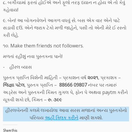
૮. બગીચામાં ફરતાં હોઈએ અને ફૂલો તરફ ધ્યાન ન હોય એ તો કેવું
કહેવાય!
૯. બેન! આ બોગનવેલને આગળ વધવું સે. બસ એક વાર એને પાટે
સડાવી દઉં. એને જરાક ટેકો મળી જાહેને, પસી તો એની મેરે ઈ રસ્તો
કરી લેહે.
૧૦. Make them friends not followers.
મળતાં રહીશું નવા પુસ્તકના પાને!
- હીરલ વ્યાસ
પુસ્તક પ્રાપ્તિ વિશેની માહિતી – પ્રકાશન વર્ષ
૨૦૨૧
, પ્રકાશક –
જિજ્ઞા પટેલ
, પુસ્તક પ્રાપ્તિ –
88666 09807
નંબર પર તમારું
અડ્રેસ અને પુસ્તકની કિંમત ગુગલ પે, ફોન પે અથવા paytm કરીને
ચૂકવી શકો છો, કિંમત –
રુ. ૩૯૯
હીરલબેનની કલમે લખાયેલા આવા સરસ મજાનાં અન્ય પુસ્તકોનો
પરિચય
અહીં ક્લિક કરીને
માણી શક્શો.
Share this: