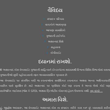
વૈવિધ્ય
સંપાદક પરિચય
વાચકોને આમંત્રણ
આપણા સામયિકો
ગુજરાતી ટાઈપપેડ
અક્ષરનાદ વિશે
સહાયતા
કોપીરાઈટ
ધ્યાનમાં રાખશો..
© અક્ષરનાદ.કોમ વેબસાઈટ ગુજરાતી સાહિત્યને ઈન્ટરનેટના માધ્યમથી વિશ્વના વિવિધ વિભાગોમાં વસતા
ગુજરાતીઓ સુધી પહોંચાડવાનો તદ્દન અવ્યાવસાયિક પ્રયાસ છે.
આ વેબસાઈટ પર સંકલિત બધી જ રચનાઓના સર્વાધિકાર રચનાકાર અથવા અન્ય અધિકારધારી
વ્યક્તિ પાસે સુરક્ષિત છે. માટે અક્ષરનાદ પર પ્રસિધ્ધ કોઈ પણ રચના કે અન્ય લેખો કોઈ પણ
સાર્વજનિક લાઈસંસ (જેમ કે GFDL અથવા ક્રિએટીવ કોમન્સ) હેઠળ ઉપલબ્ધ નથી.
વધુ વાંચો ...
અમારા વિશે..
હું, જીજ્ઞેશ અધ્યારૂ, આ વેબસાઈટ અક્ષરનાદ.કોમ ના સંપાદક તરીકે કામ કરૂં છું. વ્યવસાયે મરીન