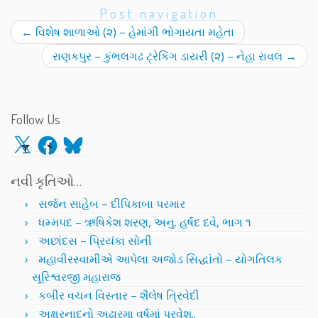
Post navigation
←
વિશેષ શાળાઓ (૨) – હેમાંગી ભોગાયતા મહેતા
રાણકપુર – કુંભલગઢ ટ્રેકિંગ ડાયરી (૨) – નેહા રાવલ
→
Follow Us
X
Facebook
Bluesky
નવી કૃતિઓ…
સર્જન સાહેબ – દીપિકાબા પરમાર
ધમ્મપદ – ઋષિકેશ શરણ, અનુ. હર્ષદ દવે, ભાગ ૧
અછાંદસ – પ્રિયંકા સોની
મહાવીરસ્વામીએ આપેલા અજોડ સિદ્ધાંતો – યોગતિલક
સૂરિશ્વરજી મહારાજ
કબીર વચન વિસ્તાર – શૈલેષ ત્રિવેદી
અક્ષરનાદનો અઢારમા વર્ષમાં પ્રવેશ..