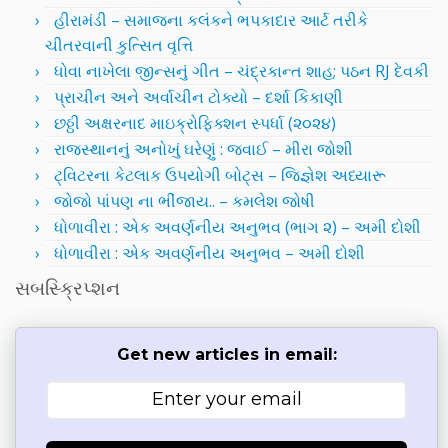
હીરામંડી – સમાજના કલંકને ભપકાદાર આર્ટ તરીકે
ચીતરવાની કુત્સિત વૃત્તિ
ધોવા નાખેલા જીન્સનું ગીત – ચંદ્રકાન્ત શાહ; પઠન RJ દેવકી
પ્રાચીન અને અર્વાચીન ટોક્યો – દર્શા કિકાણી
છઠ્ઠી અક્ષરનાદ માઇક્રોફિક્શન સ્પર્ધા (૨૦૨૪)
રાજસ્થાનનું અનોખું ઘરેણું : જવાઈ – મીરા જોશી
ટ્વિટરના કેટલાક ઉપયોગી બોટ્સ – જિજ્ઞેશ અધ્યારૂ
જોજો પાંપણ ના ભીંજાય.. – કમલેશ જોષી
ધોળાવીરા : એક અવર્ણનીય અનુભવ (ભાગ ૨) – અમી દોશી
ધોળાવીરા : એક અવર્ણનીય અનુભવ – અમી દોશી
સબસ્ક્રિપ્શન
Get new articles in email: