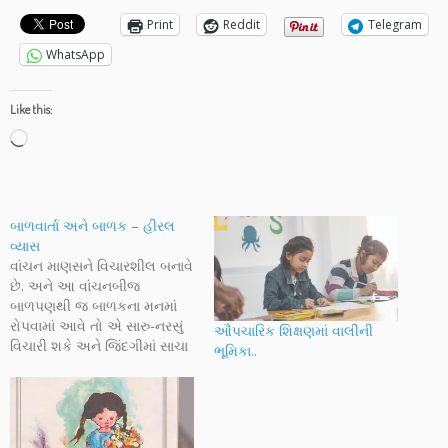
Print
Reddit
Telegram
WhatsApp
Like this:
Loading…
બાળવાર્તા અને બાળક – હીરલ
વ્યાસ
વાંચન માણસને વિચારશીલ બનાવે
છે. અને આ વાંચનબીજ
બાળપણથી જ બાળકના મનમાં
રોપવામાં આવે તો એ સારુ-નરસું
ઔપચારિક શિક્ષણમાં વાલીની
વિચારી શકે અને જિંદગીમાં સાચા
ભૂમિકા..
સમયે સાચા નિર્ણયો લઈ શકે.
પણ જ્યારે બાળક નાનું હોય કે
વાંચતા શીખ્યું ન હોય ત્યારે માતા-
પિતા કે ઘરના બીજા સભ્યોના
મોઢેથી કહેવાતી બાળવાર્તાઓ