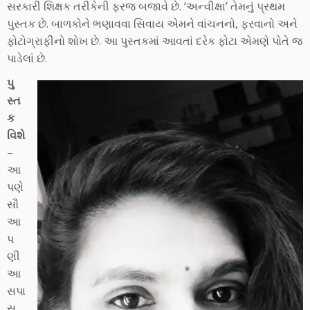
સરકારી શિક્ષક તરીકેની ફરજ બજાવે છે. ‘અન્વીક્ષા’ તેમનું પ્રથમ
પુસ્તક છે. બાળકોને ભણાવવા સિવાય એમને વાંચનનો, ફરવાનો અને
ફોટોગ્રાફીનો શોખ છે. આ પુસ્તકમાં આવતાં દરેક ફોટા એમણે પોતે જ
પાડેલાં છે.
પુ
સ્ત
ક
વિશે
–
આ
પણે
સૌ
આ
પ
ણી
આ
સપા
સ