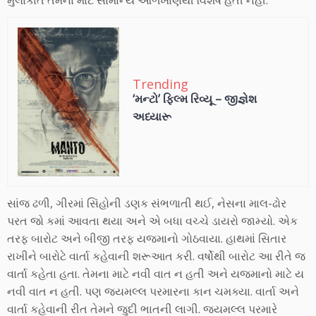
મુલાકાત તેમના માટે સામાન્ય ઓળખાણથી વિશેષ હતી નહીં.
Trending
‘મન્ટો’ ફિલ્મ રિવ્યૂ – જીજ્ઞેશ
અધ્યારૂ
સાંજ ઢળી, ગીરમાં સિંહોની ડણક સંભળાતી થઈ, નેસના માલ-ઢોર
પરત જો કમાં આવતા થયા અને એ બધા વચ્ચે ડાયરો જામ્યો. એક
તરફ બારોટ અને બીજી તરફ યજમાનો ગોઠવાયા. હાથમાં સિતાર
રાખીને બારોટે વાર્તા કહેવાની શરૂઆત કરી. વર્ષોથી બારોટ આ રીતે જ
વાર્તા કહેતા હતા. તેમના માટે નવી વાત ન હતી અને યજમાનો માટે ય
નવી વાત ન હતી. પણ જયમલ્લ પરમારના કાન ચમક્યા. વાર્તા અને
વાર્તા કહેવાની રીત તેમને જુદી ભાતની લાગી. જયમલ્લ પરમારે