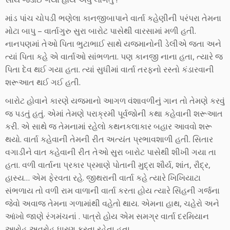
માંડ પાંચ ચોપડી ભણેલા કાનજીબાપાને વાર્તા કહેણીની પરંપરા તેમના
મોટા બાપુ – વાર્તાગુરુ સુરા બારોટ પાસેથી વારસામાં મળી હતી.
નાનપણમાં તેઓ પિતા ભુટાભાઈ સાથે યજમાનોની ડેલીએ જતા અને
ત્યાં પિતા કહે એ વાર્તાઓ સાંભળતા. પણ કાનજી નાના હતા, ત્યારે જ
પિતા દેવ થઈ ગયા હતા. ત્યાં સુધીમાં વાર્તા તરફનો રસ્તો કંડારવાની
શરૂઆત થઈ ગઈ હતી.
બારોટ હોવાને કારણે યજમાનો આગળ વંશાવળીનું ગાન તો તેમણે કરવું
જ પડતું હતું. એમાં તેમણે પરાક્રમી પૂર્વજોની કથા કહેવાની શરૂઆત
કરી. એ સાથે જ તેમનામાં રહેલો કથનકલાકાર બહાર આવવો શરૂ
થયો. વાર્તા કહેવાની તેમની રીત અત્યંત પ્રભાવશાળી હતી. સિતાર
વગાડીને વાત કહેવાની રીત તેઓ સુરા બારોટ પાસેથી શીખી ગયા તા
હતા. વળી વાર્તાના પ્રકાર પ્રમાણે પોતાની મુદ્રા શૌર્ય, શાંત, રૌદ્ર,
હાસ્ય… એમ ફેરવતા રહે. જીથરાની વાર્તા કહે ત્યારે ખિખિયાટા
સંભળાય તો વળી રામ વાળાની વાર્તા કરતા હોય ત્યારે સિંહની ગર્જના
જેવો અવાજ તેમના ગળામાંથી વહેતો થાય. એમના હાથ, ચહેરો અને
આંખો જાણે રંગમંચનાં . પાત્રો હોય એમ સમગ્ર વાર્તા દરમિયાન
આરોહ અવરોહ ધારણ કરતા રહેતા હતા.