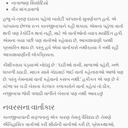
નાગાજણ સિસોદિયો
વીર માંગડાવાળો
હજુ બે-ત્રણ દાયકા પહેલાં બારોટી પરંપરાનો સુવર્ણકાળ હતો. એ
પરંપરાના છેલ્લા રત્ન કાનજીબાપાને કહી શકાય. એમના પહેલા વાર્તા
થતી પણ રેકોર્ડિંગ થતાં નહીં, માટે એ વાર્તાઓનો વ્યાપ મર્યાદિત હતી.
એમના ગયા પછી પણ વાર્તાઓ કહેવાય છે, આકાશવાણી પરથી
પ્રસારિત થાય છે. પરંતુ હવે એવા વાર્તાકારો નથીરહ્યા કે નથી રહી
આકાશવાણીની લોકપ્રિયતા.
કૌશીકરાય પંડ્યાએ નોધ્યું છે : ‘દાઢીઓ રાખી, માળાઓ પહેરી, ખભે
ધાબળી ઠઠાડી.. માઇક સામે ગોઠવાઈ જઈ વાર્તા કહેનારાઓ આજે પણ
છે. પરંતુ તેમનામાં વાર્તા કહેવાનો કસબ નથી.’ હકીકત એ પણ છે કે
સ્ટેજ પર ચડી બેસતા કેટલાક કલાકારોને વાર્તા કહેતાં તો ઠીક,
નજીબાપા જેવી પલાઠી વાળીને બેસતાં પણ નથી આવડતું!
નવરસના વાર્તાકાર
કાનજીબાપાની સફળતાનું એક કારણ તેમનું વૈવિધ્ય છે. તેમણે
ઐતિહાસિક વાર્તાઓ કરી શૌર્યની વાર્તાઓ કરી છે, પ્રેમકથાઓ,