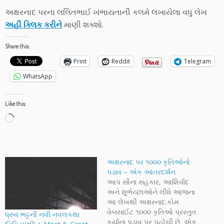
અક્ષરનાદ પરના લલિતભાઈ ખંભાયતાની કલમે લખાયેલા વધુ લેખ
અહીં ક્લિક કરીને
માણી શક્શો.
Share this:
Print
Reddit
Telegram
WhatsApp
Like this:
Loading…
અક્ષરનાદ પર ૧૦૦૦ કૃતિઓનો
પડાવ – એક આંતરદર્શન
આપ સૌના સહકાર, આશિર્વાદ
અને શુભેચ્છાઓને લીધે આજના
આ લેખથી અક્ષરનાદ.કોમ
વેબસાઈટ ૧૦૦૦ કૃતિઓ પ્રસ્તુત
ધ્રુવ ભટ્ટની નવી નવલકથા
કર્યાના પડાવ પર પહોંચી છે. એક