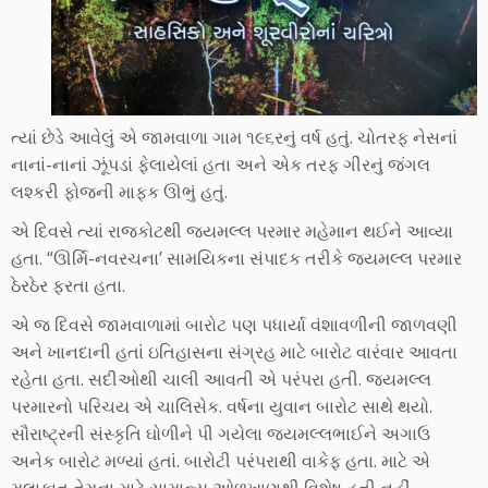
ત્યાં છેડે આવેલું એ જામવાળા ગામ ૧૯૬રનું વર્ષ હતું. ચોતરફ નેસનાં
નાનાં-નાનાં ઝૂંપડાં ફેલાયેલાં હતા અને એક તરફ ગીરનું જંગલ
લશ્કરી ફોજની માફક ઊભું હતું.
એ દિવસે ત્યાં રાજકોટથી જયમલ્લ પરમાર મહેમાન થઈને આવ્યા
હતા. “ઊર્મિ-નવરચના’ સામયિકના સંપાદક તરીકે જયમલ્લ પરમાર
ઠેરઠેર ફરતા હતા.
એ જ દિવસે જામવાળામાં બારોટ પણ પધાર્યા વંશાવળીની જાળવણી
અને ખાનદાની હતાં ઇતિહાસના સંગ્રહ માટે બારોટ વારંવાર આવતા
રહેતા હતા. સદીઓથી ચાલી આવતી એ પરંપરા હતી. જયમલ્લ
પરમારનો પરિચય એ ચાલિસેક. વર્ષના યુવાન બારોટ સાથે થયો.
સૌરાષ્ટ્રની સંસ્કૃતિ ઘોળીને પી ગયેલા જયમલ્લભાઈને અગાઉ
અનેક બારોટ મળ્યાં હતાં. બારોટી પરંપરાથી વાકેફ હતા. માટે એ