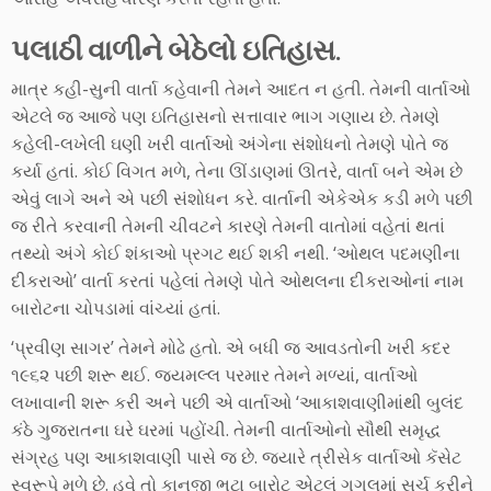
પલાઠી વાળીને બેઠેલો ઇતિહાસ.
માત્ર કહી-સુની વાર્તા કહેવાની તેમને આદત ન હતી. તેમની વાર્તાઓ
એટલે જ આજે પણ ઇતિહાસનો સત્તાવાર ભાગ ગણાય છે. તેમણે
કહેલી-લખેલી ઘણી ખરી વાર્તાઓ અંગેના સંશોધનો તેમણે પોતે જ
કર્યા હતાં. કોઈ વિગત મળે, તેના ઊંડાણમાં ઊતરે, વાર્તા બને એમ છે
એવું લાગે અને એ પછી સંશોધન કરે. વાર્તાની એકેએક કડી મળે પછી
જ રીતે કરવાની તેમની ચીવટને કારણે તેમની વાતોમાં વહેતાં થતાં
તથ્યો અંગે કોઈ શંકાઓ પ્રગટ થઈ શકી નથી. ‘ઓથલ પદમણીના
દીકરાઓ’ વાર્તા કરતાં પહેલાં તેમણે પોતે ઓથલના દીકરાઓનાં નામ
બારોટના ચોપડામાં વાંચ્યાં હતાં.
‘પ્રવીણ સાગર’ તેમને મોઢે હતો. એ બધી જ આવડતોની ખરી કદર
૧૯૬૨ પછી શરૂ થઈ. જયમલ્લ પરમાર તેમને મળ્યાં, વાર્તાઓ
લખાવાની શરૂ કરી અને પછી એ વાર્તાઓ ‘આકાશવાણીમાંથી બુલંદ
કંઠે ગુજરાતના ઘરે ઘરમાં પહોંચી. તેમની વાર્તાઓનો સૌથી સમૃદ્ધ
સંગ્રહ પણ આકાશવાણી પાસે જ છે. જ્યારે ત્રીસેક વાર્તાઓ કૅસેટ
સ્વરૂપે મળે છે. હવે તો કાનજી ભુટા બારોટ એટલું ગૂગલમાં સર્ચ કરીને