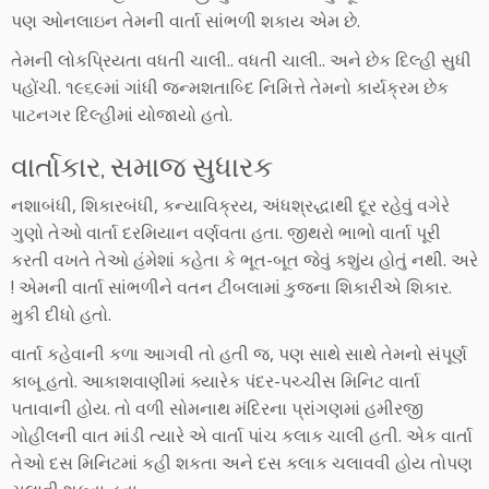
પણ ઓનલાઇન તેમની વાર્તા સાંભળી શકાય એમ છે.
તેમની લોકપ્રિયતા વધતી ચાલી.. વધતી ચાલી.. અને છેક દિલ્હી સુધી
પહોંચી. ૧૯૬૯માં ગાંધી જન્મશતાબ્દિ નિમિત્તે તેમનો કાર્યક્રમ છેક
પાટનગર દિલ્હીમાં યોજાયો હતો.
વાર્તાકાર, સમાજ સુધારક
નશાબંધી, શિકારબંધી, કન્યાવિક્રય, અંધશ્રદ્ધાથી દૂર રહેવું વગેરે
ગુણો તેઓ વાર્તા દરમિયાન વર્ણવતા હતા. જીથરો ભાભો વાર્તા પૂરી
કરતી વખતે તેઓ હંમેશાં કહેતા કે ભૂત-બૂત જેવું કશુંય હોતું નથી. અરે
! એમની વાર્તા સાંભળીને વતન ટીંબલામાં કુજના શિકારીએ શિકાર.
મુકી દીધો હતો.
વાર્તા કહેવાની કળા આગવી તો હતી જ, પણ સાથે સાથે તેમનો સંપૂર્ણ
કાબૂ હતો. આકાશવાણીમાં ક્યારેક પંદર-પચ્ચીસ મિનિટ વાર્તા
પતાવાની હોય. તો વળી સોમનાથ મંદિરના પ્રાંગણમાં હમીરજી
ગોહીલની વાત માંડી ત્યારે એ વાર્તા પાંચ કલાક ચાલી હતી. એક વાર્તા
તેઓ દસ મિનિટમાં કહી શકતા અને દસ કલાક ચલાવવી હોય તોપણ