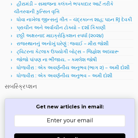
હીરામંડી – સમાજના કલંકને ભપકાદાર આર્ટ તરીકે
ચીતરવાની કુત્સિત વૃત્તિ
ધોવા નાખેલા જીન્સનું ગીત – ચંદ્રકાન્ત શાહ; પઠન RJ દેવકી
પ્રાચીન અને અર્વાચીન ટોક્યો – દર્શા કિકાણી
છઠ્ઠી અક્ષરનાદ માઇક્રોફિક્શન સ્પર્ધા (૨૦૨૪)
રાજસ્થાનનું અનોખું ઘરેણું : જવાઈ – મીરા જોશી
ટ્વિટરના કેટલાક ઉપયોગી બોટ્સ – જિજ્ઞેશ અધ્યારૂ
જોજો પાંપણ ના ભીંજાય.. – કમલેશ જોષી
ધોળાવીરા : એક અવર્ણનીય અનુભવ (ભાગ ૨) – અમી દોશી
ધોળાવીરા : એક અવર્ણનીય અનુભવ – અમી દોશી
સબસ્ક્રિપ્શન
Get new articles in email: