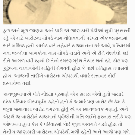
કુળ અને મૂળ જાણવા અને પછી એ જાણકારી પેઢીઓ સુધી પ્રસરતી
રહે એ માટે બારોટના ચોપડે નામ નોધાવવાની પરંપરા એક જમાનામાં
ભારે બલિષ્ઠ હતી. બારોટ વારે-તહેવારે યજમાનના ઘરે આવે, પરિવારમાં
નવાં જન્મેલા બાળકોના નામ ચોપડે ચડાવે અને એ રીતે વંશવેલો
ક
ઈ
રીતે આગળ વધી રહ્યો છે તેનો સ્મરણગ્રંથ તૈયાર થતો રહે. કોઇ પણ
કુટુંબના વડવાઓની માહિતી મેળવવી હોય કે પછી ઇતિહાસ તપાસવો
હોય, આજની તારીખે બારોટના ચોપડાથી વધારે સત્તાવાર કોઈ
દસ્તાવેજ નથી.
કાનજીબાપાએ પોતે નોંધ્યા પ્રમાણે એક સમય એવો હતો જ્યારે
દરેક પરિવાર ગૌરવપૂર્વક કહેતો હતો કે અમારે પણ બારોટ છે! કેમ કે
જૂના જમાનામાં બારોટ વગરના હોવું એ અપમાનજનક ગણાતું. અને
એટલે જ બારોટોને યજમાનો પૂર્વજોની ગતિ લઈને ફરનારા તરીકે પણ
ઓળખતા હતા કેમ કે પરિવારમાં કોઈ જીવ અવગતે ગયો હોય તો
તેનીય જાણકારી બારોટના ચોપડેથી મળી રહેતી અને આજે પણ મળે