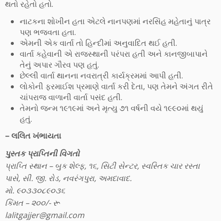
થતો રહેતો હતો.
નાટકના શોખીન હતા એટલે નાનપણમાં નરસિંહ મહેતાનું પાત્ર
પણ ભજવતા હતા.
એમની એક વાર્તા તો હિન્દીમાં અનુવાદિત થઈ હતી.
વાર્તા કહેવાની એ રાજસ્થાની પરંપરા હતી અને કાનજીબાપાને
તેનું અપાર ગૌરવ પણ હતું.
છેલ્લી વાર્તા થાનના નવરાત્રી કાર્યક્રમમાં આપી હતી.
લોકોની ફરમાઈશ પ્રમાણે વાર્તા કરી દેતા, પણ તેમને અંગત રીતે
ચાંપરાજ વાળાની વાર્તા પસંદ હતી.
તેમનો જન્મ ૧૯૧૯માં અને મૃત્યુ ૭૧ વર્ષની વયે ૧૯૯૦માં થયું
હતું.
– લલિત ખંભાયતા
પુસ્તક પ્રાપ્તિની વિગતો
પ્રાપ્તિ સ્થાન – બુક શેલ્ફ, ૧૬, સિટી સેન્ટર, સ્વસ્તિક ચાર રસ્તા
પાસે, સી. જી. રોડ, નવરંગપુરા, અમદાવાદ.
મો. ૯૦૩૩૦૮૯૦૩૬
કિંમત – ૨૦૦/- રૂ
lalitgajjer@gmail.com