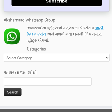
Subscribe
Aksharnaad Whatsapp Group
અક્ષરનાદના વ્હોટ્સએપ ગ્રુપ સાથે જોડાવ
અહીં
ક્લિક કરીને
અને મેળવો નવા લેખની લિંક તમારા
વ્હોટ્સએપમાં.
Categories
Categories
અક્ષરનાદમા શોધો