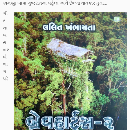
કાનજી બાપા ગુજરાતના પહેલા અને છેલ્લા વાતકાર હતા…
ગી
ર
ના
બ
રા
બર
બે
ભા
ગ
પડે