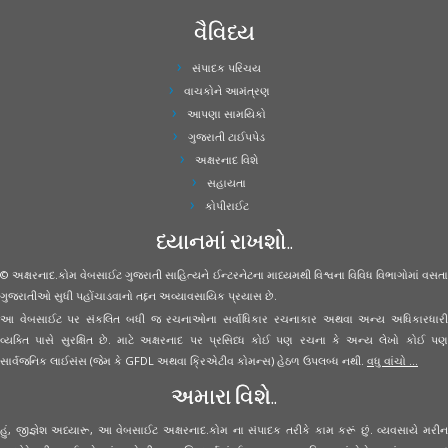
વૈવિધ્ય
સંપાદક પરિચય
વાચકોને આમંત્રણ
આપણા સામયિકો
ગુજરાતી ટાઈપપેડ
અક્ષરનાદ વિશે
સહાયતા
કોપીરાઈટ
ધ્યાનમાં રાખશો..
© અક્ષરનાદ.કોમ વેબસાઈટ ગુજરાતી સાહિત્યને ઈન્ટરનેટના માધ્યમથી વિશ્વના વિવિધ વિભાગોમાં વસતા
ગુજરાતીઓ સુધી પહોંચાડવાનો તદ્દન અવ્યાવસાયિક પ્રયાસ છે.
આ વેબસાઈટ પર સંકલિત બધી જ રચનાઓના સર્વાધિકાર રચનાકાર અથવા અન્ય અધિકારધારી
વ્યક્તિ પાસે સુરક્ષિત છે. માટે અક્ષરનાદ પર પ્રસિધ્ધ કોઈ પણ રચના કે અન્ય લેખો કોઈ પણ
સાર્વજનિક લાઈસંસ (જેમ કે GFDL અથવા ક્રિએટીવ કોમન્સ) હેઠળ ઉપલબ્ધ નથી.
વધુ વાંચો ...
અમારા વિશે..
હું, જીજ્ઞેશ અધ્યારૂ, આ વેબસાઈટ અક્ષરનાદ.કોમ ના સંપાદક તરીકે કામ કરૂં છું. વ્યવસાયે મરીન