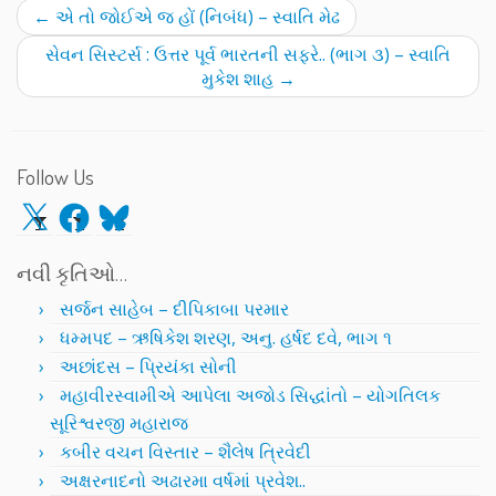
←
એ તો જોઈએ જ હોં (નિબંધ) – સ્વાતિ મેઢ
સેવન સિસ્ટર્સ : ઉત્તર પૂર્વ ભારતની સફરે.. (ભાગ ૩) – સ્વાતિ
મુકેશ શાહ
→
Follow Us
X
Facebook
Bluesky
નવી કૃતિઓ…
સર્જન સાહેબ – દીપિકાબા પરમાર
ધમ્મપદ – ઋષિકેશ શરણ, અનુ. હર્ષદ દવે, ભાગ ૧
અછાંદસ – પ્રિયંકા સોની
મહાવીરસ્વામીએ આપેલા અજોડ સિદ્ધાંતો – યોગતિલક
સૂરિશ્વરજી મહારાજ
કબીર વચન વિસ્તાર – શૈલેષ ત્રિવેદી
અક્ષરનાદનો અઢારમા વર્ષમાં પ્રવેશ..