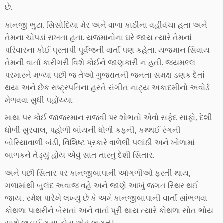
છે.
કાનજી ભુટા. સિસોદિયા મેર અને વાળા કાઠીના વહીવંચા હતા અને
તેમના ચોપડાં રાખતા હતા. યજમાનોના ઘરે જાય ત્યારે તેમનાંં
પરિવારના કોઈ પ્રતાપી પૂર્વજની વાર્તા પણ કહેતા. યજમાન સિવાય
તેમની વાર્તા કારીગરી વિશે કોઈને જાણકારી ન હતી. જયમલ્લ
પરમારને મળ્યા પછી જ તેઓ ગુજરાતની જનતા સમક્ષ ડણક દેતાં
થયા અને છેક રાષ્ટ્રપતિના હસ્તે સંગીત નાટ્ય અકાદમીનો અવોર્ડ
મેળવવા સુધી પહોંચ્યા.
માથા પર કોઈ જાજરમાન રાજવી પર શોભતો એવો સફેદ સાફો, દેશી
ધોળી સુરવાલ, પહોળી બાંયની ધોળી કફની, કથ્થઈ રંગની
બોરિયાવાળી બંડી, વિશિષ્ટ પ્રકારે વાળેલી પલાંઠી અને ખોળામાં
બાળકને તેડ્યું હોય એવું સાત તારનું દેશી સિતાર.
અને પછી સિતાર પર કાનજીબાપાની આંગળીઓ ફરતી થાય,
ગળામાંથી બુલંદ અવાજ વહે અને જાણે આખું જગત સ્થિર થઈ
જાય.. રમેશ પારેખે લખ્યું છે કે અમે કાનજીબાપાની વાર્તા સાંભળવા
કોથળા પાથરીને બેસતાં અને વાર્તા પૂરી થાય ત્યારે કોથળા સોત ભોય
સાથે જડાઈ ગયા હોય એવું લાગતું !