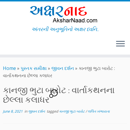
અંતરની અનુભૂતિનો અક્ષર ધ્વનિ..
Skip
to
Home
»
પુસ્તક સમીક્ષા
»
જીવન દર્શન
»
કાનજી ભુટા બારોટ :
content
વાર્તાકથનના છેલ્લા કલાધર
કાનજી ભુટા બારોટ : વાર્તાકથનના
3
છેલ્લા કલાધર
June 8, 2021
in
જીવન દર્શન
tagged
કાનજી ભુટા બારોટ
/
લલિત ખંભાયતા