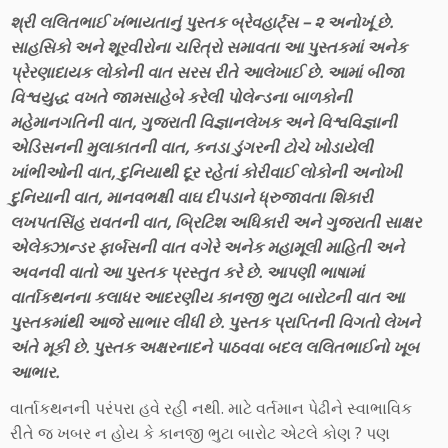
શ્રી લલિતભાઈ ખંભાયતાનું પુસ્તક બ્રેવહાર્ટ્સ – ૨ અનોખૂં છે.
સાહસિકો અને શૂરવીરોના ચરિત્રો સમાવતા આ પુસ્તકમાં અનેક
પ્રેરણાદાયક લોકોની વાત સરસ રીતે આલેખાઈ છે. આમાં બીજા
વિશ્વયુદ્ધ વખતે જામસાહેબે કરેલી પોલેન્ડના બાળકોની
મહેમાનગતિની વાત, ગુજરાતી વિજ્ઞાનલેખક અને વિશ્વવિજ્ઞાની
એડિસનની મુલાકાતની વાત, કનડા ડુંગરની ટોચે ખોડાયેલી
ખાંભીઓની વાત, દુનિયાથી દૂર રહેતાં કોરીવાઈ લોકોની અનોખી
દુનિયાની વાત, માનવભક્ષી વાઘ દીપડાને ધ્રુજાવતા શિકારી
લખપતસિંહ રાવતની વાત, બ્રિટિશ અધિકારી અને ગુજરાતી સાક્ષર
એલેક્ઝાન્ડર ફાર્બસની વાત વગેરે અનેક મહામૂલી માહિતી અને
અવનવી વાતો આ પુસ્તક પ્રસ્તુત કરે છે. આપણી ભાષામાં
વાર્તાકથનના કલાધર આદરણીય કાનજી ભુટા બારોટની વાત આ
પુસ્તકમાંથી આજે સાભાર લીધી છે. પુસ્તક પ્રાપ્તિની વિગતો લેખને
અંતે મૂકી છે. પુસ્તક અક્ષરનાદને પાઠવવા બદલ લલિતભાઈનો ખૂબ
આભાર.
વાર્તાકથનની પરંપરા હવે રહી નથી. માટે વર્તમાન પેઢીને સ્વાભાવિક
રીતે જ ખબર ન હોય કે કાનજી ભુટા બારોટ એટલે કોણ ? પણ