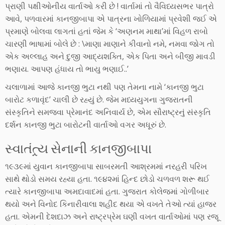
પ્રાણી પક્ષીઓનીય વાર્તાઓ કરી છે ! વાર્તામાં તો વૈવિધ્યસભર પાત્રો
આવે, પળવારમાં કાનજીબાપા એ પાત્રના ખોળિયામાં પ્રવેશી જઈ એ
પ્રમાણે બોલવા લાગતાં હતાં જેમ કે ‘અણનમ માથા’માં વિહળ રાબો
ચારણી ભાષામાં બોલે છે : \માણા માણાને કીવાનો નમે, નમવા જોગ તો
એક અલ્લાહ અને દુજી આદ્યશક્તિ, એક પિતા અને બીજી માવડી
ભણાય. આપણ હંધાય તો ભાયુ ભણાઈ..’
ચલાળામાં આજે કાનજી ભુટા નથી પણ તેમના નામે ‘કાનજી ભુટા
બારોટ કળાવૃંદ’ ચાલી છે રહ્યું છે. જેમ મધ્યયુગના ગુજરાતની
સંસ્કૃતિને સમજવા પ્રેમાનંદ અનિવાર્ય છે, એમ સૌરાષ્ટ્રનું સંસ્કૃતિ
દર્શન કાનજી ભુટા બારોટની વાર્તાઓ વગર અધૂરું છે.
સ્વાતંત્ર્ય સેનાની કાનજીબાપા
૧૯૩૯માં યુવાન કાનજીબાપા સાબરમતી આશ્રમમાં નરહરી પરિખ
સાથે થોડો સમય રહ્યા હતા. ૧૯૪૨માં હિન્દ છોડો ચળવળ શરૂ થઈ
ત્યારે કાનજીબાપા અમદાવાદમાં હતા. ગુજરાત કોલેજમાં ગોળીબાર
થયો અને વિનોદ કિનારીવાલા શહીદ થયા એ વખતે તેઓ ત્યાં હાજર
હતા. એમની દેશદાઝ અને રાષ્ટ્રપ્રેમ ઘણી વખત વાર્તાઓમાં પણ રજૂ