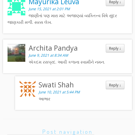
Mayurika Leuva
Reply
↓
June 15, 2021 at 2:01 PM
જાણીતાં પણ મારા માટે અજાણ્યાં વ્યક્તિત્ત્વ વિષે સુંદર
જાણકારી મળી. સરસ લેખ.
Archita Pandya
Reply
↓
June 9, 2021 at 8:34 AM
એકદમ રસપ્રદ. આવી કળાના સ્વામીને નમન.
Swati Shah
Reply
↓
June 10, 2021 at 5:44 PM
આભાર
Post navigation