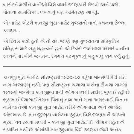
બારોટને મળીને વાર્તાઓ વિશે વધારે જાણકારી મેળવી અને પછી
પોતાના સામયિકમાં લખવાનું પણ આમંત્રણ આપ્યું..
એ બારોટ એટલે કાનજી ભુટા બારોટ.ગુજરાતી વાર્તા કથનના છેલ્લા
કલાધર…
એ દિવસ કયો હતો એ તો રામ જાણે પણ ગુજરાતના સાંસ્કૃતિક
ઇતિહાસ માટે બહુ મહત્ત્વનો હતો. એ દિવસે જયમલ્લ પરમારે વાર્તાના
રતનને પારખીને જગતના રંગમચ પર મૂકવાનું બહુ ભલું કામ કર્યું હતું..
કાનજી ભુટા બારોટ. સૌરાષ્ટ્રમાં ૧૯૭૦-૮૦ પહેલા જન્મેલી પેઢી માટે
નામ અજાણ્યું નથી. પણ સૌરાષ્ટ્રના ચલાલા પાસેના ટીંબલા ગામમાં
૧૯૧૯માં જન્મેલા કાનજીબાપાની ઓળખ ૨૧મી સદીમાં ભુલાઈ રહી છે.
ભુટાભાઈ ઘેલાભાઈ તેમના પિતાનું નામ અને માતા અમરબાઈ. પિતાના
નામે જ તેઓ કાનજી ભુટા બારોટ તરીકે ઓળખાયા અને આજેય
ઓળખાય છે. કાન
જી
ભુટા બારોટના જીવન વિશે જાણકારી આપતો
ગ્રંથ ‘નવ રસના મલમી – કાનજી ભુટા બારોટ’ ડૉ. કૌશિક મહેતાએ
સંપાદિત કર્યો છે. એમાંથી કાનજીબાપા વિશે જાણવા જેવી અનેક