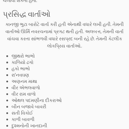
ચલાવી શકતા હતા.
પ્રસિદ્ધ વાર્તાઓ
કાનજી ભુટા બારોટે વાર્તા કરી હતી એનાથી વધારે લખી હતી. તેમની
વાર્તાઓ ઊર્મિ નવરચનામાં પ્રગટ થતી હતી. અલબત્ત, તેમની વાર્તા
વાંચવા કરતા સાંભળવી વધારે રસપ્રદ બની રહે છે. તેમની કેટલીક
લોકપ્રિય વાર્તાઓ..
જીથરો ભાભો
કાળિયો ઢગો
હકો ભાભો
રા’નવઘણ
અણનમ માથા
વીર એભલવાળો
વીર રામ વાળો
ઓથલ પદમણીના દીકરાઓ
બીન બજાવે બાવરી
સતી વિકોઈ
કાળી બાવળી
દુશ્મનોની ખાનદાની