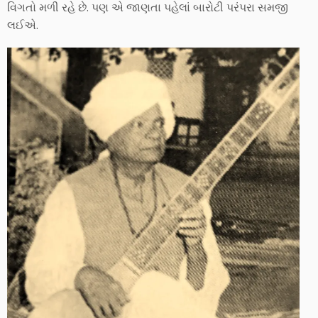
વિગતો મળી રહે છે. પણ એ જાણતા પહેલાં બારોટી પરંપરા સમજી
લઈએ.