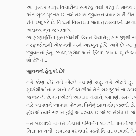
આ પુસ્તક માત્ર વિચારોનો સંગ્રહ નથી પરંતુ તે માનવ 
એક સુંદર પુસ્તક છે. તમે તમારા જીવનને વધારે સારી રી
રીતે રજૂ કરે છે. વિશ્વમાં વિસ્તરતા જતા ત્રાસવાદને ડામ
અક્ષમ્ય ભૂલ જ ગણાય.
જે. કૃષ્ણમૂર્તિના પુસ્તકોમાંથી ઉત્તમ વિચારોનું કાળજીથ
તરફ જોવાની એક નવી અને અદભુત દૃષ્ટિ આપે છે. આ પુસ
‘જીવનનો હેતુ’, ‘ભય’, ‘ક્રોધ’ અને ‘હિંસા’, ‘સંબંધ’ શું
શો છે?’ તે…
જીવનનો હેતુ શો છે?
તમે કોણ છો? તમે એટલે આપણે સહુ. તમે એટલે હું, 
મુશ્કેલીઓનો સામનો કરીએ છીએ તેને સમજીએ તો કદાચ 
જ જરૂરી છે. મન એટલે આપણા વિચારો, આપણી સ્મૃત
માટે આપણને આપણા પોતાના વિશેનું જ્ઞાન હોવું જરૂરી છે
હોઈએ ત્યારે સભાન હોવું આવશ્યક છે. એ જ સંબંધ છે. જે તમ
તમે બદલાશો તો તમે વિશ્વમાં પરિવર્તન લાવશો. પોતાને 
નિસબત નથી. સમસ્યા પર વધારે પડતો વિચાર કરવાથી તે 