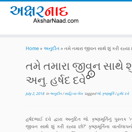
Skip
to
Home
»
અનુદીત
»
તમે તમારા જીવન સાથે શું કરી રહ્યા છો?
content
તમે તમારા જીવન સાથે શું 
8
અનુ. હર્ષદ દવે
July 2, 2018
in
અનુદીત
/
સાહિત્ય લેખ
tagged
જે. કૃષ્ણમૂર્તિ
/
હર્ષદ દવે
હર્ષદભાઈ દવે દ્વારા અનુદિત જે. કૃષ્ણમૂર્તિનું પુસ્તક 
જીવન સાથે શું કરી રહ્યા છો?’ કૃષ્ણમૂર્તિના વાર્તાલા