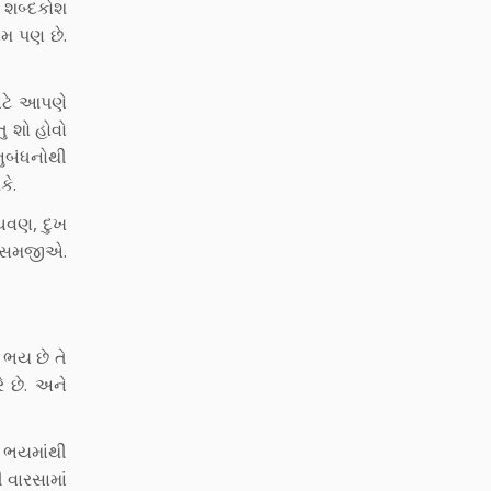
. શબ્દકોશ
ામ પણ છે.
ાટે આપણે
તુ શો હોવો
નુબંધનોથી
કે.
ંચવણ, દુખ
ે સમજીએ.
ભય છે તે
ે છે. અને
ે ભયમાંથી
 વારસામાં