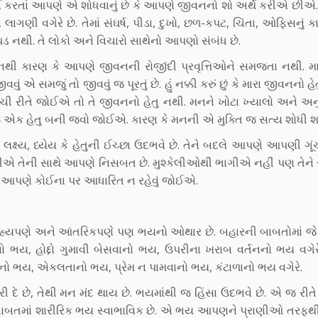
ચા કરતાં આપણે એ શોધવાનું છે કે આપણે જીવનનો શો અર્થ કરીએ છીએ
લાગણી વગેરે છે. તેમાં સંઘર્ષ, પીડા, દુખો, છળ-કપટ, ચિંતા, ઓફિસનું ક
 નથી. તે લોકો અને વિચારો સાથેનો આપણો સંબંધ છે.
ી કારણ કે આપણે જીવનની રોજીંદી પ્રવૃત્તિઓને સમજતા નથી. મ
ં એ સમજું તો જીવવું જ પૂરતું છે. હું નક્કી કરું છું કે મારા જીવનનો હે
 સાચી રીતે જોઈએ તો તે જીવનનો હેતુ નથી. મનને ખોટા ખ્યાલો અને અ
ોતે જ એક હેતુ બની જવો જોઈએ. કારણ કે મનની એ મુક્તિ જ સત્ય શોધી શ
લક્ષ્ય, ધ્યેય કે હેતુની ઈચ્છા ઉદભવે છે. તેને બદલે આપણે આપણી ગૂ
ીએ તેની સાથે આપણે નિસબત છે. મુશ્કેલીઓથી ભાગીએ નહીં પણ તેન
ટે આપણે કોઈના પર આધારિત ન રહેવું જોઈએ.
હ્યપણે અને આંતરિકપણે પણ ભયનો ઓથાર છે. બહારની બાબતોમાં જે 
ો ભય, હોદ્દો ગુમાવી બેસવાનો ભય, ઉપરીના ખરાબ વર્તનનો ભય વગેર
 ભય, એકલતાનો ભય, પ્રેમ ન પામવાનો ભય, કંટાળાનો ભય વગેરે.
 દે છે, તેથી મન મંદ થાય છે. ભયમાંથી જ હિંસા ઉદભવે છે. એ જ રીત
ની બાબતમાં શારીરિક ભય સ્વાભાવિક છે. એ ભય આપણને પ્રાણીઓ તરફથી