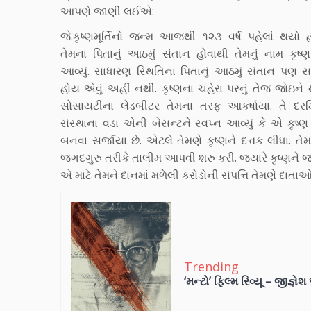
આપણે જાણી લઈએ:
જે.કૃષ્ણમૂર્તિનો જન્મ આજથી ૧૨૩ વર્ષ પહેલાં થયો
તેમના પિતાનું આઠમું સંતાન હોવાથી તેમનું નામ કૃષ્ણ
આવ્યું. સાધારણ સ્થિતિના પિતાનું આઠમું સંતાન પણ
હોય એવું અહીં નથી. કૃષ્ણના ચહેરા પરનું તેજ જોઇને
સોસાયટીના લેડબીટર તેમના તરફ આકર્ષાયા. તે દ
સંસ્થાના વડા એની બેસન્ટને સ્વપ્ન આવ્યું કે એ કૃષ્
બનવા સર્જાયા છે. એટલે તેમણે કૃષ્ણને દત્તક લીધા. તેમ
જગદગુરુ તરીકે તાલીમ આપવી શરુ કરી. જયારે કૃષ્ણને જગદ
એ માટે તેમને દાનમાં મળેલી કરોડોની સંપત્તિ તેમણે દાતાઓ
Trending
‘મન્ટો’ ફિલ્મ રિવ્યૂ – જીજ્ઞે