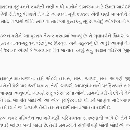
માત્રના જીવનને સ્પર્શતી ઘણી બધી વાતોને સમજવા માટે ઉમદા માર્ગદર
તે કેવી રીતે જીવી શકો તે માટે અમલમાં મૂકી શકાય એવી ઘણી બાબતોને 
વા માટે, વિશ્વમાં શાંતિ સ્થાપવા માટે આ પુસ્તકનું મૂલ્ય ઓછું આંકીએ 
ી સંકલન કરીને આ પુસ્તક તૈયાર કરવામાં આવ્યું છે. તે યુવાવર્ગને શિક્ષ
્તક માનવ-જીવન જેટલું જ વિસ્તૃત અને મહત્વનું છે! અહીં આપણે તેમ
 છે અને ‘ધ્યાન’ એટલે કે ‘અવધાન’ વિષે જ વાત કરશું. સહુ પ્રથમ જોઈએ ‘જ
સમગ્ર માનવજાત. તમે એટલે તમારું, મારું, આપણું મન. આપણે જી
તેની પેલે પાર જઈ શકાય. તેથી આપણે આપણાં મનની પ્રક્રિયાને સ
િ, આપણા અનુભવો. આપણે સહુ જે સમસ્યાઓનો સામનો કરીએ છીએ તે
. તે માટે જાગૃતિ જોઈએ. આ એક પ્રક્રિયા છે. પોતાને જાણવા માટે આપણ
ે છો તે જ વિશ્વ છે. તેથી તમારો સંઘર્ષ માનવજાતનો સંઘર્ષ છે.
જાણ્યા વગર પરિવર્તન થઇ શકે નહીં. પરિપકવતા સમજણથી આવે છે, તેને 
વધારે જટિલ બની જાય છે. તેથી સમસ્યાને સર્વાંગીપણે જોવી જોઈએ. 