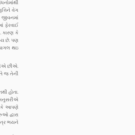
ંધનોમાંથી
ત્તિને વેગ
ે જીવનમાં
ં ફેરવાઈ
. કારણ કે
્ય છે. પણ
ે પાગલ થઇ
હીએ છીએ.
તે જ તેની
થી હોતા.
 અનુસરીએ
ણ કે આપણે
ુઓ દ્વારા
ત્ર ભયને