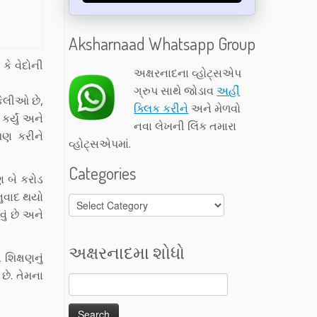
Aksharnaad Whatsapp Group
 કે વેદોની
અક્ષરનાદના વ્હોટ્સએપ
ગ્રુપ સાથે જોડાવ
અહીં
કેલીઓ છે,
ક્લિક કરીને
અને મેળવો
ર્યું અને
નવા લેખની લિંક તમારા
રમણ કરીને
વ્હોટ્સએપમાં.
Categories
ષણ બે કરોડ
નુવાદ થયો
Categories
ું છે અને
અક્ષરનાદમા શોધો
શિક્ષણનું
 છે. તેમના