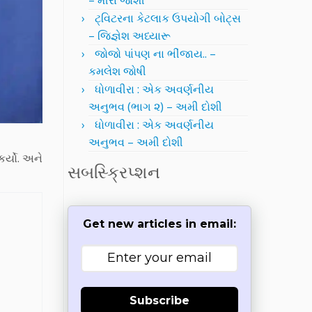
– મીરા જોશી
ટ્વિટરના કેટલાક ઉપયોગી બોટ્સ
– જિજ્ઞેશ અધ્યારૂ
જોજો પાંપણ ના ભીંજાય.. –
કમલેશ જોષી
ધોળાવીરા : એક અવર્ણનીય
અનુભવ (ભાગ ૨) – અમી દોશી
ધોળાવીરા : એક અવર્ણનીય
અનુભવ – અમી દોશી
ર્યો. અને
સબસ્ક્રિપ્શન
Get new articles in email:
Subscribe