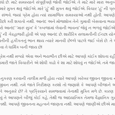
ો છે. માટે સમસ્યાને સંપૂર્ણપણે જોવી જોઈએ. તે માટે મારે મારા અનુબ
ે મુક્ત થવું જોઈએ. મારે ‘હું’ થી મુક્ત થવું જોઈએ. વિચાર ‘હું’ ની પ્રવૃ
ેમ ન સંભવે. જ્યાં પ્રેમ હોય ત્યાં સામાજિક સમસ્યાઓ નથી હોતી. આપણ
ો કરી શકાતો નથી. આનંદ અને મોજશોખ તેને ગુમાવી બેસવાના ભયમા
 આનંદ’ ‘મારું સુખ’ કે ‘કબજામાં લેવાની ભાવના’ જેવું ન ભળવું જોઈએ
 ‘હું’ ની ગેરહાજરી હોવી એ પણ આનંદ છે. શારીરિક સલામતીની ઈચ્છા યોગ
ની હકીકતનું ભાન થાય ત્યારે માનવી છેલ્લે પાટલે જઈ બેસે છે. ત
તે ધાર્મિક બની જાય છે!
 પ્રેમ નથી મળ્યો એવા અને ભયભીત છીએ માટે આપણે કાંઈક શોધતા ર
 જાતે વિચારીને એ શોધી કાઢો કે શા માટે શોધવું ન જોઈએ. તમે જા
 અનુકરણ કરવાની તાલીમ મળી હોય ત્યારે આપણે ખરેખર જીવન જીવતા ન
 એ જીવન નથી. તમે જાતે નિરીક્ષણ કરશો તો જણાશે કે આપણે બીજાને
નુસરે છે? તે પ્રક્રિયાને સમજવામાં તેનાથી મુક્તિ મળે છે. કાર
 તે આપણને બીજું કોઈ કહે. તેથી જ આધ્યાત્મિક તેમજ વૈજ્ઞાનિક ગુર
ન નથી. આપણે જીવનના મહત્વને જાણતા નથી. આપણે જાણીએ છીએ મા