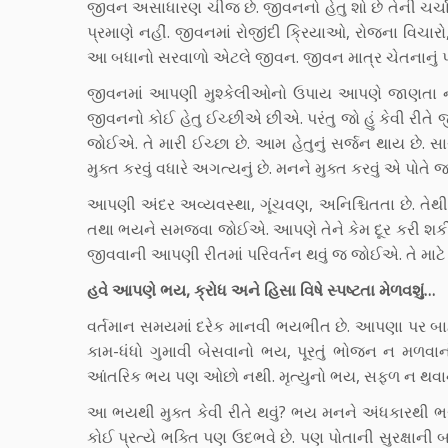
જીવન અસાધારણ ચીજ છે. જીવનનો હેતુ શો છે તેની ચર્
પ્રમાણે નહીં. જીવનમાં રોજીંદી ક્રિયાઓ, રોજના વિચારો, 
આ બધાનો સરવાળો એટલે જીવન. જીવન માત્ર ચેતનાનું પડ
જીવનમાં આપણી મુશ્કેલીઓનો ઉપાય આપણે જાણતા નથ
જીવનનો કોઈ હેતુ ઈચ્છીએ છીએ. પરંતુ જો હું કેવી રીતે જીવવુ
જોઈએ. તે મારી ઈચ્છા છે. આમ હેતુનું સર્જન થાય છે.
મુક્ત કરવું વધારે અગત્યનું છે. મનને મુક્ત કરવું એ પ
આપણી અંદર અવ્યવસ્થા, ગૂંચવણ, અનિશ્ચિતતા છે. તેથી 
તથા ભયને સમજવા જોઈએ. આપણે તેને કેમ દૂર કરી શક
જીવવાની આપણી રીતમાં પરિવર્તન થવું જ જોઈએ. તે મા
હવે આપણે ભય, ક્રોધ અને હિસા વિષે સ્પષ્ટતા મેળવશું…
વર્તમાન સમયમાં દરેક માનવી ભયભીત છે. આપણા પર બા
કામ-ધંધો ગુમાવી બેસવાનો ભય, પૂરતું ભોજન ન મળવાન
આંતરિક ભય પણ ઓછો નથી. મૃત્યુનો ભય, સફળ ન થવાનો
આ ભયથી મુક્ત કેવી રીતે થવું? ભય મનને અંધકારથી ભરી
કોઈ પ્રત્યે ભક્તિ પણ ઉદભવે છે. પણ પોતાની સુરક્ષા