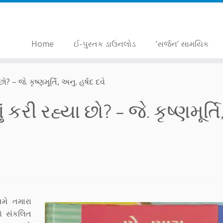
Home
ઈ-પુસ્તક ડાઉનલોડ
‘સર્જન’ સામયિક
 – જે. કૃષ્ણમૂર્તિ, અનુ. હર્ષદ દવે
કરી રહ્યા છો? – જે. કૃષ્ણમૂર્તિ
‘તમે તમારા
પનો સંકલિત