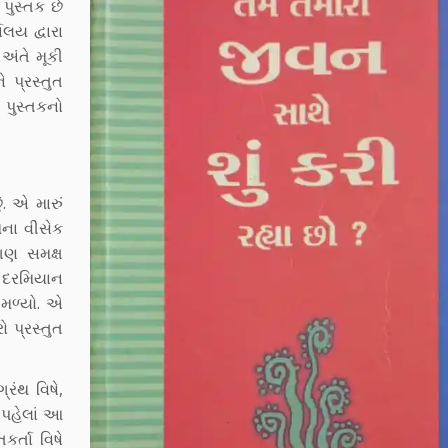
 પુસ્તક છે
ાલય દ્વારા
અંતે મૂકી
ે પ્રસ્તુત
પુસ્તકનો
ું. એ મારું
મના વીસેક
કગણ સમક્ષ
 દરમિયાન
 મળ્યો. એ
ો પ્રસ્તુત
રંથ વિષે,
 પહેલાં આ
કર્તા વિષે