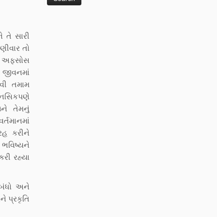
તે સારી
ઘણીવાર તો
આ અફસોસ
 જીવનમાં
જેવી તમામ
માનસિકપણે
ે તેમનું
ર્તમાનમાં
રહ કરીને
ભવિષ્યને
કરી રહ્યા
ંબંધો અને
ે પ્રકૃતિ