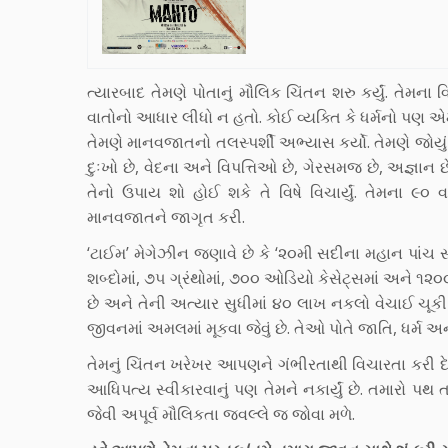
ત્યારબાદ તેમણે પોતાનું મૌલિક ચિંતન શરુ કર્યું. તેમના 
વાતોનો આધાર લીધો ન હતો. કોઈ વ્યક્તિ કે ધર્મનો પણ એ
તેમણે માનવજાતનો તલસ્પર્શી અભ્યાસ કર્યો. તેમણે જોયું 
દુઃખો છે, વેદના અને વિપત્તિઓ છે, ગેરસમજ છે, અજ્ઞ
તેનો ઉપાય શો હોઈ શકે તે વિષે વિચાર્યું. તેમના ૯૦
માનવજાતને જાગૃત કરી.
‘ટાઈમ’ મેગેઝીન જણાવે છે કે ‘૨૦મી સદીના મહાન પાંચ સંતો
શબ્દોમાં, ૭૫ ગ્રંથોમાં, ૭૦૦ ઓડિયો કેસેટ્સમાં અને ૧૨૦
છે અને તેની અત્યાર સુધીમાં ૪૦ લાખ નકલો વેચાઈ ચૂ
જીવનમાં અમલમાં મૂકવા જેવું છે. તેઓ પોતે જાતિ, ધર્મ અ
તેમનું ચિંતન ખરેખર આપણને ગંભીરતાથી વિચારતા કરી દે તે
આધિપત્ય સ્વીકારવાનું પણ તેમને નકાર્યું છે. તમારો પથ ત
જેવી અપૂર્વ મૌલિકતા જવલ્લે જ જોવા મળે.