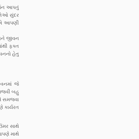
્શન આપતું
તેઓ સુંદર
તો એ આપણી
ણ અને જીવન
ાંથી ફક્ત
ીવનનો હેતુ
વનમાં જે
મજવી બહુ
ને સમજવા
ે કાર્યરત
ઉંમર સાથે
આપણે માથે