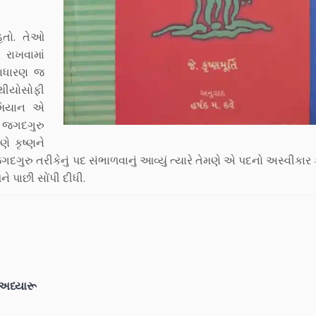
 હતો. તેઓ
 રાખવામાં
 સાધારણ જ
 થીયોસોફી
રમિયાન એ
ણ જગદગુરુ
ણે કૃષ્ણને
ગુરુ તરીકેનું પદ સંભાળવાનું આવ્યું ત્યારે તેમણે એ પદનો અસ્વીકાર ક
ને પાછી સોંપી દીધી.
શ અધ્યારૂ