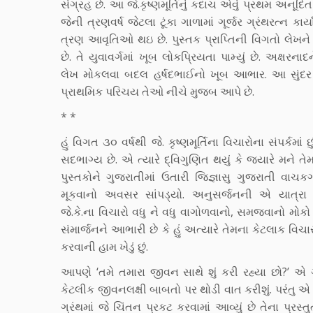
સંગ્રહ છે. આ જે.કૃષ્ણમૂર્તિનું કદાચ એવું પ્રથમ અનૂદિત
જેની ત્રણવર્ષ જેટલા ટૂંકા ગાળામાં ગૂર્જર ગ્રંથરત્ન કાર્ય
ત્રણ આવૃતિઓ થઇ છે. પુસ્તક પ્રાપ્તિની વિગતો લેખને 
છે. તે યુવાવર્ગમાં ખૂબ લોકપ્રિયતા પામ્યું છે. અક્ષરનાદન
લેખ મોકલવા બદલ હર્ષદભાઈનો ખૂબ આભાર. આ સુંદર 
પ્રાથમિક પરિચય તેઓ નીચે મુજબ આપે છે.
* *
હું વિગત ૩૦ વર્ષથી જે. કૃષ્ણમૂર્તિના વિચારોના સંપર્કમાં છ
સદભાગ્ય છે. એ ત્યારે દ્વિગુણિત થયું કે જયારે મને તે
પુસ્તકોને ગુજરાતીમાં ઉતારી જિજ્ઞાસુ ગુજરાતી વાચ
મૂકવાનો અવસર સાંપડ્યો. અનુસર્જનની એ યાત્રા
જે.કે.ના વિચારો વધુ ને વધુ વાગોળવાનો, સમજવાનો મોકો
સંમાર્જનને આભારી છે કે હું અત્યારે તેમના કેટલાક વિચાર
કરવાની હામ ખેડું છું.
આપણે ‘તમે તમારા જીવન સાથે શું કરી રહ્યા છો?’ એ ગ્
કેટલીક જીવનલક્ષી બાબતો પર થોડી વાત કરીશું. પરંતુ એ
ગ્રંથમાં જે ચિંતન પ્રકટ કરવામાં આવ્યું છે તેના પ્રસ્તુત