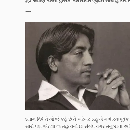
હવે આપણે તેમના પુસ્તક ‘તમે તમારા જીવન સાથે શું કરી રહ
—-
ધ્યાન વિષે તેઓ જે કહે છે તે ખરેખર સહુએ ગંભીરતાપૂર્વક 
સાથે પણ એટલો જ મહત્વનો છે. સંબંધ વગર મનુષ્યના અસ્તિત