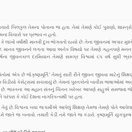
વિચારો બિલકુલ તેમના પોતાના જ હતા. તેમાં તેમણે કોઈ પુરાણો, શાસ્ત્રો
મના વિચારો પર પ્રભાવ ન હતો.
કે લાખો વર્ષોથી માનવી દુખ ભોગવતો રહ્યો છે. તેના જીવનમાં અપાર મુશ્
ાન છે. માનવ જીવનને લગતા આવા અનેક વિષયો પર તેમણે ગહનપણે મનન ક
 વર્ષના જીવનકાળ દરમિયાન તેમણે સમગ્ર વિશ્વમાં ૬૫ વર્ષ સુધી ભ્
માં એક છે જે.કૃષ્ણમૂર્તિ.’ તેમનું સારી રીતે જીવન જીવવા માટેનું શિક્
૦ વિડીયો કેસેટ્સમાં સચવાયું છે. તેમનાં પુસ્તકોનો બાવીસ ભાષાઓમાં અ
કી છે. ભારતના આ મહાન સંતનું ચિંતન ખરેખર આપણે સહુએ સમજવા જેવ
ને પરંપરા કે કોઈ દેશના નાગરિકત્વથી પર હતા.
વું છે. વિશ્વના બધા જ ધર્મોએ આપેલું શિક્ષણ તેમજ તેમણે પોતે આપેલા 
મે જાતે જ બનાવો. તમારી કેડી તમે જાતે જ કંડારો. કૃષ્ણમૂર્તિ યુગપુરુષ