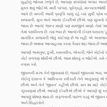
યુદ્ધોનું જોખમ ઝળુંબે છે, આપણા સંબંધોમાં અપાર અવરોધ
મુક્ત થવું જોઈએ. મારી પરંપરા, પૂર્વગ્રહો, માન્યતાઓથી માર
આપે છે. મનની આવી પ્રવૃત્તિ ચાલુ રહે ત્યાં સુધી પ્ર
સલામતી, સુખ અને આનંદ ઈચ્છીએ છીએ. પણ સુખનો પીછ
જાય છે. આનંદ જરૂર માણો પણ સમજીને માણો. તેમાં ‘મારો
તેમાં પરાધીનતા છે. ત્યાં ભય છે. આનંદની ઈચ્છા ધરાવતા
માનસિક સલામતી જેવું કાંઈપણ છે જ નહીં. એ અસલામતી
જાય છે અથવા આત્મહત્યા કરવા તૈયાર થઇ જાય છે અથવા 
આપણે અસંતુષ્ટ, દુખી, કમનસીબ, એકાકી, જેને કોઈનો
કોઈ વળગણ શોધીએ છીએ. આમ શોધવું ન જોઈએ. તમે તમારી
તપાસ કરો.
જીવનની મઝા તેને જીવવામાં છે, જ્યારે જીવનમાં ભય,
કોઈનું દાસત્વ કે આધિપત્ય સ્વીકારી તેને અનુસરવું
છીએ અને તેને ‘જીવન’ કહીએ છીએ. મન શા માટે કોઈને અ
ગૂંચવણમાં છીએ. આપણે ઈચ્છીએ છીએ કે આપણે શું કરવું
આપણું શોષણ થાય છે. સફળતાની પાછળ પડવું એ જીવ
અને સિદ્ધાંતોને.