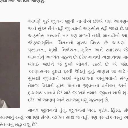
્યા છો?’ એ વિષે જાણશું.
આપણે પૂરું જીવન જીવી નાખીએ છીએ પણ આપણને 
અને સુંદર રીતે નહીં જીવ્યાનો અફસોસ રહી જાય છે. 
અફસોસ કરવાની તક પણ મળતી નથી. માનવીનો 
જે.કૃષ્ણમૂર્તિના ચિંતનનો મુખ્ય વિષય છે. આપણાં
પ્રસન્નતા, ખુશી, નિર્ભયતા, મુક્તિ અને સ્વાસ્થ્ય 
બાબતોનું અત્યંત મહત્વ છે. દરેક માનવી અજ્ઞાનવશ 
બંધાઈ જઈને જે દુખો ભોગવી રહ્યો છે એ જોઇન
કરુણાસભર હૃદય દ્રવી ઊઠતું હતું. માણસ શા માટે વ
સુખથી જીવવાને બદલે ભૂતકાળના અનુભવોનો સંગ્
તેમજ વિચારો દ્વારા પોતાના જીવનના વર્તમાન અને 
દુઃખમય બનાવે છે? માટે જ ‘તમે તમારા જીવન સાથે શું 
છો?’ એ જાણવું અને સમજવું ઘણું મહત્વનું છે.
માનવ જીવનનો હેતુ, જીવનમાં ભય, ક્રોધ, હિંસા, સ
સમજવું રહ્યું. આપણો સંબંધ વ્યક્તિ સાથે જ નહીં પણ પ્રત્યેક વસ્તુ અન
્વનું મહત્વ શું છે?