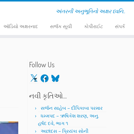
અંતરની અનુભૂતિનો અક્ષર ધ્વનિ..
ઑડિયો અક્ષરનાદ
સર્જક સૂચી
કોપીરાઈટ
સંપર્ક
,
Follow Us
X
Facebook
Bluesky
નવી કૃતિઓ…
સર્જન સાહેબ – દીપિકાબા પરમાર
ધમ્મપદ – ઋષિકેશ શરણ, અનુ.
હર્ષદ દવે, ભાગ ૧
અછાંદસ – પ્રિયંકા સોની