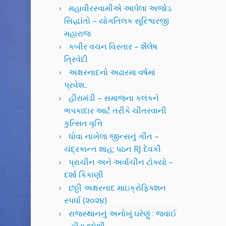
મહાવીરસ્વામીએ આપેલા અજોડ
સિદ્ધાંતો – યોગતિલક સૂરિશ્વરજી
મહારાજ
કબીર વચન વિસ્તાર – શૈલેષ
ત્રિવેદી
અક્ષરનાદનો અઢારમા વર્ષમાં
પ્રવેશ..
હીરામંડી – સમાજના કલંકને
ભપકાદાર આર્ટ તરીકે ચીતરવાની
કુત્સિત વૃત્તિ
ધોવા નાખેલા જીન્સનું ગીત –
ચંદ્રકાન્ત શાહ; પઠન RJ દેવકી
પ્રાચીન અને અર્વાચીન ટોક્યો –
દર્શા કિકાણી
છઠ્ઠી અક્ષરનાદ માઇક્રોફિક્શન
સ્પર્ધા (૨૦૨૪)
રાજસ્થાનનું અનોખું ઘરેણું : જવાઈ