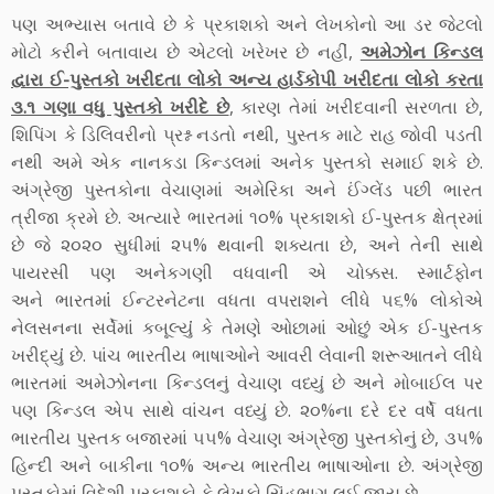
પણ અભ્યાસ બતાવે છે કે પ્રકાશકો અને લેખકોનો આ ડર જેટલો
મોટો કરીને બતાવાય છે એટલો ખરેખર છે નહીં,
અમેઝોન કિન્ડલ
દ્વારા ઈ-પુસ્તકો ખરીદતા લોકો અન્ય હાર્ડકોપી ખરીદતા લોકો કરતા
૩.૧ ગણા વધુ પુસ્તકો ખરીદે છે
, કારણ તેમાં ખરીદવાની સરળતા છે,
શિપિંગ કે ડિલિવરીનો પ્રશ્ન નડતો નથી, પુસ્તક માટે રાહ જોવી પડતી
નથી અમે એક નાનકડા કિન્ડલમાં અનેક પુસ્તકો સમાઈ શકે છે.
અંગ્રેજી પુસ્તકોના વેચાણમાં અમેરિકા અને ઈંગ્લેંડ પછી ભારત
ત્રીજા ક્રમે છે. અત્યારે ભારતમાં ૧૦% પ્રકાશકો ઈ-પુસ્તક ક્ષેત્રમાં
છે જે ૨૦૨૦ સુધીમાં ૨૫% થવાની શક્યતા છે, અને તેની સાથે
પાયરસી પણ અનેકગણી વધવાની એ ચોક્કસ. સ્માર્ટફોન
અને
ભારતમાંં
ઈન્ટરનેટના વધતા વપરાશને લીધે ૫૬% લોકોએ
નેલસનના સર્વેમાં કબૂલ્યુંં કે તેમણે ઓછામાં ઓછું એક ઈ-પુસ્તક
ખરીદ્યુંં છે. પાંચ ભારતીય ભાષાઓને આવરી લેવાની શરૂઆતને લીધે
ભારતમાં અમેઝોનના કિન્ડલનું વેચાણ વધ્યું છે અને મોબાઈલ પર
પણ કિન્ડલ એપ સાથે વાંચન વધ્યું છે. ૨૦%ના દરે દર વર્ષે વધતા
ભારતીય પુસ્તક બજારમાં ૫૫% વેચાણ અંગ્રેજી પુસ્તકોનું છે, ૩૫%
હિન્દી અને બાકીના ૧૦% અન્ય ભારતીય ભાષાઓના છે. અંગ્રેજી
પુસ્તકોમાં વિદેશી પ્રકાશકો કે લેખકો સિંહભાગ લઈ જાય છે.