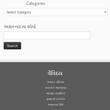
Categories
Categories
અક્ષરનાદમા શોધો
વૈવિધ્ય
સંપાદક પરિચય
વાચકોને આમંત્રણ
આપણા સામયિકો
ગુજરાતી ટાઈપપેડ
અક્ષરનાદ વિશે