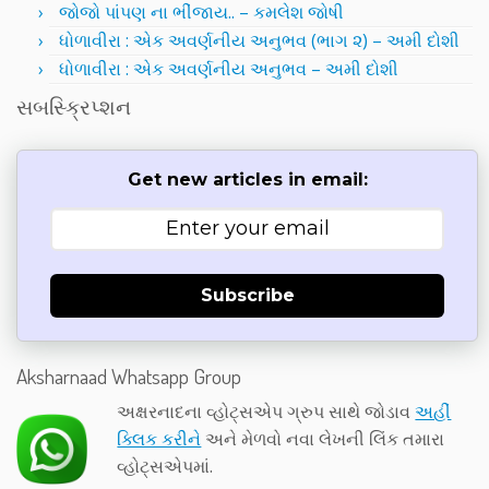
જોજો પાંપણ ના ભીંજાય.. – કમલેશ જોષી
ધોળાવીરા : એક અવર્ણનીય અનુભવ (ભાગ ૨) – અમી દોશી
ધોળાવીરા : એક અવર્ણનીય અનુભવ – અમી દોશી
સબસ્ક્રિપ્શન
Get new articles in email:
Subscribe
Aksharnaad Whatsapp Group
અક્ષરનાદના વ્હોટ્સએપ ગ્રુપ સાથે જોડાવ
અહીં
ક્લિક કરીને
અને મેળવો નવા લેખની લિંક તમારા
વ્હોટ્સએપમાં.