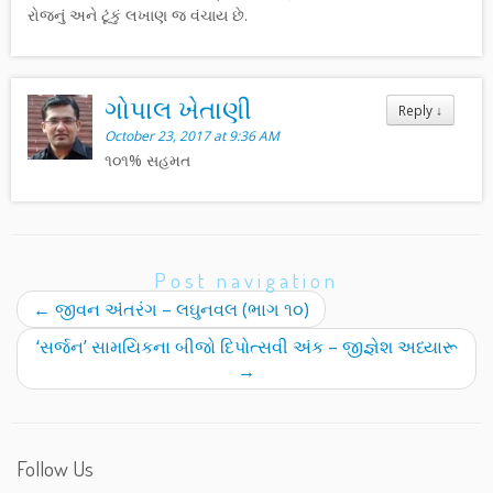
રોજનું અને ટૂંકું લખાણ જ વંચાય છે.
ગોપાલ ખેતાણી
Reply
↓
October 23, 2017 at 9:36 AM
૧૦૧% સહમત
Post navigation
←
જીવન અંંતરંગ – લઘુનવલ (ભાગ ૧૦)
‘સર્જન’ સામયિકના બીજો દિપોત્સવી અંક – જીજ્ઞેશ અધ્યારૂ
→
Follow Us