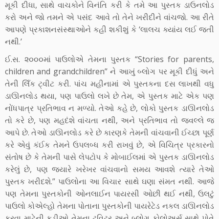
મૂકી દીધા, સાથે વાચકોને વિનંતિ કરી કે તમે આ પુસ્તક ડાઉનલોડ
કરો અને જો તમને એ પસંદ આવે તો તેને ખરીદીને વાંચજો. આ રીતે
આપણે પ્રકાશનસંસ્થાઓને કહી શકીશું કે ‘લાલચ ક્યાંય લઈ જતી
નથી.’
ઈ.સ. ૨૦૦૦માં પાઉલોએ તેમના પુસ્તક “Stories for parents,
children and grandchildren” ને આખું બ્લોગ પર મૂકી દીધું અને
તેની લિઁક ટ્વીટ કરી. પાંચ મહીનામાં એ પુસ્તકના દસ લાખથી વધુ
ડાઊનલોડ થયા, પણ પાઉલો લખે છે તેમ, એ પુસ્તક માટે એક પણ
નોંધપાત્ર પ્રતિભાવ ન મળ્યો. તેઓ કહે છે, લોકો પુસ્તક ડાઊનલોડ
તો કરે છે, પણ મહદંશે વાંચતા નથી, અને પ્રતિભાવ તો જવલ્લે જ
આપે છે. તેઓ ડાઊનલોડ કરે છે કારણકે તેમની વાંચવાની ઈચ્છા પૂર્ણ
કરે એવું કંઈક તેમને ઉપલબ્ધ કરી રાખવું છે, એ વિચિત્ર પ્રકારનો
સંતોષ છે કે તેમની પાસે લેપટોપ કે મોબાઈલમાં એ પુસ્તક ડાઊનલોડ
કરેલું છે, પણ જ્યારે ખરેખર વાંચવાનો સમય આવશે ત્યારે તેઓ
પુસ્તક ખરીદશે.” પાઉલોના આ વિચાર સાથે ઘણા સંમત નથી. આજે
પણ તેમના પુસ્તકોની ઓનલાઈન પાયરસી ઓછી થઈ નથી, ઉલટું
પાઉલો કોએલ્હો તેમના પોતાના પુસ્તકોની પાયરેટેડ નકલ ડાઊનલોડ
કરવા માટેની કડીઓ તેમના ટ્વિટર અને બ્લોગ ફોલોઅર્સ સાથે પોતે