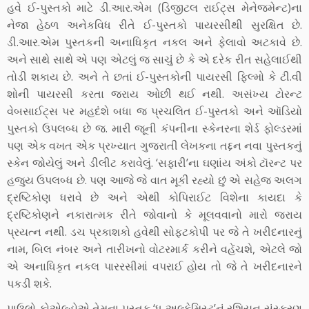
હવે ઈ-પુસ્તકો માટે ડી.આર.એમ (ડિજીટલ રાઈટ્સ મેનેજમેન્ટ)ના
નેજા હેઠળ અનેકવિધ રીતે ઈ-પુસ્તકો પાયરસીથી સુરક્ષિત છે.
ડી.આર.એમ પુસ્તકની અનાધિકૃત નકલ અને ફેલાવો અટકાવે છે.
અને સાથે સાથે એ પણ એટલું જ સાચું છે કે એ દરેક રીત સહેલાઈથી
તોડી શકાય છે. અને તે છતાં ઈ-પુસ્તકોની પાયરસી ફિલ્મો કે ટી.વી
શોની પાયરસી કરતા જરાય ઓછી થઈ નથી. અસંખ્ય ટોરન્ટ
વેબસાઈટ્સ પર મહદંશે બધા જ પ્રચલિત ઈ-પુસ્તકો અને ઑડિયો
પુસ્તકો ઉપલબ્ધ છે જ. મારી જૂની કંપનીના સ્કેનરના શેર્ડ ફોલ્ડરમાં
પણ એક વખત એક પ્રખ્યાત ગુજરાતી લેખકના તદ્દન નવા પુસ્તકનું
સ્કેન જોયેલું અને ડીલીટ કરાવેલું. ‘સફારી’ના ઘણાંય અંકો ટૉરન્ટ પર
હજુય ઉપલબ્ધ છે. પણ આજે જે વાત મૂકી રહ્યો છું એ સહેજ અલગ
દ્રષ્ટિકોણ ધરાવે છે અને એથી કોપિરાઈટ વિશેના કાયદા કે
દ્રષ્ટિકોણને નકારાત્મક રીતે જોવાનો કે મૂલવવાનો મારો જરાય
પ્રયત્ન નથી. ડચ પ્રકાશકો હવેથી સોફ્ટકોપી પર જે તે ખરીદનારનું
નામ, બિલ નંબર અને તારીખનો વોટરમાર્ક કરીને વહેંચશે, એટલે જો
એ અનાધિકૃત નકલ પારરસીમાં વપરાઈ હોય તો જે તે ખરીદનારને
પકડી શકે.
પાઉલો કોએલ્હોએ તેમના પુસ્તક ‘ધ અલ્કેમિસ્ટ’નું રશિયન સંસ્કરણ