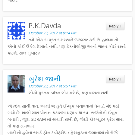
P.K.Davda
Reply
↓
October 23, 2017 at 9:14 PM
તમે એક સાંપ્રત સમસ્યાને ઉજાગર કરી છે. હાલમાં તો
એનો કોઈ ઉકેલ દેખાતો નથી, પણ ટેકનોલોજી આનો જરૂર કોઈ રસ્તો
કાઢશે. સાલ મુબારક
સુરેશ જાની
Reply
↓
October 23, 2017 at 5:51 PM
લોકો પુસ્તક ડાઉન લોડ કરે છે, પણ વાંચતા નથી.
————–
એકદમ સાચી વાત. આથી જ હવે ઈ-બુક બનાવવાનો ધખારો મંદ પડી
ગયો છે. ખાલી મારા પોતાના પટારામાં ઘણા બધા સ્વ- સર્જનોની ઈબુક
બનાવી , જુદા SDRAM માં સાચવી રાખી છે, જેથી કોમ્પ્યુટર ક્રેશ થાય
તો પણ સચવાય.
બાકી તો હવેના સ્માર્ટ ફોન / વોટ્સેપ / ફેસબુકના જમાનામાં તો રોજે