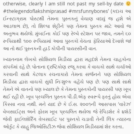
otherwise, clearly I am still not past my sell-by date
#thelegendoflakshmiprasad #mrsfunnybones’ (કદાચ આ
ઈન્સ્ટાગ્રામ પોસ્ટથી તેમના પુસ્તકનું વેચાણ વધ્યું જ હશે એ
આડલાભ છે), તો શિલ્પા શેટ્ટીને પણ તેમના પુસ્તક માટે આવો જ
અનુભવ થયેલો. મુંબઈના કોઈ પણ રેલ્વે સ્ટેશન પર જાવ, તમને ૬૦
રૂપિયાથી ૧૦૦ રૂપિયામાં આવા પુસ્તકો વેચતા ફેરિયાઓ દેખાશે જ!
આ તો થઈ પુસ્તકની હાર્ડ કોપીની પાયરસીની વાત.
ખ્યાતનામ લેખકો સોશિયલ મિડીયા દ્વારા મહદંશે તેમના ચાહકોના
સંપર્કમાં રહે છે. પોતાના દ્રષ્ટિકોણ રજૂ કરવા કે વાચકો સાથે ચર્ચાઓ
કરવાની સાથે કેટલાક રચનાકારો તેમના સર્જનને પણ સોશિયલ
મિડીયા દ્વારા વાચકો સુધી નિઃશુલ્ક વહેંચે પણ છે. પણ સાથે સાથે
તેમને એ વાતનો પણ ખ્યાલ છે કે તેમના પુસ્તકોની પાયરસી પણ ખૂબ
થઈ રહી છે. ખૂબ પ્રચલિત પુસ્તક પી.ડી.એફ સ્વરૂપે ફરતું હોય એવા
કિસ્સા નવા નથી. મને યાદ છે કે ઈ.સ. ૨૦૦૧ની આસપાસ ‘વારેઝ’
વેબસાઈટ્સ અને ફોરમ ખૂબ પ્રચલિત થયેલા જે રેપિડશેર કે ૪શેર્ડ
જેવી ફાઈલશેરિઁગ વેબસાઈટ પર પુસ્તકો ચડાવી તેની લિંક ત્યારના
ઓર્કુટ કે યાહુ જિઓસિટીઝ જેવા સોશિયલ મિડીયામાં શેર કરતા..