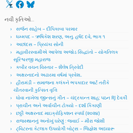
X
Facebook
Bluesky
નવી કૃતિઓ…
સર્જન સાહેબ – દીપિકાબા પરમાર
ધમ્મપદ – ઋષિકેશ શરણ, અનુ. હર્ષદ દવે, ભાગ ૧
અછાંદસ – પ્રિયંકા સોની
મહાવીરસ્વામીએ આપેલા અજોડ સિદ્ધાંતો – યોગતિલક
સૂરિશ્વરજી મહારાજ
કબીર વચન વિસ્તાર – શૈલેષ ત્રિવેદી
અક્ષરનાદનો અઢારમા વર્ષમાં પ્રવેશ..
હીરામંડી – સમાજના કલંકને ભપકાદાર આર્ટ તરીકે
ચીતરવાની કુત્સિત વૃત્તિ
ધોવા નાખેલા જીન્સનું ગીત – ચંદ્રકાન્ત શાહ; પઠન RJ દેવકી
પ્રાચીન અને અર્વાચીન ટોક્યો – દર્શા કિકાણી
છઠ્ઠી અક્ષરનાદ માઇક્રોફિક્શન સ્પર્ધા (૨૦૨૪)
રાજસ્થાનનું અનોખું ઘરેણું : જવાઈ – મીરા જોશી
ટ્વિટરના કેટલાક ઉપયોગી બોટ્સ – જિજ્ઞેશ અધ્યારૂ