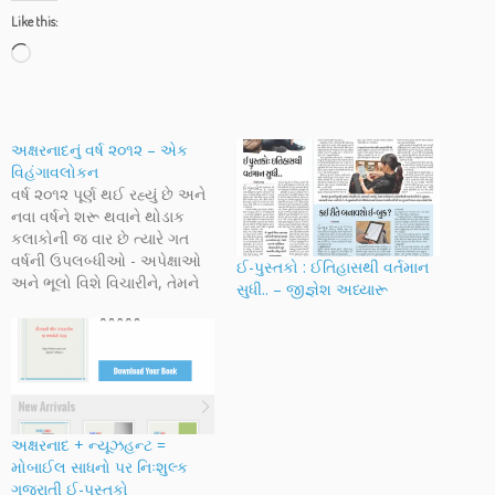
Like this:
Loading…
અક્ષરનાદનું વર્ષ ૨૦૧૨ – એક
વિહંગાવલોકન
વર્ષ ૨૦૧૨ પૂર્ણ થઈ રહ્યું છે અને
નવા વર્ષને શરૂ થવાને થોડાક
કલાકોની જ વાર છે ત્યારે ગત
વર્ષની ઉપલબ્ધીઓ - અપેક્ષાઓ
ઈ-પુસ્તકો : ઈતિહાસથી વર્તમાન
અને ભૂલો વિશે વિચારીને, તેમને
સુધી.. – જીજ્ઞેશ અધ્યારૂ
વધુ સુસંગત અને યોગ્ય બનાવી
નવા સમયને માટે આયોજન તથા
વિચાર કરવાનો સમય છે.
અક્ષરનાદ વિશેની કેટલીક
આંકડાકીય માહિતિ અને અન્ય
વિગતો સાથે…
અક્ષરનાદ + ન્યૂઝહન્ટ =
મોબાઈલ સાધનો પર નિઃશુલ્ક
ગુજરાતી ઈ-પુસ્તકો