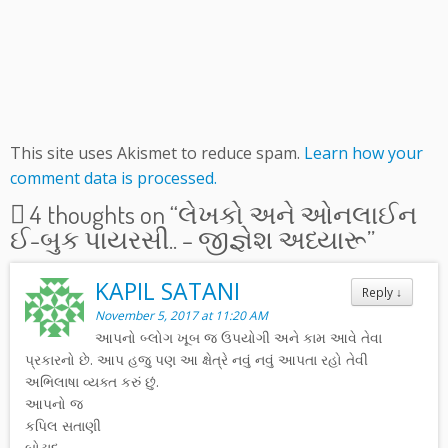
This site uses Akismet to reduce spam.
Learn how your
comment data is processed.
4 thoughts on “
લેખકો અને ઓનલાઈન
ઈ-બુક પાયરસી.. – જીજ્ઞેશ અધ્યારૂ
”
KAPIL SATANI
Reply
↓
November 5, 2017 at 11:20 AM
આપનો બ્લોગ ખૂબ જ ઉપયોગી અને કામ આવે તેવા
પ્રકારનો છે. આપ હજુ પણ આ ક્ષેત્રે નવું નવું આપતા રહો તેવી
અભિલાષા વ્યક્ત કરું છું.
આપનો જ
કપિલ સતાણી
બોટાદ