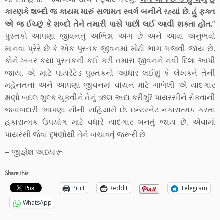
કારણકે શબ્દો જ કાયમ મારું સલામત સ્વર્ગ બનીને રહ્યાં છે. હું ફક્ત
એ જ ઈચ્છું કે શબ્દો તેને તમારી પાસે પાછી લઈ આવી શક્તા હોત.
”
પુસ્તકો આપણા જીવનનું અભિન્ન અંગ છે અને આવા અનુભવો
માનવા પ્રેરે છે કે એક પુસ્તક જીવનમાં મોટો ભાગ ભજવી જાય છે,
કોને ખબર કયા પુસ્તકની કઈ કડી તમારા જીવનને નવી દિશા આપી
જાય, એ માટે પાયરેટેડ પુસ્તકનો આધાર લઈશું કે લેખકને તેની
મહેનતના અને આપણા જીવનમાં વાંચન માટે ગાળેલી એ યાદગાર
ક્ષણો બદલ શુલ્ક ચૂકવીને તેનું ઋણ અદા કરીશું? પાયરસીને રોકવાની
જવાબદારી આપણા સૌની સહિયારી છે. ઇન્ટરનેટ નકારાત્મક કરતા
હકારાત્મક ઉપયોગ માટે વધારે યાદગાર બનતુંં જાય છે, એવામાં
પાયરસી જેવા દૂષણોથી તેને બચાવવુંં જરૂરી છે.
– જીજ્ઞેશ અધ્યારૂ
Share this:
Print
Reddit
Telegram
WhatsApp