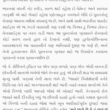
ભારતમાં વધતી નેટ સ્પીડ, સરળ થઈ રહેલા ઈ-પેમેન્ટ અને સરકાર
તરફથી એ માટે લેવાઈ રહેલા પ્રોત્સાહક પગલાને લીધે ઈ-પુસ્તકોનું
વેચાણ આવતા વર્ષોમાં વધવાનું જ છે, અને સાથે સાથે ભારતીય પાયરેટ
સાઈટ્સ એ જ ઝડપે પાયરસી પણ કરશે જ. પિઅર ટુ પિઅર ટોરન્ટ
વેબસાઈટ્સ પર તરત ચડી જતા આ પુસ્તકોના પ્રસારને રોકવાનો
કોઈ સરળ રસ્તો હાલ તો દેખાતો નથી, પણ હાર્પરકોલિન્સના
વ્યવસ્થાપકો આ પાયરસીને પણ અનિવાર્ય દૂષણ જ ગણે છે, અને
તેનો હકારાત્મક રીતે પુસ્તકના પ્રસાર માટે જ ઉપયોગ કરવાના
પ્રયત્નો કરવા પ્રયત્નશીલ છે.
જે. કે. રોલિંગને ટ્વિટર પર એક પત્ર મળ્યો. પત્ર એક એવી નાનકડી
છોકરીની માતાએ લખેલો જેને કેન્સર હતું. એ છોકરી થડા જ સમયમાં
મૃત્યુ પામી. પત્રમાં તેની માતા લખે છે, “જ્યારે કિમોથેરાપી વગેરે
ચિકિત્સા તેને માટે અકળાવનારી થઈ જતી ત્યારે તમારા શબ્દોએ તેને
એવો કિલ્લો બાંધી આપ્યો જેમાં એ ખોવાઈ જતી. કેન્સરનો રોગ
જ્યારે મારી દીકરીનું બધું જ છીનવી રહ્યો હતો ત્યારે તમારા પુસ્તકો
એ કિલ્લો બની રહ્યાં જેમાં અમે ખૂબ અધીરાઈપૂર્વક છુપાઈ જવા
માંગતા હતા.” જવાબમાં રોલિંગે ટ્વીટ કરેલું, ‘
મને લાગે છે કે હું લખું છું