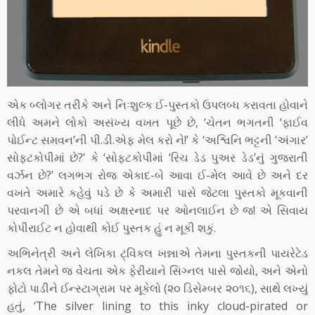
એક બ્લોગર તરીકે અને નિઃશુલ્ક ઈ-પુસ્તકો ઉપલબ્ધ કરાવતા હોવાને
લીધે અમને લોકો અસંખ્ય વખત પૂછે છે, ‘ચેતન ભગતની ‘ફાઈવ
પોઈન્ટ સમવન’ની પી.ડી.એફ મેલ કરો ને!’ કે ‘અશ્વિનિ ભટ્ટની ‘અંગાર’
સોફ્ટકોપીમાં છે?’ કે ‘સોફ્ટકોપીમાં ‘રિચ ડેડ પુઅર ડેડ’નું ગુજરાતી
વર્ઝન છે?’ લગભગ રોજ એકાદ-બે આવા ઈ-મેલ આવે છે અને દર
વખતે અમારે કહેવું પડે છે કે અમારી પાસે જેટલા પુસ્તકો મૂકવાની
પરવાનગી છે એ બધાં અક્ષરનાદ પર ઓનલાઈન છે જ! એ સિવાય
કોપીરાઈટ ન હોવાથી કોઈ પુસ્તક હું ન મૂકી શકું.
અભિનેત્રી અને લેખિકા ટ્વિંકલ ખન્નાએ તેમના પુસ્તકની પાયરેટેડ
નકલ તેમને જ વેચતા એક ફેરીયાને સિગ્નલ પાસે જોયો, અને એનો
ફોટો પાડીને ઈન્સ્ટાગ્રામ પર મૂકેલો (૨૦ ડિસેમ્બર ૨૦૧૬), સાથે લખ્યું
હતું, ‘The silver lining to this inky cloud-pirated or