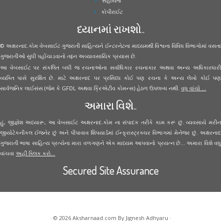
સહાયતા
કોપીરાઈટ
ધ્યાનમાં રાખશો..
© અક્ષરનાદ.કોમ વેબસાઈટ ગુજરાતી સાહિત્યને ઈન્ટરનેટના માધ્યમથી વિશ્વના વિવિધ વિભાગોમાં વસતા
ગુજરાતીઓ સુધી પહોંચાડવાનો તદ્દન અવ્યાવસાયિક પ્રયાસ છે.
આ વેબસાઈટ પર સંકલિત બધી જ રચનાઓના સર્વાધિકાર રચનાકાર અથવા અન્ય અધિકારધારી
વ્યક્તિ પાસે સુરક્ષિત છે. માટે અક્ષરનાદ પર પ્રસિધ્ધ કોઈ પણ રચના કે અન્ય લેખો કોઈ પણ
સાર્વજનિક લાઈસંસ (જેમ કે GFDL અથવા ક્રિએટીવ કોમન્સ) હેઠળ ઉપલબ્ધ નથી.
વધુ વાંચો ...
અમારા વિશે..
હું, જીજ્ઞેશ અધ્યારૂ, આ વેબસાઈટ અક્ષરનાદ.કોમ ના સંપાદક તરીકે કામ કરૂં છું. વ્યવસાયે મરીન
જીયોટેકનીકલ ઈજનેર છું અને પીપાવાવ શિપયાર્ડમાં ઈન્ફ્રાસ્ટ્રક્ચર વિભાગમાં મેનેજર છું. અક્ષરનાદ
ગુજરાતી ભાષા સાહિત્ય પ્રત્યેના મારા વળગણને એક માધ્યમ આપવાનો પ્રયત્ન છે... અમારા વિશે વધુ
વાંચવા
અહીં ક્લિક કરો...
Secured Site Assurance
· © 2026
Aksharnaad.com
By Jignesh Adhyaru ·