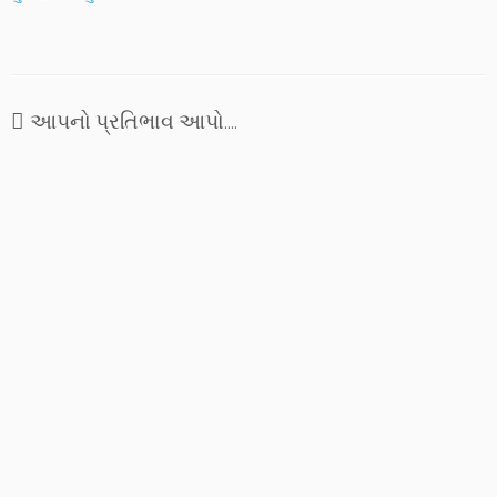
આપનો પ્રતિભાવ આપો....