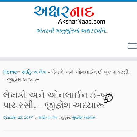
અંતરની અનુભૂતિનો અક્ષર ધ્વનિ..
Skip
to
Home
»
સાહિત્ય લેખ
»
લેખકો અને ઓનલાઈન ઈ-બુક પાયરસી..
content
– જીજ્ઞેશ અધ્યારૂ
લેખકો અને ઓનલાઈન ઈ-બુક
4
પાયરસી.. – જીજ્ઞેશ અધ્યારૂ
October 23, 2017
in
સાહિત્ય લેખ
tagged
જીજ્ઞેશ અધ્યારૂ