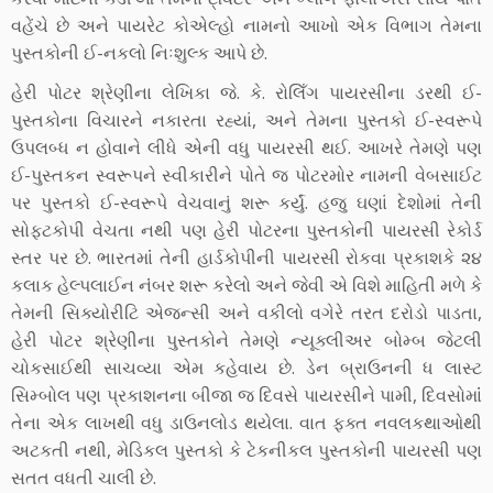
વહેંચે છે અને પાયરેટ કોએલ્હો નામનો આખો એક વિભાગ તેમના
પુસ્તકોની ઈ-નકલો નિઃશુલ્ક આપે છે.
હેરી પોટર શ્રેણીના લેખિકા જે. કે. રોલિઁગ પાયરસીના ડરથી ઈ-
પુસ્તકોના વિચારને નકારતા રહ્યાં, અને તેમના પુસ્તકો ઈ-સ્વરૂપે
ઉપલબ્ધ ન હોવાને લીધે એની વધુ પાયરસી થઈ. આખરે તેમણે પણ
ઈ-પુસ્તકન સ્વરૂપને સ્વીકારીને પોતે જ પોટરમોર નામની વેબસાઈટ
પર પુસ્તકો ઈ-સ્વરૂપે વેચવાનું શરૂ કર્યું. હજુ ઘણાં દેશોમાં તેની
સોફ્ટકોપી વેચતા નથી પણ હેરી પોટરના પુસ્તકોની પાયરસી રેકોર્ડ
સ્તર પર છે. ભારતમાંં તેની હાર્ડકોપીની પાયરસી રોકવા પ્રકાશકે ૨૪
કલાક હેલ્પલાઈન નંંબર શરૂ કરેલો અને જેવી એ વિશે માહિતી મળે કે
તેમની સિક્યોરીટિ એજન્સી અને વકીલો વગેરે તરત દરોડો પાડતા,
હેરી પોટર શ્રેણીના પુસ્તકોને તેમણે ન્યૂક્લીઅર બોમ્બ જેટલી
ચોકસાઈથી સાચવ્યા એમ કહેવાય છે. ડેન બ્રાઉનની ધ લાસ્ટ
સિમ્બોલ પણ પ્રકાશનના બીજા જ દિવસે પાયરસીને પામી, દિવસોમાંં
તેના એક લાખથી વધુ ડાઉનલોડ થયેલા. વાત ફક્ત નવલકથાઓથી
અટકતી નથી, મેડિકલ પુસ્તકો કે ટેકનીકલ પુસ્તકોની પાયરસી પણ
સતત વધતી ચાલી છે.