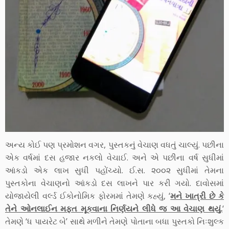
અન્ય કોઈ પણ પ્રમોશન વગર, પુસ્તકનું વેચાણ વધતું ચાલ્યું. પછીના
એક વર્ષમાં દસ હજાર નકલો વેચાઈ. અને એ પછીના વર્ષ સુધીમાં
આંકડો એક લાખ સુધી પહોંચ્યો. ઈ.સ. ૨૦૦૨ સુધીમાં તેમના
પુસ્તકોના વેચાણનો આંકડો દસ લાખને પાર કરી ગયો. દાવોસમાં
યોજાયેલી વર્લ્ડ ઈકોનોમિક ફોરમમાં તેમણે કહ્યું, ‘
મને ખાત્રી છે કે
તેને ઓનલાઈન મફત મૂકવાના નિર્ણયને લીધે જ આ વેચાણ થયું.
‘
તેમણે ‘ધ પાયરેટ બે’ સાથે મળીને તેમણે પોતાના બધા પુસ્તકો નિઃશુલ્ક