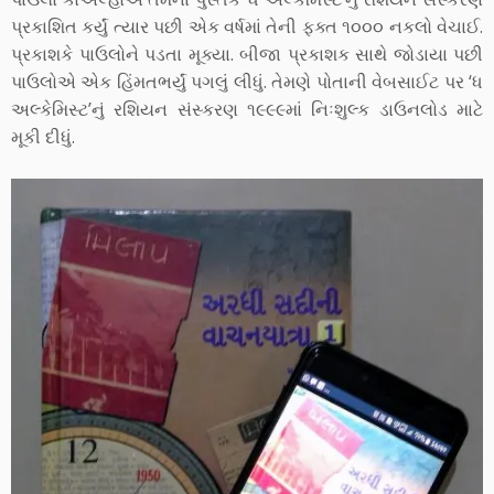
પ્રકાશિત કર્યું ત્યાર પછી એક વર્ષમાં તેની ફક્ત ૧૦૦૦ નકલો વેચાઈ.
પ્રકાશકે પાઉલોને પડતા મૂક્યા. બીજા પ્રકાશક સાથે જોડાયા પછી
પાઉલોએ એક હિંમતભર્યું પગલું લીધું. તેમણે પોતાની વેબસાઈટ પર ‘ધ
અલ્કેમિસ્ટ’નું રશિયન સંસ્કરણ ૧૯૯૯માં નિઃશુલ્ક ડાઉનલોડ માટે
મૂકી દીધું.