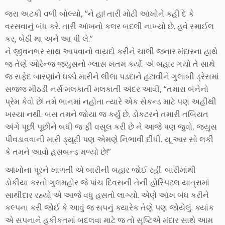
જરા અટકી વળી બોલ્યો, “ને હા! તારી મોટી આંખોને કહી દે કે
વરસવાનું બંધ કરે. તારી આંખનો કલર બદલી નાખ્યો છે. હવે સ્માઈલ
કર, બેઠી થા અને આ પી લે.”
ને જીવનભર સાથ આપવાનો વાયદો કરીને ચાલી જનાર મંદારના હાથે
જ તેણે ઓરેન્જ જ્યુસનો ગ્લાસ ખતમ કર્યો. એ બહાર ગયો તે સાથે
જ સફેદ બારણાંને ધક્કો મારીને લીલા પડદાને હટાવીને ગુલાબી ડ્રેસમાં
સજ્જ મીઠડી નર્સ મલકાતી મલકાતી અંદર આવી, “તમારા બંનેનો
પ્રેમ કેવો છે! તમે ભાનમાં નહોતા ત્યારે એક સેકન્ડ માટે પણ અહીંથી
ખસ્યા નથી. બસ તમને જોયા જ કર્યું છે. ડોકટરને તમારી તબિયત
અંગે પૂછી પૂછીને બધી જ ફી વસૂલ કરી છે ને આજે પણ જુવો, જ્યુસ
પીવડાવવાની મારી ડ્યૂટી પણ એમણે નિભાવી દીધી. યૂ આર સો લકી
કે તમને આવો હસબન્ડ મળ્યો છે!”
આંખોના પૂરને ખાળતી એ બારીની બહાર જોઈ રહી. બારીમાંથી
ડોકીયા કરતો ગુલમહોર જે પાંચ દિવસની તેની હોસ્પિટલ યાત્રામાં
સાથીદાર રહ્યો એ આજે વધુ હસતો લાગ્યો. એણે આંખ બંધ કરીને
કલ્પના કરી જોઈ કે આવું જ સપનું ક્યારેક તેણે પણ જોયેલું. ક્યાંક
એ સપનાને હકીકતમાં બદલવા માટે જ તો સૃષ્ટિએ મંદાર સાથે આમ