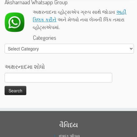
Aksharnaad Whatsapp Group
અક્ષરનાદના વ્હોટ્સએપ ગ્રુપ સાથે જોડાવ
અહીં
ક્લિક કરીને
અને મેળવો નવા લેખની લિંક તમારા
વ્હોટ્સએપમાં.
Categories
Categories
અક્ષરનાદમા શોધો
વૈવિધ્ય
સંપાદક પરિચય