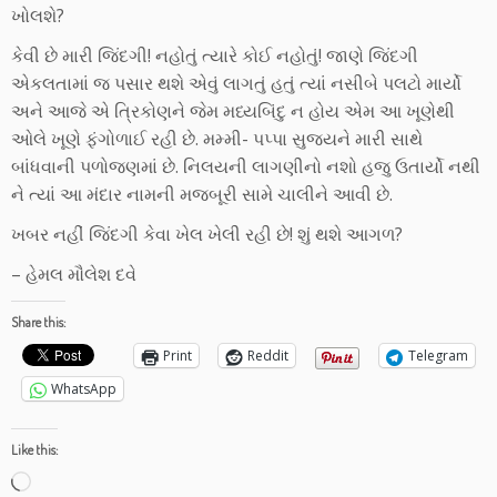
ખોલશે?
કેવી છે મારી જિંદગી! નહોતું ત્યારે કોઈ નહોતું! જાણે જિંદગી
એકલતામાં જ પસાર થશે એવું લાગતું હતું ત્યાં નસીબે પલટો માર્યો
અને આજે એ ત્રિકોણને જેમ મધ્યબિંદુ ન હોય એમ આ ખૂણેથી
ઓલે ખૂણે ફંગોળાઈ રહી છે. મમ્મી- પપ્પા સુજયને મારી સાથે
બાંધવાની પળોજણમાં છે. નિલયની લાગણીનો નશો હજુ ઉતાર્યો નથી
ને ત્યાં આ મંદાર નામની મજબૂરી સામે ચાલીને આવી છે.
ખબર નહીં જિંદગી કેવા ખેલ ખેલી રહી છે! શું થશે આગળ?
– હેમલ મૌલેશ દવે
Share this:
Print
Reddit
Telegram
WhatsApp
Like this:
Loading…