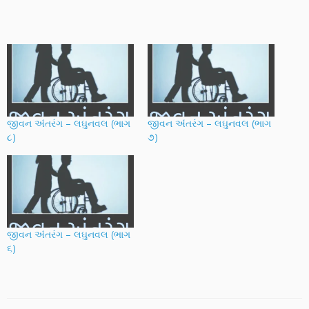
જીવન અંંતરંગ – લઘુનવલ (ભાગ
જીવન અંંતરંગ – લઘુનવલ (ભાગ
૮)
૭)
જીવન અંંતરંગ – લઘુનવલ (ભાગ
૬)