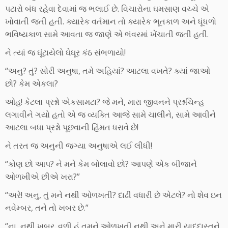
પટારો બંધ રહેવા દેવામાં જ ભલાઈ છે. વિચારોના ઘમસાણ વચ્ચે એ
ખોવાતી જતી હતી. ક્યારેક વર્તમાન તો ક્યારેક ભૂતકાળ અને ધૂંધળો
ભવિષ્યકાળ સામે આવતા જ જાણે એ ભંવરમાં ખેંચાતી જતી હતી.
ને ત્યાં જ ઘૂંટાયેલો ઘેઘૂર કંઠ સંભળાયો!
“અનુ? તું? સોરી અનુષા, તમે અહિયાં? આટલા વખતે? ક્યાં જાઓ
છો? કેમ એકલા?
ઓહ! કેટલા પ્રશ્નો એકસામટા? જે મને, મારા જીવનને પ્રશ્નચિન્હ
લગાવીને ગયો હતો એ જ વ્યક્તિ આજે સામે ચાલીને, સામે આવીને
આટલા બધા પ્રશ્નો પૂછવાની હિંમત ધરાવે છે!
ને તરત જ અનુની જગ્યા અનુષાએ લઈ લીધી!
“કોણ છો આપ? ને મને કેમ બોલાવો છો? આપણે એક બીજાને
ઓળખીએ છીએ ખરા?”
“અરે! અનુ, તું મને નથી ઓળખતી? દાઢી વધારી છે એટલે? નો શેવ ઇન
નવેમ્બર, તને તો ખબર છે.”
“ના, નથી ખબર. વળી હું તમને ઓળખતી નથી અને મારી યાદદાસ્તને