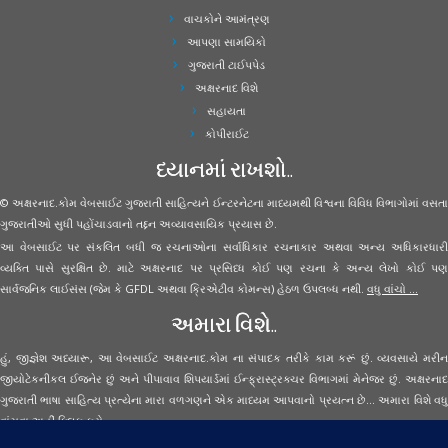
વાચકોને આમંત્રણ
આપણા સામયિકો
ગુજરાતી ટાઈપપેડ
અક્ષરનાદ વિશે
સહાયતા
કોપીરાઈટ
ધ્યાનમાં રાખશો..
© અક્ષરનાદ.કોમ વેબસાઈટ ગુજરાતી સાહિત્યને ઈન્ટરનેટના માધ્યમથી વિશ્વના વિવિધ વિભાગોમાં વસતા
ગુજરાતીઓ સુધી પહોંચાડવાનો તદ્દન અવ્યાવસાયિક પ્રયાસ છે.
આ વેબસાઈટ પર સંકલિત બધી જ રચનાઓના સર્વાધિકાર રચનાકાર અથવા અન્ય અધિકારધારી
વ્યક્તિ પાસે સુરક્ષિત છે. માટે અક્ષરનાદ પર પ્રસિધ્ધ કોઈ પણ રચના કે અન્ય લેખો કોઈ પણ
સાર્વજનિક લાઈસંસ (જેમ કે GFDL અથવા ક્રિએટીવ કોમન્સ) હેઠળ ઉપલબ્ધ નથી.
વધુ વાંચો ...
અમારા વિશે..
હું, જીજ્ઞેશ અધ્યારૂ, આ વેબસાઈટ અક્ષરનાદ.કોમ ના સંપાદક તરીકે કામ કરૂં છું. વ્યવસાયે મરીન
જીયોટેકનીકલ ઈજનેર છું અને પીપાવાવ શિપયાર્ડમાં ઈન્ફ્રાસ્ટ્રક્ચર વિભાગમાં મેનેજર છું. અક્ષરનાદ
ગુજરાતી ભાષા સાહિત્ય પ્રત્યેના મારા વળગણને એક માધ્યમ આપવાનો પ્રયત્ન છે... અમારા વિશે વધુ
વાંચવા
અહીં ક્લિક કરો...