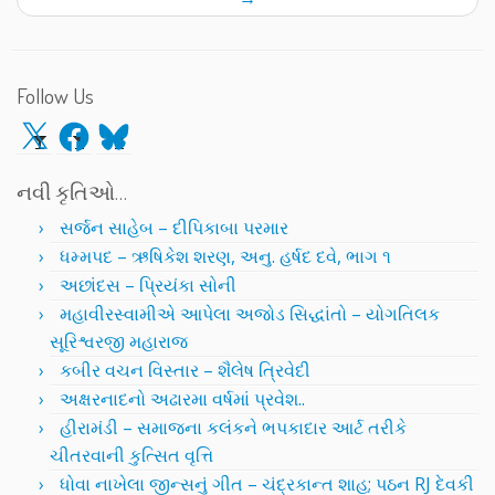
Follow Us
X
Facebook
Bluesky
નવી કૃતિઓ…
સર્જન સાહેબ – દીપિકાબા પરમાર
ધમ્મપદ – ઋષિકેશ શરણ, અનુ. હર્ષદ દવે, ભાગ ૧
અછાંદસ – પ્રિયંકા સોની
મહાવીરસ્વામીએ આપેલા અજોડ સિદ્ધાંતો – યોગતિલક
સૂરિશ્વરજી મહારાજ
કબીર વચન વિસ્તાર – શૈલેષ ત્રિવેદી
અક્ષરનાદનો અઢારમા વર્ષમાં પ્રવેશ..
હીરામંડી – સમાજના કલંકને ભપકાદાર આર્ટ તરીકે
ચીતરવાની કુત્સિત વૃત્તિ
ધોવા નાખેલા જીન્સનું ગીત – ચંદ્રકાન્ત શાહ; પઠન RJ દેવકી