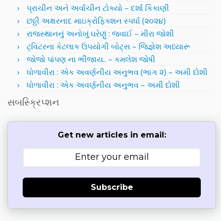
પ્રાચીન અને અર્વાચીન ટોક્યો – દર્શા કિકાણી
છઠ્ઠી અક્ષરનાદ માઇક્રોફિક્શન સ્પર્ધા (૨૦૨૪)
રાજસ્થાનનું અનોખું ઘરેણું : જવાઈ – મીરા જોશી
ટ્વિટરના કેટલાક ઉપયોગી બોટ્સ – જિજ્ઞેશ અધ્યારૂ
જોજો પાંપણ ના ભીંજાય.. – કમલેશ જોષી
ધોળાવીરા : એક અવર્ણનીય અનુભવ (ભાગ ૨) – અમી દોશી
ધોળાવીરા : એક અવર્ણનીય અનુભવ – અમી દોશી
સબસ્ક્રિપ્શન
Get new articles in email:
Subscribe