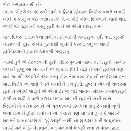
ભેટો કરાવ્યો નથી ને?
કદાચ એટલે જ મંદારની સાથે અહિયાં રહેવાના નિર્ણય વખતે ન કંઈ
બોલી શકાયું ન કંઈ વિરોધ થયો કે, ન કોઈ ગીલા શિકવાની વાર્તા થઇ.
જાણે એ પહેલાની અનુ હતી અને એ એનો મંદાર, બસ!
પાંચ દિવસમાં સંબંધના સમીકરણો બદલી ગયા હતા. ફરિયાદ, ગુસ્સો,
નારાજગી, હાર, સંબંધ તુટવાથી ખુંચેલી કરચો, બધું જ જાણે
હોસ્પિટલની હવામાં ઓગળી ગયું હતું.
આજે હવે એ ઘેર જવાની હતી. મંદાર પુનામાં જોબ કરતો હતો. મમ્મી-
પપ્પાને હજુ આ બનાવની જાણ થવા દીધી નહોતી અને હવે એ પણ
મને ‘આખી’ જાણીને જેમ કરવું હોય તેમ કરવા દેવાની તરફેણમાં હતા.
મારો વિરોધ આ ક્ષણે તેમને પાલવે તેમ નહોતો. સુજય એમની નજરમાં
હતો ને એટલે જ હવે એ એના ઘેર જ લઈ જવાના મંદારના આગ્રહને
ટાળી ન શકી કે પછી કદાચ ટાળવા માગતી નહોતી. તેની સાથે
જિંદગીએ કરેલા છળને એ ભૂતકાળના સંબંધના સહારે જાણે ભૂલી
જવા માગતી હોય! મનોમન એ વિચારો પણ ચાલતા હતા કે જયારે
મંદારને ખબર પડશે કે , ‘હું અધૂરી નથી, તો શું થશે? મારી અધૂરપના
કારણે મને ખોઈ બેસવાનો ગમ મનાવશે કે પછી નવા સંબંધના દ્વાર