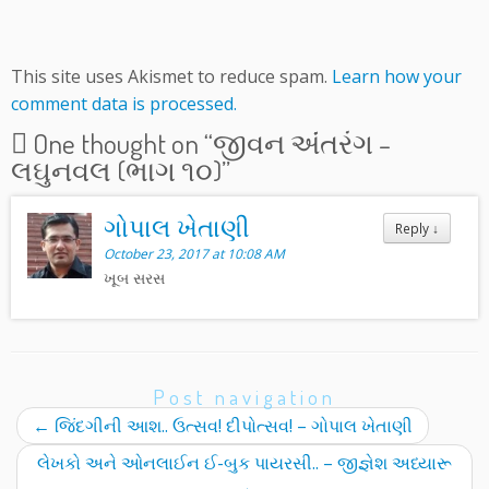
This site uses Akismet to reduce spam.
Learn how your
comment data is processed.
One thought on “
જીવન અંંતરંગ –
લઘુનવલ (ભાગ ૧૦)
”
ગોપાલ ખેતાણી
Reply
↓
October 23, 2017 at 10:08 AM
ખૂબ સરસ
Post navigation
←
જિંદગીની આશ.. ઉત્સવ! દીપોત્સવ! – ગોપાલ ખેતાણી
લેખકો અને ઓનલાઈન ઈ-બુક પાયરસી.. – જીજ્ઞેશ અધ્યારૂ
→