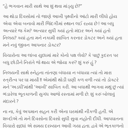
“હે ભગવાન મારી સાથે આ શું થવા માંડ્યુ છે?”
આ થોડા દિવસોમાં તો જાણે આખી પૃથ્વીનો આંટો મારી લીધો હોય
એવા એવા બનાવો મારી જિંદગીમાં સ્થાન લઈ રહ્યા છે ! આ બધુ
અત્યારે જ કેમ? અત્યાર સુધી ક્યાં હતો મંદાર અને ક્યાં હતો
નિલય? ક્યાં હતા મને નકામી સાબિત કરનાર ડોકટર અને ક્યાં હતા
મને નવું જીવન આપનાર ડોક્ટર?
વિચારોના આ લાંબા યુધ્ધમાં મારે કોનો પક્ષ લેવો? કે પાછું કુદરત પર
બધુ છોડીને નિરાંતે જે થાય એ જોયા કરું? શું કરું હું ?
નિલયની સાથે સ્નેહના તાંતણા બંધાયા ન બંધાયા ત્યાં તો મારા
સ્ત્રીત્વ પર ઘા માર્યો !! એમાંથી થોડી ઘણી કળ વળી ત્યાં તો ડોક્ટરે
મને ‘અડધી’માંથી ‘આખી’ સાબિત કરી. આ બધાથી ભાગવા મથું છું ત્યાં
ભંડારેલા ભૂતકાળની સુગંધ આજે રસ્તામાં મળી છે. શું કરું બોલાવું
મંદારને ?
ના ના, કેવું અપમાન સહન કરી એના ઘરમાંથી નીકળી હતી. એ
શબ્દોએ તો મને દિવસોના દિવસો સુધી સુવા નહોતી દીધી. આપઘાતના
વિચારો સુધ્ધાં એ સમય દરમ્યાન આવી ગયા હતા. હવે એ ભૂતકાળનો