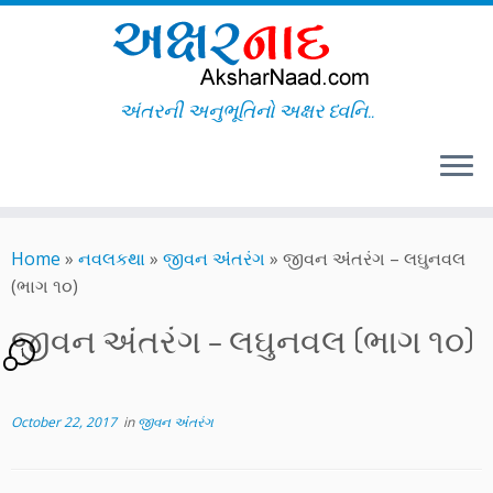
અંતરની અનુભૂતિનો અક્ષર ધ્વનિ..
Skip
to
Home
»
નવલકથા
»
જીવન અંંતરંગ
»
જીવન અંંતરંગ – લઘુનવલ
content
(ભાગ ૧૦)
જીવન અંંતરંગ – લઘુનવલ (ભાગ ૧૦)
1
October 22, 2017
in
જીવન અંંતરંગ