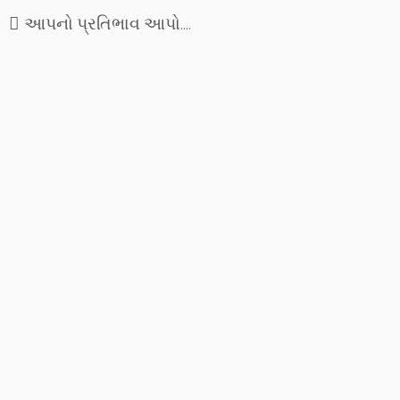
આપનો પ્રતિભાવ આપો....