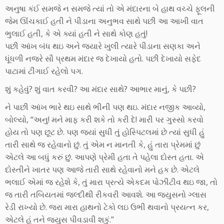
અનુષા કંઈ સમજે ન સમજે ત્યાં તો એ મંદારના બે હાથ વચ્ચે ફૂલની
જેમ ઊંચકાઈ હતી ને પીડાના અનુભવ સાથે પછી આ આખી વાત
ભુલાઈ હતી, કે એ ક્યાં હતી ને સાથે કોણ હતું!
પછી આંખ બંધ થઇ અને જયારે ખુલી ત્યારે પીડાના સણકા અને
ધૂંધળી નજરે સૌ પ્રથમ મંદાર જ દેખાયો હતો. પછી દેખાયો સફેદ
પાટામાં ટીંગાઈ રહેલો પગ.
શું કહેવું? શું વાત કરવી? આ મંદાર સાથે? આભાર માનું, કે પછી?
ને પાછી આંખ ભારે થઇ સાથે ભીની પણ થઇ. મંદાર નજીક આવ્યો,
બોલ્યો, “અનુ! મને માફ કરી શકે તો કરી દે! મારી પર ગુસ્સો કરવો
હોય તો પણ છૂટ છે. પણ જ્યાં સુધી તું હોસ્પિટલમાં છે ત્યાં સુધી હું
તારી સાથે જ રહેવાનો છું. તું એમ ન માનતી કે, હું તારા પ્રેમમાં છું
એટલે આ બધું કરું છું. આપણે પ્રેમી હતા તે પહેલા દોસ્ત હતા. એ
દોસ્તીને ખાતર પણ આજે તારી સાથે રહેવાનો મને હક છે. એટલે
ભલાઈ એમાં જ રહેશે કે, તું મારા પ્રત્યે એકદમ પોઝીટીવ થઇ જા, તો
જ તારી તબિયતમાં જલ્દીથી રીકવરી આવશે. આ જ્યુસનો ગ્લાસ
રેડી રાખ્યો છે. જરા મારા હાથનો ટેકો લઇ ઉભી થવાનો પ્રયત્ન કર,
એટલે હું તને જ્યુસ પીવડાવી શકું.”