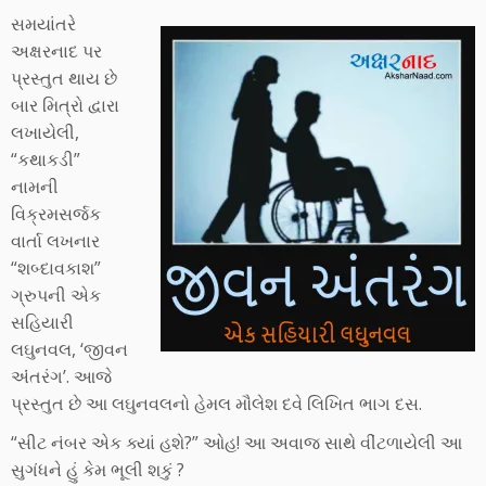
સમયાંતરે
અક્ષરનાદ પર
પ્રસ્તુત થાય છે
બાર મિત્રો દ્વારા
લખાયેલી,
“કથાકડી”
નામની
વિક્રમસર્જક
વાર્તા લખનાર
“શબ્દાવકાશ”
ગ્રુપની એક
સહિયારી
લઘુનવલ, ‘જીવન
અંંતરંગ’. આજે
પ્રસ્તુત છે આ લઘુનવલનો હેમલ મૌલેશ દવે લિખિત ભાગ દસ.
“સીટ નંબર એક ક્યાં હશે?” ઓહ! આ અવાજ સાથે વીંટળાયેલી આ
સુગંધને હું કેમ ભૂલી શકું ?