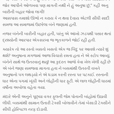
જોર આપીને ઓળખવા પણ માગતી નથી ને હું અનુષા છું,” કહીં અનુ
બારીની બહાર જોવા લાગી!
આસપાસ તમાશો ઊભો ન કરાય કે ન થવા દેવાય એટલી સીધી સાદી
સમજ આ સમાજમાં ઉછરેલા બંને જણામાં હતી.
નજર બંનેની બારીની બહાર હતી, પરંતુ એ આંખો ઝડપથી પસાર થતાં
દ્રશ્યોની આરપાર એકસરખા જ ભૂતકાળને જોઈ રહી હતી.
ક્યારેક તો આ રસ્તો ખસતો ખસતો એક જ બિંદુ પર આવશે ત્યારે શું
થશે? અનુષાના મગજમાં આજ વિચારો રમતા હતા ને એ સ્ટોપ આવ્યું.
બંનેને સાથે જ ઉતરવાનું થયું! આ કુદરત આજે કેવા ખેલ ખેલી રહી છે
એ બંને જણા સમજવા માગતા હતા ને બસમાંથી ઉતરતી વખતે
અનુષાનો પગ લથડ્યો ને એ ધડામ કરતી રસ્તા પર પટકાઈ. રસ્તાની
ધાર એના પગમાં ખૂંચી અને લોહીની ધાર ફૂટી. એ લાલ લોહીની ધારમાં
વર્ષોના અબોલા વહેતા ગયા.
મંદારે એની અનુને પૂછ્યા વગર ફૂલની જેમ પોતાની બાંહોમાં ઉઠાવી
લીધી. બસમાંથી સામાન ઉતારી ટેક્સી બોલાવીને તેમાં બેસાડી ટેક્સીને
સીધી હોસ્પિટલ તરફ દોડાવી.