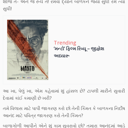
શીજે તે- એને જે રુચે તે! રમવા દ્યોને બાળકને જ્યાં સુધી રમે ત્યાં
સુધી!
Trending
‘મન્ટો’ ફિલ્મ રિવ્યૂ – જીજ્ઞેશ
અધ્યારૂ
આ ખા, પેલું ખા, એમ કહેવામાં શું હાંસલ છે? ટાપલી મારીને સુવારી
દેવામાં કાંઈ કમાણી છે ખરી?
તમે વિલાસ માટે પાપી જાગરણ કરો છો તેની કિંમત કે બાળકના નિર્દોષ
આનંદ માટે પવિત્ર જાગરણ કરો તેની કિંમત?
બાળાગોળી આપીને એને શું કામ સુવરાવો છો? તમારા આનંદમાં આડે