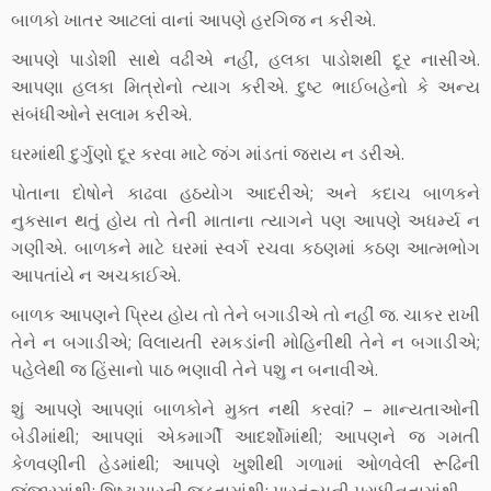
બાળકો ખાતર આટલાં વાનાં આપણે હરગિજ ન કરીએ.
આપણે પાડોશી સાથે વઢીએ નહીં, હલકા પાડોશથી દૂર નાસીએ.
આપણા હલકા મિત્રોનો ત્યાગ કરીએ. દુષ્ટ ભાઈબહેનો કે અન્ય
સંબંધીઓને સલામ કરીએ.
ઘરમાંથી દુર્ગુણો દૂર કરવા માટે જંગ માંડતાં જરાય ન ડરીએ.
પોતાના દોષોને કાઢવા હઠયોગ આદરીએ; અને કદાચ બાળકને
નુકસાન થતું હોય તો તેની માતાના ત્યાગને પણ આપણે અધર્મ્ય ન
ગણીએ. બાળકને માટે ઘરમાં સ્વર્ગ રચવા કઠણમાં કઠણ આત્મભોગ
આપતાંયે ન અચકાઈએ.
બાળક આપણને પ્રિય હોય તો તેને બગાડીએ તો નહીં જ. ચાકર રાખી
તેને ન બગાડીએ; વિલાયતી રમકડાંની મોહિનીથી તેને ન બગાડીએ;
પહેલેથી જ હિંસાનો પાઠ ભણાવી તેને પશુ ન બનાવીએ.
શું આપણે આપણાં બાળકોને મુક્ત નથી કરવાં? – માન્યતાઓની
બેડીમાંથી; આપણાં એકમાર્ગી આદર્શોમાંથી; આપણને જ ગમતી
કેળવણીની હેડમાંથી; આપણે ખુશીથી ગળામાં ઓળવેલી રૂઢિની
જંજીરમાંથી; શિષ્ટાચારની જડતામાંથી; પારતંત્ર્યની પરાધીનતામાંથી.