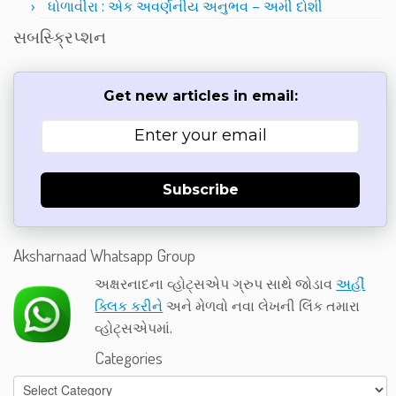
ધોળાવીરા : એક અવર્ણનીય અનુભવ – અમી દોશી
સબસ્ક્રિપ્શન
Get new articles in email:
Subscribe
Aksharnaad Whatsapp Group
અક્ષરનાદના વ્હોટ્સએપ ગ્રુપ સાથે જોડાવ
અહીં
ક્લિક કરીને
અને મેળવો નવા લેખની લિંક તમારા
વ્હોટ્સએપમાં.
Categories
Categories