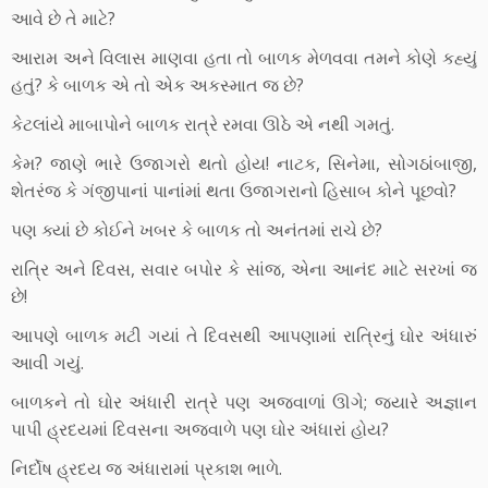
આવે છે તે માટે?
આરામ અને વિલાસ માણવા હતા તો બાળક મેળવવા તમને કોણે કહ્યું
હતું? કે બાળક એ તો એક અકસ્માત જ છે?
કેટલાંયે માબાપોને બાળક રાત્રે રમવા ઊઠે એ નથી ગમતું.
કેમ? જાણે ભારે ઉજાગરો થતો હોય! નાટક, સિનેમા, સોગઠાંબાજી,
શેતરંજ કે ગંજીપાનાં પાનાંમાં થતા ઉજાગરાનો હિસાબ કોને પૂછવો?
પણ ક્યાં છે કોઈને ખબર કે બાળક તો અનંતમાં રાચે છે?
રાત્રિ અને દિવસ, સવાર બપોર કે સાંજ, એના આનંદ માટે સરખાં જ
છે!
આપણે બાળક મટી ગયાં તે દિવસથી આપણામાં રાત્રિનું ઘોર અંધારું
આવી ગયું.
બાળકને તો ઘોર અંધારી રાત્રે પણ અજવાળાં ઊગે; જ્યારે અજ્ઞાન
પાપી હ્રદયમાં દિવસના અજવાળે પણ ઘોર અંધારાં હોય?
નિર્દોષ હ્રદય જ અંધારામાં પ્રકાશ ભાળે.