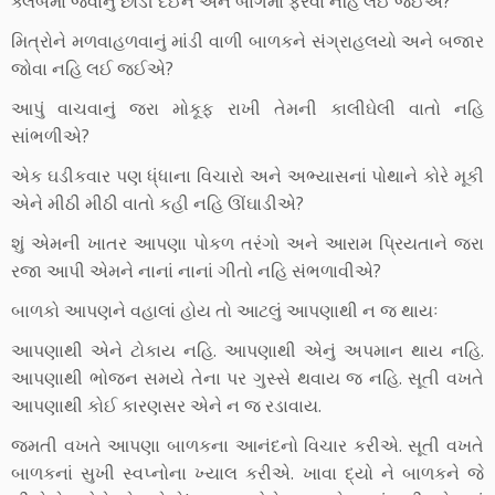
ક્લબમાં જવાનું છોડી દઈને એને બાગમાં ફરવા નહિ લઈ જઈએ?
મિત્રોને મળવાહળવાનું માંડી વાળી બાળકને સંગ્રાહલયો અને બજાર
જોવા નહિ લઈ જઈએ?
આપું વાચવાનું જરા મોકૂફ રાખી તેમની કાલીઘેલી વાતો નહિ
સાંભળીએ?
એક ઘડીકવાર પણ ધ્ંધાના વિચારો અને અભ્યાસનાં પોથાને કોરે મૂકી
એને મીઠી મીઠી વાતો કહી નહિ ઊંઘાડીએ?
શું એમની ખાતર આપણા પોકળ તરંગો અને આરામ પ્રિયતાને જરા
રજા આપી એમને નાનાં નાનાં ગીતો નહિ સંભળાવીએ?
બાળકો આપણને વહાલાં હોય તો આટલું આપણાથી ન જ થાયઃ
આપણાથી એને ટોકાય નહિ. આપણાથી એનું અપમાન થાય નહિ.
આપણાથી ભોજન સમયે તેના પર ગુસ્સે થવાય જ નહિ. સૂતી વખતે
આપણાથી કોઈ કારણસર એને ન જ રડાવાય.
જમતી વખતે આપણા બાળકના આનંદનો વિચાર કરીએ. સૂતી વખતે
બાળકનાં સુખી સ્વપ્નોના ખ્યાલ કરીએ. ખાવા દ્યો ને બાળકને જે