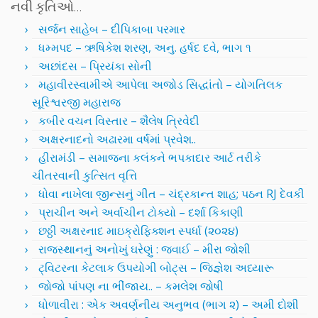
નવી કૃતિઓ…
સર્જન સાહેબ – દીપિકાબા પરમાર
ધમ્મપદ – ઋષિકેશ શરણ, અનુ. હર્ષદ દવે, ભાગ ૧
અછાંદસ – પ્રિયંકા સોની
મહાવીરસ્વામીએ આપેલા અજોડ સિદ્ધાંતો – યોગતિલક
સૂરિશ્વરજી મહારાજ
કબીર વચન વિસ્તાર – શૈલેષ ત્રિવેદી
અક્ષરનાદનો અઢારમા વર્ષમાં પ્રવેશ..
હીરામંડી – સમાજના કલંકને ભપકાદાર આર્ટ તરીકે
ચીતરવાની કુત્સિત વૃત્તિ
ધોવા નાખેલા જીન્સનું ગીત – ચંદ્રકાન્ત શાહ; પઠન RJ દેવકી
પ્રાચીન અને અર્વાચીન ટોક્યો – દર્શા કિકાણી
છઠ્ઠી અક્ષરનાદ માઇક્રોફિક્શન સ્પર્ધા (૨૦૨૪)
રાજસ્થાનનું અનોખું ઘરેણું : જવાઈ – મીરા જોશી
ટ્વિટરના કેટલાક ઉપયોગી બોટ્સ – જિજ્ઞેશ અધ્યારૂ
જોજો પાંપણ ના ભીંજાય.. – કમલેશ જોષી
ધોળાવીરા : એક અવર્ણનીય અનુભવ (ભાગ ૨) – અમી દોશી