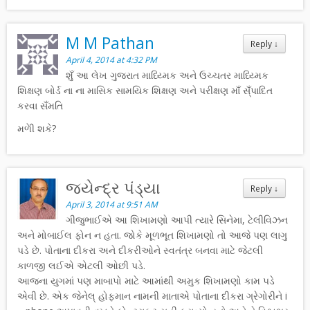
M M Pathan
Reply
↓
April 4, 2014 at 4:32 PM
શુઁ આ લેખ ગુજરાત માધ્ય્મિક અને ઉચ્ચતર માધ્ય્મિક
શિક્ષણ બોર્ડ ના ના માસિક સામયિક શિક્ષણ અને પરીક્ષણ માઁ સ્ઁપાદિત
કરવા સઁમતિ
મળેી શકે?
જયેન્દ્ર પંડ્યા
Reply
↓
April 3, 2014 at 9:51 AM
ગીજુભાઈએ આ શિખામણો આપી ત્યારે સિનેમા, ટેલીવિઝન
અને મોબાઈલ ફોન ન હતા. જોકે મૂળભૂત શિખામણો તો આજે પણ લાગુ
પડે છે. પોતાના દીકરા અને દીકરીઓને સ્વતંત્ર બનવા માટે જેટલી
કાળજી લઈએ એટલી ઓછી પડે.
આજના યુગમાં પણ માબાપો માટે આમાંથી અમુક શિખામણો કામ પડે
એવી છે. એક જેનેલ્ હોફ્માન નામની માતાએ પોતાના દીકરા ગ્રેગોરીને i