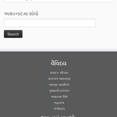
અક્ષરનાદમા શોધો
વૈવિધ્ય
સંપાદક પરિચય
વાચકોને આમંત્રણ
આપણા સામયિકો
ગુજરાતી ટાઈપપેડ
અક્ષરનાદ વિશે
સહાયતા
કોપીરાઈટ