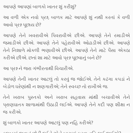
આપણે આપણાં બાળકો ખાતર શું કરીશું?
આ વળી એક નવો પ્રશ્ન, બાળક માટે આપણે શું નથી કરતાં કે વળી
આવો પ્રશ્ન પૂછાય છે?
આપણે તેને ખવરાવીએ પિવરાવીએ છીએ. આપણે તેને રમાડીએ
જમાડીએ છીએ. આપણે તેને પહેરાવીએ ઓઢાડીએ છીએ. આપણે
તેને નિશાળે મોકલી ભણાવીએ છીએ. આપણે તેને માટે પૈસા એકઠા
કરીએ છીએ. છતાં શા માટે આવો પ્રશ્ન પૂછવાનું બને છે?
આ પ્રશ્ન ને જરા ગંભીરતાથી વિચારીએ.
આપણે તેની ખાતર આટલું તો કરવું જ જોઈએ. તેને કઢંગા કપડાં ને
બેડોળ ઘરેણાંથી ન શણગારીએ; તેને સ્વચ્છ તો રાખીએ જ.
તેને ખરાબ પુસ્તકો અને ખરાબ સહવાસ માંથી બચાવીએ તેને
પ્રાણઘાતક શાળામાંથી ઉઠાડી લઈએ. આપણે તેને કદી પણ શીક્ષા ન
જ કરીએ.
શું બાળકો ખાતર આપણે આટલું પણ નહિ કરીએ?