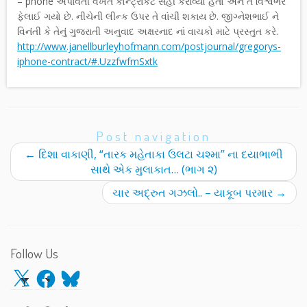
– phone અપાવતી વખતે કોન્ટ્રાકટ સહી કરાવ્યો હતો અને તે વિશ્વભર
ફેલાઈ ગયો છે. નીચેની લીન્ક ઉપર તે વાંચી શકાય છે. જીગ્નેશભાઈ ને
વિનંતી કે તેનું ગુજરાતી અનુવાદ અક્ષરનાદ નાં વાચકો માટે પ્રસ્તુત કરે.
http://www.janellburleyhofmann.com/postjournal/gregorys-
iphone-contract/#.UzzfwfmSxtk
Post navigation
←
દિશા વાકાણી, “તારક મહેતાકા ઉલટા ચશ્મા” ના દયાભાભી
સાથે એક મુલાકાત… (ભાગ ૨)
ચાર અદ્રુત ગઝલો.. – યાકૂબ પરમાર
→
Follow Us
X
Facebook
Bluesky