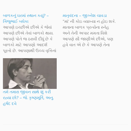
બાળકનું ઘરમાં સ્થાન કયું? –
માતૃવંદના – જીગ્નેશ ચાવડા
ગિજુભાઈ બધેકા
"માં' ની કોઇ વ્યાખ્યા ન હોઇ શકે.
આપણે ઇચ્છીએ છીએ કે જેવાં
માતાના બાળક પ્રત્યેના સ્નેહ
આપણે છીએ તેવાં બાળકો થાય.
અને તેની અપાર મમતા વિશે
આપણે પોતે જ ઠરાવી દીધું છે કે
આપણે સૌ જાણીએ છીએ, પણ
બાળકો માટે આપણો આદર્શ
હવે વાત એ છે કે આપણે તેના
પૂરતો છે. આપણાથી ઉચ્ચ વૃત્તિનાં
પ્રત્યે કેટલી વફાદારી અને
ને શક્તિનાં બાળકો થઈ શકે એ
સન્માન જાળવીએ છીએ. તેને
ખ્યાલ આપણામાં છે? દુનિયા
સાચવવાની, જાળવવાની આપણી
આગળ વધે છે કે પાછળ જાય છે?
ફરજ વિશે આપણે કેટલા સભાન
બાળવિચારને આપણા હદયમાં
છીએ? માતૃવંદના વિશેષ
કેટલું સ્થાન છે? આપણે…
અઠવાડીયા માટે અક્ષરનાદને…
તમે તમારા જીવન સાથે શું કરી
રહ્યા છો? – જે. કૃષ્ણમૂર્તિ, અનુ.
હર્ષદ દવે