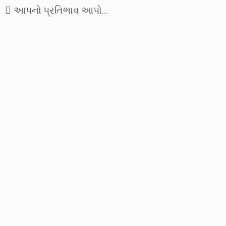
આપનો પ્રતિભાવ આપો....