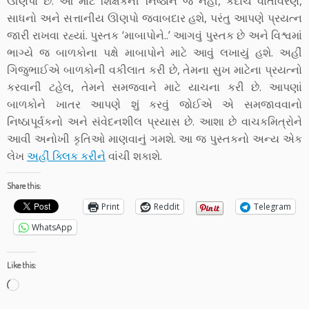
ઊણપો છે. આ માટે શિક્ષકની નિષ્ઠાને જ નહીં, કદાચ વાતાવરણ,
સાધનો અને સત્તાનીય ઊણપો જવાબદાર હશે, પરંતુ આપણે પ્રયત્ન
જારી રાખવા રહ્યાં. પુસ્તક ‘માબાપોને..’ આગવું પુસ્તક છે અને વિશ્વમાં
ભાગ્યે જ બાળકોના પક્ષે માબાપોને માટે આવું લખાયું હશે. અહીં
ગિજુભાઈએ બાળકોની વકીલાત કરી છે, તેમના સુખ માટેના પ્રયત્નો
કરવાની ટહેલ, તેમને સમજવાને માટે યાચના કરી છે. આપણાં
બાળકોને ખાતર આપણે શું કરવું જોઈએ એ સમજાવવાનો
નિષ્ઠાપૂર્વકનો અને સંવેદનશીલ પ્રયાસ છે. આશા છે વાચકમિત્રોને
આવી અનોખી કૃતિઓ માણવાનું ગમશે. આ જ પુસ્તકનો અન્ય એક
લેખ
અહીં ક્લિક કરીને
વાંચી શકાશે.
Share this:
Print
Reddit
Telegram
WhatsApp
Like this:
Loading…