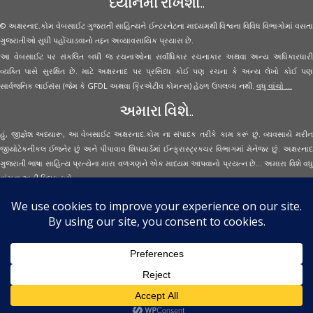
ધ્યાનમાં રાખશો..
© અક્ષરનાદ.કોમ વેબસાઈટ ગુજરાતી સાહિત્યને ઈન્ટરનેટના માધ્યમથી વિશ્વના વિવિધ વિભાગોમાં વસતા
ગુજરાતીઓ સુધી પહોંચાડવાનો તદ્દન અવ્યાવસાયિક પ્રયાસ છે.
આ વેબસાઈટ પર સંકલિત બધી જ રચનાઓના સર્વાધિકાર રચનાકાર અથવા અન્ય અધિકારધારી
વ્યક્તિ પાસે સુરક્ષિત છે. માટે અક્ષરનાદ પર પ્રસિધ્ધ કોઈ પણ રચના કે અન્ય લેખો કોઈ પણ
સાર્વજનિક લાઈસંસ (જેમ કે GFDL અથવા ક્રિએટીવ કોમન્સ) હેઠળ ઉપલબ્ધ નથી.
વધુ વાંચો ...
અમારા વિશે..
હું, જીજ્ઞેશ અધ્યારૂ, આ વેબસાઈટ અક્ષરનાદ.કોમ ના સંપાદક તરીકે કામ કરૂં છું. વ્યવસાયે મરીન
જીયોટેકનીકલ ઈજનેર છું અને પીપાવાવ શિપયાર્ડમાં ઈન્ફ્રાસ્ટ્રક્ચર વિભાગમાં મેનેજર છું. અક્ષરનાદ
ગુજરાતી ભાષા સાહિત્ય પ્રત્યેના મારા વળગણને એક માધ્યમ આપવાનો પ્રયત્ન છે... અમારા વિશે વધુ
વાંચવા
અહીં ક્લિક કરો...
Secured Site Assurance
· © 2026
Aksharnaad.com
By Jignesh Adhyaru ·
· All Rights Reserved ·
Back to top