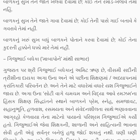
બાળકનું સુખ તેને જાતે ખેલવા દેવામાં છે; કોઈ તેને રમાડે-ખેલાવે તેમાં
નહિં.
બાળકનું સુખ તેને જાતે ગાવા દેવામાં છે; કોઈ તેની પાસે ગાઈ બતાવે કે
ગવરાવે તેમાં નહીં.
બાળકનું ખરું સુખ બધું બાળકને પોતાને કરવા દેવામાં છે; કોઈ તેના
કુદરતી હક્કોને ધક્કો મારે તેમાં નહીં.
– ગિજુભાઈ બધેકા (‘માબાપોને’ માંથી સાભાર)
ગુજરાત પર શ્રી ગિજુભાઈ બધેકાનું અમિટ ઋણ છે, વીસમી સદીની
ત્રીશીના દાયકા અગા ઉના અને એ પછીના શિક્ષણમાં / અધ્યાપનમાં
ક્રાંતિકારી પરિવર્તન છે. અને તેને માટે વધારેમાં વધારે યશ ગિજુભાઈને
જાય છે. અગા ઉના ‘સોટી વાગે ચમચમ અને વિદ્યા આવે રમઝમ’ના
હિંસક શિક્ષણ સિદ્ધાંતને સ્થાને બાળકને પ્રેમ, સ્નેહ, સમજાવટ,
સહાનુભૂતિ, હળવાશ, રસમયતા અને સંવેદનશીલતા સાથે ભણાવવાના
આગ્રહો કેળવાયા તેના માટેનો પાયાનો પરિશ્રમ ગિજુભાઈએ કર્યો
હતો. ગિજુભાઈએ જેવા શિક્ષકની, શાળાની અને સાહિત્યની ભાવના
સેવી હતી એવું સર્વત્ર બનેલું હજુ જોઈ શકાતું નથી. ઘણી ઘણી