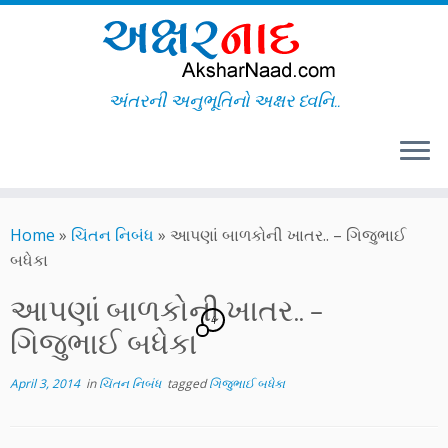
અંતરની અનુભૂતિનો અક્ષર ધ્વનિ..
Skip
to
Home
»
ચિંતન નિબંધ
»
આપણાં બાળકોની ખાતર.. – ગિજુભાઈ
content
બધેકા
આપણાં બાળકોની ખાતર.. –
4
ગિજુભાઈ બધેકા
April 3, 2014
in
ચિંતન નિબંધ
tagged
ગિજુભાઈ બધેકા