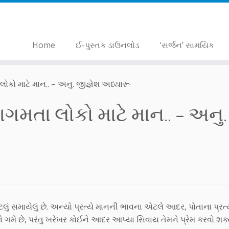
Home
ઈ-પુસ્તક ડાઉનલોડ
‘સર્જન’ સામયિક
ો માટે માન.. – અનુ. જીજ્ઞેશ અધ્યારૂ
તા લોકો માટે માન.. – અનુ.
ું સમાયેલું છે. અન્યો પ્રત્યે માનની ભાવના એટલે આદર, પોતાના પ્રત્
 ગમે છે, પરંતુ ખરેખર કોઈને આદર આપ્યા સિવાય તેમને પ્રેમ કરવો શક્