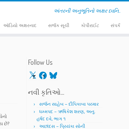
અંતરની અનુભૂતિનો અક્ષર ધ્વનિ..
ઑડિયો અક્ષરનાદ
સર્જક સૂચી
કોપીરાઈટ
સંપર્ક
Follow Us
X
Facebook
Bluesky
નવી કૃતિઓ…
સર્જન સાહેબ – દીપિકાબા પરમાર
ધમ્મપદ – ઋષિકેશ શરણ, અનુ.
યેનો
હર્ષદ દવે, ભાગ ૧
ય છે?
અછાંદસ – પ્રિયંકા સોની