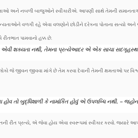
 ક્ષમતાઓ અને નબળી બાજુઓને સ્વીકારીએ. આપણી સાથે તેમની સમાનત
તાઓને વળગી રહે એવા વલણોને છોડીને દરેકના પોતાના સત્યો અને
રીતભાત પામવાનો હક્ક છે.
કે એવી શક્યતા નથી, તેમના પ્રત્યેઆદર એ એક સાચા સદગૃહસ્થ
લોકો જે જીવન જીવવા માંગે છે તેમ કરવા દેવાની તેમની ક્ષમતાઓ પર વિશ
હોવ તો બુદ્ધિશાળી કે નામાંકિત હોવું એ ઉપલબ્ધિ નથી. – જ્હોન
િની રીત પ્રત્યે, એ જેવા હોય એવા સ્વરૂપમાં સ્વીકાર કરવો. જ્યારે આ