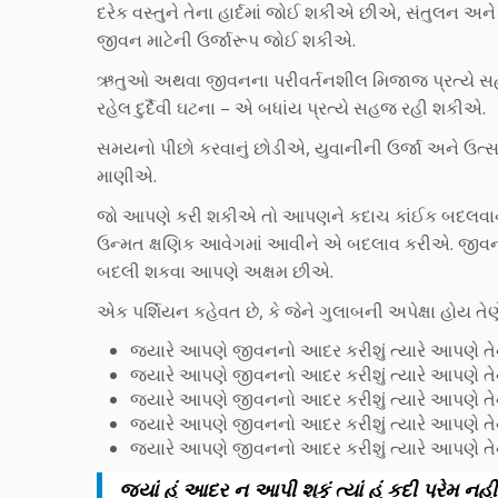
દરેક વસ્તુને તેના હાર્દમાં જોઈ શકીએ છીએ, સંતુલન અન
જીવન માટેની ઉર્જારૂપ જોઈ શકીએ.
ઋતુઓ અથવા જીવનના પરીવર્તનશીલ મિજાજ પ્રત્યે સહજ
રહેલ દુર્દૈવી ઘટના – એ બધાંય પ્રત્યે સહજ રહી શકીએ.
સમયનો પીછો કરવાનું છોડીએ, યુવાનીની ઉર્જા અને ઉત્સા
માણીએ.
જો આપણે કરી શકીએ તો આપણને કદાચ કાંઈક બદલવાની જ
ઉન્મત ક્ષણિક આવેગમાં આવીને એ બદલાવ કરીએ. જીવનની
બદલી શકવા આપણે અક્ષમ છીએ.
એક પર્શિયન કહેવત છે, કે જેને ગુલાબની અપેક્ષા હોય 
જ્યારે આપણે જીવનનો આદર કરીશું ત્યારે આપણે ત
જ્યારે આપણે જીવનનો આદર કરીશું ત્યારે આપણે તે
જ્યારે આપણે જીવનનો આદર કરીશું ત્યારે આપણે તેન
જ્યારે આપણે જીવનનો આદર કરીશું ત્યારે આપણે તેના
જ્યારે આપણે જીવનનો આદર કરીશું ત્યારે આપણે તેને
જ્યાં હું આદર ન આપી શકું ત્યાં હું કદી પ્રેમ 