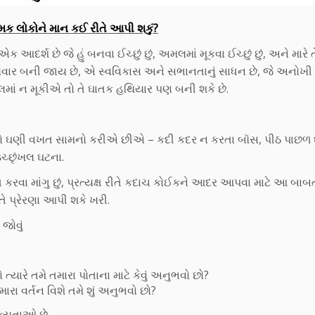
ક લોકોને માન કઈ રીતે આપી શકું?
ક આદર્શ છે જે હું બનવા ઈચ્છું છું, અમલમાં મૂકવા ઈચ્છું છું, અને મારે ત
ી તલવાર બની જાય છે, એ સ્વવિકાસ અને સભાનતાનું સાધન છે, જે અનોખી
મલમાં ન મૂકીએ તો તે ઘાતક હથિયાર પણ બની શકે છે.
ો ઘણી વખત સામનો કરીએ છીએ – કદી કદર ન કરતા બૉસ, પીઠ પાછળ 
ચ્છૃંખલ ઘટના.
કરવા માંગુ છું, પ્રત્યક્ષ રીતે કદાચ કોઈકને આદર આપવા માટે આ બાબ
ે પ્રેરણા આપી શકે ખરી.
જોવું
્યારે તમે તમારા પોતાના માટે કેવું અનુભવો છો?
ા વર્તન વિશે તમે શું અનુભવો છો?
ક્યતાઓ છે,