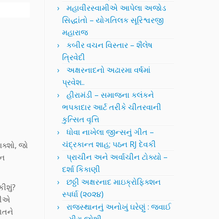
મહાવીરસ્વામીએ આપેલા અજોડ
સિદ્ધાંતો – યોગતિલક સૂરિશ્વરજી
મહારાજ
કબીર વચન વિસ્તાર – શૈલેષ
ત્રિવેદી
અક્ષરનાદનો અઢારમા વર્ષમાં
પ્રવેશ..
હીરામંડી – સમાજના કલંકને
ભપકાદાર આર્ટ તરીકે ચીતરવાની
કુત્સિત વૃત્તિ
ધોવા નાખેલા જીન્સનું ગીત –
ચંદ્રકાન્ત શાહ; પઠન RJ દેવકી
ક્શો, જો
પ્રાચીન અને અર્વાચીન ટોક્યો –
ાન
દર્શા કિકાણી
છઠ્ઠી અક્ષરનાદ માઇક્રોફિક્શન
ીશું?
સ્પર્ધા (૨૦૨૪)
પીએ
રાજસ્થાનનું અનોખું ઘરેણું : જવાઈ
ાતને