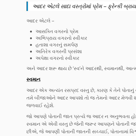
આદર એટલે સાદા વસ્ત્રોમાં પ્રેમ – ફ્રેન્કી બ્રા
આદર એટલે –
આસક્તિ વગરનો પ્રેમ
અભિપ્રાય વગરનો સ્વીકાર
હતાશા વગરનું સમર્પણ
અતિરેક વગરની પ્રસંશા
અપેક્ષા વગરનો સ્વીકાર
અને આદર શરૂ થાય છે ‘સ્વ’ને આદરથી, સ્વમાનથી, આત
સ્વમાન
આદર એક અત્યંત રસપ્રદ વસ્તુ છે, કારણ કે તેને પોતાનુ
તમે બીજાઓને આદર આપશો તો જ તેમનો આદર મેળવી શક્
જળવાઈ રહેશે.
જો આપણે પોતાની જાત પ્રત્યે જ આદર ન અનુભવતા હો
સ્વમાન એ એવી વસ્તુ છે જેની જરૂર આપણને પોતાની જ
છીએ, જે આપણી પોતાની જાતની સચ્ચાઈ, પોતાનામાં વિશ્વા