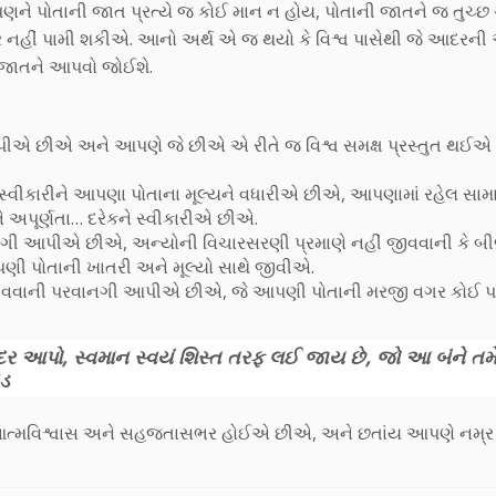
ને પોતાની જાત પ્રત્યે જ કોઈ માન ન હોય, પોતાની જાતને જ તુચ્
 નહીં પામી શકીએ. આનો અર્થ એ જ થયો કે વિશ્વ પાસેથી જે આદરન
જાતને આપવો જોઈશે.
આપીએ છીએ અને આપણે જે છીએ એ રીતે જ વિશ્વ સમક્ષ પ્રસ્તુત થઈએ
્વીકારીને આપણા પોતાના મૂલ્યને વધારીએ છીએ, આપણામાં રહેલ સામ
અપૂર્ણતા… દરેકને સ્વીકારીએ છીએ.
નગી આપીએ છીએ, અન્યોની વિચારસરણી પ્રમાણે નહીં જીવવાની કે 
પણી પોતાની ખાતરી અને મૂલ્યો સાથે જીવીએ.
ે જીવવાની પરવાનગી આપીએ છીએ, જે આપણી પોતાની મરજી વગર કોઈ 
ર આપો, સ્વમાન સ્વયં શિસ્ત તરફ લઈ જાય છે, જો આ બંને તમે
ુડ
 આત્મવિશ્વાસ અને સહજતાસભર હોઈએ છીએ, અને છતાંય આપણે નમ્ર