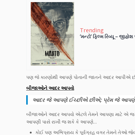
Trending
‘મન્ટો’ ફિલ્મ રિવ્યૂ – જીજ્ઞે
પણ જે કારણોથી આપણે પોતાની જાતને આદર આપીએ છ
બીજાઓને આદર આપવો
આદર જે આપણે ઈચ્છીએ છીએ; પ્રેમ જે આપણે 
બીજાઓને આદર આપવો એટલે તેમને આપણા માટે એ જ હ
આપણી પાસે રાખી જ શકે કે આપણે…
કોઈ પણ અભિપ્રાય કે પૂર્વગ્રહ વગર તેમને તેઓ જેવ