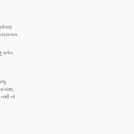
ષારોપણ
નકારાત્મક
ં વર્તન
ાજુ
ાંક્ષા,
 નથી તો