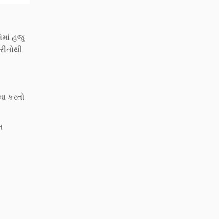
ેમાં હજુ
 રીતોથી
ઘા કરતો
ત