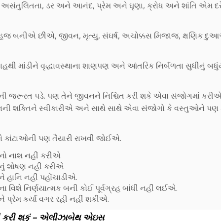
ે અસંતુલિતતા, ડર અને આનંદ, પ્રેમ અને ઘૃણા, ક્રોધ અને શાંતિ એમ દર
 બનીએ છીએ, જીવન, મૃત્યુ, સંઘર્ષ, અચોક્કસ મિજાજ, ક્ષણિક દુ
હથી માંડીને વૃદ્ધાવસ્થાના શાણપણ અને આંતરિક નિર્બળતા સુધીનું બધુ
રૂરત પડે. પણ તેને જીવનને નિશ્ચિત કરી શકે એવા સંજોગમાં કરીએ,
 શક્તિને સ્વીકારીએ અને સાથે સાથે એવા સંજોગો કે વસ્તુઓને પણ ક
તેણે કાંટાઓની પણ તૈયારી રાખવી જોઈએ.
ેનો નાશ નહીં કરીએ
નું શોષણ નહીં કરીએ
ે હાનિ નહીં પહોંચાડીએ.
 વિશે નિર્ણયાત્મક બની કોઈ પૂર્વગ્રહ બાંધી નહીં લઈએ.
 પ્રેમ કર્યા વગર રહી નહીં શકીએ.
નહીં કરી શકું – એલીઝાબેથ એઇસ