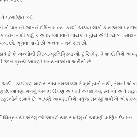
ને પ્રમાણિત કરો.
ે કાં તો પોતાની જાતને દોષિત માન્યા કરશો અથવા લોકો કે સંજોગો પર દો
નક વર્તન નથી કર્યું કે આદર આપવાને લાયક ન હોય એવી વ્યક્તિ સાથે 
લી ગયા છો, ભૂલવા માંગો છો અથવા – તમે સંત છો.
 છે કે અન્યોની ક્રિયા-પ્રતિક્રિયાઓ, દૃષ્ટિકોણ કે શબ્દો વિશે આપણુ
તાની જાત પ્રત્યે આપણી માન્યતાઓનો અરીસો છે.
 અર્થ – કોઈ પણ માણસ સાવ કમઅક્કલ કે મૂર્ખ હોતો નથી, તેમની એ બ
 છે. આપણા મનનું અગાધ ઉંડાણ આપણી અપેક્ષાઓ, સ્વપ્નો અને મહત્વાક
 રહસ્યોને સમાવે છે. આપણે આપણા વિશે બધુંજ સમજી શકીએ એ શક્ય
ર્ણ ચિત્ર નથી એટલું જો આપણે યાદ રાખીશું તો આપણી ક્ષણિક ઉન્મત