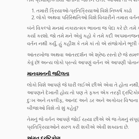
તમારી ક્રિયાઓ-પ્રતિક્રિયાઓ વિશે નિષ્કર્ષ કાઢો
લોકો અથવા પરિસ્થિતિઓ વિશે વિચારીને તમારા વર્તન
બંને વિકલ્પો મનમાં નકારાત્મક ભાવના જ પેદા કરે છે. તમ
કર્યા કરશો. જો તમે મને એવું કહો કે તમે કદી અપમાનજ
વર્તન નથી કર્યું, હું કહીશ કે તમે કાં તો એ સંજોગોને ભૂ
આંતરખોજ અથવા આંતરદર્શન એ શ્રેષ્ઠ રસ્તો છે જે સમજાવે
કેવું છે! અન્ય લોકો પ્રત્યે આપણું વર્તન એ આપણી પો
માનવમનની જટિલતા
લોકો વિશે આપણે જે ધારી લઈએ છીએ એવા તે હોતા નથી,
આપણને દેખાતી હોય તો પણ તે ફક્ત એક તરફી દ્રષ્ટિકોણ
દુઃખ અને તકલીફ, આનંદ અને ડર અને અગોચર વિશ્વના
બીજાઓ વિશે તો શું કહેવું?
તેમનું જે વર્તન આપણે જોઈ રહ્યા છીએ એ જ તેમનું સંપૂ
પ્રતિક્રિયાઓને સરળ કરી શકીએ એવી શક્યતા છે.
અંગત દ્રષ્ટિકોણ