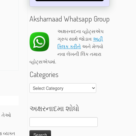
Aksharnaad Whatsapp Group
અક્ષરનાદના વ્હોટ્સએપ
ગ્રુપ સાથે જોડાવ
અહીં
ક્લિક કરીને
અને મેળવો
નવા લેખની લિંક તમારા
વ્હોટ્સએપમાં.
Categories
Categories
અક્ષરનાદમા શોધો
ો તેઓ
 વ્યક્ત