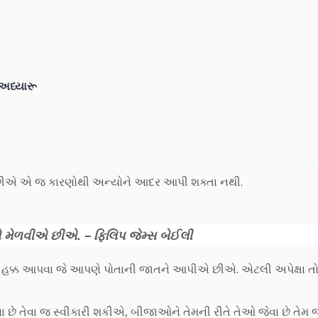
શ અધ્યારૂ
ીએ એ જ કારણોથી અન્યોને આદર આપી શક્તા નથી.
મેળવીએ છીએ. – ફિલિપ જેમ્સ બેઈલી
ક્ક આપવા જે આપણે પોતાની જાતને આપીએ છીએ. એટલી અપેક્ષા ત
ા છે તેવા જ સ્વીકારી શકીએ, બીજાઓને તેમની રીતે તેઓ જેવા છે તેમ જ