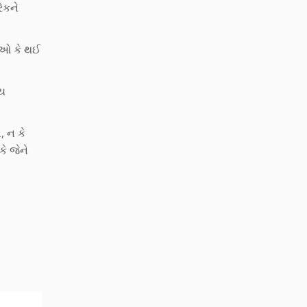
ેકને
આઓ કે થઈ
ંય
 ન કે
ે જેને