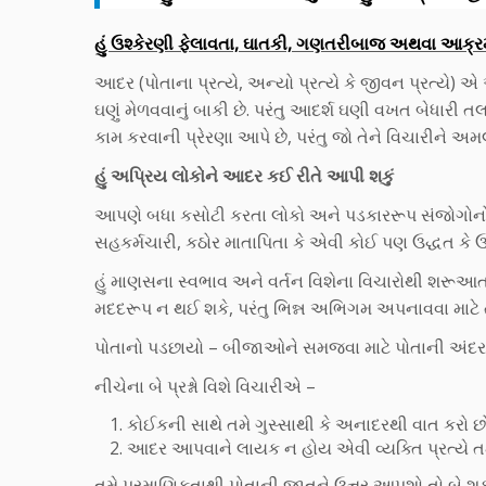
હું ઉશ્કેરણી ફેલાવતા, ઘાતકી, ગણતરીબાજ અથવા આક્રમ
આદર (પોતાના પ્રત્યે, અન્યો પ્રત્યે કે જીવન પ્રત્યે) એ એ
ઘણું મેળવવાનું બાકી છે. પરંતુ આદર્શ ઘણી વખત બેધાર
કામ કરવાની પ્રેરણા આપે છે, પરંતુ જો તેને વિચારીને અ
હું અપ્રિય લોકોને આદર કઈ રીતે આપી શકું
આપણે બધા કસોટી કરતા લોકો અને પડકારરૂપ સંજોગોન
સહકર્મચારી, કઠોર માતાપિતા કે એવી કોઈ પણ ઉદ્ધત કે ઉ
હું માણસના સ્વભાવ અને વર્તન વિશેના વિચારોથી શરૂઆત 
મદદરૂપ ન થઈ શકે, પરંતુ ભિન્ન અભિગમ અપનાવવા માટે ત
પોતાનો પડછાયો – બીજાઓને સમજવા માટે પોતાની અંદર 
નીચેના બે પ્રશ્નો વિશે વિચારીએ –
કોઈકની સાથે તમે ગુસ્સાથી કે અનાદરથી વાત કરો છો ત
આદર આપવાને લાયક ન હોય એવી વ્યક્તિ પ્રત્યે તમાર
તમે પ્રમાણિકતાથી પોતાની જાતને ઉત્તર આપશો તો બે શ