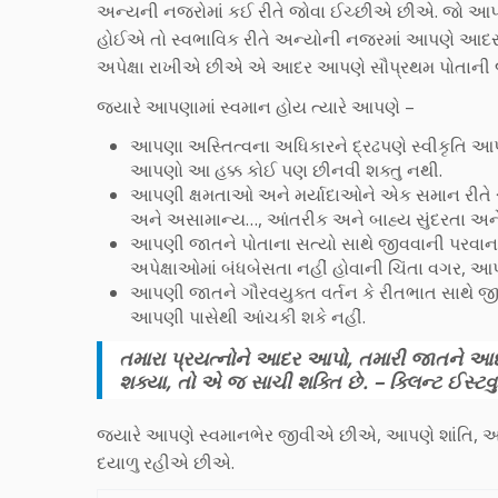
અન્યની નજરોમાં કઈ રીતે જોવા ઈચ્છીએ છીએ. જો આપણ
હોઈએ તો સ્વભાવિક રીતે અન્યોની નજરમાં આપણે આદર
અપેક્ષા રાખીએ છીએ એ આદર આપણે સૌપ્રથમ પોતાની 
જ્યારે આપણામાં સ્વમાન હોય ત્યારે આપણે –
આપણા અસ્તિત્વના અધિકારને દ્રઢપણે સ્વીકૃતિ 
આપણો આ હક્ક કોઈ પણ છીનવી શક્તુ નથી.
આપણી ક્ષમતાઓ અને મર્યાદાઓને એક સમાન રીતે સ
અને અસામાન્ય…, આંતરીક અને બાહ્ય સુંદરતા અને 
આપણી જાતને પોતાના સત્યો સાથે જીવવાની પરવા
અપેક્ષાઓમાં બંધબેસતા નહીં હોવાની ચિંતા વગર, આ
આપણી જાતને ગૌરવયુક્ત વર્તન કે રીતભાત સાથ
આપણી પાસેથી આંચકી શકે નહીં.
તમારા પ્રયત્નોને આદર આપો, તમારી જાતને આદ
શક્યા, તો એ જ સાચી શક્તિ છે. – ક્લિન્ટ ઈસ્ટવ
જ્યારે આપણે સ્વમાનભેર જીવીએ છીએ, આપણે શાંતિ,
દયાળુ રહીએ છીએ.