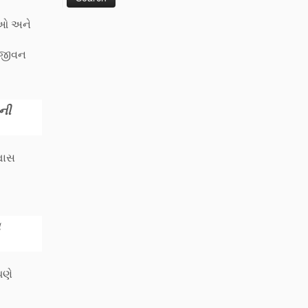
ાઓ અને
 જીવન
ની
્વાસ
પણે