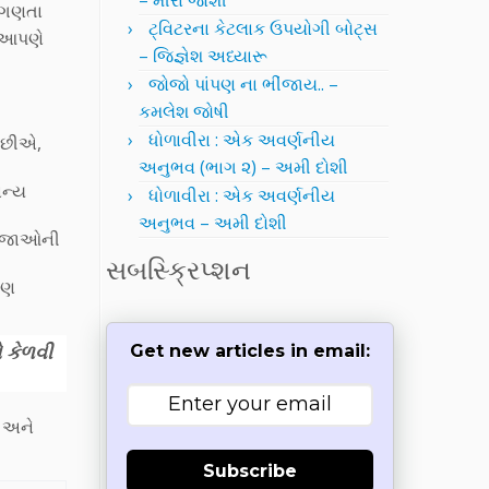
– મીરા જોશી
છ ગણતા
ટ્વિટરના કેટલાક ઉપયોગી બોટ્સ
ી આપણે
– જિજ્ઞેશ અધ્યારૂ
જોજો પાંપણ ના ભીંજાય.. –
કમલેશ જોષી
ધોળાવીરા : એક અવર્ણનીય
 છીએ,
અનુભવ (ભાગ ૨) – અમી દોશી
ાન્ય
ધોળાવીરા : એક અવર્ણનીય
અનુભવ – અમી દોશી
બીજાઓની
સબસ્ક્રિપ્શન
પણ
 કેળવી
Get new articles in email:
 અને
Subscribe