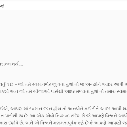
યન
્મસન્માનથી…
ં વર્તુળ છે – જો તમે સ્વમાનભેર જીવતા હશો તો જ અન્યોને આદર આપી શ
શો અને જો તમે બીજાઓ પાસેથી આદર મેળવતા હશો તો તમારું સ્વમ
ઈએ, આપણામાં સ્વમાન જ ન હોય તો અન્યોને કઈ રીતે આદર આપી શક
ાત પાસેથી જ છે. આ એક એવો નિઃશબ્દ સંદેશ છે જે આપણે વિશ્વને આ
સ દર્શાવે છે. અને એ વિશ્વને મક્કમતાપૂર્વક કહે છે કે આપણે આપણી જ