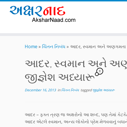
Skip
to
Home
»
ચિંતન નિબંધ
»
આદર, સ્વમાન અને અણગમતા લોક
content
આદર, સ્વમાન અને અણગમ
11
જીજ્ઞેશ અધ્યારૂ
December 16, 2013
in
ચિંતન નિબંધ
tagged
જીજ્ઞેશ અધ્યારૂ
આદર – ફક્ત ત્રણ જ અક્ષરોનો આ શબ્દ, પણ તેમાં કેટકેટલ
આદર એટલે સ્વમાન, અન્ય લોકોનો પ્રેમ મેળવવાનું બધાને