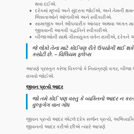
થવા દઈએ.
દરેકમાં મૂલ્યો અને સુંદરતા જોઈએ, અને તેમની
ભિન્નતાઓને ઓળખીએ અને સ્વીકારીએ.
સામાજીક અને ઔપચારીક આચાર અથવા અંગત માન્ય
જીવવાની આગવી પદ્ધતિને સ્વીકારીએ.
બીજાઓની સાથે ગૌરવયુક્ત વર્તન રાખીએ, દરેકને એ 
જે લોકો તેના માટે કોઈપણ રીતે ઉપયોગી થઈ શ
કસોટી છે. – વિલિયમ ફ્લેપ્સ
આપણે પ્રસ્તુત કરેલા વિકલ્પો કે નિયંત્રણો વગર, બીજા 
રાખવો જોઈએ.
જીવન પ્રત્યે આદર
જો તમે કોઈ પણ વસ્તુ કે વ્યક્તિનો આદર ન કરતા 
વુલ્ફગેગ વાન ગોધ
જીવન પ્રત્યે આદર એટલે દરેક સર્જન પ્રત્યે, અભિવ્યક્ત
જીવનનો આદર કરીએ છીએ ત્યારે આપણે