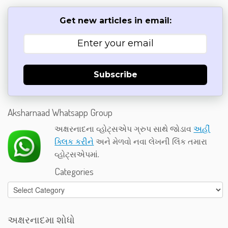
Get new articles in email:
Subscribe
Aksharnaad Whatsapp Group
અક્ષરનાદના વ્હોટ્સએપ ગ્રુપ સાથે જોડાવ
અહીં
ક્લિક કરીને
અને મેળવો નવા લેખની લિંક તમારા
વ્હોટ્સએપમાં.
Categories
Categories
અક્ષરનાદમા શોધો