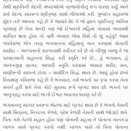
તેથી શ્રુતિની વેદની ઋચાઓએ વ્રજગોપીનું રૂપ ધારણ કર્યું અને
સર્વ વેદના સારરૂપ શ્રીકૃષ્ણ સાથે લીલાઓ કરી. પુષ્પદંત મહારાજ
સુંદર તર્ક આપતા કહે છે કે જ્યારે વેદ કે જે જ્ઞાન પ્રાપ્તિનું અંતિમ
પ્રમાણ છે તેના શબ્દો પણ જો ઈશ્વરનો મહિમા ગાવામાં અસમર્થ
સાબિત થતા હોય તો પછી અમારા જેવા વિશે તો શું કહેવું? આમ
ગંધર્વરાજ એક તરફ ભગવાનના મહિમાનું ગાન કરવામાં પોતાની
મર્યાદા – અલ્પતાનો સરળતાથી સ્વીકર કરે છે તો બીજી બાજુ તે જ
પરમાત્માની મહાનતા સિદ્ધ કરી સ્તુતિ કરે છે… હે ભગવાન, હે
અનંતગુણ સાગર, આપની સ્તુતિ કરવામાં અમારા શરીર, મન,
વાણીરૂપી સાધનો ટાંચા – મર્યાદિત સિદ્ધ થાય છે. આવું હોવા છતાં
વિચક્ષણ કવિરાજ કહે છે કે ભગવાન, તમે ભક્તો પર કૃપા કરવા તેના
મનને હરી શકે તેવા કોઈ સુરમ્ય રૂપે પ્રગટ થાવ છો. ભક્તો પર
અનુગ્રહ કરવા માટે જ તો ઈશ્વર અવતાર ધારણ કરે છે.
ભગવાનનું સાકાર સ્વરૂપ એટલા માટે પ્રગટ થાય છે કે ભક્તો તેમની
સાથે મિત્રતા, નિકટતા કેળવે, પ્રેમ કેળવી તેમની સાથે જોડાઈ શકે.
પિતા ગમે તેટલો મહાન હોય પણ પોતાની મહત્તા તે પોતાના નાનકડા
બાળક સામે પ્રગટ કરતો નથી. બાળક પાસે તો પિતા પોતાના