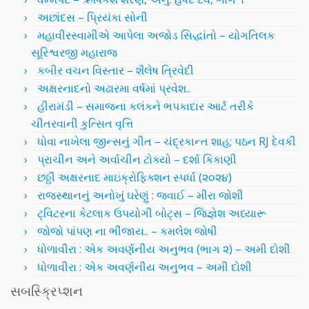
અછાંદસ – પ્રિયંકા સોની
મહાવીરસ્વામીએ આપેલા અજોડ સિદ્ધાંતો – યોગતિલક
સૂરિશ્વરજી મહારાજ
કબીર વચન વિસ્તાર – શૈલેષ ત્રિવેદી
અક્ષરનાદનો અઢારમા વર્ષમાં પ્રવેશ..
હીરામંડી – સમાજના કલંકને ભપકાદાર આર્ટ તરીકે
ચીતરવાની કુત્સિત વૃત્તિ
ધોવા નાખેલા જીન્સનું ગીત – ચંદ્રકાન્ત શાહ; પઠન RJ દેવકી
પ્રાચીન અને અર્વાચીન ટોક્યો – દર્શા કિકાણી
છઠ્ઠી અક્ષરનાદ માઇક્રોફિક્શન સ્પર્ધા (૨૦૨૪)
રાજસ્થાનનું અનોખું ઘરેણું : જવાઈ – મીરા જોશી
ટ્વિટરના કેટલાક ઉપયોગી બોટ્સ – જિજ્ઞેશ અધ્યારૂ
જોજો પાંપણ ના ભીંજાય.. – કમલેશ જોષી
ધોળાવીરા : એક અવર્ણનીય અનુભવ (ભાગ ૨) – અમી દોશી
ધોળાવીરા : એક અવર્ણનીય અનુભવ – અમી દોશી
સબસ્ક્રિપ્શન