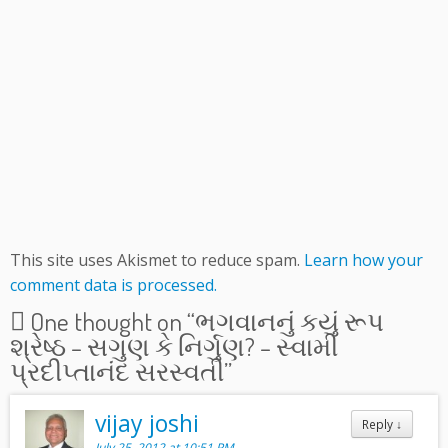
This site uses Akismet to reduce spam.
Learn how your
comment data is processed.
One thought on “
ભગવાનનું કયું રૂપ
શ્રેષ્ઠ – સગુણ કે નિર્ગુણ? – સ્વામી
પ્રદીપ્તાનંદ સરસ્વતી
”
vijay joshi
Reply
↓
July 25, 2012 at 10:51 PM