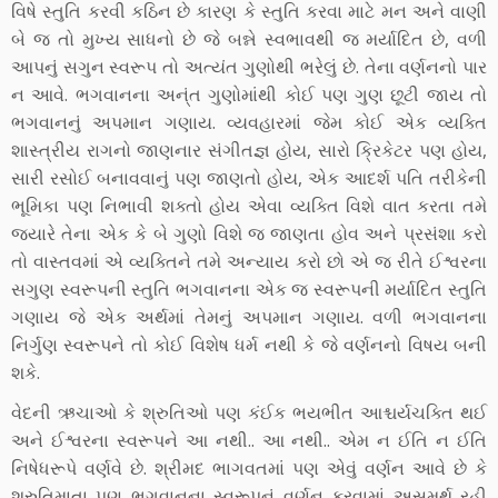
વિષે સ્તુતિ કરવી કઠિન છે કારણ કે સ્તુતિ કરવા માટે મન અને વાણી
બે જ તો મુખ્ય સાધનો છે જે બન્ને સ્વભાવથી જ મર્યાદિત છે, વળી
આપનું સગુન સ્વરૂપ તો અત્યંત ગુણોથી ભરેલું છે. તેના વર્ણનનો પાર
ન આવે. ભગવાનના અન્ંત ગુણોમાંથી કોઈ પણ ગુણ છૂટી જાય તો
ભગવાનનું અપમાન ગણાય. વ્યવહારમાં જેમ કોઈ એક વ્યક્તિ
શાસ્ત્રીય રાગનો જાણનાર સંગીતજ્ઞ હોય, સારો ક્રિકેટર પણ હોય,
સારી રસોઈ બનાવવાનું પણ જાણતો હોય, એક આદર્શ પતિ તરીકેની
ભૂમિકા પણ નિભાવી શક્તો હોય એવા વ્યક્તિ વિશે વાત કરતા તમે
જ્યારે તેના એક કે બે ગુણો વિશે જ જાણતા હોવ અને પ્રસંશા કરો
તો વાસ્તવમાં એ વ્યક્તિને તમે અન્યાય કરો છો એ જ રીતે ઈશ્વરના
સગુણ સ્વરૂપની સ્તુતિ ભગવાનના એક જ સ્વરૂપની મર્યાદિત સ્તુતિ
ગણાય જે એક અર્થમાં તેમનું અપમાન ગણાય. વળી ભગવાનના
નિર્ગુણ સ્વરૂપને તો કોઈ વિશેષ ધર્મ નથી કે જે વર્ણનનો વિષય બની
શકે.
વેદની ઋચાઓ કે શ્રુતિઓ પણ કંઈક ભયભીત આશ્ચર્યચક્તિ થઈ
અને ઈશ્વરના સ્વરૂપને આ નથી.. આ નથી.. એમ ન ઈતિ ન ઈતિ
નિષેધરૂપે વર્ણવે છે. શ્રીમદ ભાગવતમાં પણ એવું વર્ણન આવે છે કે
શ્રુતિમાતા પણ ભગવાનના સ્વરૂપનું વર્ણન કરવામાં અસમર્થ રહી