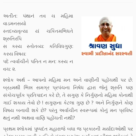
અતીત: પંથાનં તવ ચ મહિમા
વાડમનસયો
સ્તદવ્યવૃત્યા યં ચકિતમભિધતે
શ્રુતિરપિ
સ કસ્ય સ્તોતવ્ય: કતિવિધગુણ:
કસ્ય વિષય:
પદે ત્વર્વાચીને પતિત ન મન: કસ્ય ન
વચ: ૨.
શ્લોક અર્થ – આપનો મહિમા મન અને વાણીની પહોંચથી પર છે.
બ્રહ્મથી ભિન્ન સમગ્ર પ્રપંચના નિષેધ દ્વારા જેનું શ્રુતિ પણ
સંકોચપૂર્વક પ્રતિપાદન કરે છે, તે સગુણ કે નિર્ગુણનો મહિમા કોનાથી
ગાઈ શકાય તેવો છે ! સગુણના કેટલા ગુણ છે ? અને નિર્ગુણને કોણ
વિષય બનાવી શકે છે? પરંતુ અર્વાચીન સ્વરૂપમાં કોનું મન પ્રવિષ્ટ
થતું નથી અથવા વાણિ પહોંચતી નથી?
પ્રથમ શ્લોકમાં પુષ્પદંત મહારાજે બધા જ પ્રકારની મર્યાદાઓથી પર