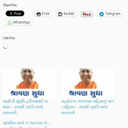
Share this:
Print
Reddit
Telegram
WhatsApp
Like this:
Loading…
વાણીની શુદ્ધિ હરીકથાથી જ
મહાદેવના અપરંપાર મહિમાનું ગાન
થાય – સ્વામી પ્રદીપ્તાનંદ
: મહિમ્ન – સ્વામી પ્રદીપ્તાનંદ
સરસ્વતી
સરસ્વતી
સદાશિવ માગો તે આપનાર છે.. –