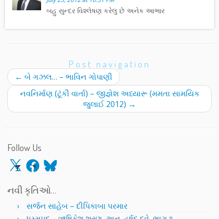
બહુ સુન્દર વિશ્લેષણ કરેલુ છે અનેક આભાર
Post navigation
←
બે ગઝલ… – ભાવિન ગોપાણી
નવનિર્માણ (ટૂંકી વાર્તા) – જીજ્ઞેશ અધ્યારૂ (મમતા સામયિક
જુલાઈ 2012)
→
Follow Us
X
Facebook
Bluesky
નવી કૃતિઓ…
સર્જન સાહેબ – દીપિકાબા પરમાર
ધમ્મપદ – ઋષિકેશ શરણ, અનુ. હર્ષદ દવે, ભાગ ૧