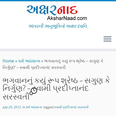
અંતરની અનુભૂતિનો અક્ષર ધ્વનિ..
Skip
to
Home
»
ધર્મ અધ્યાત્મ
»
ભગવાનનું કયું રૂપ શ્રેષ્ઠ – સગુણ કે
content
નિર્ગુણ? – સ્વામી પ્રદીપ્તાનંદ સરસ્વતી
ભગવાનનું કયું રૂપ શ્રેષ્ઠ – સગુણ કે
નિર્ગુણ? – સ્વામી પ્રદીપ્તાનંદ
1
સરસ્વતી
July 25, 2012
in
ધર્મ અધ્યાત્મ
tagged
સ્વામી પ્રદીપ્તાનંદ સરસ્વતી