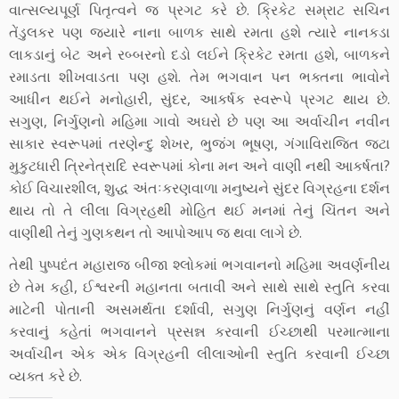
વાત્સલ્યપૂર્ણ પિતૃત્વને જ પ્રગટ કરે છે. ક્રિકેટ સમ્રાટ સચિન
તેંડુલકર પણ જ્યારે નાના બાળક સાથે રમતા હશે ત્યારે નાનકડા
લાકડાનું બેટ અને રબ્બરનો દડો લઈને ક્રિકેટ રમતા હશે, બાળકને
રમાડતા શીખવાડતા પણ હશે. તેમ ભગવાન પન ભક્તના ભાવોને
આધીન થઈને મનોહારી, સુંદર, આકર્ષક સ્વરૂપે પ્રગટ થાય છે.
સગુણ, નિર્ગુણનો મહિમા ગાવો અઘરો છે પણ આ અર્વાચીન નવીન
સાકાર સ્વરૂપમાં તરણેન્દુ શેખર, ભુજંગ ભૂષણ, ગંગાવિરાજિત જટા
મુકુટધારી ત્રિનેત્રાદિ સ્વરૂપમાં કોના મન અને વાણી નથી આકર્ષતા?
કોઈ વિચારશીલ, શુદ્ધ અંતઃકરણવાળા મનુષ્યને સુંદર વિગ્રહના દર્શન
થાય તો તે લીલા વિગ્રહથી મોહિત થઈ મનમાં તેનું ચિંતન અને
વાણીથી તેનું ગુણકથન તો આપોઆપ જ થવા લાગે છે.
તેથી પુષ્પદંત મહારાજ બીજા શ્લોકમાં ભગવાનનો મહિમા અવર્ણનીય
છે તેમ કહી, ઈશ્વરની મહાનતા બતાવી અને સાથે સાથે સ્તુતિ કરવા
માટેની પોતાની અસમર્થતા દર્શાવી, સગુણ નિર્ગુણનું વર્ણન નહીં
કરવાનું કહેતાં ભગવાનને પ્રસન્ન કરવાની ઈચ્છાથી પરમાત્માના
અર્વાચીન એક એક વિગ્રહની લીલાઓની સ્તુતિ કરવાની ઈચ્છા
વ્યક્ત કરે છે.