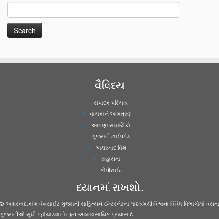
વૈવિધ્ય
સંપાદક પરિચય
વાચકોને આમંત્રણ
આપણા સામયિકો
ગુજરાતી ટાઈપપેડ
અક્ષરનાદ વિશે
સહાયતા
કોપીરાઈટ
ધ્યાનમાં રાખશો..
© અક્ષરનાદ.કોમ વેબસાઈટ ગુજરાતી સાહિત્યને ઈન્ટરનેટના માધ્યમથી વિશ્વના વિવિધ વિભાગોમાં વસતા
ગુજરાતીઓ સુધી પહોંચાડવાનો તદ્દન અવ્યાવસાયિક પ્રયાસ છે.