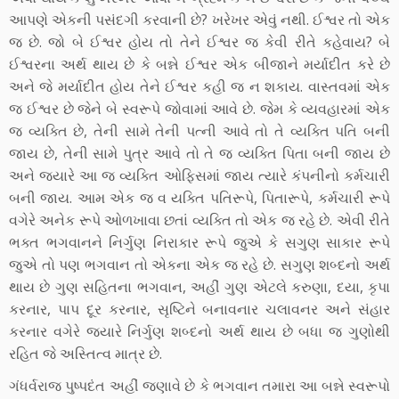
આપણે એકની પસંદગી કરવાની છે? ખરેખર એવું નથી. ઈશ્વર તો એક
જ છે. જો બે ઈશ્વર હોય તો તેને ઈશ્વર જ કેવી રીતે કહેવાય? બે
ઈશ્વરના અર્થ થાય છે કે બન્ને ઈશ્વર એક બીજાને મર્યાદીત કરે છે
અને જે મર્યાદીત હોય તેને ઈશ્વર કહી જ ન શકાય. વાસ્તવમાં એક
જ ઈશ્વર છે જેને બે સ્વરૂપે જોવામાં આવે છે. જેમ કે વ્યવહારમાં એક
જ વ્યક્તિ છે, તેની સામે તેની પત્ની આવે તો તે વ્યક્તિ પતિ બની
જાય છે, તેની સામે પુત્ર આવે તો તે જ વ્યક્તિ પિતા બની જાય છે
અને જ્યારે આ જ વ્યક્તિ ઓફિસમાં જાય ત્યારે કંપનીનો કર્મચારી
બની જાય. આમ એક જ વ યક્તિ પતિરૂપે, પિતારૂપે, કર્મચારી રૂપે
વગેરે અનેક રૂપે ઓળખાવા છતાં વ્યક્તિ તો એક જ રહે છે. એવી રીતે
ભક્ત ભગવાનને નિર્ગુણ નિરાકાર રૂપે જુએ કે સગુણ સાકાર રૂપે
જુએ તો પણ ભગવાન તો એકના એક જ રહે છે. સગુણ શબ્દનો અર્થ
થાય છે ગુણ સહિતના ભગવાન, અહીં ગુણ એટલે કરુણા, દયા, કૃપા
કરનાર, પાપ દૂર કરનાર, સૃષ્ટિને બનાવનાર ચલાવનર અને સંહાર
કરનાર વગેરે જ્યારે નિર્ગુણ શબ્દનો અર્થ થાય છે બધા જ ગુણોથી
રહિત જે અસ્તિત્વ માત્ર છે.
ગંધર્વરાજ પુષ્પદંત અહીં જણાવે છે કે ભગવાન તમારા આ બન્ને સ્વરૂપો