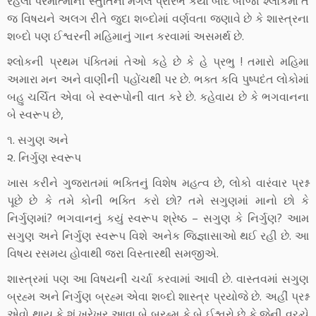
રહેલા પરમાત્માની સ્તુતિનો મંગલ પ્રારંભ કર્યા બાદ બીજા શ્લોકમાં તે
જ વિષયને અલગ રીતે જુદા શબ્દોમાં વર્ણવતા જણાવે છે કે શાસ્ત્રના
શબ્દો પણ ઈશ્વરની મહિમાનું ગાન કરવામાં અસમર્થ છે.
શ્લોકની પ્રથમ પંક્તિમાં તેઓ કહે છે કે હે પ્રભુ ! તમારો મહિમા
અમારા મન અને વાણીની પહોંચથી પર છે. ભક્ત કવિ પુષ્પદંત લોકોમાં
બહુ ચર્ચિત એવા બે સ્વરૂપોની વાત કરે છે. કહેવાય છે કે ભગવાનના
બે સ્વરૂપ છે,
૧. સગુણ અને
૨. નિર્ગુણ સ્વરૂપ
ખાસ કરીને ગુજરાતમાં ભક્તિનું વિશેષ મહત્વ છે, લોકો વારંવાર પ્રશ્ન
પૂછે છે કે તમે કોની ભક્તિ કરો છો? તમે સગુણમાં માનો છો કે
નિર્ગુણમાં? ભગવાનનું કયું સ્વરૂપ શ્રેષ્ઠ – સગુણ કે નિર્ગુણ? આમ
સગુણ અને નિર્ગુણ સ્વરૂપ વિશે અનેક જિજ્ઞાસાઓ થઈ રહી છે. આ
વિષય રસમય હોવાથી જરા વિસ્તારથી સમજીએ.
શાસ્ત્રમાં પણ આ વિષયની ચર્ચા કરવામાં આવી છે. વાસ્તવમાં સગુણ
બ્રહ્મ અને નિર્ગુણ બ્રહ્મ એવા શબ્દો શાસ્ત્ર પ્રયોજે છે. અહીં પ્રશ્ન
એવો થાય કે શું ખરેખર આવા બે બ્રહ્મ કે બે ઈશ્વરો છે કે જેની વચ્ચે