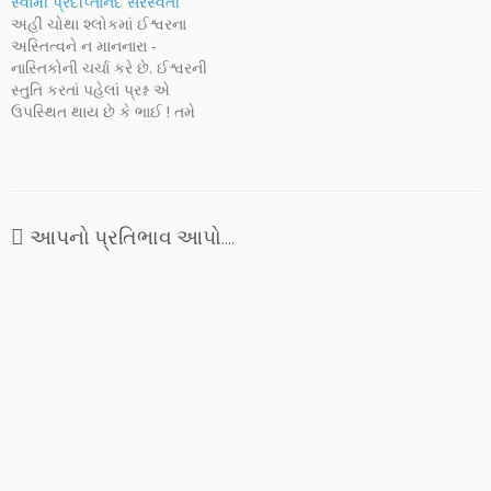
સ્વામી પ્રદીપ્તાનંદ સરસ્વતી
અહીં ચોથા શ્લોકમાં ઈશ્વરના
અસ્તિત્વને ન માનનારા -
નાસ્તિકોની ચર્ચા કરે છે. ઈશ્વરની
સ્તુતિ કરતાં પહેલાં પ્રશ્ન એ
ઉપસ્થિત થાય છે કે ભાઈ ! તમે
જેની સ્તુતિરૂપ પ્રાર્થના કરવા
જઈ રહ્યા છો તે ભગવાન ખરેખર
છે કે તે માત્ર તમારી કલ્પનાની
ઉપજ છે. ઘણા લોકો એમ દલીલ
કરે છે કે…
આપનો પ્રતિભાવ આપો....