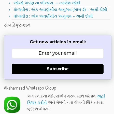
જોજો પાંપણ ના ભીંજાય.. – કમલેશ જોષી
ધોળાવીરા : એક અવર્ણનીય અનુભવ (ભાગ ૨) – અમી દોશી
ધોળાવીરા : એક અવર્ણનીય અનુભવ – અમી દોશી
સબસ્ક્રિપ્શન
Get new articles in email:
Subscribe
Aksharnaad Whatsapp Group
અક્ષરનાદના વ્હોટ્સએપ ગ્રુપ સાથે જોડાવ
અહીં
ક્લિક કરીને
અને મેળવો નવા લેખની લિંક તમારા
વ્હોટ્સએપમાં.