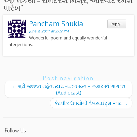
આત્મકથા – રામદરશ મિશ્ર, આસ્વાદ રમેશ
પારેખ
”
Pancham Shukla
Reply
↓
June 9, 2011 at 2:02 PM
Wonderful poem and equally wonderful
interjections.
Post navigation
←
શ્રી જશવંત મહેતા દ્વારા ગઝલપઠન – અક્ષરપર્વ ભાગ ૧૧
(Audiocast)
કેટલીક ઉપયોગી વેબસાઈટ્સ – ૧૮
→
Follow Us