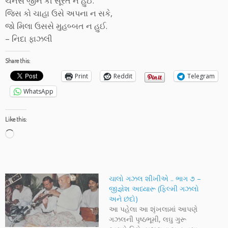
ચૈનસે જીને કી સૂરત ન હુઈ.
જિસ કો ચાહા ઉસે અપના ન સકે,
જો મિલા ઉસસે મુહબ્બત ન હુઈ.
– નિદા ફાઝલી
Share this:
Print
Reddit
Telegram
WhatsApp
Like this:
Loading…
ચાલો ગઝલ શીખીએ .. ભાગ ૭ –
જીજ્ઞેશ અધ્યારૂ (ફિલ્મી ગઝલો
અને છંદો)
આ પહેલા આ શૃંખલામાં આપણે
ગઝલની પૃષ્ઠભૂમી, લઘુ ગુરૂ