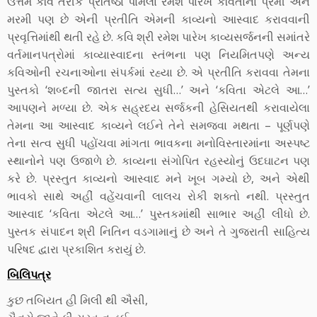
ઉત્તમ કવિ તરીકે પ્રતિષ્ઠા પામેલા રમેશ પારેખ કવિતાના પ્રેમી અને
મરમી પણ છે એની પ્રતીતિ એમની કાવ્યનો આસ્વાદ કરાવવાની
પ્રવૃત્તિમાંથી થતી રહે છે. કવિ શ્રી રમેશ પારેખ કાવ્યસર્જનની સમાંતરે
વર્તમાનપત્રોમાં કાવ્યાસ્વાદના સ્તંભના પણ નિયમિતપણે અન્ય
કવિઓની રચનાઓના સંપર્કમાં રહ્યા છે. એ પ્રતીતિ કરાવવા તેમના
પુસ્તકો ‘શબ્દની જાતરા સત્ય સુધી…’ અને ‘કવિતા એટલે આ…’
આપણને મળ્યા છે. એક સહ્રદય સર્જકની હેસિયતથી કરાવાયેલા
તેમના આ આસ્વાદ કાવ્યને લઈને તેને સમજવા મથતા – પૂર્ણપણે
તેના સત્વ સુધી પહોંચવા માંગતા ભાવકના મનોવિસ્તારમાંના અસ્પષ્ટ
સ્થાનોને પણ ઉજાળે છે. કાવ્યના સંગોપિત રહસ્યોનું ઉદઘાટન પણ
કરે છે. પ્રસ્તુત કાવ્યનો આસ્વાદ મને ખૂબ ગમ્યો છે, અને એથી
ભાવકો સાથે અહીં વહેંચવાની લાલચ રોકી શક્તો નથી. પ્રસ્તુત
આસ્વાદ ‘કવિતા એટલે આ…’ પુસ્તકમાંથી સાભાર અહીં લીધો છે.
પુસ્તક સંપાદન શ્રી નિતિન વડગામાનું છે અને તે ગુજરાતી સાહિત્ય
પરિષદ દ્વારા પ્રકાશિત કરાયું છે.
બિલિપત્ર
કુછ તબિયત હી મિલી થી ઐસી,