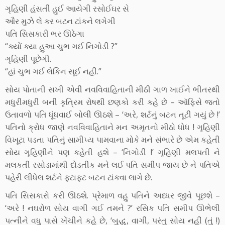
ગૃહિણી હંસતી હુઈ આયેગી રસોઈઘર સે
ઔર મુઝે લે કર બટન ટાંકને લગેગી
પતિ સિસકારી ભર ઊઠેગા
“ક્યોં ક્યા હુઆ ચુભ ગઈ નિગોડી ?”
ગૃહિણી પૂછેગી.
“હાં ચુભ ગઈ લેકિન સૂઈ નહીં.”
સોય પોતાની સખી એવી નવવિવાહિતાની મીઠી ગાળ ખાઈને ભીતરથી
મધુરીમધુરી બની કૃત્રિમ રોષથી છણકો કરી કહે છે – ઑફિસે જતો
ઉતાવળો પતિ ધૂંધવાઈ બોલી ઊઠશે – ‘અરે, શર્ટનું બટન તૂટી ગયું છે !’
પતિનો ક્રોધ જાણે નવવિવાહિતાને મન અમૃતનો મીઠો ધોધ ! ગૃહિણી
વિખૂટા પડતા પતિનું સામીપ્ય પામવાના મોકે મને સંભારે છે એમ કહેતી
સોય ગૃહિણીને પણ કહેતી હશે – ‘નિગોડી !’ ગૃહિણી મલપતી ને
મલકતી રસોડામાંથી દોડતીક મને લઈ પતિ સમીપ જાય છે ને પતિએ
પહેરી લીધેલ શર્ટને ફટાફટ બટન ટાંકવા લાગે છે.
પતિ સિસકારો કરી ઊઠશે. પ્રેમાળ વહુ પતિને અધ્ધર જીવે પૂછશે –
‘અરે ! નઘરોળ સોય વાગી ગઈ તમને ?’ રસિક પતિ સમીપ ઊભેલી
પત્નીને વધુ પાસે ખેંચીને કહે છે, ‘બુદ્ધુ, વાગી, પરંતુ સોય નહીં (તું !)