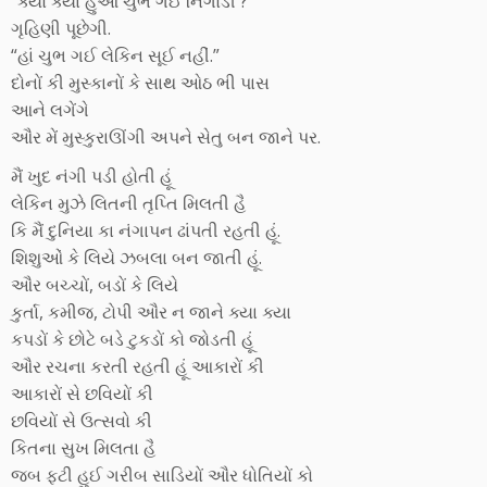
“ક્યોં ક્યા હુઆ ચુભ ગઈ નિગોડી ?”
ગૃહિણી પૂછેગી.
“હાં ચુભ ગઈ લેકિન સૂઈ નહીં.”
દોનોં કી મુસ્કાનોં કે સાથ ઓઠ ભી પાસ
આને લગેંગે
ઔર મેં મુસ્કુરાઊંગી અપને સેતુ બન જાને પર.
મૈં ખુદ નંગી પડી હોતી હૂં
લેકિન મુઝે લિતની તૃપ્તિ મિલતી હૈ
કિ મૈં દુનિયા કા નંગાપન ઢાંપતી રહતી હૂં.
શિશુઓં કે લિયે ઝબલા બન જાતી હૂં.
ઔર બચ્ચોં, બડોં કે લિયે
કુર્તા, કમીજ, ટોપી ઔર ન જાને ક્યા ક્યા
કપડોં કે છોટે બડે ટુકડોં કો જોડતી હૂં
ઔર રચના કરતી રહતી હૂં આકારોં કી
આકારોં સે છવિયોં કી
છવિયોં સે ઉત્સવો કી
કિતના સુખ મિલતા હૈ
જબ ફટી હુઈ ગરીબ સાડિયોં ઔર ધોતિયોં કો