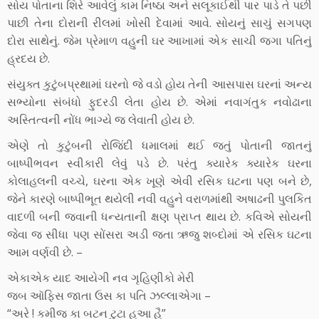
સોય પોતાના શિરે આવેલું કામ નિષ્ઠા અને સલૂકાઈથી પાર પાડે તે પછી
પાછી તેના દોરાની રીલમાં ખોસી દેવામાં આવે. સોયનું સાચું સગપણ
દોરા સાથેનું. જેમ પ્રેમાળ વહુની ઘર આખામાં એક સાચી જગા પતિનું
હ્રદય છે.
સંયુક્ત કુટુંબપ્રથામાં ઘરનો જે વડો હોય તેની આસપાસ ઘરનાં અન્ય
સભ્યોના સંબંધો ફુદરડી લેતા હોય છે. એમાં નવાગંતુક નવોઢાના
અસ્તિત્વની નોંધ ભાગ્યે જ લેવાતી હોય છે.
એણે તો કુટુંબની રોજિંદી ધમાલમાં થઈ જતું પોતાની જાતનું
બાષ્પીભવન સ્વીકારી લેવું પડે છે. પરંતુ ક્યારેક ક્યારેક ઘરના
કોલાહલની વચ્ચે, ઘરના એક ખૂણે એવી રસિક ઘટના પણ બને છે,
જેને કારણે બાષ્પીભૂત થયેલી નવી વહુને વરાળમાંથી અષાઢની પુલકિત
વાદળી બની જવાની ધન્યતાની ક્ષણ પ્રાપ્ત થાય છે. કવિએ સોયની
જેવા જ સીધા પણ સોંસરા અડી જતા ઋજુ શબ્દોમાં એ રસિક ઘટના
આમ વર્ણવી છે. –
એકાએક યાદ આયેગી નવ ગૃહિણીકો મેરી
જબ ઑફિસ જાતા ઉસ કા પતિ ઝલ્લાએગા –
“અરે ! કમીજ કા બટન ટુટા હુઆ હૈ”