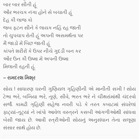
બાર બાર સીતી હૂં
ઔર ભરચક નંગા હોને સે બચાતી હૂં
દેહ કી લાજ કો
જબ ફટન સીને કે લાયક નહિં રહ જાતી
તો ચુપચાપ રોતી હૂં અપની અસમર્થતા પર
મૈં જાડોં મેં બિછ જાતી હૂં
કાંપતે શરીરોં કે ઉપર નીચે ગુદડી બન કર
ઔર ઉન કી ઉષ્મા મેં અપની ઉષ્મા
મિલાતી રહતી હૂં.
– રામદરશ મિશ્ર
સોય ! સાધારણ ઘરની ગુણિયલ ગૃહિણીની એ માનીતી સખી ! સોય
ટેભા ભરે, બખિયા ભરે, તૂણે, સીવે, ભરત ભરે ને ચીંથરાંમાંથી ચંદરવો
સર્જે. કામઢી ગૃહિણી સહેજ નવરી પડે કે તરત કબાટમાં સંઘરેલાં
ફાટ્યાં-તૂટ્યાં ને ખાંપો આવેલ વસ્ત્રને કસબી આંગળીઓથી સાંધવા
બેસી જાય છે. આવી સ્ત્રીઓની સોયનું અનુસંધાન તેના સલૂણા
સંસાર સાથે હોય છે.