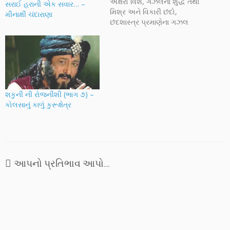
અક્ષરો વિશે, ગઝલના શુદ્ધ તથા
સરાઈ હરાની એક સવાર… –
મિશ્ર અને વિકારી છંદો,
મીનાક્ષી ચંદારાણા
છંદશાસ્ત્ર પ્રમાણેના ગઝલ
સિવાયના પ્રકારો, એના અંગો
રૂપ રદીફ, કાફીયા, મત્લા અને
મક્તા વિશે જાણ્યું. ગઝલના
વિશિષ્ટ અંગ રૂપ બહર વિશે
વિગતે ચર્ચા કર્યા પછી આજે વિશે
વાત કરીએ ફિલ્મી ગઝલોની.
ગઝલના…
શકુની ની રોજનીશી (ભાગ ૭) –
કોલસાનું કાળું કુરૂક્ષેત્ર
આપનો પ્રતિભાવ આપો....