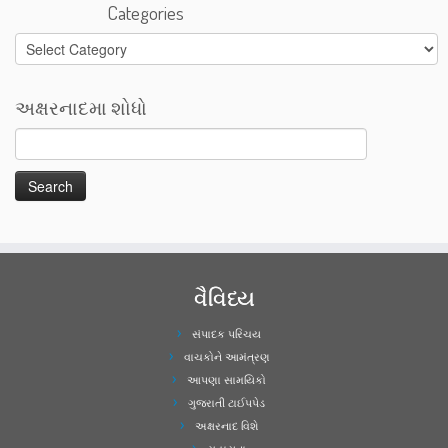
Categories
Categories
અક્ષરનાદમા શોધો
વૈવિધ્ય
સંપાદક પરિચય
વાચકોને આમંત્રણ
આપણા સામયિકો
ગુજરાતી ટાઈપપેડ
અક્ષરનાદ વિશે