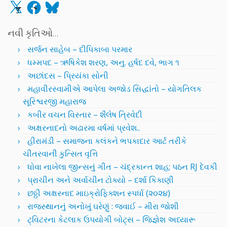
X
Facebook
Bluesky
નવી કૃતિઓ…
સર્જન સાહેબ – દીપિકાબા પરમાર
ધમ્મપદ – ઋષિકેશ શરણ, અનુ. હર્ષદ દવે, ભાગ ૧
અછાંદસ – પ્રિયંકા સોની
મહાવીરસ્વામીએ આપેલા અજોડ સિદ્ધાંતો – યોગતિલક
સૂરિશ્વરજી મહારાજ
કબીર વચન વિસ્તાર – શૈલેષ ત્રિવેદી
અક્ષરનાદનો અઢારમા વર્ષમાં પ્રવેશ..
હીરામંડી – સમાજના કલંકને ભપકાદાર આર્ટ તરીકે
ચીતરવાની કુત્સિત વૃત્તિ
ધોવા નાખેલા જીન્સનું ગીત – ચંદ્રકાન્ત શાહ; પઠન RJ દેવકી
પ્રાચીન અને અર્વાચીન ટોક્યો – દર્શા કિકાણી
છઠ્ઠી અક્ષરનાદ માઇક્રોફિક્શન સ્પર્ધા (૨૦૨૪)
રાજસ્થાનનું અનોખું ઘરેણું : જવાઈ – મીરા જોશી
ટ્વિટરના કેટલાક ઉપયોગી બોટ્સ – જિજ્ઞેશ અધ્યારૂ