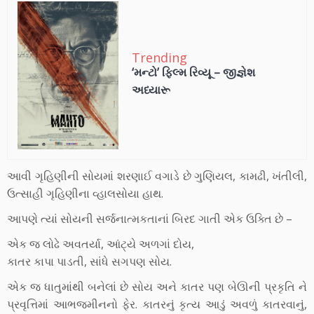
Trending
‘મન્ટો’ ફિલ્મ રિવ્યૂ – જીજ્ઞેશ
અધ્યારૂ
આવી ગૃહિણીની સોયમાં શરણાઈ વગાડે છે ગુણિયલ, કામઢી, ખંતીલી,
ઉત્સાહી ગૃહિણીના વ્હાલસોયા હાથ.
આપણે ત્યાં સોયની સર્જનાત્મકતાનાં બિરદ ગાતી એક ઉક્તિ છે –
એક જ લોઢે અવતર્યા, આંટ્યે અળગાં દોય,
કાતર કાપા પાડતી, સાંધે સગપણ સોય.
એક જ ધાતુમાંથી બનેલાં છે સોય અને કાતર પણ બેઊની પ્રકૃતિ ને
પ્રવૃત્તિમાં આભજમીનનો ફેર. કાતરનું કૃત્ય આડું અવળું કાતરવાનું,