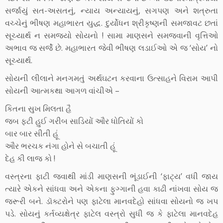
સર્જાયું સત-અસતનું, ન્યાય અન્યાયનું, સગપણ અને શત્રુતા
વચ્ચેનું ભીષણ મહાભારત યુદ્ધ. દુર્યોધન શ્રીકૃષ્ણની સમજાવટ છતાં
સૂચ્યાર્થ ન સમજ્યો સોયનો ! સામા માણસને સમજવાની વૃત્તિઓ
અભાવ જ સર્જે છે. મહાભારત જેવી ભીષણ લડાઈઓ એ જ ‘સોય’ નો
સૂચ્યાર્થ.
સોયની લીલાને મનગમતું અર્થઘટન કરવાના ઉત્સાહને વિરામ આપી
સોયની આત્મકથા આગળ વાંચીએ –
કિતના સુખ મિલતા હૈ
જબ ફટી હુઈ ગરીબ સાડિયોં ઔર ધોતિયોં કો
બાર બાર સીતી હૂં
ઔર ભરચક નંગા હોને સે બચાતી હૂં
દેહ કી લાજ કો !
વસ્ત્રના ફાટી જવાથી માંડી માણસની ભૂંડાઈની ‘ફાટ્ય’ વધી જાય
ત્યારે એકને સાંધવા અને એકના ફુગ્ગાની હવા કાઢી નાંખવા સોય જ
જરૂરી બને. ડૉક્ટરોને પણ ફાટેલા માનવદેહો સાંધવા સોયનો જ ખપ
પડે. સોયનું કર્તવ્યક્ષેત્ર ફાટેલ વસ્ત્રો સુધી જ કે ફાટેલા માનવદેહ