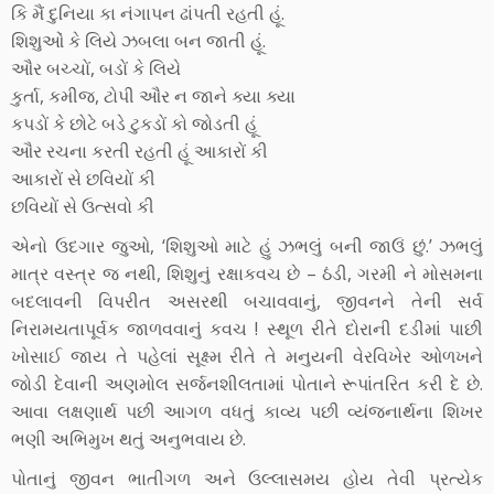
કિ મૈં દુનિયા કા નંગાપન ઢાંપતી રહતી હૂં.
શિશુઓં કે લિયે ઝબલા બન જાતી હૂં.
ઔર બચ્ચોં, બડોં કે લિયે
કુર્તા, કમીજ, ટોપી ઔર ન જાને ક્યા ક્યા
કપડોં કે છોટે બડે ટુકડોં કો જોડતી હૂં
ઔર રચના કરતી રહતી હૂં આકારોં કી
આકારોં સે છવિયોં કી
છવિયોં સે ઉત્સવો કી
એનો ઉદગાર જુઓ, ‘શિશુઓ માટે હું ઝભલું બની જાઉં છું.’ ઝભલું
માત્ર વસ્ત્ર જ નથી, શિશુનું રક્ષાકવચ છે – ઠંડી, ગરમી ને મોસમના
બદલાવની વિપરીત અસરથી બચાવવાનું, જીવનને તેની સર્વ
નિરામયતાપૂર્વક જાળવવાનું કવચ ! સ્થૂળ રીતે દોરાની દડીમાં પાછી
ખોસાઈ જાય તે પહેલાં સૂક્ષ્મ રીતે તે મનુયની વેરવિખેર ઓળખને
જોડી દેવાની અણમોલ સર્જનશીલતામાં પોતાને રૂપાંતરિત કરી દે છે.
આવા લક્ષણાર્થ પછી આગળ વધતું કાવ્ય પછી વ્યંજનાર્થના શિખર
ભણી અભિમુખ થતું અનુભવાય છે.
પોતાનું જીવન ભાતીગળ અને ઉલ્લાસમય હોય તેવી પ્રત્યેક