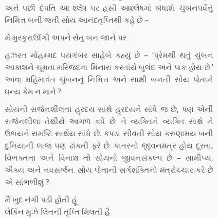
અને પછી દંપતિ આ શ્લેષ પર હસી આશ્લેષમાં બંધાશે. ચુંબનપર્વનું
નિમિત્ત બની જતી સોય આનંદતૃપ્તિથી કહે છે –
મેં મુસ્કુરાઊંગી અપને સેતુ બન જાને પર
હઝરત મોહમ્મદ પયગંબર સાહેબે કહ્યું છે – ‘પ્રેમથી થતું ચુંબન
આકાશને ચૂમતા મસ્જિદના મિનારા કરતાંયે બુલંદ અને પાક હોય છે.’
આવા મહિમાવંત ચુંબનનું નિમિત્ત અને સાક્ષી બનતી સોય પોતાને
ધન્ય કેમ ન માને ?
સોયની સર્જનશીલતા હ્રદય સાથે હ્રદયને સાંધે જ છે, પણ એની
સર્જનલીલા તેથીયે આગળ વધે છે. તે વ્યક્તિને વ્યક્તિ સાથે ને
ઉભયને સમષ્ટિ સાથેય સાંધે છે. કપડાં સીવતી સોય કરુણામય બની
દુનિયાની લાજ પણ ઢાંકતી ફરે છે. કાતરનો જીવનમંત્ર હોય દૂરતા,
વિભક્તતા અને વિનાશ તો સોયનો જીવનસંકલ્પ છે – સામીપ્ય,
ઐક્ય અને નવસર્જન. સોય પોતાની સર્ગશક્તિનો મંત્રોચ્ચાર કરે છે
એ સાંભળીશું ?
મૈં ખુદ નંગી પડી હોતી હૂં
લેકિન મુઝે લિતની તૃપ્તિ મિલતી હૈ