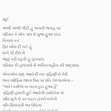
સૂઈ
અભી અભી લૌટી હું અપની જગહ પર
પરિવાર કે એક પાંવ મેં ચુભા હુઆ કાંટા
નિકાલ કર
ફિર ખોંસ દી ગઈ હૂં
ધાગે કી રીલ મેં
જહાં પડી રહતી હૂં ચુપચાપ,
પરિવાર કી હલચલોં મેં અસ્તિત્વહીન-સી અદ્રશ્ય.
એકાએક યાદ આયેગી નવ ગૃહિણીકો મેરી
જબ ઑફિસ જાતા ઉસ કા પતિ ઝલ્લાએગા –
“અરે ! કમીજ કા બટન ટુટા હુઆ હૈ”
ગૃહિણી હંસતી હુઈ આયેગી રસોઈઘર સે
ઔર મુઝે લે કર બટન ટાંકને લગેગી
પતિ સિસકારી ભર ઊઠેગા