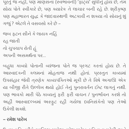
પૂરતું જ નહીં, પણ માણસના (સ્વભાવની) ‘ફાટ્ય’ સુધીનું હોય છે, તેમ
સોય પોતે સ્વીકારે છે, પણ ક્યારેક તે લાચાર બની રહે છે. શ્રીકૃષ્ણ
પણ મહાભારત યુદ્ધ કે જાદવાસ્થળી અટકાવી ન શક્યા તો સોયનું શું
ગજું ? એટલે તે વસવસો કરે છે –
જબ ફટન સીને કે લાયક નહિં
રહ જાતી
તો ચુપચાપ રોતી હૂં
અપની અસમર્થતા પર…
બહુધા કાવ્યો પોતાની વ્યંજના પોતે જ પ્રગટ કરતાં હોય છે. તે
આસ્વાદકની કલમનાં મોહતાજ નથી હોતાં. પ્રસ્તુત કાવ્યમાં
ઉપસંહાર જેવી ત્રણેક કાવ્યપંક્તિઓ મૂકી છે તે વિષે અગાઊ એક
યા બીજી રીતે ઉલ્લેખ થયો હોઈ તેનું પુનરાવર્તન ઈષ્ટ લાગતું નથી.
પણ ભાવકો મારી પેઠે કાવ્યનું ફરી ફરી વાચન / પુનર્ભાવન કરશે તો
અહીં આસ્વાદલ્ખમાં અસ્ફુટ રહી ગયેલા ધ્વનિસંકેતો પણ તેઓ
ઉકેલી શક્શે.
– રમેશ પારેખ