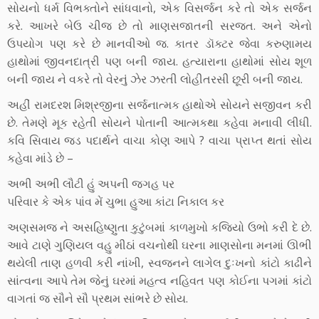
સોયનો ધર્મ વિભક્તોને સાંધવાનો, એક વિસર્જન કરે તો એક સર્જન
કરે. આખરે બેઉ ચીજ છે તો માણસજાતની સરજત. અને એનો
ઉપયોગ પણ કરે છે માનવીઓ જ. કાતર ડૉક્ટર જેવા કરુણામય
હાથોમાં જીવનદાત્રી પણ બની જાય. હત્યારાના હાથોમાં સોય શૂળ
બની જાય ને વકરે તો વેરનું ઝેર ઝરતી લોહીતરસી છૂરી બની જાય.
અહીં રામદરશ મિશ્રજીના સર્જનાત્મક હાથોએ સોયને સજીવન કરી
છે. તેમણે મૂક રહેતી સોયને પોતાની આત્મકથા કહેવા મનાવી લીધી.
કવિ સિવાય જડ પદાર્થને વાચા કોણ આપે ? વાચા પ્રાપ્ત થતાં સોય
કહેવા માંડે છે –
અભી અભી લૌટી હું અપની જગહ પર
પરિવાર કે એક પાંવ મેં ચુભા હુઆ કાંટા નિકાલ કર
અણસમજ ને અસહિષ્ણુતા કુટુંબમાં કાળમુખો કજિયો ઉભો કરી દે છે.
આવે ટાણે ગુણિયલ વહુ મીઠાં વચનોથી ઘરના માણસોના મનમાં ઊભી
થયેલી તાણ હળવી કરી નાંખી, સ્વજનને લાગેલ દુઃખનો કાંટો કાઢીને
સાંત્વના આપે તેમ જેનું ઘરમાં મહત્વ નહિવત પણ કોઈના પગમાં કાંટો
વાગતાં જ સૌને સૌ પ્રથમ સાંભરે છે સોય.