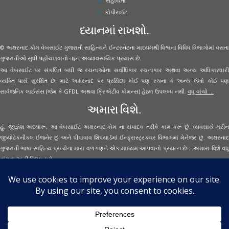
સહાયતા
કોપીરાઈટ
ધ્યાનમાં રાખશો..
© અક્ષરનાદ.કોમ વેબસાઈટ ગુજરાતી સાહિત્યને ઈન્ટરનેટના માધ્યમથી વિશ્વના વિવિધ વિભાગોમાં વસતા
ગુજરાતીઓ સુધી પહોંચાડવાનો તદ્દન અવ્યાવસાયિક પ્રયાસ છે.
આ વેબસાઈટ પર સંકલિત બધી જ રચનાઓના સર્વાધિકાર રચનાકાર અથવા અન્ય અધિકારધારી
વ્યક્તિ પાસે સુરક્ષિત છે. માટે અક્ષરનાદ પર પ્રસિધ્ધ કોઈ પણ રચના કે અન્ય લેખો કોઈ પણ
સાર્વજનિક લાઈસંસ (જેમ કે GFDL અથવા ક્રિએટીવ કોમન્સ) હેઠળ ઉપલબ્ધ નથી.
વધુ વાંચો ...
અમારા વિશે..
હું, જીજ્ઞેશ અધ્યારૂ, આ વેબસાઈટ અક્ષરનાદ.કોમ ના સંપાદક તરીકે કામ કરૂં છું. વ્યવસાયે મરીન
જીયોટેકનીકલ ઈજનેર છું અને પીપાવાવ શિપયાર્ડમાં ઈન્ફ્રાસ્ટ્રક્ચર વિભાગમાં મેનેજર છું. અક્ષરનાદ
ગુજરાતી ભાષા સાહિત્ય પ્રત્યેના મારા વળગણને એક માધ્યમ આપવાનો પ્રયત્ન છે... અમારા વિશે વધુ
વાંચવા
અહીં ક્લિક કરો...
Secured Site Assurance
· © 2026
Aksharnaad.com
By Jignesh Adhyaru ·