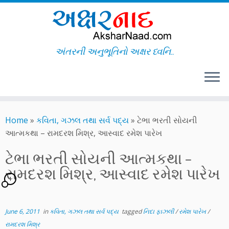
અંતરની અનુભૂતિનો અક્ષર ધ્વનિ..
Skip
to
Home
»
કવિતા, ગઝલ તથા સર્વ પદ્ય
»
ટેભા ભરતી સોયની
content
આત્મકથા – રામદરશ મિશ્ર, આસ્વાદ રમેશ પારેખ
ટેભા ભરતી સોયની આત્મકથા –
રામદરશ મિશ્ર, આસ્વાદ રમેશ પારેખ
1
June 6, 2011
in
કવિતા, ગઝલ તથા સર્વ પદ્ય
tagged
નિદા ફાઝલી
/
રમેશ પારેખ
/
રામદરશ મિશ્ર