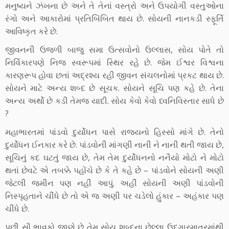
મનુષ્યને ઝંખના છે અને તે તેનાં વસ્ત્રો અને ઉપયોગી વસ્તુઓના
રંગો અને આકારોમાં પ્રતિબિંબિત થાય છે. સોયની નાનકડી સ્ફૂર્તિ
આવિષ્કૃત કરે છે.
જીવનની ઉજળી બાજુ સમા ઉત્સવોનો ઉલ્લાસ, સોય પોતે તો
નિર્વિકારપણે નિજ સ્વરૂપમાં સ્થિર રહે છે. જેમ ઈશ્વર વિશ્વના
કારણરૂપ હોવા છતાં અદ્રશ્ય રહી જીવન સંચલનોમાં પ્રકટ થાય છે.
સોયને માટે અન્ય શબ્દ છે સૂચક. સોયને સૂચિ પણ કહે છે. તેના
અન્ય અર્થો છે કડી તેમજ યાદી. સોય કેવો કેવો ધ્વનિવિસ્તાર સાધે છે
?
મહાભારતમાં પાંડવો દુર્યોધન પાસે રાજ્યનો હિસ્સો માંગે છે. તેનો
દુર્યોધન ઈનકાર કરે છે. પાંડવોની માંગણી નાની ને નાની થતી જાય છે,
સૂચિનું કદ ઘટતું જાય છે, તેમ તેમ દુર્યોધનનો નનૈયો મોટો ને મોટો
થતાં છેવટે એ તબક્કે પહોંચે છે કે તે કહે છે – પાંડવોને સોયની અણી
જેટલી જમીન પણ નહીં આપું. અહીં સોયની અણી પાંડવોની
નિસ્પૃહતાને ચીંધે છે તો એ જ અણી પર ચડેલો હુંકાર – અહંકાર પણ
ચીંધે છે.
પછી સૌ ભાવકો જાણે છે તેમ સોય શબ્દના છેલ્લા ઉદગારમાત્રમાંથી