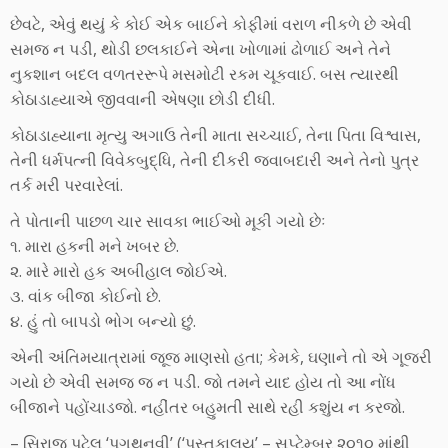
છેવટે, એવું થયું કે કોઈ એક બાઈને કોફીમાં વરાળ નીકળે છે એવી
સમજ ન પડી, થોડી છલકાઈને એના ખોળામાં ઢોળાઈ અને તેને
નુકશાન બદલ વળતરરૂપે મસમોટી રકમ ચૂકવાઈ. બસ ત્યારથી
કોઠાડાહ્યાએ જીવવાની એષણા છોડી દીધી.
કોઠાડાહ્યાના મૃત્યુ અગાઉ તેની માતા સચ્ચાઈ, તેના પિતા વિશ્વાસ,
તેની ધર્મપત્ની વિવેકબુદ્ધિ, તેની દીકરી જવાબદારી અને તેનો પુત્ર
તર્ક મરી પરવારેલાં.
તે પોતાની પાછળ ચાર સાવકા ભાઈઓ મૂકી ગયો છેઃ
૧. મારા હકની મને ખબર છે.
૨. મારે મારો હક અબીહાલ જોઈએ.
૩. વાંક બીજા કોઈનો છે.
૪. હું તો બાપડો ભોગ બન્યો છું.
એની અંતિમયાત્રામાં જૂજ માણસો હતા; કેમકે, ઘણાને તો એ ગૂજરી
ગયો છે એવી સમજ જ ન પડી. જો તમને યાદ હોય તો આ નોંધ
બીજાને પહોંચાડજો. નહીંતર બહુમતી સાથે રહી કશુંય ન કરજો.
– સિરાજ પટેલ ‘પગુથનવી’ (‘પુસ્તકાલય’ – સપ્ટેમ્બર ૨૦૧૦ માંથી