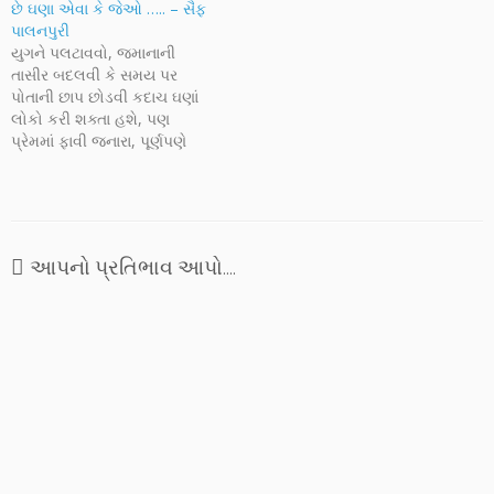
રમખાણોમાં તો ક્યારેક
છે ઘણા એવા કે જેઓ ….. – સૈફ
આતંકવાદનો શિકાર એવા એક
પાલનપુરી
સામાન્ય માણસની મદદ કરવાની
યુગને પલટાવવો, જમાનાની
તાકાત આજના યંત્રવત માણસમાં
તાસીર બદલવી કે સમય પર
નથી અને એ કાંઇ કરી પણ ન…
પોતાની છાપ છોડવી કદાચ ઘણાં
લોકો કરી શક્તા હશે, પણ
પ્રેમમાં ફાવી જનારા, પૂર્ણપણે
સફળ થનારા શોધવા અઘરા છે
એમ સરખામણી કરતા સૈફ
પાલનપુરી કહે છે કે દુર્દશા તો હતી
જ પરંતુ દોસ્તોએ સંજોગોનું ભાન
કરાવ્યું. વીતેલા દિવસો યાદ કરતા
આપનો પ્રતિભાવ આપો....
આંસુઓ સિવાય…