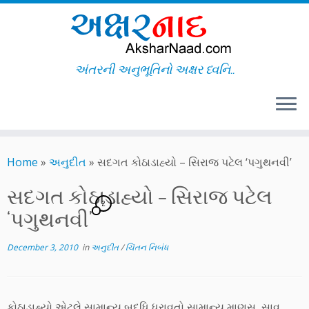
અંતરની અનુભૂતિનો અક્ષર ધ્વનિ..
Skip
to
Home
»
અનુદીત
»
સદગત કોઠાડાહ્યો – સિરાજ પટેલ ‘પગુથનવી’
content
સદગત કોઠાડાહ્યો – સિરાજ પટેલ
2
‘પગુથનવી’
December 3, 2010
in
અનુદીત
/
ચિંતન નિબંધ
કોઠાડાહ્યો એટલે સામાન્ય બુદ્ધિ ધરાવતો સામાન્ય માણસ, સાવ