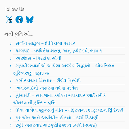
Follow Us
X
Facebook
Bluesky
નવી કૃતિઓ…
સર્જન સાહેબ – દીપિકાબા પરમાર
ધમ્મપદ – ઋષિકેશ શરણ, અનુ. હર્ષદ દવે, ભાગ ૧
અછાંદસ – પ્રિયંકા સોની
મહાવીરસ્વામીએ આપેલા અજોડ સિદ્ધાંતો – યોગતિલક
સૂરિશ્વરજી મહારાજ
કબીર વચન વિસ્તાર – શૈલેષ ત્રિવેદી
અક્ષરનાદનો અઢારમા વર્ષમાં પ્રવેશ..
હીરામંડી – સમાજના કલંકને ભપકાદાર આર્ટ તરીકે
ચીતરવાની કુત્સિત વૃત્તિ
ધોવા નાખેલા જીન્સનું ગીત – ચંદ્રકાન્ત શાહ; પઠન RJ દેવકી
પ્રાચીન અને અર્વાચીન ટોક્યો – દર્શા કિકાણી
છઠ્ઠી અક્ષરનાદ માઇક્રોફિક્શન સ્પર્ધા (૨૦૨૪)