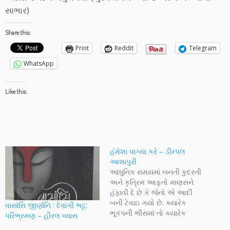
સાભાર)
Share this:
Print
Reddit
Telegram
WhatsApp
Like this:
હંમેશા વાગ્યા કરે – ડીમ્પલ
આશાપુરી
આધુનિક સમયમાં બનતી કુદરતી
અને કૃત્રિમ આફતો માણસને
હંફાવી દે છે કે જેનો એ આદી
બની ટેવાઇ ગયો છે. ક્યારેક
વાસાંસિ જીર્ણાનિ : દેવાંગી ભટ્ટ;
ભૂકંપની ભીંસમાં તો ક્યારેક
પરિભ્રમણ – હીરલ વ્યાસ
બોમ્બ બ્લાસ્ટમાં, ક્યારેક કોમી