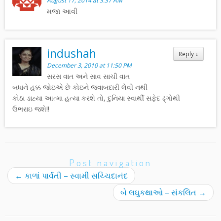
August 17, 2014 at 3:37 AM
મજા આવી
indushah
Reply
↓
December 3, 2010 at 11:50 PM
સરસ વાત અને સાવ સાચી વાત
બધાને હક્ક જોઇએ છે કોઇને જવાબદારી લેવી નથી
કોઠા ડાહ્યા આત્મા હત્યા કરશે તો, દુનિયા સ્વાર્થી સફેદ ઢ્ગોથી
ઉભરાઇ જશે!!
Post navigation
←
કાળાં પાર્વતી – સ્વામી સચ્ચિદાનંદ
બે લઘુકથાઓ – સંકલિત
→