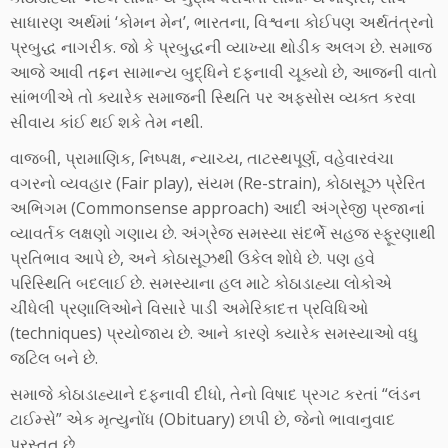
સાધારણ અર્થમાં ‘કોમન મેન’, ભારતના, વિશ્વના કોઈપણ અર્થતંત્રનો
પ્રબુદ્ધ નાગરીક. જો કે પ્રબુદ્ધની વ્યાખ્યા થોડીક અલગ છે. સમાજ
આજે આવી તદ્દન સામાન્ય બુદ્ધિને દફનાવી ચૂક્યો છે, આજની વાતો
સાંભળીએ તો ક્યારેક સમાજની સ્થિતિ પર અફસોસ વ્યક્ત કરવા
સીવાય કાંઈ થઈ શકે તેમ નથી.
વાજબી, પ્રામાણિક, નિષ્પક્ષ, ન્યાચ્ય, તાટસ્થપૂર્ણ, વહેવારવંચા
વગરનો વ્યવહાર (Fair play), સંયમ (Re-strain), કોઠાસૂઝ પ્રેરિત
અભિગમ (Commonsense approach) આદી અંગ્રેજી પ્રજાનાં
વ્યાવર્તક લક્ષણો ગણાય છે. અંગ્રેજ સમસ્યા સંદર્ભે સહજ સ્ફૂરણાથી
પ્રતિભાવ આપે છે, અને કોઠાસૂઝથી ઉકેલ શોધે છે. પણ હવે
પરિસ્થિતિ બદલાઈ છે. સમસ્યાના હલ માટે કોઠાડાહ્યા લોકોએ
ચીંધેલી પ્રણાલિઓને વિસારે પાડી અમેરિકાદત્ત પ્રવિધિઓ
(techniques) પ્રયોજાય છે. આને કારણે ક્યારેક સમસ્યાઓ વધુ
જટિલ બને છે.
સમાજે કોઠાડાહ્યાને દફનાવી દીધો, તેનો વિષાદ પ્રગટ કરતાં “લંડન
ટાઈમ્સે” એક મૃત્યુનોંધ (Obituary) છાપી છે, જેનો ભાવાનુવાદ
પ્રસ્તુત છે.