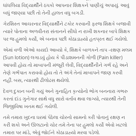
ધાંધલિયા વિદ્યાર્થીને ઠપકો આપનાર શિક્ષકને પાણીચું અપાયું. આવું
બધું જાણ્યા પછી તો તેની હાલત વધુ બગડી.
ગેરશિસ્ત આચરનાર વિદ્યાર્થીને ટકોર કરવાની ફરજ શિક્ષકે બજાવી
ત્યારે પોતાના અળવીતરા સંતાનને સીધો ન રાખી શકનાર બાપે શિક્ષક
પર જ હુમલો કર્યો, એ બનાવ પછી કોઠાડાહ્યો હતપ્રત થઈ ગયેલો.
એમાં વળી એઓ કાયદો આવ્યો કે, શિક્ષકે બાળકને તાપ -રક્ષણ મલમ
(Sun lotion) લગાડવું હોય કે પીડાશમનની ગોળી (Pain killer)
આપવી હોય તો માબાપની મંજૂરી લેવી, વિદ્યાર્થીનીને ગર્ભ રહે અને
તેણે ગર્ભપાત કરાવવો હોય તો તે અંગે તેનાં માબાપને જાણ કરવી
નહીં. બસ, ત્યારથી ઢીલોઢસ થયેલો.
દેવળ દુકાન બની ગયું અને ગુનાહિત કૃત્યોનો ભોગ બનનારા ગભરુ
કરતાં દાંડ ગુનેગાર સાથે વધુ સારો વર્તાવ થવા લાગ્યો, ત્યારથી તેની
જિજીવિષા ખતમ થઈ ગયેલી.
તમે તમારા ખુદના ઘરમાં પેઠેલા ચોરનો સામનો કરી પોતાનું રક્ષણ ન
કરી શકો અને ઊલટાનો ચોર તમે તેના પર હુમલો કર્યો એવો ખટલો
તમારા પર માંડે, એવું જોઈને કોઠાડાહ્યો મરવા પડેલો.