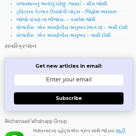
રાજસ્થાનનું અનોખું ઘરેણું : જવાઈ – મીરા જોશી
ટ્વિટરના કેટલાક ઉપયોગી બોટ્સ – જિજ્ઞેશ અધ્યારૂ
જોજો પાંપણ ના ભીંજાય.. – કમલેશ જોષી
ધોળાવીરા : એક અવર્ણનીય અનુભવ (ભાગ ૨) – અમી દોશી
ધોળાવીરા : એક અવર્ણનીય અનુભવ – અમી દોશી
સબસ્ક્રિપ્શન
Get new articles in email:
Subscribe
Aksharnaad Whatsapp Group
અક્ષરનાદના વ્હોટ્સએપ ગ્રુપ સાથે જોડાવ
અહીં