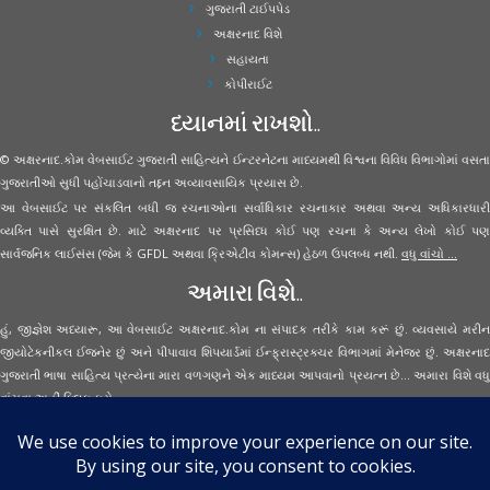
ગુજરાતી ટાઈપપેડ
અક્ષરનાદ વિશે
સહાયતા
કોપીરાઈટ
ધ્યાનમાં રાખશો..
© અક્ષરનાદ.કોમ વેબસાઈટ ગુજરાતી સાહિત્યને ઈન્ટરનેટના માધ્યમથી વિશ્વના વિવિધ વિભાગોમાં વસતા
ગુજરાતીઓ સુધી પહોંચાડવાનો તદ્દન અવ્યાવસાયિક પ્રયાસ છે.
આ વેબસાઈટ પર સંકલિત બધી જ રચનાઓના સર્વાધિકાર રચનાકાર અથવા અન્ય અધિકારધારી
વ્યક્તિ પાસે સુરક્ષિત છે. માટે અક્ષરનાદ પર પ્રસિધ્ધ કોઈ પણ રચના કે અન્ય લેખો કોઈ પણ
સાર્વજનિક લાઈસંસ (જેમ કે GFDL અથવા ક્રિએટીવ કોમન્સ) હેઠળ ઉપલબ્ધ નથી.
વધુ વાંચો ...
અમારા વિશે..
હું, જીજ્ઞેશ અધ્યારૂ, આ વેબસાઈટ અક્ષરનાદ.કોમ ના સંપાદક તરીકે કામ કરૂં છું. વ્યવસાયે મરીન
જીયોટેકનીકલ ઈજનેર છું અને પીપાવાવ શિપયાર્ડમાં ઈન્ફ્રાસ્ટ્રક્ચર વિભાગમાં મેનેજર છું. અક્ષરનાદ
ગુજરાતી ભાષા સાહિત્ય પ્રત્યેના મારા વળગણને એક માધ્યમ આપવાનો પ્રયત્ન છે... અમારા વિશે વધુ
વાંચવા
અહીં ક્લિક કરો...
Secured Site Assurance