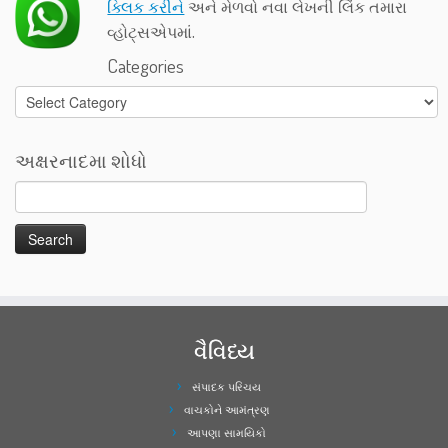
ક્લિક કરીને
અને મેળવો નવા લેખની લિંક તમારા
વ્હોટ્સએપમાં.
Categories
Categories
અક્ષરનાદમા શોધો
વૈવિધ્ય
સંપાદક પરિચય
વાચકોને આમંત્રણ
આપણા સામયિકો