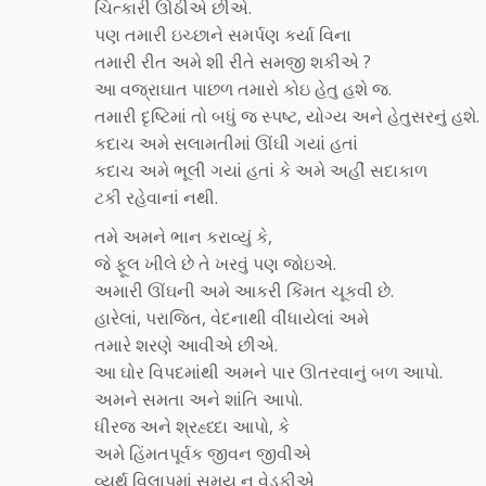
ચિત્કારી ઊઠીએ છીએ.
પણ તમારી ઇચ્છાને સમર્પણ કર્યા વિના
તમારી રીત અમે શી રીતે સમજી શકીએ ?
આ વજ્રાઘાત પાછળ તમારો કોઇ હેતુ હશે જ.
તમારી દૃષ્ટિમાં તો બધું જ સ્પષ્ટ, યોગ્ય અને હેતુસરનું હશે.
કદાચ અમે સલામતીમાં ઊંઘી ગયાં હતાં
કદાચ અમે ભૂલી ગયાં હતાં કે અમે અહીં સદાકાળ
ટકી રહેવાનાં નથી.
તમે અમને ભાન કરાવ્યું કે,
જે ફૂલ ખીલે છે તે ખરવું પણ જોઇએ.
અમારી ઊંઘની અમે આકરી કિંમત ચૂકવી છે.
હારેલાં, પરાજિત, વેદનાથી વીંધાયેલાં અમે
તમારે શરણે આવીએ છીએ.
આ ઘોર વિપદમાંથી અમને પાર ઊતરવાનું બળ આપો.
અમને સમતા અને શાંતિ આપો.
ધીરજ અને શ્રહ્ધ્દા આપો, કે
અમે હિંમતપૂર્વક જીવન જીવીએ
વ્યર્થ વિલાપમાં સમય ન વેડફીએ