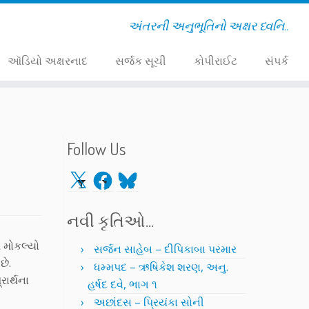
અંતરની અનુભૂતિનો અક્ષર ધ્વનિ..
ઑડિયો અક્ષરનાદ
સર્જક સૂચી
કોપીરાઈટ
સંપર્ક
Follow Us
X
Facebook
Bluesky
નવી કૃતિઓ…
શ મોકલ્યો
સર્જન સાહેબ – દીપિકાબા પરમાર
છે.
ધમ્મપદ – ઋષિકેશ શરણ, અનુ.
રાર્થના
હર્ષદ દવે, ભાગ ૧
અછાંદસ – પ્રિયંકા સોની