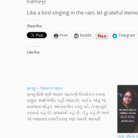
બિલિપત્ર
Like a bird singing in the rain, let grateful memo
Share this:
Print
Reddit
Telegram
Like this:
મૃત્યુ – જયન્ત પાઠક
મૃત્યુ વિશે શ્રી જયંત પાઠકની ઉપરોક્ત રચના
ઘણુંય અર્થગંભીર કહી જાય છે, કાંઈક એવું જે
સમજવા થોડુંકં આંતરદર્શન કરવું પડે, તે મૃત્યુને
કાચબો કહે છે, મધમાખી કહે છે, ઈંડુ કહે છે અને
એ બધાંયના સ્પષ્ટીકરણ પણ તેમની આગવી
છટામાં આપે છે. જીવનની ઘણી તારીખો, ક્ષણો
આખાય જીવનની દિશા બદલી દેતી…
નવા વર્ષના