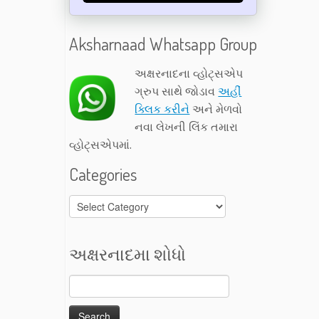
Aksharnaad Whatsapp Group
અક્ષરનાદના વ્હોટ્સએપ
ગ્રુપ સાથે જોડાવ
અહીં
ક્લિક કરીને
અને મેળવો
નવા લેખની લિંક તમારા
વ્હોટ્સએપમાં.
Categories
Categories
અક્ષરનાદમા શોધો