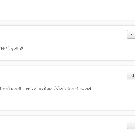
Re
વસમી હોય છે
Re
ારી નથી શકતી…અદરનો વલોપાત કેમેય બધ થતો જ નથી..
Re