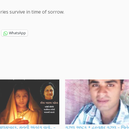
ries survive in time of sorrow.
WhatsApp
 સાલમુબારક, મનની અંતરંગ વાતો.. –
ગઝલ અષ્ટક + હસ્તાક્ષર ગઝલ – જિતેન