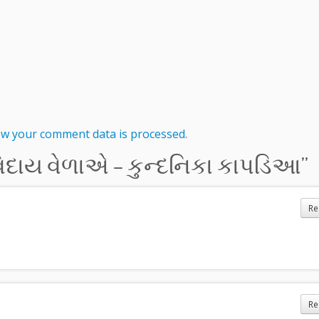
w your comment data is processed.
િદાય વેળાએ – કુન્દનિકા કાપડિઆ
”
Re
Re