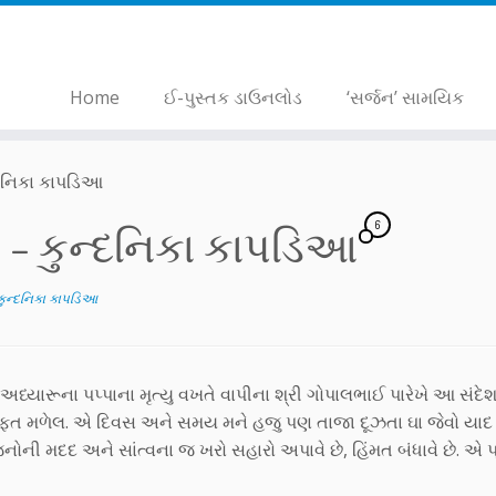
Home
ઈ-પુસ્તક ડાઉનલોડ
‘સર્જન’ સામયિક
્દનિકા કાપડિઆ
6
 – કુન્દનિકા કાપડિઆ
કુન્દનિકા કાપડિઆ
અધ્યારૂના પપ્પાના મૃત્યુ વખતે વાપીના શ્રી ગોપાલભાઈ પારેખે આ સંદે
રફત મળેલ. એ દિવસ અને સમય મને હજુ પણ તાજા દૂઝતા ઘા જેવો યાદ 
નોની મદદ અને સાંત્વના જ ખરો સહારો અપાવે છે, હિંમત બંધાવે છે. એ પ્