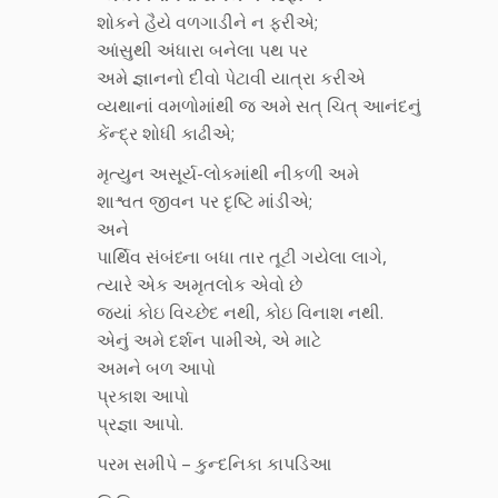
શોકને હૈયે વળગાડીને ન ફરીએ;
આંસુથી અંધારા બનેલા પથ પર
અમે જ્ઞાનનો દીવો પેટાવી યાત્રા કરીએ
વ્યથાનાં વમળોમાંથી જ અમે સત્ ચિત્ આનંદનું
કેંન્દ્ર શોધી કાઢીએ;
મૃત્યુન અસૂર્ય-લોકમાંથી નીકળી અમે
શાશ્વત જીવન પર દૃષ્ટિ માંડીએ;
અને
પાર્થિવ સંબંધ્ના બધા તાર તૂટી ગયેલા લાગે,
ત્યારે એક અમૃતલોક એવો છે
જ્યાં કોઇ વિચ્છેદ નથી, કોઇ વિનાશ નથી.
એનું અમે દર્શન પામીએ, એ માટે
અમને બળ આપો
પ્રકાશ આપો
પ્રજ્ઞા આપો.
પરમ સમીપે – કુન્દનિકા કાપડિઆ