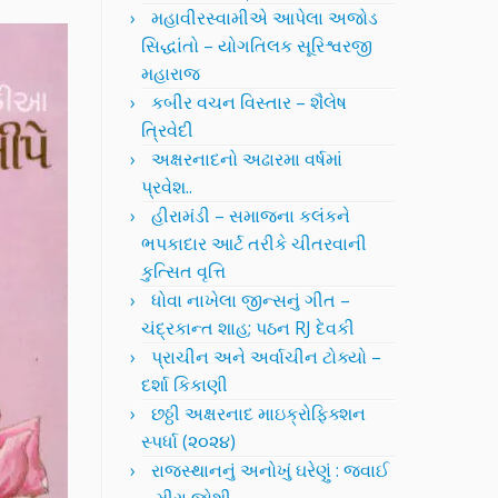
મહાવીરસ્વામીએ આપેલા અજોડ
સિદ્ધાંતો – યોગતિલક સૂરિશ્વરજી
મહારાજ
કબીર વચન વિસ્તાર – શૈલેષ
ત્રિવેદી
અક્ષરનાદનો અઢારમા વર્ષમાં
પ્રવેશ..
હીરામંડી – સમાજના કલંકને
ભપકાદાર આર્ટ તરીકે ચીતરવાની
કુત્સિત વૃત્તિ
ધોવા નાખેલા જીન્સનું ગીત –
ચંદ્રકાન્ત શાહ; પઠન RJ દેવકી
પ્રાચીન અને અર્વાચીન ટોક્યો –
દર્શા કિકાણી
છઠ્ઠી અક્ષરનાદ માઇક્રોફિક્શન
સ્પર્ધા (૨૦૨૪)
રાજસ્થાનનું અનોખું ઘરેણું : જવાઈ