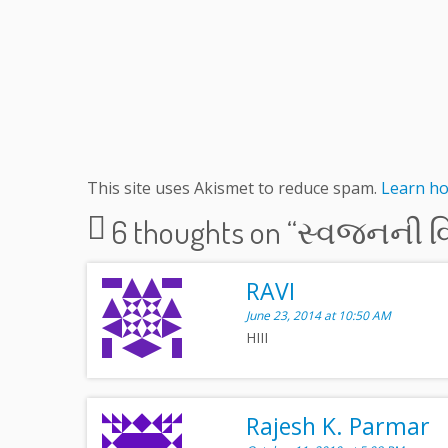
This site uses Akismet to reduce spam.
Learn ho
6 thoughts on “
સ્વજનની વ
RAVI
June 23, 2014 at 10:50 AM
HIII
Rajesh K. Parmar