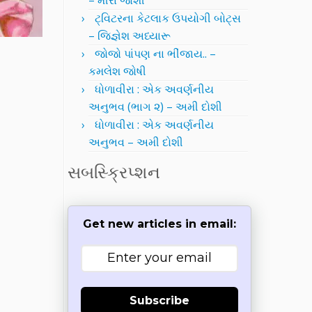
– મીરા જોશી
ટ્વિટરના કેટલાક ઉપયોગી બોટ્સ
– જિજ્ઞેશ અધ્યારૂ
જોજો પાંપણ ના ભીંજાય.. –
કમલેશ જોષી
ધોળાવીરા : એક અવર્ણનીય
અનુભવ (ભાગ ૨) – અમી દોશી
ધોળાવીરા : એક અવર્ણનીય
અનુભવ – અમી દોશી
સબસ્ક્રિપ્શન
Get new articles in email:
Subscribe