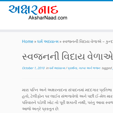
Skip
to
Home
»
ધર્મ અધ્યાત્મ
»
સ્વજનની વિદાય વેળાએ – કુન
content
સ્વજનની વિદાય વેળાએ
October 1, 2010
in
ધર્મ અધ્યાત્મ
/
પ્રાર્થના, ગરબા અને ભજન
tagged
મારા પત્નિ અને અક્ષરનાદના સંપાદનમાં મદદગાર પ્રતિભા 
હતો, ટેલીફોન પર લાઈવ સંભળાવેલો અને પછી ઈ-મેલ મા
પરિવારને પડેલી ખોટ તો પૂરી શકાતી નથી, પરંતુ આવા સ્વજ
આજે અત્રે પ્રસ્તુત છે.