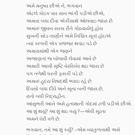
અમે મનુષ્ય છીએ ને, ભગવાન
એટલે કોઇક વાર સાવ ભાંગી પડીએ છીએ,
અમારા બધા દીવા એકીસાથે ઓલવાઇ જાય છે.
અમારું જીવન સરસ રીતે ગોઠવાયેલું હોય
સુખની સોડ તાણીને અમે નિશ્ચિંત સૂતાં હોઇએ
ત્યાં કાળની એક વજ્જર થપાટ પડે છે
અમારામાંથી એક જણને
અજાણતાં જ બોલાવી લેવામાં આવે છે
અમારી આખી સૃષ્ટિ વેરવિખેર થઇ જાય છે
પગ તળેથી ધરતી ફસકી પડે છે.
અમારું હૃદય વિષાદથી ભરાઇ રહે છે
દિવસો બધા દીર્ઘ અને સૂના બની જાય છે,
રાતો બધી નિદ્રાહીન.
આંસુભરી આંખે અમે હતાશાની ગોદમાં ઢળી પડીએ છીએ.
આ શું થયું? આ શું થઇ ગયું ?—એવી મૂઢતા
અમને ઘેરી વળે છે.
ભગવાન, તમે આ શું કર્યું? –એમ વ્યાકુળતાથી અમે