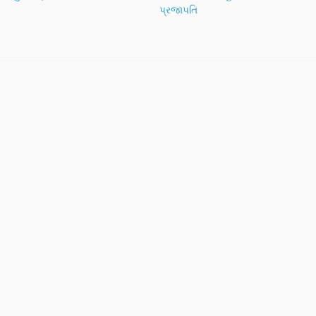
પ્રજાપતિ