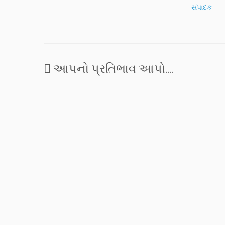
સંપાદક
આપનો પ્રતિભાવ આપો....