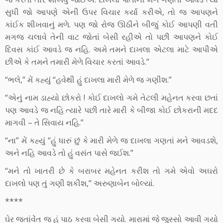
સુધી જો આપણે એની ઉપર વિચાર કર્યા કરીએ, તો જ આપણને
કાંઈક શીખવાનું મળે. પણ જો રોજ ઊઠીને બીજું કોઈ આપણી વતી
મગજ ચલાવે તેની વાટ જોતાં બેસી રહીએ તો પછી આપણને કોઈ
દિવસ કાંઈ આવડે જ નહિ. અમે તમને દાખલા એટલા માટે આપીએ
છીએ કે તમને તમારી મેળે વિચાર કરતાં આવડે.”
“ભલે,” મેં કહ્યું “હવેથી હું દાખલા મારી મેળે જ ગણીશ.”
“એનું નામ ડાહ્યો છોકરો ! કોઈ દાખલો ગમે તેટલી મહેનત કરવા છતાં
પણ આવડે જ નહિ ત્યારે પછી તારે મારી કે બીજા કોઈ છોકરાની મદદ
માગવી – તે સિવાય નહિ.”
“ના” મેં કહ્યું “હું ધારું છું કે મારી મેળે જ દાખલા ગણતાં મને આવડશે,
અને નહિ આવડે તો હું વસંત પાસે જઈશ.”
“મને તો ખાતરી છે કે બરાબર મહેનત કરીશ તો ગમે એવો અઘરો
દાખલો પણ તું ગણી શકીશ,” અરુણાબેન બોલ્યાં.
****
ઘેર જતાંવેંત જ હું પાઠ કરવા બેસી ગયો. મારામાં જે જુસ્સો આવી ગયો