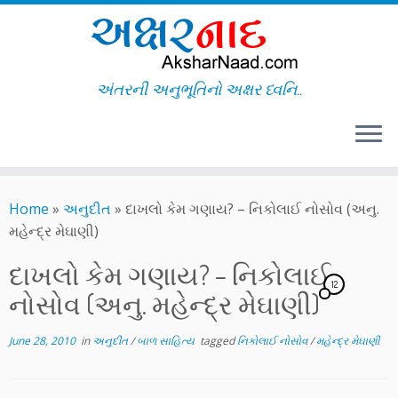
અંતરની અનુભૂતિનો અક્ષર ધ્વનિ..
Skip
to
Home
»
અનુદીત
»
દાખલો કેમ ગણાય? – નિકોલાઈ નોસોવ (અનુ.
content
મહેન્દ્ર મેઘાણી)
દાખલો કેમ ગણાય? – નિકોલાઈ
12
નોસોવ (અનુ. મહેન્દ્ર મેઘાણી)
June 28, 2010
in
અનુદીત
/
બાળ સાહિત્ય
tagged
નિકોલાઈ નોસોવ
/
મહેન્દ્ર મેઘાણી