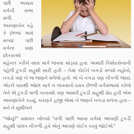
પછી અમારા
વર્ગની સભા
મળી.
અરુણાબેન કહે
કે છેલ્લાં અમે
મળ્યાં પછી
વર્ગના ઘણા
છોકરાઓ
મહેનત કરીને સારા માર્ક લાવવા માંડ્યા હતા. અમારી કિશોરસેનાની
પહેલી ટુકડી સહુથી સારી હતી – તેમાં કોઈને બગડો મળ્યો નહોતો,
તગડો પણ બે જ જણને મળેલો હતો. એ બે તગડા પણ નીકળી જાય.
એટલે ચારથી ઓછા માર્ક ન લાવવાનો ઠરાવ છેલ્લી વર્ગસભામાં કરેલો
તેને એ ટુકડી પાળી બતાવશે. પણ અમારી ટુકડી સહુથી ઠોઠ હતી એમ
અરુણાબેને કહ્યું, કારણકે હજી એમાં બે જણને બગડા મળતા હતા –
મને ને સુશીલને.
“જોયું?” યશવંત બોલ્યો “વળી પાછી આખા વર્ગમાં આપણી ટુકડી
સહુથી પછાત નીકળી. હવે એનું આપણે કાંઈક કરવું જોઈએ.”