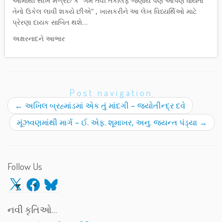
આમાથી સીખ મળ્રેછે કે “ગમે તેવી તકલિફ જણાય પણ આપણે ધાર્યેતો
તેનો ઉકેલ લાવી શક્યે છીએ” , ખાસકરીને આ લેખ વિધ્યર્થિઓ માટે
પ્રેરણા દાયક સાબિત થશે…
અક્ષરનાદને આભાર
Post navigation
←
અખિલ બ્રહ્માંડમાં એક તું માંદગી – જ્યોતીન્દ્ર દવે
મૂંઝવણમાંથી માર્ગ – ઈ. એફ. શૂમાખર, અનુ. જયન્ત પંડ્યા
→
Follow Us
X
Facebook
Bluesky
નવી કૃતિઓ…