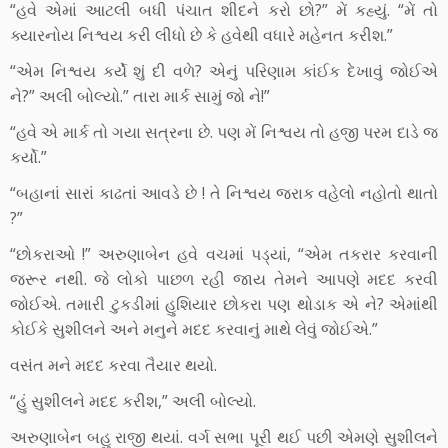
“હવે એમાં આટલી બધી પંચાત શીદને કરો છો?” મેં કહ્યું. “મેં તો
ક્યારનોય નિશ્વય કરી લીધો છે કે હવેથી વધારે મહેનત કરીશ.”
“એમ નિશ્વય કર્યે શું દી વળે? એનું પરિણામ કાંઈક દેખાવું જોઈએ
ને?” અલી બોલ્યો.” તારા માર્ક સામું જો ને!”
“હવે એ માર્ક તો ગયા સત્રના છે. પણ મેં નિશ્વય તો હજી પરમ દાડે જ
કર્યો.”
“બહાનાં સારાં કાઢતાં આવડે છે ! તે નિશ્વય જરાક વહેલો નહોતો થાતો
?”
“છોકરાઓ !” અરુણાબેન હવે વચમાં પડ્યાં, “એમ તકરાર કરવાની
જરૂર નથી. જે લોકો પાછળ રહી જાય તેમને આપણે મદદ કરવી
જોઈએ. તમારી ટુકડીમાં હુશિયાર છોકરા પણ થોડાક એ ને? એમાંથી
કોઈકે સુશીલને અને મનુને મદદ કરવાનું માથે લેવું જોઈએ.”
વસંત મને મદદ કરવા તૈયાર થયો.
“હું સુશીલને મદદ કરીશ,” અલી બોલ્યો.
અરુણાબેન બહુ રાજી થયાં. વર્ગ સભા પૂરી થઈ પછી એમણે સુશીલને