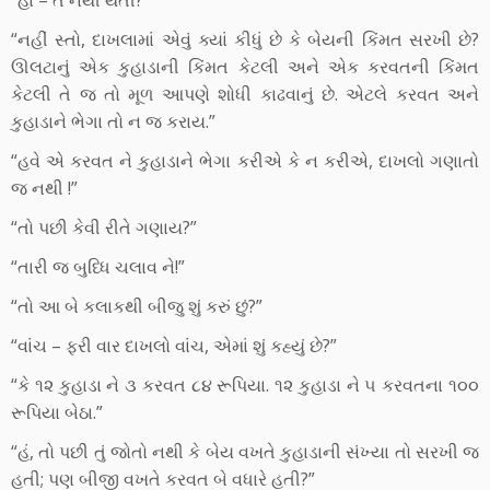
“નહીં સ્તો, દાખલામાં એવું ક્યાં કીધું છે કે બેયની કિંમત સરખી છે?
ઊલટાનું એક કુહાડાની કિંમત કેટલી અને એક કરવતની કિંમત
કેટલી તે જ તો મૂળ આપણે શોધી કાઢવાનું છે. એટલે કરવત અને
કુહાડાને ભેગા તો ન જ કરાય.”
“હવે એ કરવત ને કુહાડાને ભેગા કરીએ કે ન કરીએ, દાખલો ગણાતો
જ નથી !”
“તો પછી કેવી રીતે ગણાય?”
“તારી જ બુધ્ધિ ચલાવ ને!”
“તો આ બે કલાકથી બીજુ શું કરું છું?”
“વાંચ – ફરી વાર દાખલો વાંચ, એમાં શું કહ્યું છે?”
“કે ૧૨ કુહાડા ને ૩ કરવત ૮૪ રૂપિયા. ૧૨ કુહાડા ને ૫ કરવતના ૧૦૦
રૂપિયા બેઠા.”
“હં, તો પછી તું જોતો નથી કે બેય વખતે કુહાડાની સંખ્યા તો સરખી જ
હતી; પણ બીજી વખતે કરવત બે વધારે હતી?”