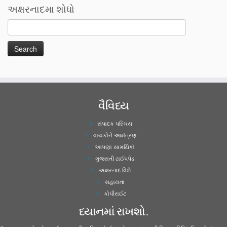
અક્ષરનાદમા શોધો
વૈવિધ્ય
સંપાદક પરિચય
વાચકોને આમંત્રણ
આપણા સામયિકો
ગુજરાતી ટાઈપપેડ
અક્ષરનાદ વિશે
સહાયતા
કોપીરાઈટ
ધ્યાનમાં રાખશો..