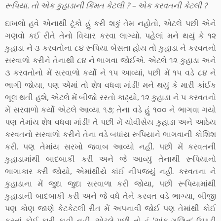
રૂપિયા. તો એક કુહાડાની કિંમત કેટલી ? – એક કરવતની કેટલી ?
દાખલો હવે એનાથી ટૂંકો હું કરી શકું તેમ નહોતો, એટલે પછી એને
ગણવો કઈ રીતે તેનો વિચાર કરવા લાગ્યો. પહેલાં મને થયું કે ૧૨
કુહાડા ને ૩ કરવતોના ૮૪ રૂપિયા બેસતા હોય તો કુહાડા ને કરવતનો
સરવાળો કરીને તેનાથી ૮૪ ને ભાગવા જોઈએ. એટલે ૧૨ કુહાડા અને
૩ કરવતોનો મેં સરવાળો કર્યો ને ૧૫ આવ્યાં, પછી મેં ૧૫ વડે ૮૪ ને
ભાગી જોયા, પણ એમાં તો શેષ વધવા માંડી! મને થયું કે મારી કાંઈક
ભૂલ થતી હશે, એટલે મેં બીજો રસ્તો કાઢ્યો, ૧૨ કુહાડા ને ૫ કરવતનો
મેં સરવાળો કર્યો એટલે આવ્યા ૧૭; તેના વડે હું ૧૦૦ ને ભાગવા ગયો
પણ તેમાંય શેષ વધવા માંડી! તે પછી મેં ચોવીસેય કુહાડા અને આઠેય
કરવતનો સરવાળો કરીને તેના વડે બધાંય રૂપિયાને ભાગવાની કોશિશ
કરી. પણ તેમાંય સરખો જવાબ આવ્યો નહીં. પછી મેં કરવતની
કુહાડામાંથી બાદબાકી કરી અને જે આવ્યું તેનાથી રૂપિયાનો
ભાગાકાર કરી જોયો, એમાંથીયે કાંઈ નીપજ્યું નહીં. કરવતના ને
કુહાડાના મેં જુદા જુદા સરવાળા કરી જોયા, પછી રૂપિયામાંથી
કુહાડાની બાદબાકી કરી અને જે વધે તેને કરવત વડે ભાગ્યા, બીજી
પણ કોણ જાણે કેટકેટલી રીત મેં અપનાવી જોઈ પણ તેમાંથી કોઈ
કરતાં કોઈ કારી ફાવી નહીં. એટલે પછી તો હું ‘અંક ગણિત’ ઉપાડી