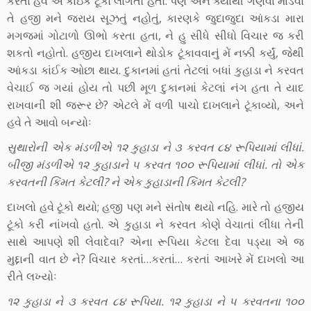
કરતાં હવે એ કાંઇક ટૂંકો લાગતો હતો. પણ એને ક્યાંથી ગણવા માંડવો
તે હજી મને જરાય સૂઝતું નહોતું, કારણકે જુદાજુદા આંકડા મારા
મગજમાં ગોટાળો ઊભો કરતા હતા, ને હુ સીધે સીધો વિચાર જ કરી
શકતો નહોતો. હજીય દાખલાને થોડોક ટૂંકાવવાનું મેં નક્કી કર્યું, જેથી
આંકડા કાંઈક ઓછા થાય. દુકાનમાં હતાં તેટલાં બધાં કુહાડા ને કરવત
વેચાઈ જ ગયાં હોય તો પછી મૂળ દુકાનમાં કેટલાં નંગ હતા તે યાદ
રાખવાની શી જરૂર છે? એટલે મેં વળી પાચો દાખલાને ટૂંકાવ્યો, અને
હવે તે આવો બન્યોઃ
સુથારોની એક મંડળીએ ૧૨ કુહાડા ને ૩ કરવત ૮૪ રૂપિયામાં લીધાં.
બીજી મંડળીએ ૧૨ કુહાડાને ૫ કરવત ૧૦૦ રૂપિયામાં લીધાં. તો એક
કરવતની કિંમત કેટલી? ને એક કુહાડાની કિંમત કેટલી?
દાખલો હવે ટૂંકો થયો; હજી પણ મને સંતોષ થયો નહિ. મારે તો હજીય
ટૂંકો કરી નાંખવો હતો. એ કુહાડા ને કરવત કોણે વેચાતાં લીધા તેની
સાથે આપણે શી લેવાદેવા? એના રૂપિયા કેટલા દેવા પડ્યા એ જ
મુદ્દાની વાત છે ને? વિચાર કરતાં…કરતાં… કરતાં આખરે મેં દાખલો આ
રીતે લખ્યોઃ
૧૨ કુહાડા ને ૩ કરવત ૮૪ રૂપિયા. ૧૨ કુહાડા ને ૫ કરવતના ૧૦૦