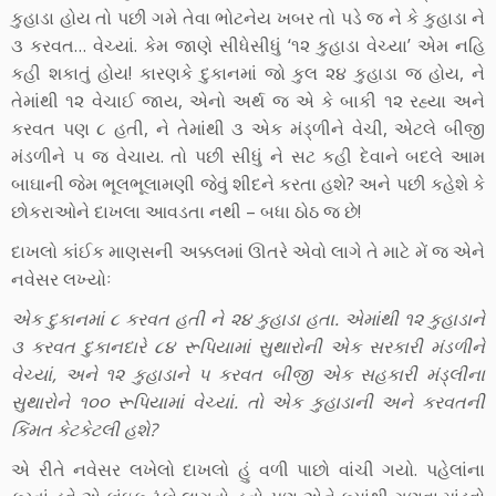
કુહાડા હોય તો પછી ગમે તેવા ભોટનેય ખબર તો પડે જ ને કે કુહાડા ને
૩ કરવત… વેચ્યાં. કેમ જાણે સીધેસીધું ‘૧૨ કુહાડા વેચ્યા’ એમ નહિ
કહી શકાતું હોય! કારણકે દુકાનમાં જો કુલ ૨૪ કુહાડા જ હોય, ને
તેમાંથી ૧૨ વેચાઈ જાય, એનો અર્થ જ એ કે બાકી ૧૨ રહ્યા અને
કરવત પણ ૮ હતી, ને તેમાંથી ૩ એક મંડ્ળીને વેચી, એટલે બીજી
મંડળીને ૫ જ વેચાય. તો પછી સીધું ને સટ કહી દેવાને બદલે આમ
બાઘાની જેમ ભૂલભૂલામણી જેવું શીદને કરતા હશે? અને પછી કહેશે કે
છોકરાઓને દાખલા આવડતા નથી – બધા ઠોઠ જ છે!
દાખલો કાંઈક માણસની અક્કલમાં ઊતરે એવો લાગે તે માટે મેં જ એને
નવેસર લખ્યોઃ
એક દુકાનમાં ૮ કરવત હતી ને ૨૪ કુહાડા હતા. એમાંથી ૧૨ કુહાડાને
૩ કરવત દુકાનદારે ૮૪ રૂપિયામાં સુથારોની એક સરકારી મંડળીને
વેચ્યાં, અને ૧૨ કુહાડાને ૫ કરવત બીજી એક સહકારી મંડ્લીના
સુથારોને ૧૦૦ રૂપિયામાં વેચ્યાં. તો એક કુહાડાની અને કરવતની
કિંમત કેટકેટલી હશે?
એ રીતે નવેસર લખેલો દાખલો હું વળી પાછો વાંચી ગયો. પહેલાંના