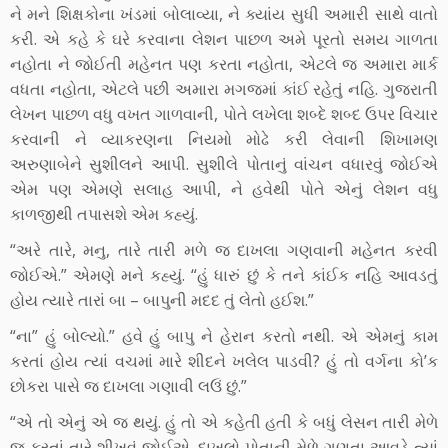
ને મને શિક્ષકોના ખંડમાં બોલાવ્યા, ને ક્યાંય સુધી અમારી સાથે વાતો
કરી. એ કહે કે ઘરે કરવાના લેશન પાછળ અમે પૂરતો સમય ગાળતા
નહોતા ને જોઈતી મહેનત પણ કરતા નહોતા, એટલે જ અમારા માર્ક
વધતા નહોતા, એટલે પછી અમારા મગજમાં કાંઈ રહેતું નહિ. ગુજરાતી
લેખન પાછળ વધુ વખત ગાળવાની, પોતે લખેલા શબ્દે શબ્દ ઉપર વિચાર
કરવાની ને વ્યાકરણના નિયમો મોઢે કરી લેવાની શિખામણ
અરુણાબેને સુશીલને આપી. સુશીલે પોતાનું વાંચન વધારવું જોઈએ
એમ પણ એમણે સલાહ આપી, ને હવેથી પોતે એનું લેશન વધુ
કાળજીથી તપાસશે એમ કહ્યું.
“અરે તારે, મનુ, તારે તારી મળે જ દાખલા ગણવાની મહેનત કરવી
જોઈએ.” એમણે મને કહ્યું. “હું ધારું છું કે તને કાંઈક નહિ આવડતું
હોય ત્યારે તારાં બા – બાપુની મદદ તું લેતો હઈશ.”
“ના” હું બોલ્યો.” હવે હું બાપુ ને હેરાન કરતો નથી. એ એમનું કામ
કરતાં હોય ત્યાં વચમાં મારે શીદને ખલેલ પાડવી? હું તો વર્ગના કો’ક
છોકરા પાસે જ દાખલા ગણાવી લઉં છું.”
“એ તો એનું એ જ થયું. હું તો એ કહેતી હતી કે બધું લેસન તારી મેળે
જ કરતાં તારે શીખવું જોઈએ. દાખલો પોતાની મેળે ગણતા આવડે ત્યાં