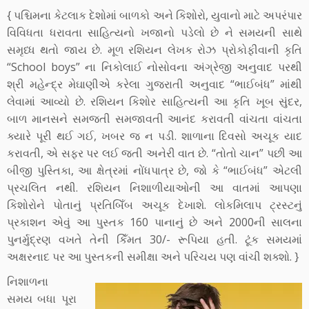
{ પશ્ચિમના કેટલાક દેશોમાં બાળકો અને કિશોરો, યુવાનો માટે અપરંપાર
વિવિધતા ધરાવતા સાહિત્યનો ખજાનો પડેલો છે ને સમયની સાથે
સમૃધ્ધ થતો જાય છે. મૂળ રશિયન લેખક રોઝ પ્રોકોફીવાની કૃતિ
“School boys” ના નિકોલાઈ નોસોવના અંગ્રેજી અનુવાદ પરથી
શ્રી મહેન્દ્ર મેઘાણીએ કરેલા ગુજરાતી અનુવાદ “ભાઈબંધ” માંથી
લેવામાં આવ્યો છે. રશિયન કિશોર સાહિત્યની આ કૃતિ ખૂબ સુંદર,
બાળ માનસને સમજતી સમજાવતી આનંદ કરાવતી વાંચતા વાંચતા
ક્યારે પૂરી થઈ ગઈ, ખબર જ ન પડી. શાળાના દિવસો અચૂક યાદ
કરાવતી, એ સફર પર લઈ જતી અનેરી વાત છે. “તોતો ચાન” પછી આ
બીજી પુસ્તિકા, આ ક્ષેત્રમાં નોંધપાત્ર છે, જો કે “ભાઈબંધ” એટલી
પ્રચલિત નથી. રશિયન નિશાળીયાઓની આ વાતમાં આપણા
કિશોરોને પોતાનું પ્રતિબિઁબ અચૂક દેખાશે. લોકમિલાપ ટ્રસ્ટનું
પ્રકાશન એવું આ પુસ્તક 160 પાનાનું છે અને 2000ની સાલના
પુનર્મુદ્રણ વખતે તેની કિઁમત 30/- રૂપિયા હતી. ટૂંક સમયમાં
અક્ષરનાદ પર આ પુસ્તકની સમીક્ષા અને પરિચય પણ વાંચી શક્શો. }
નિશાળના
સમય બધા પૂરા