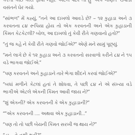
વસંતને ઘેર ગયો.
“સાંભળ” મેં કહ્યું, “તને આ દાખલો આવડે છે? – ૧૨ કુહાડા અને ૩
કરવતના ૮૪ રૂપિયા હોય તો એક કરવતની અને એક કુહાડાની
કિંમત કેટકેટલી? બોલ, આ દાખલો તું કેવી રીતે ગણવાનો હતો?”
“તું જ કહે ને કેવી રીતે ગણવો જોઈએ?” એણે મને સામું પૂછ્યું.
“મને લાગે છે કે ૧૨ કુહાડા અને ૩ કરવતનો સરવાળો કરીને ૮૪ ને ૧૫
વડે ભાગવા જોઈએ.”
“પણ કરવતને અને કુહાડાને તારે ભેગા શીદને કરવાં જોઈએ?”
“બધાં મળીને કેટલાં હતાં તે શોધવા, તે પછી ૮૪ ને એ સંખ્યા વડે
ભાગીએ એટલે એકની કિંમત આવી જાય ને?”
“શું એકની? એક કરવતની કે એક કુહાડાની?”
“”એક કરવતની ….. અથવા એક કુહાડાની…”
“પણ તો તો પછી બેયની કિંમત સરખી જ થાય ને?”
“હા – તે નથી થતી?”