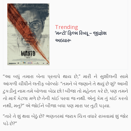
Trending
‘મન્ટો’ ફિલ્મ રિવ્યૂ – જીજ્ઞેશ
અધ્યારૂ
“આ બધું તમારા બેના પ્રતાપે થાય છે,” મારી ને સુશીલની સામે
આંગળી ચીંધીને લતીફ બોલ્યોઃ “તમને બે જણાને તે થયું છે શું? આખી
ટુકડીનું નામ તમે બોળવા બેઠા છો ! બીજા તો મહેનત કરે છે, પણ તમને
તો માર્ક કેટલા મળે છે તેની કાંઈ પરવા જ નથી. એનું કેમ તું કાંઈ કરતો
નથી, મનુ?” એ જોઈને બીજા બધા પણ મારા પર તુટી પડ્યા.
“તારે તે શું થવા બેઠું છે? ભણતરમાં જરાક ચિત્ત વધારે રાખવામાં શું જોર
પડે છે?”