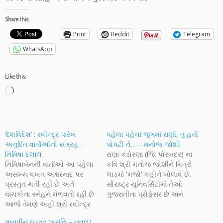
Share this:
Print
Reddit
Telegram
WhatsApp
Like this:
Loading…
‘દેશવિદેશ’ : રવીન્દ્ર પારેખ
પહેલા પહેલા જુગમાં રાણી, તું હતી
અનુદિત વાર્તાઓનો સંગ્રહ –
પોપટી ને… – મનોજ જોશી
નિમિષા દલાલ
રાણા કંડોરણા (જિ. પોરબંદર) ના
નિમિષાબેનની વાર્તાઓ આ પહેલા
કવિ શ્રી મનોજ જોશીને મિત્રો
અસંખ્ય વખત અક્ષરનાદ પર
લાડમાં 'મજો' કહીને બોલાવે છે.
પ્રસ્તુત થતી રહી છે અને
સૌરાષ્ટ્ર યુનિવર્સિટીમાં તેઓ
વાચકોના સ્નેહને મેળવતી રહી છે.
ગુજરાતીના પ્રોફેસર છે અને
આજે તેમણે અહીં શ્રી રવીન્દ્ર
આકાશવાણી તથા દૂરદર્શનના
પારેખ અનુદિત વાર્તાઓના સંગ્રહ
માન્ય ગાયક છે. સૌરાષ્ટ્રના
માનવીનું ઘડતર (ક્રાંતિ – નવલ)