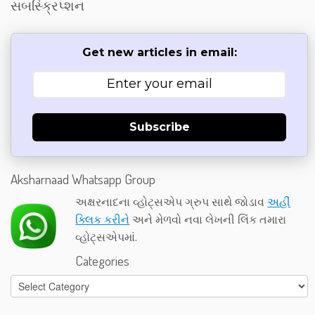
સબસ્ક્રિપ્શન
Get new articles in email:
Subscribe
Aksharnaad Whatsapp Group
અક્ષરનાદના વ્હોટ્સએપ ગ્રુપ સાથે જોડાવ
અહીં
ક્લિક કરીને
અને મેળવો નવા લેખની લિંક તમારા
વ્હોટ્સએપમાં.
Categories
Categories