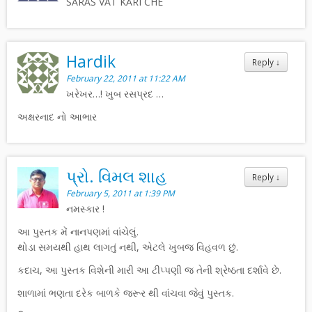
SARAS VAT KARI CHE
Hardik
Reply
↓
February 22, 2011 at 11:22 AM
ખરેખર…! ખુબ રસપ્રદ …
અક્ષરનાદ નો આભાર
પ્રો. વિમલ શાહ
Reply
↓
February 5, 2011 at 1:39 PM
નમસ્કાર !
આ પુસ્તક મેં નાનપણમાં વાંચેલું.
થોડા સમયથી હાથ લાગતું નથી, એટલે ખુબજ વિહવળ છું.
કદાચ, આ પુસ્તક વિશેની મારી આ ટીપ્પણી જ તેની શ્રેષ્ઠતા દર્શાવે છે.
શાળામાં ભણતા દરેક બાળકે જરૂર થી વાંચવા જેવું પુસ્તક.