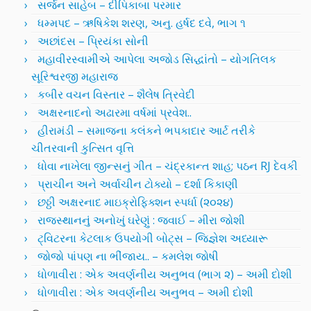
સર્જન સાહેબ – દીપિકાબા પરમાર
ધમ્મપદ – ઋષિકેશ શરણ, અનુ. હર્ષદ દવે, ભાગ ૧
અછાંદસ – પ્રિયંકા સોની
મહાવીરસ્વામીએ આપેલા અજોડ સિદ્ધાંતો – યોગતિલક
સૂરિશ્વરજી મહારાજ
કબીર વચન વિસ્તાર – શૈલેષ ત્રિવેદી
અક્ષરનાદનો અઢારમા વર્ષમાં પ્રવેશ..
હીરામંડી – સમાજના કલંકને ભપકાદાર આર્ટ તરીકે
ચીતરવાની કુત્સિત વૃત્તિ
ધોવા નાખેલા જીન્સનું ગીત – ચંદ્રકાન્ત શાહ; પઠન RJ દેવકી
પ્રાચીન અને અર્વાચીન ટોક્યો – દર્શા કિકાણી
છઠ્ઠી અક્ષરનાદ માઇક્રોફિક્શન સ્પર્ધા (૨૦૨૪)
રાજસ્થાનનું અનોખું ઘરેણું : જવાઈ – મીરા જોશી
ટ્વિટરના કેટલાક ઉપયોગી બોટ્સ – જિજ્ઞેશ અધ્યારૂ
જોજો પાંપણ ના ભીંજાય.. – કમલેશ જોષી
ધોળાવીરા : એક અવર્ણનીય અનુભવ (ભાગ ૨) – અમી દોશી
ધોળાવીરા : એક અવર્ણનીય અનુભવ – અમી દોશી