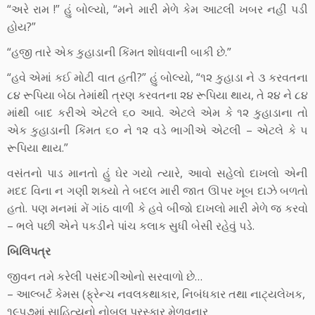
“અરે રામ !” હું બોલ્યો, “મને મારી મેળે કેમ આટલી ખબર નહીં પડી
હોય?”
“હજી તારે એક કુહાડાની કિંમત શોધવાની બાકી છે.”
“હવે એમાં કઈ મોટી વાત હતી?” હું બોલ્યો, “૧૨ કુહાડા ને ૩ કરવતના
૮૪ રૂપિયા બેઠા તેમાંથી ત્રણ કરવતના ૨૪ રૂપિયા થાય, તે ૨૪ ને ૮૪
માંથી બાદ કરીએ એટલે ૬૦ આવે. એટલે એમ કે ૧૨ કુહાડાના તો
એક કુહાડાની કિંમત ૬૦ ને ૧૨ વડે ભાગીએ એટલી – એટલે કે ૫
રૂપિયા થાય.”
વસંતનો પાડ માનતો હું ઘેર ગયો ત્યારે, આવો સહેલો દાખલો એની
મદદ વિના ન ગણી શક્યો તે બદલ મારી જાત ઊપર ખૂબ દાઝે બળતો
હતો. પણ મનમાં મેં ગાંઠ વાળી કે હવે બીજો દાખલો મારી મેળે જ કરવો
– ભલે પછી એને પકડીને પાંચ કલાક સુધી બેસી રહેવું પડે.
બિલિપત્ર
જીવન તમે કરેલી પસંદગીઓનો સરવાળો છે…
– આલ્બર્ટ કેમસ (ફ્રેન્ચ નવલકથાકાર, નિબંધકાર તથા નાટ્યલેખક,
૧૯૫૭માં સાહિત્યનો નોબલ પુરસ્કાર મેળવનાર