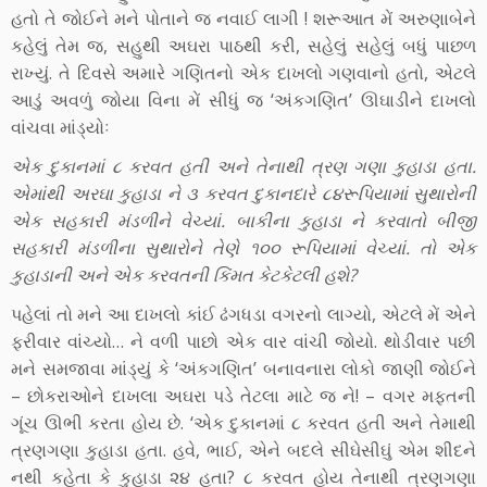
હતો તે જોઈને મને પોતાને જ નવાઈ લાગી ! શરૂઆત મેં અરુણાબેને
કહેલું તેમ જ, સહુથી અઘરા પાઠથી કરી, સહેલું સહેલું બધું પાછળ
રાખ્યું. તે દિવસે અમારે ગણિતનો એક દાખલો ગણવાનો હતો, એટલે
આડું અવળું જોયા વિના મેં સીધું જ ‘અંકગણિત’ ઊઘાડીને દાખલો
વાંચવા માંડ્યોઃ
એક દુકાનમાં ૮ કરવત હતી અને તેનાથી ત્રણ ગણા કુહાડા હતા.
એમાંથી અરઘા કુહાડા ને ૩ કરવત દુકાનદારે ૮૪રૂપિયામાં સુથારોની
એક સહકારી મંડળીને વેચ્યાં. બાકીના કુહાડા ને કરવાતો બીજી
સહકારી મંડળીના સુથારોને તેણે ૧૦૦ રૂપિયામાં વેચ્યાં. તો એક
કુહાડાની અને એક કરવતની કિંમત કેટકેટલી હશે?
પહેલાં તો મને આ દાખલો કાંઈ ઢંગધડા વગરનો લાગ્યો, એટલે મેં એને
ફરીવાર વાંચ્યો… ને વળી પાછો એક વાર વાંચી જોયો. થોડીવાર પછી
મને સમજાવા માંડ્યું કે ‘અંકગણિત’ બનાવનારા લોકો જાણી જોઈને
– છોકરાઓને દાખલા અઘરા પડે તેટલા માટે જ ને! – વગર મફતની
ગૂંચ ઊભી કરતા હોય છે. ‘એક દુકાનમાં ૮ કરવત હતી અને તેમાથી
ત્રણગણા કુહાડા હતા. હવે, ભાઈ, એને બદલે સીઘેસીઘું એમ શીદને
નથી કહેતા કે કુહાડા ૨૪ હતા? ૮ કરવત હોય તેનાથી ત્રણગણા