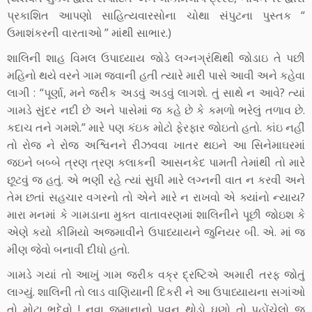
પ્રકાશિત આપણો સાહિત્યવારસોના ચોથા સંપુટના પુસ્તક “
ઉમાશંકરની વારતાઓ ” માંથી સાભાર.)
શાલિની શાહ વિમલ ઉપાધ્યાય જોડે લગ્નગ્રંથિથી જોડાઇ તે પછી
મહિનો થયે વરને ગામ જવાની હતી ત્યારે મારી પાસે આવી અને કહેવા
લાગી : “પૂર્ણા, મને જરીક અડવું અડવું લાગશે. તું સાથે ન આવે? ત્યાં
ગામડે સુંદર નદી છે અને પાસેમાં જ કહે છે કે કમળો ભરેલું તળાવ છે.
કદાચ તને ગમશે.” મારે પણ કંઇક મોટો ફેરફાર જોઇતો હતો. કાંઇ નહીં
તો રોજ ને રોજ અશ્વિનને રીઝવવા ખાતર થઇને આ સિનેમાઘરમાં
જઇને બબ્બે ત્રણ ત્રણ કલાકની આસનકેદ પામતી તેમાંથી તો મારે
છૂટવું જ હતું. એ ભણી રહે ત્યાં સુધી મારે લગ્નની વાત ન કરવી અને
તેમ છતાં સહચાર વગરનો તો એને મારે ન રાખવો એ ક્યાંનો ન્યાય?
મારા મનમાં કે ગામડાના મુક્ત વાતાવરણમાં શાલિનીને પૂછી જોઇશ કે
એણે કયો કીમિયો અજમાવીને ઉપાધ્યાયને જુનિયર બી. એ. માં જ
મીણ જેવો બનાવી દીધો હતો.
ગામડે ગયાં તો આખું ગામ જરીક વક્ર દ્રષ્ટિએ અમારી તરફ જોતું
લાગ્યું. શાલિની તો લાડ વાણિયાની દિકરી ને આ ઉપાધ્યાયના સગાંઓ
તો મોટા ભૂદેવો ! નવા જમાનાનો પવન થોડો ઘણો તો પહોંચેલો જ