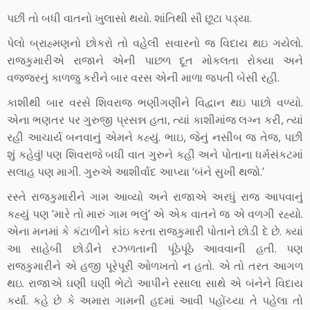
પછી તો બધી વાતનો ખુલાસો થયો. શાંતિથી સૌ છૂટા પડ્યા.
પેલો બ્રાહ્મણનો છોકરો તો વહેલી સવારનો જ વિદાય થઇ ગયેલો.
રાજકુમારીએ રાજાને એની પાછળ દૂત મોકલતા રોક્યા અને
વજ્જરનું કાળજુ કરીને બાર વરસ એની માળા જપતી બેસી રહી.
કાશીથી બાર વરસે શિવરાજ ભણીગણીને વિદ્વાન થઇ પાછો વળ્યો.
એના ભણતર પર ગુરુજી પ્રસન્ન હતા, ત્યાં કાશીમાંજ લગ્ન કરી, ત્યાં
રહી આચાર્ય બનવાનું એમને કહ્યું. ભાઇ, જેનું નસીબ જ તેજ, પછી
શું કહેવું! પણ શિવરાજે બધી વાત ગુરુને કહી અને પોતાના ધર્મસંકટમાં
સલાહ પણ માગી. ગુરુએ આશીર્વાદ આપ્યા ‘બંને સુખી થજો.’
રસ્તે રાજકુમારીને ગામ આવ્યો અને રાજાએ અરધું રાજ આપવાનું
કહ્યું પણ ‘મારે તો મારું ગામ ભલું’ એ એક વાતને જ એ વળગી રહ્યો.
એના મનમાં કે કંટાળીને કાંઇ કરતા રાજકુમારી પોતાને છોડી દે છે. ક્યાં
આ સાહેબી છોડીને રઝળતાની પૂંઠેપૂંઠે આવવાની હતી. પણ
રાજકુમારીને એ હજી પૂરેપૂરી ઓળખતો ન હતો. એ તો તરત આગળ
થઇ. રાજાએ ઘણી ઘણી ભેટો આપીને રસાલા સાથે એ બંનેને વિદાય
કર્યાં. કહે છે કે અમારા ગામની હદમાં આવી પહોંચ્યા તે પહેલા તો