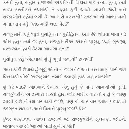
કરતો હતો, બહાર રાજાઓ એકમેકની વિદાય લઇ રહ્યા હતા, ત્યાં
સડપ કરતીકને રથમાંથી તે બહાર કૂદી આવી. બાવરી જેવી બંને
રાજાઓને કહેવા લગી કે ‘આ મારો વર નથી.’ રાજાઓ તો આભા બની
ગયા. બાપ કહે, ‘કાંઇ ગાંડી થઇ, બેટા?’
રાજકુમારી કહે ‘પૂછો પુરોહિતને !’ પુરોહિતને ક્યાં છેટે શોધવા જવા પડે
એમ હતું? ત્યાં જ હતા, રાજકુમારીએ એમને પૂછ્યું, ‘કહો ગુરુજી,
વરરાજાના હાથે કેટલા આંગળા હતા?’
પુરોહિત કહે ‘એટલામાં શું હું ભૂલી જવાનો? છ વળી!’
’અને કોટી ઉપાયે હું ભૂલું એ તો ન જ બને?’ અને તરત માફા પાસે જઇ
વિનયથી બોલી ‘રાજકુમાર, તમારો જમણો હાથ બહાર ધરશો?’
શું ધરે ભાઇ? આંધળાને દેખાય એવું હતું કે પાંચ આંગળીઓ હતી.
રાજકુંવરીને એ ઝગારા મારતો હાથ જોઇ જરીક વાર તો થયું કે જાણે
ઝાલી લઉં ને રથ પર ચડી જાઉં, પણ બે ચાર વાર આંખ પટપટાવી
જાગ્રત થઇ ગઇ અને પિતાને પૂછ્યું ‘જાઉં ઘેર?’
કુંવર પરણાવવા આવેલ રાજાએ જ, રાજકુંવરીને સુલક્ષણા જોઇને,
જવાબ આપ્યો ‘જાઓ બેટા! સુખી થજો !’