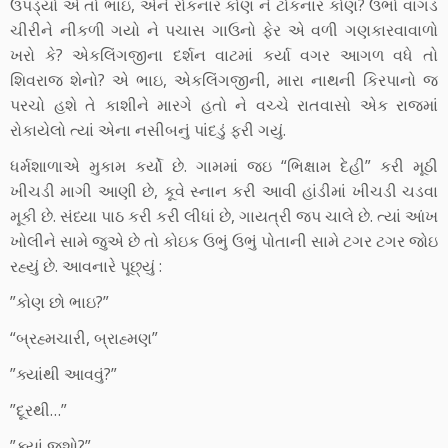
ઉપડ્યો એ તો ભાઇ, એને રોકનાર કોણ ને ટોકનાર કોણ? ઉભો વાગડ
ચીરીને નીકળી ગયો ને પચાસ ગાઉનો ફેર એ વળી ગણકારવાવાળો
ખરો કે? એકલિંગજીના દર્શન વાટમાં કર્યા વગર આગળ વધે તો
શિવરાજ શેનો? એ ભાઇ, એકલિંગજીની, મારા નાથની કિરપાનો જ
પરચો હશે તે કાશીને મારગે હતો ને વચ્ચે રાતવાસો એક રાજમાં
રોકાયેલો ત્યાં એના નસીબનું પાંદડું ફરી ગયું.
ધર્મશાળાએ મુકામ કર્યો છે. ગામમાં જઇ “ભિક્ષામ દેહી” કરી મૂઠી
ખીચડી માગી આણી છે, કૂવે સ્નાન કરી આવી હાંડીમાં ખીચડી ચડવા
મૂકી છે. સંધ્યા પાઠ કરી કરી લીધાં છે, ગાયત્રી જપ ચાલે છે. ત્યાં આંખ
ખોલીને સામે જુએ છે તો કોઇક ઉભું ઉભું પોતાની સામે ટગર ટગર જોઇ
રહ્યું છે. આવનારે પૂછ્યું :
”કોણ છો ભાઇ?”
“બ્રહ્મચારી, બ્રાહ્મણ”
”ક્યાંથી આવવું?”
”દૂરથી…”
”ક્યાં જશો?”