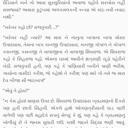
ઘૈડિયાને કાને તો આવા સુરસુરિયાંનો અવાજ પહોંચે સરખોય નહીં
સમજ્યાં? અમારા કુટુંબમાં અલકમલકની કન્યા એ કાંઇ નવી નવાઇ
નથી.”
”ખરેખર કહો છો? રાજકુંવરી….?”
“ખરેખર નહીં ત્યારે? આ મારા ને નાનુના બાપાના બાપા મોરાર
ઉપાધ્યાય, તેમના બાપ કાનજી ઉપાધ્યાય, કાનજી ગોપાળ ને ગોપાળ
કસનજી, કસનજી તે વાલાજીના ને વાલાજી શિવરાજ. એ શિવરાજ
કહો કે સિંહરાજ કહો. એમના ઘરમાં આવીને ક્ષત્રાણી ચૂડો પહેરીને
બેઠી. રાજકુંવરી હતી, પણ કહે કે પાણિયારી બનીને પાણી ભરીશ,
ગાયોના વાસીદાં કરીશ, જે કહેશો તે કરીશ; પણ મારે તો તમે જ મારા
દેવ બીજા સૌ ભાઇબાપ!”
”એવું તે હોય?”
”ન કેમ હોય! માણસ ઉપર છે. શિવરાજ ઉપાધ્યાય બ્રાહ્મણનો દિકરો
પણ હતી છાતી સિંહની. એકલે હાથે ઓગણત્રીસાની ધાડ પાછી
વાળેલી પણ પછી મહાદેવે સપનું મેલ્યું કે શું, પણ કહે કે બ્રાહ્મણનું
ખોળીયું છે તે જનમ સુધારી લઉં. કાશી જઇને વિદ્યા ભણી આવું.