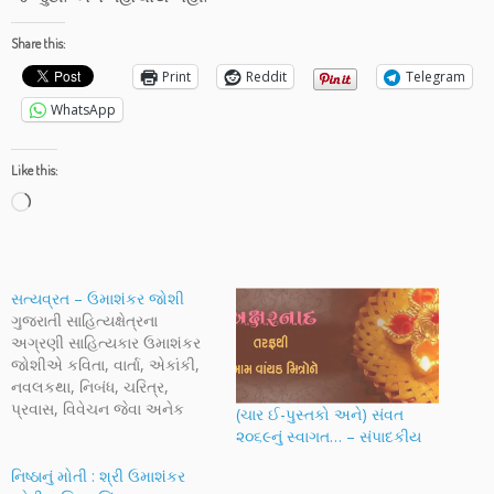
Share this:
Print
Reddit
Telegram
WhatsApp
Like this:
Loading…
સત્યવ્રત – ઉમાશંકર જોશી
ગુજરાતી સાહિત્યક્ષેત્રના
અગ્રણી સાહિત્યકાર ઉમાશંકર
જોશીએ કવિતા, વાર્તા, એકાંકી,
નવલકથા, નિબંધ, ચરિત્ર,
પ્રવાસ, વિવેચન જેવા અનેક
(ચાર ઈ-પુસ્તકો અને) સંવત
સાહિત્યપ્રકારો ખેડ્યા છે. દારૂ,
૨૦૬૯નું સ્વાગત… – સંપાદકીય
જુગાર અને ચોરીમાં પડેલો માણસ
એક સાધુના માત્ર થોડાક
નિષ્ઠાનું મોતી : શ્રી ઉમાશંકર