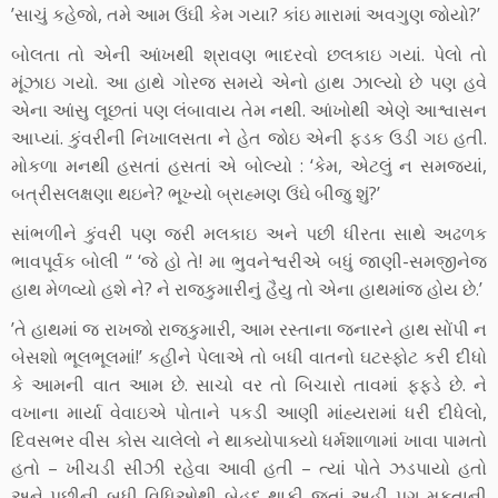
’સાચું કહેજો, તમે આમ ઉંઘી કેમ ગયા? કાંઇ મારામાં અવગુણ જોયો?’
બોલતા તો એની આંખથી શ્રાવણ ભાદરવો છલકાઇ ગયાં. પેલો તો
મૂંઝાઇ ગયો. આ હાથે ગોરજ સમયે એનો હાથ ઝાલ્યો છે પણ હવે
એના આંસુ લૂછતાં પણ લંબાવાય તેમ નથી. આંખોથી એણે આશ્વાસન
આપ્યાં. કુંવરીની નિખાલસતા ને હેત જોઇ એની ફડક ઉડી ગઇ હતી.
મોકળા મનથી હસતાં હસતાં એ બોલ્યો : ‘કેમ, એટલું ન સમજ્યાં,
બત્રીસલક્ષણા થઇને? ભૂખ્યો બ્રાહ્મણ ઉંઘે બીજુ શું?’
સાંભળીને કુંવરી પણ જરી મલકાઇ અને પછી ધીરતા સાથે અઢળક
ભાવપૂર્વક બોલી “ ‘જે હો તે! મા ભુવનેશ્વરીએ બધું જાણી-સમજીનેજ
હાથ મેળવ્યો હશે ને? ને રાજકુમારીનું હૈયુ તો એના હાથમાંજ હોય છે.’
’તે હાથમાં જ રાખજો રાજકુમારી, આમ રસ્તાના જનારને હાથ સોંપી ન
બેસશો ભૂલભૂલમાં!’ કહીને પેલાએ તો બધી વાતનો ઘટસ્ફોટ કરી દીધો
કે આમની વાત આમ છે. સાચો વર તો બિચારો તાવમાં ફફડે છે. ને
વખાના માર્યા વેવાઇએ પોતાને પકડી આણી માંહ્યરામાં ધરી દીધેલો,
દિવસભર વીસ કોસ ચાલેલો ને થાક્યોપાક્યો ધર્મશાળામાં ખાવા પામતો
હતો – ખીચડી સીઝી રહેવા આવી હતી – ત્યાં પોતે ઝડપાયો હતો
અને પછીની બધી વિધિઓથી બેહદ થાકી જતાં અહીં પગ મૂકતાની