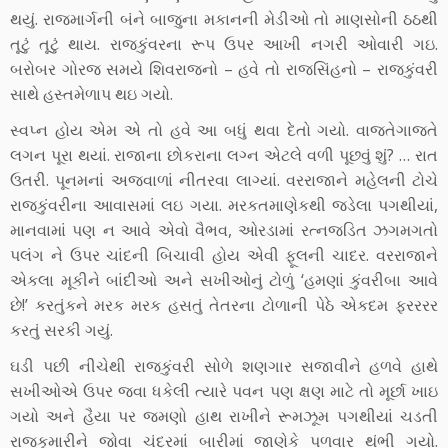
થયું. રાજમાર્ગની બંને બાજુના મકાનની મેડીઓ તો માણસોની ઠઠથી
તૂટું તૂટું થાય. રાજકુંવરના રૂપ ઉપર આખી નગરી ઓવારી ગઇ.
બરોબર ગોરજ સમયે શિવરાજનો – હવે તો રાજસિંહનો – રાજકુંવરી
સાથે હસ્તમેળાપ થઇ ગયો.
સ્વપ્ન હોય એમ એ તો હવે આ બધું થવા દેતો ગયો. વાજતેગાજતે
લગન પૂરા થયાં. રાજાના છોકરાના લગ્ન એટલે વળી પૂછવું શું? … રાત
ઉતરી. પૂનમનાં અજવાળાં નીતરવા લાગ્યાં. વરરાજાને મહેલની ટોચે
રાજકુંવરીના આવાસમાં લઇ ગયા. મરકતમાણેકથી જડેલા પગથીયાં,
માનવામાં પણ ન આવે એવો વૈભવ, ઓરડામાં રત્નજડિત ઝગમગતો
પલંગ ને ઉપર ચાંદની બિચાવી હોય એવી ફૂલની ચાદર. વરરાજાને
એકલા મૂકીને બાંદીઓ અને સખીઓનું ટોળું ‘હમણાં કુંવરીબા આવે
છે!’ કરતુંકને મરક મરક હસતું તેતરના ટોળાની પેઠે એકદમ ફરરરર
કરતું સરકી ગયું.
ઘડી પછી નીચેથી રાજકુંવરી સોળે શણગાર સજાવીને હળવે હાથે
સખીઓએ ઉપર જવા ધકેલી ત્યારે પવન પણ ક્ષણ માટે તો મૂર્છા ખાઇ
ગયો અને હૈયા પર જમણો હાથ રાખીને રૂમઝૂમ પગથીયાં ચડતી
રાજકુમારીને જોવા ચંદ્રમાં બારીમાં જાણેકે પળવાર થંભી ગયો.