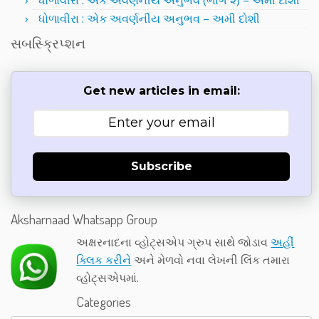
ધોળાવીરા : એક અવર્ણનીય અનુભવ (ભાગ ૨) – અમી દોશી
ધોળાવીરા : એક અવર્ણનીય અનુભવ – અમી દોશી
સબસ્ક્રિપ્શન
Get new articles in email:
Subscribe
Aksharnaad Whatsapp Group
અક્ષરનાદના વ્હોટ્સએપ ગ્રુપ સાથે જોડાવ
અહીં
ક્લિક કરીને
અને મેળવો નવા લેખની લિંક તમારા
વ્હોટ્સએપમાં.
Categories