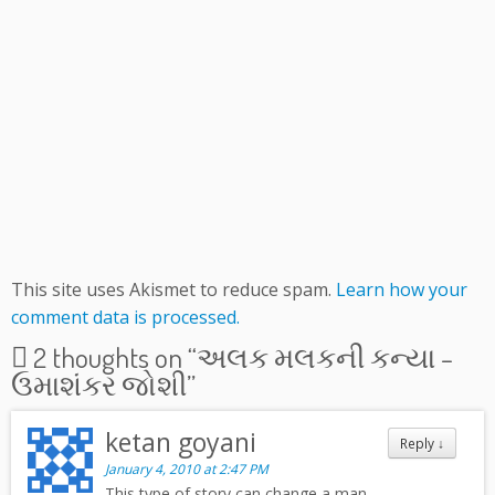
This site uses Akismet to reduce spam.
Learn how your
comment data is processed.
2 thoughts on “
અલક મલકની કન્યા –
ઉમાશંકર જોશી
”
ketan goyani
Reply
↓
January 4, 2010 at 2:47 PM
This type of story can change a man