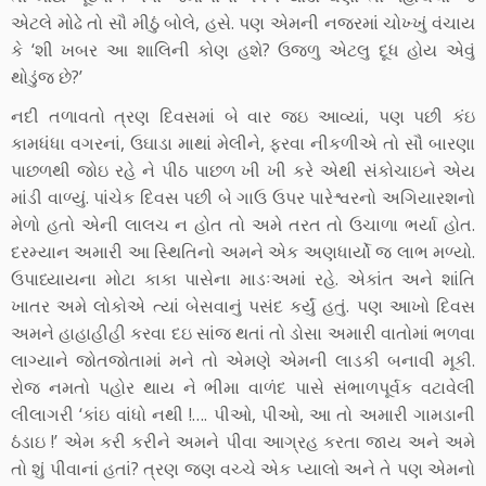
એટલે મોઢે તો સૌ મીઠું બોલે, હસે. પણ એમની નજરમાં ચોખ્ખું વંચાય
કે ‘શી ખબર આ શાલિની કોણ હશે? ઉજળુ એટલુ દૂધ હોય એવું
થોડુંજ છે?’
નદી તળાવતો ત્રણ દિવસમાં બે વાર જઇ આવ્યાં, પણ પછી કંઇ
કામધંધા વગરનાં, ઉઘાડા માથાં મેલીને, ફરવા નીકળીએ તો સૌ બારણા
પાછળથી જોઇ રહે ને પીઠ પાછળ ખી ખી કરે એથી સંકોચાઇને એય
માંડી વાળ્યું. પાંચેક દિવસ પછી બે ગાઉ ઉપર પારેશ્વરનો અગિયારશનો
મેળો હતો એની લાલચ ન હોત તો અમે તરત તો ઉચાળા ભર્યા હોત.
દરમ્યાન અમારી આ સ્થિતિનો અમને એક અણધાર્યો જ લાભ મળ્યો.
ઉપાધ્યાયના મોટા કાકા પાસેના માડઃઅમાં રહે. એકાંત અને શાંતિ
ખાતર અમે લોકોએ ત્યાં બેસવાનું પસંદ કર્યું હતું. પણ આખો દિવસ
અમને હાહાહીહી કરવા દઇ સાંજ થતાં તો ડોસા અમારી વાતોમાં ભળવા
લાગ્યાને જોતજોતામાં મને તો એમણે એમની લાડકી બનાવી મૂકી.
રોજ નમતો પહોર થાય ને ભીમા વાળંદ પાસે સંભાળપૂર્વક વટાવેલી
લીલાગરી ‘કાંઇ વાંધો નથી !…. પીઓ, પીઓ, આ તો અમારી ગામડાની
ઠંડાઇ !’ એમ કરી કરીને અમને પીવા આગ્રહ કરતા જાય અને અમે
તો શું પીવાનાં હતાં? ત્રણ જણ વચ્ચે એક પ્યાલો અને તે પણ એમનો