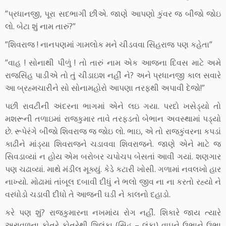
”પ્રધાનજી, પૂરા સદભાગી છીએ. જાણે આપણો કુંવર જ બીજો જોઇ
લો. બેટા શું નામ તારું?”
”શિવરાજ ! નાનપણમાં ગામલોક મને ચીડવવા સિંહરાજ પણ કહેતા”
”વાહ ! સોનાથી પીળું ! તો તારું નામ એક આજના દિવસ માટે અમે
રાજસિંહ પાડીએ તો તું ચીડાઇશ નહીં ને? અને પ્રધાનજી કાલ સવારે
આ બ્રહ્મચારીને સો સોનામહોરો આપણા તરફથી અપાવી દેજો!”
પછી રાવટીની અંદરના ભાગમાં એને લઇ ગયા. પરદો ખસેડ્યો તો
મશરૂની તળાઇમાં રાજકુમાર તાવે તરફડતો બેભાન અવસ્થામાં પડ્યો
છે. રૂપેરંગે બીજો શિવરાજ જ જોઇ લો. ભાઇ, એ તો રાજકુંવરના કપડાં
કાઢીને માંડ્યા શિવરાજને ચડાવવા શિવરાજને. જાણે એને માટે જ
સિવડાવ્યાં ન હોય એમ બરોબર ચપોચપ બેસતાં આવી ગયાં. શણગાર
પણ ચઢાવ્યાં. માથે મંડીલ મૂક્યું. કેડે કટારી ખોસી. ગળામાં નવલખો હાર
નાખ્યો. મોઢામાં તાંબૂલ દબાવી દીધું ને ભલો જીવ ના ના કરતો રહ્યો ને
વરધોડો ચડાવી દીધો તે આજની ઘડી ને કાલનો દહાડો.
કરે પણ શું? રાજકુમારના નખમાંય રોગ નહીં. શિકારે જાય ત્યારે
અરાવળના કોતરે કોતરેથી શિલંકા (સિંહ – લંકા) વાઘને ઉભાને ઉભા