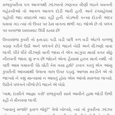
રાજકુંવરીના પગ આગળથી ઝાંઝરનો ઝણકાર વીણી લઇને પવનની
લહેરખીઓ તો આગળ આગળ દોડી જતી હતી. અને રંગમહેલમાં
પહોંચી જઇ વધાઇએ ખાઇ રહી હતી. કોડભરી કન્યા દોડતી અંદર
ધસવા ગઇ ત્યાં તો ઉંબર પર ઠેસ વાગતા થંભી ગઇ. જોએ છે તો પલંગ
પર વરરાજા ઘસઘસાટ ઉંઘી રહ્યા છે!
ઉંબરમાંજ કુંવરી તો ફસડાઇ પડી. ઘડી પછી કળ વડી એટલે કાળજું
કઠણ કરીને ઉઠી અને પલંગને છેડે જઇને બેઠી અને વીંઝણો વાવા
લાગી. ધીરે ધીરે વીંઝણો વાતી જાય ને એક મટકુંય માર્યા વગર મોઠું
નીરખતી જાય. શું રૂપ છે! જોઇને એના હૈયામાં હરખ માતો નથી. તો
પછી આમ ગમારની પેઠે ઘોંટી કેમ ગયા હશે? ડબાક કરતું એક આંસુ
કુંવરીની આંખમાંથી પેલાના ગાલ ઉપર પડ્યું. આળસ મરડીને એ તો
જાગ્યો ને કશું માન્યામાં ન આવતું હોય એમ આંખો મસળવા લાગ્યો.
ઉઠીને પલંગને બીજે છેડે જઇને એ બેઠો.
‘નાથ, દાસીને આજ્ઞા કરો!’ રાજકુંવરી સામે આવીને હાથ જોડી ઉભી
રહી ને વીનવવા લાગી.
”ખાવાનું મળશે? ફરાળ જેવું?” પેલો બોલ્યો, ત્યાં તો કુંવરીના ઝાંઝર