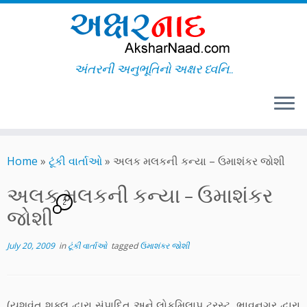
અંતરની અનુભૂતિનો અક્ષર ધ્વનિ..
Skip
to
Home
»
ટૂંકી વાર્તાઓ
»
અલક મલકની કન્યા – ઉમાશંકર જોશી
content
અલક મલકની કન્યા – ઉમાશંકર
2
જોશી
July 20, 2009
in
ટૂંકી વાર્તાઓ
tagged
ઉમાશંકર જોશી
(યશવંત શુક્લ દ્વારા સંપાદિત અને લોકમિલાપ ટ્રસ્ટ, ભાવનગર દ્વારા