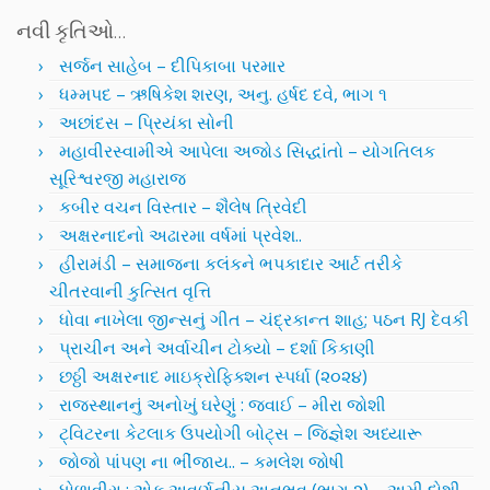
નવી કૃતિઓ…
સર્જન સાહેબ – દીપિકાબા પરમાર
ધમ્મપદ – ઋષિકેશ શરણ, અનુ. હર્ષદ દવે, ભાગ ૧
અછાંદસ – પ્રિયંકા સોની
મહાવીરસ્વામીએ આપેલા અજોડ સિદ્ધાંતો – યોગતિલક
સૂરિશ્વરજી મહારાજ
કબીર વચન વિસ્તાર – શૈલેષ ત્રિવેદી
અક્ષરનાદનો અઢારમા વર્ષમાં પ્રવેશ..
હીરામંડી – સમાજના કલંકને ભપકાદાર આર્ટ તરીકે
ચીતરવાની કુત્સિત વૃત્તિ
ધોવા નાખેલા જીન્સનું ગીત – ચંદ્રકાન્ત શાહ; પઠન RJ દેવકી
પ્રાચીન અને અર્વાચીન ટોક્યો – દર્શા કિકાણી
છઠ્ઠી અક્ષરનાદ માઇક્રોફિક્શન સ્પર્ધા (૨૦૨૪)
રાજસ્થાનનું અનોખું ઘરેણું : જવાઈ – મીરા જોશી
ટ્વિટરના કેટલાક ઉપયોગી બોટ્સ – જિજ્ઞેશ અધ્યારૂ
જોજો પાંપણ ના ભીંજાય.. – કમલેશ જોષી