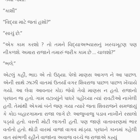
”કાશી”
”વિદ્યા માટે જતાં હશો?”
”સાચું છે.”
”એક કામ કરશો ? તો તમને વિદ્યાઅભ્યાસનું ખરચખૂટણ પણ
નીકળશે. અમારા રાજાને તમારું જરીક કામ છે … ચાલશો?”
”ભલે.”
એટલું કહી, ભાઇ એ તો ઉઠ્યા. પેલો માણસ આગળ ને આ પાછળ.
એની સાથે ઝાઝી વાતમાં ઉતર્યા વગર શિવરાજ પાછળ પાછળ ખેંચાયે
ગયો. આ લેવા આવનાર કોઇ જેવો તેવો માણસ ન હતો. રાજાનો
પ્રધાન જ હતો. ગામ વટાવ્યુંને પાધરે પહોંચ્યા ત્યાં રાવટીઓ નાખેલી
હતી. તેમાંથી એકમાં બંને જણ ગયા ત્યારે જતા શિવરાજને સમજાયું
કે કોઇ બહારગામના રાજા લાગે છે. આજુબાજુ પડાવ નાખીને રસાલો
પડ્યો હતો. વસ્તી મોટી લાગતી હતી. પણ જાણે વાતાવરણમાં ભાર
વર્તાતો હતો. થોડી વારમાં વાજાં વાગવ માંડ્યા. પ્રધાને કાનમાં કહેલી
વાત સાંભળી રહીને વાજાંના અવાજ વચ્ચે જ રાજાએ કહ્યું