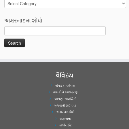
Categories
અક્ષરનાદમા શોધો
વૈવિધ્ય
સંપાદક પરિચય
વાચકોને આમંત્રણ
આપણા સામયિકો
ગુજરાતી ટાઈપપેડ
અક્ષરનાદ વિશે
સહાયતા
કોપીરાઈટ