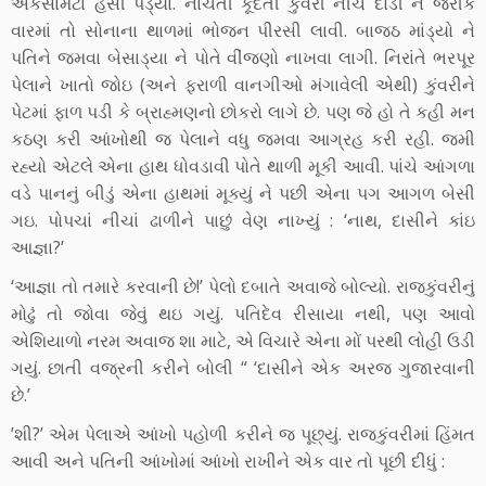
એકસામટાં હસી પડ્યાં. નાચતી કૂદતી કુંવરી નીચે દોડી ને જરીક
વારમાં તો સોનાના થાળમાં ભોજન પીરસી લાવી. બાજઠ માંડ્યો ને
પતિને જમવા બેસાડ્યા ને પોતે વીંજણો નાખવા લાગી. નિરાંતે ભરપૂર
પેલાને ખાતો જોઇ (અને ફરાળી વાનગીઓ મંગાવેલી એથી) કુંવરીને
પેટમાં ફાળ પડી કે બ્રાહ્મણનો છોકરો લાગે છે. પણ જે હો તે કહી મન
કઠણ કરી આંખોથી જ પેલાને વધુ જમવા આગ્રહ કરી રહી. જમી
રહ્યો એટલે એના હાથ ધોવડાવી પોતે થાળી મૂકી આવી. પાંચે આંગળા
વડે પાનનું બીડું એના હાથમાં મૂક્યું ને પછી એના પગ આગળ બેસી
ગઇ. પોપચાં નીચાં ઢાળીને પાછું વેણ નાખ્યું : ‘નાથ, દાસીને કાંઇ
આજ્ઞા?’
‘આજ્ઞા તો તમારે કરવાની છે!’ પેલો દબાતે અવાજે બોલ્યો. રાજકુંવરીનું
મોઢું તો જોવા જેવું થઇ ગયું. પતિદેવ રીસાયા નથી, પણ આવો
એશિયાળો નરમ અવાજ શા માટે, એ વિચારે એના મોં પરથી લોહી ઉડી
ગયું. છાતી વજ્રની કરીને બોલી “ ‘દાસીને એક અરજ ગુજારવાની
છે.’
’શી?’ એમ પેલાએ આંખો પહોળી કરીને જ પૂછ્યું. રાજકુંવરીમાં હિંમત
આવી અને પતિની આંખોમાં આંખો રાખીને એક વાર તો પૂછી દીધું :