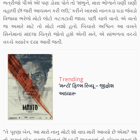
ભત્રીજો પીએ એ! પણ ડોસા પોતે તો ‘શંભુને, મારા ભોળાને ઘણી ઘણી
વહાલી છે! જરી આચમન કરી લઉં,’ કરીને ખાસ્સો નાનકડા ઘડા જેવડો
વિજ્યા ભરેલો મોટો લોટો ગટગટાવી જાય. પછી ચાલે વાતો. એ વાતો
જ અમારે માટે તો મોટો નશો હતો. બિચારો અશ્વિન આ વખતે
સિનેમાનાં માંદલા ચિત્રો જોતો હશે એની મને, એ સાંભળતા વચ્ચે
વચ્ચે ક્યારેક દયા આવી જતી.
Trending
‘મન્ટો’ ફિલ્મ રિવ્યૂ – જીજ્ઞેશ
અધ્યારૂ
“તે પૂરણા બેન, આ મારો નાનુ મોટૉ શો વાઘ મારી આવ્યો છે એમા? આ
તો ગામનું લોક સમજ વિનાનું છે! બાકી શાસ્તરમાં તો ચોખ્ખુ લખ્યું છે