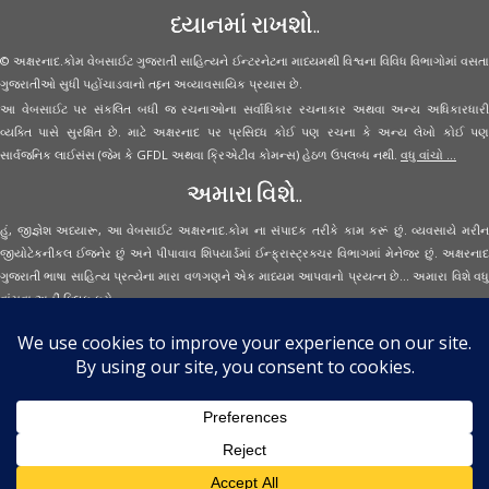
ધ્યાનમાં રાખશો..
© અક્ષરનાદ.કોમ વેબસાઈટ ગુજરાતી સાહિત્યને ઈન્ટરનેટના માધ્યમથી વિશ્વના વિવિધ વિભાગોમાં વસતા
ગુજરાતીઓ સુધી પહોંચાડવાનો તદ્દન અવ્યાવસાયિક પ્રયાસ છે.
આ વેબસાઈટ પર સંકલિત બધી જ રચનાઓના સર્વાધિકાર રચનાકાર અથવા અન્ય અધિકારધારી
વ્યક્તિ પાસે સુરક્ષિત છે. માટે અક્ષરનાદ પર પ્રસિધ્ધ કોઈ પણ રચના કે અન્ય લેખો કોઈ પણ
સાર્વજનિક લાઈસંસ (જેમ કે GFDL અથવા ક્રિએટીવ કોમન્સ) હેઠળ ઉપલબ્ધ નથી.
વધુ વાંચો ...
અમારા વિશે..
હું, જીજ્ઞેશ અધ્યારૂ, આ વેબસાઈટ અક્ષરનાદ.કોમ ના સંપાદક તરીકે કામ કરૂં છું. વ્યવસાયે મરીન
જીયોટેકનીકલ ઈજનેર છું અને પીપાવાવ શિપયાર્ડમાં ઈન્ફ્રાસ્ટ્રક્ચર વિભાગમાં મેનેજર છું. અક્ષરનાદ
ગુજરાતી ભાષા સાહિત્ય પ્રત્યેના મારા વળગણને એક માધ્યમ આપવાનો પ્રયત્ન છે... અમારા વિશે વધુ
વાંચવા
અહીં ક્લિક કરો...
Secured Site Assurance
· © 2026
Aksharnaad.com
By Jignesh Adhyaru ·
· All Rights Reserved ·