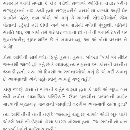
સમાચાર આવી મળ્યા કે કોઇ પડોશી રાજાએ ઓચિંતા ચડાઇ કરીને
રાજકુટુંનનો નાશ કર્યો હતો. રાજકુંવરીને વસમો ઘા વાગ્યો. અહીં ઘેર
આવીને પહેલુ કામ એણે એ કર્યું કે ગામની ગોરાણીઓની જેમ
પોતાની રહેણી કરી દીધી અને બાપ પાસેથી મળેલી પૂંજીથી, પતિની
સંમતિ લઇ, આ કાલે તમે પારેશ્વર જવાના છો ને તેની અપસે ટેકરી પર
ભુવનેશ્વરીનું સુંદર મંદિર છે તે બંધાવરાવ્યું. આ એ બેનો વસ્તાર તે
અમે!”
ડોસા શાલિની સામે જોઇ ફિક્કું હસતા હસતાં બોલ્યા “કાલે એ મંદિર
જરૂરથી જોજો હોં! કહે છે કે બંધાવ્યું ત્યારે ફરતા દસ કોસની વસ્તીને
જમાડી હતી. ગયા એ દિવસો! આગળનાઓએ કર્યું છે એ કદી થવાનું
છે આપણાથી! એને પહોંચવાનું આપણું ગજું નહીં!”
કોણ જાણે ડોસા તે ભાંગની લહેરે ચડ્યા હતા કે પછી એ ભૂદેવ ગમે
તેવી નવીન સામાજિક પરિસ્થિતિ ઉપર પ્રાચીન પરંપરાની મહોર
મારવાની બ્રાહ્મણ માનસની જાણીતી તરકીબ અજમાવી રહ્યા હતા?
ત્યાં શાલિનીની નાની નણંદે ‘જમવાનું થયું છે, ચાલો!’ એવી બૂમ પાડી
એટલે અમે સૌ ઉઠ્યાં. ડોસા પાછળ બોલતા હતા : “આગળની તો વાત
જ જુદી! એને પહોંચાય નહી.”