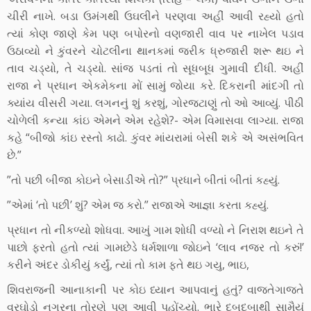
ચીરી નાખે. બડા ઉમંગથી ઉઘલીને પરણવા અહીં આવી રહ્યો હતો
ત્યાં કોણ જાણે કેમ પણ બપોરનો વણજારી વાવ પર નાખેલ પડાવ
ઉઠાવ્યો ને કુંવરને ચોટલીના થાનકમાં જરીક ધ્રુજારી શરૂ થઇ ને
તાવ ચડ્યો, તે ચડ્યો. સાંજ પડતાં તો સૂધબૂધ ગુમાવી દીધી. અહીં
રાજા ને પ્રધાન એકમેકના મોં સામું જોયા કરે. દિકરાની માંદગી તો
ક્યાંય વીસરી ગયા. લગનનું શું કરશું, ગોરજટાણું તો ઓ આવ્યું. પીઠી
ચોળેલી કન્યા કાંઇ એમને એમ રહેશે?- એમ વિમાસવા લાગ્યા. રાજા
કહે “બીજો કાંઇ રસ્તો કાઢો. કુંવર માંયરામાં બેસી શકે એ અસંભવિત
છે.”
”તો પછી બીજા કોઇને બેસાડીએ તો?” પ્રધાને બીતાં બીતાં કહ્યું.
”એમાં ‘તો પછી’ શું? એમ જ કરો.” રાજાએ આજ્ઞા કરતા કહ્યું.
પ્રધાન તો નીકળ્યો શોધવા. આખું ગામ શોધી વળ્યો ને નિરાશ થઇને તે
પાછો ફરતો હતો ત્યાં ગામછેડે ધર્મશાળા જોઇને ‘લાવ નજર તો કરું!’
કરીને અંદર ડોકીયું કર્યું, ત્યાં તો કામ ફતે થઇ ગયુ, ભાઇ,
શિવરાજની આનાકાની પર કોઇ ધ્યાન આપવાનું હતું? વાજતેગાજતે
વરઘોડો નગરના તોરણે પણ આવી પહોંચ્યો. ભારે દબદબાથી સામૈયું