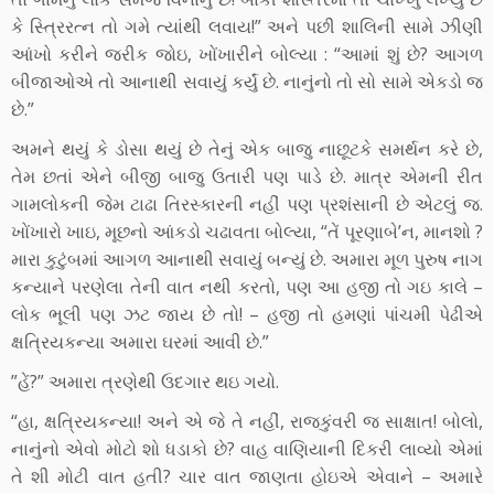
કે સ્ત્રિરત્ન તો ગમે ત્યાંથી લવાય!” અને પછી શાલિની સામે ઝીણી
આંખો કરીને જરીક જોઇ, ખોંખારીને બોલ્યા : “આમાં શું છે? આગળ
બીજાઓએ તો આનાથી સવાયું કર્યું છે. નાનુંનો તો સો સામે એકડો જ
છે.”
અમને થયું કે ડોસા થયું છે તેનું એક બાજુ નાછૂટકે સમર્થન કરે છે,
તેમ છતાં એને બીજી બાજુ ઉતારી પણ પાડે છે. માત્ર એમની રીત
ગામલોકની જેમ ટાઢા તિરસ્કારની નહીં પણ પ્રશંસાની છે એટલું જ.
ખોંખારો ખાઇ, મૂછનો આંકડો ચઢાવતા બોલ્યા, “તેં પૂરણાબે’ન, માનશો ?
મારા કુટુંબમાં આગળ આનાથી સવાયું બન્યું છે. અમારા મૂળ પુરુષ નાગ
કન્યાને પરણેલા તેની વાત નથી કરતો, પણ આ હજી તો ગઇ કાલે –
લોક ભૂલી પણ ઝટ જાય છે તો! – હજી તો હમણાં પાંચમી પેઢીએ
ક્ષત્રિયકન્યા અમારા ઘરમાં આવી છે.”
”હેં?” અમારા ત્રણેથી ઉદગાર થઇ ગયો.
“હા, ક્ષત્રિયકન્યા! અને એ જે તે નહીં, રાજકુંવરી જ સાક્ષાત! બોલો,
નાનુંનો એવો મોટો શો ધડાકો છે? વાહ વાણિયાની દિકરી લાવ્યો એમાં
તે શી મોટી વાત હતી? ચાર વાત જાણતા હોઇએ એવાને – અમારે