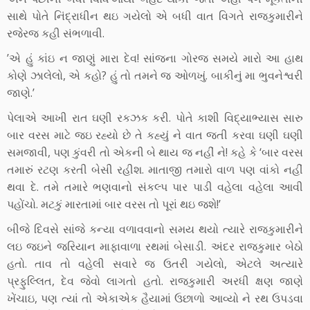
સાથે પોતે નિંદ્રાધીન થઇ ગયેલો એ બધી વાત વિગતે રાજકુમારીને
રજેરજ કહી સંભળાવી.
’એ હું કાંઇ ન જાણું મારા દેવ! સાંજના ગોરજ સમયે મારો આ હાથ
કોણે ઝાલેલો, એ કહો? હું તો તમને જ ઓળખું. બાકીનું મા ભુવનેશ્વરી
જાણે.’
પેલાએ આખી રાત ઘણી રકઝક કરી. પોતે કાશી વિદ્યાભ્યાસ સારુ
બાર વરસ માટે જઇ રહ્યો છે તે કહ્યું ને વાત જતી કરવા ઘણી ઘણી
સમજાવી, પણ કુંવરી તો એકની બે થાય જ નહીં ને! કહે કે ‘બાર વરસ
તમારું રટણ કરતી બેસી રહીશ. માતાજી તમારો વાળ પણ વાંકો નહીં
થવા દે. તમે તમારે ભણવાનો સંકલ્પ પાર પાડી વહેલા વહેલા આવી
પહોંચો. મટકું મારતામાં બાર વરસ તો પૂરાં થઇ જશે!’
બીજે દિવસે સાંજે કન્યા વળાવવાનો સમય થયો ત્યારે રાજકુમારીને
લઇ જઇને જરિયાન માફાવાળા રથમાં બેસાડી. અંદર રાજકુમાર બેઠો
હતો. તાવ તો વહેલી સવારે જ ઉતરી ગયેલો, એટલે અત્યારે
પ્રફુલ્લિત, દેવ જેવો લાગતો હતો. રાજકુમારી અરધી ક્ષણ જાણે
ખેંચાઇ, પણ ત્યાં તો એકાએક હૈયામાં ઉછાળો આવ્યો ને રથ ઉપડવા