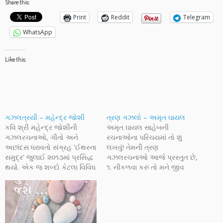
Share this:
Print
Reddit
Telegram
WhatsApp
Like this:
ગઝલત્રયી – મહેન્દ્ર જોશી
ત્રણ ગઝલો – અમૃત ઘાયલ
કવિ શ્રી મહેન્દ્ર જોશીની
અમૃત ઘાયલ સાહેબની
ગઝલરચનાઓ, ગીતો અને
રચનાઓના પરિચયમાં તો શું
અછાંદસ ધરાવતો સંગ્રહ 'ઈથરના
લખવું! તેમની ત્રણ
સમુદ્ર' જુલાઈ ૨૦૧૩માં પ્રસિદ્ધ
ગઝલરચનાઓ આજે પ્રસ્તુત છે,
થયો. એક જ શબ્દો કેટલા વિવિધ
૧. નીકળવા કરું તો મને જીવ
અર્થો ધરાવતો હોઈ શકે? એક
રોકે.. ૨. દરવાજો ઊઘડ્યો જ
રસાયણશાસ્ત્રી માટે ઈથર
નથી - એમ પણ નથી... અને ૩.
કાર્બનયુક્ત અણુઓના વિષમ
શુષ્ક છું, બટકું નહી તો શું કરું!
બંધારણ ધરાવતા રસાયણનો શબ્દ
આપ સૌ આ ગઝલોને માણી શકો
છે જ્યારે એ જ શબ્દનો તાત્વિક
એ માટે અહીં પ્રસ્તુત કરી…