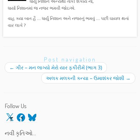
ધાર્યું નિશાન અન્યથા તાકી શકાય ના,
ધાર્યા નિશાનમાં જ નજર ભમવી જોઇએ.
વાહ ક્યા બાત હૈ … ધાર્યું નિશાન અને નજરનું ભમવું … પછી ઘાયલ થતાં
વાર લાગે ?
Post navigation
←
ગીર – મન લાગ્યો મેરો યાર ફકીરીમેં (ભાગ 3)
અલક મલકની કન્યા – ઉમાશંકર જોશી
→
Follow Us
X
Facebook
Bluesky
નવી કૃતિઓ…