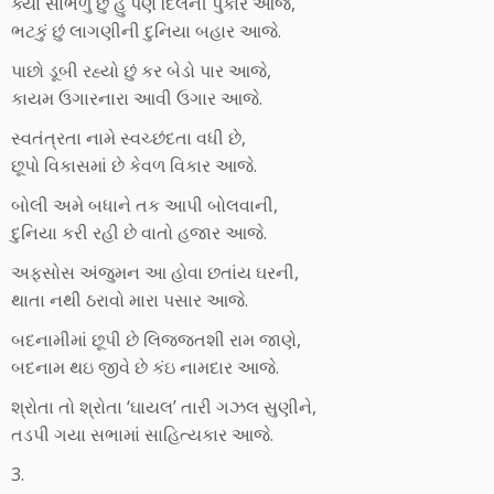
ક્યાં સાંભળું છું હું પણ દિલની પુકાર આજે,
ભટકું છું લાગણીની દુનિયા બહાર આજે.
પાછો ડૂબી રહ્યો છું કર બેડો પાર આજે,
કાયમ ઉગારનારા આવી ઉગાર આજે.
સ્વતંત્રતા નામે સ્વચ્છંદતા વધી છે,
છૂપો વિકાસમાં છે કેવળ વિકાર આજે.
બોલી અમે બધાને તક આપી બોલવાની,
દુનિયા કરી રહી છે વાતો હજાર આજે.
અફસોસ અંજુમન આ હોવા છતાંય ઘરની,
થાતા નથી ઠરાવો મારા પસાર આજે.
બદનામીમાં છૂપી છે લિજ્જતશી રામ જાણે,
બદનામ થઇ જીવે છે કંઇ નામદાર આજે.
શ્રોતા તો શ્રોતા ‘ઘાયલ’ તારી ગઝલ સુણીને,
તડપી ગયા સભામાં સાહિત્યકાર આજે.
3.