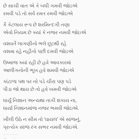
છે સાચી વાત એ કે બધી ગમવી જોઇએ
રમવી પડે તો સર્વ રમત રમવી જોઇએ
કૈ કેટલાય રૂપ છે શરમિન્દગી તણા
એવો નિયમ છે ક્યાં કે નજર નમવી જોઇએ
વશવર્તે લાગણીનો ભલે છૂટથી રહે
વશમા રહે નહીતો પછી દમવી જોઇએ
ઉષ્માજ ક્યાં રહી છે હવે આવકારમાં
આલીંગનોની ભૂખ હવે શમવી જોઇએ
કાંટાળા પથ પર નો પડે ચીરા પણ પડે
પીડા જો થાય છે તો હવે ખમવી જોઇએ
ધાર્યું નિશાન અન્યથા તાકી શકાય ના,
ધાર્યા નિશાનમાંજ નજર ભમવી જોઇએ.
ખીલી ઉઠે ન સીમ તો ‘ઘાયલ’ એ સાંજનું,
પ્રત્યેક સાંજ રંગ સભર નમવી જોઇએ.