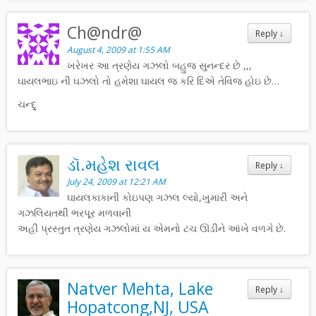
Ch@ndr@
Reply
↓
August 4, 2009 at 1:55 AM
ખરેખર આ ત્રણેય ગઝલો બહુજ સુનન્દર છે ,,,
ઘાયલભાઇ ની ઘઝલો તો હમેશા ઘાયલ જ કરિ દિએ તેવિજ હોઇ છે…
ચન્દ્ર્
ડૉ.મહેશ રાવલ
Reply
↓
July 24, 2009 at 12:21 AM
ઘાયલકાકાની કોઇપણ ગઝલ લ્યો,ખુમારી અને
ગઝલિયતથી ભરપૂર મળવાની
અહીં પ્રસ્તુત ત્રણેય ગઝલોમાં ય એમનો ટચ ઊડીને આંખે વળગે છે.
Natver Mehta, Lake
Reply
↓
Hopatcong,NJ, USA