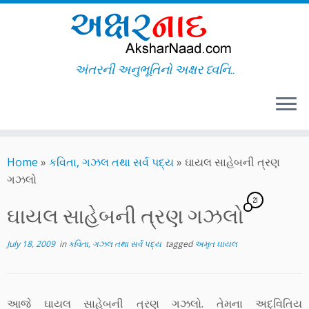
અંતરની અનુભૂતિનો અક્ષર ધ્વનિ..
Skip
to
Home
»
કવિતા, ગઝલ તથા સર્વ પદ્ય
»
ઘાયલ સાહેબની ત્રણ
content
ગઝલો
21
ઘાયલ સાહેબની ત્રણ ગઝલો
July 18, 2009
in
કવિતા, ગઝલ તથા સર્વ પદ્ય
tagged
અમૃત ઘાયલ
આજે ઘાયલ સાહેબની ત્રણ ગઝલો. તેમના અદ્વિતિય