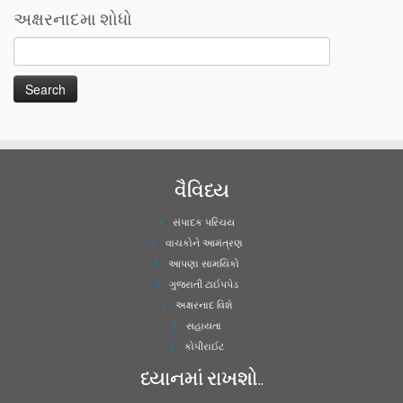
અક્ષરનાદમા શોધો
વૈવિધ્ય
સંપાદક પરિચય
વાચકોને આમંત્રણ
આપણા સામયિકો
ગુજરાતી ટાઈપપેડ
અક્ષરનાદ વિશે
સહાયતા
કોપીરાઈટ
ધ્યાનમાં રાખશો..