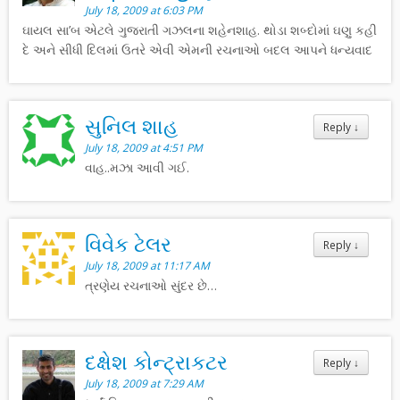
July 18, 2009 at 6:03 PM
ઘાયલ સા’બ એટલે ગુજરાતી ગઝલના શહેનશાહ. થોડા શબ્દોમાં ઘણુ કહી
દે અને સીધી દિલમાં ઉતરે એવી એમની રચનાઓ બદલ આપને ધન્યવાદ
સુનિલ શાહ
Reply
↓
July 18, 2009 at 4:51 PM
વાહ..મઝા આવી ગઈ.
વિવેક ટેલર
Reply
↓
July 18, 2009 at 11:17 AM
ત્રણેય રચનાઓ સુંદર છે…
દક્ષેશ કોન્ટ્રાકટર
Reply
↓
July 18, 2009 at 7:29 AM