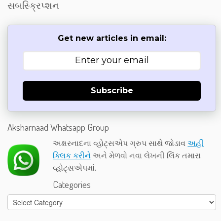
સબસ્ક્રિપ્શન
Get new articles in email:
Subscribe
Aksharnaad Whatsapp Group
અક્ષરનાદના વ્હોટ્સએપ ગ્રુપ સાથે જોડાવ
અહીં
ક્લિક કરીને
અને મેળવો નવા લેખની લિંક તમારા
વ્હોટ્સએપમાં.
Categories
Categories