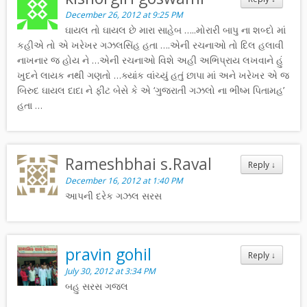
December 26, 2012 at 9:25 PM
ઘાયલ તો ઘાયલ છે મારા સાહેબ …..મોરારી બાપુ ના શબ્દો માં
કહીએ તો એ ખરેખર ગઝલસિંહ હતા ….એની રચનાઓ તો દિલ હલાવી
નાખનાર જ હોય ને …એની રચનાઓ વિશે અહી અભિપ્રાય લખવાને હું
ખુદને લાયક નથી ગણતો …ક્યાંક વાંચ્યું હતું છાપા માં અને ખરેખર એ જ
બિરુદ ઘાયલ દાદા ને ફીટ બેસે કે એ ‘ગુજરાતી ગઝલો ના ભીષ્મ પિતામહ’
હતા …
Rameshbhai s.Raval
Reply
↓
December 16, 2012 at 1:40 PM
આપની દરેક ગઝલ સરસ
pravin gohil
Reply
↓
July 30, 2012 at 3:34 PM
બહુ સરસ ગજલ