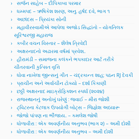
સર્જન સાહેબ – દીપિકાબા પરમાર
ધમ્મપદ – ઋષિકેશ શરણ, અનુ. હર્ષદ દવે, ભાગ ૧
અછાંદસ – પ્રિયંકા સોની
મહાવીરસ્વામીએ આપેલા અજોડ સિદ્ધાંતો – યોગતિલક
સૂરિશ્વરજી મહારાજ
કબીર વચન વિસ્તાર – શૈલેષ ત્રિવેદી
અક્ષરનાદનો અઢારમા વર્ષમાં પ્રવેશ..
હીરામંડી – સમાજના કલંકને ભપકાદાર આર્ટ તરીકે
ચીતરવાની કુત્સિત વૃત્તિ
ધોવા નાખેલા જીન્સનું ગીત – ચંદ્રકાન્ત શાહ; પઠન RJ દેવકી
પ્રાચીન અને અર્વાચીન ટોક્યો – દર્શા કિકાણી
છઠ્ઠી અક્ષરનાદ માઇક્રોફિક્શન સ્પર્ધા (૨૦૨૪)
રાજસ્થાનનું અનોખું ઘરેણું : જવાઈ – મીરા જોશી
ટ્વિટરના કેટલાક ઉપયોગી બોટ્સ – જિજ્ઞેશ અધ્યારૂ
જોજો પાંપણ ના ભીંજાય.. – કમલેશ જોષી
ધોળાવીરા : એક અવર્ણનીય અનુભવ (ભાગ ૨) – અમી દોશી
ધોળાવીરા : એક અવર્ણનીય અનુભવ – અમી દોશી