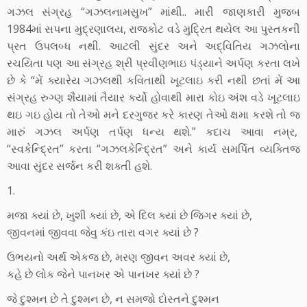
ગઝલ સંગ્રહ “ગઝલનામસુખ” માંથી.. મારી જાણકારી મુજબ
1984માં સપના મુદ્રણાલય, રાજકોટ વડે મુદ્રિત થયેલ આ પુસ્તકની
પ્રત ઉપલબ્ધ નથી. આટલી સુંદર અને અદ્વિતિય ગઝલોના
રચયિતા પણ આ સંગ્રહ શ્રી પ્રવીણભાઇ પંડ્યાને અર્પણ કરતા લખે
છે કે “મેં ક્યારેય ગઝલથી કવિતાથી ખૂટલાઇ કરી નથી છતાં મેં આ
સંગ્રહ રુગ્ણ શૈયામાં તૈયાર કર્યો હોવાથી મારા કોઇ અંશ વડે ખૂટલાઇ
થઇ ગઇ હોય તો તેઓ મને દરગુજર કરે કારણ તેઓ ક્ષમા કરશે તો જ
મારું ગઝલ અર્પણ તર્પણ ધન્ય થશે.” કદાચ આવા નમ્ર,
“સ્વકેન્દ્રિત” કરતા “ગઝલકેન્દ્રિત” અને કાર્ય સમર્પિત વ્યક્તિજ
આવા સુંદર સર્જન કરી શક્તી હશે.
1.
મજા ક્યાં છે, ખુશી ક્યાં છે, એ દિલ ક્યાં છે જિગર ક્યાં છે,
જીવનમાં જીવવા જેવુ કંઇ તારા વગર ક્યાં છે ?
ઉભયનો અર્થ એકજ છે, મરણ જીવન અવર ક્યાં છે,
કહે છે લોક જેને પાનખર એ પાનખર ક્યાં છે ?
જે દુશ્મન છે તે દુશ્મન છે, ન સમજો દોસ્તને દુશ્મન