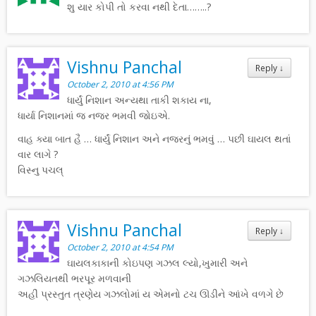
શુ યાર કોપી તો કરવા નથી દેતા……..?
Vishnu Panchal
Reply
↓
October 2, 2010 at 4:56 PM
ધાર્યું નિશાન અન્યથા તાકી શકાય ના,
ધાર્યા નિશાનમાં જ નજર ભમવી જોઇએ.
વાહ ક્યા બાત હૈ … ધાર્યું નિશાન અને નજરનું ભમવું … પછી ઘાયલ થતાં
વાર લાગે ?
વિસ્નુ પચલ્
Vishnu Panchal
Reply
↓
October 2, 2010 at 4:54 PM
ઘાયલકાકાની કોઇપણ ગઝલ લ્યો,ખુમારી અને
ગઝલિયતથી ભરપૂર મળવાની
અહીં પ્રસ્તુત ત્રણેય ગઝલોમાં ય એમનો ટચ ઊડીને આંખે વળગે છે