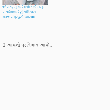
અર્થ થાય છે એક અતિ સૂક્ષ્મ
તત્વ જ્યાંથી…
‘જે તરફ તું લઈ જશે..’ એ તરફ..
– રાકેશભાઈ હાંસલિયાના
ગઝલસંગ્રહનો આસ્વાદ
આપનો પ્રતિભાવ આપો....