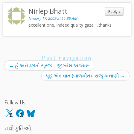
Nirlep Bhatt
Reply
↓
January 17, 2009 at 11:35 AM
excellent one, indeed quality gazal….thanks
Post navigation
←
હું અને ઢળતો સૂરજ – જીગ્નેશ અધ્યારૂ
પૂછું એક વાત (બાળગીત)- રાજુ કાનાણી
→
Follow Us
X
Facebook
Bluesky
નવી કૃતિઓ…