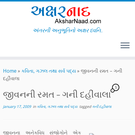
અંતરની અનુભૂતિનો અક્ષર ધ્વનિ..
Skip
to
Home
»
કવિતા, ગઝલ તથા સર્વ પદ્ય
»
જીવનની રમત – ગની
content
દહીંવાલા
5
જીવનની રમત – ગની દહીંવાલા
January 17, 2009
in
કવિતા, ગઝલ તથા સર્વ પદ્ય
tagged
ગની દહીંવાલા
જીવનના અનેકવિધ સંજોગોને એક