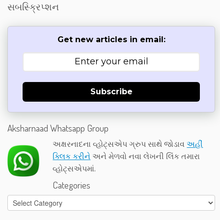
સબસ્ક્રિપ્શન
Get new articles in email:
Subscribe
Aksharnaad Whatsapp Group
અક્ષરનાદના વ્હોટ્સએપ ગ્રુપ સાથે જોડાવ
અહીં
ક્લિક કરીને
અને મેળવો નવા લેખની લિંક તમારા
વ્હોટ્સએપમાં.
Categories
Categories