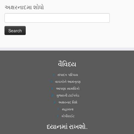
અક્ષરનાદમા શોધો
વૈવિધ્ય
સંપાદક પરિચય
વાચકોને આમંત્રણ
આપણા સામયિકો
ગુજરાતી ટાઈપપેડ
અક્ષરનાદ વિશે
સહાયતા
કોપીરાઈટ
ધ્યાનમાં રાખશો..