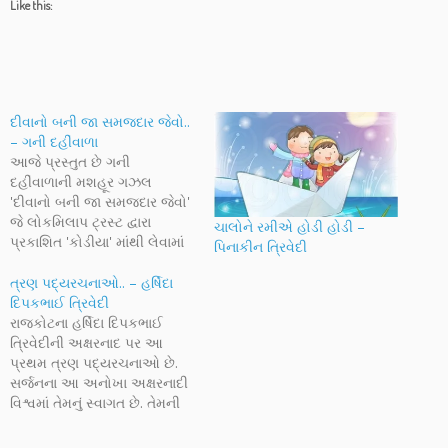
Like this:
દીવાનો બની જા સમજદાર જેવો..
– ગની દહીંવાળા
આજે પ્રસ્તુત છે ગની
દહીંવાળાની મશહૂર ગઝલ
'દીવાનો બની જા સમજદાર જેવો'
જે લોકમિલાપ ટ્રસ્ટ દ્વારા
ચાલોને રમીએ હોડી હોડી –
પ્રકાશિત 'કોડીયા' માંથી લેવામાં
પિનાકીન ત્રિવેદી
આવી છે.. દીવાનો બની જા
સમજદાર જેવો, મળે યશ
ત્રણ પદ્યરચનાઓ.. – હર્ષિદા
જગતમાં તિરસ્કાર જેવો; બને તો
દિપકભાઈ ત્રિવેદી
કરી લે ગુનો પ્યાર જેવો...
રાજકોટના હર્ષિદા દિપકભાઈ
ત્રિવેદીની અક્ષરનાદ પર આ
પ્રથમ ત્રણ પદ્યરચનાઓ છે.
સર્જનના આ અનોખા અક્ષરનાદી
વિશ્વમાં તેમનું સ્વાગત છે. તેમની
કલમને શુભકામનાઓ.. સપનામાં
બાઈ હું તો એવી મૂંઝાણી કે