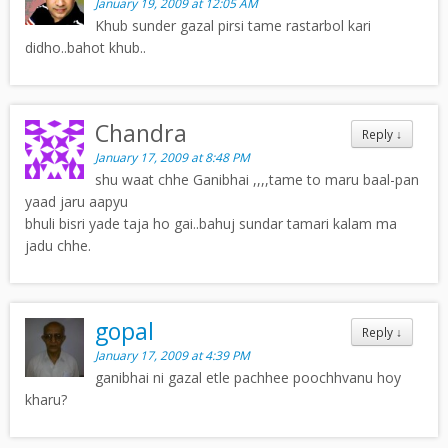
January 19, 2009 at 12:05 AM
Khub sunder gazal pirsi tame rastarbol kari
didho..bahot khub..
Chandra
Reply
↓
January 17, 2009 at 8:48 PM
shu waat chhe Ganibhai ,,,,tame to maru baal-pan
yaad jaru aapyu
bhuli bisri yade taja ho gai..bahuj sundar tamari kalam ma
jadu chhe.
gopal
Reply
↓
January 17, 2009 at 4:39 PM
ganibhai ni gazal etle pachhee poochhvanu hoy
kharu?