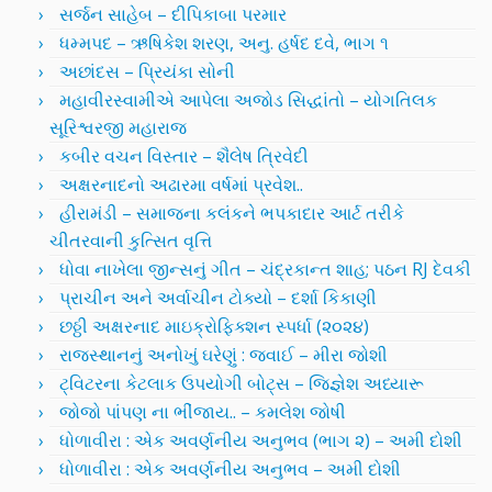
સર્જન સાહેબ – દીપિકાબા પરમાર
ધમ્મપદ – ઋષિકેશ શરણ, અનુ. હર્ષદ દવે, ભાગ ૧
અછાંદસ – પ્રિયંકા સોની
મહાવીરસ્વામીએ આપેલા અજોડ સિદ્ધાંતો – યોગતિલક
સૂરિશ્વરજી મહારાજ
કબીર વચન વિસ્તાર – શૈલેષ ત્રિવેદી
અક્ષરનાદનો અઢારમા વર્ષમાં પ્રવેશ..
હીરામંડી – સમાજના કલંકને ભપકાદાર આર્ટ તરીકે
ચીતરવાની કુત્સિત વૃત્તિ
ધોવા નાખેલા જીન્સનું ગીત – ચંદ્રકાન્ત શાહ; પઠન RJ દેવકી
પ્રાચીન અને અર્વાચીન ટોક્યો – દર્શા કિકાણી
છઠ્ઠી અક્ષરનાદ માઇક્રોફિક્શન સ્પર્ધા (૨૦૨૪)
રાજસ્થાનનું અનોખું ઘરેણું : જવાઈ – મીરા જોશી
ટ્વિટરના કેટલાક ઉપયોગી બોટ્સ – જિજ્ઞેશ અધ્યારૂ
જોજો પાંપણ ના ભીંજાય.. – કમલેશ જોષી
ધોળાવીરા : એક અવર્ણનીય અનુભવ (ભાગ ૨) – અમી દોશી
ધોળાવીરા : એક અવર્ણનીય અનુભવ – અમી દોશી