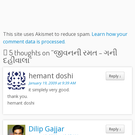
This site uses Akismet to reduce spam.
Learn how your
comment data is processed.
5 thoughts on “
જીવનની રમત – ગની
દહીંવાલા
”
hemant doshi
Reply
↓
January 19, 2009 at 9:39 AM
it simplely very good.
thank you.
hemant doshi
Dilip Gajjar
Reply
↓