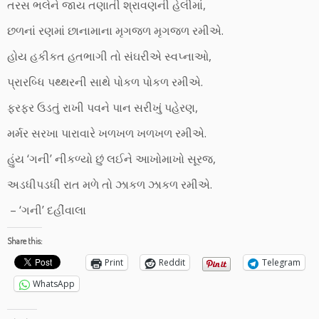
તરસ ભલેને જાય તણાતી શ્રાવણની હેલીમાં,
છળનાં રણમાં છાનામાના મૃગજળ મૃગજળ રમીએ.
હોય હકીકત હતભાગી તો સંઘરીએ સ્વપ્નાઓ,
પ્રારબ્ધિ પથ્થરની સાથે પોકળ પોકળ રમીએ.
ફરફર ઉડતું રાખી પવને પાન સરીખું પહેરણ,
મર્મર સરખા પારાવારે ખળખળ ખળખળ રમીએ.
હુંય ‘ગની’ નીકળ્યો છું લઈને આખોમાખો સૂરજ,
અડધીપડધી રાત મળે તો ઝાકળ ઝાકળ રમીએ.
– ‘ગની’ દહીંવાલા
Share this:
Print
Reddit
Telegram
WhatsApp