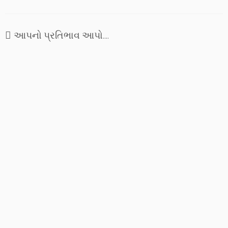
યાદોમાં ન્હાતું પરભાત, નિંદરની
સોંસરવા ઝબકીને જોયું તો
શોણલાં સરીખી થઇ જાત..
આપનો પ્રતિભાવ આપો....