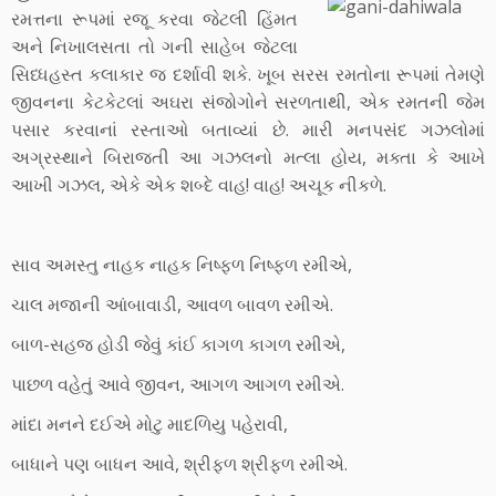
રમત્તના રૂપમાં રજૂ કરવા જેટલી હિંમત
અને નિખાલસતા તો ગની સાહેબ જેટલા
સિધ્ધહસ્ત કલાકાર જ દર્શાવી શકે. ખૂબ સરસ રમતોના રૂપમાં તેમણે
જીવનના કેટકેટલાં અઘરા સંજોગોને સરળતાથી, એક રમતની જેમ
પસાર કરવાનાં રસ્તાઓ બતાવ્યાં છે. મારી મનપસંદ ગઝલોમાં
અગ્રસ્થાને બિરાજતી આ ગઝલનો મત્લા હોય, મક્તા કે આખે
આખી ગઝલ, એકે એક શબ્દે વાહ! વાહ! અચૂક નીકળે.
સાવ અમસ્તુ નાહક નાહક નિષ્ફળ નિષ્ફળ રમીએ,
ચાલ મજાની આંબાવાડી, આવળ બાવળ રમીએ.
બાળ-સહજ હોડી જેવું કાંઈ કાગળ કાગળ રમીએ,
પાછળ વહેતું આવે જીવન, આગળ આગળ રમીએ.
માંદા મનને દઈએ મોટુ માદળિયુ પહેરાવી,
બાધાને પણ બાધન આવે, શ્રીફળ શ્રીફળ રમીએ.