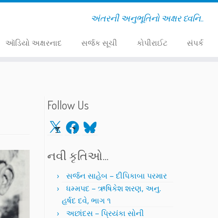
અંતરની અનુભૂતિનો અક્ષર ધ્વનિ..
ઑડિયો અક્ષરનાદ
સર્જક સૂચી
કોપીરાઈટ
સંપર્ક
Follow Us
X
Facebook
Bluesky
નવી કૃતિઓ…
સર્જન સાહેબ – દીપિકાબા પરમાર
ધમ્મપદ – ઋષિકેશ શરણ, અનુ.
હર્ષદ દવે, ભાગ ૧
અછાંદસ – પ્રિયંકા સોની