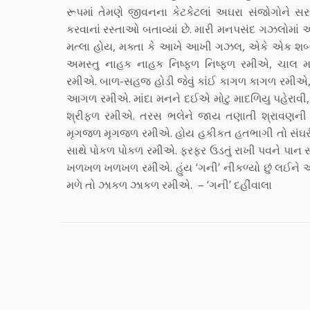
રૂપમાં તેમણે જીવનના કેટકેટલાં અઘરા સંજોગોને
કરવાનાં રસ્તાઓ બતાવ્યાં છે. મારી મનપસંદ ગઝલોમા
મત્લા હોય, મક્તા કે આખે આખી ગઝલ, એકે એક શબ્દ
અમસ્તુ નાહક નાહક નિષ્ફળ નિષ્ફળ રમીએ, ચાલ
રમીએ. બાળ-સહજ હોડી જેવું કાંઈ કાગળ કાગળ રમીએ
આગળ રમીએ. માંદા મનને દઈએ મોટુ માદળિયુ પહેરાવી
શ્રીફળ રમીએ. તરસ ભલેને જાય તણાતી શ્રાવણની હે
મૃગજળ મૃગજળ રમીએ. હોય હકીકત હતભાગી તો સંઘરીએ
સાથે પોકળ પોકળ રમીએ. ફરફર ઉડતું રાખી પવને પાન સરી
ખળખળ ખળખળ રમીએ. હુંય ‘ગની’ નીકળ્યો છું લઈને
મળે તો ઝાકળ ઝાકળ રમીએ. – ‘ગની’ દહીંવાલા