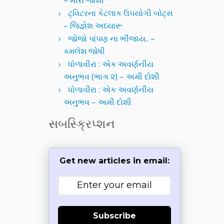
– મીરા જોશી
ટ્વિટરના કેટલાક ઉપયોગી બોટ્સ
– જિજ્ઞેશ અધ્યારૂ
જોજો પાંપણ ના ભીંજાય.. –
કમલેશ જોષી
ધોળાવીરા : એક અવર્ણનીય
અનુભવ (ભાગ ૨) – અમી દોશી
ધોળાવીરા : એક અવર્ણનીય
અનુભવ – અમી દોશી
સબસ્ક્રિપ્શન
Get new articles in email:
Subscribe