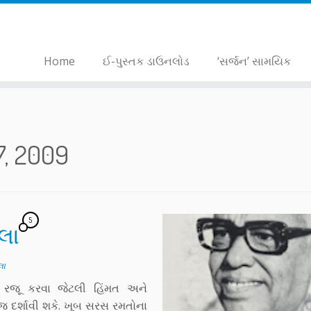
Home
ઈ-પુસ્તક ડાઉનલોડ
‘સર્જન’ સામયિક
7, 2009
5
લા
લા
 રજૂ કરવા જેટલી હિંમત અને
 દર્શાવી શકે. ખૂબ સરસ રમતોના