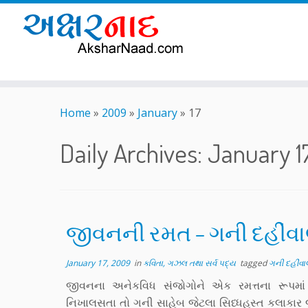
Skip
to
Home
»
2009
»
January
»
17
content
Daily Archives:
January 1
જીવનની રમત – ગની દહીંવા
January 17, 2009
in
કવિતા, ગઝલ તથા સર્વ પદ્ય
tagged
ગની દહીંવા
જીવનના અનેકવિધ સંજોગોને એક રમત્તના રૂપમાં
નિખાલસતા તો ગની સાહેબ જેટલા સિધ્ધહસ્ત કલાકાર જ