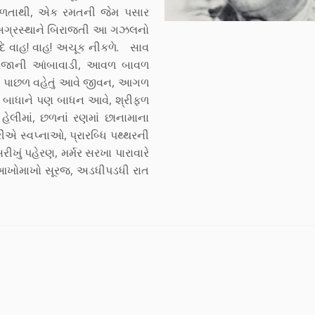
 સરળતાથી, એક રમતની જેમ પસાર
ં અગ્રસ્થાને બિરાજતી આ ગઝલનો
ે વાહ! વાહ! અચૂક નીકળે. સાવ
 મજાની આંબાવાડી, આવળ બાવળ
, પાછળ વહેતું આવે જીવન, આગળ
, બાધાને પણ બાધન આવે, શ્રીફળ
લીમાં, છળનાં રણમાં છાનામાના
 સ્વપ્નાઓ, પ્રારબ્ધિ પથ્થરની
ખું પહેરણ, મર્મર સરખા પારાવારે
 આખોમાખો સૂરજ, અડધીપડધી રાત