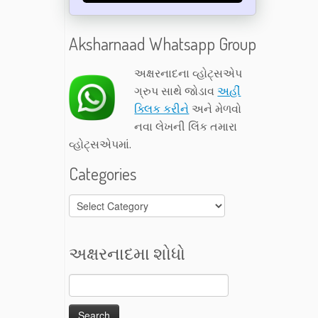
Aksharnaad Whatsapp Group
અક્ષરનાદના વ્હોટ્સએપ
ગ્રુપ સાથે જોડાવ
અહીં
ક્લિક કરીને
અને મેળવો
નવા લેખની લિંક તમારા
વ્હોટ્સએપમાં.
Categories
Categories
અક્ષરનાદમા શોધો