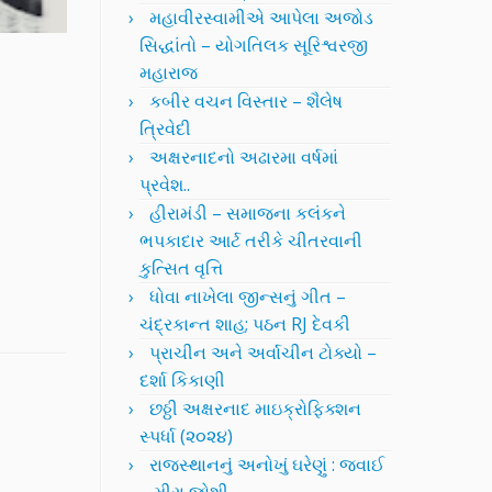
મહાવીરસ્વામીએ આપેલા અજોડ
સિદ્ધાંતો – યોગતિલક સૂરિશ્વરજી
મહારાજ
કબીર વચન વિસ્તાર – શૈલેષ
ત્રિવેદી
અક્ષરનાદનો અઢારમા વર્ષમાં
પ્રવેશ..
હીરામંડી – સમાજના કલંકને
ભપકાદાર આર્ટ તરીકે ચીતરવાની
કુત્સિત વૃત્તિ
ધોવા નાખેલા જીન્સનું ગીત –
ચંદ્રકાન્ત શાહ; પઠન RJ દેવકી
પ્રાચીન અને અર્વાચીન ટોક્યો –
દર્શા કિકાણી
છઠ્ઠી અક્ષરનાદ માઇક્રોફિક્શન
સ્પર્ધા (૨૦૨૪)
રાજસ્થાનનું અનોખું ઘરેણું : જવાઈ