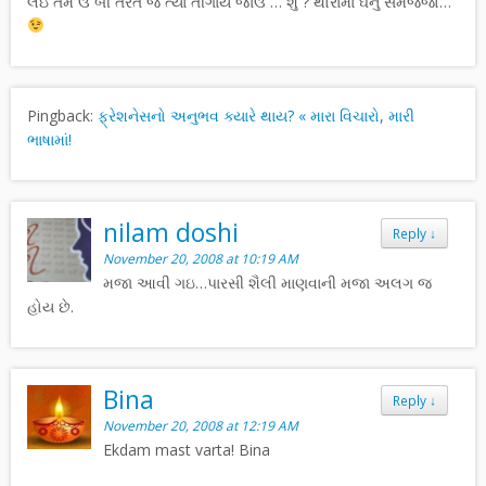
લેઇ તેમ ઉં બી તરત જ ત્યાં તીંગાય જાઉં … શું ? થોરામાં ઘનું સમજજો…
Pingback:
ફ્રેશનેસનો અનુભવ ક્યારે થાય? « મારા વિચારો, મારી
ભાષામાં!
nilam doshi
Reply
↓
November 20, 2008 at 10:19 AM
મજા આવી ગઇ…પારસી શૈલી માણવાની મજા અલગ જ
હોય છે.
Bina
Reply
↓
November 20, 2008 at 12:19 AM
Ekdam mast varta! Bina