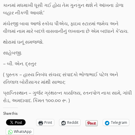
કાનમાં મધમાખી ધૂસી ગઈ હોય તેમ ગુનગુન થશે ને આંખના ડોળા
બહાર નીકળી આવશે.’
મંચેરજી બાવા આજે સ્કૉચ પીએચ, ફાઇવ સ્ટારમાં જમેચ અને
વીલમાં નામ મારે બદલે વાસવાનીનું લખવાના છે એમ બધ્ધાને કે’યચ.
થોરામાં ઘનૂં સમજજો.
સાહેબજી.
– બી. એન. દ્સ્તુર
( પુસ્તક – હાસ્ય નિબંધ સંચય; સંપાદકો ભોળાભાઈ પટેલ અને
રતિલાલ બોરીસાગર માંથી સાભાર;
પ્રાપ્તિસ્થાન – ગુર્જર ગ્રંથરત્ન કાર્યાલય, રતનપોળ નાકા સામે, ગાંધી
રોડ, અમદાવાદ. કિંમત ૧૦૦.૦૦ રૂ. )
Share this:
Print
Reddit
Telegram
WhatsApp