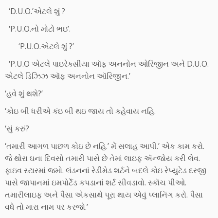
‘D.U.O.’એટલે શું ?
‘P.U.O.નો મોટો ભઇ’.
‘P.U.O.એટલે શું ?’
‘P.U.O એટલે પાઇરેક્સીયા ઑફ અનનોન ઓરિજીન અને D.U.O.
એટલે ડિઝિઝ ઑફ અનનોન ઑરિજીન.’
‘હવે શું થશે?’
‘કોઇ બી ધરીએ કંઇ બી થઇ જાય તો કહેવાય નહિ.
‘સું કરું?
‘તમારી આગળ પાછળ કોઇ છે નહિ.’ મેં સલાહ આપી.’ એક કામ કરો.
જે થોરા ઘના દિવસો તમારી પાસે છે તેમાં લાઇફ ઍન્જોય કરી લેવ.
ફાઇવ સ્ટારમાં જમો. લંડનનાં રેડીમેડ શર્ટને બદલે કોઇ રેપ્યુટેડ દરજી
પાસે જાપાનમાં ઇમપોર્ટેડ કપડાનાં શર્ટ સીવડાવો. સ્કૉચ પીઓ.
તમારીલાઇફ અને પૈસા એકસાથે પૂરા થાય એવું પ્લાનિંગ કરો. પૈસા
વધે તો મારા નામ પર કરજો.’