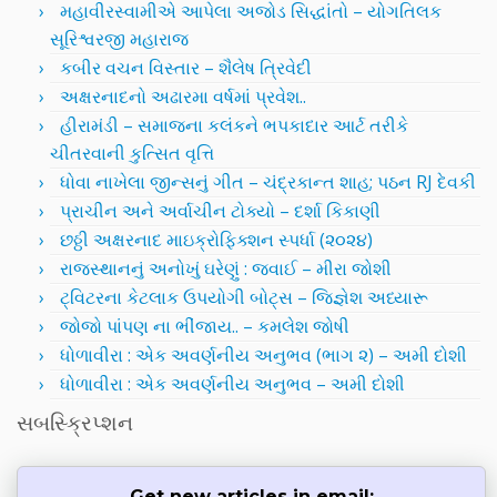
મહાવીરસ્વામીએ આપેલા અજોડ સિદ્ધાંતો – યોગતિલક
સૂરિશ્વરજી મહારાજ
કબીર વચન વિસ્તાર – શૈલેષ ત્રિવેદી
અક્ષરનાદનો અઢારમા વર્ષમાં પ્રવેશ..
હીરામંડી – સમાજના કલંકને ભપકાદાર આર્ટ તરીકે
ચીતરવાની કુત્સિત વૃત્તિ
ધોવા નાખેલા જીન્સનું ગીત – ચંદ્રકાન્ત શાહ; પઠન RJ દેવકી
પ્રાચીન અને અર્વાચીન ટોક્યો – દર્શા કિકાણી
છઠ્ઠી અક્ષરનાદ માઇક્રોફિક્શન સ્પર્ધા (૨૦૨૪)
રાજસ્થાનનું અનોખું ઘરેણું : જવાઈ – મીરા જોશી
ટ્વિટરના કેટલાક ઉપયોગી બોટ્સ – જિજ્ઞેશ અધ્યારૂ
જોજો પાંપણ ના ભીંજાય.. – કમલેશ જોષી
ધોળાવીરા : એક અવર્ણનીય અનુભવ (ભાગ ૨) – અમી દોશી
ધોળાવીરા : એક અવર્ણનીય અનુભવ – અમી દોશી
સબસ્ક્રિપ્શન
Get new articles in email: