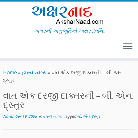
અંતરની અનુભૂતિનો અક્ષર ધ્વનિ..
Skip
to
Home
»
હાસ્ય વ્યંગ્ય
»
વાત એક દરજી દાક્તરની – બી. એન.
content
દ્સ્તુર
વાત એક દરજી દાક્તરની – બી. એન.
દ્સ્તુર
November 19, 2008
in
હાસ્ય વ્યંગ્ય
tagged
બી. એન. દ્સ્તુર