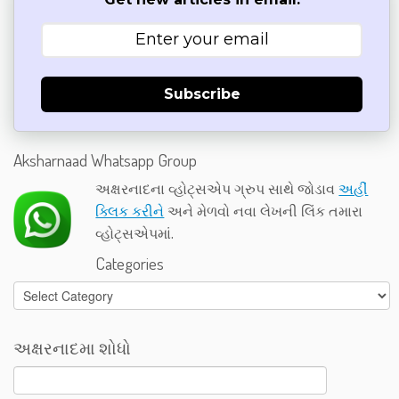
Subscribe
Aksharnaad Whatsapp Group
અક્ષરનાદના વ્હોટ્સએપ ગ્રુપ સાથે જોડાવ
અહીં
ક્લિક કરીને
અને મેળવો નવા લેખની લિંક તમારા
વ્હોટ્સએપમાં.
Categories
Categories
અક્ષરનાદમા શોધો