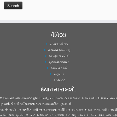
વૈવિધ્ય
સંપાદક પરિચય
વાચકોને આમંત્રણ
આપણા સામયિકો
ગુજરાતી ટાઈપપેડ
અક્ષરનાદ વિશે
સહાયતા
કોપીરાઈટ
ધ્યાનમાં રાખશો..
© અક્ષરનાદ.કોમ વેબસાઈટ ગુજરાતી સાહિત્યને ઈન્ટરનેટના માધ્યમથી વિશ્વના વિવિધ વિભાગોમાં વસતા
ગુજરાતીઓ સુધી પહોંચાડવાનો તદ્દન અવ્યાવસાયિક પ્રયાસ છે.
આ વેબસાઈટ પર સંકલિત બધી જ રચનાઓના સર્વાધિકાર રચનાકાર અથવા અન્ય અધિકારધારી
વ્યક્તિ પાસે સુરક્ષિત છે. માટે અક્ષરનાદ પર પ્રસિધ્ધ કોઈ પણ રચના કે અન્ય લેખો કોઈ પણ