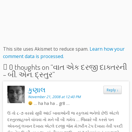
This site uses Akismet to reduce spam.
Learn how your
comment data is processed.
0 thoughts on “
વાત એક દરજી દાક્તરની
– બી. એન. દ્સ્તુર
”
કુણાલ
Reply
↓
November 21, 2008 at 12:40 PM
… ha ha ha .. gr8 …
ઉં તો ૮-૭ વરસો સુધી આંઈ બાવાઓની જ સ્કુલમાં ભનેલો છેઉં એટલે
દસ્તુરસાહબને વાંચવા તો મને બી બૌ ગમેચ … જિયારે બી કસ્સે પન
એવનનું લખાન દેખાય એટલે દરજી જેમ મેઝરીંગ ટેપ દેખાય તેવી પકદી