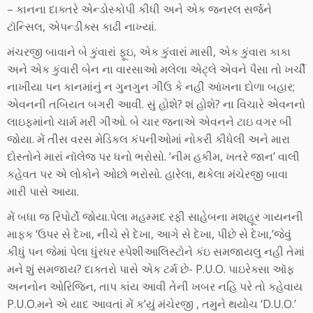
– કાનના દાક્તરે એન્ડોસ્કોપી કીધી અને એક જનરલ સર્જને
ટૉન્સિલ, એપન્ડીક્સ કાઢી નાખ્યાં.
મંચરજી બાવાને બે કુંવારાં ફૂઇ, એક કુંવારાં માસી, એક કુંવારા કાકા
અને એક કુંવારી બેન ના વારસાઓ મલેલા એટ્લે એવને પૈસા તો ખર્ચી
નાખીયા પન કાનમાંનું ન ગુનગુન ગીઉ કે નહીં આંખના દોળા બહાર;
એવનની તબિયત બગરી આવી. સું હોશે? શં હોશે? ના વિચારે એવનનો
લાઇફમાંનો ચાર્મ મરી ગીઓ. બે ચાર જનાએ એવનને ટાઇ વગર બી
જોયા. મેં તીસ વરસ મેડિકલ કંપનીઓમાં નોકરી કીધેલી અને મારા
દોસ્તોને મારાં નૉલેજ પર ધનો ભરોસો. ‘નીમ હકીમ, ખતરે જાન’ વાલી
કહેવત પર એ લોકોને ઓછો ભરોસો. હારેલા, થકેલા મંચેરજી બાવા
મારી પાસે આયા.
મેં બધા જ રિપોર્ટો જોયા.પેલા મહમ્મદ રફી સાહેબના મશહૂર ગાયનની
માફક ‘ઉપર સે દેખા, નીચે સે દેખા, આગે સે દેખા, પીછે સે દેખા,’જેવું
કીધું પન જેમાં પેલા ધુંરધર સ્પેશીઆલિસ્ટોને કંઇ સમજાયલુ નહી તેમાં
મને શું સમજાય? દાક્તરો પાસે એક ટર્મ છે- P.U.O. પાઇરેક્સા ઑફ
અનનોન ઓરિજિન, તાપ કાંય આવી તેની ખબર નહિ પરે તો કહેવાય
P.U.O.મને એ યાદ આવતાં મેં ક’યું મંચેરજી , તમુને થયોચ ‘D.U.O.’