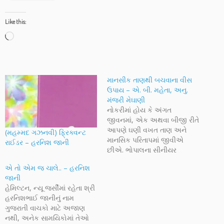
Like this:
Loading…
માનસીક તાણથી બચવાના વીસ
ઉપાય – એ. બી. મહેતા, અનુ.
મંજરી મેઘાણી
નોકરીમાં હોય કે અંગત
જીવનમાં, એક અથવા બીજી રીતે
આપણે ઘણી વખત તાણ અને
(મહમ્મદ ગઝનવી) ફ્રિક્વન્ટ
માનસિક પરિતાપમાં જીવીએ
રાઈડર – હરનિશ જાની
છીએ. ભોપાલના સીનીયર
સીટીઝન્સ ફોરમના ઉપપ્રમુખ
એ તો એમ જ ચાલે.. – હરનિશ
શ્રી એ. બી. મહેતાના અંગ્રેજી
જાની
લખાણનો અનુવાદ 'માનસીક
હેમિલ્ટન, ન્યૂ જર્સીમાં રહેતા શ્રી
તાણથી બચવાના વીસ ઉપાય' એ
હરનિશભાઈ જાનીનું નામ
શીર્ષક હેઠળ મંજરીબેન મેઘાણીએ
ગુજરાતી વાચકો માટે અજાણ
કર્યો છે. સ્પષ્ટ, ચોક્કસ દિશાનિર્દેશ
નથી, અનેક સામયિકોમાં તેઓ
સાથેના અને અચૂક એવા આ…