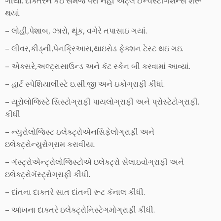
ગીયા. દાક્તરને કંઇ સમજ પરી નહીં એટ્લે ઈન્વેસ્ટીગેશન્સ શરૂ
થયાં.
– લોહી,પેશાબ, ઝારો, થૂંક, વગેરે તપાસાઇ ગયાં.
– લીવર,કીડ્ની,પેનક્રિઆસ,થાઇરોડ ફેક્શન ટેસ્ટ થઇ ગઇ.
– એક્સરે,અલ્ટ્રાસાઉન્ડ અને કૅટ સ્કેન બી કરવામાં આવ્યાં.
– હાર્ટ સ્પેશિયાલીસ્ટે ઇ.સી.જી અને ઇકોગ્રાફી કીધાં.
– યૂરોલોજિસ્ટે સિસ્ટોગ્રાફી પાયલોગ્રાફી અને પ્રોસ્ટેટોગ્રાફી.
કીધી
– ન્યુરોલોજિસ્ટ ઇલેક્ટ્રોએનસિફેલોગ્રાફી અને
ઇલેક્ટ્રોન્યુરોગ્રામ કરાવીયા.
– ગૅસ્ટ્રોએન્ટ્રોલોજિસ્ટોએ ઇલેક્ટ્રો સેલાઇવોગ્રાફી અને
ઇલેક્ટ્રોગૅસ્ટ્રોગ્રાફી કીધી.
– દાંતના દાક્તરે સાત દાંતની રૂટ કૅનાલ કીધી.
– આંખના દાક્તરે ઇલેક્ટ્રોનિસ્ટેગમોગ્રાફી કીધી.