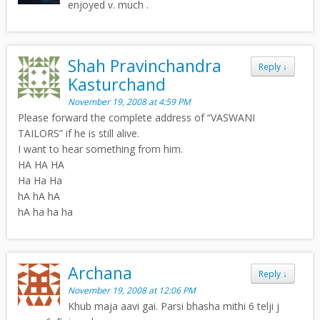
enjoyed v. much .
Shah Pravinchandra
Reply
↓
Kasturchand
November 19, 2008 at 4:59 PM
Please forward the complete address of “VASWANI
TAILORS” if he is still alive.
I want to hear something from him.
HA HA HA
Ha Ha Ha
hA hA hA
hA ha ha ha
Archana
Reply
↓
November 19, 2008 at 12:06 PM
Khub maja aavi gai. Parsi bhasha mithi 6 telji j