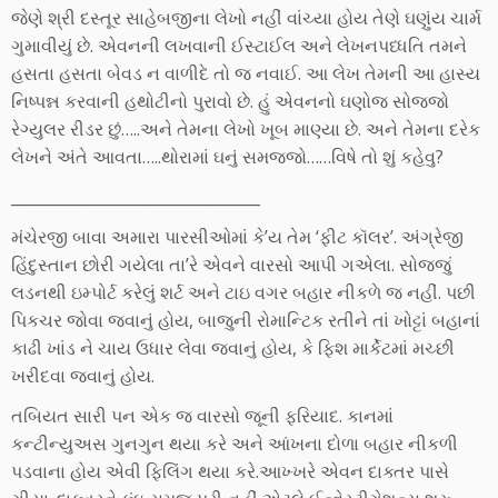
જેણે શ્રી દસ્તૂર સાહેબજીના લેખો નહીં વાંચ્યા હોય તેણે ઘણુંય ચાર્મ
ગુમાવીયું છે. એવનની લખવાની ઈસ્ટાઈલ અને લેખનપધ્ધતિ તમને
હસતા હસતા બેવડ ન વાળીદે તો જ નવાઈ. આ લેખ તેમની આ હાસ્ય
નિષ્પન્ન કરવાની હથોટીનો પુરાવો છે. હું એવનનો ઘણોજ સોજ્જો
રેગ્યુલર રીડર છું…..અને તેમના લેખો ખૂબ માણ્યા છે. અને તેમના દરેક
લેખને અંતે આવતા…..થોરામાં ઘનું સમજ્જો……વિષે તો શું કહેવુ?
________________________________
મંચેરજી બાવા અમારા પારસીઓમાં કે’ય તેમ ‘ફીટ કૉલર’. અંગ્રેજી
હિંદુસ્તાન છોરી ગયેલા તા’રે એવને વારસો આપી ગએલા. સોજ્જું
લડનથી ઇમ્પોર્ટ કરેલું શર્ટ અને ટાઇ વગર બહાર નીકળે જ નહીં. પછી
પિકચર જોવા જવાનું હોય, બાજુની રોમાન્ટિક રતીને તાં ખોટ્ટાં બહાનાં
કાઢી ખાંડ ને ચાય ઉધાર લેવા જવાનું હોય, કે ફિશ માર્કેટમાં મચ્છી
ખરીદવા જવાનું હોય.
તબિયત સારી પન એક જ વારસો જૂની ફરિયાદ. કાનમાં
કન્ટીન્યુઅસ ગુનગુન થયા કરે અને આંખના દોળા બહાર નીકળી
પડવાના હોય એવી ફિલિંગ થયા કરે.આખ્ખરે એવન દાક્તર પાસે