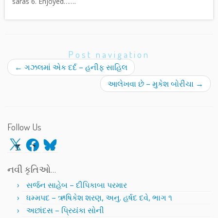
saras 6. Enjoyed…….
Post navigation
←
ગઝલમાં એક દર્દ – હનીફ સાહિલ
આલેખવા છે – મુકેશ બોરીચા
→
Follow Us
X
Facebook
Bluesky
નવી કૃતિઓ…
સર્જન સાહેબ – દીપિકાબા પરમાર
ધમ્મપદ – ઋષિકેશ શરણ, અનુ. હર્ષદ દવે, ભાગ ૧
અછાંદસ – પ્રિયંકા સોની