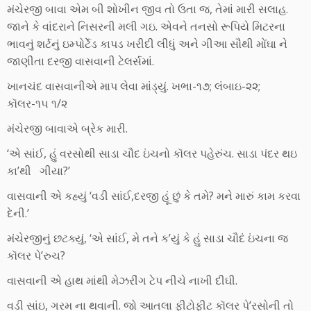
મંચેરજી બાવા એમ બી શોખીન જીવ તો ઉતા જ, તેમાં મારી સલાહ.
જાને કે વાંદરાને નિસરની મલી ગઇ. એવને તનસો રૂપિયે મિટરના
ભાવનું શર્ટનું ઇમ્પોર્ટેડ કાપડ ખરીદી લીધું અને ગીઆ સૌથી મોંઘા ને
જાણીતા દરજી વાસવાની ટેલર્સમાં.
ખાનચંદ વાસવાનીએ માપ લેવા માંડ્યું. ખભા-૧૭; લંબાઇ-૨૨;
કૉલર-૧૫ ૧/૨
મંચેરજી બાવાએ બ્રેક મારી.
‘એ સાંઈ, હું વરસોથી સાડા ચૌદ ઇંચનો કૉલર પહેરુંચ. સાડા પંદર થઇ
કા’થી ગીયા?’
વાસવાની એ કહ્યું ‘વડી સાંઈ,દરજી હૂં છું કે તમે? મને મારું કામ કરવા
દેની.’
મંચેરજીનું છટક્યું, ‘એ સાંઈ, મે તને ક’યું કે હું સાડા ચૌદં ઇંચના જ
કૉલર પે’રુચ?
વાસવાની એ હાથ માંથી મેઝરીંગ ટેપ નીચે નાખી દીઘી.
વડી સાંઇ, ગરમ ના થવાની. જો આતલા ફીટોફીટ કૉલર પે’રસોની તો