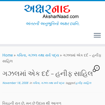
અંતરની અનુભૂતિનો અક્ષર ધ્વનિ..
Skip
to
Home
»
કવિતા, ગઝલ તથા સર્વ પદ્ય
»
ગઝલમાં એક દર્દ – હનીફ
content
સાહિલ
3
ગઝલમાં એક દર્દ – હનીફ સાહિલ
November 18, 2008
in
કવિતા, ગઝલ તથા સર્વ પદ્ય
tagged
હનીફ સાહિલ
વિરહની રાત છે, મન છે ઉદાસ થી આગળ