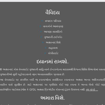
વૈવિધ્ય
સંપાદક પરિચય
વાચકોને આમંત્રણ
આપણા સામયિકો
ગુજરાતી ટાઈપપેડ
અક્ષરનાદ વિશે
સહાયતા
કોપીરાઈટ
ધ્યાનમાં રાખશો..
© અક્ષરનાદ.કોમ વેબસાઈટ ગુજરાતી સાહિત્યને ઈન્ટરનેટના માધ્યમથી વિશ્વના વિવિધ વિભાગોમાં વસતા
ગુજરાતીઓ સુધી પહોંચાડવાનો તદ્દન અવ્યાવસાયિક પ્રયાસ છે.
આ વેબસાઈટ પર સંકલિત બધી જ રચનાઓના સર્વાધિકાર રચનાકાર અથવા અન્ય અધિકારધારી
વ્યક્તિ પાસે સુરક્ષિત છે. માટે અક્ષરનાદ પર પ્રસિધ્ધ કોઈ પણ રચના કે અન્ય લેખો કોઈ પણ
સાર્વજનિક લાઈસંસ (જેમ કે GFDL અથવા ક્રિએટીવ કોમન્સ) હેઠળ ઉપલબ્ધ નથી.
વધુ વાંચો ...
અમારા વિશે..