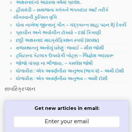
અક્ષરનાદનો અઢારમા વર્ષમાં પ્રવેશ..
હીરામંડી – સમાજના કલંકને ભપકાદાર આર્ટ તરીકે
ચીતરવાની કુત્સિત વૃત્તિ
ધોવા નાખેલા જીન્સનું ગીત – ચંદ્રકાન્ત શાહ; પઠન RJ દેવકી
પ્રાચીન અને અર્વાચીન ટોક્યો – દર્શા કિકાણી
છઠ્ઠી અક્ષરનાદ માઇક્રોફિક્શન સ્પર્ધા (૨૦૨૪)
રાજસ્થાનનું અનોખું ઘરેણું : જવાઈ – મીરા જોશી
ટ્વિટરના કેટલાક ઉપયોગી બોટ્સ – જિજ્ઞેશ અધ્યારૂ
જોજો પાંપણ ના ભીંજાય.. – કમલેશ જોષી
ધોળાવીરા : એક અવર્ણનીય અનુભવ (ભાગ ૨) – અમી દોશી
ધોળાવીરા : એક અવર્ણનીય અનુભવ – અમી દોશી
સબસ્ક્રિપ્શન
Get new articles in email: