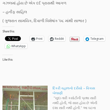
ગઝલમાં હોય છે એક દર્દ પ્રાસથી આગળ
– હનીફ સાહિલ
( ગુજરાત સામયિક, દિવાળી વિશેષાંક ‘૦૮ માંથી સાભાર )
Share this:
Print
Reddit
Telegram
WhatsApp
Like this:
દિકરી વહાલનો દરીયો – વિકાસ
બેલાણી
"ખુદા તારી કસોટીની પ્રથા સારી
નથી હોતી, જે સારા હોય છે એની
દશા સારી નથી હોતી." આ ઘટના