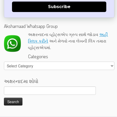
Subscribe
Aksharnaad Whatsapp Group
અક્ષરનાદના વ્હોટ્સએપ ગ્રુપ સાથે જોડાવ
અહીં
ક્લિક કરીને
અને મેળવો નવા લેખની લિંક તમારા
વ્હોટ્સએપમાં.
Categories
Categories
અક્ષરનાદમા શોધો