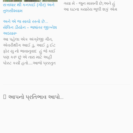
ગયા મે - જુન માસની છે,અને હું
સત્તાધાર થી કનકાઈ (ગીર) અને
આ ઘટના ક્યારેય ભૂલી શકું એમ
તુલસીશ્યામ
નથી. હું જ્યારે પણ એના વિશે
વિચારું ત્યારે આંખમાંથી આંસુ
અને એ જ સાચો રસ્તો છે…
નીકળી આવે છે. એ સમયે હું
સેલિન ડીયોન – ભાષાંતર જીગ્નેશ
સુઝલોન એનર્જી નામની…
અધ્યારૂ
આ પહેલા એક અંગ્રેજી ગીત,
એવરીથીંગ આઈ ડુ, આઈ ડુ ઈટ
ફોર યુ નો ભાવાનુવાદ હું જે કાઈ
પણ કરૂં છું એ તારા માટે અહીં
પોસ્ટ કર્યો હતો.....આજે પ્રસ્તુત
છે મને ખૂબ જ ગમતુ એક અન્ય
ગીત જેને ગાયું છે સેલિન
ડીયોને....ટાઈટેનીક ના માય હાર્ટ
વીલ ગો ઓન થી મશહૂર થયેલી
આ ગાયિકાનો…
આપનો પ્રતિભાવ આપો....