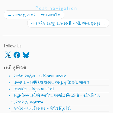
Post navigation
←
બાળકનું માનસ – ભગવાનદીન
વાત એક દરજી દાક્તરની – બી. એન. દ્સ્તુર
→
Follow Us
X
Facebook
Bluesky
નવી કૃતિઓ…
સર્જન સાહેબ – દીપિકાબા પરમાર
ધમ્મપદ – ઋષિકેશ શરણ, અનુ. હર્ષદ દવે, ભાગ ૧
અછાંદસ – પ્રિયંકા સોની
મહાવીરસ્વામીએ આપેલા અજોડ સિદ્ધાંતો – યોગતિલક
સૂરિશ્વરજી મહારાજ
કબીર વચન વિસ્તાર – શૈલેષ ત્રિવેદી