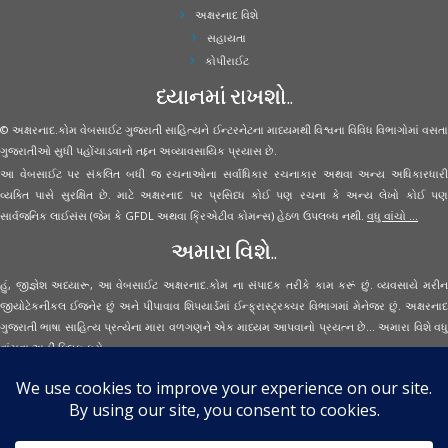
અક્ષરનાદ વિશે
સહાયતા
કોપીરાઈટ
ધ્યાનમાં રાખશો..
© અક્ષરનાદ.કોમ વેબસાઈટ ગુજરાતી સાહિત્યને ઈન્ટરનેટના માધ્યમથી વિશ્વના વિવિધ વિભાગોમાં વસતા
ગુજરાતીઓ સુધી પહોંચાડવાનો તદ્દન અવ્યાવસાયિક પ્રયાસ છે.
આ વેબસાઈટ પર સંકલિત બધી જ રચનાઓના સર્વાધિકાર રચનાકાર અથવા અન્ય અધિકારધારી
વ્યક્તિ પાસે સુરક્ષિત છે. માટે અક્ષરનાદ પર પ્રસિધ્ધ કોઈ પણ રચના કે અન્ય લેખો કોઈ પણ
સાર્વજનિક લાઈસંસ (જેમ કે GFDL અથવા ક્રિએટીવ કોમન્સ) હેઠળ ઉપલબ્ધ નથી.
વધુ વાંચો ...
અમારા વિશે..
હું, જીજ્ઞેશ અધ્યારૂ, આ વેબસાઈટ અક્ષરનાદ.કોમ ના સંપાદક તરીકે કામ કરૂં છું. વ્યવસાયે મરીન
જીયોટેકનીકલ ઈજનેર છું અને પીપાવાવ શિપયાર્ડમાં ઈન્ફ્રાસ્ટ્રક્ચર વિભાગમાં મેનેજર છું. અક્ષરનાદ
ગુજરાતી ભાષા સાહિત્ય પ્રત્યેના મારા વળગણને એક માધ્યમ આપવાનો પ્રયત્ન છે... અમારા વિશે વધુ
વાંચવા
અહીં ક્લિક કરો...
Secured Site Assurance