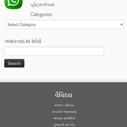
વ્હોટ્સએપમાં.
Categories
Categories
અક્ષરનાદમા શોધો
વૈવિધ્ય
સંપાદક પરિચય
વાચકોને આમંત્રણ
આપણા સામયિકો
ગુજરાતી ટાઈપપેડ