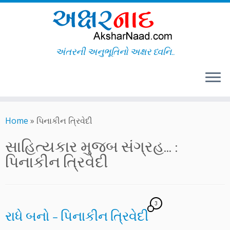
અંતરની અનુભૂતિનો અક્ષર ધ્વનિ..
Skip
to
Home
»
પિનાકીન ત્રિવેદી
content
સાહિત્યકાર મુજબ સંગ્રહ... :
પિનાકીન ત્રિવેદી
3
રાધે બનો – પિનાકીન ત્રિવેદી