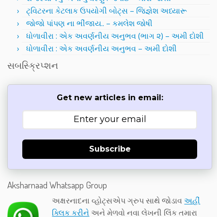
ટ્વિટરના કેટલાક ઉપયોગી બોટ્સ – જિજ્ઞેશ અધ્યારૂ
જોજો પાંપણ ના ભીંજાય.. – કમલેશ જોષી
ધોળાવીરા : એક અવર્ણનીય અનુભવ (ભાગ ૨) – અમી દોશી
ધોળાવીરા : એક અવર્ણનીય અનુભવ – અમી દોશી
સબસ્ક્રિપ્શન
Get new articles in email:
Subscribe
Aksharnaad Whatsapp Group
અક્ષરનાદના વ્હોટ્સએપ ગ્રુપ સાથે જોડાવ
અહીં
ક્લિક કરીને
અને મેળવો નવા લેખની લિંક તમારા