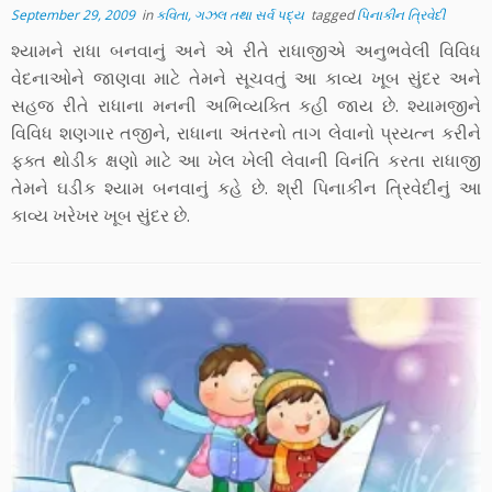
September 29, 2009
in
કવિતા, ગઝલ તથા સર્વ પદ્ય
tagged
પિનાકીન ત્રિવેદી
શ્યામને રાધા બનવાનું અને એ રીતે રાધાજીએ અનુભવેલી વિવિધ
વેદનાઓને જાણવા માટે તેમને સૂચવતું આ કાવ્ય ખૂબ સુંદર અને
સહજ રીતે રાધાના મનની અભિવ્યક્તિ કહી જાય છે. શ્યામજીને
વિવિધ શણગાર તજીને, રાધાના અંતરનો તાગ લેવાનો પ્રયત્ન કરીને
ફક્ત થોડીક ક્ષણો માટે આ ખેલ ખેલી લેવાની વિનંતિ કરતા રાધાજી
તેમને ઘડીક શ્યામ બનવાનું કહે છે. શ્રી પિનાકીન ત્રિવેદીનું આ
કાવ્ય ખરેખર ખૂબ સુંદર છે.