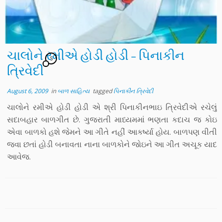
ચાલોને રમીએ હોડી હોડી – પિનાકીન
5
ત્રિવેદી
August 6, 2009
in
બાળ સાહિત્ય
tagged
પિનાકીન ત્રિવેદી
ચાલોને રમીએ હોડી હોડી એ શ્રી પિનાકીનભાઇ ત્રિવેદીએ રચેલું
સદાબહાર બાળગીત છે. ગુજરાતી માધ્યમમાં ભણતા કદાચ જ કોઇ
એવા બાળકો હશે જેમને આ ગીતે નહીં આકર્ષ્યા હોય. બાળપણ વીતી
જવા છતાં હોડી બનાવતા નાના બાળકોને જોઇને આ ગીત અચૂક યાદ
આવેજ.