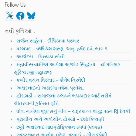
Follow Us
X
Facebook
Bluesky
નવી કૃતિઓ…
સર્જન સાહેબ – દીપિકાબા પરમાર
ધમ્મપદ – ઋષિકેશ શરણ, અનુ. હર્ષદ દવે, ભાગ ૧
અછાંદસ – પ્રિયંકા સોની
મહાવીરસ્વામીએ આપેલા અજોડ સિદ્ધાંતો – યોગતિલક
સૂરિશ્વરજી મહારાજ
કબીર વચન વિસ્તાર – શૈલેષ ત્રિવેદી
અક્ષરનાદનો અઢારમા વર્ષમાં પ્રવેશ..
હીરામંડી – સમાજના કલંકને ભપકાદાર આર્ટ તરીકે
ચીતરવાની કુત્સિત વૃત્તિ
ધોવા નાખેલા જીન્સનું ગીત – ચંદ્રકાન્ત શાહ; પઠન RJ દેવકી
પ્રાચીન અને અર્વાચીન ટોક્યો – દર્શા કિકાણી
છઠ્ઠી અક્ષરનાદ માઇક્રોફિક્શન સ્પર્ધા (૨૦૨૪)
રાજસ્થાનનું અનોખું ઘરેણું : જવાઈ – મીરા જોશી