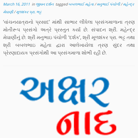
March 16, 2011
in
જીવન દર્શન
tagged
બબલભાઈ મહેતા
/
મનુભાઈ પંચોળી
/
મહેન્દ્ર
મેઘાણી
/
મૂળશંકર પ્રા. ભટ્ટ
‘વાંચનયાત્રાનો પ્રસાદ’ માંથી સાભાર લીધેલા પ્રસંગમાળાના ત્રણ
મોતીરૂપ પ્રસંગો અત્રે પ્રસ્તુત કર્યા છે. સંપાદન શ્રી. મહેન્દ્ર
મેઘાણીનું છે. શ્રી મનુભાઇ પંચોળી ‘દર્શક’, શ્રી મૂળશંકર પ્રા. ભટ્ટ તથા
શ્રી બબલભાઇ મહેતા દ્વારા આલેખાયેલા ત્રણ સુંદર તથા
પ્રેરણાદાયક પ્રસંગોથી આ પ્રસંગમાળા શોભી રહી છે.