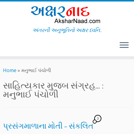
અંતરની અનુભૂતિનો અક્ષર ધ્વનિ..
Skip
to
Home
»
મનુભાઈ પંચોળી
content
સાહિત્યકાર મુજબ સંગ્રહ... :
મનુભાઈ પંચોળી
3
પ્રસંગમાળાના મોતી – સંકલિત