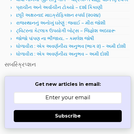
પ્રાચીન અને અર્વાચીન ટોક્યો – દર્શા કિકાણી
છઠ્ઠી અક્ષરનાદ માઇક્રોફિક્શન સ્પર્ધા (૨૦૨૪)
રાજસ્થાનનું અનોખું ઘરેણું : જવાઈ – મીરા જોશી
ટ્વિટરના કેટલાક ઉપયોગી બોટ્સ – જિજ્ઞેશ અધ્યારૂ
જોજો પાંપણ ના ભીંજાય.. – કમલેશ જોષી
ધોળાવીરા : એક અવર્ણનીય અનુભવ (ભાગ ૨) – અમી દોશી
ધોળાવીરા : એક અવર્ણનીય અનુભવ – અમી દોશી
સબસ્ક્રિપ્શન
Get new articles in email:
Subscribe