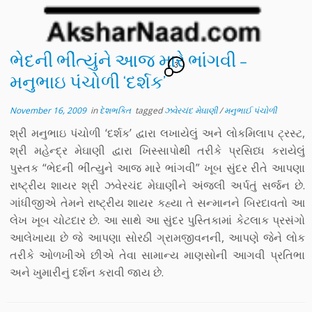
ભેદની ભીંત્યુંને આજ મારે ભાંગવી –
3
મનુભાઇ પંચોળી ‘દર્શક’
November 16, 2009
in
દેશભક્તિ
tagged
ઝવેરચંદ મેઘાણી
/
મનુભાઈ પંચોળી
શ્રી મનુભાઇ પંચોળી ‘દર્શક’ દ્વારા લખાયેલું અને લોકમિલાપ ટ્રસ્ટ,
શ્રી મહેન્દ્ર મેઘાણી દ્વારા ખિસ્સાપોથી તરીકે પ્રસિધ્ધ કરાયેલું
પુસ્તક “ભેદની ભીંત્યુને આજ મારે ભાંગવી” ખૂબ સુંદર રીતે આપણા
રાષ્ટ્રીય શાયર શ્રી ઝવેરચંદ મેઘાણીને અંજલી અર્પતું સર્જન છે.
ગાંધીજીએ તેમને રાષ્ટ્રીય શાયર કહ્યા તે સન્માનને બિરદાવતો આ
લેખ ખૂબ ચોટદાર છે. આ સાથે આ સુંદર પુસ્તિકામાં કેટલાક પ્રસંગો
આલેખાયા છે જે આપણા સોરઠી ગ્રામજીવનની, આપણે જેને લોક
તરીકે ઓળખીએ છીએ તેવા સામાન્ય માણસોની આગવી પ્રતિભા
અને ખુમારીનું દર્શન કરાવી જાય છે.