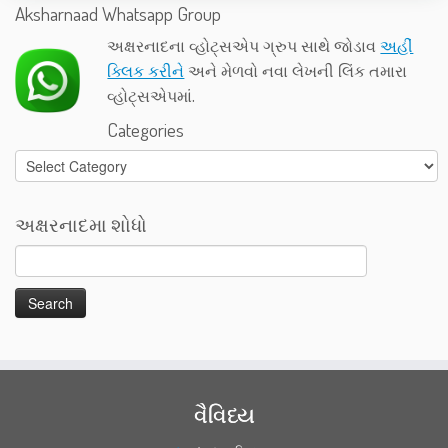
Aksharnaad Whatsapp Group
અક્ષરનાદના વ્હોટ્સએપ ગ્રુપ સાથે જોડાવ
અહીં
ક્લિક કરીને
અને મેળવો નવા લેખની લિંક તમારા
વ્હોટ્સએપમાં.
Categories
Categories
અક્ષરનાદમા શોધો
વૈવિધ્ય