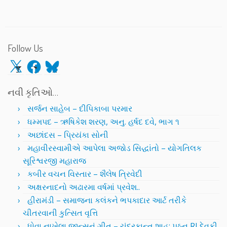
Follow Us
X
Facebook
Bluesky
નવી કૃતિઓ…
સર્જન સાહેબ – દીપિકાબા પરમાર
ધમ્મપદ – ઋષિકેશ શરણ, અનુ. હર્ષદ દવે, ભાગ ૧
અછાંદસ – પ્રિયંકા સોની
મહાવીરસ્વામીએ આપેલા અજોડ સિદ્ધાંતો – યોગતિલક
સૂરિશ્વરજી મહારાજ
કબીર વચન વિસ્તાર – શૈલેષ ત્રિવેદી
અક્ષરનાદનો અઢારમા વર્ષમાં પ્રવેશ..
હીરામંડી – સમાજના કલંકને ભપકાદાર આર્ટ તરીકે
ચીતરવાની કુત્સિત વૃત્તિ
ધોવા નાખેલા જીન્સનું ગીત – ચંદ્રકાન્ત શાહ; પઠન RJ દેવકી