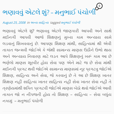
6
ભણાવવું એટલે શું? – મનુભાઈ પંચોળી
August 25, 2008
in
અન્ય સાહિત્ય
tagged
મનુભાઈ પંચોળી
ભણાવવું એટલે શું? ભણાવવુ એટલે જાણકારી આપવી અને સાથે
મર્દાનગી આપવી આજે શિક્ષણનું મુખ્ય કામ અન્યાય સામે
લડવાનું શિખવવાનું છે. આપણા શિક્ષણ માંથી, સાહિત્યમાં થી એવી
તાકાત જન્મવી જોઈએ કે જેથી સામાન્ય માણસ ઉઠીને ઉભો થાય
અને અન્યાય નિવારણ માટે લડત આપે શિક્ષણનું ખરૂં કામ આ છે
ભણેલો માણસ શૂરવીર હોય સેવા પણ એને માટે જ છે સેવા માંથી
મર્દાનગી પ્રગટ થવી જોઈએ સામાન્ય માણસમાં નૂર પ્રગટવુ જોઈએ
શિક્ષણ, સાહિત્ય અને સેવા, જે કરવાનું છે તે આ છે શિક્ષણ ખાતર
શિક્ષણ નહીં સાહિત્ય ખાતર સાહિત્ય નહીં સેવા ખાતર સેવા નહીં તે
ત્રણેયમાંથી શક્તિ પ્રગટવી જોઈએ માણસ બેઠો થવો જોઈએ આવી
તાકાત જો ન નીપજતી હોય તો શિક્ષણ – સાહિત્ય – સેવા બધુંય
નકામું – મનુભાઈ પંચોળી