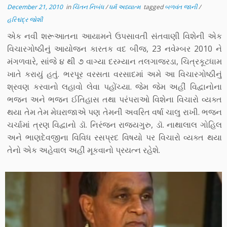
December 21, 2010
in
ચિંતન નિબંધ
/
ધર્મ અધ્યાત્મ
tagged
બળવંત જાની
/
હરિશ્ચંદ્ર જોશી
એક નવી શરૂઆતના આયામને ઉપસાવતી સંતવાણી વિશેની એક
વિચારગોષ્ઠીનું આયોજન કારતક વદ બીજ, 23 નવેમ્બર 2010 ને
મંગળવારે, સાંજે ૪ થી ૭ વાગ્યા દરમ્યાન તલગાજરડા, ચિત્રકૂટધામ
ખાતે કરાયું હતું. ભરપૂર વરસતા વરસાદમાં અમે આ વિચારગોષ્ઠીનું
શ્રવણ કરવાનો લહાવો લેવા પહોંચ્યા. જેમ જેમ અહીં વિદ્વાનોના
ભજન અને ભજન ઈતિહાસ તથા પરંપરાઓ વિશેના વિચારો વ્યક્ત
થયા તેમ તેમ મેઘરાજાએ પણ તેમની અવરિત વર્ષા ચાલુ રાખી. ભજન
ચર્ચામાં ત્રણ વિદ્વાનો ડૉ. નિરંજન રાજ્યગુરુ, ડૉ. નાથાલાલ ગોહિલ
અને ભાણદેવજીના વિવિધ રસપ્રદ વિષયો પર વિચારો વ્યક્ત થયા
તેનો એક અહેવાલ અહીં મૂકવાનો પ્રયત્ન રહેશે.