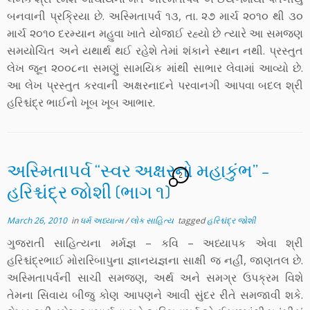
બનવાની પ્રક્રિયા છે. અસ્મિતાપર્વ ૧૩, તા. ૨૭ માર્ચ ૨૦૧૦ થી ૩૦
માર્ચ ૨૦૧૦ દરમ્યાન મહુવા ખાતે યોજાઈ રહ્યો છે ત્યારે આ સમજણ
સમયોચિત અને યથાર્થ થઈ રહેશે તેમાં શંકાને સ્થાન નથી. પ્રસ્તુત
લેખ જૂન ૨૦૦૮ના સમણું સામયિક માંથી સાભાર લેવામાં આવ્યો છે.
આ લેખ પ્રસ્તુત કરવાની અક્ષરનાદને પરવાનગી આપવા બદલ શ્રી
હરિશ્ચંદ્ર ભાઈનો ખૂબ ખૂબ આભાર.
અસ્મિતાપર્વ “સ્વર અક્ષરનો મહાકુંભ” –
2
હરિશ્ચંદ્ર જોશી (ભાગ ૧)
March 26, 2010
in
ધર્મ અધ્યાત્મ
/
લોક સાહિત્ય
tagged
હરિશ્ચંદ્ર જોશી
ગુજરાતી સાહિત્યના મર્મજ્ઞ – કવિ – અધ્યાપક એવા શ્રી
હરિશ્ચંદ્રભાઈ મોરારિબાપુના જ્ઞાનયજ્ઞના સાક્ષી જ નહીં, જાણતલ છે.
અસ્મિતાપર્વની સાચી સમજણ, અર્થ અને સમગ્ર ઉપક્રમ વિશે
તેમના સિવાય બીજુ કોણ આપણને આવી સુંદર રીતે સમજાવી શકે.