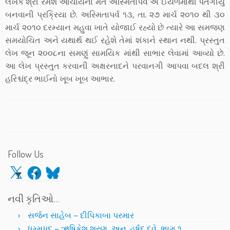
લેખક શ્રી રમેશ આચાર્યના મતે અસ્મિતાપર્વ એ ઈયળમાંથી પતંગીયું
બનવાની પ્રક્રિયા છે. અસ્મિતાપર્વ ૧૩, તા. ૨૭ માર્ચ ૨૦૧૦ થી ૩૦
માર્ચ ૨૦૧૦ દરમ્યાન મહુવા ખાતે યોજાઈ રહ્યો છે ત્યારે આ સમજણ
સમયોચિત અને યથાર્થ થઈ રહેશે તેમાં શંકાને સ્થાન નથી. પ્રસ્તુત
લેખ જૂન ૨૦૦૮ના સમણું સામયિક માંથી સાભાર લેવામાં આવ્યો છે.
આ લેખ પ્રસ્તુત કરવાની અક્ષરનાદને પરવાનગી આપવા બદલ શ્રી
હરિશ્ચંદ્ર ભાઈનો ખૂબ ખૂબ આભાર.
Follow Us
X
Facebook
Bluesky
નવી કૃતિઓ…
સર્જન સાહેબ – દીપિકાબા પરમાર
ધમ્મપદ – ઋષિકેશ શરણ, અનુ. હર્ષદ દવે, ભાગ ૧