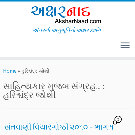
અંતરની અનુભૂતિનો અક્ષર ધ્વનિ..
Skip
to
Home
»
હરિશ્ચંદ્ર જોશી
content
સાહિત્યકાર મુજબ સંગ્રહ... :
હરિશ્ચંદ્ર જોશી
2
સંતવાણી વિચારગોષ્ઠી ૨૦૧૦ – ભાગ ૧