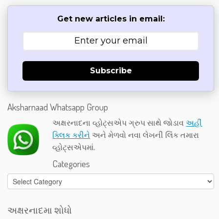
Get new articles in email:
Subscribe
Aksharnaad Whatsapp Group
અક્ષરનાદના વ્હોટ્સએપ ગ્રુપ સાથે જોડાવ
અહીં
ક્લિક કરીને
અને મેળવો નવા લેખની લિંક તમારા
વ્હોટ્સએપમાં.
Categories
Categories
અક્ષરનાદમા શોધો