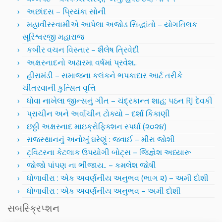
અછાંદસ – પ્રિયંકા સોની
મહાવીરસ્વામીએ આપેલા અજોડ સિદ્ધાંતો – યોગતિલક
સૂરિશ્વરજી મહારાજ
કબીર વચન વિસ્તાર – શૈલેષ ત્રિવેદી
અક્ષરનાદનો અઢારમા વર્ષમાં પ્રવેશ..
હીરામંડી – સમાજના કલંકને ભપકાદાર આર્ટ તરીકે
ચીતરવાની કુત્સિત વૃત્તિ
ધોવા નાખેલા જીન્સનું ગીત – ચંદ્રકાન્ત શાહ; પઠન RJ દેવકી
પ્રાચીન અને અર્વાચીન ટોક્યો – દર્શા કિકાણી
છઠ્ઠી અક્ષરનાદ માઇક્રોફિક્શન સ્પર્ધા (૨૦૨૪)
રાજસ્થાનનું અનોખું ઘરેણું : જવાઈ – મીરા જોશી
ટ્વિટરના કેટલાક ઉપયોગી બોટ્સ – જિજ્ઞેશ અધ્યારૂ
જોજો પાંપણ ના ભીંજાય.. – કમલેશ જોષી
ધોળાવીરા : એક અવર્ણનીય અનુભવ (ભાગ ૨) – અમી દોશી
ધોળાવીરા : એક અવર્ણનીય અનુભવ – અમી દોશી
સબસ્ક્રિપ્શન