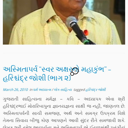
અસ્મિતાપર્વ “સ્વર અક્ષરનો મહાકુંભ” –
3
હરિશ્ચંદ્ર જોશી (ભાગ ૨)
March 26, 2010
in
ધર્મ અધ્યાત્મ
/
લોક સાહિત્ય
tagged
હરિશ્ચંદ્ર જોશી
ગુજરાતી સાહિત્યના મર્મજ્ઞ – કવિ – અધ્યાપક એવા શ્રી
હરિશ્ચંદ્રભાઈ મોરારિબાપુના જ્ઞાનયજ્ઞના સાક્ષી જ નહીં, જાણતલ છે.
અસ્મિતાપર્વની સાચી સમજણ, અર્થ અને સમગ્ર ઉપક્રમ વિશે
તેમના સિવાય બીજુ કોણ આપણને આવી સુંદર રીતે સમજાવી શકે.
લેખક શ્રી રમેશ આચાર્યના મતે અસ્મિતાપર્વ એ ઈયળમાંથી પતંગીયું