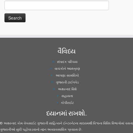
વૈવિધ્ય
સંપાદક પરિચય
વાચકોને આમંત્રણ
આપણા સામયિકો
ગુજરાતી ટાઈપપેડ
અક્ષરનાદ વિશે
સહાયતા
કોપીરાઈટ
ધ્યાનમાં રાખશો..
© અક્ષરનાદ.કોમ વેબસાઈટ ગુજરાતી સાહિત્યને ઈન્ટરનેટના માધ્યમથી વિશ્વના વિવિધ વિભાગોમાં વસતા
ગુજરાતીઓ સુધી પહોંચાડવાનો તદ્દન અવ્યાવસાયિક પ્રયાસ છે.