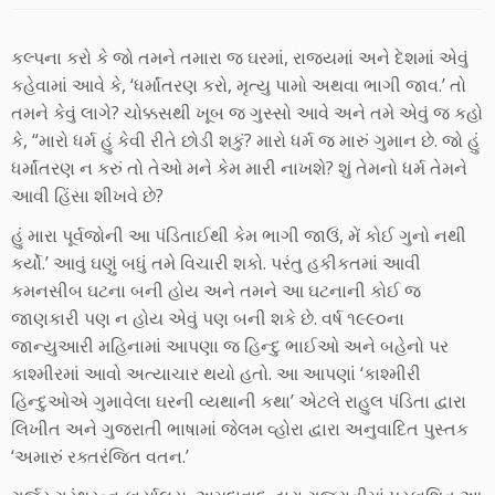
કલ્પના કરો કે જો તમને તમારા જ ઘરમાં, રાજ્યમાં અને દેશમાં એવું
કહેવામાં આવે કે, ‘ધર્માંતરણ કરો, મૃત્યુ પામો અથવા ભાગી જાવ.’ તો
તમને કેવું લાગે? ચોક્કસથી ખૂબ જ ગુસ્સો આવે અને તમે એવું જ કહો
કે, “મારો ધર્મ હું કેવી રીતે છોડી શકું? મારો ધર્મ જ મારું ગુમાન છે. જો હું
ધર્માંતરણ ન કરું તો તેઓ મને કેમ મારી નાખશે? શું તેમનો ધર્મ તેમને
આવી હિંસા શીખવે છે?
હું મારા પૂર્વજોની આ પંડિતાઈથી કેમ ભાગી જાઉં, મેં કોઈ ગુનો નથી
કર્યો.’ આવું ઘણું બધું તમે વિચારી શકો. પરંતુ હકીકતમાં આવી
કમનસીબ ઘટના બની હોય અને તમને આ ઘટનાની કોઈ જ
જાણકારી પણ ન હોય એવું પણ બની શકે છે. વર્ષ ૧૯૯૦ના
જાન્યુઆરી મહિનામાં આપણા જ હિન્દુ ભાઈઓ અને બહેનો પર
કાશ્મીરમાં આવો અત્યાચાર થયો હતો. આ આપણાં ‘કાશ્મીરી
હિન્દુઓએ ગુમાવેલા ઘરની વ્યથાની કથા’ એટલે રાહુલ પંડિતા દ્વારા
લિખીત અને ગુજરાતી ભાષામાં જેલમ વ્હોરા દ્વારા અનુવાદિત પુસ્તક
‘અમારું રક્તરંજિત વતન.’