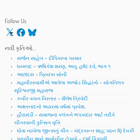
Follow Us
X
Facebook
Bluesky
નવી કૃતિઓ…
સર્જન સાહેબ – દીપિકાબા પરમાર
ધમ્મપદ – ઋષિકેશ શરણ, અનુ. હર્ષદ દવે, ભાગ ૧
અછાંદસ – પ્રિયંકા સોની
મહાવીરસ્વામીએ આપેલા અજોડ સિદ્ધાંતો – યોગતિલક
સૂરિશ્વરજી મહારાજ
કબીર વચન વિસ્તાર – શૈલેષ ત્રિવેદી
અક્ષરનાદનો અઢારમા વર્ષમાં પ્રવેશ..
હીરામંડી – સમાજના કલંકને ભપકાદાર આર્ટ તરીકે
ચીતરવાની કુત્સિત વૃત્તિ
ધોવા નાખેલા જીન્સનું ગીત – ચંદ્રકાન્ત શાહ; પઠન RJ દેવકી
પ્રાચીન અને અર્વાચીન ટોક્યો – દર્શા કિકાણી