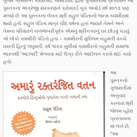
ગુર્જર ગ્રંથરત્ન કાર્યાલય, અમદાવાદ દ્વારા ગુજરાતીમાં પ્રકાશિત આ
પુસ્તકના અંગ્રેજી સંસ્કરણને ક્રોસવર્ડ બુક અવોડૅ વર્ષ ૨૦૧૩ પણ
મળ્યો છે. આ પુસ્તકના લેખક શ્રી રાહુલ પંડિતાનો જન્મ કાશ્મીરમાં
થયો હતો. રાહુલ પંડિતા માત્ર ચૌદ વર્ષના હતાં જ્યારે તેમને અને
તેમના પરિવારને બળજબરીપૂર્વક એમનું શ્રીનગરનું ઘર છોડવું પડયું.
એ લોકો કાશ્મીરી પંડિતો હતા – કાશ્મીરની મુસ્લિમ બહુમતી વચ્ચે
વસતી હિન્દુ લઘુમતી. વર્ષ ૧૯૯૦ સુધીમાં કાશ્મીરનો બહુમતી સમાજ
ભારતથી ‘આઝાદી’ મેળવવા માટે ઉગ્ર રીતે આંદોલન કરતો થઈ ગયો
હતો.
આ
પુસ્તકનો
ગુજરાતીમાં
અનુવાદ
કરનારા શ્રી
જેલમ વ્હોરા
પ્રસ્તાવના
માં લખે છે,
“આ