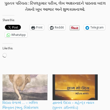
પુસ્તક પરિચય : રિપલકુમાર પરીખ, લેખ અક્ષરનાદને પાઠવવા બદલ
તેમનો ખૂબ આભાર અને શુભકામનાઓ.
Share this:
Print
Reddit
Telegram
WhatsApp
Like this:
Loading…
વિદાય વેળાએ … – ખલિલ
જ્ઞાનનો ઉદય – મહેન્દ્ર નાયક
જિબ્રાન (અનુ. કિશોરલાલ
(પુસ્તક ડાઉનલોડ)