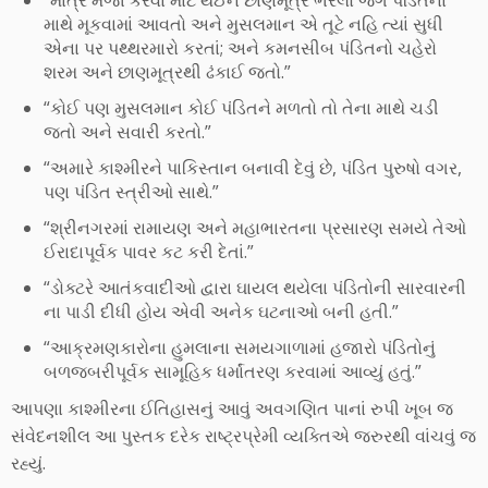
“માત્ર મજા કરવા માટે થઈને છાણમૂત્ર ભરેલો જગ પંડિતના
માથે મૂકવામાં આવતો અને મુસલમાન એ તૂટે નહિ ત્યાં સુધી
એના પર પથ્થરમારો કરતાં; અને કમનસીબ પંડિતનો ચહેરો
શરમ અને છાણમૂત્રથી ઢંકાઈ જતો.”
“કોઈ પણ મુસલમાન કોઈ પંડિતને મળતો તો તેના માથે ચડી
જતો અને સવારી કરતો‌.”
“અમારે કાશ્મીરને પાકિસ્તાન બનાવી દેવું છે, પંડિત પુરુષો વગર,
પણ પંડિત સ્ત્રીઓ સાથે.”
“શ્રીનગરમાં રામાયણ અને મહાભારતના પ્રસારણ સમયે તેઓ
ઈરાદાપૂર્વક પાવર કટ કરી દેતાં.”
“ડોક્ટરે આતંકવાદીઓ દ્વારા ઘાયલ થયેલા પંડિતોની સારવારની
ના પાડી દીધી હોય એવી અનેક ઘટનાઓ બની હતી.”
“આક્રમણકારોના હુમલાના સમયગાળામાં હજારો પંડિતોનું
બળજબરીપૂર્વક સામૂહિક ધર્માંતરણ કરવામાં આવ્યું હતું.”
આપણા કાશ્મીરના ઈતિહાસનું આવું અવગણિત પાનાં રુપી ખૂબ જ
સંવેદનશીલ આ પુસ્તક દરેક રાષ્ટ્રપ્રેમી વ્યક્તિએ જરુરથી વાંચવું જ
રહ્યું.