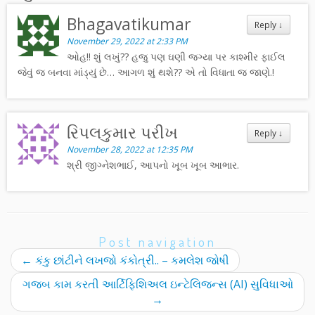
Bhagavatikumar
Reply
↓
November 29, 2022 at 2:33 PM
ઓહ!! શું લખું?? હજુ પણ ઘણી જગ્યા પર કાશ્મીર ફાઈલ
જેવું જ બનવા માંડ્યું છે… આગળ શું થશે?? એ તો વિધાતા જ જાણે.!
રિપલકુમાર પરીખ
Reply
↓
November 28, 2022 at 12:35 PM
શ્રી જીગ્નેશભાઈ, આપનો ખૂબ ખૂબ આભાર.
Post navigation
←
કંકુ છાંટીને લખજો કંકોત્રી.. – કમલેશ જોષી
ગજબ કામ કરતી આર્ટિફિશિઅલ ઇન્ટેલિજન્સ (AI) સુવિધાઓ
→