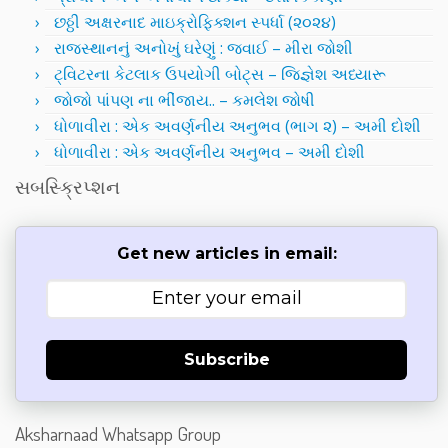
છઠ્ઠી અક્ષરનાદ માઇક્રોફિક્શન સ્પર્ધા (૨૦૨૪)
રાજસ્થાનનું અનોખું ઘરેણું : જવાઈ – મીરા જોશી
ટ્વિટરના કેટલાક ઉપયોગી બોટ્સ – જિજ્ઞેશ અધ્યારૂ
જોજો પાંપણ ના ભીંજાય.. – કમલેશ જોષી
ધોળાવીરા : એક અવર્ણનીય અનુભવ (ભાગ ૨) – અમી દોશી
ધોળાવીરા : એક અવર્ણનીય અનુભવ – અમી દોશી
સબસ્ક્રિપ્શન
Get new articles in email:
Subscribe
Aksharnaad Whatsapp Group