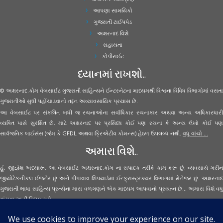
આપણા સામયિકો
ગુજરાતી ટાઈપપેડ
અક્ષરનાદ વિશે
સહાયતા
કોપીરાઈટ
ધ્યાનમાં રાખશો..
© અક્ષરનાદ.કોમ વેબસાઈટ ગુજરાતી સાહિત્યને ઈન્ટરનેટના માધ્યમથી વિશ્વના વિવિધ વિભાગોમાં વસતા
ગુજરાતીઓ સુધી પહોંચાડવાનો તદ્દન અવ્યાવસાયિક પ્રયાસ છે.
આ વેબસાઈટ પર સંકલિત બધી જ રચનાઓના સર્વાધિકાર રચનાકાર અથવા અન્ય અધિકારધારી
વ્યક્તિ પાસે સુરક્ષિત છે. માટે અક્ષરનાદ પર પ્રસિધ્ધ કોઈ પણ રચના કે અન્ય લેખો કોઈ પણ
સાર્વજનિક લાઈસંસ (જેમ કે GFDL અથવા ક્રિએટીવ કોમન્સ) હેઠળ ઉપલબ્ધ નથી.
વધુ વાંચો ...
અમારા વિશે..
હું, જીજ્ઞેશ અધ્યારૂ, આ વેબસાઈટ અક્ષરનાદ.કોમ ના સંપાદક તરીકે કામ કરૂં છું. વ્યવસાયે મરીન
જીયોટેકનીકલ ઈજનેર છું અને પીપાવાવ શિપયાર્ડમાં ઈન્ફ્રાસ્ટ્રક્ચર વિભાગમાં મેનેજર છું. અક્ષરનાદ
ગુજરાતી ભાષા સાહિત્ય પ્રત્યેના મારા વળગણને એક માધ્યમ આપવાનો પ્રયત્ન છે... અમારા વિશે વધુ
વાંચવા
અહીં ક્લિક કરો...
Secured Site Assurance