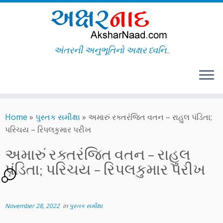
અંતરની અનુભૂતિનો અક્ષર ધ્વનિ..
Skip
to
Home
»
પુસ્તક સમીક્ષા
»
અમારું રક્તરંજિત વતન – રાહુલ પંડિતા;
content
પરિચય – રિપલકુમાર પરીખ
અમારું રક્તરંજિત વતન – રાહુલ
પંડિતા; પરિચય – રિપલકુમાર પરીખ
2
November 28, 2022
in
પુસ્તક સમીક્ષા