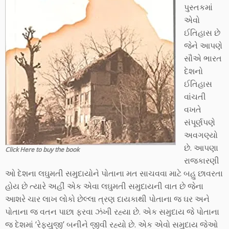
પુસ્તકમાં
એવો
ઈતિહાસ છે
જેને આપણે
સૌએ ભારત
દેશનો
ઈતિહાસ
વાંચતી
વખતે
સંપૂર્ણપણે
અવગણ્યો
છે. આપણા
Click Here to buy the book
રાજકારણી
ઓ દેશના લઘુમતી સમુદાયોને પોતાના મત સાચવવા માટે બહુ છાવરતા
હોય છે ત્યારે અહીં એક એવા લઘુમતી સમુદાયની વાત છે જેના
આશરે ચાર લાખ લોકો છેલ્લા ત્રણ દાયકાથી પોતાના જ ઘર અને
પોતાના જ વતન પાછા ફરવા ઝંખી રહ્યા છે. એક સમુદાય જે પોતાના
જ દેશમાં ‘રેફ્યુજી’ બનીને જીવી રહ્યો છે. એક એવો સમુદાય જેઓ