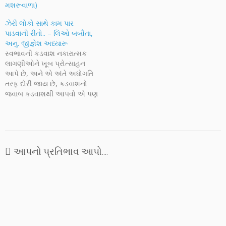
મશરૂવાળા)
ઝેરી લોકો સાથે કામ પાર
પાડવાની રીતો.. – લિઓ બબૌતા,
અનુ. જીજ્ઞેશ અધ્યારૂ
સ્વભાવની કડવાશ નકારાત્મક
લાગણીઓને ખૂબ પ્રોત્સાહન
આપે છે, અને એ અંતે અધોગતિ
તરફ દોરી જાય છે, કડવાશનો
જવાબ કડવાશથી આપવો એ પણ
એક પ્રકારની નકારાત્મકતા જ
છે. આવી નકારાત્મક લાગણીને
દૂર કરવાનો ઉપાય છે હકારાત્મક
વિચારો, લોકો અને
પરિસ્થિતિઓથી સતત ઘેરાયેલા
આપનો પ્રતિભાવ આપો....
રહેવું જેથી અન્યોનો મુકાબલો
કરતા આપણે આપણો મૂળભૂત
સ્વભાવ…