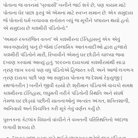
પોતાના જ વતનમાં ‘પ્રવાસી’ બનીને જઈ શકે છે, પણ કાયમ માટે
પોતાના ઘેર પાછા ફરવું એ એમના માટે સ્વપ્ન સમાન છે. એક સમુદાય
જે પોતાનો ધર્મ બચાવવા રાતોરાત બધું જ મૂકીને પલાયન થયો હતો.
એ સમુદાય છે કાશ્મીરી પંડિતોનો.”
‘અમારું રક્તરંજિત વતન’ એ કાશ્મીરના ઈતિહાસનું એક એવું
અવગણાયેલું પાનું છે જેમાં ઈસ્લામિક આતંકવાદીઓ દ્વારા હજારો
કાશ્મીરી પંડિતોને મારી, રિબાવીને એમનું ઘર છોડીને ચાલ્યા જવા
દબાણ કરવામાં આવ્યું હતું. ૧૯૯૦ના દાયકામાં કાશ્મીરમાંથી સાડા
ત્રણ લાખ કરતાં પણ વધુ પંડિતોએ હિજરત કરી. અને આજે લગભગ
ત્રણ દાયકા પછી પણ આ સમુદાય પોતાના જ દેશમાં રેફ્યુજી (
સ્થળાંતરીત ) બનીને જીવી રહ્યો છે. શ્રીમાન પંડિતાએ વાચકો સમક્ષ
કાશ્મીરના ઈતિહાસ, લઘુમતી તરીકે પંડિતોની સ્થિતિ અને સંઘર્ષ
તેમજ ઘર છોડ્યાં પછીની યાતનાઓનું અત્યંત અંગત, શક્તિશાળી,
અનિવાર્ય અને વિચલિત કરી મૂકે તેવું વર્ણન કર્યું છે.
પુસ્તકના કેટલાંક વિધાનો વાંચીને તે વખતની પરિસ્થિતિનો અંદાજ
લગાવી શકાય છે.