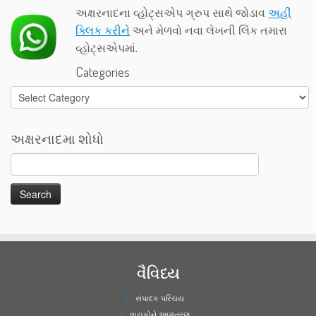
અક્ષરનાદના વ્હોટ્સએપ ગ્રુપ સાથે જોડાવ
અહીં
ક્લિક કરીને
અને મેળવો નવા લેખની લિંક તમારા
વ્હોટ્સએપમાં.
Categories
Categories
અક્ષરનાદમા શોધો
વૈવિધ્ય
સંપાદક પરિચય
વાચકોને આમંત્રણ