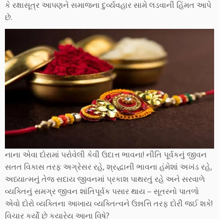
કે રક્ષાસૂત્ર આપણને સમાજના દુર્વ્યવહાર સામે લડવાની હિંમત આપે
છે.
નાના એવા દોરામાં પરોવેલી કેવી ઉદાત્ત ભાવના! નીતિ પૂર્વકનું જીવન
સતત વિકાસ તરફ અગ્રેસર રહે, શ્રદ્ધાની ભાવના હંમેશાં અખંડ રહે,
અધ્યાત્મનું તેજ સદાય જીવનમાં પ્રકાશ પાથરતું રહે અને સરવાળે
વ્યક્તિનું સમગ્ર જીવન શાંતિપૂર્વક પસાર થાય – સૂતરનો પાતળો
એવો દોરો વ્યક્તિના આખાય વ્યક્તિત્વને ઉન્નત્તિ તરફ દોરી જઈ શકે!
વિચાર કર્યો છે કયારેય આના વિષે?