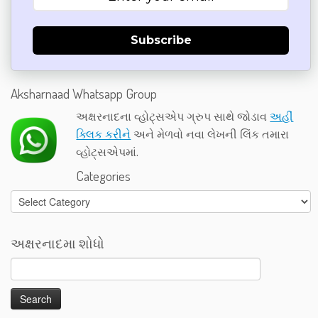
Subscribe
Aksharnaad Whatsapp Group
અક્ષરનાદના વ્હોટ્સએપ ગ્રુપ સાથે જોડાવ
અહીં
ક્લિક કરીને
અને મેળવો નવા લેખની લિંક તમારા
વ્હોટ્સએપમાં.
Categories
Categories
અક્ષરનાદમા શોધો