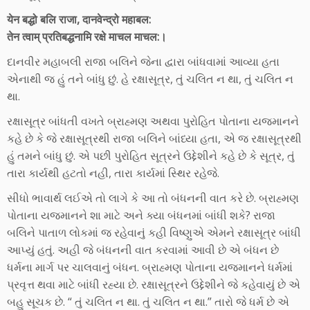
येन बद्धो बलि राजा, दानवेन्द्रो महाबल:
तेन त्वाम् प्रतिबद्धनामि रक्षे माचल माचल:।
દાનવીર મહાબલી રાજા બલિને જેના દ્વારા બાંધવામાં આવ્યા હતા
એનાથી જ હું તને બાંધુ છું. હે રક્ષાસૂત્ર, તું ચલિત ન થા, તું ચલિત ન
થા.
રક્ષાસૂત્ર બાંધતી વખતે બ્રાહ્મણ અથવા પુરોહિત પોતાના યજમાનને
કહે છે કે જે રક્ષાસૂત્રથી રાજા બલિને બાંધ્યા હતા, એ જ રક્ષાસૂત્રથી
હું તમને બાંધુ છું. એ પછી પુરોહિત સૂત્રને ઉદ્દેશીને કહે છે કે સૂત્ર, તું
તારા કાર્યથી હટતો નહી, તારા કાર્યમાં સ્થિર રહેજે.
સીધો ભાવાર્થ લઈએ તો લાગે કે આ તો બંધનની વાત કરે છે. બ્રાહ્મણ
પોતાના યજમાનને શા માટે અને ક્યા બંધનમાં બાંધી શકે? રાજા
બલિને પાતાળ લોકમાં જ રહેવાનું કહી વિષ્ણુએ એમને રક્ષાસૂત્ર બાંધી
આપ્યું હતું. અહી જે બંધનની વાત કરવામાં આવી છે એ બંધન છે
ધર્મના માર્ગ પર ચાલવાનું બંધન. બ્રાહ્મણ પોતાના યજમાનને ધર્મમાં
પ્રવૃત્ત થવા માટે બાંધી રહ્યા છે. રક્ષાસૂત્રને ઉદ્દેશીને જે કહેવાયું છે એ
બહુ સૂચક છે. “ તું ચલિત ન થા. તું ચલિત ન થા.” તારો જે ધર્મ છે એ