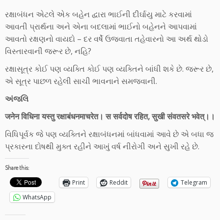
રક્ષાબંધન એટલે એક બહેન દ્વારા ભાઈની દીર્ઘાયુ માટે કરવામાં
આવતી પ્રાર્થના અને એના બદલામાં ભાઈનો બહેનને આપવામાં
આવતો રક્ષણનો વાયદો – દર વર્ષે ઉજવાતા તહેવારનો આ અર્થ થોડો
વિસ્તારવાની જરૂર છે, નહિ?
રક્ષાસૂત્ર કોઈ પણ વ્યક્તિ કોઈ પણ વ્યક્તિને બાંધી શકે છે. જરૂર છે,
એ સૂત્ર પાછળ રહેલી સાચી ભાવનાને સમજવાની.
અંજલિ
जनेन
विधिना
यस्तु
रक्षाबंधनमाचरेत
।
स
सर्वदोष
रहित
,
सुखी
संवतसरे
भवेत्
।।
વિધિપૂર્વક જે પણ વ્યક્તિને રક્ષાબંધનમાં બાંધવામાં આવે છે એ બધા જ
પ્રકારના દોષથી મુક્ત રહીને આખું વર્ષ નીરોગી અને સુખી રહે છે.
Share this:
Print
Reddit
Telegram
WhatsApp