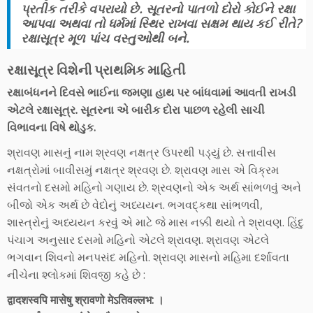
પ્રતીક તરીકે વપરાયો છે. સૂતરનો પાતળો દોરો કોઈને રક્ષા
આપવા અથવા તો ધર્મમાં સ્થિર રાખવા સક્ષમ થાય કઈ રીતે?
રક્ષાસૂત્ર મૂળ પાંચ વસ્તુઓથી બને.
રક્ષાસૂત્ર વિશેની પ્રાથમિક માહિતી
રક્ષાબંધનને દિવસે ભાઈના જમણા હાથ પર બાંધવામાં આવતી રાખડી
એટલે રક્ષાસૂત્ર. સૂતરના એ બારીક દોરા પાછળ રહેલી સાચી
વિભાવના વિષે થોડુક.
શ્રાવણ માસનું નામ શ્રવણ નક્ષત્ર ઉપરથી પડ્યું છે. સત્તાવીસ
નક્ષત્રોમાં બાવીસમું નક્ષત્ર શ્રવણ છે. શ્રાવણ માસ એ વિક્રમ
સંવતનો દસમો મહિનો ગણાય છે. શ્રવણનો એક અર્થ સાંભળવું અને
બીજો એક અર્થ છે વેદોનું અધ્યયન. ભગવદ્કથા સાંભળવી,
શાસ્ત્રોનું અધ્યયન કરવું એ માટે જે માસ નક્કી થયો તે શ્રાવણ. હિંદુ
પંચાગ અનુસાર દસમો મહિનો એટલે શ્રાવણ. શ્રાવણ એટલે
ભગવાન શિવનો મનપસંદ મહિનો. શ્રાવણ માસનો મહિમા દર્શાવતા
નીચેના શ્લોકમાં શિવજી કહે છે :
द्वादशस्वपि मासेषु श्रावणो मेऽतिवल्लभ: ।