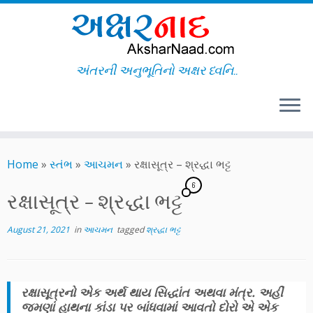
અંતરની અનુભૂતિનો અક્ષર ધ્વનિ..
Skip
to
Home
»
સ્તંભ
»
આચમન
»
રક્ષાસૂત્ર – શ્રદ્ધા ભટ્ટ
content
6
રક્ષાસૂત્ર – શ્રદ્ધા ભટ્ટ
August 21, 2021
in
આચમન
tagged
શ્રદ્ધા ભટ્ટ
રક્ષાસૂત્રનો એક અર્થ થાય સિદ્ધાંત અથવા મંત્ર. અહીં
જમણાં હાથના કાંડા પર બાંધવામાં આવતો દોરો એ એક