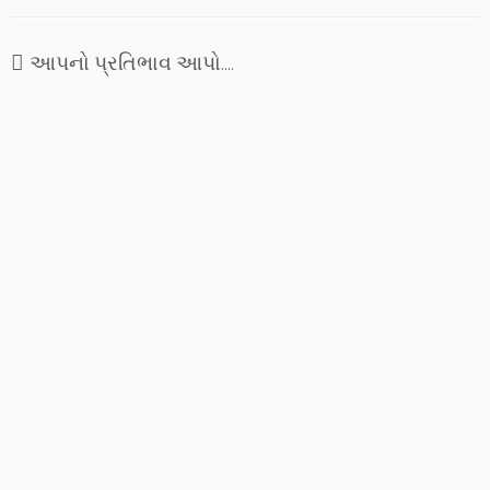
આપનો પ્રતિભાવ આપો....