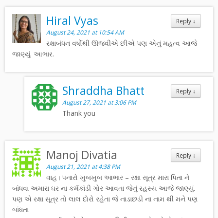
Hiral Vyas
Reply
↓
August 24, 2021 at 10:54 AM
રક્ષાબંધન વર્ષોથી ઊજવીએ છીએ પણ એનું મહત્વ આજે
જાણ્યું. આભાર.
Shraddha Bhatt
Reply
↓
August 27, 2021 at 3:06 PM
Thank you
Manoj Divatia
Reply
↓
August 21, 2021 at 4:38 PM
વાહ। પનારો ખુબખુબ આભાર – રક્ષા સૂત્ર મારા પિતા ને
બાંધવા અમારા ઘર ના કર્મકાંડી ગોર આવતા જેનું રહસ્ય આજે જાણ્યું.
પણ એ રક્ષા સૂત્ર તો લાલ દોરો રહેતા જે નાડાછડી ના નામ થી મને પણ
બાંધતા