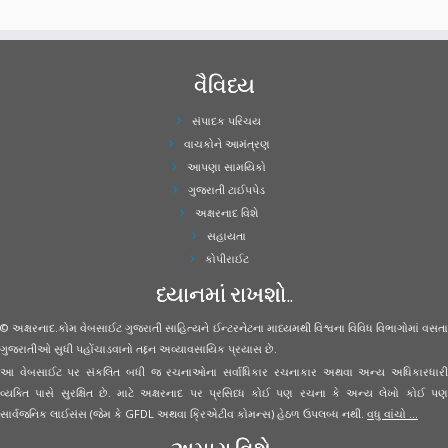
વૈવિધ્ય
સંપાદક પરિચય
વાચકોને આમંત્રણ
આપણા સામયિકો
ગુજરાતી ટાઈપપેડ
અક્ષરનાદ વિશે
સહાયતા
કોપીરાઈટ
ધ્યાનમાં રાખશો..
© અક્ષરનાદ.કોમ વેબસાઈટ ગુજરાતી સાહિત્યને ઈન્ટરનેટના માધ્યમથી વિશ્વના વિવિધ વિભાગોમાં વસતા
ગુજરાતીઓ સુધી પહોંચાડવાનો તદ્દન અવ્યાવસાયિક પ્રયાસ છે.
આ વેબસાઈટ પર સંકલિત બધી જ રચનાઓના સર્વાધિકાર રચનાકાર અથવા અન્ય અધિકારધારી
વ્યક્તિ પાસે સુરક્ષિત છે. માટે અક્ષરનાદ પર પ્રસિધ્ધ કોઈ પણ રચના કે અન્ય લેખો કોઈ પણ
સાર્વજનિક લાઈસંસ (જેમ કે GFDL અથવા ક્રિએટીવ કોમન્સ) હેઠળ ઉપલબ્ધ નથી.
વધુ વાંચો ...