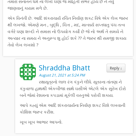
તમારા સનાતન ધર્મ ના લેખો ઘણા જ માહિતી સભર હોય છે ને નવું
જાણવાનું કાયમ મળે છે.
એક વિનંતી છે. આદિ શંકરાચાર્ય રચિત નિર્વાણ શકટ વિષે એક લેખ જરુર
થી લખજો. એમણે મન , બુદ્ધિ , ચિત્ત , મદ, માત્સર્ય સપ્તધાતુ પંચ તત્વ
વગેરે ઘણા શબ્દો ને સમાસ નો ઉપયોગ કર્યો છે જે નો અર્થ તે સમયે ને
અત્યાર ના સમય ને અનુરૂપ શુ હોઈ શકે ?? તે જરુર થી સમજી શકાય
તેવો લેખ લખશો ?
Shraddha Bhatt
Reply
↓
August 21, 2021 at 5:24 PM
રક્ષાસૂત્રનો લાલ રંગ કંકુને લીધે. સૂતરના તાંતણા ને
કંકુવાળા હાથથી એકબીજા સાથે ઘસીએ એટલે એક સુરેખ દોરો
બને જેમાં રેશમના કપડામાં મૂકેલી વસ્તુઓ પરોવી શકાય.
આપે કહ્યું એમ આદિ શંકરાચાર્યના નિર્વાણ શકટ વિશે લખવાની
કોશિશ જરૂર કરીશ.
ખૂબ ખૂબ આભાર આપનો.