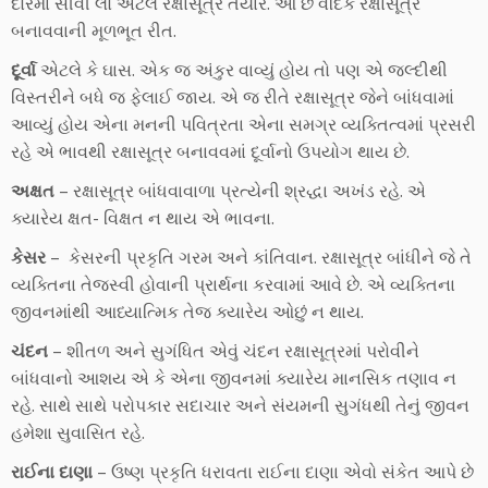
દોરમાં સીવી લો એટલે રક્ષાસૂત્ર તૈયાર. આ છે વૈદિક રક્ષાસૂત્ર
બનાવવાની મૂળભૂત રીત.
દૂર્વા
એટલે કે ઘાસ. એક જ અંકુર વાવ્યું હોય તો પણ એ જલ્દીથી
વિસ્તરીને બધે જ ફેલાઈ જાય. એ જ રીતે રક્ષાસૂત્ર જેને બાંધવામાં
આવ્યું હોય એના મનની પવિત્રતા એના સમગ્ર વ્યક્તિત્વમાં પ્રસરી
રહે એ ભાવથી રક્ષાસૂત્ર બનાવવમાં દૂર્વાનો ઉપયોગ થાય છે.
અક્ષત
– રક્ષાસૂત્ર બાંધવાવાળા પ્રત્યેની શ્રદ્ધા અખંડ રહે. એ
ક્યારેય ક્ષત- વિક્ષત ન થાય એ ભાવના.
કેસર
– કેસરની પ્રકૃતિ ગરમ અને કાંતિવાન. રક્ષાસૂત્ર બાંધીને જે તે
વ્યક્તિના તેજસ્વી હોવાની પ્રાર્થના કરવામાં આવે છે. એ વ્યક્તિના
જીવનમાંથી આધ્યાત્મિક તેજ ક્યારેય ઓછું ન થાય.
ચંદન
– શીતળ અને સુગંધિત એવું ચંદન રક્ષાસૂત્રમાં પરોવીને
બાંધવાનો આશય એ કે એના જીવનમાં ક્યારેય માનસિક તણાવ ન
રહે. સાથે સાથે પરોપકાર સદાચાર અને સંયમની સુગંધથી તેનું જીવન
હમેશા સુવાસિત રહે.
રાઈના દાણા
– ઉષ્ણ પ્રકૃતિ ધરાવતા રાઈના દાણા એવો સંકેત આપે છે