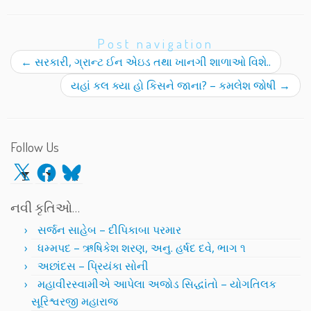
Post navigation
←
સરકારી, ગ્રાન્ટ ઈન એઇડ તથા ખાનગી શાળાઓ વિશે..
યહાં કલ ક્યા હો કિસને જાના? – કમલેશ જોષી
→
Follow Us
X
Facebook
Bluesky
નવી કૃતિઓ…
સર્જન સાહેબ – દીપિકાબા પરમાર
ધમ્મપદ – ઋષિકેશ શરણ, અનુ. હર્ષદ દવે, ભાગ ૧
અછાંદસ – પ્રિયંકા સોની
મહાવીરસ્વામીએ આપેલા અજોડ સિદ્ધાંતો – યોગતિલક
સૂરિશ્વરજી મહારાજ