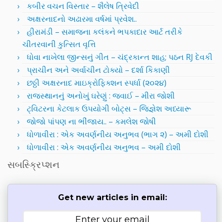
કબીર વચન વિસ્તાર – શૈલેષ ત્રિવેદી
અક્ષરનાદનો અઢારમા વર્ષમાં પ્રવેશ..
હીરામંડી – સમાજના કલંકને ભપકાદાર આર્ટ તરીકે
ચીતરવાની કુત્સિત વૃત્તિ
ધોવા નાખેલા જીન્સનું ગીત – ચંદ્રકાન્ત શાહ; પઠન RJ દેવકી
પ્રાચીન અને અર્વાચીન ટોક્યો – દર્શા કિકાણી
છઠ્ઠી અક્ષરનાદ માઇક્રોફિક્શન સ્પર્ધા (૨૦૨૪)
રાજસ્થાનનું અનોખું ઘરેણું : જવાઈ – મીરા જોશી
ટ્વિટરના કેટલાક ઉપયોગી બોટ્સ – જિજ્ઞેશ અધ્યારૂ
જોજો પાંપણ ના ભીંજાય.. – કમલેશ જોષી
ધોળાવીરા : એક અવર્ણનીય અનુભવ (ભાગ ૨) – અમી દોશી
ધોળાવીરા : એક અવર્ણનીય અનુભવ – અમી દોશી
સબસ્ક્રિપ્શન
Get new articles in email: