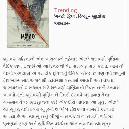
Trending
‘મન્ટો’ ફિલ્મ રિવ્યૂ – જીજ્ઞેશ
અધ્યારૂ
શ્રાવણ મહિનાનો એક અગત્યનો તહેવાર એટલે શ્રાવણી પૂર્ણિમા.
વૈદિક કાળમાં ઋષિઓ આ દિવસથી વેદ પારાયણ શરૂ કરતા. આમ તો
વેદનો અભ્યાસ એ પ્રત્યેક દ્વિજનું દૈનિક કર્તવ્ય છે પણ વર્ષા ઋતુમાં
વેદાભ્યાસ માટે અલગથી વ્યવસ્થા કરવામાં આવતી અને વેદના
અભ્યાસની શરૂઆત માટે શ્રાવણી પૂર્ણિમાનો દિવસ નક્કી કરવામાં
આવ્યો હતો. શ્રાવણી પૂર્ણિમાને દિવસે દર વર્ષે બ્રાહ્મણ તેના
યજમાનને જમણા હાથના કાંડે એક દોરો બાંધતા. આ સૂત્ર એટલે
રક્ષાસૂત્ર. વેદોમાં આ સૂત્રનો ઉલ્લેખ રક્ષિકાના નામથી કરવામાં
આવ્યો છે. આ રક્ષાસૂત્રનું બીજું નામ એટલે જ રાખડી. ભવિષ્ય
પુરાણમાં કૃષ્ણ અને યુધિષ્ઠિર વચ્ચેના એક સંવાદમાં રક્ષાસૂત્ર