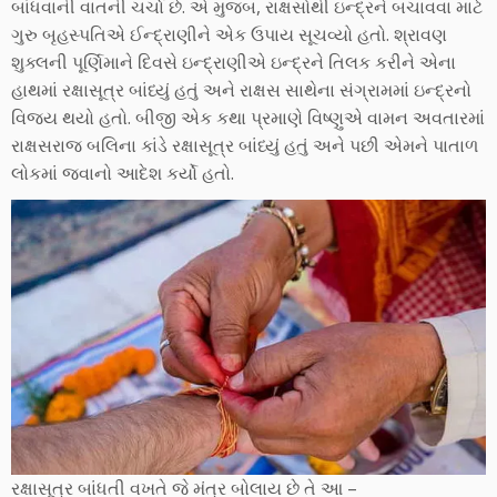
બાંધવાની વાતની ચર્ચા છે. એ મુજબ, રાક્ષસોથી ઇન્દ્રને બચાવવા માટે
ગુરુ બૃહસ્પતિએ ઈન્દ્રાણીને એક ઉપાય સૂચવ્યો હતો. શ્રાવણ
શુક્લની પૂર્ણિમાને દિવસે ઇન્દ્રાણીએ ઇન્દ્રને તિલક કરીને એના
હાથમાં રક્ષાસૂત્ર બાંધ્યું હતું અને રાક્ષસ સાથેના સંગ્રામમાં ઇન્દ્રનો
વિજય થયો હતો. બીજી એક કથા પ્રમાણે વિષ્ણુએ વામન અવતારમાં
રાક્ષસરાજ બલિના કાંડે રક્ષાસૂત્ર બાંધ્યું હતું અને પછી એમને પાતાળ
લોકમાં જવાનો આદેશ કર્યો હતો.
રક્ષાસૂત્ર બાંધતી વખતે જે મંત્ર બોલાય છે તે આ –