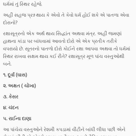
ધર્મમાં તું સ્થિર રહેજે.
અહીં સહજ પ્રશ્ન થાય કે એવો તે કેવો ધર્મ હોઈ શકે એ પાતળા એવા
દોરાનો?
રક્ષાસૂત્રનો એક અર્થ થાય સિદ્ધાંત અથવા મંત્ર. અહીં જમણાં
હાથના કાંડા પર બાંધવામાં આવતો દોરો એ એક પ્રતીક તરીકે
વપરાયો છે. સૂતરનો પાતળો દોરો કોઈને રક્ષા આપવા અથવા તો ધર્મમાં
સ્થિર રાખવા સક્ષમ થાય કઈ રીતે? રક્ષાસૂત્ર મૂળ પાંચ વસ્તુઓથી
બને.
૧. દૂર્વા (ઘાસ)
૨. અક્ષત ( ચોખા)
૩. કેસર
૪. ચંદન
૫. રાઈના દાણા
આ પાંચેય વસ્તુઓને રેશમી કપડામાં વીંટીને બાંધી લીધા પછી એને