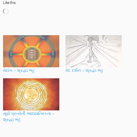
Like this:
Loading…
વેદાંગ – શ્રદ્ધા ભટ્ટ
વેદ દર્શન – શ્રદ્ધા ભટ્ટ
સૂર્ય પ્રત્યેની આધ્યાત્મિકતા –
શ્રદ્ધા ભટ્ટ