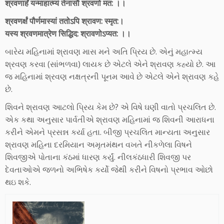
श्रवणार्हं यन्माहात्म्यं तेनासौ श्रवणो मत: ।।
श्रवणर्क्षं पौर्णमास्यां ततोऽपि श्रावण: स्मृत:।
यस्य श्रवणमात्रेण सिद्धिद: श्रावणोऽप्यत: ।।
બારેય મહિનામાં શ્રાવણ માસ મને અતિ પ્રિય છે. એનું મહાત્મ્ય
શ્રવણ કરવા (સાંભળવા) લાયક છે એટલે એને શ્રાવણ કહ્યો છે. આ
જ મહિનામાં શ્રવણ નક્ષત્રની પૂનમ આવે છે એટલે એને શ્રાવણ કહે
છે.
શિવને શ્રાવણ આટલો પ્રિય કેમ છે? એ વિષે ઘણી વાતો પ્રચલિત છે.
એક કથા અનુસાર પાર્વતીએ શ્રાવણ મહિનામાં જ શિવની આરાધના
કરીને એમને પ્રસન્ન કર્યા હતા. બીજી પ્રચલિત માન્યતા અનુસાર
શ્રાવણ મહિના દરમિયાન અમૃતમંથન વખતે નીકળેલા વિષને
શિવજીએ પોતાના કંઠમાં ધારણ કર્યું. નીલકંઠધારી શિવજી પર
દેવતાઓએ જળનો અભિષેક કર્યો જેથી કરીને વિષનો પ્રભાવ ઓછો
થઇ શકે.