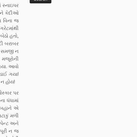
 સ્નાઇપર
ને કેદીઓ
યા વિના જ
ગરેટમાંથી
બેઠો હતો,
ેદી બરાબર
 જ સમજી ન
ા મજૂરોની
 ગયા. આવો
ડાઈ ગયા!
 ન હોય!
ઓસ્કાર પર
ા ધંધામાં
ા બહાને એ
ટાકું મળી
પેન્ટ અને
 પૂરી ન જ