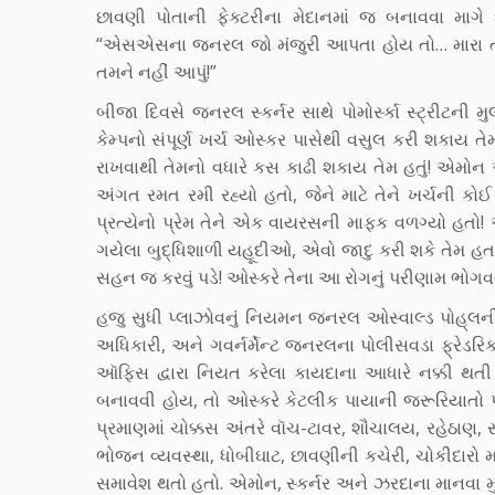
છાવણી પોતાની ફેક્ટરીના મેદાનમાં જ બનાવવા મા
“એસએસના જનરલ જો મંજુરી આપતા હોય તો… મારા તરફથી 
તમને નહીં આપું!”
બીજા દિવસે જનરલ સ્કર્નર સાથે પોમોર્સ્કા સ્ટ્રીટન
કેમ્પનો સંપૂર્ણ ખર્ચ ઓસ્કર પાસેથી વસુલ કરી શકાય તે
રાખવાથી તેમનો વધારે કસ કાઢી શકાય તેમ હતું! એમ
અંગત રમત રમી રહ્યો હતો, જેને માટે તેને ખર્ચની 
પ્રત્યેનો પ્રેમ તેને એક વાયરસની માફક વળગ્યો હતો
ગયેલા બુદ્ધિશાળી યહૂદીઓ, એવો જાદુ કરી શકે તેમ હતા
સહન જ કરવું પડે! ઓસ્કરે તેના આ રોગનું પરીણામ ભોગવવું
હજુ સુધી પ્લાઝોવનું નિયમન જનરલ ઓસ્વાલ્ડ પોહ્‌લની કચ
અધિકારી, અને ગવર્નર્મેન્ટ જનરલના પોલીસવડા ફ્રેડ
ઑફિસ દ્વારા નિયત કરેલા કાયદાના આધારે નક્કી થતી
બનાવવી હોય, તો ઓસ્કરે કેટલીક પાયાની જરૂરિયાતો પૂ
પ્રમાણમાં ચોક્કસ અંતરે વૉચ-ટાવર, શૌચાલય, રહેઠાણ, સામા
ભોજન વ્યવસ્થા, ધોબીઘાટ, છાવણીની કચેરી, ચોકીદારો મ
સમાવેશ થતો હતો. એમોન, સ્કર્નર અને ઝરદાના માનવા