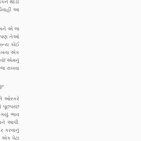
િકને થોડી
ર્યવાહી આ
, અને એ જ
રે પણ તેઓ
અન્ય કોઈ
 ઓળખતા એક
તો! એમનું
ં જ રાખવા
!”
ે ઓસ્કરે
ગે પૂછપરછ
ગયું. ભાવ
િને આપી.
 કરવાનું
ી એક પેટા