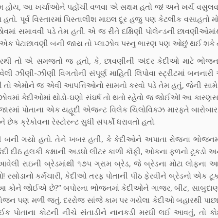
્રેમ હોય, આ ખર્ચાઓને પહોંચી વળવા એ સક્ષમ હતો જ! અને ખર્ચ વસુલવ
તો. પૂર્વ વિસ્તારમાં પિસ્તાલીશ માઇલ દૂર હજુ પણ કેટલીક વસાહતો મ
ોવમાં સમાવવી પડે તેમ હતી. એ જ રીતે દક્ષિણી પોલેન્ડની છાવણીઓમા
ો એક પેટાછાવણી બની જાય તો પ્લાઝોવ પરનુ ભારણ પણ ઓછું થઈ શકે તે
અંદરથી તો એ સમજતો જ હતો, કે, છાવણીની અંદર કેદીઓ માટે ભોજન-
 આવેલી ઝીણી-ઝીણી વિગતોની સંપૂર્ણ માહિતી લિપોવા સ્ટ્રીટમાં બનનાર
તો એમોને જ એવી આપત્તિઓનો સામનો કરવો પડે તેમ હતું, જેની સામે
ાઝોવમાં કેદીઓમાં થોડો-ઘણો સંઘર્ષ તો થતો રહેવો જ જોઈએ! આ કારણ
જારમાં પોતાના એક યહૂદી એજન્ટ વિલેક ચિલોવિક્ઝ મારફતે બારોબાર વ
ક ક્રેકોવના રેસ્ટોરન્ટ સુધી સંપર્કો ધરાવતો હતો.
દી બની ગયો હતો. તેને ખબર હતી, કે કેદીઓને અપાતા રોજના ભોજનમ
કેદી દીઠ હલકી કક્ષાની અડધો લીટર કાળી કૉફી, ઓકના ફળનો ટૂકડો અન
 આવેલી રાઇની બ્રેડમાંથી ૧૭૫ ગ્રામ બ્રેડ, જે બ્રેડના મોટા લોફના
! રસોડાનો કર્મચારી, કેદીઓ તરફ પોતાની પીઠ ફેરવીને બ્રેડનો એક ટૂક
આ કોને જોઈએ છે?” બપોરના ભોજનમાં કેદીઓને ગાજર, બીટ, સાબુદાણા
ોજન પણ મળી જતું. દરરોજ સાંજે કામ પર ગયેલા કેદીઓ બહારથી પાછા ફ
કોઈક પોતાના કોટની નીચે સંતાડીને નાનકડી મરઘી લઈ આવતું, તો કો