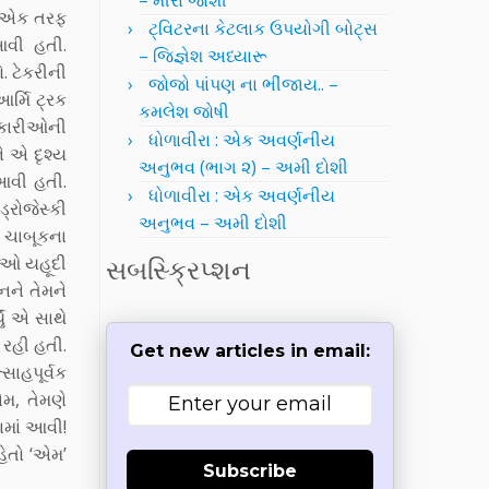
– મીરા જોશી
ાએ એક તરફ
ટ્વિટરના કેટલાક ઉપયોગી બોટ્સ
આવી હતી.
– જિજ્ઞેશ અધ્યારૂ
. ટેકરીની
જોજો પાંપણ ના ભીંજાય.. –
ર્મિ ટ્રક
કમલેશ જોષી
ધિકારીઓની
ધોળાવીરા : એક અવર્ણનીય
ે એ દૃશ્ય
અનુભવ (ભાગ ૨) – અમી દોશી
 આવી હતી.
ધોળાવીરા : એક અવર્ણનીય
રોજેસ્કી
અનુભવ – અમી દોશી
 ચાબૂકના
રીઓ યહૂદી
સબસ્ક્રિપ્શન
નને તેમને
ું એ સાથે
 રહી હતી.
Get new articles in email:
ાહપૂર્વક
મ, તેમણે
ામાં આવી!
હેતો ‘એમ’
Subscribe