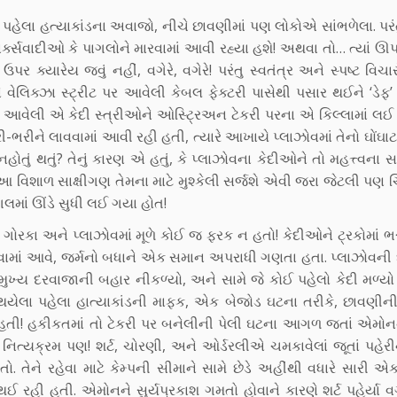
હેલા હત્યાકાંડના અવાજો, નીચે છાવણીમાં પણ લોકોએ સાંભળેલા. પરંત
ાર્ક્સવાદીઓ કે પાગલોને મારવામાં આવી રહ્યા હશે! અથવા તો… ત્યાં ઊ
ર ક્યારેય જવું નહીં, વગેરે, વગેરે! પરંતુ સ્વતંત્ર અને સ્પષ્ટ વિચા
 વેલિક્ઝા સ્ટ્રીટ પર આવેલી કેબલ ફેક્ટરી પાસેથી પસાર થઈને ‘ડેફ’
પિકથી આવેલી એ કેદી સ્ત્રીઓને ઓસ્ટ્રિઅન ટેકરી પરના એ કિલ્લામાં લ
ી-ભરીને લાવવામાં આવી રહી હતી, ત્યારે આખાયે પ્લાઝોવમાં તેનો ઘોંઘા
ું થતું? તેનું કારણ એ હતું, કે પ્લાઝોવના કેદીઓને તો મહત્ત્વના સાક
ે આ વિશાળ સાક્ષીગણ તેમના માટે મુશ્કેલી સર્જશે એવી જરા જેટલી પણ ચિ
ગલમાં ઊંડે સુધી લઈ ગયા હોત!
વા ગોરકા અને પ્લાઝોવમાં મૂળે કોઈ જ ફરક ન હતો! કેદીઓને ટ્રકોમાં ભર
ી દેવામાં આવે, જર્મનો બધાને એક સમાન અપરાધી ગણતા હતા. પ્લાઝોવન
ુખ્ય દરવાજાની બહાર નીકળ્યો, અને સામે જે કોઈ પહેલો કેદી મળ્યો 
 થયેલા પહેલા હાત્યાકાંડની માફક, એક બેજોડ ઘટના તરીકે, છાવણીન
ાતી હતી! હકીકતમાં તો ટેકરી પર બનેલીની પેલી ઘટના આગળ જતાં એમ
ત્યક્રમ પણ! શર્ટ, ચોરણી, અને ઓર્ડરલીએ ચમકાવેલાં જૂતાં પહેરી
તેને રહેવા માટે કેમ્પની સીમાને સામે છેડે અહીંથી વધારે સારી એ
 રહી હતી. એમોનને સુર્યપ્રકાશ ગમતો હોવાને કારણે શર્ટ પહેર્યા