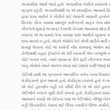
અગાસીમાં આવી જતો હતો. અગાસીમાં બેસીને સવારનો ન
રાઇફલ રહેતી. અગાસીમાંથી જ એ છાવણીના આખાયે વિસ્
દ્વારા ધક્કા મારીને કે ખેંચીને લઈ જવાતી ખાણની ટ્રકો
સિગરેટ પીતા કામમાં મશગૂલ કારીગરની માફક તેના મોંમ
નીકળતો ધુમાડો જ માત્ર દેખાતો! કેમ્પમાં આવ્યાના થો
બરાબર એ જ સમયે તેના બારણા પાસે આવીને ચૂનાના પત્થર
ધક્કા મારતો ન હતો, એટલે એમોને તેને ગોળી મારીને મા
શક્યું! પોતાના કોઈ જ કાર્યની નોંધ રાખવાનું એમોન મ
ટોળીમાંથી બહાર ફેંકાઈને એ કેદી રસ્તાની એક બાજુએ 
કોઈ બનાવ બને, ત્યારે સામાન્ય રીતે ફાટી નીકળતા 
પરંતુ એમોને તેમને આગળ વધવા માટે ઇશારો કર્યો! જાણે થ
કેદીઓ સાથે આ પ્રકારનાં આત્યંતિક વર્તન કરવા ઉપરા
મેડરિટ્સનો ફોન આવ્યો હતો. મેડરિટ્સ ઇચ્છતો હતો કે બં
એ કોઈ હસ્તક્ષેપ નહીં કરે. સીધી રીતે તો એ કોઈ હસ્ત
કેદીઓને કલાકો સુધી રોકી રાખતો હતો. મેડરિટ્સના ધ્ય
આવવાને કારણે એ બેરેકના બધા જ કેદીઓને, બીજી બેરેક
ચડ્ડી ઊતરાવીને, તેમનાં શર્ટ ઊંચા કરાવીને ઊભા રાખ