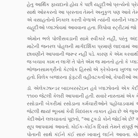
હેતુ આર્થિક ફાયદાનો હોય કે પછી યહૂદીઓ પ્રત્યેનો પ
સાથે ઓસ્કરનો આ પ્રસ્તાવ તેમને અનુકુળ પણ આવે તેમ હ
એ વસાહતોનો નિકાલ કરતી વેળાએ ત્યાંની વસ્તીને પ્લાઝ
યહૂદીઓ પ્લાઝોવમાં આવવાના હતા. લિપોવા સ્ટ્રીટમાં જ
એમોન ભલે પોલીસવડાની સામે સ્વીકારે નહીં, પરંતુ 
માટેની જનરલ પોહ્‌લની માર્ગદર્શિકા પ્રમાણે લાદવામાં
છાવણીને આપવાની જરૂર નહીં પડે. કારણ કે એમ કરવાથી 
જ બચાવ કામ ન લાગે! તે પોતે એમ જ માનતો હતો કે પ્લ
ભોજનસામગ્રીનો કેટલોક હિસ્સો એ ક્રેકોવના ખુલ્લા બ
હતો. વિલેક બજારના ફેફ્ટરી વહીવટકર્તાઓ, વેપારીઓ અને છે
ડૉ. એલેકઝાન્ડર બાઇબરસ્ટેઇન હવે પ્લાઝોવનો એક કે
૧૧૦૦ જેટલી કેલરી આપવાની હતી. સવારે નાસ્તામાં એક 
રસોડાની બેકરીમાં રસોડાના કર્મચારીઓને પહોંચાડવામાં
જેટલી થાય! ભૂખમાં કેવી વિધ્વંસક તાકાત હોય છે એ જુઓ
કેદીઓને લલચાવતાં પૂછતો, “આ ટૂકડો કોને જોઈએ છે? 
સૂપ આપવામાં આવતો. કોઈક-કોઈક દિવસે તેમને સંપૂર્ણ ભ
પોતાની સાથે કંઈને કંઈ સારું ખાવાનું લઈને આવતા. 