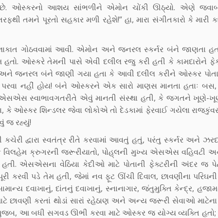
ગે છે. ઓસ્કરનો આશય સાંભળીને એમોન ચોંકી ઊઠ્યો. એણે જવા
તમને પૂરતો સહકાર મળી રહેશે!” હા, મારા સંગીતકારો કે મારી કામ
ી મુલાકાત ગોઠવવામાં આવી. એમોન અને જનરલ સ્કર્નર બંને જાણતા હત
મ હતો. ઓસ્કરે તેમની પાસે એવી દલીલ રજુ કરી હતી કે કામદારોને ફેક
ોન અને જનરલ બંને જાણી ગયા હતા કે આવી દલીલ કરીને ઓસ્કર પોત
કોઈ પરવા નહીં હોય! બંને ઓસ્કરને એક સારો માણસ માનતા હતાઃ બસ
! એસએસ સ્વાભાવગતરીતે એવું માનતી સંસ્થા હતી, કે જગતને ખૂણે-ખ
, કે ઓસ્કર શિન્ડલર જેવા લોકોએ તો દેડકામાં ફેરવાઈ ગયેલા રાજકું
 જ રહ્યું!
ેરી દ્વારા સ્વતંત્ર રીતે કરવામાં આવતું હતું, પરંતુ સ્કર્નર અને ઝર
રિક વિલહેમ ક્રુગરની જરૂરીયાતો, પોહ્‌લની મુખ્ય એસએસ વહિવટી અ
 હતી. એસએસના વેઠિયા કેદીઓ માટે પોતાની ફેક્ટરીની અંદર જ પે
રી કરવી પડે તેમ હતી, જેમાં નવ ફૂટ ઊંચી દિવાલ, છાવણીના પરિઘન
ન્ય દવાખાનું, દાંતનું દવાખાનું, સ્નાનાગાર, જંતુમુક્તિ કેન્દ્ર, હજા
ાટે છાવણી કરતાં થોડાં સારાં રહેઠાણ અને અન્ય જરૂરી સેવાઓ માટેન
 મુજબ, આ બધી સગવડ ઊભી કરવા માટે ઓસ્કર જ યોગ્ય વ્યક્તિ હતો; 