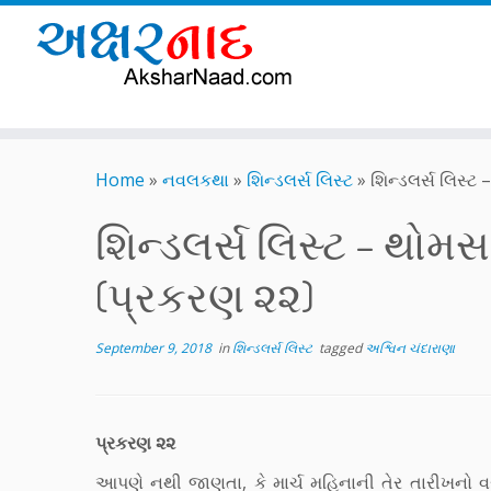
Skip
to
Home
»
નવલકથા
»
શિન્ડલર્સ લિસ્ટ
»
શિન્ડલર્સ લિસ્ટ
content
શિન્ડલર્સ લિસ્ટ – થોમસ
(પ્રકરણ ૨૨)
September 9, 2018
in
શિન્ડલર્સ લિસ્ટ
tagged
અશ્વિન ચંદારાણા
પ્રકરણ ૨૨
આપણે નથી જાણતા, કે માર્ચ મહિનાની તેર તારીખનો 