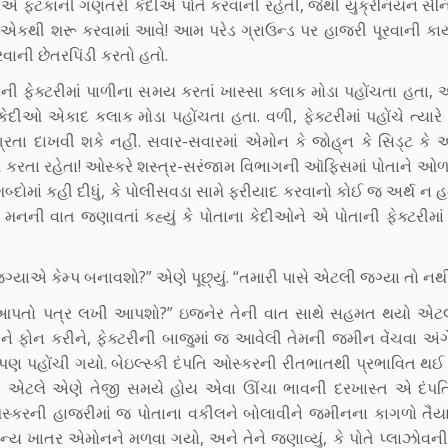
ળાએ ફટકાની ગણતરી કેદીએ પોતે કરવાની રહેતી, જેથી યુક્રેનિયન સૈન
રી એકથી શરૂ કરવામાં આવે! આમ પરેડ ગ્રાઉન્ડ પર હાજરી પૂરવાની કા
ાની છેતરપિંડી કરતો હતો.
ાંની ફેક્ટરીમાં પાળીના સમય કરતાં ખાસ્સા કલાક મોડા પહોંચતા હતા
 કેદીઓ એકાદ કલાક મોડા પહોંચતા હતા. વળી, ફેક્ટરીમાં પહોંચે ત્યા
 દાખવી શકે નહીં. સવાર-સવારમાં એમોન કે જો‌હ્‌ન કે સિડ્ટ કે 
તેઓ કરતા રહેતા! ઓસ્કરે શસ્ત્ર-સરંજામ વિભાગની ઑફિસમાં પોતાને
બ્દોમાં કહી દીધું, કે પોલીસવડા સામે ફરીયાદ કરવાનો કોઈ જ અર્થ ન હ
નની વાત જણાવતાં કહ્યું કે પોતાના કેદીઓને એ પોતાની ફેક્ટરીમા
ગ્યાએ કેમ્પ બનાવશો?” એણે પૂછ્યું. “તમારી પાસે એટલી જગ્યા તો નથી
ેકો આપતો પત્ર લખી આપશો?” ઇજનેર તેની વાત સાથે સહમત થયો એટલ
દંપતિને ફોન કરીને, ફેક્ટરીની બાજુમાં જ આવેલી તેમની જમીન વેંચવા અં
ર પણ પહોંચી ગયો. બેઇલ્સ્કી દંપતિ ઓસ્કરની રીતભાતથી પ્રભાવિત થઈ 
ો, એટલે એણે તેજી સમયે હોય એવા ઊંચા ભાવની દરખાસ્ત એ દંપત
સ્કરની હાજરીમાં જ પોતાના વકીલને બોલાવીને જમીનના કાગળો તૈયાર
જન્ય ખાતર એમોનને મળવા ગયો, અને તેને જણાવ્યું, કે પોતે પ્લાઝોવન