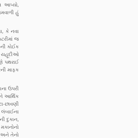
બ આપ્યો,
વાળી હું
ા, કે નવા
્ટરીમાં જ
ાની કોઈક
, યહૂદીઓ
ૂણે પથરાઈ
વરની માફક
દાના ઉપરી
ને આર્થિક
ટા-છાવણી
ી લંબાઈના
મની દુકાન,
ા મકાનોનો
અને તેનો