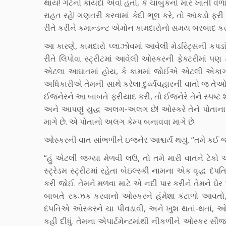
થાય! ગેટેનો કાયદો એવો હતો, કે ચાબુકનો માર ખાતી વે
રાહત રહે! ગણતરી કરવામાં કેદી ભૂલ કરે, તો આંકડો ફ
રીતે કરીને કમાન્ડન્ટ એમોન કામદારોનો સમય બરબાદ કરવ
આ કારણે, કામદારો પ્લાઝોવમાં આવેલી મેડરિટ્સની કપડ
રીતે લિપોવા સ્ટ્રીટમાં આવેલી ઓસ્કરની ફેક્ટરીમાં પણ
એટલા આઘાતમાં હોય, કે કામમાં જોઈએ એટલી એકાગ્રતા
અધિકારીએ તેમની સાથે કરેલા દુર્વ્યવહારની વાતો જ 
ઈજનેરને આ બાબતે ફરીયાદ કરી, તો ઈજનેરે તેને સ્પષ્ટ શ
અને આપણું યુદ્ધ અલગ-અલગ છે! ઓસ્કરે તેને પોતાના મ
માગે છે. એ પોતાનો અલગ કેમ્પ બનાવવા માગે છે.
ઓસ્કરની વાત સાંભળીને ઇજનેર આશ્ચર્ય થયું. “તમે કઈ જ
“હું એટલી જગ્યા મેળવી લઉં, તો તમે મારી વાતને ટ
સ્ટ્રેડમ સ્ટ્રીટમાં રહેતા બેઇલ્સ્કી નામના એક વૃદ્ધ 
કરી જોઈ. તેમને મળવા માટે એ નદી પાર કરીને તેમને ઘે
બાબતે રકઝક કરવાનો ઓસ્કરને હંમેશા કંટાળો આવત
દંપતિએ ઓસ્કરને ચા પીવડાવી, અને ખુશ થતાં-થતાં, ઓ
કહી દીધું. તેમના એપાર્ટમેન્ટમાંથી નીકળીને ઓસ્કર સૌ