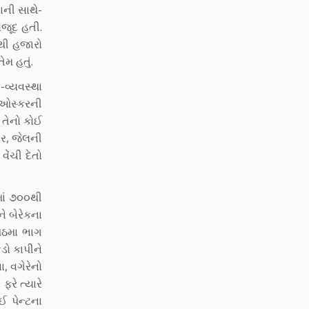
ાની સાથે-
ોજૂદ હતી.
ંથી હજારો
મ હતું.
વ્યવસ્થા
ી ઓસ્કરની
 તેનો કોઈ
સર, જેલની
ેંચી દેતો
ાં ૭૦૦થી
ે બેરેકના
 આઠમા ભાગ
ડો કાપીને
, વગેરેનો
રે ત્યારે
ઈ પેન્ટના