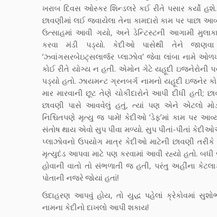
ખરાબ દિવસ ઓસ્કર શિન્ડલરે કઈ રીતે પસાર કર્યો હશે.
છાવણીમાં લઈ જવાયેલા તેના કામદારો કામ પર પાછા આ
ઉત્સાહમાં આવી ગયો, અને ડેન્ટિસ્ટની આગામી મુલાક
કરવા મંડી પડ્યો. કેદીઓ પાસેથી તેને જાણવા
‘ઝ્વાંગસરબેઇટ્સલાર્જર પ્લાઝોવ’ જેવા લાંબા નામે 
કોઈ રીતે યોગ્ય ન હતી. એમોન ગેટે યહૂદી ઇજનેરોની પર વ
પડ્યો હતો. ઝાયમન્ટ ગ્રનબર્ગ નામનો યહૂદી ઇજનેર કોમા
માર મારવાની છૂટ તેણે ચોકીદારોને આપી દીધી હતી; છાવ
છાવણી પાસે આવવેલું હતું, ત્યાં પણ એને એટલો મ
નિશ્ચિતપણે મૃત્યુ જ પામે! કેદીઓ ‘ડેફ’માં કામ પર આ
સંતોષ થાય એવો સુપ પીવા મળ્યો. સુપ પીતાં-પીતાં કેદ
પ્લાઝોવનો ઉપયોગ માત્ર કેદીઓ માટેની છાવણી તરીકે જ
મૃત્યુદંડ આપવા માટે પણ કરવામાં આવી રહ્યો હતો. બ
હોવાની વાતો તો સંભળાતી જ હતી, પરંતુ અહીંના કેટલ
પોતાની નજરે જોયાં હતાં!
ઉદાહરણ આપવું હોય, તો યુદ્ધ પહેલાં ક્રેકોવમાં સુ
નામના કેદીનો દાખલો આપી શકાય!