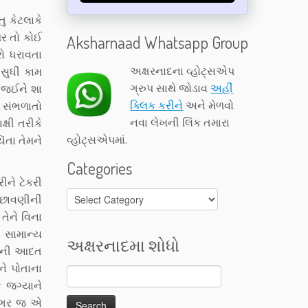
ુ કેટલાકે
પર તો કોઈ
Aksharnaad Whatsapp Group
રો ધરાવતા
અક્ષરનાદના વ્હોટ્સએપ
 સુધી કામ
ગ્રુપ સાથે જોડાવ
અહીં
ઈ જઈને શા
ક્લિક કરીને
અને મેળવો
ટ સંભળાતો
નવા લેખની લિંક તમારા
્ષી તરીકે
વ્હોટ્સએપમાં.
ંતા તેમને
Categories
ીને ટેકરી
Categories
ી છાવણીની
તેને વિના
ી સામાન્ય
અક્ષરનાદમા શોધો
ોનની આદત
ને પોતાના
ક જગ્યાને
 વગર જ એ