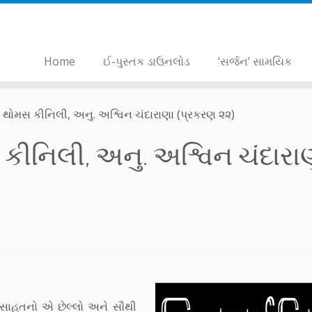
Home
ઈ-પુસ્તક ડાઉનલોડ
‘સર્જન’ સામયિક
 – થોમસ કીનિલી, અનુ. અશ્વિન ચંદારાણા (પ્રકરણ ૨૨)
 કીનિલી, અનુ. અશ્વિન ચંદારા
વસાહતનો એ છેલ્લો અને સૌથી