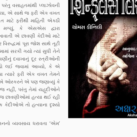
 પરંતુ વસાહતમાંથી પ્લાઝોવની
વ્યા, એ સાથે જ ફરી એક વખત
ાત માટે ફરીથી માહિતી એકઠી
 મળ્યું, કે એસએસ દ્વારા
ઓળખાવાતી એ છાવણી કેદીઓ માટે
િરુદ્ધમાં પૂરા જોશ સાથે તૂટી
માં સરકી ગયો ત્યાં સુધી તેને
ણીનું દવાખાનું દૂર સ્ત્રીઓની
ોડો લઈ જવામાં આવ્યો, કે એ
વ્યા ત્યારે ફરી એક વખત તેમને
ીઓએ ઓસ્કરને એ પણ જણાવ્યું કે
 નહીં, પરંતુ તેમાં યહૂદીઓને
ધી જ છાવણીઓમાં હત્યા થઈ રહી
ાક કેદીઓએ તો હત્યાના દૃશ્યો
શોભનનો વ્યવસાય ધરાવતા ‘એમ’