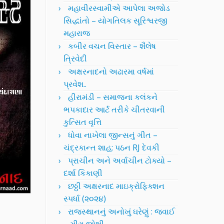
મહાવીરસ્વામીએ આપેલા અજોડ
સિદ્ધાંતો – યોગતિલક સૂરિશ્વરજી
મહારાજ
કબીર વચન વિસ્તાર – શૈલેષ
ત્રિવેદી
અક્ષરનાદનો અઢારમા વર્ષમાં
પ્રવેશ..
હીરામંડી – સમાજના કલંકને
ભપકાદાર આર્ટ તરીકે ચીતરવાની
કુત્સિત વૃત્તિ
ધોવા નાખેલા જીન્સનું ગીત –
ચંદ્રકાન્ત શાહ; પઠન RJ દેવકી
પ્રાચીન અને અર્વાચીન ટોક્યો –
દર્શા કિકાણી
છઠ્ઠી અક્ષરનાદ માઇક્રોફિક્શન
સ્પર્ધા (૨૦૨૪)
રાજસ્થાનનું અનોખું ઘરેણું : જવાઈ