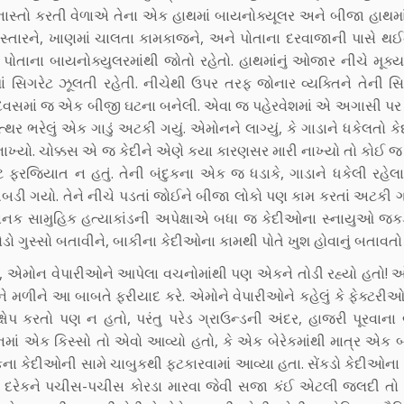
ાસ્તો કરતી વેળાએ તેના એક હાથમાં બાયનોક્યૂલર અને બીજા હાથમાં
તારને, ખાણમાં ચાલતા કામકાજને, અને પોતાના દરવાજાની પાસે થઈ
ને પોતાના બાયનોક્યુલરમાંથી જોતો રહેતો. હાથમાંનું ઓજાર નીચે મૂક્
ાં સિગરેટ ઝૂલતી રહેતી. નીચેથી ઉપર તરફ જોનાર વ્યક્તિને તેની સિ
ડા દિવસમાં જ એક બીજી ઘટના બનેલી. એવા જ પહેરવેશમાં એ અગાસી પર 
 ભરેલું એક ગાડું અટકી ગયું. એમોનને લાગ્યું, કે ગાડાને ધકેલતો ક
રી નાખ્યો. ચોક્કસ એ જ કેદીને એણે કયા કારણસર મારી નાખ્યો તો કોઈ
ાટે ફરજિયાત ન હતું. તેની બંદુકના એક જ ધડાકે, ગાડાને ધકેલી રહેલ
ગબડી ગયો. તેને નીચે પડતાં જોઈને બીજા લોકો પણ કામ કરતાં અટકી
ભયાનક સામુહિક હત્યાકાંડની અપેક્ષાએ બધા જ કેદીઓના સ્નાયુઓ જક
ોડો ગુસ્સો બતાવીને, બાકીના કેદીઓના કામથી પોતે ખુશ હોવાનું બતાવતો
ંત, એમોન વેપારીઓને આપેલા વચનોમાંથી પણ એકને તોડી રહ્યો હતો! 
ને મળીને આ બાબતે ફરીયાદ કરે. એમોને વેપારીઓને કહેલું કે ફેક્ટરીઓન
ક્ષેપ કરતો પણ ન હતો, પરંતુ પરેડ ગ્રાઉન્ડની અંદર, હાજરી પૂરવાન
ાનમાં એક કિસ્સો તો એવો આવ્યો હતો, કે એક બેરેકમાંથી માત્ર એક બ
ના કેદીઓની સામે ચાબુકથી ફટકારવામાં આવ્યા હતા. સેંકડો કેદીઓના 
ીને, દરેકને પચીસ-પચીસ કોરડા મારવા જેવી સજા કંઈ એટલી જલદી તો