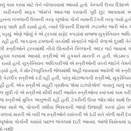
 કામ કરવા માટે તેને બોલાવવામાં આવ્યો હતો. કેમ્પની ઉત્તર દિશ
ણાત કારીગરની માફક ‘એમ’ને આવ-જા કરવાની પૂરી છૂટ આપવામાં 
નના બંગલાની ઉપરની તરફ ચૂજોવા ગોર્કા નામની ટેકરી તરફ ગયો હતો
 તરફ પાછો ફરી રહ્યો હતો, ત્યારે ઊપરની દિશાએ ઝડપભેર જતી એક આ
 પડ્યું. એણે જોયું કે એ ટ્રકમાં સફેદ કપડાંમાં સજ્જ યુક્રેનિયન અ
હી હતી. લાકડાના ઢગલાની વચ્ચેથી સંતાઈને જોતી વેળાએ દૂરથી તેન
ે પેલી સ્ત્રીઓને ટ્રકમાંથી નીચે ઊતારીને કિલ્લાની અંદર લઈ જવામાં
હુકમ કરવામાં આવ્યો. સ્ત્રીઓ એ હુકમને માનતી ન હતી. એડમન્ડ ડ્
હ્યો હતો. યુક્રેનિયન અધિકારીઓ એ સ્ત્રીઓની વચ્ચે જઈને તેમને
્યો હતો, કે મોન્ટેલ્યુપિકની જેલમાંથી અહીં લાવવામાં આવેલી એ સ્ત્
ણે કેટલીક સ્ત્રીઓ રડી રહી હતી, પરંતુ મોટાભાગની સ્ત્રીઓ, યુક્રેનિય
તી. એક સ્ત્રીએ યહૂદી પ્રાર્થના ‘શેમા ઇઝરોએલ’ ગાવાનું ચાલું કર્ય
 સુધી તો એ સ્ત્રીઓ સીધી સાદી આર્યન સ્ત્રીઓના સ્વાંગમાં કામ કરી
્રીઓ મુક્તિ અનુભવી રહી હતી. ટેકરીની ઉપર જોર-શોર સાથે ઉત્સ
 નજર સામે જ, પોતાની વંશીય ભિન્નતાની જાણે ઉજાણી કરતાં હોય એ
ાટે વલખાં મારતી એ બધી જ સ્ત્રીઓને વસંતની એ ઠંડી રાતે ગોળી મારી દેવ
 ચૂજોવા ગોર્કાની ક્યાંયે પાછળ જંગલમાં દાટી આવ્યા. આજે વિયેનામાં ર
ો નથી!