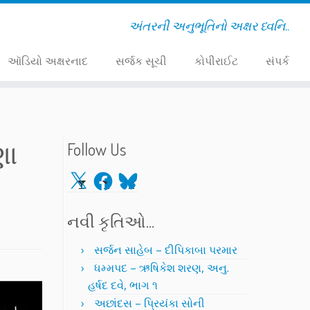
અંતરની અનુભૂતિનો અક્ષર ધ્વનિ..
ઑડિયો અક્ષરનાદ
સર્જક સૂચી
કોપીરાઈટ
સંપર્ક
ણા
Follow Us
X
Facebook
Bluesky
નવી કૃતિઓ…
સર્જન સાહેબ – દીપિકાબા પરમાર
ધમ્મપદ – ઋષિકેશ શરણ, અનુ.
હર્ષદ દવે, ભાગ ૧
અછાંદસ – પ્રિયંકા સોની