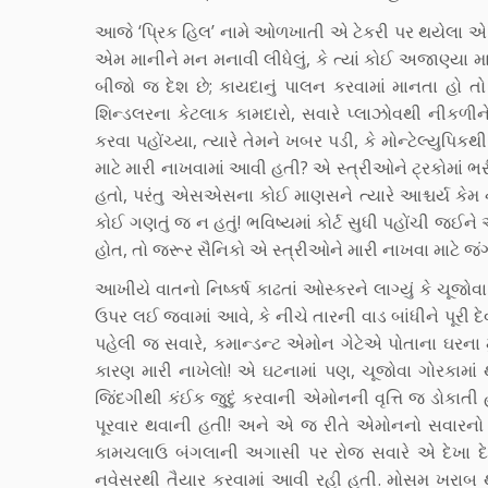
આજે ‘પ્રિક હિલ’ નામે ઓળખાતી એ ટેકરી પર થયેલા એ પ
એમ માનીને મન મનાવી લીધેલું, કે ત્યાં કોઈ અજાણ્યા મ
બીજો જ દેશ છે; કાયદાનું પાલન કરવામાં માનતા હો તો ઉપ
શિન્ડલરના કેટલાક કામદારો, સવારે પ્લાઝોવથી નીકળીને
કરવા પહોંચ્યા, ત્યારે તેમને ખબર પડી, કે મોન્ટેલ્યુ
માટે મારી નાખવામાં આવી હતી? એ સ્ત્રીઓને ટ્રકોમાં ભર
હતો, પરંતુ એસએસના કોઈ માણસને ત્યારે આશ્ચર્ય કેમ નહોત
કોઈ ગણતું જ ન હતું! ભવિષ્યમાં કોર્ટ સુધી પહોંચી જઈન
હોત, તો જરૂર સૈનિકો એ સ્ત્રીઓને મારી નાખવા માટે જં
આખીયે વાતનો નિષ્કર્ષ કાઢતાં ઓસ્કરને લાગ્યું કે ચૂજો
ઉપર લઈ જવામાં આવે, કે નીચે તારની વાડ બાંધીને પૂર
પહેલી જ સવારે, કમાન્ડન્ટ એમોન ગેટેએ પોતાના ઘરના મ
કારણ મારી નાખેલો! એ ઘટનામાં પણ, ચૂજોવા ગોરકામાં
જિંદગીથી કંઈક જુદું કરવાની એમોનની વૃત્તિ જ ડોક
પૂરવાર થવાની હતી! અને એ જ રીતે એમોનનો સવારનો નિ
કામચલાઉ બંગલાની અગાસી પર રોજ સવારે એ દેખા દેતો. 
નવેસરથી તૈયાર કરવામાં આવી રહી હતી. મોસમ ખરાબ થઈ