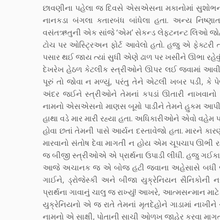
છાવણીના પહેલા જ દિવસે એસએસના મકાનોમાં સુશોભનનું
નાનકડા બંગલા કતારબંધ બાંધેલા હતા. અન્ય નિષ્
વસંતઋતુની એક સાંજે ‘એમ’ સેકન્ડ લેફ્ટનન્ટ લિઓ જોહ
ટોચ પર ઓસ્ટ્રિઅન ફોર્ટ આવેલો હતો. હજુ એ ફેક્ટરી
પસાર થઈ જાય ત્યાં સુધી એણે ઢાળ પર ખસીને ઊભા રહેવું
દેખરેખ હેઠળ કેટલીક સ્ત્રીઓને ઊપર લઈ જવામાં આવી ર
પૂરું તો જોવા ન મળ્યું, પરંતુ તેને એટલી ખબર પડી, ક
અંદર જઈને સ્ત્રીઓને તેમનાં કપડાં ઊતારી નાખવાનો 
નામનો એસએસનો માણસ બૂમો પાડીને તેમને હુકમ આપી ર
હાથા વડે માર મારી રહ્યા હતા. અધિકારીઓને એવો વહેમ પડ
હોવા છતાં તેમની પાસે આર્યન દસ્તાવેજો હતા. મારને કાર
મારવાનો સંતોષ દેવા માગતી ન હોય એમ ચૂપચાપ ઊભી રહી હ
જ બીજી સ્ત્રીઓએ એ પ્રાર્થના ઉપાડી લીધી. હજુ ગઈકાલ
આજે અચાનક જ એ બોજ હટી જવાના અહેસાસે બધી જ સ્ત
ગાઈને, ડ્રોજેસ્કી અને બીજા યુક્રેનિયન સૈનિકોની
પ્રાર્થના ગાવાનું ચાલુ જ રાખ્યું! આખરે, આત્મસન્માન મ
યુક્રેનિયનો એ જ રાતે તેમનાં મૃતદેહોને ગાડામાં નાખીને
નામનો એ સાક્ષી, પોતાની સાચી ઓળખ જાહેર કરવા માગત