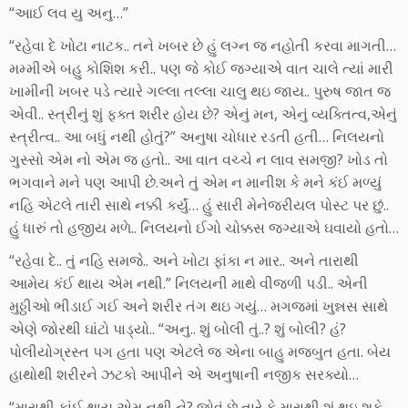
“આઈ લવ યુ અનુ…”
“રહેવા દે ખોટા નાટક.. તને ખબર છે હું લગ્ન જ નહોતી કરવા માગતી…
મમ્મીએ બહુ કોશિશ કરી.. પણ જે કોઈ જગ્યાએ વાત ચાલે ત્યાં મારી
ખામીની ખબર પડે ત્યારે ગલ્લા તલ્લા ચાલુ થઇ જાય.. પુરુષ જાત જ
એવી.. સ્ત્રીનું શું ફક્ત શરીર હોય છે? એનું મન, એનું વ્યક્તિત્વ,એનું
સ્ત્રીત્વ.. આ બધું નથી હોતું?” અનુષા ચોધાર રડતી હતી… નિલયનો
ગુસ્સો એમ નો એમ જ હતો.. આ વાત વચ્ચે ન લાવ સમજી? ખોડ તો
ભગવાને મને પણ આપી છે.અને તું એમ ન માનીશ કે મને કંઈ મળ્યું
નહિ એટલે તારી સાથે નક્કી કર્યું… હું સારી મેનેજરીયલ પોસ્ટ પર છું..
હું ધારું તો હજીય મળે.. નિલયનો ઈગો ચોક્કસ જગ્યાએ ઘવાયો હતો…
“રહેવા દે.. તું નહિ સમજે.. અને ખોટા ફાંકા ન માર.. અને તારાથી
આમેય કંઈ થાય એમ નથી.” નિલયની માથે વીજળી પડી.. એની
મુઠ્ઠીઓ ભીડાઈ ગઈ અને શરીર તંગ થઇ ગયું… મગજમાં ખુન્નસ સાથે
એણે જોરથી ઘાંટો પાડ્યો.. “અનુ.. શું બોલી તું..? શું બોલી? હં?
પોલીયોગ્રસ્ત પગ હતા પણ એટલે જ એના બાહુ મજબુત હતા. બેય
હાથોથી શરીરને ઝટકો આપીને એ અનુષાની નજીક સરક્યો…
“મારાથી કાંઈ થાય એમ નથી ને? જોવું છે તારે કે મારાથી શું થઇ શકે