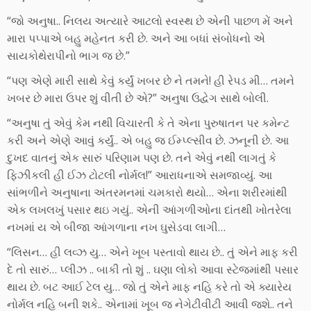
“જો અનુષા.. નિલય અત્યારે આટલો સ્વસ્થ છે એની પાછળ મેં અને
મારા પપ્પાએ બહુ મહેનત કરી છે. અને આ બધાં સંબોધનો એ
સાયકોથેરાપીનો ભાગ જ છે.”
“પણ એણે મારી સાથે કેવું કર્યું ખબર છે ને તમને! હી રેપડ મી… તમને
ખબર છે મારા ઉપર શું વીતી છે એ?” અનુષા ઉદ્વેગ સાથે બોલી.
“અનુષા તું એવું કેમ નથી વિચારતી કે તે એના પુરુષાતન પર કમેન્ટ
કરી અને એણે આવું કર્યું.. એ બહુ જ ઈમ્પ્લ્સીવ છે. ઝનૂની છે. આ
દુખદ વાતનું એક સારું પરિણામ પણ છે. તને એવું નથી લાગતું કે
ફિઝીકલી હી ઈઝ ટોટલી નોર્મલ!” આરાધનાએ સમજાવ્યું. આ
સાંભળીને અનુષાના અંતરમનમાં ચમકારો થયો… એના શરીરમાંથી
એક લખલખું પસાર થઇ ગયું.. એની આંગળીઓના દાંતથી ખોતરેલા
નખમાં ય એ બીજા આંગળાના નખ ઘુસેડવા લાગી…
“લિસન… હી લવ્ઝ યુ… એને ખૂબ પસ્તાવો થાય છે.. તું એને માફ કરી
દે તો સારું… પ્લીઝ .. બાકી તો શું .. ઘણા લોકો આવા સ્ટેજમાંથી પસાર
થાય છે. બટ આઈ ટેલ યુ… જો તું એને માફ નહિ કરે તો એ ક્યારેય
નોર્મલ નહિ બની શકે.. એનામાં ખૂબ જ નેગેટીવીટી આવી જશે.. તને