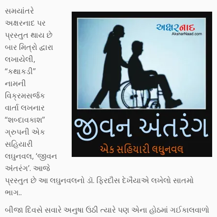
સમયાંતરે
અક્ષરનાદ પર
પ્રસ્તુત થાય છે
બાર મિત્રો દ્વારા
લખાયેલી,
“કથાકડી”
નામની
વિક્રમસર્જક
વાર્તા લખનાર
“શબ્દાવકાશ”
ગ્રુપની એક
સહિયારી
લઘુનવલ, ‘જીવન
અંંતરંગ’. આજે
પ્રસ્તુત છે આ લઘુનવલનો ડૉ. ફિરદૌસ દેખૈયાએ લખેલો સાતમો
ભાગ..
બીજા દિવસે સવારે અનુષા ઉઠી ત્યારે પણ એના હોઠમાં ગઈકાલવાળો