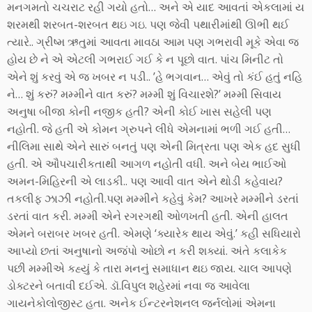
મનગમતો ચચરાટ રહી ગયો હતો… અને એ યાદ આવતાં એકલામાં ય
શરમથી શરબત-શરબત થઇ ગઇ. પણ જેવી પથારીમાંથી ઊભી થઈ
ત્યારે.. ગ્રીષ્મ ઋતુમાં આવતા માવઠા આમ પણ ગભરાવી મૂકે એવા જ
હોય છે ને એ એટલી ગભરાઈ ગઈ કે ન પૂછો વાત. પાંચ મિનીટ તો
એને શું કરવું એ જ ખબર ન પડી.. ’હે ભગવાન… એવું તો કંઈ હતું નહિ
ને… શું કરું? મમ્મીને વાત કરું? મમ્મી શું વિચારશે?’ મમ્મી સિવાય
અનુષા બીજા કોની નજીક હતી? એની કોઈ ખાસ સહેલી પણ
નહોતી. જે હતી એ કોમન ગ્રુપને લીધે એમનામાં ભળી ગઈ હતી…
નીલિમા સાથે એને સારું બનતું પણ એની મિત્રતા પણ એક હદ સુધી
હતી. એ ઔપચારીકતાથી આગળ નહોતી વધી. અને બેય ભાઈઓ
અમન-મિહિરની એ લાડકી.. પણ આવી વાત એને થોડી કહેવાય?
તકલીફ ઝાઝી નહોતી.પણ મમ્મીને કહેવું કેમ? આખરે મમ્મીને ડરતાં
ડરતાં વાત કરી. મમ્મી એને રગરગથી ઓળખતી હતી. એની હાલત
એમને બરાબર ખબર હતી. એમણે ‘ક્યારેક થાય એવું.’ કહી સધિયારો
આપ્યો છતાં અનુષાનો અજંપો ઓછો ન કરી શક્યાં. અંતે કલાકેક
પછી મમ્મીએ કહ્યું કે તારા મનનું સમાધાન થઇ જાય. ચાલ આપણે
ડોક્ટરને બતાવી દઈએ. ડૉ.વિપુલ શહેરમાં નવા જ આવેલા
ગાયનેકોલોજીસ્ટ હતા. અનેક ઈન્ટરનેશનલ જર્નલોમાં એમના