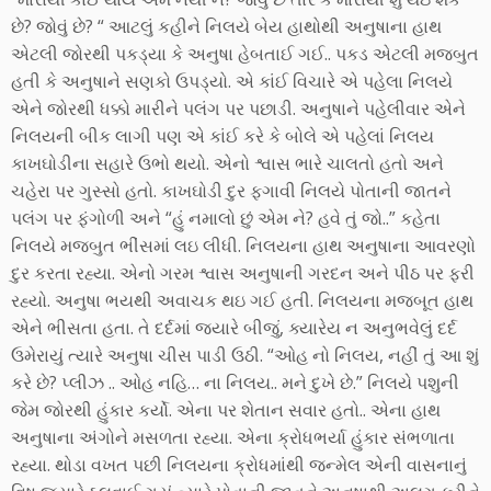
છે? જોવું છે? “ આટલું કહીને નિલયે બેય હાથોથી અનુષાના હાથ
એટલી જોરથી પકડ્યા કે અનુષા હેબતાઈ ગઈ.. પકડ એટલી મજબુત
હતી કે અનુષાને સણકો ઉપડ્યો. એ કાંઈ વિચારે એ પહેલા નિલયે
એને જોરથી ધક્કો મારીને પલંગ પર પછાડી. અનુષાને પહેલીવાર એને
નિલયની બીક લાગી પણ એ કાંઈ કરે કે બોલે એ પહેલાં નિલય
કાખઘોડીના સહારે ઉભો થયો. એનો શ્વાસ ભારે ચાલતો હતો અને
ચહેરા પર ગુસ્સો હતો. કાખઘોડી દુર ફગાવી નિલયે પોતાની જાતને
પલંગ પર ફંગોળી અને “હું નમાલો છું એમ ને? હવે તું જો..” કહેતા
નિલયે મજબુત ભીંસમાં લઇ લીધી. નિલયના હાથ અનુષાના આવરણો
દુર કરતા રહ્યા. એનો ગરમ શ્વાસ અનુષાની ગરદન અને પીઠ પર ફરી
રહ્યો. અનુષા ભયથી અવાચક થઇ ગઈ હતી. નિલયના મજબૂત હાથ
એને ભીસતા હતા. તે દર્દમાં જયારે બીજું, ક્યારેય ન અનુભવેલું દર્દ
ઉમેરાયું ત્યારે અનુષા ચીસ પાડી ઉઠી. “ઓહ નો નિલય, નહીં તું આ શું
કરે છે? પ્લીઝ .. ઓહ નહિ… ના નિલય.. મને દુખે છે.” નિલયે પશુની
જેમ જોરથી હુંકાર કર્યો. એના પર શેતાન સવાર હતો.. એના હાથ
અનુષાના અંગોને મસળતા રહ્યા. એના ક્રોધભર્યા હુંકાર સંભળાતા
રહ્યા. થોડા વખત પછી નિલયના ક્રોધમાંથી જન્મેલ એની વાસનાનું