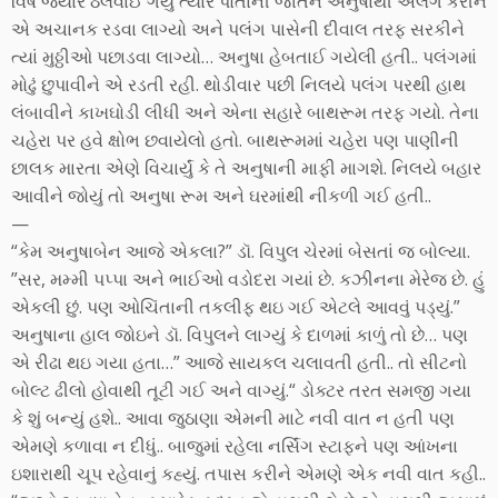
વિષ જયારે ઠલવાઈ ગયું ત્યારે પોતાની જાતને અનુષાથી અલગ કરીને
એ અચાનક રડવા લાગ્યો અને પલંગ પાસેની દીવાલ તરફ સરકીને
ત્યાં મુઠ્ઠીઓ પછાડવા લાગ્યો… અનુષા હેબતાઈ ગયેલી હતી.. પલંગમાં
મોઢું છુપાવીને એ રડતી રહી. થોડીવાર પછી નિલયે પલંગ પરથી હાથ
લંબાવીને કાખઘોડી લીધી અને એના સહારે બાથરૂમ તરફ ગયો. તેના
ચહેરા પર હવે ક્ષોભ છવાયેલો હતો. બાથરૂમમાં ચહેરા પણ પાણીની
છાલક મારતા એણે વિચાર્યું કે તે અનુષાની માફી માગશે. નિલયે બહાર
આવીને જોયું તો અનુષા રૂમ અને ઘરમાંથી નીકળી ગઈ હતી..
—
“કેમ અનુષાબેન આજે એકલા?” ડૉ. વિપુલ ચેરમાં બેસતાં જ બોલ્યા.
”સર, મમ્મી પપ્પા અને ભાઈઓ વડોદરા ગયાં છે. કઝીનના મેરેજ છે. હું
એકલી છું. પણ ઓચિંતાની તકલીફ થઇ ગઈ એટલે આવવું પડ્યું.”
અનુષાના હાલ જોઇને ડૉ. વિપુલને લાગ્યું કે દાળમાં કાળું તો છે… પણ
એ રીઢા થઇ ગયા હતા…” આજે સાયકલ ચલાવતી હતી.. તો સીટનો
બોલ્ટ ઢીલો હોવાથી તૂટી ગઈ અને વાગ્યું.“ ડોક્ટર તરત સમજી ગયા
કે શું બન્યું હશે.. આવા જુઠાણા એમની માટે નવી વાત ન હતી પણ
એમણે કળાવા ન દીધું.. બાજુમાં રહેલા નર્સિંગ સ્ટાફને પણ આંખના
ઇશારાથી ચૂપ રહેવાનું કહ્યું. તપાસ કરીને એમણે એક નવી વાત કહી..