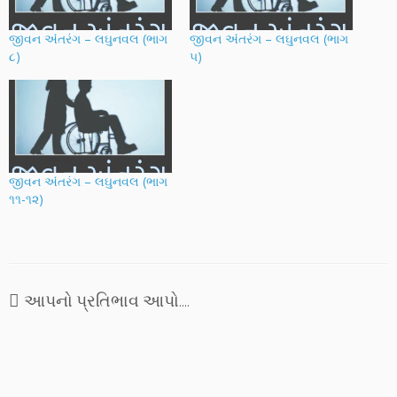
જીવન અંંતરંગ – લઘુનવલ (ભાગ
જીવન અંંતરંગ – લઘુનવલ (ભાગ
૮)
૫)
જીવન અંંતરંગ – લઘુનવલ (ભાગ
૧૧-૧૨)
આપનો પ્રતિભાવ આપો....