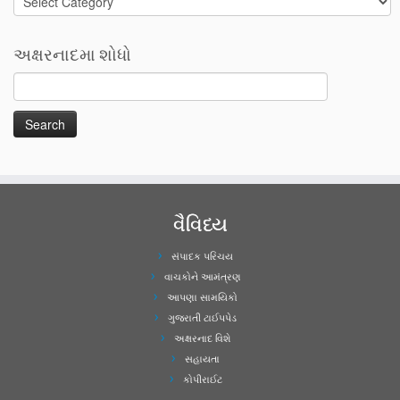
અક્ષરનાદમા શોધો
વૈવિધ્ય
સંપાદક પરિચય
વાચકોને આમંત્રણ
આપણા સામયિકો
ગુજરાતી ટાઈપપેડ
અક્ષરનાદ વિશે
સહાયતા
કોપીરાઈટ