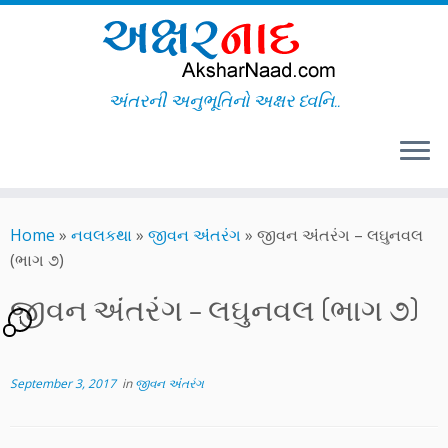
અંતરની અનુભૂતિનો અક્ષર ધ્વનિ..
Skip
to
Home
»
નવલકથા
»
જીવન અંંતરંગ
»
જીવન અંંતરંગ – લઘુનવલ
content
(ભાગ ૭)
જીવન અંંતરંગ – લઘુનવલ (ભાગ ૭)
1
September 3, 2017
in
જીવન અંંતરંગ