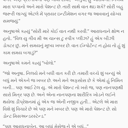
મારા પપ્પાનો અને મારો પેશન્ટ છે. તારી સાથે વાત થઇ શકે? સોરી બહુ
જરૂરી લાગ્યું એટલે મેં પ્રાયર ઇન્ટીમેશન વગર જ આવવાનું યોગ્ય
સમજ્યું.”
અનુષાએ કહ્યું “સોરી મારે કોઈ વાત નથી કરવી.” આરાધનાને ક્ષોભ ન
હતો.. “વિલ યુ ગીવ મી અ ચાન્સ ટુ સ્પીક પ્લીઝ? હું એક બીઝી
ડોક્ટર છું.. મને સમયનું મૂલ્ય ખબર છે. વાત ઈમ્પોર્ટન્ટ ન હોય તો હું શું
કામ સમય બગાડું?”
અનુષાએ કમને કહ્યું “બોલો.”
“જો અનુષા.. નિલયે મને બધી વાત કરી છે. તમારી વચ્ચે શું બન્યું એ
બધું મને એકને જ ખબર છે. અને મને અફસોસ છે કે એમાં હું નિમિત
બની… પણ આઈ ટેલ યુ.. એ મારો પેશન્ટ તો ખરો જ, પણ નાનપણથી
સારો મિત્ર પણ છે. અને એના નાનપણના શારીરિક ખોડને લઈને
થયેલા ડીપ્રેશનમાં હું એક જ એની નજીક હતી… એટલે એ મારા
વિશે શું વિચારે છે એ પણ મને ખબર છે. પણ એ મારો પેશન્ટ છે. સો
ડોન્ટ મિસઅન્ડરસ્ટેન્ડ.”
“પણ આરાધનાબેન, આ બધાં મેસેજ ને એ બધું…”