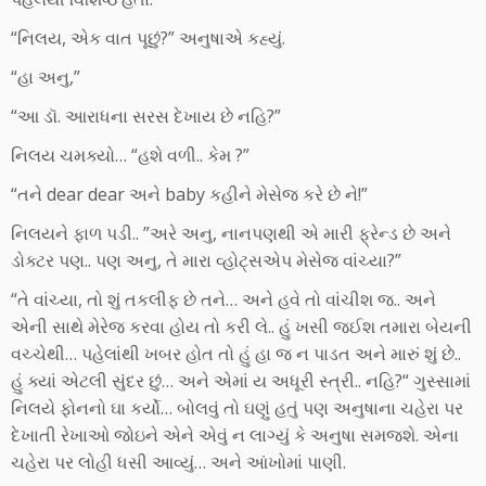
“નિલય, એક વાત પૂછું?” અનુષાએ કહ્યું.
“હા અનુ,”
“આ ડૉ. આરાધના સરસ દેખાય છે નહિ?”
નિલય ચમક્યો… “હશે વળી.. કેમ ?”
“તને dear dear અને baby કહીને મેસેજ કરે છે ને!”
નિલયને ફાળ પડી.. ”અરે અનુ, નાનપણથી એ મારી ફ્રેન્ડ છે અને
ડોક્ટર પણ.. પણ અનુ, તે મારા વ્હોટ્સએપ મેસેજ વાંચ્યા?”
“તે વાંચ્યા, તો શું તકલીફ છે તને… અને હવે તો વાંચીશ જ.. અને
એની સાથે મેરેજ કરવા હોય તો કરી લે.. હું ખસી જઈશ તમારા બેયની
વચ્ચેથી… પહેલાંથી ખબર હોત તો હું હા જ ન પાડત અને મારું શું છે..
હું ક્યાં એટલી સુંદર છું… અને એમાં ય અધૂરી સ્ત્રી.. નહિ?“ ગુસ્સામાં
નિલયે ફોનનો ઘા કર્યો… બોલવું તો ઘણું હતું પણ અનુષાના ચહેરા પર
દેખાતી રેખાઓ જોઇને એને એવું ન લાગ્યું કે અનુષા સમજશે. એના
ચહેરા પર લોહી ધસી આવ્યું… અને આંખોમાં પાણી.