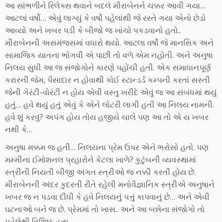
આ સાંભળીને રિલેક્સ થવાને બદલે મીરાબેનને ચક્કર આવી ગયા…
આટલાં વર્ષો… એવું લાગ્યું કે વર્ષો પહેલાંથી જે રસ્તે ગયા એનો છેડો
આવ્યો અને ખબર પડી કે બીજો જ ખાંચો પકડવાનો હતો..
મીરાબેનની અસમંજસમાં વધારો થયો. આટલા વર્ષો જે માનસિક અને
સામાજિક યાતના ભોગવી એ પાછી તો વળે એમ નહોતી. અને અનુષા
નિલય સુધી આ જ સંજોગોને કારણે પહોંચી હતી. એક સમાધાનપૂર્ણ
કરારની જેમ, પૈસાદાર ન હોવાથી કોઈ સ્ટાન્ડર્ડ કમ્પની કરતાં સસ્તી
જેની ગેરંટી-વોરંટી ન હોય એવી વસ્તુ ખરીદે એવું જ આ સંબંધમાં થયું
હતું… હવે થયું હતું એવું કે એને લોટરી લાગી હતી આ નિલય નામની.
હવે શું કરવું? અપંગ હોય તોય હજીયે ચાલે પણ આ તો એ ય ખબર
નથી કે…
અનુષા મક્કમ જ હતી… નિલયના પ્રેમ ઉપર એને ભરોસો હતો. પણ
મમ્મીના ઈમોશનલ પ્રહારોને કેટલા ખાળે? કુટુંબની વ્યવસ્થામાં
સ્ત્રીની નિયતી બીજી અંગત સ્ત્રીઓ જ નક્કી કરતી હોય છે.
મીરાબેનની અંદર કુદરતી રીતે રહેલી મનોવૈજ્ઞાનિક સ્ત્રીએ અનુષાને
ખબર જ ન પડવા દીધી કે હવે નિલયનું પત્તું કાપવાનું છે… અને એવી
ઘટનાઓ બને જ છે. પ્રેમમાં તો ખાસ.. અને આ બન્નેના સંજોગો તો
પહેલેથી વિશિષ્ઠ હતા.