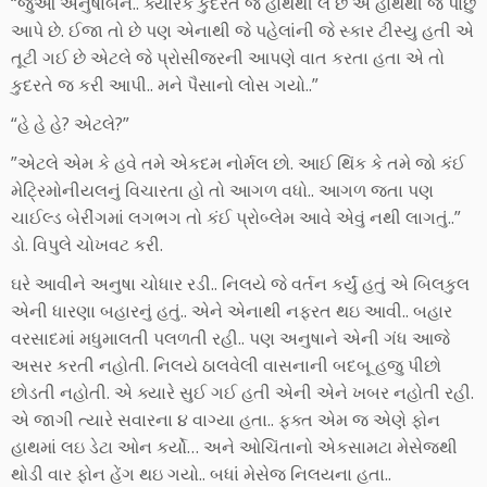
“જુઓ અનુષાબેન.. ક્યારેક કુદરત જે હાથથી લે છે એ હાથથી જ પાછું
આપે છે. ઈજા તો છે પણ એનાથી જે પહેલાંની જે સ્કાર ટીસ્યુ હતી એ
તૂટી ગઈ છે એટલે જે પ્રોસીજરની આપણે વાત કરતા હતા એ તો
કુદરતે જ કરી આપી.. મને પૈસાનો લોસ ગયો..”
“હે હે હે? એટલે?”
”એટલે એમ કે હવે તમે એકદમ નોર્મલ છો. આઈ થિંક કે તમે જો કંઈ
મેટ્રિમોનીયલનું વિચારતા હો તો આગળ વધો.. આગળ જતા પણ
ચાઈલ્ડ બેરીંગમાં લગભગ તો કંઈ પ્રોબ્લેમ આવે એવું નથી લાગતું..”
ડો. વિપુલે ચોખવટ કરી.
ઘરે આવીને અનુષા ચોધાર રડી.. નિલયે જે વર્તન કર્યું હતું એ બિલકુલ
એની ધારણા બહારનું હતું.. એને એનાથી નફરત થઇ આવી.. બહાર
વરસાદમાં મધુમાલતી પલળતી રહી.. પણ અનુષાને એની ગંધ આજે
અસર કરતી નહોતી. નિલયે ઠાલવેલી વાસનાની બદબૂ હજુ પીછો
છોડતી નહોતી. એ ક્યારે સુઈ ગઈ હતી એની એને ખબર નહોતી રહી.
એ જાગી ત્યારે સવારના ૪ વાગ્યા હતા.. ફક્ત એમ જ એણે ફોન
હાથમાં લઇ ડેટા ઓન કર્યો… અને ઓચિંતાનો એકસામટા મેસેજથી
થોડી વાર ફોન હેંગ થઇ ગયો.. બધાં મેસેજ નિલયના હતા..