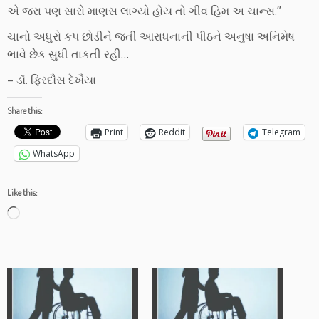
એ જરા પણ સારો માણસ લાગ્યો હોય તો ગીવ હિમ અ ચાન્સ.”
ચાનો અધુરો કપ છોડીને જતી આરાધનાની પીઠને અનુષા અનિમેષ
ભાવે છેક સુધી તાકતી રહી…
– ડૉ. ફિરદૌસ દેખૈયા
Share this:
Print
Reddit
Telegram
WhatsApp
Like this:
Loading…