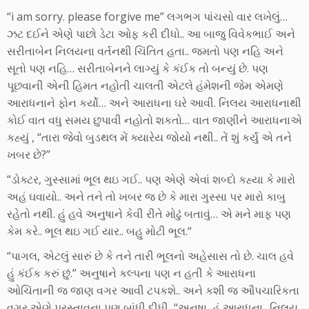
“i am sorry. please forgive me” લગભગ પાંચસો વાર લખેલું…
ઝટ દઈને એણે પાછો ડેટા ઓફ કરી દીધો.. આ બાજુ વિવેકભાઈ અને
સરીતાબેન નિલયના વર્તનથી ચિંતિત હતા.. જમતો પણ નહિ અને
સૂતો પણ નહિ… સરીતાબેનને લાગ્યું કે કંઈક તો બન્યું છે. પણ
પૂછવાની એની હિમત નહોતી ચાલતી એટલે હંમેશની જેમ એમણે
આરાધનાને ફોન કર્યો… અને આરાધના ઘરે આવી. નિલય આરાધનાથી
કોઈ વાત વધુ સમય છુપાવી નહોતો શકતો… વાત જાણીને આરાધનાએ
કહ્યું , “તારા જેવો બુડથલ મેં ક્યારેય જોયો નથી.. તેં શું કર્યું એ તને
ખબર છે?”
“ડોક્ટર, ગુસ્સામાં ભૂલ થઇ ગઈ.. પણ એણે એવાં શબ્દો કહ્યા કે મારો
અહં ઘવાયો.. અને તને તો ખબર જ છે કે મારા ગુસ્સા પર મારો કાબુ
રહેતો નથી. હું હવે અનુષાને કેવી રીતે મોઢું બતાવું… એ મને માફ પણ
કેમ કરે.. ભૂલ થઇ ગઈ યાર.. બહુ મોટી ભૂલ.“
“પાગલ, એટલું સારું છે કે તને તારી ભૂલનો અહેસાસ તો છે. ચાલ હવે
હું કંઈક કરું છું.” અનુષાને કલ્પના પણ ન હતી કે આરાધના
ઓચિંતાની જ જાણ વગર આવી ટપકશે.. અને કશી જ ઔપચારિકતા
વગર એણે પ્રસ્તાવના પણ બાંધી દીધી, “અનુષા, હું આરાધના.. નિલય