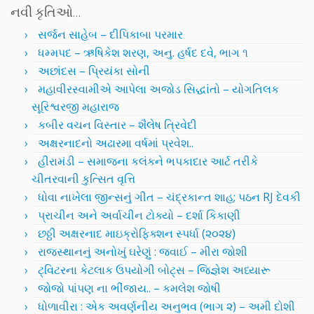
નવી કૃતિઓ…
સર્જન સાહેબ – દીપિકાબા પરમાર
ધમ્મપદ – ઋષિકેશ શરણ, અનુ. હર્ષદ દવે, ભાગ ૧
અછાંદસ – પ્રિયંકા સોની
મહાવીરસ્વામીએ આપેલા અજોડ સિદ્ધાંતો – યોગતિલક
સૂરિશ્વરજી મહારાજ
કબીર વચન વિસ્તાર – શૈલેષ ત્રિવેદી
અક્ષરનાદનો અઢારમા વર્ષમાં પ્રવેશ..
હીરામંડી – સમાજના કલંકને ભપકાદાર આર્ટ તરીકે
ચીતરવાની કુત્સિત વૃત્તિ
ધોવા નાખેલા જીન્સનું ગીત – ચંદ્રકાન્ત શાહ; પઠન RJ દેવકી
પ્રાચીન અને અર્વાચીન ટોક્યો – દર્શા કિકાણી
છઠ્ઠી અક્ષરનાદ માઇક્રોફિક્શન સ્પર્ધા (૨૦૨૪)
રાજસ્થાનનું અનોખું ઘરેણું : જવાઈ – મીરા જોશી
ટ્વિટરના કેટલાક ઉપયોગી બોટ્સ – જિજ્ઞેશ અધ્યારૂ
જોજો પાંપણ ના ભીંજાય.. – કમલેશ જોષી
ધોળાવીરા : એક અવર્ણનીય અનુભવ (ભાગ ૨) – અમી દોશી