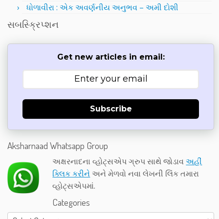
ધોળાવીરા : એક અવર્ણનીય અનુભવ – અમી દોશી
સબસ્ક્રિપ્શન
Get new articles in email:
Subscribe
Aksharnaad Whatsapp Group
અક્ષરનાદના વ્હોટ્સએપ ગ્રુપ સાથે જોડાવ
અહીં
ક્લિક કરીને
અને મેળવો નવા લેખની લિંક તમારા
વ્હોટ્સએપમાં.
Categories
Categories