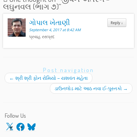
લઘુનવલ (ભાગ ૭)
”
ગોપાલ ખેતાણી
Reply
↓
September 4, 2017 at 8:42 AM
પ્રવાહ રસપ્રદ
Post navigation
←
શ્રી શ્રી ફોન રોમિયો – યશવંત મહેતા
ડાઉનલોડ માટે આઠ નવા ઈ-પુસ્તકો
→
Follow Us
X
Facebook
Bluesky