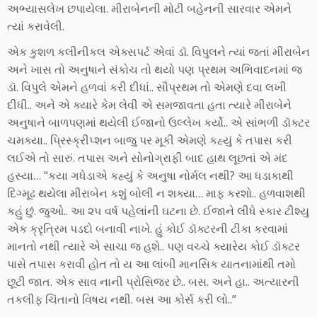
અભ્યાસલેખ છપાયેલા. મીરાબેનની મોટી બહેનની સારવાર એમને
ત્યાં કરાવેલી.
એક કુશળ કલીનીકલ એક્સપર્ટ એવાં ડૉ. વિપુલને ત્યાં જતાં મીરાબેન
અને ખાસ તો અનુષાને સંકોચ તો થયો પણ પ્રથમ અભિવાદનમાં જ
ડૉ. વિપુલે એમને હળવાં કરી દીધાં.. સૌપ્રથમ તો એમણે દવા લખી
દીધી.. અને એ ક્યારે કેમ લેવી એ સમજાવતા હતા ત્યારે મીરાબેને
અનુષાને બાળપણમાં થયેલી ઈજાનો ઉલ્લેખ કર્યો.. એ સાંભળી ડૉક્ટર
ચમક્યા.. પ્રિસ્ક્રીપ્શન બાજુ પર મૂકી એમણે કહ્યું કે તપાસ કરી
લઈએ તો સારું. તપાસ અને સોનોગ્રાફી બાદ હાથ લૂછતાં એ મંદ
હસ્યા… “કયા ગધેડાએ કહ્યું કે અનુષા નોર્મલ નથી? આ ધડાકાથી
દિગ્મૂઢ થયેલા મીરાબેન કશું બોલી ન શક્યા… માફ કરશો.. હળવાશથી
કહું છું. જુઓ.. આ ૨૫ વર્ષ પહેલાંની ઘટના છે. ઈજાને લીધે સ્કાર ટીશ્યુ
એક ક્રૃત્રિમ પડદો બનાવી નાખે. હું કોઈ ડૉક્ટરની ટીકા કરવામાં
માનતો નથી ત્યારે એ સાચા જ હશે.. પણ વચ્ચે ક્યારેય કોઈ ડૉક્ટર
પાસે તપાસ કરાવી હોત તો ય આ લાંબી માનસિક યાતનામાંથી તમો
છૂટી જાત. એક સાવ નાની પ્રોસિજર છે.. બસ. અને હા.. અત્યારની
તકલીફ ચિંતાનો વિષય નથી. બસ આ કોર્સ કરી લો..”