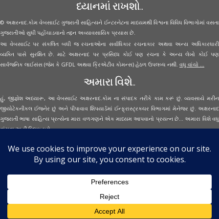
ધ્યાનમાં રાખશો..
© અક્ષરનાદ.કોમ વેબસાઈટ ગુજરાતી સાહિત્યને ઈન્ટરનેટના માધ્યમથી વિશ્વના વિવિધ વિભાગોમાં વસતા
ગુજરાતીઓ સુધી પહોંચાડવાનો તદ્દન અવ્યાવસાયિક પ્રયાસ છે.
આ વેબસાઈટ પર સંકલિત બધી જ રચનાઓના સર્વાધિકાર રચનાકાર અથવા અન્ય અધિકારધારી
વ્યક્તિ પાસે સુરક્ષિત છે. માટે અક્ષરનાદ પર પ્રસિધ્ધ કોઈ પણ રચના કે અન્ય લેખો કોઈ પણ
સાર્વજનિક લાઈસંસ (જેમ કે GFDL અથવા ક્રિએટીવ કોમન્સ) હેઠળ ઉપલબ્ધ નથી.
વધુ વાંચો ...
અમારા વિશે..
હું, જીજ્ઞેશ અધ્યારૂ, આ વેબસાઈટ અક્ષરનાદ.કોમ ના સંપાદક તરીકે કામ કરૂં છું. વ્યવસાયે મરીન
જીયોટેકનીકલ ઈજનેર છું અને પીપાવાવ શિપયાર્ડમાં ઈન્ફ્રાસ્ટ્રક્ચર વિભાગમાં મેનેજર છું. અક્ષરનાદ
ગુજરાતી ભાષા સાહિત્ય પ્રત્યેના મારા વળગણને એક માધ્યમ આપવાનો પ્રયત્ન છે... અમારા વિશે વધુ
વાંચવા
અહીં ક્લિક કરો...
Secured Site Assurance
· © 2026
Aksharnaad.com
By Jignesh Adhyaru ·
· All Rights Reserved ·
Back to top