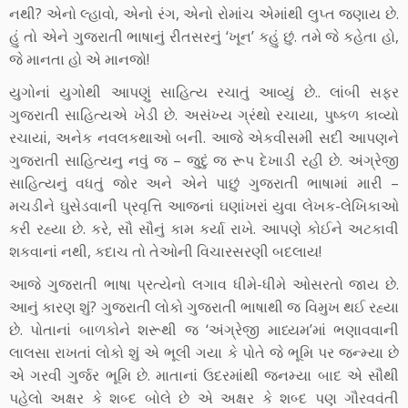
નથી? એનો લ્હાવો, એનો રંગ, એનો રોમાંચ એમાંથી લુપ્ત જણાય છે.
હું તો એને ગુજરાતી ભાષાનું રીતસરનું ‘ખૂન’ કહું છું. તમે જે કહેતા હો,
જે માનતા હો એ માનજો!
યુગોનાં યુગોથી આપણું સાહિત્ય રચાતું આવ્યું છે.. લાંબી સફર
ગુજરાતી સાહિત્યએ ખેડી છે. અસંખ્ય ગ્રંથો રચાયા, પુષ્કળ કાવ્યો
રચાયાં, અનેક નવલકથાઓ બની. આજે એકવીસમી સદી આપણને
ગુજરાતી સાહિત્યનુ નવું જ – જુદું જ રૂપ દેખાડી રહી છે. અંગ્રેજી
સાહિત્યનું વધતું જોર અને એને પાછું ગુજરાતી ભાષામાં મારી –
મચડીને ઘુસેડવાની પ્રવૃત્તિ આજનાં ઘણાંખરાં યુવા લેખક-લેખિકાઓ
કરી રહ્યા છે. કરે, સૌ સૌનું કામ કર્યા રાખે. આપણે કોઈને અટકાવી
શકવાનાં નથી, કદાચ તો તેઓની વિચારસરણી બદલાય!
આજે ગુજરાતી ભાષા પ્રત્યેનો લગાવ ધીમે-ધીમે ઓસરતો જાય છે.
આનું કારણ શું? ગુજરાતી લોકો ગુજરાતી ભાષાથી જ વિમુખ થઈ રહ્યા
છે. પોતાનાં બાળકોને શરૂથી જ ‘અંગ્રેજી માધ્યમ’માં ભણાવવાની
લાલસા રાખતાં લોકો શું એ ભૂલી ગયા કે પોતે જે ભૂમિ પર જન્મ્યા છે
એ ગરવી ગુર્જર ભૂમિ છે. માતાનાં ઉદરમાંથી જનમ્યા બાદ એ સૌથી
પહેલો અક્ષર કે શબ્દ બોલે છે એ અક્ષર કે શબ્દ પણ ગૌરવવંતી