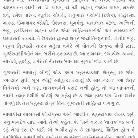
ચંદ્રકાન્ત બક્ષી, રા. વિ. પાઠક, ચં. ચી. મહેતા, જયંત પાઠક, મકરંદ
દવે, રમેશ પારેખ, રઘુવીર ચૌધરી, મનુભાઈ પંચોળી (દર્શક), મોહમ્મદ
માંકડ, ઉમાશંકર જોશી, ઉશનસ, ધૂમકેતુ, પન્નાલાલ પટેલ, અશ્વિની
ભટ્ટ, હરકિસન મહેતા વગેરે જેવા સાહિત્યકારોએ આ સમયગાળો
ધમધમતો રાખ્યો. તે ઉપરાંત હાસ્ય ક્ષેત્રે જ્યોતિન્દ્ર દવે, વિનોદ ભટ્ટ,
બકુલ ત્રિપાઠી, તારક મહેતા વગેરે એ પોતાની ઉત્કૃષ્ઠ શૈલી દ્વારા
ગુર્જરવાસીઓને મન ભરીને હસાવ્યા છે. આ સમયમાં રચાયેલા કાવ્યો,
સોનેટો, હાઈકુ, વગેરે તો રીતસર ‘સોનામાં સુગંધ’ જેવા લાગે છે.
ગુજરાતી ભાષાનું બીજું એક અંગ ‘રહસ્યકથા’ ક્ષેત્રનુ છે જેમાં
અત્યાર સુધી ખૂબ ઓછું સાહિત્ય રચાયું છે. સામાન્યતઃ આ ક્ષેત્ર
વિવેચકો અને ઘણા વાચકવર્ગને પસંદ નથી હોતું. તો આ બાબતની
સામી નમ્ર દલીલે એટલું જ કહેવું છે કે જેમ હાથ-પગ વિના શરીર
પાંગળું છે, તેમ ‘રહસ્ય ક્ષેત્ર’ વિના ગુજરાતી સાહિત્ય પાંગળું છે.
ભાષાકીય બાબતમાં લોકપ્રિય અને જાણીતા રહસ્યકથા લેખક શ્રી
કનુ ભગદેવ યાદ આવે. તેઓ કહેતા કે, “મને વાંચક ‘વાચક’ જ બની
રહે તેમાં રસ છે. પછી એ અમીર હોય કે સામાન્ય, શિક્ષિત હોય કે
અશિક્ષિત. આથી જેમ બને તેમ અંગ્રેજી હાઈસોસાયટીનાં શબ્દો ટાળું