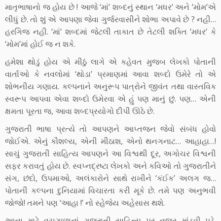
માતૃભાષાનો જ હોય છે ! આજે ‘માં’ શબ્દનું સ્થાન ‘મધર’ અને ‘મોમ’એ
લીધું છે. તો શું એ આપણા જેવા ગુર્જરવાસીને શોભા અપાવે છે ? નહી…
હરગિજ નહી. ‘માં’ શબ્દમાં જેટલી તાકાત છે તેટલી શક્તિ ‘મધર’ કે
‘મોમ’માં હોઈ જ ન શકે.
હમેશા થોડું હોય એ મીઠું લાગે એ કહેવત મુજબ લેખકો પોતાની
વાર્તાઓ કે નવલોમાં ‘થોડા’ પ્રમાણમાં આવા શબ્દો ઉમેરે તો એ
શોભનીય ગણાય. કલ્પનાને અનુરૂપ પાત્રોને જીવંત તથા વાસ્તવિક
સ્વરૂપ આપવા એવા શબ્દો ઉમેરવા એ હું પણ માનું છું. પણ… એની
ક્ષમતા પૂરતા જ, આવા શબ્દપ્રયોગો દીપી ઊઠે છે.
ગુજરાતી ભાષા પ્રત્યે તો આપણને આપ્તજન જેવો સંબંધ હોવો
જોઈએ. એનું કૌશલ્ય, એની મીઠાશ, એનો થનગનાટ… આહાહા…!
સાચું ગુજરાતી સાહિત્ય આપણને આ વિશ્વથી દૂર, અગોચર વિશ્વની
સફર કરાવતું હોય છે. સ્વપ્નદ્રષ્ટા લેખકો અને કવિઓ તો ગુજરાતીને
સંગ, છંદો, ઉપમાઓ, અલંકારોને સાથે રાખીને ‘કંઈક’ અલગ જ…
પોતાની કલ્પના દુનિયામાં વિચારતા કરી મૂકે છે. તમે પણ અનુભવી
જોજો! તમને પણ ‘આહા !’ નો સ્હેજેય અહેસાસ થશે.
આના માટે વચગાળાનાં ગુજરાતી સાહિત્ય પર નજર માંડવી પડે.