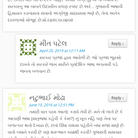
સરકારનુ આ બાબતે ઉદાસીન વલણ સ્પષ્ટ છે.અરે… ગુજરાતી ભાષાની
હિમાયત કરનારાના સંતાનો અંગ્રેજી માધ્યમમા ભણે છે, તેના અનેક
દાખલાઓ મોજુદ છે.મો.૯૪૨૬૫૬૦૪૦૨
મીત પટેલ
Reply
↓
April 25, 2019 at 12:11 AM
સરકાર પ્રજા દ્વારા આવેલી છે. જો પ્રજા જુસ્સો
દાખવે તો સરકારે જખ મારીને પ્રાદેશિક ભાષા અપનાવી પડે.
જનતા બળવાન છે.
નટુભાઈ મોઢા
Reply
↓
June 15, 2016 at 12:51 PM
તમારી વાત પરમ આનંદ કરાવે તેવી છે. મને તો લાગે છે કે
આપણી ભાષા (માતૃભાષા કહેવી કે કેમ!?) નું ખૂન નહિ પણ તેના પર
બળાત્કાર થતો દેખાય છે, છતાં ઊંધા ચશમા પહેરીને બધા મજા માણે છે.
વાતો બધાને કરવી છે પણ શરૂઆત ક્યાંથી કરવી? ગુજરાતી સમાચાર