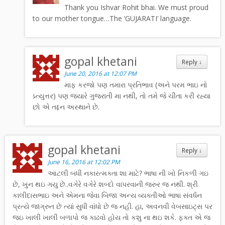
Thank you Ishvar Rohit bhai. We must proud
to our mother tongue…The ‘GUJARATI’ language.
gopal khetani
Reply
↓
June 20, 2016 at 12:07 PM
માફ કરજો પણ તમારા પ્રતિભાવ (અને પરમ ભાઇ નો
પ્ર્ત્યુત્તર) પણ જ્યારે ગુજરાતી મા નથી, તો તમે જે ચીંતા કરી રહ્યા
છો એ તદ્દન અસ્થાને છે.
gopal khetani
Reply
↓
June 16, 2016 at 12:02 PM
આટલી બધી નકારત્મક્તા શા માટે? ભાષા ની ખો નિકળી ગઇ
છે, ખુન થઇ ગયુ છે..વગેરે વગેરે શબ્દો વાપરવાની જરુર જ નથી. શ્રી
કાલીદાસભાઇ અને એમના જેવા બિજા અન્ય વ્યક્તીઓ ભાષા સંવર્ધન
પ્રત્યે જાગ્રુત છે ત્યાં સુધી વાંધો છે જ નહી. હા, અવનવી વેબસાઇટ્સ પર
જઇ ખાલી ખાલી બળાપો જ કાઢવો હોય તો કશુ ના થઇ શકે. ફક્ત એ જ