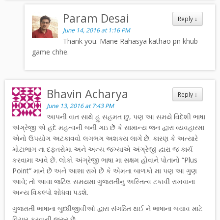
Param Desai
Reply
↓
June 14, 2016 at 1:16 PM
Thank you. Mane Rahasya kathao pn khub
game chhe.
Bhavin Acharya
Reply
↓
June 13, 2016 at 7:43 PM
આપની વાત સાથે હુ સહમત છુ, પણ આ સમયે વિદેશી ભાષા
અંગ્રેજી એ હદે મહત્વની બની ગઇ છેૅૅ કે સામાન્ય જન દ્વારા વ્યવહારમા
એનો ઉપયોગ અટકાવવો લગભગ અશક્ય લાગે છેૅૅ. કારણ કે અત્યારે
મોટાભાગ ના દફતરોમા અને અન્ય જગ્યાએ અંગ્રેજી દ્વારા જ કાર્ય
કરવામા આવે છેૅૅ. લોકો અંગ્રેજી ભાષા મા સક્ષમ હોવાને પોતાનો “Plus
Point” માને છેૅૅ અને આશા રાખે છેૅૅ કે એમના બાળકો મા પણ આ ગુણ
આવે; તો આવા જટિલ સમયમા ગુજરાતીનુ અસ્તિત્વ ટકાવી રાખવાના
અન્ય વિકલ્પો શોધવા પડશે.
ગુજરાતી ભાષાના બુધ્ધીજીવીઓ દ્વારા સંગઠિત થઈ ને ભાષાના બચાવ માટે
વિચાર કરવાની જરુર છેૅૅ.