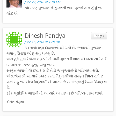
June 22, 2016 at 7:18 AM
કોઈ પણ ગુજરાતીને ગુજરાતી ભાષા પ્રત્યે માન હોવું જ
જોઈએ.
Dinesh Pandya
Reply
↓
June 18, 2016 at 1:29 PM
આ ચર્ચા ઘણા દાયકાઓ થી ચાલે છે. જ્યારથી ગુજરાતી
ભાષાનું શિક્ષણ ઓછું થતું ચાલ્યું છે.
અને હવે મુંબઈ જેવા શહેરમાં તો ઘણી ગુજરાતી શાળાઓ બન્ધ થઈ ગઈ
છે અને આ ક્રમ હજી ચાલુ જ છે.
સંસ્કૃત ભાષાની જે દશા થઈ છે તેવી જ ગુજરાતીની ભવિષ્યમાં થશે.
એસ.એસ.સી. માં માર્ક સ્કોર કરવા વિદ્યાર્થીઓ સંસ્કૃત વિષય રાખે છે.
પછી બહુ જ ઓછા વિદ્યાર્થીઓ આગળ ઉપર સંસ્કૃતનું ઉચ્ચ શિક્ષણ લે
છે.
દરેક પ્રાદેશિક ભાષાની તો અત્યારે આ હાલત છે ભવિષ્યનું રામ જાણે.
દિનેશ પંડ્યા