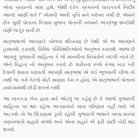
એવા પ્રયત્નો મારા હશે, જેથી દરેક પ્રકારનો વાચકવર્ગ નિર્દોષ
આનંદ માણી શકે !” એમની આવી વૃત્તિ મને ખરેખર ગમી છે. એમને
છેક સુધી પોતાનાં નિશ્ચય મુજબ પોતાની કલમને અંગ્રેજી શબ્દોથી
ઘણી જ દૂર રાખી છે.
માતૃભાષાએ આપણને બોલતાં શીખવ્યા છે તેથી એ જ આપણને
હસાવશે, રડાવશે, વિવિધ પરિસ્થિતિઓનો અનુભવ કરાવશે. આજ છે
આપણું ગુજરાતી સાહિત્ય કે જે માનવીના વિચારોને બદલી નાખે છે.
એને વિદ્વતા નો અનુભવ કરાવે છે. શરીરનાં રુંએ રુંઆ ખડા કરી
દેવાની ક્ષમતા ધરાવતી આપણી માતૃભાષા એ કંઈ ભૂલવાની ચીજ તો
નથી જ. ગમે તેટલો મોટો માણસ કેમ ન હોય, એ માતૃભાષાને પોતાનાં
હ્યદયમાંથી છોડી શકતો નથી.
આ નાનકડા લેખ દ્વારા મારે એટલું જ કહેવું છે કે આજે ગુજરાતી
સાહિત્ય પર થઇ રહેલા અત્યાચારો સારા પરિણામ નહી લાવે. એ
અટકશે તો જ ઊંડાણમાં ડૂબી રહેલી ગુજરાતી ભાષાને નાના-સરખાં
તણખલાંનો સહારો મળશે અને એના સહારે એ ફરી પાછી બેઠી થઇ
શકશે.