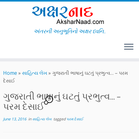
અંતરની અનુભૂતિનો અક્ષર ધ્વનિ..
Skip
to
Home
»
સાહિત્ય લેખ
»
ગુજરાતી ભાષાનું ઘટતું પ્રભુત્વ… – પરમ
content
દેસાઈ
ગુજરાતી ભાષાનું ઘટતું પ્રભુત્વ… –
27
પરમ દેસાઈ
June 13, 2016
in
સાહિત્ય લેખ
tagged
પરમ દેસાઈ