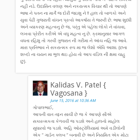
નહી નડે. ઉદાસિન વલણ અને નકરાત્મક વિચાર થી તો આપણે
ભાષા ને પતન ના માર્ગે જ દોરી જઇશુ ને !! હાલ તો બાળકો અને
યુવા પેઢી ગુજરાતી વાંચન પ્રત્યે આકર્ષાય તે જરુરી છે. ભાષા શુધ્ધી
અને વ્યાકરણ મહત્વનુ છે જ, પર્ંતુ એ પહેલા લોકો ને વાંચવા,
લખવા પ્રેરીત કરીએ એ વધુ મહત્વ નુ છે. ક્રમાનુસાર આગળ
વધતા રહિશુ તો ગરવી ગુજરાત ની ગરીમા ને આંચ નહિ જ આવે.
મારા પ્રતિભાવ ને સકરાત્મક રુપ મા જ લેશો એવિ આશા. (છતા
શબ્દો ના ચયન મા ભુલ થઇ હોય તો આપ વડિલ ની ક્ષમા ચાહુ
છુ).
Kalidas V. Patel {
Vagosana }
June 15, 2016 at 10:36 AM
ગોપાલભાઈ,
આપની વાત તદ્દન સાચી છે જ કે આપણે સૌએ
સકારત્મકતા કેળવવી જ પડશે અને હાલનો માહોલ
સુધારવો જ પડશે. અહિ ઓસ્ટ્રેલિયામાં અમે વડીલોની
એક ” ગાર્ડન ક્લબ ” બનાવી છે અને નિયમિત એક મોટા