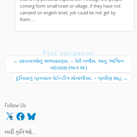
coming form small town or village, if they have not
camand on english level, job could be not get by
them….
Post navigation
←
યાતનાઓનું અભયારણ્ય.. – પેરી બર્જેસ, અનુ. અશ્વિન
ચંદારાણા (ભાગ ૨૯)
દુનિયાનું પ્રખ્યાત પેઈન્ટીંગ મોનાલીસા.. – પ્રવીણ શાહ
→
Follow Us
X
Facebook
Bluesky
નવી કૃતિઓ…