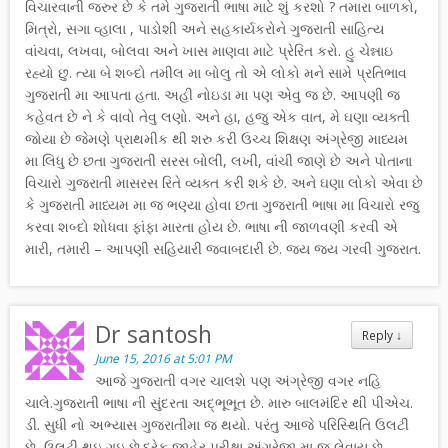
વિચારવાની જરુર છે કે તમે ગુજરાતી ભાષા માટે શું કરશો ? તમારા બાળકો,
મિત્રો, સગા વ્હાલા , પાડોશી અને સહકાર્યકરોને ગુજરાતી સાહિત્ય
વાંચવા, લખવા, બોલવા અને ખાસ માણવા માટે પ્રેરિત કરો. હુ ચેન્નાઇ
રહ્યો છુ. ત્યા બે શબ્દો તમીલ મા બોલુ તો એ લોકો મને સામે પ્રતિભાવ
ગુજરાતી મા આપતા હતા. અહી નોઇડા મા પણ એવુ જ છે. આપણી જ
કહેવત છે ને કે વાવો તેવુ લણો. અને હા, હજુ એક વાત, મે ઘણા વ્યક્તી
જોયા છે જેમણે પ્રાથમીક થી શરુ કરી ઉચ્ચ શિક્ષણ અંગ્રેજી માધ્યમ
મા લિધુ છે છતા ગુજરાતી સરસ બોલી, લખી, વાંચી જાણે છે અને પોતાના
વિચારો ગુજરાતી માસરસ રિતે વ્યક્ત કરી શકે છે. અને ઘણા લોકો એવા છે
કે ગુજરાતી માધ્યમ મા જ ભણ્યા હોવા છતા ગુજરાતી ભાષા મા વિચારો રજુ
કરવા શબ્દો શોધવા ફાંફા મારતા હોય છે. ભાષા ની જાળવણી કરવી એ
મારી, તમારી – આપણી સહિયારી જવાબદારી છે. જય જય ગરવી ગુજરાત.
Dr santosh
Reply
↓
June 15, 2016 at 5:01 PM
આજે ગુજરાતી વગર ચાલશે પણ અંગ્રેજી વગર નહિ
ચાલે.ગુજરાતી ભાષા ની સુંદરતા અદ્ભૂભૂત છે. મારુ બાલમંદિર થી પીએચ.
ડી. સુધી નો અભ્યાસ ગુજરાતીમા જ થયો. પરંતુ આજે પરિસ્થિતિ ઉલટી
છે, ઉલટી થઇ ગઇ છે.દરેક જાહેર પરીક્ષા અંગ્રેજી મા જ લેવાય છે.