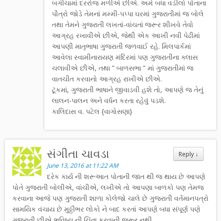
બગીચામાં દરરોજ મળીએ છીએ. અમે બધા વડીલો પોતાના
પૌત્રો જોડે તેમનાં મમ્મી-પપ્પા ઘરમાં ગુજરાતીમાં જ બોલે
તથા તેમને ગુજરાતી લખતાં-વાંચતાં જરૂર શીખવે તેવો
આગ્રહ રખાવીએ છીએ, જેથી એક આખી નવી પેઢીમાં
આપણી માતૃભાષા ગુજરાતી જળવાઈ રહે. મિલપાર્કમાં
આવેલા સ્વામીનારાયણ મંદિરમાં પણ ગુજરાતીના ક્લાસ
ચલાવીએ છીએ, તથા ” બાળસભા ” માં ગુજરાતીમાં જ
વાતચીત કરવાનો આગ્રહ રાખીએ છીએ.
ટૂંકમાં, ગુજરાતી ભાષાને જીવાડવી હશે તો, આપણે જ તેનું
લાલન-પાલન અને વર્ધન કરતા રહેવું પડશે.
કાલિદાસ વ. પટેલ {વાગોસણા}
સંગીતા ચાવડા
Reply
↓
June 13, 2016 at 11:22 AM
દરેક કાર્ય ની શરૂઆત પોતાની જાત થી જ થાય છે આપણે
પોતે ગુજરાતી બોલીએ, વાંચીએ, લખીએ તો આપણા બાળકો પણ તેમજ
કરવાના આજે પણ ગુજરાતી શાળા કોલેજો ચાલે છે ગુજરાતી વર્તમાનપત્રો
સામયિક વંચાય છે મુઠ્ઠીભર લોકો ને બાદ કરતાં આપણે બધા સંપૂર્ણ પણે
ગુજરાતી છીએ ભવિષ્ય ની ચિંતા કરવાની જરૂર નથી