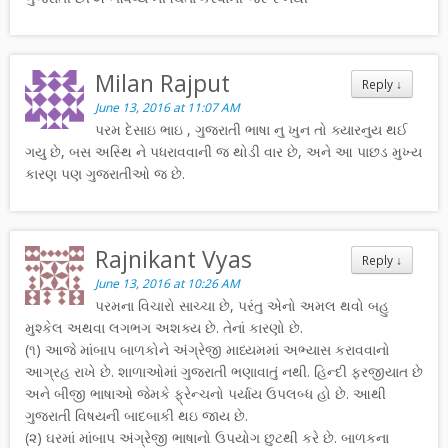
Milan Rajput
Reply
↓
June 13, 2016 at 11:07 AM
પરમ દેસાઇ ભાઇ , ગુજરાતી ભાષા નુ ખુન તો ક્યારનુય થઈ
ગયુ છે, બસ અસ્થિ ને પધરાવવાની જ થોડી વાર છે, અને આ પાછડ મુખ્ય
કારણ પણ ગુજરાતીઓ જ છે.
Rajnikant Vyas
Reply
↓
June 13, 2016 at 10:26 AM
પરમના વિચારો સાચ્ચા છે, પરંતુ એનો અમલ થવો બહુ
મુશ્કેલ અથવા લગભગ અશક્ય છે. તેનાં કારણો છે.
(૧) આજે માંબાપ બાળકોને અંગ્રેજી માધ્યમમાં અભ્યાસ કરાવવાનો
આગ્રહ રાખે છે. શાળાઓમાં ગુજરાતી ભણાવાતું નથી. હિન્દી ફરજીયાત છે
અને બીજી ભાષાઓ જેમકે ફ્રેન્ચનો પર્યાય ઉપલબ્ધ હો છે. આથી
ગુજરાતી વિષયની બાદબાકી થઇ જાય છે.
(૨) ઘરમાં માંબાપ અંગ્રેજી ભાષાનો ઉપયોગ છુટથી કરે છે. બાળકના