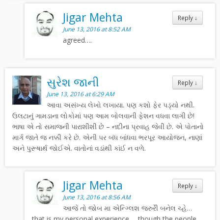
Jigar Mehta
Reply
↓
June 13, 2016 at 8:52 AM
agreed….
સુરેશ જાની
Reply
↓
June 13, 2016 at 6:29 AM
આવા અસંખ્ય લેખો લખાયા. પણ કશો ફેર પડ્યો નથી.
ઉલટાનું ગામડાના લોકોમાં પણ આમ બોલવાની ફેશન વધવા લાગી છે!
ભાષા એ તો સમાજની પારાશીશી છે – નદીના પ્રવાહ જેવી છે. એ પોતાનો
માર્ગ જાતે જ નક્કી કરે છે. એની પર બંધ બાંધવા ભરપૂર આયોજન, નાણાં
અને પુરૂષાર્થ જોઈએ. વાતોનાં વડાંથી કાંઈ ન વળે.
Jigar Mehta
Reply
↓
June 13, 2016 at 8:56 AM
આજે તો જોબ મા એન્ગ્લિશ જરુરેી બનેલ ચ્હે…
that is my personal experience…. though the people