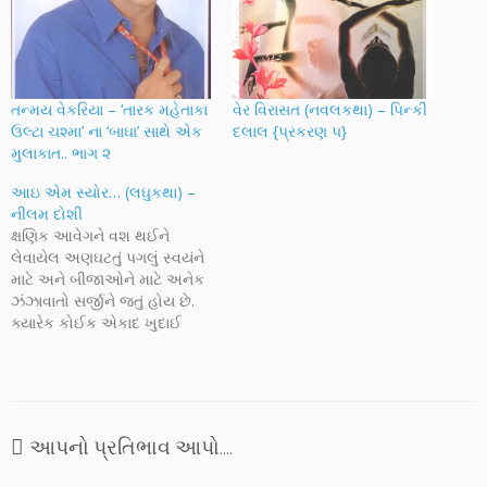
તન્મય વેકરિયા – ‘તારક મહેતાકા
વેર વિરાસત (નવલકથા) – પિન્કી
ઉલ્ટા ચશ્મા’ ના ‘બાઘા’ સાથે એક
દલાલ {પ્રકરણ ૫}
મુલાકાત.. ભાગ ૨
આઇ એમ સ્યોર… (લઘુકથા) –
નીલમ દોશી
ક્ષણિક આવેગને વશ થઈને
લેવાયેલ અણઘટતું પગલું સ્વયંને
માટે અને બીજાઓને માટે અનેક
ઝંઝાવાતો સર્જીને જતું હોય છે.
ક્યારેક કોઈક એકાદ ખુદાઈ
ચમત્કાર મદદગાર બનીને આવે
અને જીવનને ફરીથી તેના મૂળ
હેતુ તરફ, માર્ગે લઈ આવે છે.
નીલમબેન દોશીની આવી સુંદર
કૃતિઓ અક્ષરનાદ પર પ્રસ્તુત
આપનો પ્રતિભાવ આપો....
કરવાનો આનંદ અદકેરો છે.
અક્ષરનાદને…