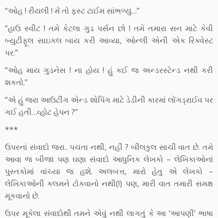
“ઓહ ! રીયલી ! મેં તો ફસ્ટ ટાઈમ સાંભળ્યું…”
“હાઉ સ્વીટ ! તમે કેટલા ગુડ પર્સન છો ! તમે તમારા સન માટે કેવી
બ્યુટીફૂલ સાઇકલ બાય કરી આવ્યા, ઓન્લી એની એક રિક્વેસ્ટ
પર.”
“ઓહ માય ગુડનેસ ! ના હોય ! હું કઈ જ અન્ડરસ્ટેન્ડ નથી કરી
શકતો.”
“એ હું જરા આઉટીંગ એન્ડ શોપિંગ માટે ડેડીની કારમાં લોંગડ્રાઈવ પર
ગઈ હતી…વ્હોટ હેપન ?”
***
ઉપરનાં સંવાદો જરા.. પચતા નથી, નહીં ? બીલકુલ સાચી વાત છે. તમે
આવા જ બીજા પણ ઘણા સંવાદો આધુનિક લેખકો – લેખિકાઓનાં
પુસ્તકોમાં વાંચ્યા જ હશે. અલબત્ત, મારો હેતુ એ લેખકો –
લેખિકાઓની કલમને ટોકવાનો નથી(!) પણ, મારી વાત તમારી સમક્ષ
મૂકવાનો છે.
ઉપર મૂકેલા સંવાદોથી તમને એવું નથી લાગતું કે આ ‘આપણી’ ભાષા