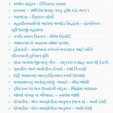
સર્જન સાહેબ – દીપિકાબા પરમાર
ધમ્મપદ – ઋષિકેશ શરણ, અનુ. હર્ષદ દવે, ભાગ ૧
અછાંદસ – પ્રિયંકા સોની
મહાવીરસ્વામીએ આપેલા અજોડ સિદ્ધાંતો – યોગતિલક
સૂરિશ્વરજી મહારાજ
કબીર વચન વિસ્તાર – શૈલેષ ત્રિવેદી
અક્ષરનાદનો અઢારમા વર્ષમાં પ્રવેશ..
હીરામંડી – સમાજના કલંકને ભપકાદાર આર્ટ તરીકે
ચીતરવાની કુત્સિત વૃત્તિ
ધોવા નાખેલા જીન્સનું ગીત – ચંદ્રકાન્ત શાહ; પઠન RJ દેવકી
પ્રાચીન અને અર્વાચીન ટોક્યો – દર્શા કિકાણી
છઠ્ઠી અક્ષરનાદ માઇક્રોફિક્શન સ્પર્ધા (૨૦૨૪)
રાજસ્થાનનું અનોખું ઘરેણું : જવાઈ – મીરા જોશી
ટ્વિટરના કેટલાક ઉપયોગી બોટ્સ – જિજ્ઞેશ અધ્યારૂ
જોજો પાંપણ ના ભીંજાય.. – કમલેશ જોષી
ધોળાવીરા : એક અવર્ણનીય અનુભવ (ભાગ ૨) – અમી દોશી
ધોળાવીરા : એક અવર્ણનીય અનુભવ – અમી દોશી