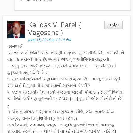
Kalidas V. Patel {
Reply
↓
Vagosana }
June 13, 2016 at 12:14 PM
પરમભાઈ,
આટલી નાની ઊંમરે આપ આપણી માતૃભાષા ગુજરાતીની ચિંતા કરો છો એ
વાત નમસ્કારને પાત્ર છે. આભાર એક ગુજરાતીગિરાના ચાહકનો.
… પરંતુ, દુઃખ સાથે આજના માહોલને અવલોકતાં, — અત્યંત દુઃખી
હ્રૃદયે લખવું પડે છે કે …
૧. ગુજરાતી માધ્યમની સ્કૂલમાં બાળકોને મૂકવાં છે … પરંતુ, ઉત્તમ કહી
શકાય તેવી ગુજરાતી માધ્યમવાળી શાળાઓ કેટલી ?
૨. કેટલા ગુજરાતીઓના ઘરમાં ગુજરાતી જોડણી કોશ છે ? { સાર્થ,વિનીત
કે બીજો કોઈ પણ ગુજરાતી શબ્દકોશ } … { હા, ઈગ્લીંશ ડીક્ષ્નેરી તો છે !
}
૩. પોતાનું બાળક સાચું અને સારું ગુજરાતી બોલે, લખે, સમજે એવો
આગ્રહ રાખનારા { શિક્ષિત ! } વાલી કેટલા ?
૪. બોલવામાં, લખવામાં, વ્યહવારમાં શુધ્ધ ગુજરાતી ભાષાનો આગ્રહ
રાખનારા કેટલા ? — { લોકો વેદિયા કહે તેની બીક લાગે છે , નહિ ? }