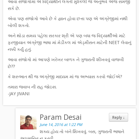
આવા સંજોગોમાં એ વિદ્યાર્થીને લગતી મુશ્કેલી જે અનુભવે એજ સમજી
સકે છે.
એવા પણ સંજોગો આવે છે કે જ્ઞાન હોવા છત્તા પણ એ અંગ્રેજીમાં નથી
બોલી શકતો.
અને થોડા સમય પહેલા સરકાર શ્રી એ પણ બધા જ વિદ્યાર્થીઓ માટે
ફરજીયાત અંગ્રેજી ભાષા માં મેડીકલ માં એડ્મીસન માટેની NEET લેવાનું
નક્કી કર્યું હતું.
આવા સંજોગો માં આપણે ખરેખર બાળક ને ગુજરાતી શીખવવું વાજબી
છે??
કે શરુઆત થી જ અંગ્રેજી માધ્યમ માં જ અભ્યાસ કરવો જોઈએ?
તમારા જવાબ ની રાહ જોઇસ.
-JAY JIVANI
Param Desai
Reply
↓
June 14, 2016 at 1:22 PM
શક્ય હોય તો બંને શિખવવું. બસ, ગુજરાતી ભાષાને
અપમાનિત ન કરવી.