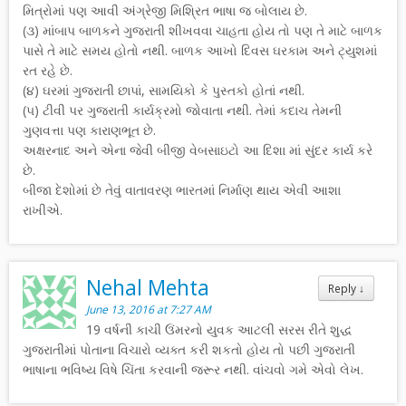
મિત્રોમાં પણ આવી અંગ્રેજી મિશ્રિત ભાષા જ બોલાય છે.
(૩) માંબાપ બાળકને ગુજરાતી શીખવવા ચાહતા હોય તો પણ તે માટે બાળક
પાસે તે માટે સમય હોતો નથી. બાળક આખો દિવસ ઘરકામ અને ટ્યુશમાં
રત રહે છે.
(૪) ઘરમાં ગુજરાતી છાપાં, સામયિકો કે પુસ્તકો હોતાં નથી.
(૫) ટીવી પર ગુજરાતી કાર્યક્રમો જોવાતા નથી. તેમાં કદાચ તેમની
ગુણવત્તા પણ કારાણભૂત છે.
અક્ષરનાદ અને એના જેવી બીજી વેબસાઇટો આ દિશા માં સુંદર કાર્ય કરે
છે.
બીજા દેશોમાં છે તેવું વાતાવરણ ભારતમાં નિર્માણ થાય એવી આશા
રાખીએ.
Nehal Mehta
Reply
↓
June 13, 2016 at 7:27 AM
19 વર્ષની કાચી ઉંમરનો યુવક આટલી સરસ રીતે શુદ્ધ
ગુજરાતીમાં પોતાના વિચારો વ્યક્ત કરી શકતો હોય તો પછી ગુજરાતી
ભાષાના ભવિષ્ય વિષે ચિંતા કરવાની જરૂર નથી. વાંચવો ગમે એવો લેખ.