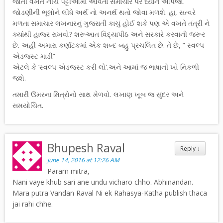
જોતી વખતે નીચે પટ્ટીઓમાં આવતા સમાચાર પર ધ્યાન આપજો.
જોડણીની ભૂલોને લીધે અર્થ નો અનર્થ થતો જોવા મળશે. હા, સત્વરે
મળતા સમાચાર લખનારનું ગુજરાતી કાચું હોઈ શકે પણ એ વખતે તંત્રી ને
ક્યાંથી હાજર રાખવો? શરૂઆત વિદ્યાપીઠ અને સરકારે કરવાની જરૂર
છે. અહીં અમારા કર્ણાટકમાં એક શબ્દ બહુ પ્રચલિત છે. તે છે, ” સ્વલ્પ
એડજસ્ટ માડી”
એટલે કે ‘સ્વલ્પ એડજસ્ટ કરી લો’.અને આમાં જ ભાષાની ખો નિકળી
જશે.
તમારી ઉંમરના મિત્રોનો સાથ મેળવો. લખાણ ખૂબ જ સુંદર અને
સમયોચિત.
Bhupesh Raval
Reply
↓
June 14, 2016 at 12:26 AM
Param mitra,
Nani vaye khub sari ane undu vicharo chho. Abhinandan.
Mara putra Vandan Raval Ni ek Rahasya-Katha publish thaca
jai rahi chhe.