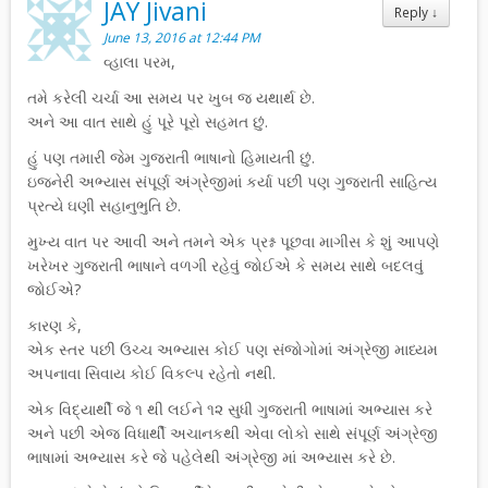
JAY Jivani
Reply
↓
June 13, 2016 at 12:44 PM
વ્હાલા પરમ,
તમે કરેલી ચર્ચા આ સમય પર ખુબ જ યથાર્થ છે.
અને આ વાત સાથે હું પૂરે પૂરો સહમત છું.
હું પણ તમારી જેમ ગુજરાતી ભાષાનો હિમાયતી છું.
ઇજનેરી અભ્યાસ સંપૂર્ણ અંગ્રેજીમાં કર્યા પછી પણ ગુજરાતી સાહિત્ય
પ્રત્યે ઘણી સહાનુભુતિ છે.
મુખ્ય વાત પર આવી અને તમને એક પ્રશ્ન પૂછવા માગીસ કે શું આપણે
ખરેખર ગુજરાતી ભાષાને વળગી રહેવું જોઈએ કે સમય સાથે બદલવું
જોઈએ?
કારણ કે,
એક સ્તર પછી ઉચ્ચ અભ્યાસ કોઈ પણ સંજોગોમાં અંગ્રેજી માધ્યમ
અપનાવા સિવાય કોઈ વિકલ્પ રહેતો નથી.
એક વિદ્યાર્થી જે ૧ થી લઈને ૧૨ સુધી ગુજરાતી ભાષામાં અભ્યાસ કરે
અને પછી એજ વિધાર્થી અચાનકથી એવા લોકો સાથે સંપૂર્ણ અંગ્રેજી
ભાષામાં અભ્યાસ કરે જે પહેલેથી અંગ્રેજી માં અભ્યાસ કરે છે.