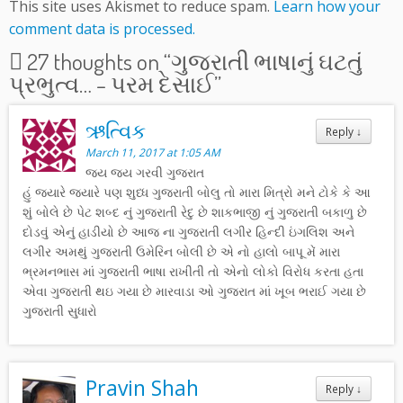
This site uses Akismet to reduce spam.
Learn how your
comment data is processed.
27 thoughts on “
ગુજરાતી ભાષાનું ઘટતું
પ્રભુત્વ… – પરમ દેસાઈ
”
ઋત્વિક
Reply
↓
March 11, 2017 at 1:05 AM
જય જય ગરવી ગુજરાત
હું જ્યારે જ્યારે પણ શુધ્ધ ગુજરાતી બોલુ તો મારા મિત્રો મને ટોકે કે આ
શું બોલે છે પેટ શબ્દ નું ગુજરાતી રેદુ છે શાકભાજી નું ગુજરાતી બકાળુ છે
દોડવું એનું હાડીયો છે આજ ના ગુજરાતી લગીર હિન્દી ઇંગલિશ અને
લગીર અમથું ગુજરાતી ઉમેરિન બોલી છે એ નો હાલો બાપૂ મેં મારા
ભ્રમનભાસ માં ગુજરાતી ભાષા રાખીતી તો એનો લોકો વિરોધ કરતા હતા
એવા ગુજરાતી થઇ ગયા છે મારવાડા ઓ ગુજરાત માં ખૂબ ભરાઈ ગયા છે
ગુજરાતી સુધારો
Pravin Shah
Reply
↓