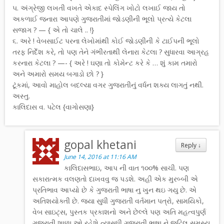
૫. અંગ્રેજી લખતી વખતે એકાદ સ્પેલિંગ ખોટો લખાઈ જાય તો
અકળાઈ જનારા આપણે ગુજરાતીમાં જોડણીની ભૂલો પ્રત્યે કેટલા
સજાગ ? — { એ તો ચાલે .. !}
૬. અરે ! વેબસાઈટ પરના લેખોમાંથી કોઈ જોડણીની કે ટાઈપની ભૂલો
તરફ નિર્દેશ કરે, તો પણ તેને ગંભીરતાથી લેનારા કેટલા ? સુધારવા આગ્રહ
કરનારા કેટલા ? —- { અરે ! ઘણા તો કોમેન્ટ કરે કે … શું કામ તમારો
અને અમારો સમય બગાડો છો ? }
ટૂંકમાં, આવો માહોલ બદલ્યા વગર ગુજરાતીનું વર્ધન શક્ય લાગતું નથી.
અસ્તુ.
કાલિદાસ વ. પટેલ {વાગોસણા}
gopal khetani
Reply
↓
June 14, 2016 at 11:16 AM
કાલિદાસભાઇ, આપ ની વાત ૧૦૦% સાચી. પણ
સકારાત્મક વલણતો દાખવવુ જ પડશે. અહી એક મુરબ્બી એ
પ્રતિભાવ આપ્યો છે કે ગુજરાતી ભાષા નુ ખુન થઇ ગયુ છે. એ
અતિશયોક્તી છે. જ્યા સુધી ગુજરાતી વર્તમાન પત્રો, સામયિકો,
વેબ સાઇટ્સ, પુસ્તક પ્રકાશનો અને છેલ્લે પણ અતિ મહત્વપુર્ણ
ગુજરાતી શાળા ઓ રહેશે ત્યાસુધી ગુજરાતી ભાષા ને જટિલ સમસ્ય