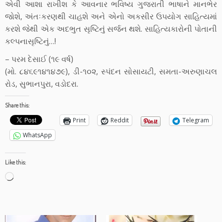
એવી આશા રાખીશ કે આવનાર ભવિષ્ય ગુજરાતી ભાષાને માનભેર
જોશે, અંતઃકરણથી ચાહશે અને એનો અકસીર ઉપયોગ સાહિત્યમાં
કરશે જેથી એક અદભુત સૃષ્ટિનું સર્જન થશે. સાહિત્યકારોની પોતાની
કલ્પનાસૃષ્ટિનું…!
– પરમ દેસાઈ (૧૯ વર્ષ)
(મો. ૮૪૬૯૧૪૧૪૭૯), ડી-૧૦૨, સ્પંદન સોસાયટી, સમતા-અરુણાચલ
રોડ, સુભાનપુરા, વડોદરા.
Share this:
Print
Reddit
Telegram
WhatsApp
Like this:
Loading…