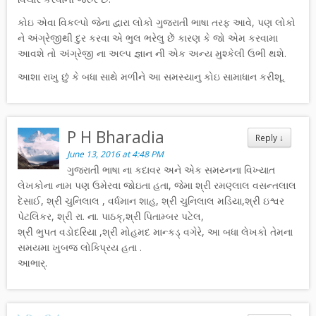
કોઇ એવા વિકલ્પો જેના દ્વારા લોકો ગુજરાતી ભાષા તરફ આવે, પણ લોકો
ને અંગ્રેજીથી દુર કરવા એ ભુલ ભરેલુ છેૅૅ કારણ કે જો એમ કરવામા
આવશે તો અંગ્રેજી ના અલ્પ જ્ઞાન ની એક અન્ય મુશ્કેલી ઉભી થશે.
આશા રાખુ છું કે બધા સાથે મળીને આ સમસ્યાનુ કોઇ સામાધાન કરીશૂ.
P H Bharadia
Reply
↓
June 13, 2016 at 4:48 PM
ગુજરાતી ભાષા ના કદાવર અને એક સમય્નના વિખ્યાત
લેખકોના નામ પણ ઉમેરવા જોઇતા હતા, જેમા શ્રી રમણ્લાલ વસન્તલાલ
દેસાઈ, શ્રી ચુનિલાલ , વર્ધમાન શાહ, શ્રી ચુનિલાલ મડિયા,શ્રી ઇશ્વર
પેટલિકર, શ્રી રા. ના. પાઠક્,શ્રી પિતામ્બર પટેલ,
શ્રી ભુપત વડોદરિયા ,શ્રી મોહમદ માન્કડ્ વગેરે, આ બધા લેખકો તેમના
સમયમા ખુબજ લોક્પ્રિય હતા .
આભાર્.