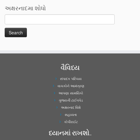
અક્ષરનાદમા શોધો
વૈવિધ્ય
સંપાદક પરિચય
વાચકોને આમંત્રણ
આપણા સામયિકો
ગુજરાતી ટાઈપપેડ
અક્ષરનાદ વિશે
સહાયતા
કોપીરાઈટ
ધ્યાનમાં રાખશો..