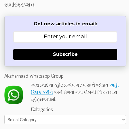
સબસ્ક્રિપ્શન
Get new articles in email:
Subscribe
Aksharnaad Whatsapp Group
અક્ષરનાદના વ્હોટ્સએપ ગ્રુપ સાથે જોડાવ
અહીં
ક્લિક કરીને
અને મેળવો નવા લેખની લિંક તમારા
વ્હોટ્સએપમાં.
Categories
Categories