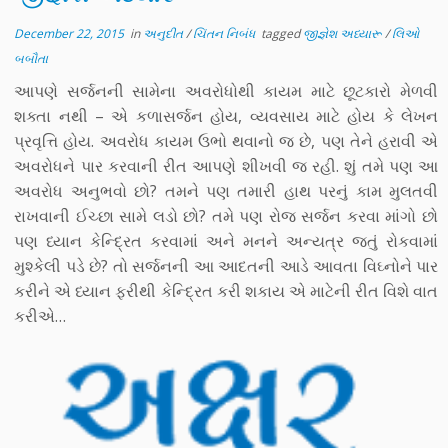
December 22, 2015
in
અનુદીત
/
ચિંતન નિબંધ
tagged
જીજ્ઞેશ અધ્યારૂ
/
લિઓ
બબૌતા
આપણે સર્જનની સામેના અવરોધોથી કાયમ માટે છૂટકારો મેળવી
શક્તા નથી – એ કળાસર્જન હોય, વ્યવસાય માટે હોય કે લેખન
પ્રવૃત્તિ હોય. અવરોધ કાયમ ઉભો થવાનો જ છે, પણ તેને હરાવી એ
અવરોધને પાર કરવાની રીત આપણે શીખવી જ રહી. શું તમે પણ આ
અવરોધ અનુભવો છો? તમને પણ તમારી હાથ પરનું કામ મુલતવી
રાખવાની ઈચ્છા સામે લડો છો? તમે પણ રોજ સર્જન કરવા માંગો છો
પણ ધ્યાન કેન્દ્રિત કરવામાં અને મનને અન્યત્ર જતું રોકવામાં
મુશ્કેલી પડે છે? તો સર્જનની આ આદતની આડે આવતા વિઘ્નોને પાર
કરીને એ ધ્યાન ફરીથી કેન્દ્રિત કરી શકાય એ માટેની રીત વિશે વાત
કરીએ…