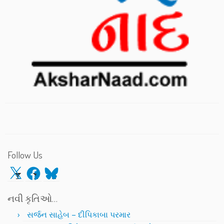
Follow Us
X
Facebook
Bluesky
નવી કૃતિઓ…
સર્જન સાહેબ – દીપિકાબા પરમાર