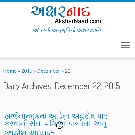
અંતરની અનુભૂતિનો અક્ષર ધ્વનિ..
Skip
to
Home
»
2015
»
December
»
22
content
Daily Archives:
December 22, 2015
સર્જનાત્મકતા આડેના અવરોધ પાર
કરવાની રીત.. – લિઓ બબૌતા, અનુ.
7
જીજ્ઞેશ અધ્યારૂ