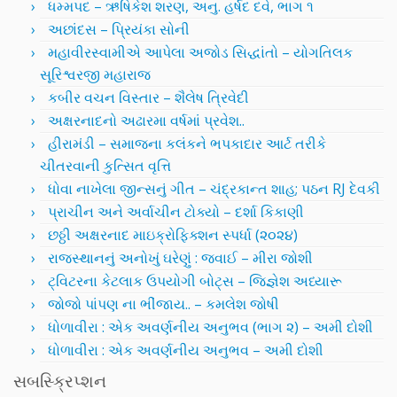
ધમ્મપદ – ઋષિકેશ શરણ, અનુ. હર્ષદ દવે, ભાગ ૧
અછાંદસ – પ્રિયંકા સોની
મહાવીરસ્વામીએ આપેલા અજોડ સિદ્ધાંતો – યોગતિલક
સૂરિશ્વરજી મહારાજ
કબીર વચન વિસ્તાર – શૈલેષ ત્રિવેદી
અક્ષરનાદનો અઢારમા વર્ષમાં પ્રવેશ..
હીરામંડી – સમાજના કલંકને ભપકાદાર આર્ટ તરીકે
ચીતરવાની કુત્સિત વૃત્તિ
ધોવા નાખેલા જીન્સનું ગીત – ચંદ્રકાન્ત શાહ; પઠન RJ દેવકી
પ્રાચીન અને અર્વાચીન ટોક્યો – દર્શા કિકાણી
છઠ્ઠી અક્ષરનાદ માઇક્રોફિક્શન સ્પર્ધા (૨૦૨૪)
રાજસ્થાનનું અનોખું ઘરેણું : જવાઈ – મીરા જોશી
ટ્વિટરના કેટલાક ઉપયોગી બોટ્સ – જિજ્ઞેશ અધ્યારૂ
જોજો પાંપણ ના ભીંજાય.. – કમલેશ જોષી
ધોળાવીરા : એક અવર્ણનીય અનુભવ (ભાગ ૨) – અમી દોશી
ધોળાવીરા : એક અવર્ણનીય અનુભવ – અમી દોશી
સબસ્ક્રિપ્શન