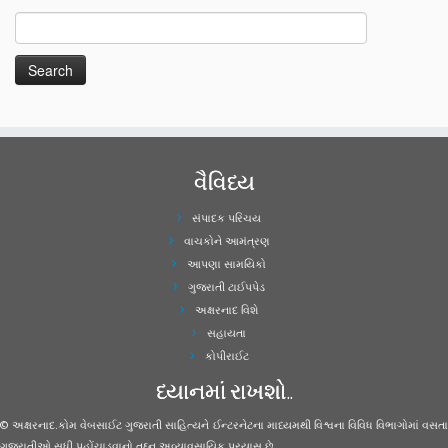
વૈવિધ્ય
સંપાદક પરિચય
વાચકોને આમંત્રણ
આપણા સામયિકો
ગુજરાતી ટાઈપપેડ
અક્ષરનાદ વિશે
સહાયતા
કોપીરાઈટ
ધ્યાનમાં રાખશો..
© અક્ષરનાદ.કોમ વેબસાઈટ ગુજરાતી સાહિત્યને ઈન્ટરનેટના માધ્યમથી વિશ્વના વિવિધ વિભાગોમાં વસતા
ગુજરાતીઓ સુધી પહોંચાડવાનો તદ્દન અવ્યાવસાયિક પ્રયાસ છે.