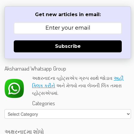
Get new articles in email:
Subscribe
Aksharnaad Whatsapp Group
અક્ષરનાદના વ્હોટ્સએપ ગ્રુપ સાથે જોડાવ
અહીં
ક્લિક કરીને
અને મેળવો નવા લેખની લિંક તમારા
વ્હોટ્સએપમાં.
Categories
Categories
અક્ષરનાદમા શોધો