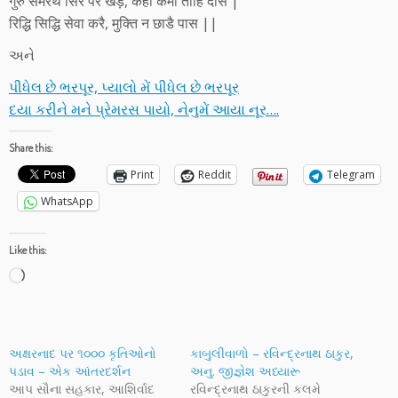
गुरु समरथ सिर पर खड़े, कहा कमी तोहि दास |
रिद्धि सिद्धि सेवा करै, मुक्ति न छाडै पास ||
અને
પીધેલ છે ભરપૂર, પ્યાલો મેં પીધેલ છે ભરપૂર
દયા કરીને મને પ્રેમરસ પાયો, નેનુમેં આયા નૂર….
Share this:
Print
Reddit
Telegram
WhatsApp
Like this:
Loading…
અક્ષરનાદ પર ૧૦૦૦ કૃતિઓનો
કાબુલીવાળો – રવિન્દ્રનાથ ઠાકુર,
પડાવ – એક આંતરદર્શન
અનુ. જીજ્ઞેશ અધ્યારૂ
આપ સૌના સહકાર, આશિર્વાદ
રવિન્દ્રનાથ ઠાકુરની કલમે