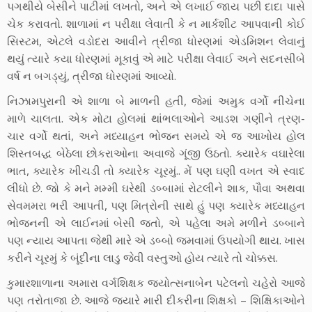
પગથીયે બેસીને પાટીમાં લખતો, અને એ લખાઈ જાય પછી દાદા પાસે
ચેક કરાવતો. શાળામાં ન પરીક્ષા લેવાતી કે ન માર્કશીટ આપવાની કોઈ
સિસ્ટમ, એટલે વડોદરા આવીને ત્રીજા ધોરણમાં એડમિશન લેવાનું
થયું ત્યારે કયા ધોરણમાં મૂકાવું એ માટે પરીક્ષા લેવાઈ અને સદનસીબે
વર્ષ ન બગડ્યું, ત્રીજા ધોરણમાં આવ્યો.
નિઝામપુરાની એ શાળા બે માળની હતી, જેમાં અમુક વર્ગો નીચેના
માળે ચાલતા. એક મોટા હોલમાં થાંભલાઓને આડશ ગણીને ત્રણ-
ચાર વર્ગો થતાં, અને મધ્યાહન ભોજન સમયે એ જ આખોય હોલ
શિસ્તબદ્ધ બેઠેલા છોકરાઓના અવાજે ગૂંજી ઉઠતો. ક્યારેક વઘારેલા
ભાત, ક્યારેક ખીચડી તો ક્યારેક ચૂરમું.. મેં પણ ઘણી વખત એ સ્વાદ
લીધો છે. જો કે મને મમ્મી ઘરેથી ડબ્બામાં રોટલીને શાક, પૌવા અથવા
સેવમમરા ભરી આપતી, પણ મિત્રોની સાથે હું પણ ક્યારેક મધ્યાહન
ભોજનની એ લાઈનમાં બેસી જતો, એ પહેલા અમે મળીને ડબ્બાને
પણ ન્યાય આપતા જેથી મારે એ ડબ્બો જમવામાં ઉપયોગી થાય. ખાસ
કરીને ચૂરમું કે બૂંદીના લાડુ જેવી વસ્તુઓ હોય ત્યારે તો ચોક્કસ.
કુમારશાળાના અમારા વર્ગશિક્ષક જ્યોત્સનાબેન પટેલનો ચહેરો આજે
પણ તરોતાજા છે. આજે જ્યારે મારી દીકરીના શિક્ષકો – શિક્ષિકાઓને