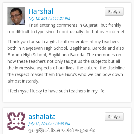
Harshal
Reply
↓
July 12, 2014 at 11:21 PM
Tried entering comments in Gujarati, but frankly
too difficult to type since I don’t usually do that over internet.
Thank you for such a gift. I still remember all my teachers
both in Navjeevan High School, Bagikhana, Baroda and also
Baroda High School, Bagikhana Baroda. The memories on
how these teachers not only taught us the subjects but all
the impressive aspects of our lives, the culture, the discipline,
the respect makes them true Guru’s who we can bow down
almost instantly.
I feel myself lucky to have such teachers in my life.
ashalata
Reply
↓
July 12, 2014 at 10:05 PM
ગુરુ પુર્ણિમાને દિવસે આપેલી અમુલ્ય ભેટ્