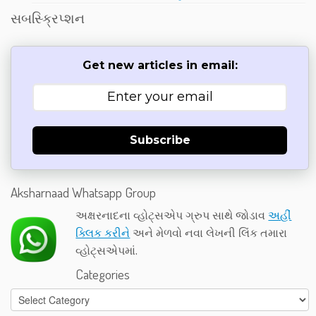
સબસ્ક્રિપ્શન
Get new articles in email:
Subscribe
Aksharnaad Whatsapp Group
અક્ષરનાદના વ્હોટ્સએપ ગ્રુપ સાથે જોડાવ
અહીં
ક્લિક કરીને
અને મેળવો નવા લેખની લિંક તમારા
વ્હોટ્સએપમાં.
Categories
Categories