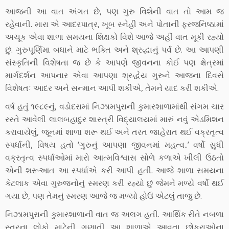
આજની આ વાત અંગત છે, પણ ગુરુ વિશેની વાત તો આમ જ
રહેવાની. મારા એ આદરપાત્ર, ખૂબ સ્નેહી અને પોતાની ફરજનિષ્ઠામાં
અચૂક એવા શાળા સમયના શિક્ષકો વિશે આજે અહીં વાત મૂકી રહ્યો
છું. ગુરુપૂર્ણિમા બધાને માટે ભક્તિ અને શ્રદ્ધાનું પર્વ છે. આ આપણી
સંસ્કૃતિની વિશેષતા જ છે કે આપણે જીવનના કોઈ પણ ક્ષેત્રમાં
માર્ગદર્શન આપનાર એવા આપણા શ્રદ્ધેય ગુરુને આજના દિવસે
વિશેષતઃ આદર અને સન્માન આપી શકીએ, તેમને યાદ કરી શકીએ.
વર્ષ હતું ૧૯૮૯નું, વડોદરામાં નિઝામપુરાની કુમારશાળામાંથી સંગમ ચાર
રસ્તે આવેલી લાલબહાદુર શાસ્ત્રી વિદ્યાલયમાં મારું નવું એડમિશન
કરાવાયેલું, જૂનમાં શાળા શરૂ થઈ અને તરત જાહેરાત થઈ વક્રતૃત્વ
સ્પર્ધાની, વિષય હતો ‘ગુરુનું આપણા જીવનમાં મહત્વ..’ વર્ષો સુધી
વક્રતૃત્વ સ્પર્ધાઓમાં મારો આત્મવિશ્વાસ સોળે કળાએ ખીલી ઉઠતો
એની શરૂઆત આ સ્પર્ધાએ કરી આપી હતી. આજે શાળા સમયના
કેટલાક એવા ગુરુજનોનું સ્મરણ કરી રહ્યો છું જેમને મળ્યે વર્ષો થઈ
ગયા છે, પણ તેમનું સ્મરણ આજે જ મળ્યો હોઉં એટલું તાજુ છે.
નિઝામપુરાની કુમારશાળાની વાત જ અલગ હતી. આર્થિક રીતે નબળા
સ્તરના લોકો માટેની ગણાતી આ શાળાએ આવતા છોકરાઓના