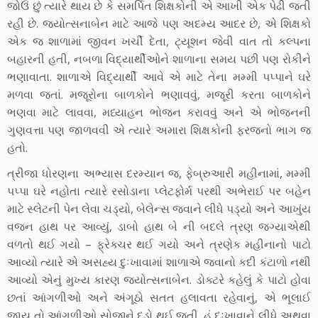
જોઉં છું ત્યારે થાય છે કે સમર્પિત શિક્ષકોની એ આખી એક પેઢી જતી
રહી છે. જ્યોત્સનાબેન માટે આજે પણ અદમ્ય આદર છે, એ શિક્ષકો
એક જ શાળામાં જીવન ખર્ચી દેતા, ટ્યૂશન જેવી વાત તો કલ્પના
બહારની હતી, નબળા વિદ્યાર્થીઓને શાળાના સમય પછી પણ રોકીને
ભણાવાતા. શાળાએ વિદ્યાર્થી આવે એ માટે તેના મમ્મી પપ્પાને ઘરે
મળવા જતાં. મજૂરોના બાળકોને ભણાવવું, મજૂરી કરતા બાળકોને
ભણવા માટે લાવવા, મધ્યાહન ભોજન કરાવવું અને એ ભોજનની
ગુણવત્તા પણ જાળવવી એ ત્યારે અમારા શિક્ષકોની ફરજનો ભાગ જ
હતો.
ત્રીજા ધોરણના અભ્યાસ દરમ્યાન જ, ફેબ્રુઆરી મહીનામાં, મમ્મી
પપ્પા ઘરે નહોતા ત્યારે રસોડાના પ્લેટફોર્મ પરથી અભેરાઈ પર બહેન
માટે સ્લેટની પેન લેવા ચડ્યો, બેલેન્સ જવાને લીધે પડ્યો અને આખુંય
વજન હાથ પર આવ્યું, ડાબો હાથ બે ની બદલે ત્રણ જગ્યાએથી
વળતો થઈ ગયો – ફ્રેક્ચર થઈ ગયો અને ત્રણેક મહીનાનો પાટો
આવ્યો ત્યારે એ અસહ્ય દુઃખાવામાં શાળાએ જવાનો કદી કંટાળો નથી
આવ્યો એનું મુખ્ય કારણ જ્યોત્સનાબેન. ડોક્ટરે કહેલું કે પાટો હોવા
છતાં આંગળીઓ અને અંગૂઠો સતત હલાવતા રહેવાનું, એ ભૂલાઈ
જાય તો આંગળીઓ સોજીને દડો થઈ જતી. હું દુઃખાવાને લીધે અથવા