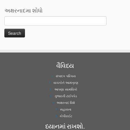
અક્ષરનાદમા શોધો
વૈવિધ્ય
સંપાદક પરિચય
વાચકોને આમંત્રણ
આપણા સામયિકો
ગુજરાતી ટાઈપપેડ
અક્ષરનાદ વિશે
સહાયતા
કોપીરાઈટ
ધ્યાનમાં રાખશો..