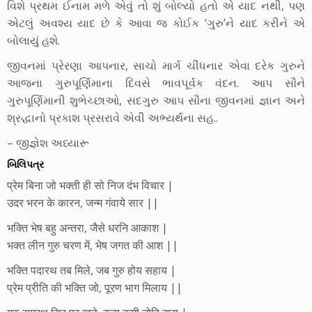
વિશે પ્રથમ ઈનામ મળે એવું તો શું બોલ્યો હતો એ યાદ નથી, પણ
એટલું અવશ્ય યાદ છે કે આવા જ કોઈક ‘ગુરુ’ને યાદ કરીને એ
બોલાયું હશે.
જીવનમાં પ્રેરણા આપનાર, સાચો માર્ગ ચીંધનાર એવા દરેક ગુરુને
આજના ગુરુપૂર્ણિમાના દિવસે ભાવપૂર્વક વંદન. આપ સૌને
ગુરુપૂર્ણિમાની શુભેચ્છાઓ, સદગુરુ આપ સૌના જીવનમાં જ્ઞાન અને
શ્રદ્ધાનો પ્રકાશ પ્રસરાવે એવી અભ્યર્થના સહ..
– જીજ્ઞેશ અધ્યારૂ
બિલિપત્ર
प्रेम बिना जो भक्ती ही सो निज दंभ विचार |
उदर भरन के कारन, जन्म गंवाये सार ||
भक्ति भेष बहु अन्तरा, जैसे धरनि आकाश |
भक्त लीन गुरु चरण में, भेष जगत की आश ||
भक्ति पदारथ तब मिले, जब गुरु होय सहाय |
प्रेम प्रीति की भक्ति जो, पूरण भाग मिलाय ||