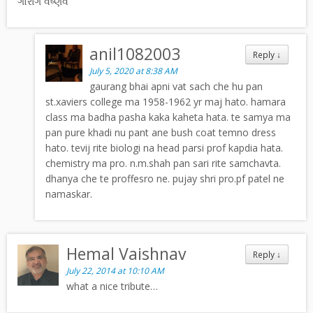
ગૌરાંગ વૈષ્ણવ
anil1082003
Reply
↓
July 5, 2020 at 8:38 AM
gaurang bhai apni vat sach che hu pan
st.xaviers college ma 1958-1962 yr maj hato. hamara
class ma badha pasha kaka kaheta hata. te samya ma
pan pure khadi nu pant ane bush coat temno dress
hato. tevij rite biologi na head parsi prof kapdia hata.
chemistry ma pro. n.m.shah pan sari rite samchavta.
dhanya che te proffesro ne. pujay shri pro.pf patel ne
namaskar.
Hemal Vaishnav
Reply
↓
July 22, 2014 at 10:10 AM
what a nice tribute…