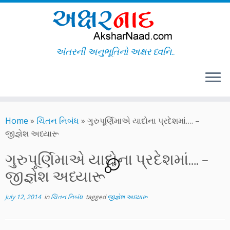
અંતરની અનુભૂતિનો અક્ષર ધ્વનિ..
Skip
to
Home
»
ચિંતન નિબંધ
»
ગુરુપૂર્ણિમાએ યાદોના પ્રદેશમાં…. –
content
જીજ્ઞેશ અધ્યારૂ
ગુરુપૂર્ણિમાએ યાદોના પ્રદેશમાં…. –
19
જીજ્ઞેશ અધ્યારૂ
July 12, 2014
in
ચિંતન નિબંધ
tagged
જીજ્ઞેશ અધ્યારૂ