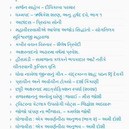
સર્જન સાહેબ – દીપિકાબા પરમાર
ધમ્મપદ – ઋષિકેશ શરણ, અનુ. હર્ષદ દવે, ભાગ ૧
અછાંદસ – પ્રિયંકા સોની
મહાવીરસ્વામીએ આપેલા અજોડ સિદ્ધાંતો – યોગતિલક
સૂરિશ્વરજી મહારાજ
કબીર વચન વિસ્તાર – શૈલેષ ત્રિવેદી
અક્ષરનાદનો અઢારમા વર્ષમાં પ્રવેશ..
હીરામંડી – સમાજના કલંકને ભપકાદાર આર્ટ તરીકે
ચીતરવાની કુત્સિત વૃત્તિ
ધોવા નાખેલા જીન્સનું ગીત – ચંદ્રકાન્ત શાહ; પઠન RJ દેવકી
પ્રાચીન અને અર્વાચીન ટોક્યો – દર્શા કિકાણી
છઠ્ઠી અક્ષરનાદ માઇક્રોફિક્શન સ્પર્ધા (૨૦૨૪)
રાજસ્થાનનું અનોખું ઘરેણું : જવાઈ – મીરા જોશી
ટ્વિટરના કેટલાક ઉપયોગી બોટ્સ – જિજ્ઞેશ અધ્યારૂ
જોજો પાંપણ ના ભીંજાય.. – કમલેશ જોષી
ધોળાવીરા : એક અવર્ણનીય અનુભવ (ભાગ ૨) – અમી દોશી
ધોળાવીરા : એક અવર્ણનીય અનુભવ – અમી દોશી