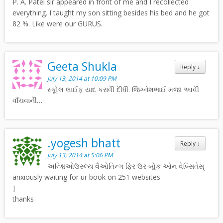
P. A. Patel sir appeared in front of me and I recollected
everything. I taught my son sitting besides his bed and he got
82 %. Like were our GURUS.
Geeta Shukla
Reply
↓
July 13, 2014 at 10:09 PM
સ્કોૂલ લાઈફ યાદ કરાવેી દેીધેી. જિગ્નેશભાઈ મજા આવેી
વાઁચવાનેી…
.yogesh bhatt
Reply
↓
July 13, 2014 at 5:06 PM
અન્ક્ષિઓઉસ્લ્ય વૈઓતિન્ગ ફિર ઉર બોૂક ઓન વેબ્સિતેસ્
anxiously waiting for ur book on 251 websites
]
thanks