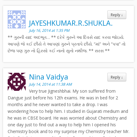
Reply
↓
JAYESHKUMAR.R.SHUKLA.
July 16, 2014 at 1:35 PM
** ગુરુની યાદ અદભૂત… ** દરેકે ગુરુને આ દિવસે યાદ કરવા જોઇયે.
આપણે જે કઈ છીયે તે આપણાં ગુરુને પ્રતાપે છીયે. “માં” અને “પપા” તો
છેજ પણ ગુરુ નો હિસ્સો કઈ નાનો સુનો નથીજ. ** સરસ **
Nina Vaidya
Reply
↓
July 14, 2014 at 11:38 AM
Very true Jigneshbhai. My son suffered from
Dangue just before his 12th exams. He was in bed for 2
months and he never wanted to take a drop. I was
wondering how to help him. I studied in Gujarati medium and
he was in CBSE board. He was worried about Chemistry and
one day just to find out a way to help him I opened his
Chemistry book and to my surprise my Chemistry teacher Mr.