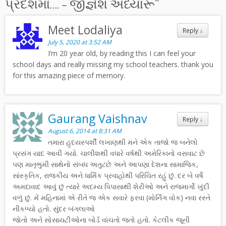
પ્રદેશમાં…. – જીજ્ઞેશ અધ્યારૂ
”
Meet Lodaliya
Reply
↓
July 5, 2020 at 3:52 AM
I’m 20 year old, by reading this I can feel your
school days and really missing my school teachers. thank you
for this amazing piece of memory.
Gaurang Vaishnav
Reply
↓
August 6, 2014 at 8:31 AM
તમારા હૃદયસ્પર્શી લખાણથી મને એક તાજો જ બનેલો
પ્રસંગ યાદ આવી ગયો. ચાલીશથી વધારે વર્ષથી અમેરિકાનો વસવાટ છે
પણ માતૃભુમી સાથેનો સંબધ અતુટછે અને આપણા દેશના સામાજિક,
સાંસ્કૃતિક, રાજકીય અને ધાર્મિક પ્રવાહોથી પરિચિત રહું છું. દર બે વર્ષે
અમદાવાદ આવું છું ત્યારે અદમ્ય પિપાસાથી શેરીઓ અને રાજમાર્ગો ખુંદી
વળું છું. મેં મહિનામાં એ રીતે જ એક સવારે ફરવા (મોર્નિંગ વોક) નવા રસ્તે
નીકળ્યો હતો. સુંદર બંગલાઓ
જોતો અને સોસાયટીઓના બોર્ડ વાંચતો જતો હતો. કેટલીક જૂની