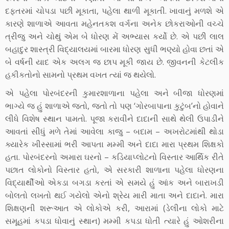
દફ્તરમાં ચોપડા પછી મૂકાતા, પહેલા થાળી મૂકાતી. ખાવાનું મળશે એ
કારણે શાળાએ આવતા મહેનતકશ વર્ગના અનેક છોકરાઓની વચ્ચે
ત્રીજુ અને ચોથું એમ બે ધોરણ મેં અભ્યાસ કર્યો છે. એ પછી લાલ
બહાદુર શાસ્ત્રી વિદ્યાલયમાં બારમા ધોરણ સુધી ભણ્યો હોવા છતાં એ
બે વર્ષની યાદ એક અલગ જ છાપ મૂકી જાય છે. જીવનની કેટલીક
હકીકતોનો સામનો પ્રથમ વખત ત્યાં જ થયેલો.
એ પહેલા પોરબંદરની કુમારશાળાના પહેલા અને બીજા ધોરણમાં
ભાગ્યે જ હું શાળાએ જતો, જતો તો પણ ‘ગોરબાપાના કુટુંબ’નો હોવાને
લીધે વિશેષ સ્થાન પામતો. પૂજા કરાવીને દાદાની સાથે થેલી ઉપાડીને
આવતાં સીધું મળે તેમાં આવેલા કાજુ – બદામ – અખરોટમાંથી થોડા
ક્યારેક ખીસ્સામાં ભરી આપતા મમ્મી અને દાદા મારા પ્રથમ શિક્ષકો
હતા. પોરબંદરનો અમારા ઘરનો – કડિયાપ્લોટનો વિસ્તાર આર્થિક રીતે
પછાત લોકોનો વિસ્તાર હતો, એ સરકારી શાળાના પહેલા ધોરણના
વિદ્યાર્થીઓ એકડા બગડા કરતાં એ સમયે હું આંક અને બારાખડી
બોલતો લખતો થઈ ગયેલો એનો શ્રેય મારી માતા અને દાદાને. મારા
શિક્ષણની શરૂઆત એ લોકોએ કરી, આરામાં (ડેલીના લોકો માટે
સમૂહમાં કપડા ધોવાનું સ્થાન) મમ્મી કપડા ધોતી ત્યારે હું ઓશરીના