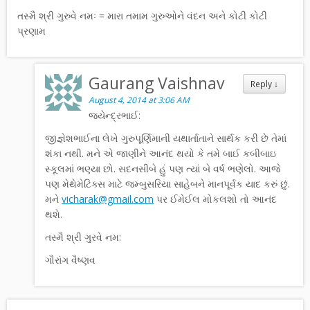
તસ્મૈ શ્રી ગુરુવે નમઃ = મારા તમામ ગુરુઓને વંદન અને કોટી કોટી
પ્રણામ
Gaurang Vaishnav
Reply
↓
August 4, 2014 at 3:06 AM
જયેન્દ્રભાઈ:
જીજ્ઞેશભાઈના લેખે ગુરુપૂર્ણિમાની યથાર્તાતાને સાર્થક કરી છે તેમાં
શંકા નથી. મને એ જાણીને આનંદ થયો કે તમે બાઈ કબીબાઇ
સ્કૂલમાં ભણ્યા છો. સદનસીબે હું પણ ત્યાં બે વર્ષ ભણેલો. આજે
પણ મેથેમેટિક્સ માટે જમ્બુસરિયા સાહેબને માનપૂર્વક યાદ કરું છું.
મને
vicharak@gmail.com
પર ઈમેઈલ મોકલશો તો આનંદ
થશે.
તસ્મૈ શ્રી ગુરવે નમ:
ગૌરાંગ વૈષ્ણવ