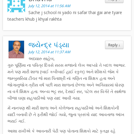
July 12, 2014 at 11:56 AM
Sache j school ni yado ni safar thai gai ane tyare
teachers khub j khyal rakhta
જયેન્દ્ર પંડ્યા
Reply
↓
July 12, 2014 at 11:37 AM
અધ્યારુ સાહેબ,
ગુરુ પૂર્ણિમા ના પવિત્ર દિવસે સરસ મજાનો લેખ આપ્યો તે બદલ આભાર.
મને પણ મારી શાળા (બાઈ કબીબાઈ હાઈ સ્કુલ) અને શીશકો જેમ કે
જમ્બુસરિયા ટીચર જે મારા પિતાશ્રી નાં ગણિત ના શિક્ષક હતા અને
જોગાનુજોગ ત્રીસ વર્ષ પછી મારા શાળાનાં છેલ્લા અને અગિયારમાં ધોરણ
ના વર્ગ શિક્ષક હતા. અન્ય ભટ્ટ સર, દેસાઈ સર, પટેલ સર વિગેરે તે સાથેજ
બીજા ઘણા સહપાઠીઓ પણ યાદ આવી ગયા.
મેં નાનપણ થી મારી શાળા અને કોલેજના સહપાઠીઓ અને શિક્ષકોની
યાદી બનાવી છે તે ફરીથી જોઈ ગયો, જુના પ્રસંગો યાદ આવતાજ આંખ
ભરાઈ ગઈ.
આશા રાખીએ કે આવનારી પેઢી પણ પોતાના શિક્ષકો માટે કૃતજ્ઞ રહે