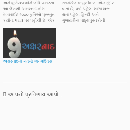
અને શુભેચ્છાઓને લીધે આજના
સર્જાયેલ કાબુલીવાલા એક સુંદર
આ લેખથી અક્ષરનાદ.કોમ
વાર્તા છે, વર્ષો પહેલા શાળા શરૂ
વેબસાઈટ ૧૦૦૦ કૃતિઓ પ્રસ્તુત
થતાં પહેલા હિન્દી અને
કર્યાના પડાવ પર પહોંચી છે. એક
ગુજરાતીના પાઠ્યપુસ્તકોની
ખૂબ વિશાળ વાચકવર્ગ સાથે,
વાર્તાઓ હું વાંચી જતો, અને પછી
સતત પ્રોત્સાહન આપનાર, પડખે
શાળામાં અભ્યાસ દરમ્યાન એ ટેવ
રહેનાર મિત્રો સાથે, વડીલો,
મદદરૂપ થઈ રહેતી. કાબુલીવાલા
વિદ્વાન સાહિત્યકારો અને
વાર્તાની વિશેષતા છે તેનું કથાનક,
શુભેચ્છકો સાથે - તેમની મદદે
એક કાબુલી અને નાનકડી
થઈ રહેલા વિકાસની ઝાંખી
છોકરી મિની વચ્ચેની દોસ્તીની
આપવાની ઈચ્છા અને મનમાં
વાત, એ છોકરીમાં…
અક્ષરનાદનો નવમો જન્મદિવસ
લાંબા…
આપનો પ્રતિભાવ આપો....