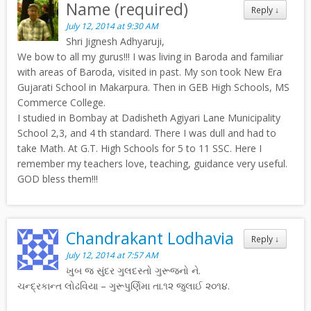
Name (required)
Reply
↓
July 12, 2014 at 9:30 AM
Shri Jignesh Adhyaruji,
We bow to all my gurus!!! I was living in Baroda and familiar
with areas of Baroda, visited in past. My son took New Era
Gujarati School in Makarpura. Then in GEB High Schools, MS
Commerce College.
I studied in Bombay at Dadisheth Agiyari Lane Municipality
School 2,3, and 4 th standard. There I was dull and had to
take Math. At G.T. High Schools for 5 to 11 SSC. Here I
remember my teachers love, teaching, guidance very useful.
GOD bless them!!!
Chandrakant Lodhavia
Reply
↓
July 12, 2014 at 7:57 AM
ખુબ જ સુંદર ગુલદસ્તો ગુરૂજનો ને.
ચન્દ્રકાન્ત લોઢવિયા – ગુરૂપુર્ણિમા તા.૧૨ જુલાઈ ૨૦૧૪.