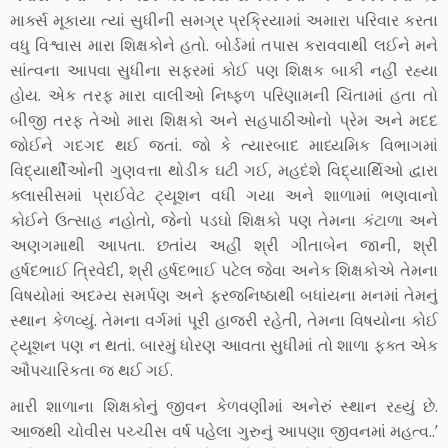
માર્ક્સ મૂકાયા ત્યાં સુધીની સમગ્ર પ્રક્રિયામાં અમારા પરિવાર કરતા
વધુ વિશ્વાસ મારા શિક્ષકોને હતો. બોર્ડમાં તપાસ કરાવવાથી લઈને મને
સાંત્વના આપવા સુધીના સફરમાં કોઈ પણ શિક્ષક બાકી નહીં રહ્યા
હોય. એક તરફ મારા વાલીઓ નિષ્ફળ પરિણામની ચિંતામાં હતા તો
બીજી તરફ તેઓ મારા શિક્ષકો અને સહપાઠીઓનો પ્રેમ અને મદદ
જોઈને ગદગદ થઈ જતાં. જો કે ત્યારબાદ માધ્યમિક વિભાગમાં
વિદ્યાર્થીઓની ગુણવત્તા થોડીક ઘટી ગઈ, મહદંશે વિદ્યાર્થિઓ દ્વારા
ક્લાસીસમાં પ્રાઈવેટ ટ્યૂશન વધી ગયા અને શાળામાં ભણવાનો
કોઈને ઉત્સાહ નહોતો, જેનો પડઘો શિક્ષકો પણ તેમના કંટાળા અને
અણગમાથી આપતા. છતાંય અહીં શ્રી ગીતાબેન જાની, શ્રી
હર્ષદભાઈ ત્રિવેદી, શ્રી હર્ષદભાઈ પટેલ જેવા અનેક શિક્ષકોએ તેમના
વિષયોમાં અદમ્ય સમર્પણ અને ફરજનિષ્ઠાથી બધાંયના મનમાં તેમનું
સ્થાન કેળવ્યું. તેમના વર્ગમાં પૂરી હાજરી રહેતી, તેમના વિષયોના કોઈ
ટ્યૂશન પણ ન થતાં. બારમું ધોરણ આવતા સુધીમાં તો શાળા ફક્ત એક
ઔપચારિકતા જ થઈ ગઈ.
મારી શાળાના શિક્ષકોનું જીવન કેળવણીમાં અનેરું સ્થાન રહ્યું છે.
આજથી ચોવીસ પચ્ચીસ વર્ષ પહેલા ગુરુનું આપણા જીવનમાં મહત્વ..’