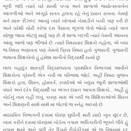
ભૂલી જઉં ત્યારે ઘરે મમ્મી પપ્પા અને શાળાએ જ્યોત્સનાબેન
આંગળીઓ અને અંગૂઠો સતત હલતા રહે તેનું ધ્યાન રાખતા. તેમણે
મને સારૂ રીઝલ્ટ આવ્યું ત્યારે ખોળામાં બેસાડીને બચી પણ કરી છે
અને ઘરેથી ચોરી કરેલા દસ પૈસાના ભૂંગળા લેતો જોયો ત્યારે ગાલ
સોજી જાય એટલું માર્યું પણ છે. મેં શાળા બદલી ત્યારે તેમની આંખના
આંસુ આજે પણ ભીંજવે છે. ત્યારે વિષયવાર શિક્ષકો નહોતા, એ બધા
જ વિષય ભણાવતા પણ તેમનો પ્રિય વિષય હતો ગુજરાતી. ગુજરાતી
ભાષાના શિક્ષકોનો હું હંમેશા માનીતો વિદ્યાર્થી રહ્યો છું.
લાલ બહાદુર શાસ્ત્રી વિદ્યાલયના પ્રાથમિક વિભાગમાં આવીને
શિક્ષકોના પ્રેમની એક નવી જ પરિભાષા જોઈ. અહીં વિષય મુજબ
શિક્ષકો હતા, શિસ્ત, હોમવર્ક, સ્પર્ધાઓ એ બધુંય જૂની શાળાઓથી
વધારે અને દરેક વિદ્યાર્થી પર અંગત ધ્યાન આપતા શિક્ષકો… અહીં હું
કોઈનું નામ નહીં લખું, કારણ મારા એ બધી જ શિક્ષિકાઓએ શિસ્ત
અને શિક્ષણની સાથે સાથે મા જેટલો જ સ્નેહ આપ્યો છે.
માધ્યમિક વિભાગની દસમા ધોરણ સુધીની મારી યાદો ખૂબ સુંદર છે,
ખાસ કરીને દસમા ધોરણમાં બોર્ડના તપાસ અધિકારીની ભૂલને લીધે હું
નપાસ થયો અને પછી તેર દિવસે રીચેકીંગમાં એ જ વિષયમાં ૬૯