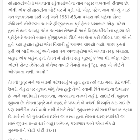
સોસાયટીઓમાં બંગલાના રહેવાસીઓના નામ બહાર લખવાનો રીવાજ છે.
એવી એક સોસાયટીના બોર્ડ પર મેં પ્રો. પી. એફ. પટેલ નામ વાંચ્યું. મારું
મન ભૂતકાળમાં સરી ગયું અને 1961-63,માં પચાસ વર્ષ પહેલા સેન્ટ
ઝેવિયર્સ કોલેજમાં અમારે ફીજીકસના પ્રોફેસર પશાભાઇ એફ. પટેલ
હતા તે યાદ આવ્યું. એક અત્યંત તેજસ્વી અને વિદ્યાર્થીઓના વ્હાલા એ
પ્રોફેસરે અમને બધાને ફીજીક્સમાં ઊંડો રસ લેતા કરી દીધેલા. પણ એ તો
હવે ક્યા હયાત હોય એમ વિચારી હું આગળ ચાલ્યો ગયો. પાછા ફરતાં
ફરી એ બોર્ડ આવ્યું અને મારા પગ અજાણ્યેજ એ બંગલા તરફ ખેંચાયા.
બહાર એક બહેન હતાં તેમને મેં સંકોચ સહ પૂછ્યું કે ‘આ પી. એફ. પટેલ
એટલે સેન્ટ ઝેવિયર્સ કોલેજ ​વાળા? ‘તેમણે કહ્યું “હા, પણ એ કોઈને
ઓળખતા નથી, આવો.”
તેમનાં પુત્ર મને જે ખંડમાં પટેલસાહેબ સુતા હતા ત્યાં લઇ ગયા. 92 વર્ષની
ઉમરે, ચેહરા પર યુવાન જેવું તેજ હતું; તેઓ સ્વામી વિવેકાનંદના ઉપાસક
છે અને ખાદીધારી (અસલના, અત્યારના નકલી નહી), સાદાઈથી જીવન
જીવ્યા છે. તેમના પુત્રે મને કહ્યું કે પપ્પાને બે વર્ષથી વિસ્મૃતિ થઇ ગઈ છે
પણ શારીરિક કઈ વાંધો નથી કેમકે તેઓ જીવનભર યોગના ઉપાસક રહ્યા
છે. મારે તો એ ગુરુવર્યના દર્શન જ કરવા હતા. તેમના ચરણસ્પર્શથી જ
મારું જીવન ધન્ય થઈ ગયું। ખરેખર, પશાભાઇ અને એવા સેંકડો
ગુરુજનોને કોટી કોટી વંદન।