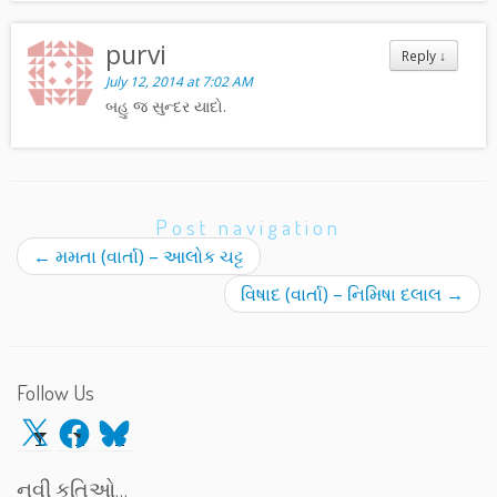
purvi
Reply
↓
July 12, 2014 at 7:02 AM
બહુ જ સુન્દર યાદો.
Post navigation
←
મમતા (વાર્તા) – આલોક ચટ્ટ
વિષાદ (વાર્તા) – નિમિષા દલાલ
→
Follow Us
X
Facebook
Bluesky
નવી કૃતિઓ…