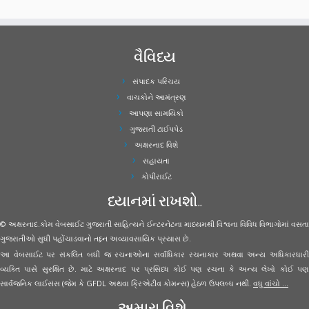
વૈવિધ્ય
સંપાદક પરિચય
વાચકોને આમંત્રણ
આપણા સામયિકો
ગુજરાતી ટાઈપપેડ
અક્ષરનાદ વિશે
સહાયતા
કોપીરાઈટ
ધ્યાનમાં રાખશો..
© અક્ષરનાદ.કોમ વેબસાઈટ ગુજરાતી સાહિત્યને ઈન્ટરનેટના માધ્યમથી વિશ્વના વિવિધ વિભાગોમાં વસતા
ગુજરાતીઓ સુધી પહોંચાડવાનો તદ્દન અવ્યાવસાયિક પ્રયાસ છે.
આ વેબસાઈટ પર સંકલિત બધી જ રચનાઓના સર્વાધિકાર રચનાકાર અથવા અન્ય અધિકારધારી
વ્યક્તિ પાસે સુરક્ષિત છે. માટે અક્ષરનાદ પર પ્રસિધ્ધ કોઈ પણ રચના કે અન્ય લેખો કોઈ પણ
સાર્વજનિક લાઈસંસ (જેમ કે GFDL અથવા ક્રિએટીવ કોમન્સ) હેઠળ ઉપલબ્ધ નથી.
વધુ વાંચો ...
અમારા વિશે..