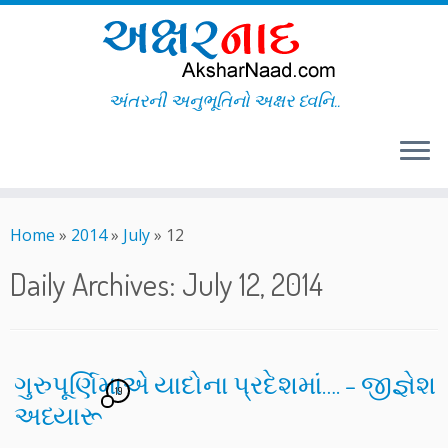
અંતરની અનુભૂતિનો અક્ષર ધ્વનિ..
Skip
to
Home
»
2014
»
July
»
12
content
Daily Archives:
July 12, 2014
ગુરુપૂર્ણિમાએ યાદોના પ્રદેશમાં…. – જીજ્ઞેશ
19
અધ્યારૂ