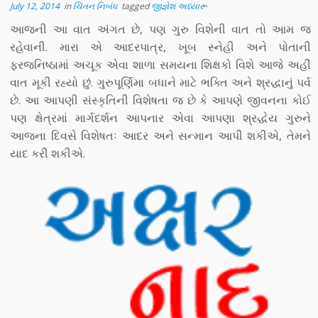
July 12, 2014
in
ચિંતન નિબંધ
tagged
જીજ્ઞેશ અધ્યારૂ
આજની આ વાત અંગત છે, પણ ગુરુ વિશેની વાત તો આમ જ
રહેવાની. મારા એ આદરપાત્ર, ખૂબ સ્નેહી અને પોતાની
ફરજનિષ્ઠામાં અચૂક એવા શાળા સમયના શિક્ષકો વિશે આજે અહીં
વાત મૂકી રહ્યો છું. ગુરુપૂર્ણિમા બધાને માટે ભક્તિ અને શ્રદ્ધાનું પર્વ
છે. આ આપણી સંસ્કૃતિની વિશેષતા જ છે કે આપણે જીવનના કોઈ
પણ ક્ષેત્રમાં માર્ગદર્શન આપનાર એવા આપણા શ્રદ્ધેય ગુરુને
આજના દિવસે વિશેષતઃ આદર અને સન્માન આપી શકીએ, તેમને
યાદ કરી શકીએ.