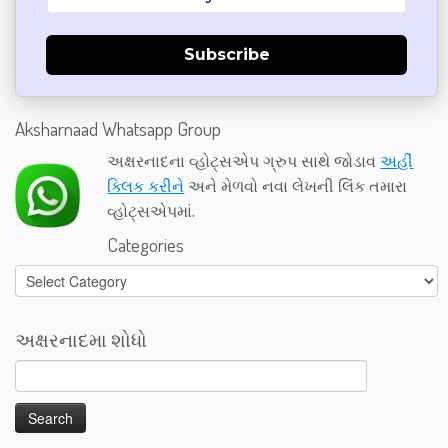
Subscribe
Aksharnaad Whatsapp Group
અક્ષરનાદના વ્હોટ્સએપ ગ્રુપ સાથે જોડાવ
અહીં
ક્લિક કરીને
અને મેળવો નવા લેખની લિંક તમારા
વ્હોટ્સએપમાં.
Categories
Categories
અક્ષરનાદમા શોધો