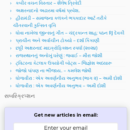
કબીર વચન વિસ્તાર – શૈલેષ ત્રિવેદી
અક્ષરનાદનો અઢારમા વર્ષમાં પ્રવેશ..
હીરામંડી – સમાજના કલંકને ભપકાદાર આર્ટ તરીકે
ચીતરવાની કુત્સિત વૃત્તિ
ધોવા નાખેલા જીન્સનું ગીત – ચંદ્રકાન્ત શાહ; પઠન RJ દેવકી
પ્રાચીન અને અર્વાચીન ટોક્યો – દર્શા કિકાણી
છઠ્ઠી અક્ષરનાદ માઇક્રોફિક્શન સ્પર્ધા (૨૦૨૪)
રાજસ્થાનનું અનોખું ઘરેણું : જવાઈ – મીરા જોશી
ટ્વિટરના કેટલાક ઉપયોગી બોટ્સ – જિજ્ઞેશ અધ્યારૂ
જોજો પાંપણ ના ભીંજાય.. – કમલેશ જોષી
ધોળાવીરા : એક અવર્ણનીય અનુભવ (ભાગ ૨) – અમી દોશી
ધોળાવીરા : એક અવર્ણનીય અનુભવ – અમી દોશી
સબસ્ક્રિપ્શન
Get new articles in email: