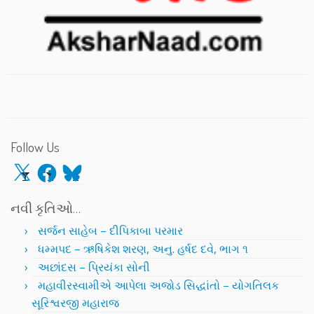
Follow Us
X
Facebook
Bluesky
નવી કૃતિઓ…
સર્જન સાહેબ – દીપિકાબા પરમાર
ધમ્મપદ – ઋષિકેશ શરણ, અનુ. હર્ષદ દવે, ભાગ ૧
અછાંદસ – પ્રિયંકા સોની
મહાવીરસ્વામીએ આપેલા અજોડ સિદ્ધાંતો – યોગતિલક
સૂરિશ્વરજી મહારાજ