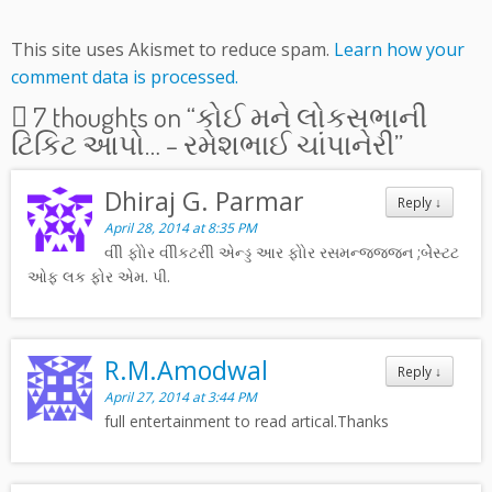
This site uses Akismet to reduce spam.
Learn how your
comment data is processed.
7 thoughts on “
કોઈ મને લોકસભાની
ટિકિટ આપો… – રમેશભાઈ ચાંપાનેરી
”
Dhiraj G. Parmar
Reply
↓
April 28, 2014 at 8:35 PM
વીી ફોોર વીીકટરીી એન્ડ્ડ આર ફોોર રસમન્જ્જજન ;બેેસ્ટટ
ઓફ લક ફોર એમ. પી.
R.M.Amodwal
Reply
↓
April 27, 2014 at 3:44 PM
full entertainment to read artical.Thanks