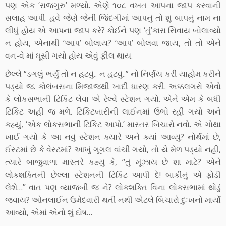
પણ એક ‘રાજગુરુ’ મળ્યો. એણે ૧૦૮ વખત આપના જાપ કરવાની
સલાહ આપી. હવે જેણે જેની જિંદગીમાં આપનું તો શું બાપનું નામ ના
લીધું હોય એ આપના જાપ કરે? કોઈને પણ ‘તું’કારા સિવાય બોલાવ્યો
ન હોય, એનાથી ‘આપ’ બોલાય? ‘આપ’ બોલવા જાય, તો તો એને
વન-વે માં ઘૂસી ગયો હોય એવું ફીલ થાય.
છેલ્લે “ડગલું ભર્યું તો ન હટવું.. ન હટવું..” નો નિર્ણય કરી યાહોમ કરીને
પડ્યો જ. કોલંબસના મિજાજથી ખાદી ધારણ કરી. અક્કલગરો એવો
કે લોકસભાની ટિકિટ લેવા એ રેલ્વે સ્ટેશન ગયો. એને એમ કે બધી
ટિકિટ અહીં જ મળે. ટિકિટબારીની લાઈનમાં ઉભો રહી ગયો અને
કહ્યું, ‘એક લોકસભાની ટિકિટ આપો.’ માસ્તર બિચારો નવો. એ ગોથા
ખાઈ ગયો કે આ નવું સ્ટેશન ક્યારે અને ક્યાં આવ્યું? નોર્થમાં છે,
ઈસ્ટમાં છે કે વેસ્ટમાં? આખું ગૂગલ વાંચી ગયો, તો યે મેળ પડ્યો નહીં,
ત્યારે બાજુવાળા માસ્તરે કહ્યું કે, “તું મૂંઝાય છે શા માટે? એને
લોકશક્તિની છેલ્લા સ્ટેશનની ટિકિટ આપી દે! બાકીનું એ ફોડી
લેશે…” વાત પણ વ્યાજબી જ ને? લોકશક્તિ વિના લોકસભામાં થોડું
જવાય? ઓનલાઈન ઉમેદવારી થતી નથી એટલે બિચારો દુઃખનો માર્યો
આવ્યો, એમાં એનો શું દોષ…