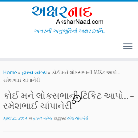
અંતરની અનુભૂતિનો અક્ષર ધ્વનિ..
Skip
to
Home
»
હાસ્ય વ્યંગ્ય
»
કોઈ મને લોકસભાની ટિકિટ આપો… –
content
રમેશભાઈ ચાંપાનેરી
કોઈ મને લોકસભાની ટિકિટ આપો… –
7
રમેશભાઈ ચાંપાનેરી
April 25, 2014
in
હાસ્ય વ્યંગ્ય
tagged
રમેશ ચાંપાનેરી