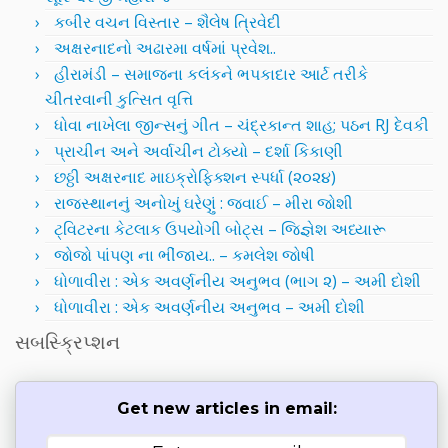
કબીર વચન વિસ્તાર – શૈલેષ ત્રિવેદી
અક્ષરનાદનો અઢારમા વર્ષમાં પ્રવેશ..
હીરામંડી – સમાજના કલંકને ભપકાદાર આર્ટ તરીકે
ચીતરવાની કુત્સિત વૃત્તિ
ધોવા નાખેલા જીન્સનું ગીત – ચંદ્રકાન્ત શાહ; પઠન RJ દેવકી
પ્રાચીન અને અર્વાચીન ટોક્યો – દર્શા કિકાણી
છઠ્ઠી અક્ષરનાદ માઇક્રોફિક્શન સ્પર્ધા (૨૦૨૪)
રાજસ્થાનનું અનોખું ઘરેણું : જવાઈ – મીરા જોશી
ટ્વિટરના કેટલાક ઉપયોગી બોટ્સ – જિજ્ઞેશ અધ્યારૂ
જોજો પાંપણ ના ભીંજાય.. – કમલેશ જોષી
ધોળાવીરા : એક અવર્ણનીય અનુભવ (ભાગ ૨) – અમી દોશી
ધોળાવીરા : એક અવર્ણનીય અનુભવ – અમી દોશી
સબસ્ક્રિપ્શન
Get new articles in email: