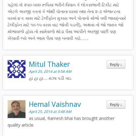
પહેલાં તો ૨૫૦-૫૦૦ રૂપિયા ભરીને વિધાન કે લોકસભાની ટિકીટ માટે
એટલે અરજી કરતાં કે જેથી પોતાના ઘરમાં તથા તેના ૨-૩ એજન્ટના
ઘરમાં ૪-૬ માસ માટે ટેલીફોન મુકાય અને પોતાનો મોભો વધી જાય(ત્યારે
ટેલીફોન માટે ૧૦-૧૫ વરસ વાટ જોવી પડતી), અથવા તો જો જરાક જો
મોભાવાળો હોય તો સામેવાળો થોડા પૈસા આપીને અરજી પાછી પણ
ખેંચાવી લ્યે અને આમ પૈસા પણ બનાવી કાઢે…….
Mitul Thaker
Reply
↓
April 25, 2014 at 9:58 AM
હા હા હા…. મઝા પડી ગઇ.
Hemal Vaishnav
Reply
↓
April 25, 2014 at 3:48 AM
as usual, Ramesh bhai has brought another
quality article.