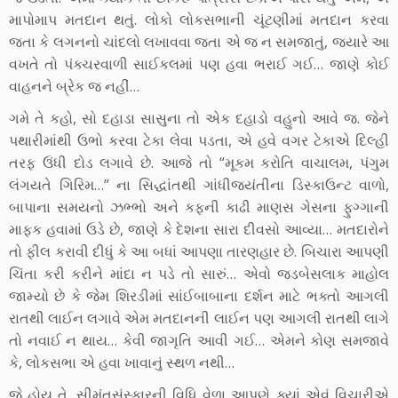
માપોમાપ મતદાન થતું. લોકો લોકસભાની ચૂંટણીમાં મતદાન કરવા
જતા કે લગનનો ચાંદલો લખાવવા જતા એ જ ન સમજાતું, જ્યારે આ
વખતે તો પંક્ચરવાળી સાઈકલમાં પણ હવા ભરાઈ ગઈ… જાણે કોઈ
વાહનને બ્રેક જ નહીં…
ગમે તે કહો, સો દહાડા સાસુના તો એક દહાડો વહુનો આવે જ. જેને
પથારીમાંથી ઉભો કરવા ટેકા લેવા પડતા, એ હવે વગર ટેકાએ દિલ્હી
તરફ ઉંધી દોડ લગાવે છે. આજે તો “મૂકમ કરોતિ વાચાલમ, પંગુમ
લંગયતે ગિરિમ…” ના સિદ્ધાંતથી ગાંધીજયંતીના ડિસ્કાઉન્ટ વાળો,
બાપાના સમયનો ઝભ્ભો અને કફની કાઢી માણસ ગેસના ફુગ્ગાની
માફક હવામાં ઉડે છે, જાણે કે દેશના સારા દીવસો આવ્યા… મતદારોને
તો ફીલ કરાવી દીધું કે આ બધાં આપણા તારણહાર છે. બિચારા આપણી
ચિંતા કરી કરીને માંદા ન પડે તો સારું… એવો જડબેસલાક માહોલ
જામ્યો છે કે જેમ શિરડીમાં સાંઈબાબાના દર્શન માટે ભક્તો આગલી
રાતથી લાઈન લગાવે એમ મતદાનની લાઈન પણ આગલી રાતથી લાગે
તો નવાઈ ન થાય… કેવી જાગૃતિ આવી ગઈ… એમને કોણ સમજાવે
કે, લોકસભા એ હવા ખાવાનું સ્થળ નથી…
જે હોય તે. સીમંતસંસ્કારની વિધિ વેળા આપણે ક્યાં એવું વિચારીએ