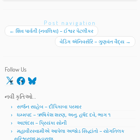
Post navigation
←
શિવ પાર્વતી (નવલિકા) – ઈશ્વર પેટલીકર
વેડિંગ ઍનિવર્સરિ – ગુણવંત વૈદ્ય
→
Follow Us
X
Facebook
Bluesky
નવી કૃતિઓ…
સર્જન સાહેબ – દીપિકાબા પરમાર
ધમ્મપદ – ઋષિકેશ શરણ, અનુ. હર્ષદ દવે, ભાગ ૧
અછાંદસ – પ્રિયંકા સોની
મહાવીરસ્વામીએ આપેલા અજોડ સિદ્ધાંતો – યોગતિલક
સૂરિશ્વરજી મહારાજ