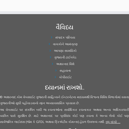
વૈવિધ્ય
સંપાદક પરિચય
વાચકોને આમંત્રણ
આપણા સામયિકો
ગુજરાતી ટાઈપપેડ
અક્ષરનાદ વિશે
સહાયતા
કોપીરાઈટ
ધ્યાનમાં રાખશો..
© અક્ષરનાદ.કોમ વેબસાઈટ ગુજરાતી સાહિત્યને ઈન્ટરનેટના માધ્યમથી વિશ્વના વિવિધ વિભાગોમાં વસતા
ગુજરાતીઓ સુધી પહોંચાડવાનો તદ્દન અવ્યાવસાયિક પ્રયાસ છે.
આ વેબસાઈટ પર સંકલિત બધી જ રચનાઓના સર્વાધિકાર રચનાકાર અથવા અન્ય અધિકારધારી
વ્યક્તિ પાસે સુરક્ષિત છે. માટે અક્ષરનાદ પર પ્રસિધ્ધ કોઈ પણ રચના કે અન્ય લેખો કોઈ પણ
સાર્વજનિક લાઈસંસ (જેમ કે GFDL અથવા ક્રિએટીવ કોમન્સ) હેઠળ ઉપલબ્ધ નથી.
વધુ વાંચો ...