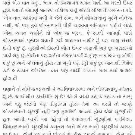
પણ એક વાત કહું… આવા તો ઢગલાબંધ ચમન ચક્કી આ ધરતી ઉપર
હશે. આ તો આપણું જનરલ નોલેજ કાચું એટલે બીજાની ખબર ન પડે.
એક વાત જાણવા મળી કે જેને સભા અને શોકસભાનું મુદ્દલે નોલેજ
નથી, એ પણ હવે લોકસભાની પીઠી ચઢાવવા બનિયાન કાઢીને બેઠાં.
એમાં ચમન ચક્કીને તો એક જ ભ્રમ.. કે સાલી આપણી પાસે
લોકસભામાં પ્રવેશ લેવાની કઈ લાયકાત નથી? હું પણ ચાલુ સંસદે
ઉંઘી શકું છું. ખુરશીઓ ઉઠાવી ભોંય ઉપર અફાળી શકું છું. બરાડાઓ
પાડી શકું છું. કોઈના પણ શર્ટના કોલર પકડી શકું છું, ન બોલવાનું બોલી
શકું છું અને બોલવાનું હોય ત્યાં મૂંગો પણ રહી શકું છું. આનાથી વિશેષ
કઈ લાયકાત જોઈએ… વાત પણ સાચી ગાંડાના ગામ ક્યાં અલગ
હોય છે!
ઘણાંને તો નોલેજ જ નથી કે આ વિધાનસભા અને લોકસભાનું કર્મકાંડ
શું છે, આઈ મીન કાર્યરીતિ શું છે? એ બે વચ્ચે ક્યાંક ક્યાંક તો સાસુ
અને વહુ જેટલો પણ ડીફરન્સ હોય. તેમાં આ વરસે તો જાણે
લોકસભાની ચૂંટણી નહીં પણ કુંભમેળો આવ્યો હોય એમ ચૂંટણીની
હવા જામી. બાકી આ પહેલાં તો પંચાયતની ચૂંટણીમાં પતંગિયા,
વિધાનસભાની ચૂંટણીમાં કબૂતરા અને લોકસભાની ચૂંટણીમાં કાગડા
જ ઉડતા. એમાં ક્યાંક તો છોકરું પાંત્રીસ ટકાએ પાસ થતું એમ, એ