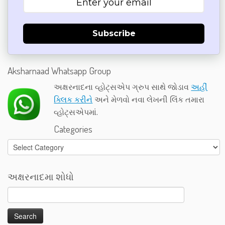
Subscribe
Aksharnaad Whatsapp Group
અક્ષરનાદના વ્હોટ્સએપ ગ્રુપ સાથે જોડાવ
અહીં
ક્લિક કરીને
અને મેળવો નવા લેખની લિંક તમારા
વ્હોટ્સએપમાં.
Categories
Categories
અક્ષરનાદમા શોધો