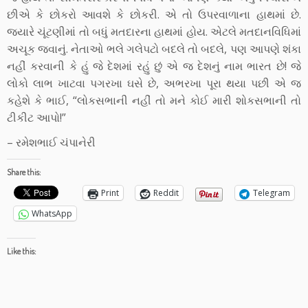
છીએ કે છોકરો આવશે કે છોકરી. એ તો ઉપરવાળાના હાથમાં છે.
જ્યારે ચૂંટણીમાં તો બધું મતદારના હાથમાં હોય. એટલે મતદાનવિધિમાં
અચૂક જવાનું. નેતાઓ ભલે ગલેપટો બદલે તો બદલે, પણ આપણે શંકા
નહીં કરવાની કે હું જે દેશમાં રહું છું એ જ દેશનું નામ ભારત છે! જે
લોકો લાભ ખાટવા પગરખા ઘસે છે, અભરખા પૂરા થયા પછી એ જ
કહેશે કે ભાઈ, “લોકસભાની નહીં તો મને કોઈ મારી શોકસભાની તો
ટીકીટ આપો!”
– રમેશભાઈ ચંપાનેરી
Share this:
Print
Reddit
Telegram
WhatsApp
Like this: