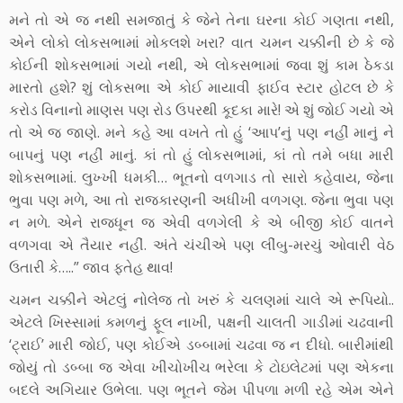
મને તો એ જ નથી સમજાતું કે જેને તેના ઘરના કોઈ ગણતા નથી,
એને લોકો લોકસભામાં મોકલશે ખરા? વાત ચમન ચક્કીની છે કે જે
કોઈની શોકસભામાં ગયો નથી, એ લોકસભામાં જવા શું કામ ઠેકડા
મારતો હશે? શું લોકસભા એ કોઈ માયાવી ફાઈવ સ્ટાર હોટલ છે કે
કરોડ વિનાનો માણસ પણ રોડ ઉપરથી કૂદકા મારે! એ શું જોઈ ગયો એ
તો એ જ જાણે. મને કહે આ વખતે તો હું ‘આપ’નું પણ નહીં માનું ને
બાપનું પણ નહીં માનું. કાં તો હું લોકસભામાં, કાં તો તમે બધા મારી
શોકસભામાં. લુખ્ખી ધમકી… ભૂતનો વળગાડ તો સારો કહેવાય, જેના
ભુવા પણ મળે, આ તો રાજકારણની અધીખી વળગણ. જેના ભુવા પણ
ન મળે. એને રાજધૂન જ એવી વળગેલી કે એ બીજી કોઈ વાતને
વળગવા એ તૈયાર નહીં. અંતે ચંચીએ પણ લીંબુ-મરચું ઓવારી વેઠ
ઉતારી કે…..” જાવ ફતેહ થાવ!
ચમન ચક્કીને એટલું નોલેજ તો ખરું કે ચલણમાં ચાલે એ રૂપિયો..
એટલે ખિસ્સામાં કમળનું ફૂલ નાખી, પક્ષની ચાલતી ગાડીમાં ચઢવાની
‘ટ્રાઈ’ મારી જોઈ, પણ કોઈએ ડબ્બામાં ચઢવા જ ન દીધો. બારીમાંથી
જોયું તો ડબ્બા જ એવા ખીચોખીચ ભરેલા કે ટોઇલેટમાં પણ એકના
બદલે અગિયાર ઉભેલા. પણ ભૂતને જેમ પીપળા મળી રહે એમ એને