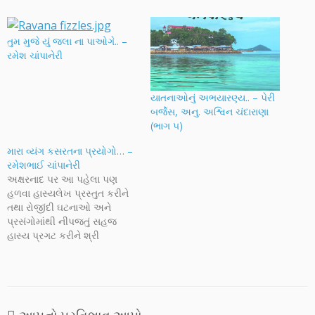
તુમ મુજે યું જલા ના પાઓગે.. –
રમેશ ચાંપાનેરી
યાતનાઓનું અભયારણ્ય.. – પેરી
બર્જેસ, અનુ. અશ્વિન ચંદારાણા
(ભાગ ૫)
મારા વ્યંગ કસરતના પ્રયોગો… –
રમેશભાઈ ચાંપાનેરી
અક્ષરનાદ પર આ પહેલા પણ
હળવા હાસ્યલેખ પ્રસ્તુત કરીને
તથા રોજીંદી ઘટનાઓ અને
પ્રસંગોમાંથી નીપજતું સહજ
હાસ્ય પ્રગટ કરીને શ્રી
રમેશભાઈ ચાંપાનેરી 'રસમંજન'
વાચકોને મરકાવવામાં સફળ રહ્યા
છે. આજે તેઓ બીમારી તથા તેને
ટાળવા માટેની કસરતને લીધે થતા
વ્યંગની વાત લઈને આવ્યા છે. પેટ