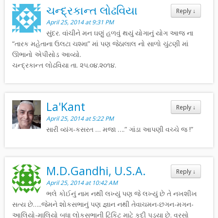
ચન્દ્રકાન્ત લોઢવિયા
Reply
↓
April 25, 2014 at 9:31 PM
સુંદર. વાંચીને મન ઘણું હળવું થયું યોગાનું યોગ આજ ના
“તારક મહેતાના ઉલટા ચશ્મા” માં પણ જેઠાલાલ નો સાળો ચુંટણી માં
ઊભાનો એપીસોડ આવ્યો.
ચન્દ્રકાન્ત લોઢવિયા તા. ૨૫.૦૪.૨૦૧૪.
La'Kant
Reply
↓
April 25, 2014 at 5:22 PM
સારી વ્યંગ-કસરત … મજા ….” ગાંડા આપણી વચ્ચે જ !”
M.D.Gandhi, U.S.A.
Reply
↓
April 25, 2014 at 10:42 AM
ભલે કોઈનું નામ નથી લખ્યું પણ જે લખ્યું છે તે નખશીખ
સત્ય છે…..જેમને શોકસભાનું પણ જ્ઞાન નથી તેવાચમન-છગન-મગન-
આલિયો-માલિયો બધા લોકસભાની ટિકિટ માટે કુદી પડ્યા છે. વરસો