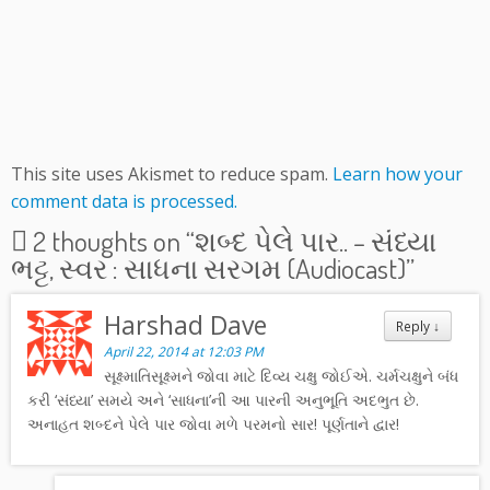
This site uses Akismet to reduce spam.
Learn how your
comment data is processed.
2 thoughts on “
શબ્દ પેલે પાર.. – સંધ્યા
ભટ્ટ, સ્વર : સાધના સરગમ (Audiocast)
”
Harshad Dave
Reply
↓
April 22, 2014 at 12:03 PM
સૂક્ષ્માતિસૂક્ષ્મને જોવા માટે દિવ્ય ચક્ષુ જોઈએ. ચર્મચક્ષુને બંધ
કરી ‘સંધ્યા’ સમયે અને ‘સાધના’ની આ પારની અનુભૂતિ અદભુત છે.
અનાહત શબ્દને પેલે પાર જોવા મળે પરમનો સાર! પૂર્ણતાને દ્વાર!