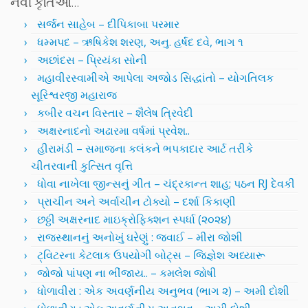
નવી કૃતિઓ…
સર્જન સાહેબ – દીપિકાબા પરમાર
ધમ્મપદ – ઋષિકેશ શરણ, અનુ. હર્ષદ દવે, ભાગ ૧
અછાંદસ – પ્રિયંકા સોની
મહાવીરસ્વામીએ આપેલા અજોડ સિદ્ધાંતો – યોગતિલક
સૂરિશ્વરજી મહારાજ
કબીર વચન વિસ્તાર – શૈલેષ ત્રિવેદી
અક્ષરનાદનો અઢારમા વર્ષમાં પ્રવેશ..
હીરામંડી – સમાજના કલંકને ભપકાદાર આર્ટ તરીકે
ચીતરવાની કુત્સિત વૃત્તિ
ધોવા નાખેલા જીન્સનું ગીત – ચંદ્રકાન્ત શાહ; પઠન RJ દેવકી
પ્રાચીન અને અર્વાચીન ટોક્યો – દર્શા કિકાણી
છઠ્ઠી અક્ષરનાદ માઇક્રોફિક્શન સ્પર્ધા (૨૦૨૪)
રાજસ્થાનનું અનોખું ઘરેણું : જવાઈ – મીરા જોશી
ટ્વિટરના કેટલાક ઉપયોગી બોટ્સ – જિજ્ઞેશ અધ્યારૂ
જોજો પાંપણ ના ભીંજાય.. – કમલેશ જોષી
ધોળાવીરા : એક અવર્ણનીય અનુભવ (ભાગ ૨) – અમી દોશી