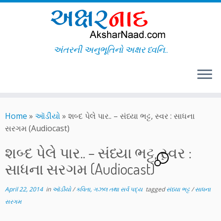
અંતરની અનુભૂતિનો અક્ષર ધ્વનિ..
Skip
to
Home
»
ઑડીયો
»
શબ્દ પેલે પાર.. – સંધ્યા ભટ્ટ, સ્વર : સાધના
content
સરગમ (Audiocast)
શબ્દ પેલે પાર.. – સંધ્યા ભટ્ટ, સ્વર :
2
સાધના સરગમ (Audiocast)
April 22, 2014
in
ઑડીયો
/
કવિતા, ગઝલ તથા સર્વ પદ્ય
tagged
સંધ્યા ભટ્ટ
/
સાધના
સરગમ