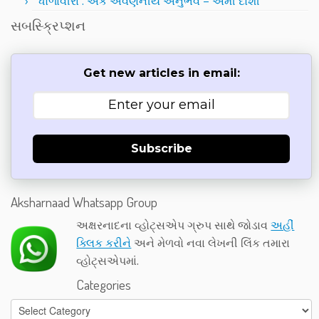
ધોળાવીરા : એક અવર્ણનીય અનુભવ – અમી દોશી
સબસ્ક્રિપ્શન
Get new articles in email:
Subscribe
Aksharnaad Whatsapp Group
અક્ષરનાદના વ્હોટ્સએપ ગ્રુપ સાથે જોડાવ
અહીં
ક્લિક કરીને
અને મેળવો નવા લેખની લિંક તમારા
વ્હોટ્સએપમાં.
Categories
Categories