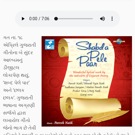
ગત તા. ૧૮
એપ્રિલે ગુજરાતી
ગીતોના બે સુંદર
આલ્બમનું
ડીજીટલ
લોકાર્પણ થયું,
‘શબ્દ પેલે પાર’
અને ‘છલક
છલક’. ગુજરાતી
ભાષાના અગ્રણી
સર્જકો દ્વારા
લખાયેલ ગીતો
જેનો ભાગ છે તેવી