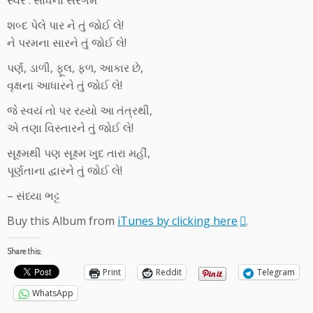
સ્વર : સાધના સરગમ
શબ્દ પેલે પાર ને તું જોઈ લે!
ને પરમના સારને તું જોઈ લે!
પર્ણ, ડાળી, ફૂલ, ફળ, આકાર છે,
વૃક્ષના આધારને તું જોઈ લે!
જે સ્વયં તો પર રહ્યો આ તંત્રથી,
એ તણા વિસ્તારને તું જોઈ લે!
સૂક્ષ્મથી પણ સૂક્ષ્મ ખુદ તારા મહીં,
પૂર્ણતાના દ્વારને તું જોઈ લે!
– સંધ્યા ભટ્ટ
Buy this Album from
iTunes by clicking here
.
Share this:
Print
Reddit
Telegram
WhatsApp