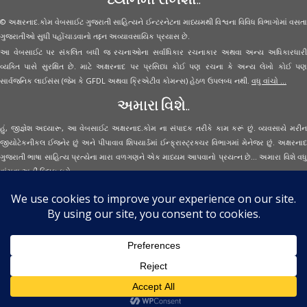
© અક્ષરનાદ.કોમ વેબસાઈટ ગુજરાતી સાહિત્યને ઈન્ટરનેટના માધ્યમથી વિશ્વના વિવિધ વિભાગોમાં વસતા
ગુજરાતીઓ સુધી પહોંચાડવાનો તદ્દન અવ્યાવસાયિક પ્રયાસ છે.
આ વેબસાઈટ પર સંકલિત બધી જ રચનાઓના સર્વાધિકાર રચનાકાર અથવા અન્ય અધિકારધારી
વ્યક્તિ પાસે સુરક્ષિત છે. માટે અક્ષરનાદ પર પ્રસિધ્ધ કોઈ પણ રચના કે અન્ય લેખો કોઈ પણ
સાર્વજનિક લાઈસંસ (જેમ કે GFDL અથવા ક્રિએટીવ કોમન્સ) હેઠળ ઉપલબ્ધ નથી.
વધુ વાંચો ...
અમારા વિશે..
હું, જીજ્ઞેશ અધ્યારૂ, આ વેબસાઈટ અક્ષરનાદ.કોમ ના સંપાદક તરીકે કામ કરૂં છું. વ્યવસાયે મરીન
જીયોટેકનીકલ ઈજનેર છું અને પીપાવાવ શિપયાર્ડમાં ઈન્ફ્રાસ્ટ્રક્ચર વિભાગમાં મેનેજર છું. અક્ષરનાદ
ગુજરાતી ભાષા સાહિત્ય પ્રત્યેના મારા વળગણને એક માધ્યમ આપવાનો પ્રયત્ન છે... અમારા વિશે વધુ
વાંચવા
અહીં ક્લિક કરો...
Secured Site Assurance
· © 2026
Aksharnaad.com
By Jignesh Adhyaru ·
· All Rights Reserved ·
Back to top