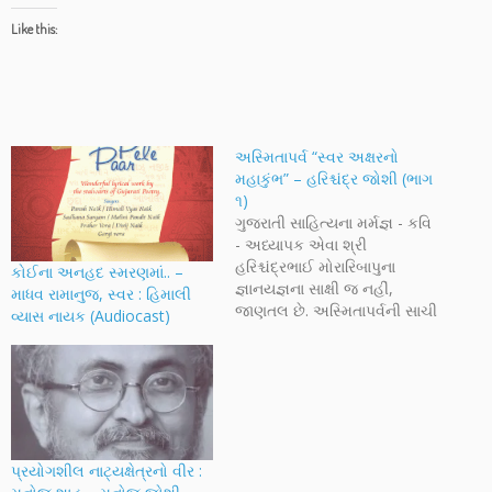
Like this:
અસ્મિતાપર્વ “સ્વર અક્ષરનો
મહાકુંભ” – હરિશ્ચંદ્ર જોશી (ભાગ
૧)
ગુજરાતી સાહિત્યના મર્મજ્ઞ - કવિ
- અધ્યાપક એવા શ્રી
હરિશ્ચંદ્રભાઈ મોરારિબાપુના
કોઈના અનહદ સ્મરણમાં.. –
જ્ઞાનયજ્ઞના સાક્ષી જ નહીં,
માધવ રામાનુજ, સ્વર : હિમાલી
જાણતલ છે. અસ્મિતાપર્વની સાચી
વ્યાસ નાયક (Audiocast)
સમજણ, અર્થ અને સમગ્ર
ઉપક્રમ વિશે તેમના સિવાય બીજુ
કોણ આપણને આવી સુંદર રીતે
સમજાવી શકે. લેખક શ્રી રમેશ
આચાર્યના મતે અસ્મિતાપર્વ એ
ઈયળમાંથી પતંગીયું બનવાની
પ્રક્રિયા છે. અસ્મિતાપર્વ ૧૩, તા.
પ્રયોગશીલ નાટ્યક્ષેત્રનો વીર :
…