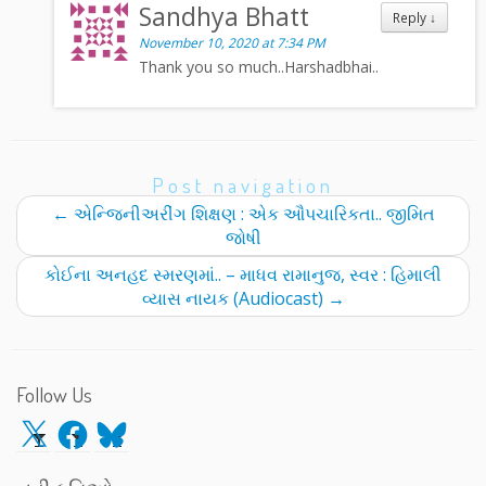
Sandhya Bhatt
Reply
↓
November 10, 2020 at 7:34 PM
Thank you so much..Harshadbhai..
Post navigation
←
એન્જિનીઅરીંગ શિક્ષણ : એક ઔપચારિકતા.. જીમિત
જોષી
કોઈના અનહદ સ્મરણમાં.. – માધવ રામાનુજ, સ્વર : હિમાલી
વ્યાસ નાયક (Audiocast)
→
Follow Us
X
Facebook
Bluesky