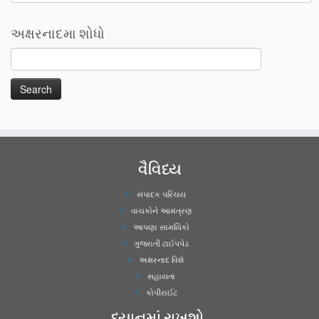
અક્ષરનાદમા શોધો
વૈવિધ્ય
સંપાદક પરિચય
વાચકોને આમંત્રણ
આપણા સામયિકો
ગુજરાતી ટાઈપપેડ
અક્ષરનાદ વિશે
સહાયતા
કોપીરાઈટ
ધ્યાનમાં રાખશો..