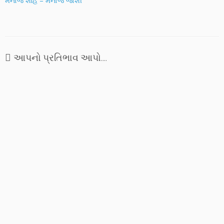
મનોજ શાહ – મનોજ જોશી
આપનો પ્રતિભાવ આપો....