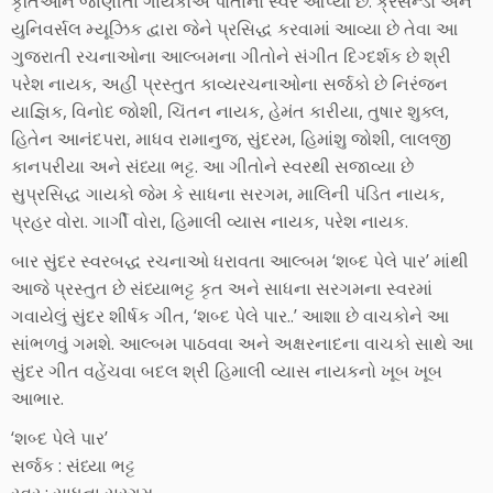
કૃતિઓને જાણીતા ગાયકોએ પોતાનો સ્વર આપ્યો છે. ક્રેસૅન્ડો અને
યુનિવર્સલ મ્યૂઝિક દ્વારા જેને પ્રસિદ્ધ કરવામાં આવ્યા છે તેવા આ
ગુજરાતી રચનાઓના આલ્બમના ગીતોને સંગીત દિગ્દર્શક છે શ્રી
પરેશ નાયક, અહીં પ્રસ્તુત કાવ્યરચનાઓના સર્જકો છે નિરંજન
યાજ્ઞિક, વિનોદ જોશી, ચિંતન નાયક, હેમંત કારીયા, તુષાર શુક્લ,
હિતેન આનંદપરા, માધવ રામાનુજ, સુંદરમ, હિમાંશુ જોશી, લાલજી
કાનપરીયા અને સંધ્યા ભટ્ટ. આ ગીતોને સ્વરથી સજાવ્યા છે
સુપ્રસિદ્ધ ગાયકો જેમ કે સાધના સરગમ, માલિની પંડિત નાયક,
પ્રહર વોરા. ગાર્ગી વોરા, હિમાલી વ્યાસ નાયક, પરેશ નાયક.
બાર સુંદર સ્વરબદ્ધ રચનાઓ ધરાવતા આલ્બમ ‘શબ્દ પેલે પાર’ માંથી
આજે પ્રસ્તુત છે સંધ્યાભટ્ટ કૃત અને સાધના સરગમના સ્વરમાં
ગવાયેલું સુંદર શીર્ષક ગીત, ‘શબ્દ પેલે પાર..’ આશા છે વાચકોને આ
સાંભળવું ગમશે. આલ્બમ પાઠવવા અને અક્ષરનાદના વાચકો સાથે આ
સુંદર ગીત વહેંચવા બદલ શ્રી હિમાલી વ્યાસ નાયકનો ખૂબ ખૂબ
આભાર.
‘શબ્દ પેલે પાર’
સર્જક : સંધ્યા ભટ્ટ