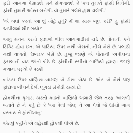
ફરી આંગળા પેસાડશે. મને સંભળાવશે કે ‘કલ તુમકો ફાંસી મિલેગી.
ફાંસી તુમારી ઓરત બનેગી. વો તુમારે ગલેમેં હાથ ડાલેગી.’
‘એ બધાં કરતાં આ શું ખોટું હતું? મેં શા સારૂ ભૂલ કરી? હું ફાંસી
અપીલમાં શીદ ગયો?’
આવું મનન કરતો ફાંદાળો ભીલ આગગાડીમાં ચડે છે. પોતાની કને
ટિકિટ હોવા છતાં એ પાટિયા ઉપર નથી બેસતો, નીચે બેસે છે; પલાંઠી
નથી વાળતો, ઉભડક બેસે છે. હજુ જાણે એ પોતાની અપીલના
ફેંસલાની વાટ જોતો બેઠે છે. ફાંસીની રસીનો ગાળિયો હમણાં જાણે
ગળામાં પડ્યો કે પડશે!
બાંડકા ઉપર વાણિયા-બામણ બે ડોસા બેઠા છે. એક બે બૈરાં પણ
ફાંદાળા ભીલને દેખી લૂગડાં સંકોડી રહ્યાં છે.
હોકલીના ધુમાડા કાઢતો કાઢતો વાણિયો અમારી જેલ તરફ આંગળી
બતાવે છે ને કહે છે કે ‘આ પેલી જેલ; ને આ પેલો જે ઊંચો ભાગ
વરતાય તે ફાંસીખાનું.’
એટલું કહીને એ લહેરથી હોકલી પીએ છે.