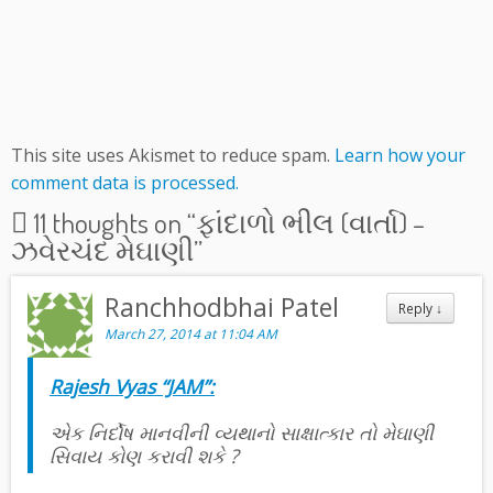
This site uses Akismet to reduce spam.
Learn how your
comment data is processed.
11 thoughts on “
ફાંદાળો ભીલ (વાર્તા) –
ઝવેરચંદ મેઘાણી
”
Ranchhodbhai Patel
Reply
↓
March 27, 2014 at 11:04 AM
Rajesh Vyas “JAM”:
એક નિર્દોષ માનવીની વ્યથાનો સાક્ષાત્કાર તો મેઘાણી
સિવાય કોણ કરાવી શકે ?