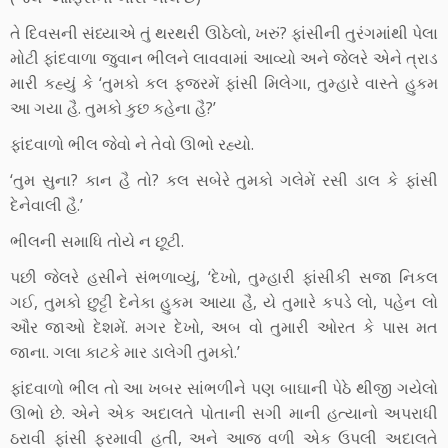
તે દિવસની સંધ્યાએ તું થરથરી ઊઠેલો, ખરું? ફાંસીની તુરંગમાંથી પેલા
મોટી ફાંદવાળા જુવાન ભીલને લાવવામાં આવ્યો અને જેલરે એને ત્રાડ
મારી કહ્યું કે ‘તુમકો કલ ફજરમેં ફાંસી મિલેગા, તુમ્હારે વાસ્તે હુકમ
આ ગયા હૈ. તુમકો કુછ કહેના હૈ?’
ફાંદવાળો ભીલ જેવો ને તેવો ઊભો રહ્યો.
‘તુમ સુના? કાન હૈ તો? કલ સબેરે તુમકો ગલેમેં રસી ડાલ કે ફાંસી
દેનેવાલી હૈ.’
ભીલની સમાધિ તોયે ન છૂટી.
પછી જેલરે હસીને સંભળાવ્યું, ‘દેખો, તુમ્હારી ફાંસીકી સજા નિકલ
ગઈ, તુમકો છુટ્ટી દેનેકા હુકમ આયા હૈ, યે તુમારે કપડે લો, પહેન લો
ઔર જાઓ દેશમેં. મગર દેખો, અબ વો તુમારી ઓરત કે પાસ મત
જાના. ગલા કાટકે માર ડાલેગી તુમકો.’
ફાંદવાળો ભીલ તો આ ખબર સાંભળીને પણ બાઘાની પેઠે થીજી ગયેલો
ઊભો છે. એને એક અદાલતે પોતાની સગી માની હત્યાનો અપરાધી
ઠરાવી ફાંસી ફરમાવી હતી, અને આજ વળી એક ઉપલી અદાલતે