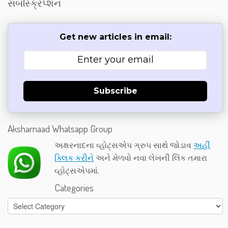
સબસ્ક્રિપ્શન
Get new articles in email:
Subscribe
Aksharnaad Whatsapp Group
અક્ષરનાદના વ્હોટ્સએપ ગ્રુપ સાથે જોડાવ
અહીં
ક્લિક કરીને
અને મેળવો નવા લેખની લિંક તમારા
વ્હોટ્સએપમાં.
Categories
Categories