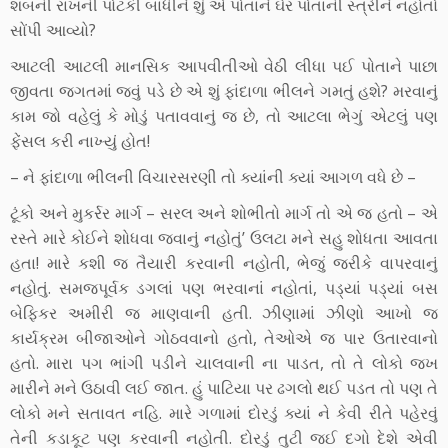
શબની રાખની પોટકી બાંધીને શું એ પોતાને ઘેર પોતાની સ્ત્રીને નહોતો
સોંપી આવ્યો?
આટલી આટલી માનસિક આપવીતીઓ વેઠી લીધા પઈ પોતાને પાછા
જીવતા જગતમાં જવું પડે છે એ શું ફાંદાળા ભીલને ગમતું હશે? મરવાનું
કામ જો વહેલું કે મોડું પતાવવાનું જ છે, તો આટલા ભેગું એટલું પણ
ફેંસલ કરી નાખ્યું હોત!
– ને ફાંદાળા ભીલની વિચારસરણી તો ક્યાંની ક્યાં આગળ વધે છે –
ટૂંકો અને મુકર્રર માર્ગ – સરલ અને શોભીતો માર્ગ તો એ જ હતો – એ
રસ્તે મારે કોઈને શોધવા જવાનું નહોતું’ ઉલટા મને સહુ શોધતા આવતા
હતા! મારે કશી જ તૈયારી કરવાની નહોતી, ભેજું જરીકે વાપરવાનું
નહોતું. સમજપૂર્વક ડગલાં પણ ભરવાનાં નહોતાં, પડ્યાં પડ્યાં બસ
બેફિકર અમીરી જ માણવાની હતી. ઝીણામાં ઝીણો આખો જ
કાર્યક્રમ બીજાઓને ગોઠવવાનો હતો, તેઓએ જ પાર ઉતારવાનો
હતો. મારા પગ ભાંગી પડીને ચાલવાની ના પાડત, તો તે લોકો જખ
મારીને મને ઉઠાવી લઈ જાત. હું પાટિયા પર ઢગલો થઈ પડત તો પણ તે
લોકો મને સતાવત નહિ. મારે ગળામાં દોરડું ક્યાં ને કેવી રીતે પહેરવું
તેની કડાકૂટ પણ કરવાની નહોતી. દોરડું તુટી જઈ દગો દેશે એવી