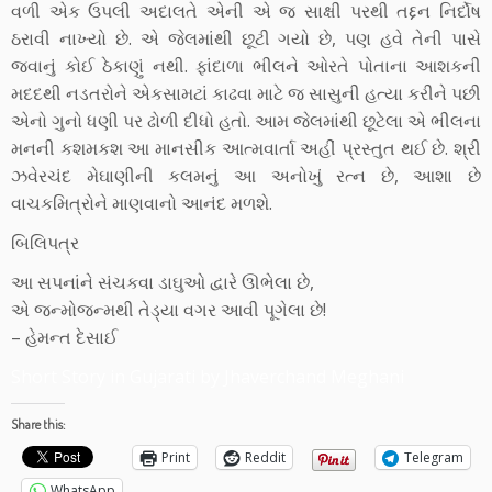
વળી એક ઉપલી અદાલતે એની એ જ સાક્ષી પરથી તદ્દન નિર્દોષ
ઠરાવી નાખ્યો છે. એ જેલમાંથી છૂટી ગયો છે, પણ હવે તેની પાસે
જવાનું કોઈ ઠેકાણું નથી. ફાંદાળા ભીલને ઓરતે પોતાના આશકની
મદદથી નડતરોને એકસામટાં કાઢવા માટે જ સાસુની હત્યા કરીને પછી
એનો ગુનો ધણી પર ઢોળી દીધો હતો. આમ જેલમાંથી છૂટેલા એ ભીલના
મનની કશમકશ આ માનસીક આત્મવાર્તા અહીં પ્રસ્તુત થઈ છે. શ્રી
ઝવેરચંદ મેઘાણીની કલમનું આ અનોખું રત્ન છે, આશા છે
વાચકમિત્રોને માણવાનો આનંદ મળશે.
બિલિપત્ર
આ સપનાંને સંચકવા ડાઘુઓ દ્વારે ઊભેલા છે,
એ જન્મોજન્મથી તેડ્યા વગર આવી પૂગેલા છે!
– હેમન્ત દેસાઈ
Short Story in Gujarati by Jhaverchand Meghani
Share this:
Print
Reddit
Telegram
WhatsApp