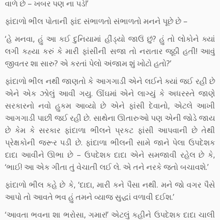
વાળે છે – ખબર પણ ના પડે!’
ફાંદાળો ભીલ પોતાની ફાંદ સંભાળતો સંભાળતો મનને પૂછે છે –
‘હે મનવા, હું આ કઈ દુનિયામાં હીંડ્યો જાઉં છું? હું તો લોકોને ક્યાં
લગી કહ્યા કરું કે મારી ફાંસીની સજા તો નરાતાર જૂઠી હતી! આવું
જીવતર શા સારુ? એ કરતાં પેલો અંજામ શું ખોટો હતો?’
ફાંદાળો ભીલ નથી જાણતો કે આગગાડી એને લઈને ક્યાં જઈ રહી છે
એને એક ઝોલું આવી ગયુ. ઊંઘમાં એને લાગ્યું કે અધરસ્તે જાણે
સરકારનો નવો હુકમ આવ્યો છે એને ફાંસી દેવાનો, એટલે આખી
આગગાડી પાછી જઈ રહી છે. સાથેના ઊતારુઓ પણ એની જોડે જાય
છે કેમ કે સરકાર ફાંદાળા ભીલને પ્રકટ ફાંસી આપવાની છે તેથી
પ્રેક્ષકોની જરૂર પડી છે. ફાંદાળા ભીલની સામે જાને પેલા ઉપદેશક
દાદા આવીને ઊભા છે – ઉપદેશક દાદા એને સમજાવી રહેલ છે કે,
‘ભાઈ! આ એક ગીતા તું વેચાતી લઈ લે. એ તને નરકે જતો બચાવશે.’
ફાંદાળો ભીલ કહે છે કે, ‘દાદા, મારી કને પૈસા નથી. મને જો વગર પૈસે
આપો તો આવતે ભવ હું તમને વ્યાજ સુદ્ધાં વળાવી દઈશ.’
‘આવતા ભવના શા ભરોસા, ગમાર!’ એટલું કહીને ઉપદેશક દાદા ચાલી