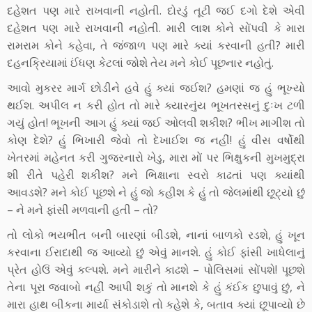
દહેશત પણ મારે રાખવાની નહોતી. દોરડું તૂટી જઈ દગો દેશે એવી
દહેશત પણ મારે રાખવાની નહોતી. મારી લાશ કોને સોંપવી કે મારા
રામરામ કોને કહેવા, તે જંજાળ પણ મારે ક્યાં કરવાની હતી? મારી
દહનક્રિયામાં ઈંધણ કેટલાં જોશે તેય મને કોઈ પૂછનાર નહોતું.
આવો મુકરર માર્ગ છોડીને હવે હું ક્યાં જઈશ? હમણાં જ હું ભૂખ્યો
થઈશ. અપીલ ન કરી હોત તો મારે ક્યારનુંય ભૂખતરસનું દુઃખ ટળી
ગયું હોત! ભૂખની આગ હું ક્યાં જઈ ઓલવી શકીશ? ભીખ માગીશ તો
કોણ દેશે? હું ભિખારી જેવો તો દેખાઈશ જ નહીં! હું વીસ વર્ષોથી
ખેતરમાં મહેનત કરી ગુજરનારો ખેડુ, મારા મોં પર ભિક્ષુકની મુખમુદ્રા
શી રીતે પહેરી શકીશ? મને ભિક્ષાના સ્વરો કાઢતાં પણ ક્યાંથી
આવડશે? મને કોઈ પૂછશે ને હું જો કહીશ કે હું તો જેલમાંથી છૂટ્યો છું
– ને મને ફાંસી મળવાની હતી – તો?
તો લોકો ભયભીત બની બારણાં બીડશે, નાનાં બાળકો રડશે, હું ખૂન
કરવાના ઈરાદાથી જ આવ્યો છું એવું માનશે. હું કોઈ ફાંસી ખાધેલાનું
પ્રેત હોઉં એવું કલ્પશે. મને મારીને કાઢશે – પોલિસમાં સોંપશે! પૂછશે
તેના પૂરા જવાબો નહીં આપી શકું તો માનશે કે હું કંઈક છુપાવું છું, ને
મારા હાથ બીકના માર્યા સંકોડાશે તો કહેશે કે, બતાવ ક્યાં છૂપાવ્યો છે