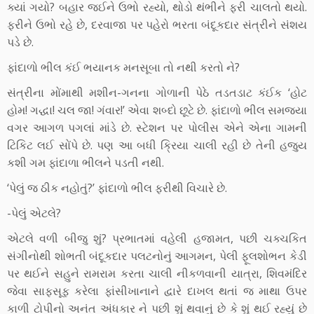
ક્યાં ગયો? બહાર જઈને ઉભો રહ્યો, થોડો થંભીને ફરી ચાલતો થયો.
ફરીને ઉભો રહે છે, દરવાજા પર પહેરો ભરતા બંદૂકદાર સંત્રીને સંશય
પડે છે.
ફાંદાળો ભીલ કંઈ ભયાનક મનસૂબા તો નથી કરતો ને?
સંત્રીના મોંમાથી મશીન-ગનના ગોળાની પેઠે તડતડાટ કંઈક ‘હોટ
હોમ! ગદ્ધા! ચલ જા! ગંવાર!’ એવા શબ્દો છૂટે છે. ફાંદાળો ભીલ સમજ્યા
વગર આગળ પગલાં માંડે છે. સ્ટેશન પર પોલીસ એને એના ગામની
ટિકિટ લઈ સોંપે છે. પણ આ બધી ક્રિયા ચાલી રહી છે તેની હજુય
કશી ગમ ફાંદાળા ભીલને પડતી નથી.
‘પેલું જ ઠીક નહોતું?’ ફાંદાળો ભીલ ફરીથી વિચારે છે.
-પેલું એટલે?
એટલે વળી બીજુ શું? પ્રભાતમાં વહેલી હજામત, પછી ચક્ચકિત
સંગીનોથી શોભતી બંદૂકદાર પલટનોનું આગમન, પેલી ફૂલશોભન કેડી
પર થઈને સહુને રામરામ કરતા ચાલી નીકળવાની યાત્રા, શિવમંદિર
જેવા સાફસૂફ કરેલા ફાંસીખાનાને દ્વારે દાખલ થતાં જ માથા ઉપર
કાળી ટોપીનો અનંત અંધકાર ને પછી શું થવાનું છે કે શું થઈ રહ્યું છે