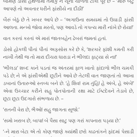
બામણ ડોસો હથેળીમાં તમાકુ ને ચૂનો ચોળતો ટૌકો પૂરે છે – ‘મારું બેટું
આપણે તો અવતાર ધરીને ફાંસીયે ના દીઠી!’
બૈરું બેઠું છે તે ખબર આપે છે – ‘અગાઉના સમયમાં તો ઉઘાડી ફાંસી
આલતા. મન્ખો જોવા મરતો, પણ આવડે તો ગપત્ય મારી નાંખે છે રોયા!’
વાત કરતાં કરતાં એ મારાં જાતબહેન ઢેબરાં જમતાં હતાં.
ડોસો હોકલી પીતાં પીતાં અફસોસ કરે છે કે, ‘શરકારે ફાંશી કમતી કરી
નાખી તેથી જ તો મારા દીચરા ધારાડા ને ભીલદા ફાટ્યા સે ના!’
‘ભીલડા’ શબ્દ કાને પડતાં જ અંતરમાં ફાળ ખાતો ફાંદાળો ભીલ ચમકી
પડે છે; ને એ ફાંસીએથી છૂટીને આવે છે તેટલી વાત જાણતાં તો આખા
ડબાનાં ઉતારુઓ સ્તબ્ધ બને છે. ‘હે શિવ! રામ તુંહિ! હે અંબે, હે અંબે!’
એવા ઉચ્ચાર કરીને સહુ પોતપોતાની રક્ષા માટે ઈષ્ટદેવને તેડાવે છે,
છૂટા છૂટા ઉદગારો સંભળાય છે. –
‘રાતની વેરા છે, ભૈઓ! સહુ જાગતા સૂજો.’
‘સમો ખરાબ છે, બાપા! બે પૈસા સાટુ પણ ગરાં કાપનારા પડ્યા છે.’
‘-ને મારા બેટા એ તો કોણ જાણે ક્યાંથી છરો કાઢતાંકને ફાંદમાં પેસાડી