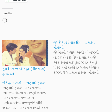
Like this:
Loading…
ચુપકે ચુપકે રાત દિન – હસરત
મોહાની
જે મિત્રો ગુલામ અલી ની ગઝલો
ના શોખીન છે તેમના માટે આજે
એક સરસ સરપ્રાઈઝ છે. અત્રે
પોસ્ટ કરી રહ્યો છું શાયર મૌલાના
તુમ બિન જાઉં કહાં! (ગીતમાલા) –
ફઝલ ઉલ હસન હસરત મોહાની
હર્ષદ દવે
એ રચેલી સદાબહાર ગઝલ ચુપકે
ચુપકે રાત દિન....આપણે ઘણી વાર
બે ઉર્દૂ ગઝલો – અહમદ ફરાઝ
તેનું મારી મચેડીને રીમીક્ષ કરેલ
અહમદ ફરાઝ પાકિસ્તાનની
રૂપ સાંભળીએ છીએ. આ ગઝલ
આજની પેઢીના અગ્રણી શાયર,
અહીં મૂકી…
પાકિસ્તાનની તત્કાલીન
પરિસ્થિઓની મજબૂરીને લીધે
૧૯૮૩ પછી પાકિસ્તાન છોડી લંડન