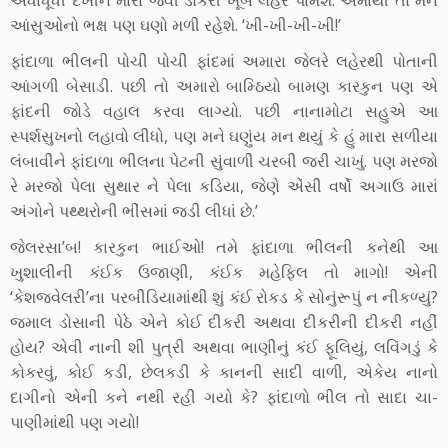
આંસુઓનો ભક્ષ પણ ઘણો મળી રહેશે. ‘ખી-ખી-ખી-ખી!’
ફાંદાળા ભીલની પોચી પોચી ફાંદમાં અમારા જેલરે લહેરથી પોતાની
આંગળી બેસાડી. પછી તો અમારો બામ્ઠિયો બામણ કારકુન પણ એ
ફાંદની જોડે વહાલ કરવા લાગ્યો. પછી નાનામોટા સહુએ આ
સ્પર્શસુખનો લહાવો લીધો, પણ મને ઘણુંય મન થયું કે હું મારા સળીયા
લંબાવીને ફાંદાળા ભીલના પેટની સુંવાળી ચરબી જરી ચાખું. પણ મરજો
રે મરજો પેલા સુથાર ને પેલા કડિયા, જેણે એંસી વર્ષો અગાઉ મારાં
અંગોને પથ્થરોની ભીંસમાં જડી લીધાં છે.’
જેલરસા’બ! કારકુન ભાઈઓ! તમે ફાંદાળા ભીલની કનેથી આ
ખુશાલીની કંઈક ઉજાણી, કંઈક મહેફિલ તો માગો! એની
‘કેશજ્વેલરી’ના પરબીડિયામાંથી શું કંઈ રોકડ કે સોનુંરૂપું ન નીકળ્યું?
જમાલ ડોસાની પેઠે એને કોઈ દીકરી અથવા દીકરીની દીકરી નહીં
હોય? એવી નાની શી પુત્રી અથવા ભાણીનું કંઈ ફૂલિયું, લવિંગડું કે
કોકરવું, કોઈ કડી, છેલકડી કે કાનની સાદી વાળી, એકેય નાનો
દાગીનો એની કને નથી રહી ગયો કે? ફાંદાળો ભીલ તો સાદા ચા-
પાણીમાંથી પણ ગયો!