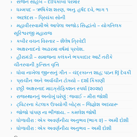
સર્જન સાહેબ – દીપિકાબા પરમાર
ધમ્મપદ – ઋષિકેશ શરણ, અનુ. હર્ષદ દવે, ભાગ ૧
અછાંદસ – પ્રિયંકા સોની
મહાવીરસ્વામીએ આપેલા અજોડ સિદ્ધાંતો – યોગતિલક
સૂરિશ્વરજી મહારાજ
કબીર વચન વિસ્તાર – શૈલેષ ત્રિવેદી
અક્ષરનાદનો અઢારમા વર્ષમાં પ્રવેશ..
હીરામંડી – સમાજના કલંકને ભપકાદાર આર્ટ તરીકે
ચીતરવાની કુત્સિત વૃત્તિ
ધોવા નાખેલા જીન્સનું ગીત – ચંદ્રકાન્ત શાહ; પઠન RJ દેવકી
પ્રાચીન અને અર્વાચીન ટોક્યો – દર્શા કિકાણી
છઠ્ઠી અક્ષરનાદ માઇક્રોફિક્શન સ્પર્ધા (૨૦૨૪)
રાજસ્થાનનું અનોખું ઘરેણું : જવાઈ – મીરા જોશી
ટ્વિટરના કેટલાક ઉપયોગી બોટ્સ – જિજ્ઞેશ અધ્યારૂ
જોજો પાંપણ ના ભીંજાય.. – કમલેશ જોષી
ધોળાવીરા : એક અવર્ણનીય અનુભવ (ભાગ ૨) – અમી દોશી
ધોળાવીરા : એક અવર્ણનીય અનુભવ – અમી દોશી