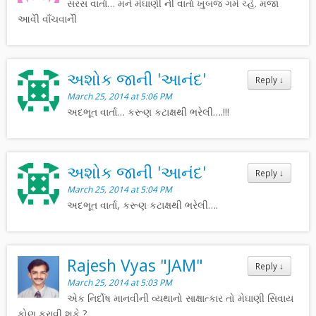
સરસ વાર્તા… મને મેઘાણેી નેી વાર્તા ખુબજ ગમે ચ્હે. મજા
આવેી વાઁચવાનેી
અશોક જાની 'આનંદ'
Reply
↓
March 25, 2014 at 5:06 PM
અદભૂત વાર્તા… કરૂણ કટાક્ષથી ભરેલી….!!!
અશોક જાની 'આનંદ'
Reply
↓
March 25, 2014 at 5:04 PM
અદભૂત વાર્તા, કરૂણ કટાક્ષથી ભરેલી….
Rajesh Vyas "JAM"
Reply
↓
March 25, 2014 at 5:03 PM
એક નિર્દોષ માનવીની વ્યથાનો સાક્ષાત્કાર તો મેઘાણી સિવાય
કોણ કરાવી શકે ?