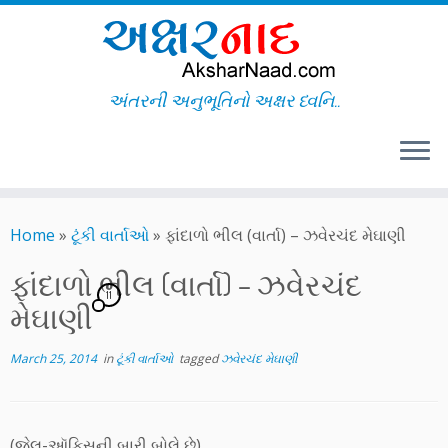
અંતરની અનુભૂતિનો અક્ષર ધ્વનિ..
Skip
to
Home
»
ટૂંકી વાર્તાઓ
»
ફાંદાળો ભીલ (વાર્તા) – ઝવેરચંદ મેઘાણી
content
ફાંદાળો ભીલ (વાર્તા) – ઝવેરચંદ
11
મેઘાણી
March 25, 2014
in
ટૂંકી વાર્તાઓ
tagged
ઝવેરચંદ મેઘાણી
(જેલ-ઑફિસની બારી બોલે છે)