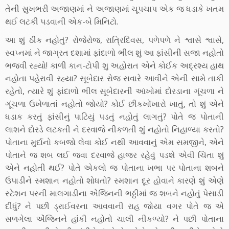
તેની સુખભરી અજાણમાં ને અજાણમાં ચૂપચાપ એક જ ધડાકે ખતમ
થઈ લટકી પડવાની એક-બે મિનિટો.
આ શું ઠીક નહોતું? રોજેરોજ, રાત્રિદિવસ, પળેપળે ને શ્વાસે શ્વાસે,
સ્વપ્નમાં ને જાગ્રત દશામાં ફાંદાળો ભીલ શું આ ફાંસીની સજા નહોતો
ભજવી રહ્યો! કાળી કાન-ટોપી શુ અહોરાત એને કોઈક અદ્રશ્ય હાથ
નહોતા પહેરાવી રહ્યા? સૂબેદાર રોજ સવારે આવીને એની સામે તાકી
રહેતો, ત્યારે શું ફાંદાળો ભીલ સૂબેદારની આંખોમાં દોરડાના ગૂંચળા ને
ગૂંચળા ઉખેળાતાં નહોતો જોયો? કોઈ છીકખોંખારો ખાતું, તો શું એને
ધડાક કરતું ફાંસીનું પાટિયું પડતું નહોતું લાગતું? પોતે જ પોતાની
લાશને દોરડે લટકતી ને દરવાજે નીકળતી શું નહોતો નિહાળ્યા કરતો?
પોતાના મુર્દાનો કબજો લેવા કોઈ નથી આવવાનું એમ સમજીને, એને
પોતાને જ શબ લઈ જવા દરવાજે હાજર રહેવું પડશે એવી ચિંતા શું
એને નહોતી થઈ? પોતે એકલો જ પોતાના ખભા પર પોતાના શબને
ઉપાડીને સ્મશાન નહોતો શોધતો? સ્મશાન દૂર હોવાને કારણે શું એણે
સ્ટેશન પરની માલગાડીના એંજિનની ભઠ્ઠીમાં જ શબને નહોતું પેસાડી
દીધું? ને પછી ડ્રાઈવરના આવવાની રાહ જોયા વગર પોતે જ એ
સળગેલા એંજિનને હાંકી નહોતો ચાલી નીકળ્યો? ને પછી પોતાના