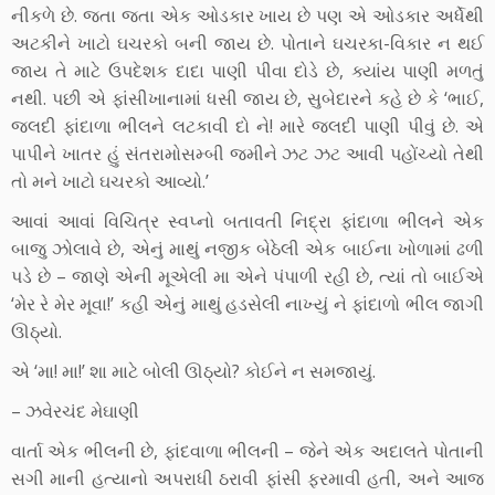
નીકળે છે. જતા જતા એક ઓડકાર ખાય છે પણ એ ઓડકાર અર્ધેથી
અટકીને ખાટો ઘચરકો બની જાય છે. પોતાને ઘચરકા-વિકાર ન થઈ
જાય તે માટે ઉપદેશક દાદા પાણી પીવા દોડે છે, ક્યાંય પાણી મળતું
નથી. પછી એ ફાંસીખાનામાં ધસી જાય છે, સુબેદારને કહે છે કે ‘ભાઈ,
જલદી ફાંદાળા ભીલને લટકાવી દો ને! મારે જલદી પાણી પીવું છે. એ
પાપીને ખાતર હું સંતરામોસમ્બી જમીને ઝટ ઝટ આવી પહોંચ્યો તેથી
તો મને ખાટો ઘચરકો આવ્યો.’
આવાં આવાં વિચિત્ર સ્વપ્નો બતાવતી નિદ્રા ફાંદાળા ભીલને એક
બાજુ ઝોલાવે છે, એનું માથું નજીક બેઠેલી એક બાઈના ખોળામાં ઢળી
પડે છે – જાણે એની મૂએલી મા એને પંપાળી રહી છે, ત્યાં તો બાઈએ
‘મેર રે મેર મૂવા!’ કહી એનું માથું હડસેલી નાખ્યું ને ફાંદાળો ભીલ જાગી
ઊઠ્યો.
એ ‘મા! મા!’ શા માટે બોલી ઊઠ્યો? કોઈને ન સમજાયું.
– ઝવેરચંદ મેઘાણી
વાર્તા એક ભીલની છે, ફાંદવાળા ભીલની – જેને એક અદાલતે પોતાની
સગી માની હત્યાનો અપરાધી ઠરાવી ફાંસી ફરમાવી હતી, અને આજ