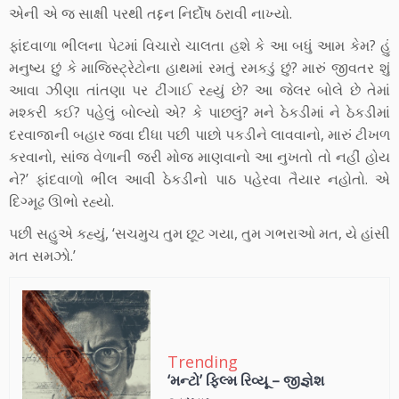
એની એ જ સાક્ષી પરથી તદ્દન નિર્દોષ ઠરાવી નાખ્યો.
ફાંદવાળા ભીલના પેટમાં વિચારો ચાલતા હશે કે આ બધું આમ કેમ? હું
મનુષ્ય છું કે માજિસ્ટ્રેટોના હાથમાં રમતું રમકડું છું? મારું જીવતર શું
આવા ઝીણા તાંતણા પર ટીંગાઈ રહ્યું છે? આ જેલર બોલે છે તેમાં
મશ્કરી કઈ? પહેલું બોલ્યો એ? કે પાછલું? મને ઠેકડીમાં ને ઠેકડીમાં
દરવાજાની બહાર જવા દીધા પછી પાછો પકડીને લાવવાનો, મારું ટીખળ
કરવાનો, સાંજ વેળાની જરી મોજ માણવાનો આ નુખતો તો નહીં હોય
ને?’ ફાંદવાળો ભીલ આવી ઠેકડીનો પાઠ પહેરવા તૈયાર નહોતો. એ
દિગ્મૂઢ ઊભો રહ્યો.
પછી સહુએ કહ્યું, ‘સચમુચ તુમ છૂટ ગયા, તુમ ગભરાઓ મત, યે હાંસી
મત સમઝો.’
Trending
‘મન્ટો’ ફિલ્મ રિવ્યૂ – જીજ્ઞેશ