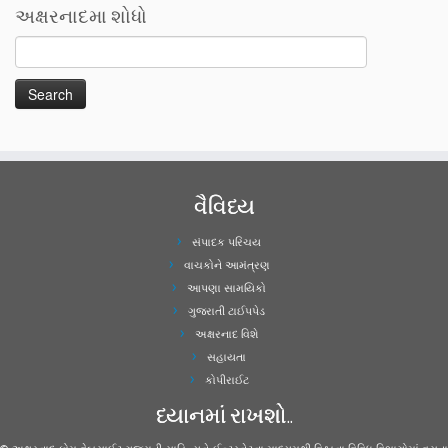
અક્ષરનાદમા શોધો
વૈવિધ્ય
સંપાદક પરિચય
વાચકોને આમંત્રણ
આપણા સામયિકો
ગુજરાતી ટાઈપપેડ
અક્ષરનાદ વિશે
સહાયતા
કોપીરાઈટ
ધ્યાનમાં રાખશો..