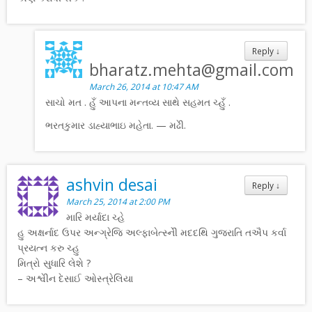
Reply
↓
bharatz.mehta@gmail.com
March 26, 2014 at 10:47 AM
સાચો મત . હુઁ આપના મન્તવ્ય સાથે સહમત ચ્હુઁ .
ભરતકુમાર ડાહ્યાભાઇ મહેતા. — મઢેી.
ashvin desai
Reply
↓
March 25, 2014 at 2:00 PM
મારિ મર્યાદા ચ્હે
હુ અક્ષર્નાદ ઉપર અન્ગ્રેજિ અલ્ફાબેત્સ્નેી મદદથિ ગુજરાતિ તઐપ કર્વા
પ્રયત્ન કરુ ચ્હુ
મિત્રો સુધારિ લેશે ?
– અશ્વેીન દેસાઈ ઓસ્ત્રેલિયા