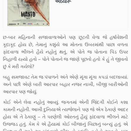
અધ્યારૂ
છ-બાર મહિનાની સજાવાળાઓને પણ છૂટતી વેળા જે હર્ષાવેશની
કૂદાકૂદ હોય છે, તેમાનું કશુંયે આ મોતના ઉંબરમાંથી પાછા વળતા
ફાંદવાળા ભીલને હૈયે નહોતું થતું, એ પોતે જ પોતાના પિંડ ઉપર
નિહાળી રહ્યો હતો – પોતે પોતાને જ જાણે પૂછતો હતો કે હું તે જીવતો
છું કે મરી ગયેલો?
બહુ સમજાવટ તેમ જ પંપાળને અંતે એણે મૂંગા મૂંગા કપડાં બદલાવ્યાં.
અને પછી એણે બારી આરપાર બહાર નજર નાખી, બીજી બારીઓની
આરપાર પણ જોયું.
કોઈ એને લેવા નહોતું આવ્યું. જગતમાં એની જિંદગી કોઈને કશા
કામની નહોતી. આખી દુનિયાએ ત્યજેલાને પણ જે એક ઠેકાણે આદર
હોય એ તે ઠેકાણું – તે પરણેલી ઓરતનું હૈયું ફાંદવાળા ભીલને માટે
ઉજ્જડ હતું. કેમ કે એ હૈયામાં કોઈ બીજાનું બિછાનું બન્યું હતું. એ