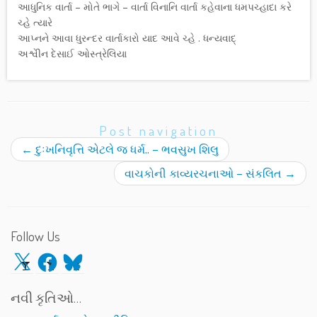
આધુનિક વાર્તા – મોતે ભાગે – વાર્તા વિનાનિ વાર્તા કહેવાના ધમપચ્હાદા કરે
ચ્હે ત્યારે
આપ્નને આવા ધુરન્દર વાર્તાકારો યાદ આવે ચ્હે . ધન્યવાદ્
અશ્વેીન દેસાઈ ઓસ્ત્રેલિયા
Post navigation
←
દુઃખનિવૃત્તિ એટલે જ ધર્મ.. – ભવસુખ શિલુ
વાચકોની કાવ્યરચનાઓ – સંકલિત
→
Follow Us
X
Facebook
Bluesky
નવી કૃતિઓ…