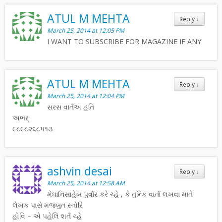
ATUL M MEHTA
Reply
↓
March 25, 2014 at 12:05 PM
I WANT TO SUBSCRIBE FOR MAGAZINE IF ANY
ATUL M MEHTA
Reply
↓
March 25, 2014 at 12:04 PM
સરસ વાર્તઅ હતિ
અભર્
૯૮૯૮૨૬૮૫૧૩
ashvin desai
Reply
↓
March 25, 2014 at 12:58 AM
મેઘાનિસાહેબ પુર્વાર કરે ચ્હે , કે તુન્કિ વાર્તા લખવા માતે
લેખક પાસે મજ્બુત સ્તોરિ
હોવિ – એ પહેલિ શર્ત ચ્હે