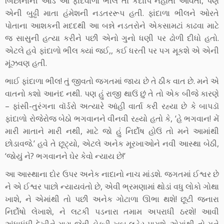
બિછાનાની આડે આ ફાંદવાળો ભીલ તો કદાપિ નહોતો આવતો, પણ
એની બુઢ્ઢી માતા હંમેશની નડતરરૂપ હતી. ફાંદાળા ભીલને ઓરતે
પોતાના આશકની મદદથી આ બન્ને નડતરોને એકસામટાં કાઢવા માટે
જ સાસુની હત્યા કરીને પછી એનો ગુનો ધણી પર ઢોળી દીધો હતો.
એટલે હવે ફાંદાળો ભીલ ક્યાં જઈ,, કઈ ધરતી પર પગ મૂકશે એ એની
મૂંઝવણ હતી.
ભાઈ ફાંદાળા ભીલ! તું જીવતો જગતમાં જાય છે તે ઠીક વાત છે. મને એ
વાતનો કશો આનંદ નથી. પણ હું રાજી થાઉં છું તે તો એક બીજે કારણે
– ફાંસી-તુરંગના વૉર્ડરો અત્યારે આંહી વાર્તા કરી રહ્યા છે કે બાપડૉ
ફાંદાળો રોજેરોજ બેઠો ભગવાનને વીનવી રહ્યો હતો કે, ‘હે ભગવાન! મેં
મારી માતાને મારી નથી, માટે જો હું નિર્દોષ હોઉં તો મને આમાંથી
છોડાવજે.’ હવે તે છૂટ્યો, એટલે અનેક મૂરખાઓને નવી આસ્થા બેઠી,
‘જોયું ને? ભગવાનને ઘેર કેવો ન્યાય છે!’
આ આસ્થાના દોર ઉપર અનેક નાદાનો નાચ માંડશે. જગતમાં ઈશ્વર છે
ને એ ઈશ્વર પાછો ન્યાયવંતો છે, એવી ભ્રમણામાં થોડાં વધુ લોકો ગોથા
ખાશે, ને એમાંથી તો પછી અનેક ગોટાળા ઊભા થશે! છૂટી જનારા
નિર્દોષો લેખાશે, ને લટકી પડનારા તમામ અપરાધી ઠરશે! આવી
અંધાધૂંધી દેખીને મારા જેવી ડોકરી ખૂબ લહેર પામશે. એમાંથી તો મને