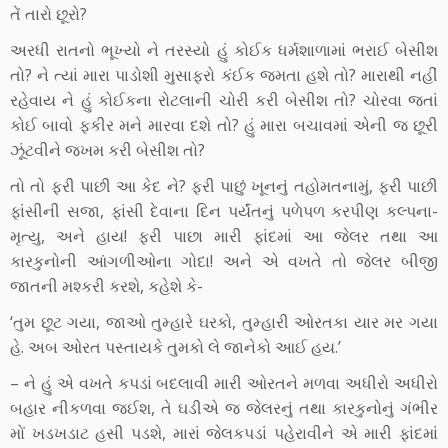
તેં તારો છૂરો?
અરધી રાતનો ભૂખ્યો ને તરસ્યો હું કોઈક ધર્મશાળામાં ભરાઈ બેસીશ
તો? ને ત્યાં મારા પાડોશી મુસાફરો કંઈક જમતા હશે તો? મારાથી નહીં
રહેવાય ને હું કોઈકના રોટલાની ચોરી કરી બેસીશ તો? ચોરવા જતાં
કોઈ બાવો ફકીર મને મારવા દશે તો? હું મારા બચાવમાં એની જ છૂરી
ઝૂંટવીને જખમ કરી બેસીશ તો?
તો તો ફરી પાછી આ કેદ ને? ફરી પાછું ખૂનનું તહોમતનામું, ફરી પાછી
ફાંસીની સજા, ફાંસી દેવાના દિન પર્યંતનું પળેપળ કરપીણ કલ્પના-
મૃત્યુ, અને હાય! ફરી પાછા મારી ફાંદમાં આ જેલર તથા આ
કારકુનોની આંગળીઓના ગોદા! અને એ વખતે તો જેલર બીજી
જાતની મશ્કરી કરશે, કહેશે કે-
‘તુમ છૂટ ગયા, જાઓ તુમ્હારે ઘરકો, તુમ્હારી ઓરતકા યાર મર ગયા
હે. અબ ઓરત પસ્તાયકે તુમકો લે જાનેકો આઈ હય.’
– ને હું એ વખતે કપડાં બદલાવી મારી ઓરતને મળવા અધીરો અધીરો
બહાર નીકળવા જઈશ, તે ઘડીએ જ જેલરનું તથા કારકુનોનું ગંભીર
મોં ખડખડાટ હસી પડશે, મારાં જેલકપડાં પહેરાવીને એ મારી ફાંદમાં