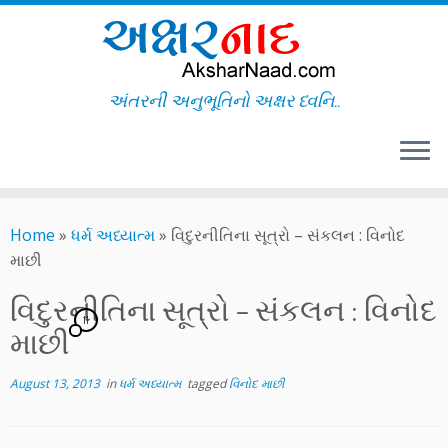
અંતરની અનુભૂતિનો અક્ષર ધ્વનિ..
Skip
to
Home
»
ધર્મ અધ્યાત્મ
»
વિદુરનીતિના સૂત્રો – સંકલન : વિનોદ
content
માછી
વિદુરનીતિના સૂત્રો – સંકલન : વિનોદ
11
માછી
August 13, 2013
in
ધર્મ અધ્યાત્મ
tagged
વિનોદ માછી