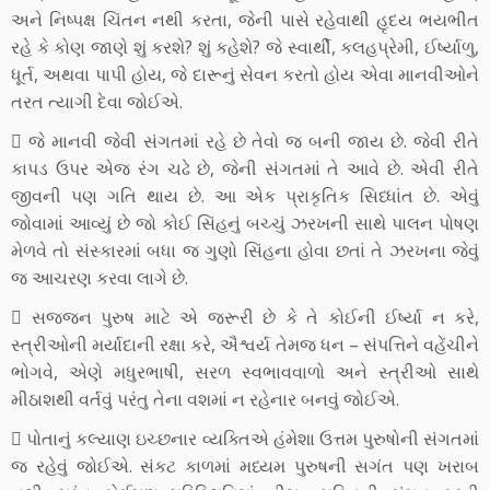
અને નિષ્પક્ષ ચિંતન નથી કરતા, જેની પાસે રહેવાથી હૃદય ભયભીત
રહે કે કોણ જાણે શું કરશે? શું કહેશે? જે સ્વાર્થી, કલહપ્રેમી, ઈર્ષ્યાળુ,
ધૂર્ત, અથવા પાપી હોય, જે દારૂનું સેવન કરતો હોય એવા માનવીઓને
તરત ત્યાગી દેવા જોઈએ.
 જે માનવી જેવી સંગતમાં રહે છે તેવો જ બની જાય છે. જેવી રીતે
કાપડ ઉપર એજ રંગ ચઢે છે, જેની સંગતમાં તે આવે છે. એવી રીતે
જીવની પણ ગતિ થાય છે. આ એક પ્રાકૃતિક સિધ્ધાંત છે. એવું
જોવામાં આવ્યું છે જો કોઈ સિંહનું બચ્ચું ઝરખની સાથે પાલન પોષણ
મેળવે તો સંસ્કારમાં બધા જ ગુણો સિંહના હોવા છતાં તે ઝરખના જેવું
જ આચરણ કરવા લાગે છે.
 સજ્જન પુરુષ માટે એ જરૂરી છે કે તે કોઈની ઈર્ષ્યા ન કરે,
સ્ત્રીઓની મર્યાદાની રક્ષા કરે, ઐશ્વર્ય તેમજ ધન – સંપત્તિને વહેંચીને
ભોગવે, એણે મધુરભાષી, સરળ સ્વભાવવાળો અને સ્ત્રીઓ સાથે
મીઠાશથી વર્તવું પરંતુ તેના વશમાં ન રહેનાર બનવું જોઈએ.
 પોતાનું કલ્યાણ ઇચ્છનાર વ્યક્તિએ હંમેશા ઉત્તમ પુરુષોની સંગતમાં
જ રહેવું જોઈએ. સંકટ કાળમાં મધ્યમ પુરુષની સગંત પણ ખરાબ