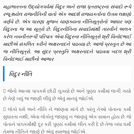
મહાભારતના ઉદ્યોગપર્વમાં વિદુર અને રાજા ધૃતરાષ્ટ્રના સંવાદો રૂપે
રજૂ થયેલ રાજનીતિની વાતો એક આદર્શ રાજ્યકર્તાના ઉત્તમ લક્ષણો
વર્ણવે છે. એક ધારણા મુજબ ચાણક્યના નીતિસૂત્રોનો આધાર પણ
વિદુરના જ આ સૂત્રો છે. વિદુરનીતિના સંવાદોમાંથી તારવીને અલગ
કરેલ નવનીતરૂપી પરિપાક એવા વિદુરના નીતિસૂત્રો શ્રી વિનોદભાઈ
માછીએ સંકલિત કરીને અક્ષરનાદને પાઠવ્યા છે. આજે પ્રસ્તુત છે આ
જ નીતિસૂત્રો. આ સુંદર પ્રસ્તુતિ અક્ષરનાદને પાઠવવા બદલ શ્રી
વિનોદભાઈ માછીનો આભાર
વિદુર નીતિ
 જેનો આત્મા પાપકર્મ છોડી ચુક્યો છે અને પુણ્ય કર્મોમાં લાગી ગયો
છે તેણે બધું જ જાણી લીધું છે એવું માનવું જોઈએ.
 લોકો ધર્મ અને નીતિ ને જાણવા માંગે છે. પરંતુ તેઓ પોતાના કર્મો
સુધારતા નથી, એવા લોકોનું જાણવું ન જાણવું એક સમાન હોય છે. જે
પોતાને પાપકર્મોથી દૂર કરી પુણ્ય કર્મોમાં લીન કરી દે છે તેજ બધા ધર્મો
તેમજ નીતિને જાણે છે એવું સમજવું જોઈએ.