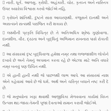
 નારી.. ધૂર્ત.. આળસુ.. ક્રોધી.. અહંકારી.. ચોર.. કૃતઘ્ન અને નાસ્તિક
ઉપર ક્યારેય વિશ્વાસ કરવો જોઈએ નહિ.
 ક્રોધને શાંતિથી.. દુષ્ટને સારા આચરણથી.. કંજુસને દાનથી અને
અસત્યને સત્યથી પરાજિત કરી શકાય છે.
 લક્ષ્મીની પ્રકૃતિ વિચિત્ર છે. તે અતિઅધિક શ્રેષ્ઠ ગુણોવાળા..
દાનશીલ.. વીર.. દ્રઢતા અને બુદ્ધિનું અભિમાન રાખનારા પાસે રોકાતી
નથી.
 આ સંસારમાં દૃષ્ટ બુદ્ધિવાળા હમેશા નમ્ર તથા લજ્જાશીલ લોકોને
દબાવે છે અને તેમનું અપમાન કરતા રહે છે એટલા માટે અતિ વધારે
નમ્ર બનવું પણ ઉચિત નથી.
 એ હાની હાની નથી જે પાછળથી લાભ આપે. આ સંસારમાં નાશ
એને કહેવામાં આવે છે જે ધર્મ.. અર્થ અને ચરિત્ર બધાને નષ્ટ કરી દે
છે.
 જે મનુષ્યોના ખફા થવાથી આજીવિકા મેળવવાના કાર્યમાં વિઘ્ન
ઉત્પન્ન થઇ જાય તેમની પૂજા દેવતાઓ સમાન કરાવી જોઈએ.