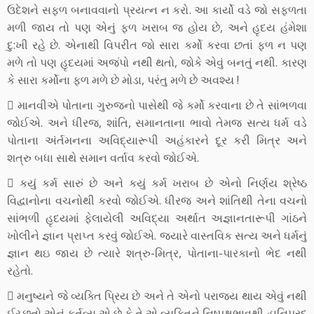
ઉદેશને સફળ બનાવવાનો પ્રયત્ન ન કરો. આ કાર્યો વડે જો સફળતા
મળી જાય તો પણ એનું ફળ ખરાબ જ હોય છે, અને હૃદય હંમેશા
દુ:ખી રહે છે. એનાથી વિપરીત જો સારા કર્મો કરવા છતાં ફળ ન પણ
મળે તો પણ હૃદયમાં અજંપો નથી થતો, જોકે એવું બનતું નથી. કારણ
કે સારા કર્મોના ફળ મળે છે મોડા, પરંતુ મળે છે અવશ્ય !
 માનવીએ પોતાના ગુરુજનો પાસેથી જે કર્મો કરવાના છે તે સાંભળવા
જોઈએ. અને ધીરજ, શાંતિ, સમાનતાના ભાવો તેમજ સત્ય ધર્મ વડે
પોતાના અંર્તમનના અવિદ્યારૂપી અહંકારને દૂર કરી મિત્ર અને
શત્રુ બધા સાથે સમાન વર્તાવ કરવો જોઈએ.
 કયું કર્મ સારું છે અને કયું કર્મ ખરાબ છે એનો નિર્ણય શ્રેષ્ઠ
વિદ્વાનોના વચનોથી કરવો જોઈએ. ધીરજ અને શાંતિથી તેના વચનો
સાંભળી હૃદયમાં ફેલાયેલી અવિદ્યા અર્થાત અજ્ઞાનતારૂપી ગાંઠને
ખોલીને જ્ઞાન પ્રાપ્ત કરવું જોઈએ. જયારે વાસ્તવિક સત્ય અને ધર્મનું
જ્ઞાન થઇ જાય છે ત્યારે શત્રુ-મિત્ર, પોતાના-પારકાનો ભેદ નથી
રહેતો.
 મનુષ્યને જે વ્યક્તિ પ્રિય છે અને તે એનો પરાજય થાય એવું નથી
ઈચ્છતો એનું કર્તવ્ય એ છે કે તે એ વ્યક્તિને નિષ્પક્ષભાવથી હાનિપ્રદ