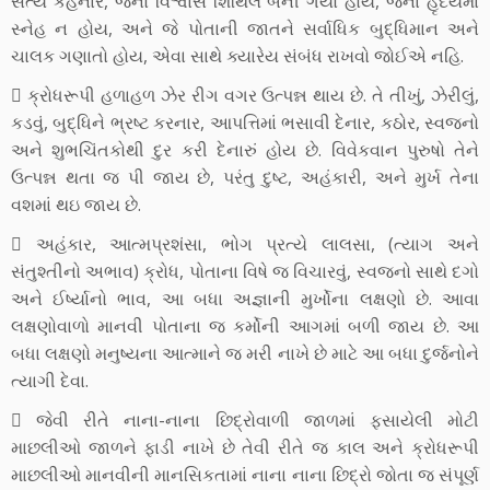
સત્ય કહેનાર, જેનો વિશ્વાસ શિથિલ બની ગયો હોય, જેના હૃદયમાં
સ્નેહ ન હોય, અને જે પોતાની જાતને સર્વાધિક બુદ્ધિમાન અને
ચાલક ગણાતો હોય, એવા સાથે ક્યારેય સંબંધ રાખવો જોઈએ નહિ.
 ક્રોધરૂપી હળાહળ ઝેર રીગ વગર ઉત્પન્ન થાય છે. તે તીખું, ઝેરીલું,
કડવું, બુદ્ધિને ભ્રષ્ટ કરનાર, આપત્તિમાં ભસાવી દેનાર, કઠોર, સ્વજનો
અને શુભચિંતકોથી દુર કરી દેનારું હોય છે. વિવેકવાન પુરુષો તેને
ઉત્પન્ન થતા જ પી જાય છે, પરંતુ દુષ્ટ, અહંકારી, અને મુર્ખ તેના
વશમાં થઇ જાય છે.
 અહંકાર, આત્મપ્રશંસા, ભોગ પ્રત્યે લાલસા, (ત્યાગ અને
સંતુશ્તીનો અભાવ) ક્રોધ, પોતાના વિષે જ વિચારવું, સ્વજનો સાથે દગો
અને ઈર્ષ્યાનો ભાવ, આ બધા અજ્ઞાની મુર્ખોના લક્ષણો છે. આવા
લક્ષણોવાળો માનવી પોતાના જ કર્મોની આગમાં બળી જાય છે. આ
બધા લક્ષણો મનુષ્યના આત્માને જ મરી નાખે છે માટે આ બધા દુર્જનોને
ત્યાગી દેવા.
 જેવી રીતે નાના-નાના છિદ્રોવાળી જાળમાં ફસાયેલી મોટી
માછલીઓ જાળને ફાડી નાખે છે તેવી રીતે જ કાલ અને ક્રોધરૂપી
માછલીઓ માનવીની માનસિકતામાં નાના નાના છિદ્રો જોતા જ સંપૂર્ણ