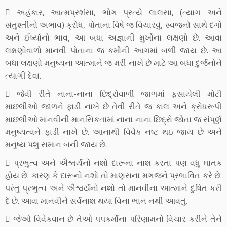
 અહંકાર, આત્મપ્રશંસા, ભોગ પ્રત્યે લાલસા, (ત્યાગ અને
સંતુશ્તીનો અભાવ) ક્રોધ, પોતાના વિષે જ વિચારવું, સ્વજનો સાથે દગો
અને ઈર્ષ્યાનો ભાવ, આ બધા અજ્ઞાની મુર્ખોના લક્ષણો છે. આવા
લક્ષણોવાળો માનવી પોતાના જ કર્મોની આગમાં બળી જાય છે. આ
બધા લક્ષણો મનુષ્યના આત્માને જ મરી નાખે છે માટે આ બધા દુર્જનોને
ત્યાગી દેવા.
 જેવી રીતે નાના-નાના છિદ્રોવાળી જાળમાં ફસાયેલી મોટી
માછલીઓ જાળને ફાડી નાખે છે તેવી રીતે જ કાલ અને ક્રોધરૂપી
માછલીઓ માનવીની માનસિકતામાં નાના નાના છિદ્રો જોતા જ સંપૂર્ણ
મનુષ્યત્વને ફાડી નાખે છે. આનાથી વિવેક નષ્ટ થઇ જાય છે અને
મનુષ્ય પશુ સમાન બની જાય છે.
 પ્રભુત્વ અને ઐશ્વર્યનો નશો દારૂના નાશ કરતા પણ વધુ ઘાતક
હોય છે. કારણ કે દારૂનો નશો તો માણસના મગજને પ્રભાવિત કરે છે.
પરંતુ પ્રભુત્વ અને ઐશ્વર્યનો નશો તો માનવીના આત્માને દુષિત કરી
દે છે. આવા માનવીને સર્વનાશ થયા વિના ભાન નથી આવતું.
 જેઓ વિવેકવાન છે તેઓ પપકર્મોના પરિણામનો વિચાર કરીને તેને