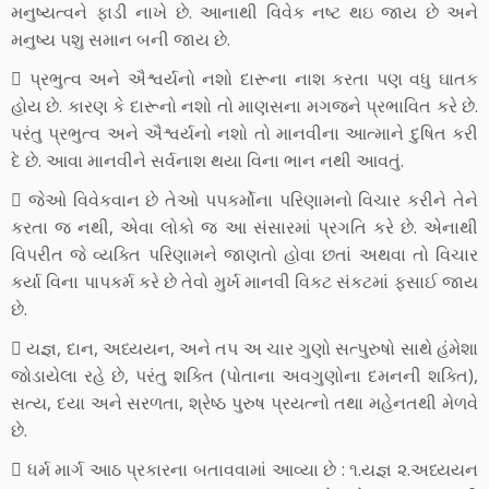
મનુષ્યત્વને ફાડી નાખે છે. આનાથી વિવેક નષ્ટ થઇ જાય છે અને
મનુષ્ય પશુ સમાન બની જાય છે.
 પ્રભુત્વ અને ઐશ્વર્યનો નશો દારૂના નાશ કરતા પણ વધુ ઘાતક
હોય છે. કારણ કે દારૂનો નશો તો માણસના મગજને પ્રભાવિત કરે છે.
પરંતુ પ્રભુત્વ અને ઐશ્વર્યનો નશો તો માનવીના આત્માને દુષિત કરી
દે છે. આવા માનવીને સર્વનાશ થયા વિના ભાન નથી આવતું.
 જેઓ વિવેકવાન છે તેઓ પપકર્મોના પરિણામનો વિચાર કરીને તેને
કરતા જ નથી, એવા લોકો જ આ સંસારમાં પ્રગતિ કરે છે. એનાથી
વિપરીત જે વ્યક્તિ પરિણામને જાણતો હોવા છતાં અથવા તો વિચાર
કર્યા વિના પાપકર્મ કરે છે તેવો મુર્ખ માનવી વિકટ સંકટમાં ફસાઈ જાય
છે.
 યજ્ઞ, દાન, અધ્યયન, અને તપ અ ચાર ગુણો સત્પુરુષો સાથે હંમેશા
જોડાયેલા રહે છે, પરંતુ શક્તિ (પોતાના અવગુણોના દમનની શક્તિ),
સત્ય, દયા અને સરળતા, શ્રેષ્ઠ પુરુષ પ્રયત્નો તથા મહેનતથી મેળવે
છે.
 ધર્મ માર્ગ આઠ પ્રકારના બતાવવામાં આવ્યા છે : ૧.યજ્ઞ ૨.અધ્યયન