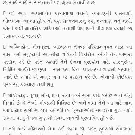
છે, સાથે સાથે સાંભળનારને પણ ક્ષુબ્ધ બનાવી દે છે.
 જો આવા અપમાનિત કરવાવાળા વચનો કલ્યાણની કામનાથી
બોલવામાં આવ્યા હોય તો પણ સાંભળનારનું કશું કલ્યાણ થતું નથી.
એની બધી માનસિક શક્તિઓ તેનાથી પેદા થતી પીડા દબાવવામાં જ
સમાપ્ત થઇ જાય છે.
 અગ્નિહોમ, મૌનવ્રત, અધ્યયન તેમજ પરિણામયુક્ત યજ્ઞ આ
ચાર કર્મો મનુષ્યની આત્મીય શક્તિને વિકસિત કરીને તેને અભય
પ્રદાન કરે છે. પરંતુ જયારે તેને દંભના પ્રદર્શન માટે, શાસ્ત્રોમાં
નિર્મિત અર્થને જાણ્યા – સમજ્યા વિના પાખંડરૂપ ભાવમાં કરવામાં
આવે છે. ત્યારે એ માત્ર ભય જ પ્રદાન કરે છે, એનાથી કોઈપણ
પ્રકારનું કલ્યાણ નથી થતું.
 લોકો યજ્ઞ, પૂજા, મૌન, દાન, સેવા વગેરે સારા કર્મો કરે છે અને એવું
વિચારે છે કે તેઓ બીજાથી વિશિષ્ટ છે અને બધા તેને આ માટે માન
આપે. યાદ રાખો અ બધ કર્મ ભૌતિક ક્રિયાઓમાં ભલાઈના ગુણ નથી
રાખતા પરંતુ તેમના ગુણ તો તેમના ભાવથી પ્રભાવિત હોય છે.
 તમે કોઈ બીમારની સેવા કરી રહ્યા છો, પરંતુ હૃદયમાં સેવાભાવ