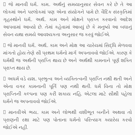
 જે માનવી ધર્મ.. કામ.. અર્થનું સમયાનુસાર સેવન કરે છે તે આ
લોકમાં અને પરલોકમાં પણ એના સંયોગને પામે છે. વૈદિક સંસ્કૃતિમાં
ગૃહસ્થોને ધર્મ.. અર્થ.. કામ અને મોક્ષને પ્રાપ્ત કરવાનો આદેશ
આપવામાં આવ્યો છે. તેમાં કહેવામાં આવ્યું છે કે મનુષ્યે આ બધાનું
સેવન યથા સમયે આવશ્યકતા અનુસાર જ કરવું જોઈએ.
 જે માનવી ધર્મ.. અર્થ.. કામ અને મોક્ષ આ ચારેયમાં સિદ્ધિ મેળવવા
માંગતો હોય તેણે સૌ પ્રથમ ધર્મનો માર્ગ અપનાવવો જોઈએ. કારણ કે
ધર્મથી જ અર્થની પ્રાપ્તિ થાય છે અને અર્થથી કામનાને પૂર્ણ શક્તિ
પ્રાપ્ત થાય છે.
 અધર્મ વડે યશ.. પ્રભુત્વ અને વ્યક્તિત્વની પ્રાપ્તિ નથી થતી અને
એના વગર કામનાની પૂર્તિ પણ નથી થતી. ધર્મ વિના તો મોક્ષ
પ્રાપ્તિની કલ્પના પણ કરી શકાય નહિ. એટલા માટે સૌથી પહેલા
ધર્મને જ અપનાવવો જોઈએ.
 માનવીએ ભય.. કામ અને લોભથી વશીભૂત બનીને અથવા તો
પ્રાણની રક્ષા માટે પણ પોતાના ધર્મનો પરિત્યાગ ક્યારેય કરવો
જોઈએ નહીં.