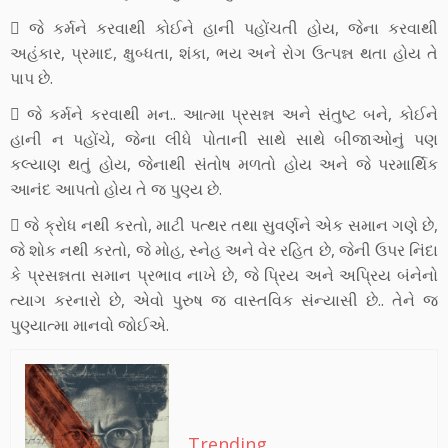
 જે કર્મને કરવાથી કોઈને હાની પહોંચતી હોય, જેના કરવાથી
અહંકાર, પ્રમાદ, ક્ષુબ્ધતા, શંકા, ભય અને રોગ ઉત્પન્ન થતા હોય તે
પાપ છે.
 જે કર્મને કરવાથી મન.. આત્મા પ્રસન્ન અને સંતુષ્ટ બને, કોઈને
હાની ન પહોંચે, જેના લીધે પોતાની સાથે સાથે બીજાઓનું પણ
કલ્યાણ થતું હોય, જેનાથી સંતોષ મળતો હોય અને જે પરમાર્થિક
આનંદ આપતો હોય તે જ પુણ્ય છે.
 જે ક્રોધ નથી કરતો, માટી પત્થર તથા સુવર્ણને એક સમાન ગણે છે,
જે શોક નથી કરતો, જે મોહ, સ્નેહ અને વેર રહિત છે, જેની ઉપર નિંદા
કે પ્રસન્નતા સમાન પ્રભાવ નાખે છે, જે પ્રિય અને અપ્રિય બંનેનો
ત્યાગ કરનારો છે, એવો પુરુષ જ વાસ્તવિક સંન્યાસી છે.. તેને જ
પુણ્યાત્મા માનવો જોઈએ.
Trending