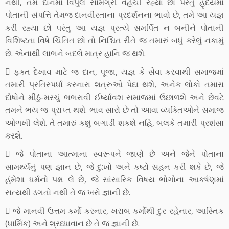
નથી, તમે દાનમાં વિપુલ સામગ્રી વહેંચી રહ્યા છો પરંતુ હૃદયમાં
પોતાની સંપત્તિ તેમજ દાનવીરતાના પ્રદર્શનના ભાવો છે, તમે આ યજ્ઞ
કરી રહ્યા છો પરંતુ આ યજ્ઞ પ્રત્યે સમર્પિત ન બનીને પોતાની
વિશિષ્ટતા વિષે ચિંતિત છો તો નિશ્ચિત રીતે જ તમારું બધું કરેલું નકામું
છે. એનાથી લાભને બદલે માત્ર હાનિ જ થશે.
 ફક્ત દેખાવ માટે જ દાન, પૂજા, યજ્ઞ કે સેવા કરવાથી સમાજમાં
તમારી પ્રતિસ્પર્ધા કરનારા શત્રુઓ પેદા થશે, અનેક લોકો તમારા
દોષોને મીઠું-મરચું ભભરાવી ઈર્ષ્યાવશ સમાજમાં ઉછાળશે અને છેવટે
તમને ભય જ પ્રાપ્ત થશે. ભાવ સારો છે તો આવા વ્યક્તિઓને સમાજ
ઓળખી લેશે. તે તમારું કશું બગાડી શકશે નહિ, બલકે તમારી પ્રશંસા
કરશે.
 જે પોતાના આત્માના સ્વરૂપને જાણે છે અને જેને પોતાના
સામર્થ્યનું પણ જ્ઞાન છે, જે દુ:ખો અને કષ્ટો સહન કરી શકે છે, જે
હંમેશા ધર્મનો પક્ષ લે છે, જે સાંસારિક વિષય ભોગોના આકર્ષણમાં
સત્યથી ડગતો નથી તે જ ખરો જ્ઞાની છે.
 જે માનવી ઉત્તમ કર્મો કરનાર, ખરાબ કર્મોથી દુર રહેનાર, આસ્તિક
(ધાર્મિક) અને શ્રધ્ધાવાન છે તે જ જ્ઞાની છે.