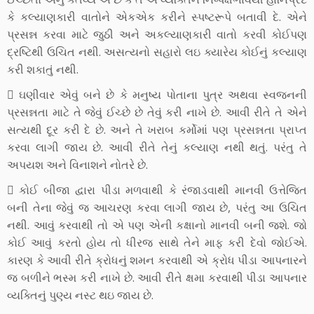
કે કલ્યાણકારી વાતોને એકએક કરીને સ્પષ્ટરૂપે બતાવી દે. એને
પ્રસન્ન કરવા માટે જુઠી અને અકલ્યાણકારી વાતો કરવી કોઈપણ
દ્રષ્ટિથી ઉચિત નથી. અસત્યનો સહારો લઇ ક્યારેય કોઈનું કલ્યાણ
કરી શકાતું નથી.
 ઘણીવાર એવું બને છે કે મનુષ્ય પોતાના પુત્ર અથવા સ્વજનની
પ્રસન્નતા માટે તે જેવું ઈચ્છે છે તેવું કરી નાખે છે. આવી રીતે તે એને
સત્યથી દૂર કરી દે છે. અને તે ખરાબ કર્મોમાં પણ પ્રસન્નતા પ્રાપ્ત
કરવા લાગી જાય છે. આવી રીતે તેનું કલ્યાણ નથી થતું. પરંતુ તે
અપયશ અને વિનાશને નોતરે છે.
 કોઈ બીજા દ્વારા પીડા મળવાથી કે રંજાડવાથી માનવી ઉત્તેજિત
બની તેના જેવું જ આચરણ કરવા લાગી જાય છે, પરંતુ આ ઉચિત
નથી. આવું કરવાથી તો એ પણ એની કક્ષાનો માનવી બની જશે. જો
કોઈ આવું કરતો હોય તો ધીરજ સાથે તેને માફ કરી દેવો જોઈએ.
કારણ કે આવી રીતે ક્રોધનું શમન કરવાથી એ ક્રોધ પીડા આપનારને
જ બળીને ભસ્મ કરી નાખે છે. આવી રીતે ક્ષમા કરવાથી પીડા આપનાર
વ્યક્તિનું પુણ્ય નસ્ટ થઇ જાય છે.