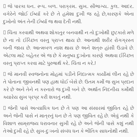
 જે પારકા ધન.. રૂપ.. બળ.. પરાક્રમ.. સુખ.. સૌભાગ્ય.. કુલ.. આદર..
વગેરેને જોઈ ઈર્ષ્યા કરે છે તે હમેશા દુખી જ રહે છે,કારણકે એના
દુખોનો અંત તેની ઈર્ષ્યા જ થવા દેતી નથી.
 ચિંતા કરવાથી અથવા શોકાતુર બનવાથી ન તો દુ:ખોથી છુટકારો મળે
છે ના તો ઈચ્છિત વસ્તુ પ્રાપ્ત થાય છે. આનાથી શરીર રોગગ્રસ્ત
બની જાય છે. આત્મબળ નાશ થાય છે અને શત્રુ હાંસી ઉડાવે છે.
એટલા માટે બહેતર એ જ છે કે મનુષ્ય દુ:ખોના કારણે અથવા ઈચ્છિત
વસ્તુ પ્રાપ્ત કરવા માટે પુરુષાર્થ કરે.. ચિંતા ન કરે..!
 જે માનવી સ્વજનોના મોહમાં પડીને નિંદાત્મક કાર્યોમાં લીન રહે છે
તે પોતાના જીવનથી પણ હાથ ધોઈ બેસે છે. ઉતમ કર્મો જ સુખ પ્રદાન
કરે છે અને તેને ન કરનારો જ દુખી બને છે. અર્થાત નિંદનીય કર્મોથી
ક્યારેય સુખ પ્રપ્ર કરી શકાતું નથી.
 જેની પાસે અત્યાધિક ધન છે તે પણ આ સંસારમાં જીવિત રહે છે
અને જેની પાસે નં માત્રનું ધન છે તે પણ જીવિત રહે છે. એવું નથી કે
વિશાળ સામ્રાજ્ય ધરાવનાર સુખી રહે છે અને જેની પાસે કશું નથી
તેઓ દુખી રહે છે. સુખ-દુઃખનો સંબંધ ધન કે ભૌતિક સાધનોથી નથી.