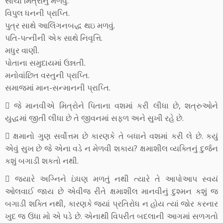
સાચા મિત્રોનું મળવું.
વિપુલ ધનની પ્રાપ્તિ.
પુત્ર સાથે આલિંગનબદ્ધ થઇ મળવું.
પતિ-પત્નીની એક સાથે નિવૃત્તિ.
મધુર વાણી.
પોતાના સમુદાયમાં ઉન્નતી.
મનોવાંછિત વસ્તુની પ્રાપ્તિ.
સમાજમાં માન-સન્માનની પ્રાપ્તિ.
 જે માનવીએ મિત્રોને પિતાના વશમાં કરી લીધા છે, શત્રુઓને
યુદ્ધમાં જીતી લીધા છે તે જીવનમાં સફળ અને સુખી રહે છે.
 ક્ષમાનો ગુણ સર્વોત્તમ છે કારણકે તે બધાને વશમાં કરી લે છે. કયું
એવું સુખ છે જે એના વડે ન મેળવી શકાય? ક્ષમાશીલ વ્યક્તિનું દુર્જન
કશું બગાડી શકતો નથી.
 જયારે અગ્નિને ઇંધણ મળતું નથી ત્યારે તે આપોઆપ સ્વયં
ઓલવાઈ જાય છે એવીજ રીતે ક્ષમાશીલ માનવીનું દુશ્મન કશું જ
બગાડી શક્તિ નથી, કારણકે જ્યાં પ્રતિરોધ ન હોય ત્યાં જોર કરનાર
ખુદ જ ઉંધા મો એ પડે છે. એનાથી વિપરીત બદલાની આગમાં સળગતો