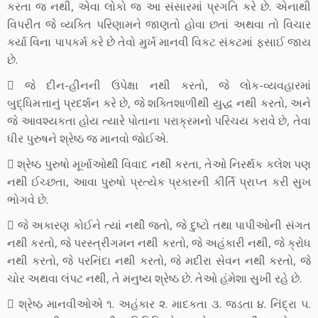
કરતા જ નથી, એવા લોકો જ આ સંસારમાં પ્રગતિ કરે છે. એનાથી
વિપરીત જે વ્યક્તિ પરિણામને જાણતો હોવા છતાં અથવા તો વિચાર
કર્યા વિના પાપકર્મ કરે છે તેવો મુર્ખ માનવી વિકટ સંકટમાં ફસાઈ જાય
છે.
 જે દીન-હીનની ઉપેક્ષા નથી કરતો, જે લોક-વ્યવહારમાં
બુદ્ધિમત્તાનું પ્રદર્શન કરે છે, જે શક્તિશાળીથી યુદ્ધ નથી કરતો, અને
જે આવશ્યકતા હોય ત્યારે પોતાના પરાક્રમનો પરિચય કરાવે છે, તેવા
ધીર પુરુષને શ્રેષ્ઠ જ માનવો જોઈએ.
 શ્રેષ્ઠ પુરુષો મૂર્ખાઓથી વિવાદ નથી કરતા, તેઓ નિરર્થક કલેશ પણ
નથી ઈચ્છતા, આવા પુરુષો પ્રત્યેક પ્રકારની કીર્તિ પ્રાપ્ત કરી સુખ
ભોગવે છે.
 જે અકારણ કોઈને ત્યાં નથી જતો, જે દુષ્ટો તથા પાપીઓની સંગત
નથી કરતો, જે પરસ્ત્રીગમન નથી કરતો, જે અહંકારી નથી, જે ક્રોધ
નથી કરતો, જે પરનિંદા નથી કરતો, જે મદીરા સેવન નથી કરતો, જે
ચોર અથવા લંપટ નથી, તે મનુષ્ય શ્રેષ્ઠ છે. તેઓ હંમેશા સુખી રહે છે.
 શ્રેષ્ઠ માનવીઓએ ૧. અહંકાર ૨. માદકતા ૩. જડતા ૪. નિંદ્રા ૫.