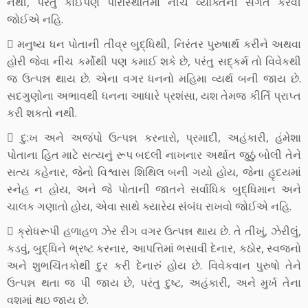
નથી, પરંતુ કોઈપણ પરિસ્થિતિમાં નીચ વ્યક્તિની સંગત કરવી
જોઈએ નહિ.
 મનુષ્ય ધન પોતાની તીવ્ર બુદ્ધિથી, નિરંતર પુરુષાર્થ કરીને અથવા
હોરી જેવા નીચ કર્મોથી પણ કમાઈ શકે છે, પરંતુ સદ્કર્મ તો વિવેકથી
જ ઉત્પન્ન થાય છે. એના વગર ધનનો મહિમા વ્યર્થ બની જાય છે.
સદગુણોના અભાવથી ધનના આધારે પ્રશંસા, યશ તેમજ કીર્તિ પ્રાપ્ત
કરી શકતો નથી.
 દુ:ખ અને અજંપો ઉત્પન્ન કરનારો, પ્રમાદી, અહંકારી, હંમેશા
પોતાના હિત માટે સત્યનું રૂપ બદલી નાખનાર અર્થાત જુઠું બોલી તેને
સત્ય કહેનાર, જેનો વિશ્વાસ શિથિલ બની ગયો હોય, જેના હૃદયમાં
સ્નેહ ન હોય, અને જે પોતાની જાતને સર્વાધિક બુદ્ધિમાન અને
ચાલક ગણાતો હોય, એવા સાથે ક્યારેય સંબંધ રાખવો જોઈએ નહિ.
 ક્રોધરૂપી હળાહળ ઝેર રીગ વગર ઉત્પન્ન થાય છે. તે તીખું, ઝેરીલું,
કડવું, બુદ્ધિને ભ્રષ્ટ કરનાર, આપત્તિમાં ભસાવી દેનાર, કઠોર, સ્વજનો
અને શુભચિંતકોથી દુર કરી દેનારું હોય છે. વિવેકવાન પુરુષો તેને
ઉત્પન્ન થતા જ પી જાય છે, પરંતુ દુષ્ટ, અહંકારી, અને મુર્ખ તેના
વશમાં થઇ જાય છે.