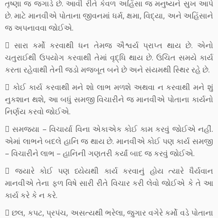
તૃષ્ણા જ જગાડે છે. આવી રીતે કેવળ અહિંસા જ મનુષ્યને સુખ આપે
છે. માટે માનવીએ પોતાના જીવનમાં ધર્મ, ક્ષમા, વિદ્યા, અને અહિંસાને
જ અપનાવવા જોઈએ.
 સારા કર્મો કરવાથી ધન તેમજ ઐશ્વર્ય પ્રાપ્ત થાય છે. એનો
ચતુરાઈથી ઉપયોગ કરવાથી તેમાં વૃદ્ધિ થાય છે. ઉચિત સમયે કાર્ય
કરતા રહેવાથી તેની જડો મજબૂત બને છે અને સંયમથી સ્થિર રહે છે.
 કોઈ કાર્ય કરવાથી મને શો લાભ મળશે અથવા ન કરવાથી મને શું
નુકશાન થશે, આ બધું સમજી વિચારીને જ માનવીએ પોતાના કાર્યનો
નિર્ણય કરવો જોઈએ.
 સમજ્યા – વિચાર્યા વિના એકાએક કોઈ કામ કરવું જોઈએ નહીં.
એમાં લાભને બદલે હાનિ જ થાય છે. માનવીએ કોઈ પણ કાર્ય સમજી
– વિચારીને લાભ – હાનિની ગણતરી કર્યાં બાદ જ કરવું જોઈએ.
 જયારે કોઈ પણ ધ્યેયથી કાર્ય કરવાનું હોય ત્યારે ધૈર્યવાન
માનવીએ તેના ફળ વિષે સારી રીતે વિચાર કરી લેવો જોઈએ કે તે આ
કાર્ય કરે કે ન કરે.
 છલ, કપટ, પ્રપંચ, અસત્યથી ભરેલા, જુગાર વગેરે કર્મો વડે પોતાના