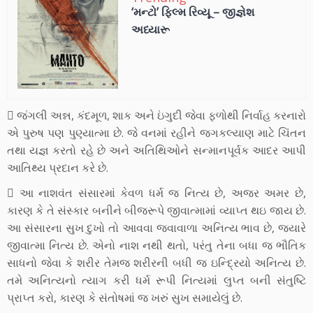
‘મન્ટો’ ફિલ્મ રિવ્યૂ – જીજ્ઞેશ
અધ્યારૂ
 જંગલી અન્ન, કંદમૂળ, શાક અને ઇંગુદી જેવા ફળોથી નિર્વાહ કરનારો
એ પુરુષ પણ પુણ્યાત્મા છે. જે વનમાં રહીને જગકલ્યાણ માટે ચિંતન
તથા યજ્ઞ કરતો રહે છે અને અતિથિઓને સન્માનપૂર્વક આદર આપી
આતિથ્ય પ્રદાન કરે છે.
 આ નાશવંત સંસારમાં કેવળ ધર્મ જ નિત્ય છે, અજર અમર છે,
કારણ કે તે સંસ્કાર બનીને બીજરૂપે જીવાત્મામાં વ્યાપ્ત થઇ જાય છે.
આ સંસારના સુખ દુખો તો આવવા જવાવાળા અનિત્ય ભાવ છે, જયારે
જીવાત્મા નિત્ય છે. એનો નાશ નથી થતો, પરંતુ તેના બધા જ ભૌતિક
સાધનો જેવા કે શરીર તેમજ શરીરની બધી જ ઇન્દ્રિયો અનિત્ય છે.
તમે અનિત્યનો ત્યાગ કરી ધર્મ રૂપી નિત્યમાં લુપ્ત બની સંતુષ્ટિ
પ્રાપ્ત કરો, કારણ કે સંતોષમાં જ ખરું સુખ સમાયેલું છે.