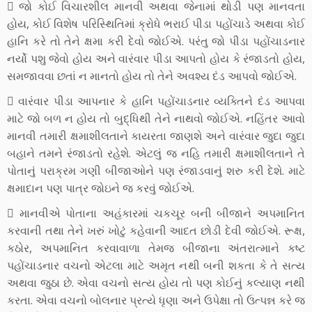
 જો કોઈ વિચારશીલ માનવી અથવા જેનામાં થોડી પણ માનવતા
હોય, કોઈ વિશેષ પરિસ્થિતિમાં ક્રોધે ભરાઈ પીડા પહોંચાડે અથવા કોઈ
હાનિ કરે તો તેને ક્ષમા કરી દેવો જોઈએ. પરંતુ જો પીડા પહોંચાડનાર
નર્યો પશુ જેવો હોય અને વારંવાર પીડા આપતો હોય કે રંજાડતો હોય,
સમજાવવા છતાં ન માનતો હોય તો તેને અવશ્ય દંડ આપવો જોઈએ.
 વારંવાર પીડા આપનાર કે હાનિ પહોંચાડનાર વ્યક્તિને દંડ આપવા
માટે જો બળ ન હોય તો બુદ્ધિથી તેને નાથવો જોઈએ. નહિંતર આવો
માનવી તમારી ક્ષમાશીલતાને કાયરતા જાણશે અને વારંવાર જુદા જુદા
બહાને તમને રંજાડતો રહેશે. એટલું જ નહિ તમારી ક્ષમાશીલતાને તે
પોતાનું પરાક્રમ ગણી બીજાઓને પણ રંજાડવાનું શરુ કરી દેશે. માટે
ક્ષમાદાન પણ પાત્ર જોઇને જ કરવું જોઈએ.
 માનવીએ પોતાના અહંકારમાં ચકચૂર બની બીજાને અપમાનિત
કરવાની તથા તેને ખરું ખોટું કહેવાની આદત છોડી દેવી જોઈએ. રૂક્ષ,
કઠોર, અપમાનિત કરવાવાળા તેમજ બીજાના અંતરાત્માને કષ્ટ
પહોંચાડનાર વચનો એટલા માટે અમૃત નથી બની શકતા કે તે સત્ય
અથવા જુઠા છે. એવા વચનો સત્ય હોય તો પણ કોઈનું કલ્યાણ નથી
કરતા. એવા વચનો બોલનાર પ્રત્યે ધૃણા અને ઉપેક્ષા તો ઉત્પન્ન કરે જ