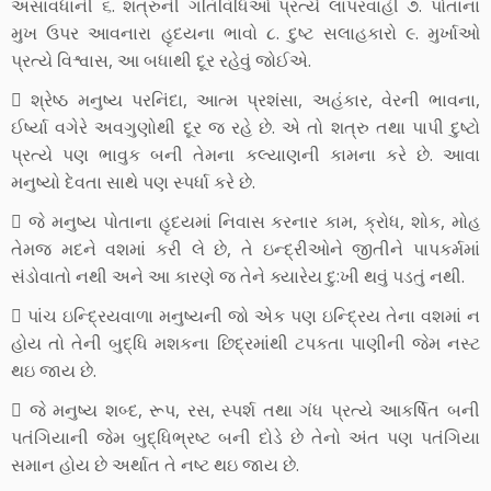
અસાવધાની ૬. શત્રુની ગતિવિધિઓ પ્રત્યે લાપરવાહી ૭. પોતાના
મુખ ઉપર આવનારા હૃદયના ભાવો ૮. દુષ્ટ સલાહકારો ૯. મુર્ખાઓ
પ્રત્યે વિશ્વાસ, આ બધાથી દૂર રહેવું જોઈએ.
 શ્રેષ્ઠ મનુષ્ય પરનિંદા, આત્મ પ્રશંસા, અહંકાર, વેરની ભાવના,
ઈર્ષ્યા વગેરે અવગુણોથી દૂર જ રહે છે. એ તો શત્રુ તથા પાપી દુષ્ટો
પ્રત્યે પણ ભાવુક બની તેમના કલ્યાણની કામના કરે છે. આવા
મનુષ્યો દેવતા સાથે પણ સ્પર્ધા કરે છે.
 જે મનુષ્ય પોતાના હૃદયમાં નિવાસ કરનાર કામ, ક્રોધ, શોક, મોહ
તેમજ મદને વશમાં કરી લે છે, તે ઇન્દ્રીઓને જીતીને પાપકર્મમાં
સંડોવાતો નથી અને આ કારણે જ તેને ક્યારેય દુ:ખી થવું પડતું નથી.
 પાંચ ઇન્દ્રિયવાળા મનુષ્યની જો એક પણ ઇન્દ્રિય તેના વશમાં ન
હોય તો તેની બુદ્ધિ મશકના છિદ્રમાંથી ટપકતા પાણીની જેમ નસ્ટ
થઇ જાય છે.
 જે મનુષ્ય શબ્દ, રૂપ, રસ, સ્પર્શ તથા ગંધ પ્રત્યે આકર્ષિત બની
પતંગિયાની જેમ બુદ્ધિભ્રષ્ટ બની દોડે છે તેનો અંત પણ પતંગિયા
સમાન હોય છે અર્થાત તે નષ્ટ થઇ જાય છે.