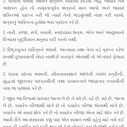
 પોતાના વશમાં આવેલ શત્રુને ક્યારેય છોડવો નહિ. જયારે તમે
અશક્ત હોવ તો નમ્રતાપૂર્વક શત્રુને માન આપો અને જયારે
શક્તિઓ પ્રાપ્ત કરી લો ત્યારે તેનો જડમુળથી નાશ કરી નાખો.
શત્રુનું અસ્તિત્વ હમેશા ભય પ્રદાન કરે છે.
 નારી.. રાજા.. સર્પ.. સ્વામી.. સ્વાધ્યાય શત્રુ.. ભોગ અને આયુષ્યનો
વિશ્વાસ બુદ્ધિમાન મનુષ્ય કદી કરતો નથી.
 છિદ્રયુક્ત ચરિત્રને અધર્મ.. અન્યાય તથા તેના વડે પ્રાપ્ત કરેલ
ધનથી છુપાવવાની ચેષ્ટા વ્યર્થ છે કારણકે એનાથી તો એ વધારે ફેલાય
છે.
 પચવા યોગ્ય અન્નની.. યૌવનાવસ્થાને ઓળંગી ગયેલ સ્ત્રીની..
યુદ્ધમાં જીતનાર પરાક્રમીની તથા પરમતત્વને જાણનાર તપસ્વીની
બધા જ પ્રશંસા કરે છે.
 જીવ આ વિશ્વમાં વારંવાર જન્મ લે છે. તે વધે છે.. ઘટે છે.. મરે છે.. જન્મ
લે છે.. ક્યારેક બીજાથી માંગે છે તો ક્યારેક બીજા એનાથી માંગે છે..
ક્યારેક એ સ્વયં શોક કરે છે તો ક્યારેક બીજા એના માટે શોક કરે છે.
આવી રીતે આ સંસારમાં કશું પણ એક સમાન નથી રહેતું માટે તમે કઈ
વસ્તુ ની પ્રાપ્તિ માટે દુખી થાવ છો ? શું ખોવાઈ ગયું છે જેથી તમે દુ:ખી