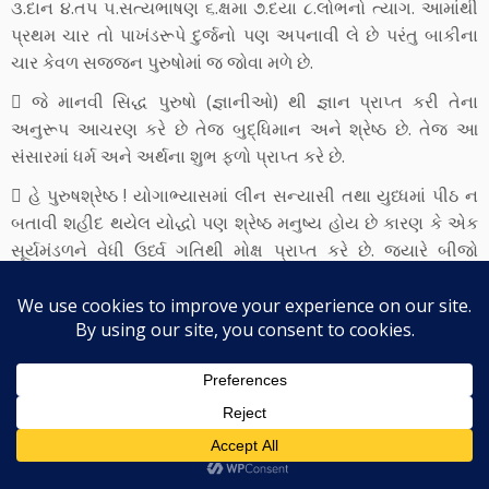
૩.દાન ૪.તપ ૫.સત્યભાષણ ૬.ક્ષમા ૭.દયા ૮.લોભનો ત્યાગ. આમાંથી
પ્રથમ ચાર તો પાખંડરૂપે દુર્જનો પણ અપનાવી લે છે પરંતુ બાકીના
ચાર કેવળ સજ્જન પુરુષોમાં જ જોવા મળે છે.
 જે માનવી સિદ્ધ પુરુષો (જ્ઞાનીઓ) થી જ્ઞાન પ્રાપ્ત કરી તેના
અનુરૂપ આચરણ કરે છે તેજ બુદ્ધિમાન અને શ્રેષ્ઠ છે. તેજ આ
સંસારમાં ધર્મ અને અર્થના શુભ ફળો પ્રાપ્ત કરે છે.
 હે પુરુષશ્રેષ્ઠ ! યોગાભ્યાસમાં લીન સન્યાસી તથા યુધ્ધમાં પીઠ ન
બતાવી શહીદ થયેલ યોદ્ધો પણ શ્રેષ્ઠ મનુષ્ય હોય છે કારણ કે એક
સૂર્યમંડળને વેધી ઉર્ધ્વ ગતિથી મોક્ષ પ્રાપ્ત કરે છે. જયારે બીજો
પોતાના ધર્મના માર્ગે કર્તવ્ય કરતો કરતો પોતાના પ્રાણ ન્યોછાવર કરી
દે છે.
 દૂરદર્શી બુદ્ધિ, ઊંચું કૂળ, હૃદય તથા ઇન્દ્રિયો ઉપર નિયંત્રણની
ક્ષમતા, જ્ઞાન જિજ્ઞાસા, પરાક્રમ, મૃદુભાષિતા, દાનની પ્રવૃત્તિ તથા
ઉપકારી પ્રત્યે કૃતજ્ઞતા, આ આઠ ગુણો શ્રેષ્ઠજનોની કીર્તિ
ફેલાવનાર છે.
 બુદ્ધિ, ઊંચું કૂળ, હૃદય તથા ઇન્દ્રિયો ઉપર નિયંત્રણની ક્ષમતા,