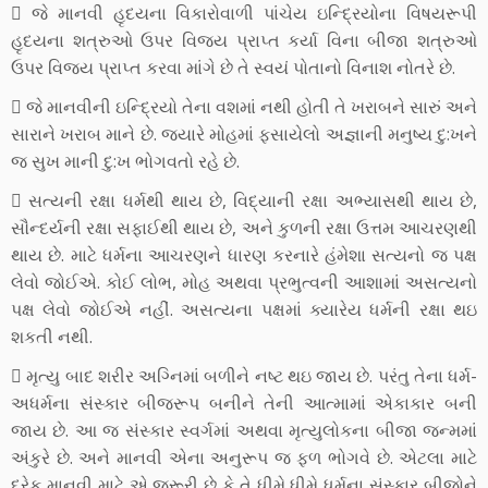
 જે માનવી હૃદયના વિકારોવાળી પાંચેય ઇન્દ્રિયોના વિષયરૂપી
હૃદયના શત્રુઓ ઉપર વિજય પ્રાપ્ત કર્યા વિના બીજા શત્રુઓ
ઉપર વિજય પ્રાપ્ત કરવા માંગે છે તે સ્વયં પોતાનો વિનાશ નોતરે છે.
 જે માનવીની ઇન્દ્રિયો તેના વશમાં નથી હોતી તે ખરાબને સારું અને
સારાને ખરાબ માને છે. જયારે મોહમાં ફસાયેલો અજ્ઞાની મનુષ્ય દુ:ખને
જ સુખ માની દુ:ખ ભોગવતો રહે છે.
 સત્યની રક્ષા ધર્મથી થાય છે, વિદ્યાની રક્ષા અભ્યાસથી થાય છે,
સૌન્દર્યની રક્ષા સફાઈથી થાય છે, અને કુળની રક્ષા ઉત્તમ આચરણથી
થાય છે. માટે ધર્મના આચરણને ધારણ કરનારે હંમેશા સત્યનો જ પક્ષ
લેવો જોઈએ. કોઈ લોભ, મોહ અથવા પ્રભુત્વની આશામાં અસત્યનો
પક્ષ લેવો જોઈએ નહીં. અસત્યના પક્ષમાં ક્યારેય ધર્મની રક્ષા થઇ
શકતી નથી.
 મૃત્યુ બાદ શરીર અગ્નિમાં બળીને નષ્ટ થઇ જાય છે. પરંતુ તેના ધર્મ-
અધર્મના સંસ્કાર બીજરૂપ બનીને તેની આત્મામાં એકાકાર બની
જાય છે. આ જ સંસ્કાર સ્વર્ગમાં અથવા મૃત્યુલોકના બીજા જન્મમાં
અંકુરે છે. અને માનવી એના અનુરૂપ જ ફળ ભોગવે છે. એટલા માટે
દરેક માનવી માટે એ જરૂરી છે કે તે ધીમે ધીમે ધર્મના સંસ્કાર બીજોને