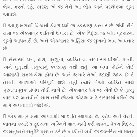
ભેગા કરતો રહે, કારણ એ જ તેને આ લોક અને પરલોકમાં સુખ
આપશે.
 આ દુ:ખભર્યા વિશ્વમાં કેવળ ધર્મ જ કલ્યાણ કરનાર છે. જેવી રીતે
ક્ષમા જ એકમાત્ર શાંતિનો ઉપાય છે, એક વિદ્યા જ બધા પ્રકારના
સુખો આપનારી છે. અને એકમાત્ર અહિંસા જ સુખનો ભાવ આપનાર
છે.
 સંસારમાં ધન, યશ, પ્રભુતા, વ્યક્તિત્વ, સગા-સંબંધીઓ, પત્ની,
અને પુત્રથી મનુષ્યનું કલ્યાણ નથી થતું. આ બધા કોઈને કોઈ
આશાથી સંકળાયેલા હોય છે. અને જયારે તેઓ જાણી જાય છે કે
તેમની આશાઓ પરિપૂર્ણ થશે નહીં ત્યારે તેઓ વ્યક્તિ સાથે
ક્રુરતાપૂર્વક સંબંધ તોડી નાખે છે. એકમાત્ર ધર્મ જ એવો છે કે મૃત્યુ
બાદ પણ માનવીનો સાથ નથી છોડતો, એટલા માટે સંસારમાં ધર્મનો જ
માર્ગ અપનાવવો જોઈએ.
 એક માત્ર ક્ષમા આપવાથી જ શાંતિ સ્થપાય છે. ક્રોધ અને વેરની
ભાવના ક્યારેય હૃદયના અગ્નિને શાંત નથી કરી શકતા. કેવળ વિદ્યા
જ મનુષ્યને સંતુષ્ટિ પ્રદાન કરે છે. બાકીની બધી જ જરૂરિયાતો માત્ર