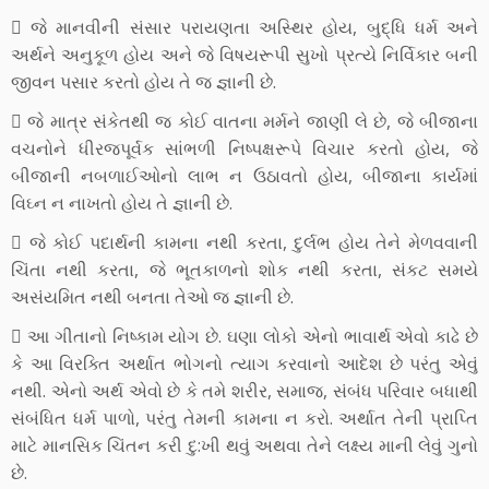
 જે માનવીની સંસાર પરાયણતા અસ્થિર હોય, બુદ્ધિ ધર્મ અને
અર્થને અનુકૂળ હોય અને જે વિષયરૂપી સુખો પ્રત્યે નિર્વિકાર બની
જીવન પસાર કરતો હોય તે જ જ્ઞાની છે.
 જે માત્ર સંકેતથી જ કોઈ વાતના મર્મને જાણી લે છે, જે બીજાના
વચનોને ધીરજપૂર્વક સાંભળી નિષ્પક્ષરૂપે વિચાર કરતો હોય, જે
બીજાની નબળાઈઓનો લાભ ન ઉઠાવતો હોય, બીજાના કાર્યમાં
વિઘ્ન ન નાખતો હોય તે જ્ઞાની છે.
 જે કોઈ પદાર્થની કામના નથી કરતા, દુર્લભ હોય તેને મેળવવાની
ચિંતા નથી કરતા, જે ભૂતકાળનો શોક નથી કરતા, સંકટ સમયે
અસંયમિત નથી બનતા તેઓ જ જ્ઞાની છે.
 આ ગીતાનો નિષ્કામ યોગ છે. ઘણા લોકો એનો ભાવાર્થ એવો કાઢે છે
કે આ વિરક્તિ અર્થાત ભોગનો ત્યાગ કરવાનો આદેશ છે પરંતુ એવું
નથી. એનો અર્થ એવો છે કે તમે શરીર, સમાજ, સંબંધ પરિવાર બધાથી
સંબંધિત ધર્મ પાળો, પરંતુ તેમની કામના ન કરો. અર્થાત તેની પ્રાપ્તિ
માટે માનસિક ચિંતન કરી દુ:ખી થવું અથવા તેને લક્ષ્ય માની લેવું ગુનો
છે.