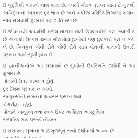
 બુદ્ધિથી ભયનો નાશ થાય છે. તપથી ગૌરવ પ્રાપ્ત થાય છે.ગુરુથી
અવિદ્યાનો અંધકાર દુર થાય છે અને બધીજ પરિસ્થિતિઓમાં સમાન
ભાવ રાખવાથી દુઃખમાં પણ શાંતિ મળે છે.
 જે માનવી અધર્મથી મળેલ મોટામાં મોટી ઉપલબ્ધીને પણ ગ્યાગી દે
છે એનાથી ઉત્પન્ન થનાર મોટામોટા દુ:ખોથી પણ છુટકારો પ્રાપ્ત કરી
લે છે. બિલકુલ એવી રીતે જેવી રીતે સાપ પોતાની કાંચળી ઉતારી
પ્રસન્ન અને સુખી હોય છે.
 જ્ઞાનીજનોએ આ સંસારમાં છ સુખોની ઉપસ્થિતિ દર્શાવી તે આ
મુજબ છે.
પોતાની ઉપર કરજ ન હોવું.
દુર દેશમાં પ્રવાસ ન કરવો.
સત્પુરુષોની સંગતનો અવસર પ્રાપ્ત થવો.
રોગરહિત રહેવું.
પોતાને અનુકુળ તથા સ્વયં ઉપર આશ્રિત આજીવિકા.
સંસારિક ભય પ્રત્યે નીડરતા.
 સંસારના સુખોના આઠ મૂળભૂત તત્વો દર્શાવામાં આવ્યા છે.