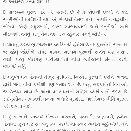
જ આચરણ કરવા લાગે છે.
 સજ્જન પુરુષ માટે એ જરૂરી છે કે તે કોઈની ઈર્ષ્યા ન કરે,
સ્ત્રીઓની મર્યાદાની રક્ષા કરે, ઐશ્વર્ય તેમજ ધન – સંપત્તિને વહેંચીને
ભોગવે, એણે મધુરભાષી, સરળ સ્વભાવવાળો અને સ્ત્રીઓ સાથે
મીઠાશથી વર્તવું પરંતુ તેના વશમાં ન રહેનાર બનવું જોઈએ.
 પોતાનું કલ્યાણ ઇચ્છનાર વ્યક્તિએ હંમેશા ઉત્તમ પુરુષોની સંગતમાં
જ રહેવું જોઈએ. સંકટ કાળમાં મધ્યમ પુરુષની સગંત પણ ખરાબ
નથી, પરંતુ કોઈપણ પરિસ્થિતિમાં નીચ વ્યક્તિની સંગત કરવી
જોઈએ નહિ.
 મનુષ્ય ધન પોતાની તીવ્ર બુદ્ધિથી, નિરંતર પુરુષાર્થ કરીને અથવા
હોરી જેવા નીચ કર્મોથી પણ કમાઈ શકે છે, પરંતુ સદ્કર્મ તો વિવેકથી
જ ઉત્પન્ન થાય છે. એના વગર ધનનો મહિમા વ્યર્થ બની જાય છે.
સદગુણોના અભાવથી ધનના આધારે પ્રશંસા, યશ તેમજ કીર્તિ પ્રાપ્ત
કરી શકતો નથી.
 દુ:ખ અને અજંપો ઉત્પન્ન કરનારો, પ્રમાદી, અહંકારી, હંમેશા
પોતાના હિત માટે સત્યનું રૂપ બદલી નાખનાર અર્થાત જુઠું બોલી તેને