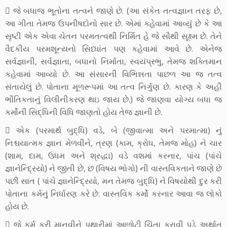
 જે બધાજ ભૂતોના તત્વને જાણે છે. (આ સંકેત તત્વજ્ઞાન તરફ છે,
આ ગીતા તેમજ ઉપનીષદોનો સાર છે. એમાં કહેવામાં આવ્યું છે કે આ
સૃષ્ટી એક એવા ચેતન પરમતત્વથી નિર્મિત હે જે સૌથી સૂક્ષ્મ છે. તેને
વૈદકીય પરમશૂન્યનો સિધ્ધાંત પણ કહેવામાં આવે છે. એનેજ
સર્વજ્ઞાની, સર્વજ્ઞાતા, બધાનો નિર્માતા, સ્વયંપ્રભુ, તેમજ શક્તિમાન
કહેવામાં આવ્યો છે. આ સંસારની વિભિન્નતા પાછળ આ જ તત્વ
સંતાયેલું છે. પોતાના મૂળરૂપમાં આ તત્વ નિર્ગુણ છે. કારણ કે અહી
ભૌતિકતાનું વિલીનીકરણ થઇ જાય છે.) જે જાણવા યોગ્ય બધા જ
કર્મોની સિદ્ધિની વિધિ જાણતો હોય તેજ જ્ઞાની છે.
 એક (પરમાર્થ બુદ્ધિ) વડે, બે (જીવાત્મા અને પરમાત્મા) નું
નિશ્ચયાત્મક જ્ઞાન મેળવીને, ત્રણ (કામ, ક્રોધ, તેમજ મોહ) ને ચાર
(શામ, દામ, ઉધમ અને શ્રદ્ધા) વડે વશમાં કરનાર, પાંચ (પાંચે
જ્ઞાનેન્દ્રિયો) ને જીતી છે, છ (વિષય ભોગો) ની વાસ્તવિકતાને જાણે છે
પછી સાત ( પાંચે જ્ઞાનેન્દ્રિયો, મન તેમજ બુદ્ધિ) ને વિષયોથી દુર કરી
પોતાના કર્મનું નિર્ધારણ કરે છે. વાસ્તવિક કર્મો કરનાર આવા જ લોકો
હોય છે.
 જે કર્મ કરી માનવીને પથારીમાં આળોટી ચિંતા કરાવી પડે અર્થાત