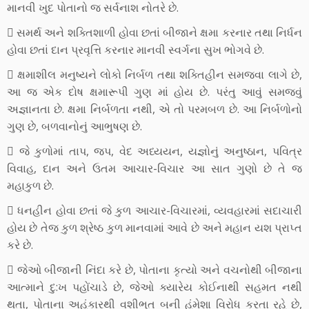
માનવી ખુદ પોતાનો જ સર્વનાશ નોતરે છે.
 સમર્થ અને શક્તિશાળી હોવા છતાં બીજાને ક્ષમા કરનાર તથા નિર્ધન
હોવા છતાં દાન પ્રવૃત્તિ કરનાર માનવી સ્વર્ગના સુખ ભોગવે છે.
 ક્ષમાશીલ મનુષ્યને લોકો નિર્બળ તથા શક્તિહીન સમજવા લાગે છે,
આ જ એક દોષ ક્ષમારૂપી ગુણ માં હોય છે. પરંતુ આવું સમજવું
અજ્ઞાનતા છે. ક્ષમા નિર્બળતા નથી, એ તો પરમબળ છે. આ નિર્બળોનો
ગુણ છે, બળવાનોનું આભુષણ છે.
 જે કુળોમાં તાપ, જપ, વેદ અધ્યયન, યજ્ઞોનું અનુષ્ઠાન, પવિત્ર
વિવાહ, દાન અને ઉતમ આચાર-વિચાર આ સાત ગુણો છે તે જ
મહાકુળ છે.
 ધનહીન હોવા છતાં જે કુળ આચાર-વિચારમાં, વ્યવહારમાં સદાચારી
હોય છે તેજ કુળ શ્રેષ્ઠ કુળ માનવામાં આવે છે અને મહાન યશ પ્રાપ્ત
કરે છે.
 જેઓ બીજાની નિંદા કરે છે, પોતાના કૃત્યો અને વચનોથી બીજાના
આત્માને દુ:ખ પહોંચાડે છે, જેઓ ક્યારેય કોઈનાથી સહમત નથી
થતા, પોતાના અહંકારથી વશીભૂત બની હંમેશા વિરોધ કરતા રહે છે,