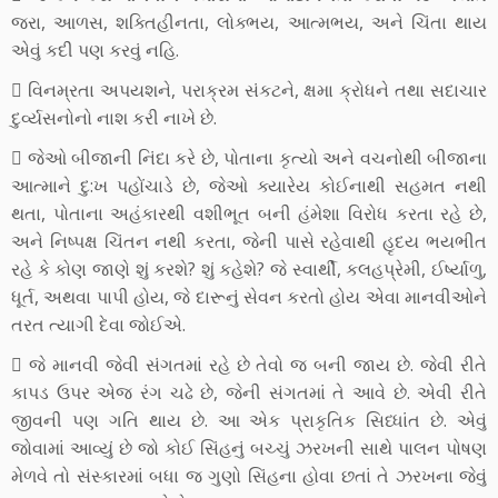
જરા, આળસ, શક્તિહીનતા, લોક્ભય, આત્મભય, અને ચિંતા થાય
એવું કદી પણ કરવું નહિ.
 વિનમ્રતા અપયશને, પરાક્રમ સંકટને, ક્ષમા ક્રોધને તથા સદાચાર
દુર્વ્યસનોનો નાશ કરી નાખે છે.
 જેઓ બીજાની નિંદા કરે છે, પોતાના કૃત્યો અને વચનોથી બીજાના
આત્માને દુ:ખ પહોંચાડે છે, જેઓ ક્યારેય કોઈનાથી સહમત નથી
થતા, પોતાના અહંકારથી વશીભૂત બની હંમેશા વિરોધ કરતા રહે છે,
અને નિષ્પક્ષ ચિંતન નથી કરતા, જેની પાસે રહેવાથી હૃદય ભયભીત
રહે કે કોણ જાણે શું કરશે? શું કહેશે? જે સ્વાર્થી, કલહપ્રેમી, ઈર્ષ્યાળુ,
ધૂર્ત, અથવા પાપી હોય, જે દારૂનું સેવન કરતો હોય એવા માનવીઓને
તરત ત્યાગી દેવા જોઈએ.
 જે માનવી જેવી સંગતમાં રહે છે તેવો જ બની જાય છે. જેવી રીતે
કાપડ ઉપર એજ રંગ ચઢે છે, જેની સંગતમાં તે આવે છે. એવી રીતે
જીવની પણ ગતિ થાય છે. આ એક પ્રાકૃતિક સિધ્ધાંત છે. એવું
જોવામાં આવ્યું છે જો કોઈ સિંહનું બચ્ચું ઝરખની સાથે પાલન પોષણ
મેળવે તો સંસ્કારમાં બધા જ ગુણો સિંહના હોવા છતાં તે ઝરખના જેવું