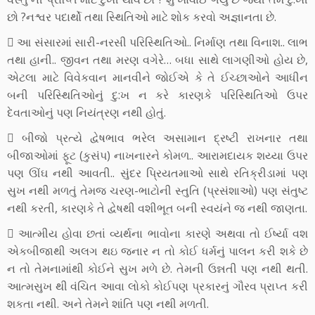
છો ?નશ્વર પદાર્થો તથા સ્થિતિઓ માટે શોક કરવો અજ્ઞાનતા છે.
 આ સંસારમાં સારી-નરસી પરિસ્થિતિઓ.. નિર્માણ તથા વિનાશ.. લાભ
તથા હાની.. જીવન તથા મરણ વગેરે… બધા સાથે લાગણીઓ હોય છે,
એટલા માટે વિવેકવાન માનવીને જોઈએ કે તે ઈચ્છાઓને આધીન
બની પરિસ્થિતિઓનું દુ:ખ ન કરે કારણકે પરિસ્થિતિઓ ઉપર
દેવતાઓનું પણ નિયંત્રણ નથી હોતું.
 બીજો પ્રત્યે દ્વેષભાવ ભરેલ અસામાન દ્રષ્ટી રાખનાર તથા
બીજાઓમાં ફૂટ (કુસંપ) નાખનારને કોમળ.. આરામદાયક શય્યા ઉપર
પણ ઊંઘ નથી આવતી.. સુંદર પ્રિયતમાઓ સાથે રતિક્રીડામાં પણ
સુખ નથી મળતું તેમજ ચરણ-ભાટોની સ્તુતિ (પ્રસંશાઓ) પણ સંતુષ્ટ
નથી કરતી, કારણકે તે દ્વેષથી વશીભૂત બની સ્વયંને જ નથી જાણતા.
 આત્મીય હોવા છતાં વ્યર્થના ભાવોના કારણે અથવા તો ઈર્ષ્યા વશ
એકબીજાથી અલગ થઇ જનાર ન તો કોઈ ધર્મનું પાલન કરી શકે છે
ન તો તેમનામાંથી કોઈને સુખ મળે છે. તેમની ઉન્નતી પણ નથી થતી.
આત્મસુખ થી વંચિત આવા લોકો કોઈપણ પ્રકારનું ગૌરવ પ્રાપ્ત કરી
શકતા નથી. અને તેમને શાંતિ પણ નથી મળતી.