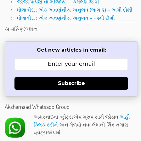
જોજો પાંપણ ના ભીંજાય.. – કમલેશ જોષી
ધોળાવીરા : એક અવર્ણનીય અનુભવ (ભાગ ૨) – અમી દોશી
ધોળાવીરા : એક અવર્ણનીય અનુભવ – અમી દોશી
સબસ્ક્રિપ્શન
Get new articles in email:
Subscribe
Aksharnaad Whatsapp Group
અક્ષરનાદના વ્હોટ્સએપ ગ્રુપ સાથે જોડાવ
અહીં
ક્લિક કરીને
અને મેળવો નવા લેખની લિંક તમારા
વ્હોટ્સએપમાં.