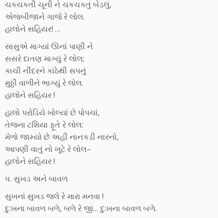
ચકચકતી ચૂની ને ચકચકતું બેડલું,
એજબીજાને ગાજે રે લોલ.
હાલોને સહિયર! …
સાસુએ માગ્યાં ઊનાં પાણી ને
સસરે દાતણ માગ્યું રે લોલ;
કાચી નીંદરને કાંઠેથી સપનું
મુઠ્ઠી વાળીને ભાગ્યું રે લોલ.
હાલોને સહિયર !
હાલો પરોડિયે ખોલ્યાં છે પોપચાં,
તેજના ટશિયા ફૂતે રે લોલ:
મેળો જામ્યો છે અહીં નાનકડી નારનો,
આપણી વાતું નો ખૂટે રે લોલ–
હાલોને સહિયર !
૫. સુખડ અને બાવળ
સુખનાં સુખડ જલે રે મારા મનવા !
દુ:ખના બાવળ બળે, બળે રે જી… દુ:ખના બાવળ બળે.