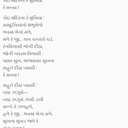
કોઇ મંદિરના રે મુખિયા:
રે મનવા !
કોઇ મંદિરના રે મુખિયા :
સમદુખિયાંનો શંભુમેળો
ભવમાં ભેગો મળે,
મળે રે જી… લખ ચકરાવે ચડે.
રંગવિલાસી ભોગી દીઠા,
જોગી બ્રહ્મ-વિલાસી :
પામર સુખ, અજરામર સુખના
સહુને દીઠા પ્યાસી :
રે મનવા !
સહુને દીઠા પ્યાસી :
બધા ઝઝૂમે—
બધા ઝઝૂમે ઝંખી-ડંખી
સળ્ગે કે ઝળહળે,
હળે રે જી… ભવમાં ભેગા મળે.
સુખના સુખડ જલે રે