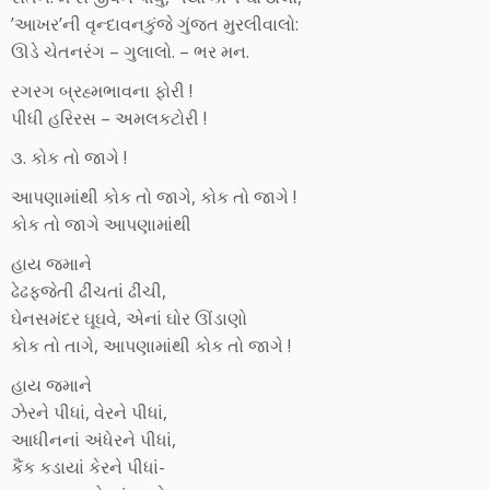
’આખર’ની વૃન્દાવનકુંજે ગુંજત મુરલીવાલો:
ઊડે ચેતનરંગ – ગુલાલો. – ભર મન.
રગરગ બ્રહ્મભાવના ફોરી !
પીધી હરિરસ – અમલકટોરી !
૩. કોક તો જાગે !
આપણામાંથી કોક તો જાગે, કોક તો જાગે !
કોક તો જાગે આપણામાંથી
હાય જમાને
ઢેઢફજેતી ઢીંચતાં ઢીંચી,
ઘેનસમંદર ઘૂઘવે, એનાં ઘોર ઊંડાણો
કોક તો તાગે, આપણામાંથી કોક તો જાગે !
હાય જમાને
ઝેરને પીધાં, વેરને પીધાં,
આધીનનાં અંધેરને પીધાં,
કૈંક કડાયાં કેરને પીધાં-