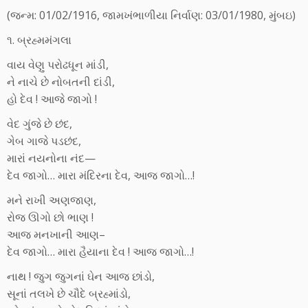
(જન્મ: 01/02/1916, જામખંભાળીયા નિર્વાણ: 03/01/1980, મુંબઇ)
૧. બ્રહ્મમંગલા
વાય વેણુ પરોઢધૂન માંડી,
ને નાચે છે નોબતની દાંડી,
હો દેવ ! આજે જાગો !
વેદ ગુંજે છે છંદ,
ગેબ ગાજે પડછંદ,
મારાં નયનોના નંદ—
દેવ જાગો… મારા મંદિરના દેવ, આજ જાગો…!
મને રાખી અણજાણ,
રોજ ઊગો છો ભાણ !
આજ મનખાની આણ–
દેવ જાગો… મારા હૈયાના દેવ ! આજ જાગો…!
નાથ ! જુગ જુગનાં ઘેન આજ છાંડો,
સૂનાં તલખે છે ચૌદે બ્રહ્માંડો,