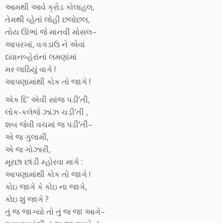
આમથી આવે ક્રોડ કોલાહલ,
તેમથી વ્હેતાં લોહી છલોછલ,
તોય ઊભાં જે માનવી મોસલ–
આપરખાં, વગડાઉ ને એવાં
ધ્યાનબ્હેરાંનાં લમણાંમાં
મર લાઠિયું વાગે !
આપણામાંથી કોક તો જાગે !
એક દિ’ એવી સાંજ પડી’તી,
લોક-કલેજે ઝાંઝ ચડી’તી ,
શબ જેવી વચમાં જ પડી’તી–
એ જ ગુલામી,
એ જ ગોઝારી,
મૂરછા છાંડી મ્હોરવા માગે :
આપણામાંથી કોક તો જાગે !
કોઇ જાગે કે કોઇ ના જાગે,
કોઇ શું જાગે ?
તું જ જાગ્યો તો તું જ જા આગે–