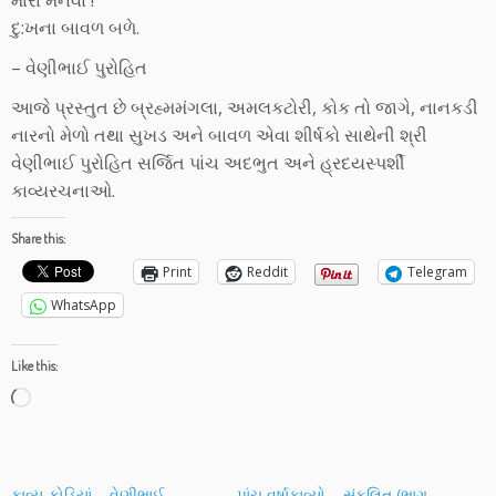
મારા મનવા !
દુ:ખના બાવળ બળે.
– વેણીભાઈ પુરોહિત
આજે પ્રસ્તુત છે બ્રહ્મમંગલા, અમલકટોરી, કોક તો જાગે, નાનકડી
નારનો મેળો તથા સુખડ અને બાવળ એવા શીર્ષકો સાથેની શ્રી
વેણીભાઈ પુરોહિત સર્જિત પાંચ અદભુત અને હ્રદયસ્પર્શી
કાવ્યરચનાઓ.
Share this:
Print
Reddit
Telegram
WhatsApp
Like this:
Loading…
કાવ્ય-કોડિયાં – વેણીભાઈ
પાંચ વર્ષાકાવ્યો – સંકલિત (ભાગ