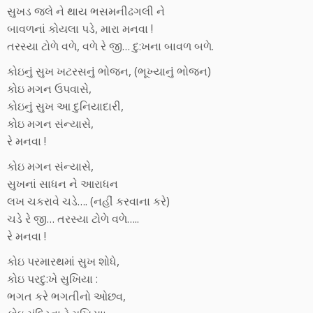
સુખડ જલે ને થાય ભસમનીઢગલી ને
બાવળનાં કોયલા પડે, મારા મનવા !
તરસ્યા ટોળે વળે, વળે રે જી… દુ:ખના બાવળ બળે.
કોઇનું સુખ ખટરસનું ભોજન, (ભૂખ્યાનું ભોજન)
કોઇ મગન ઉપવાસે,
કોઇનું સુખ આ દુનિયાદારી,
કોઇ મગન સંન્યાસે,
રે મનવા !
કોઇ મગન સંન્યાસે,
સુખનાં સાધન ને આરાધન
લખ ચકરાવે ચડે…. (નહીં કરવાના કરે)
ચડે રે જી… તરસ્યા ટોળે વળે…..
રે મનવા !
કોઇ પરમારથમાં સુખ શોધે,
કોઇ પરદુ:ખે સુખિયા :
ભગત કરે ભગતીનો ઓછવ,