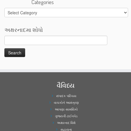
Categories
Categories
અક્ષરનાદમા શોધો
વૈવિધ્ય
સંપાદક પરિચય
વાચકોને આમંત્રણ
આપણા સામયિકો
ગુજરાતી ટાઈપપેડ
અક્ષરનાદ વિશે
સહાયતા