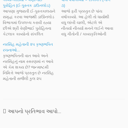
પુરોહિત (ઈ-પુસ્તક ડાઉનલોડ)
૩)
આપણા ગુજરાતી ઈ-પુસ્તકાલયને
આજે ફરી પ્રસ્તુત છે પાંચ
સમૃદ્ધ કરવા આજથી ડાઊનલોડ
વર્ષાકાવ્યો. આ હેલી તો ધાર્યાથી
વિભાગમાં ઉપલબ્ધ કરાવી રહ્યા
વધુ લાંબી ચાલી, એટલે એ
છીએ શ્રી વેણીભાઈ પુરોહિતના
નીતર્યા નીતર્યા મનને લઈને આવા
કેટલાક કાવ્યોનો સંકલિત
વધુ ગીતોની / કાવ્યકૃતિઓની
સંગ્રહ, જેનું શીર્ષક છે 'કાવ્ય-
તપાસ આગળ ધપાવી છે. મૂળે
નરસિંહ મહેતાની ૨૫ કૃષ્ણભક્તિ
કોડિયાઁ'. મૂળે લોકમિલાપ ટ્રસ્ટ
લોકમિલાપ ટ્રસ્ટ દ્વારા પ્રકાશિત
રચનાઓ…
દ્વારા પ્રકાશિત આ પુસ્તિકાનુઁ
વિવિધ કવિઓના સંકલન એવા
કૃષ્ણભક્તિની વાત આવે અને
અક્ષરનાદ ફક્ત ઈ-સંસ્કરણ
કાવ્યકોડીયાં સંગ્રહમાંથી આ
નરસિંહનું નામ સ્મરણમાં ન આવે
પ્રસ્તુત કરી રહ્યુઁ છે. પ્રસ્તુત
રચનાઓ અહીં પ્રસ્તુત કરી છે,
એ કેમ શક્ય છે? જન્માષ્ટમી
પુસ્તિકામાં પદ્યસર્જનમાં
એ સિવાય ગોપાલભાઈ પારેખે
નિમિત્તે આજે પ્રસ્તુત છે નરસિંહ
સિદ્ધહસ્ત કવિ શ્રી વેણીભાઈની
પાઠવેલી…
મહેતાની સર્જેલી કુલ ૨૫
અનેકવિધ પ્રકારની અને બહુરંગી
કૃષ્ણભક્તિ રચનાઓ... આ સુંદર
કૃતિઓ આપ…
રચનાઓ એકત્ર કરી, ટાઈપ કરી
મોકલવા બદલ શ્રી ગોપાલભાઈ
પારેખનો ખૂબ ખૂબ આભાર. આપ
સર્વેને જન્માષ્ટમીની
આપનો પ્રતિભાવ આપો....
શુભકામનાઓ.