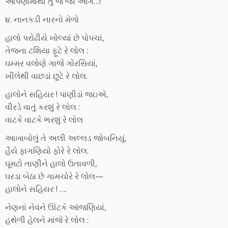
આપણામાંથી તું જ જા આગે…!
૪. નાનકડી નારનો મેળો
હાલો પરોઢીયે ખોલ્યાં છે પોપચાં,
તેજના ટશિયા ફૂટે રે લોલ :
ઘમ્મર વલોણે ગાજે ગોરસિયાં,
ખીલેથી વાછડાં છૂટે રે લોલ.
હાલોને સહિયર ! પાણીડાં જઇએ,
વીરડે વાતું કરશું રે લોલ :
વાટકે વાટકે ભરશું રે લોલ
આખાબોલું તે અલી અલ્લડ જોબનિયું,
હૈયે ફાગણિયો ફોરે રે લોલ.
ઘૂમટો તાણીને હાલો ઉતાવળી,
ઘરડા બેઠા છે ગામચોરે રે લોલ—
હાલોને સહિયર ! ….
નેણનાં નેવંને ઊટકે આંજણિયાં,
હથેળી હેલને માંજે રે લોલ :