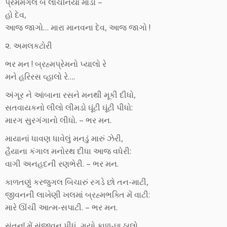
પ્રેમમંગલ બે લોચનિયાં માંડો –
હો દેવ,
આજ જાગો… મારા માનવના દેવ, આજ જાગો !
૨. અમલકટોરી
ભર મન ! બ્રહ્મપ્રેમનો પ્યાલો રે
મને હરિરસ વ્હાલો રે….
અંગૂર ને આંબાના રસને મનથી મૂકી દીધો,
સતવાયકનો લીલો લીમડો ઘૂંટી ઘૂંટી પીધો:
મારગ સુરગંગાનો લીધો. – ભર મન.
માયાનાં ધાવણ ધાવેલું મનડું મારું ઝેરી,
હૈયાના કંગાલ મનોરથ દીધા આજ વધેરી:
વાગી અનહદની રણભેરી. – ભર મન.
કાળતણું કરજુગલ બિચારું રગડે છો તન-માટી,
જીવનની લાખેણી ખલમાં બ્રહ્મભક્તિ મેં વાટી:
મારે ઊંચી આત્મ-સપાટી. – ભર મન.
સંતન! મેં સંજીવન પીધું, ગયો કાળ-ઘા ઠાલો,