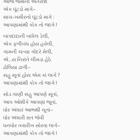
આજ જમાનો અંતરાશે
એક ઘૂંટડો માગે–
સાચ-ખમીરનો ઘૂંટડો માગે :
આપણામાંથી કોક તો જાગે !
બાપદાદાની બાંધેલ ડેલી,
એક ફળીબંધ હોય હવેલી,
ગામની ચંત્યા ગોંદરે મેલી,
એ…ય નિરાંતે લીમડા હેઠે
ઢોલિયા ઢાળી–
સહુ સૂતાં હોય એમ કાં લાગે ?
આપણામાંથી કોક તો જાગે !
સોડ તાણી સહુ આપણે સૂતાં,
આપ ઓશીકે આપણાં જૂતાં,
ઘોર અંધારં આભથી ચૂતાં–
ઘોર અંધારી રાત જેવી
ઘનઘોર તવારીખ સોરવા લાગે–
આપણામાંથી કોક તો જાગે !