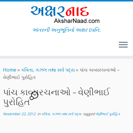
અંતરની અનુભૂતિનો અક્ષર ધ્વનિ..
Skip
to
Home
»
કવિતા, ગઝલ તથા સર્વ પદ્ય
»
પાંચ કાવ્યરચનાઓ –
content
વેણીભાઈ પુરોહિત
પાંચ કાવ્યરચનાઓ – વેણીભાઈ
4
પુરોહિત
November 22, 2012
in
કવિતા, ગઝલ તથા સર્વ પદ્ય
tagged
વેણીભાઈ પુરોહિત