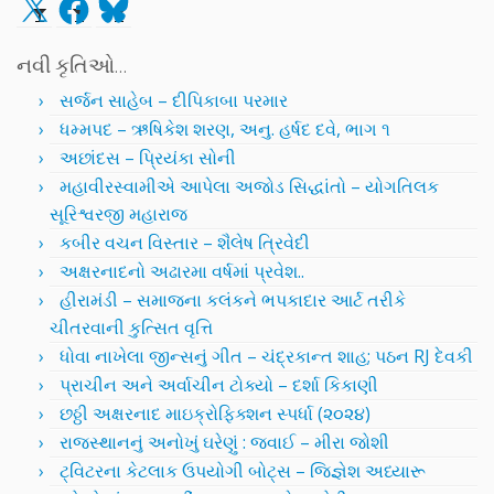
X
Facebook
Bluesky
નવી કૃતિઓ…
સર્જન સાહેબ – દીપિકાબા પરમાર
ધમ્મપદ – ઋષિકેશ શરણ, અનુ. હર્ષદ દવે, ભાગ ૧
અછાંદસ – પ્રિયંકા સોની
મહાવીરસ્વામીએ આપેલા અજોડ સિદ્ધાંતો – યોગતિલક
સૂરિશ્વરજી મહારાજ
કબીર વચન વિસ્તાર – શૈલેષ ત્રિવેદી
અક્ષરનાદનો અઢારમા વર્ષમાં પ્રવેશ..
હીરામંડી – સમાજના કલંકને ભપકાદાર આર્ટ તરીકે
ચીતરવાની કુત્સિત વૃત્તિ
ધોવા નાખેલા જીન્સનું ગીત – ચંદ્રકાન્ત શાહ; પઠન RJ દેવકી
પ્રાચીન અને અર્વાચીન ટોક્યો – દર્શા કિકાણી
છઠ્ઠી અક્ષરનાદ માઇક્રોફિક્શન સ્પર્ધા (૨૦૨૪)
રાજસ્થાનનું અનોખું ઘરેણું : જવાઈ – મીરા જોશી
ટ્વિટરના કેટલાક ઉપયોગી બોટ્સ – જિજ્ઞેશ અધ્યારૂ