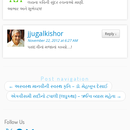
લયના કવિની સુંદર રચનાઓ માણી.
આભાર અને શુભેચ્છા!
jjugalkishor
Reply
↓
November 22, 2012 at 6:27 AM
પસંદગીનાં મજાનાં કાવ્યો….!
Post navigation
←
અસ્વસ્થ માનવીની સ્વસ્થ કૃતિ – ડૉ. મેહબૂબ દેસાઈ
એકવીસમી સદીનો ટપાલી (લઘુકથા) – ઋત્વિ વ્યાસ મહેતા
→
Follow Us