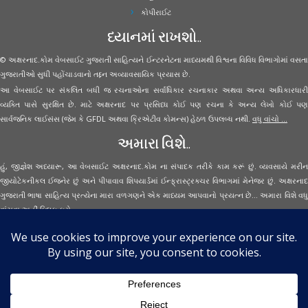
કોપીરાઈટ
ધ્યાનમાં રાખશો..
© અક્ષરનાદ.કોમ વેબસાઈટ ગુજરાતી સાહિત્યને ઈન્ટરનેટના માધ્યમથી વિશ્વના વિવિધ વિભાગોમાં વસતા
ગુજરાતીઓ સુધી પહોંચાડવાનો તદ્દન અવ્યાવસાયિક પ્રયાસ છે.
આ વેબસાઈટ પર સંકલિત બધી જ રચનાઓના સર્વાધિકાર રચનાકાર અથવા અન્ય અધિકારધારી
વ્યક્તિ પાસે સુરક્ષિત છે. માટે અક્ષરનાદ પર પ્રસિધ્ધ કોઈ પણ રચના કે અન્ય લેખો કોઈ પણ
સાર્વજનિક લાઈસંસ (જેમ કે GFDL અથવા ક્રિએટીવ કોમન્સ) હેઠળ ઉપલબ્ધ નથી.
વધુ વાંચો ...
અમારા વિશે..
હું, જીજ્ઞેશ અધ્યારૂ, આ વેબસાઈટ અક્ષરનાદ.કોમ ના સંપાદક તરીકે કામ કરૂં છું. વ્યવસાયે મરીન
જીયોટેકનીકલ ઈજનેર છું અને પીપાવાવ શિપયાર્ડમાં ઈન્ફ્રાસ્ટ્રક્ચર વિભાગમાં મેનેજર છું. અક્ષરનાદ
ગુજરાતી ભાષા સાહિત્ય પ્રત્યેના મારા વળગણને એક માધ્યમ આપવાનો પ્રયત્ન છે... અમારા વિશે વધુ
વાંચવા
અહીં ક્લિક કરો...
Secured Site Assurance
· © 2026
Aksharnaad.com
By Jignesh Adhyaru ·