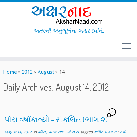
અંતરની અનુભૂતિનો અક્ષર ધ્વનિ..
Skip
to
Home
»
2012
»
August
»
14
content
Daily Archives:
August 14, 2012
3
પાંચ વર્ષાકાવ્યો – સંકલિત (ભાગ ૨)
August 14, 2012
in
કવિતા, ગઝલ તથા સર્વ પદ્ય
tagged
અવિનાશ વ્યાસ
/
ગની