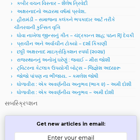
કબીર વચન વિસ્તાર – શૈલેષ ત્રિવેદી
અક્ષરનાદનો અઢારમા વર્ષમાં પ્રવેશ..
હીરામંડી – સમાજના કલંકને ભપકાદાર આર્ટ તરીકે
ચીતરવાની કુત્સિત વૃત્તિ
ધોવા નાખેલા જીન્સનું ગીત – ચંદ્રકાન્ત શાહ; પઠન RJ દેવકી
પ્રાચીન અને અર્વાચીન ટોક્યો – દર્શા કિકાણી
છઠ્ઠી અક્ષરનાદ માઇક્રોફિક્શન સ્પર્ધા (૨૦૨૪)
રાજસ્થાનનું અનોખું ઘરેણું : જવાઈ – મીરા જોશી
ટ્વિટરના કેટલાક ઉપયોગી બોટ્સ – જિજ્ઞેશ અધ્યારૂ
જોજો પાંપણ ના ભીંજાય.. – કમલેશ જોષી
ધોળાવીરા : એક અવર્ણનીય અનુભવ (ભાગ ૨) – અમી દોશી
ધોળાવીરા : એક અવર્ણનીય અનુભવ – અમી દોશી
સબસ્ક્રિપ્શન
Get new articles in email: