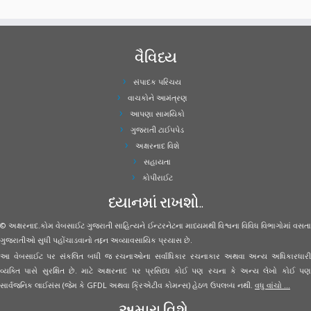
વૈવિધ્ય
સંપાદક પરિચય
વાચકોને આમંત્રણ
આપણા સામયિકો
ગુજરાતી ટાઈપપેડ
અક્ષરનાદ વિશે
સહાયતા
કોપીરાઈટ
ધ્યાનમાં રાખશો..
© અક્ષરનાદ.કોમ વેબસાઈટ ગુજરાતી સાહિત્યને ઈન્ટરનેટના માધ્યમથી વિશ્વના વિવિધ વિભાગોમાં વસતા
ગુજરાતીઓ સુધી પહોંચાડવાનો તદ્દન અવ્યાવસાયિક પ્રયાસ છે.
આ વેબસાઈટ પર સંકલિત બધી જ રચનાઓના સર્વાધિકાર રચનાકાર અથવા અન્ય અધિકારધારી
વ્યક્તિ પાસે સુરક્ષિત છે. માટે અક્ષરનાદ પર પ્રસિધ્ધ કોઈ પણ રચના કે અન્ય લેખો કોઈ પણ
સાર્વજનિક લાઈસંસ (જેમ કે GFDL અથવા ક્રિએટીવ કોમન્સ) હેઠળ ઉપલબ્ધ નથી.
વધુ વાંચો ...
અમારા વિશે..