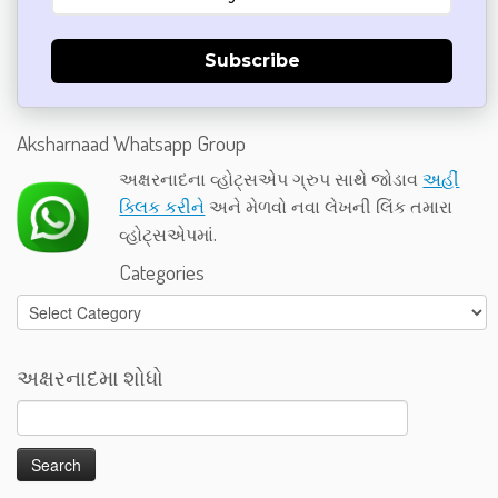
Subscribe
Aksharnaad Whatsapp Group
અક્ષરનાદના વ્હોટ્સએપ ગ્રુપ સાથે જોડાવ
અહીં
ક્લિક કરીને
અને મેળવો નવા લેખની લિંક તમારા
વ્હોટ્સએપમાં.
Categories
Categories
અક્ષરનાદમા શોધો