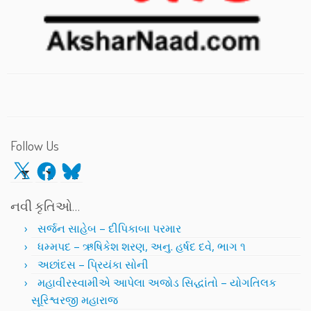
Follow Us
X
Facebook
Bluesky
નવી કૃતિઓ…
સર્જન સાહેબ – દીપિકાબા પરમાર
ધમ્મપદ – ઋષિકેશ શરણ, અનુ. હર્ષદ દવે, ભાગ ૧
અછાંદસ – પ્રિયંકા સોની
મહાવીરસ્વામીએ આપેલા અજોડ સિદ્ધાંતો – યોગતિલક
સૂરિશ્વરજી મહારાજ