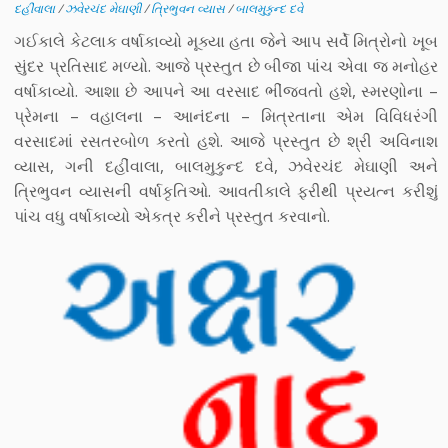
દહીંવાલા
/
ઝવેરચંદ મેઘાણી
/
ત્રિભુવન વ્યાસ
/
બાલમુકુન્દ દવે
ગઈકાલે કેટલાક વર્ષાકાવ્યો મૂક્યા હતા જેને આપ સર્વે મિત્રોનો ખૂબ
સુંદર પ્રતિસાદ મળ્યો. આજે પ્રસ્તુત છે બીજા પાંચ એવા જ મનોહર
વર્ષાકાવ્યો. આશા છે આપને આ વરસાદ ભીંજવતો હશે, સ્મરણોના –
પ્રેમના – વહાલના – આનંદના – મિત્રતાના એમ વિવિધરંગી
વરસાદમાં રસતરબોળ કરતો હશે. આજે પ્રસ્તુત છે શ્રી અવિનાશ
વ્યાસ, ગની દહીંવાલા, બાલમુકુન્દ દવે, ઝવેરચંદ મેઘાણી અને
ત્રિભુવન વ્યાસની વર્ષાકૃતિઓ. આવતીકાલે ફરીથી પ્રયત્ન કરીશું
પાંચ વધુ વર્ષાકાવ્યો એકત્ર કરીને પ્રસ્તુત કરવાનો.