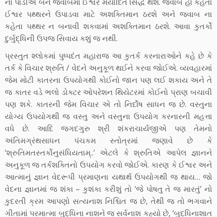
ના પાડીએ બંને જવાબમાં ઈશ્વર મર્યાદિત સિદ્ધ થશે. જવાબ હા કહેતાં
ઈશ્વર પથ્થરને ઉપાડવા માટે અશક્તિમાન ઠરશે અને જવાબ ના
કહેતા પથ્થર ન બનાવી શકવામાં અશક્તિમાન ઠરશે. આવા કુતર્કો
દુર્બુદ્ધિની ઉપજ સિવાય કશું જ નથી.
પ્રસ્તુત શ્લોકમાં પુષ્પદંત મહારાજ આ કુતર્ક કરનારાઓને કહે છે કે
તર્ક કે વિચાર શ્રુતિ / વેદને અનુકૂળ થઈને કરવા જોઈએ. વ્યવહારમાં
જેમ મોટી કાતરના ઉપયોગથી કોઈનો જાન પણ લઈ શકાય અને તે
જ કાતર વડે ભલો ડોક્ટર ઓપરેશન થિયેટરમાં કોઈનો પ્રાણ બચાવી
પણ શકે. કાતરની જેમ વિચાર એ તો નિર્દોષ સાધન જ છે. વસ્તુના
યોગ્ય ઉપયોગથી જ વસ્તુ અને વસ્તુના ઉપયોગ કરનારની મહત્તા
વધે છે. આદિ જગદગુરુ શ્રી શંકરાચાર્યજીએ પણ તેમનો
અંતિમગ્રંથસાધન પંચકમ સ્તોત્રમાં જણાવે છે કે
‘શ્રુતિમતસ્તર્કોનુસંધિયતામ્..’ એટલે કે શ્રુતિએ આપેલ જ્ઞાનને
અનુકૂળ જ તર્કશક્તિનો ઉપયોગ કરવો જોઈએ. કારણ કે ઈશ્વર અને
આત્માનું જ્ઞાન વેદરૂપી પ્રમાણના યથાર્થ ઉપયોગથી જ થાય… જો
વેદના જ્ઞાનમાં જ શંકા – કુશંકા કરીશું તો ‘જે પોષતુ તે જ મારતું’ નો
કુદરતી ક્રમ આપણો સત્યનાશ નિશ્ચિત જ છે, તેથી જ તો ભગવાને
ગીતામાં પરમાત્મા બુદ્ધિના નાશને જ સર્વનાશ કહ્યો છે, ‘બુદ્ધિનાશાત