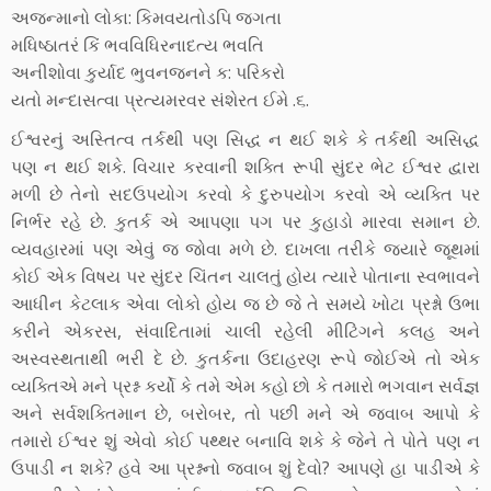
અજન્માનો લોકા: કિમવયતોડપિ જગતા
મધિષ્ઠાતરં કિં ભવવિધિરનાદત્ય ભવતિ
અનીશોવા કુર્યાદ ભુવનજનને ક: પરિકરો
યતો મન્દાસત્વા પ્રત્યમરવર સંશેરત ઈમે .૬.
ઈશ્વરનું અસ્તિત્વ તર્કથી પણ સિદ્ધ ન થઈ શકે કે તર્કથી અસિદ્ધ
પણ ન થઈ શકે. વિચાર કરવાની શક્તિ રૂપી સુંદર ભેટ ઈશ્વર દ્વારા
મળી છે તેનો સદઉપયોગ કરવો કે દુરુપયોગ કરવો એ વ્યક્તિ પર
નિર્ભર રહે છે. કુતર્ક એ આપણા પગ પર કુહાડો મારવા સમાન છે.
વ્યવહારમાં પણ એવું જ જોવા મળે છે. દાખલા તરીકે જ્યારે જૂથમાં
કોઈ એક વિષય પર સુંદર ચિંતન ચાલતું હોય ત્યારે પોતાના સ્વભાવને
આધીન કેટલાક એવા લોકો હોય જ છે જે તે સમયે ખોટા પ્રશ્નો ઉભા
કરીને એકરસ, સંવાદિતામાં ચાલી રહેલી મીટિંગને કલહ અને
અસ્વસ્થતાથી ભરી દે છે. કુતર્કના ઉદાહરણ રૂપે જોઈએ તો એક
વ્યક્તિએ મને પ્રશ્ન કર્યો કે તમે એમ કહો છો કે તમારો ભગવાન સર્વજ્ઞ
અને સર્વશક્તિમાન છે, બરોબર, તો પછી મને એ જવાબ આપો કે
તમારો ઈશ્વર શું એવો કોઈ પથ્થર બનાવિ શકે કે જેને તે પોતે પણ ન
ઉપાડી ન શકે? હવે આ પ્રશ્નનો જવાબ શું દેવો? આપણે હા પાડીએ કે