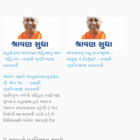
મહાદેવના અપરંપાર મહિમાનું ગાન
ભગવાનનું કયું રૂપ શ્રેષ્ઠ –
: મહિમ્ન – સ્વામી પ્રદીપ્તાનંદ
સગુણ કે નિર્ગુણ? – સ્વામી
સરસ્વતી
પ્રદીપ્તાનંદ સરસ્વતી
અનેક પંથને અનુસરનારનું ધ્યેય
તો એક જ… – સ્વામી
પ્રદીપ્તાનંદ સરસ્વતી
પ્રતિકૂળ તર્કનો પરિહાર કર્યા બાદ
પુષ્પદંત મહારાજ હવે અલગ
અલગ સંપ્રદાયમાં રહેલી ઈશ્વર
વિશેની માન્યતાની ચર્ચા કરે છે.
વિવિધતાથી ભરેલો આપણો દેશ
ભારત ધર્મની બાબતમાં પણ અનેક
પંથ અને સંપ્રદાયોથી ભરેલો છે.
અને આ જ મુદ્દા પર તો વારંવાર
આપનો પ્રતિભાવ આપો....