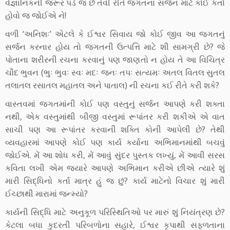
વૈજ્ઞાનિકની જરૂર પડે જ છે તેવી રીતે જગતના સર્જન માટે કોઈ કર્તા
હોવો જ જોઈએ ને!
વળી ‘અનિશઃ’ એટલે કે ઈશ્વર સિવાય જો કોઈ જીવ આ જગતનું
સર્જન કરનાર હોય તો જગતની ઉત્પત્તિ માટે શી સામગ્રી છે? જે
પોતાના શરીરની રચના કરવાનું પણ જાણતો ન હોય તે આ વિચિત્ર
ચૌદ ભુવન (ભુઃ ભુવઃ સ્વઃ મદઃ જનઃ તપઃ સત્યમઃ અતલ વિતલ સુતલ
તલાતલ રસાતલ મહાતલ અને પાતાલ) ની રચના કઈ રીતે કરી શકે?
વાસ્તવમાં જગતમાંની કોઈ પણ વસ્તુનું સર્જન આપણે કરી શક્તા
નથી, એક વસ્તુમાંથી બીજી વસ્તુમાં રૂપાંતર કરી શકીએ એ વાત
સાચી પણ આ રૂપાંતર કરવાની શક્તિ કોની આપેલી છે? તેથી
વ્યવહારમાં આપણે કોઈ પણ કાર્ય કર્યાના અભિમાનમાંથી બચવું
જોઈએ. મેં આ શોધ કરી, મેં આવું સુંદર પુસ્તક લખ્યું, મેં આવી સરસ
કવિતા લખી એમ જ્યારે આપણે અભિમાન કરીએ છીએ ત્યારે શું
મારી સિદ્ધિનો કર્તા માત્ર હું જ છું? કાર્ય માટેનો વિચાર શું મારી
ઈચ્છાથી મારામાં જન્મ્યો?
કાર્યની સિદ્ધિ માટે અનુકૂળ પરિસ્થિતિઓ પર મારું શું નિયંત્રણ છે?
કેટલા બધા કુદરતી પરિબળોના સહારે, ઈશ્વર કૃપાથી સફળતાના