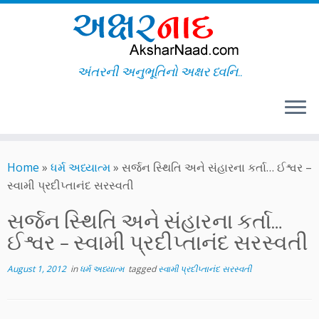
અંતરની અનુભૂતિનો અક્ષર ધ્વનિ..
Skip
to
Home
»
ધર્મ અધ્યાત્મ
»
સર્જન સ્થિતિ અને સંહારના કર્તા… ઈશ્વર –
content
સ્વામી પ્રદીપ્તાનંદ સરસ્વતી
સર્જન સ્થિતિ અને સંહારના કર્તા…
ઈશ્વર – સ્વામી પ્રદીપ્તાનંદ સરસ્વતી
August 1, 2012
in
ધર્મ અધ્યાત્મ
tagged
સ્વામી પ્રદીપ્તાનંદ સરસ્વતી