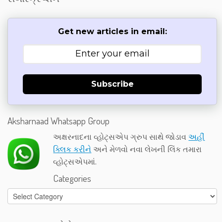
Get new articles in email:
Subscribe
Aksharnaad Whatsapp Group
અક્ષરનાદના વ્હોટ્સએપ ગ્રુપ સાથે જોડાવ
અહીં
ક્લિક કરીને
અને મેળવો નવા લેખની લિંક તમારા
વ્હોટ્સએપમાં.
Categories
Categories