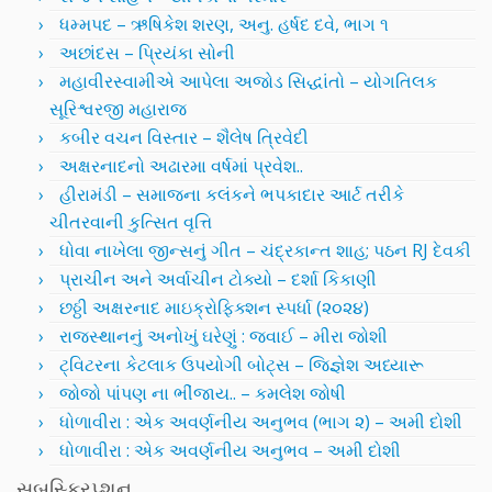
ધમ્મપદ – ઋષિકેશ શરણ, અનુ. હર્ષદ દવે, ભાગ ૧
અછાંદસ – પ્રિયંકા સોની
મહાવીરસ્વામીએ આપેલા અજોડ સિદ્ધાંતો – યોગતિલક
સૂરિશ્વરજી મહારાજ
કબીર વચન વિસ્તાર – શૈલેષ ત્રિવેદી
અક્ષરનાદનો અઢારમા વર્ષમાં પ્રવેશ..
હીરામંડી – સમાજના કલંકને ભપકાદાર આર્ટ તરીકે
ચીતરવાની કુત્સિત વૃત્તિ
ધોવા નાખેલા જીન્સનું ગીત – ચંદ્રકાન્ત શાહ; પઠન RJ દેવકી
પ્રાચીન અને અર્વાચીન ટોક્યો – દર્શા કિકાણી
છઠ્ઠી અક્ષરનાદ માઇક્રોફિક્શન સ્પર્ધા (૨૦૨૪)
રાજસ્થાનનું અનોખું ઘરેણું : જવાઈ – મીરા જોશી
ટ્વિટરના કેટલાક ઉપયોગી બોટ્સ – જિજ્ઞેશ અધ્યારૂ
જોજો પાંપણ ના ભીંજાય.. – કમલેશ જોષી
ધોળાવીરા : એક અવર્ણનીય અનુભવ (ભાગ ૨) – અમી દોશી
ધોળાવીરા : એક અવર્ણનીય અનુભવ – અમી દોશી
સબસ્ક્રિપ્શન