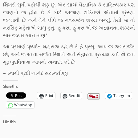
શિખરો સુધી પહોંચી શકું છું, એક સાચો વૈજ્ઞાનિક કે સાહિત્યકાર પણ
જાણતો જ હોય છે કે કોઈ અજાણ શક્તિએ એનામાં પ્રેરણા
જન્માવી છે અને તેને લીધે જ નવસર્જન શક્ય બન્યું. તેથી જ તો
નરસિંહ મહેતાએ ગાયું હતું, ‘હું કરું.. હું કરું એ જ અજ્ઞાનતા, શકટનો
ભાર જ્યમ શ્વાન તાણે.’
આ પ્રમાણે પુષ્પદંત મહારાજ કહે છે કે હે પ્રભુ, આપ જ જગસર્જક
છો, અને જગતના સર્જન સ્થિતિ અને સંહારના પ્રત્યક્ષ કર્તા છો છતાં
મૂઢ બુદ્ધિવાળા આપનો અનાદર કરે છે.
– સ્વામી પ્રદીપ્તાનંદ સરસ્વતીજી
Share this:
Print
Reddit
Telegram
WhatsApp
Like this: