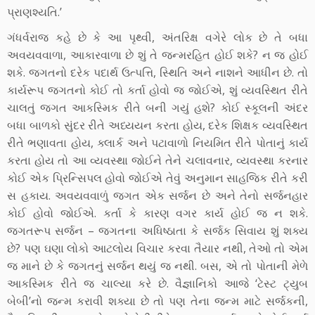
પ્રાણશ્યતિ.’
ગંધર્વરાજ કહે છે કે આ પૃથ્વી, અંતરિક્ષ વગેરે લોક છે તે બધા
અવયવવાળા, આકારવાળા છે શું તે જન્મરહિત હોઈ શકે? ન જ હોઈ
શકે. જગતનો દરેક પદાર્થ ઉત્પત્તિ, સ્થિતિ અને નાશને આધીન છે. તો
કાર્યરૂપ જગતનો કોઈ તો કર્તા હોવો જ જોઈએ, શું વ્યવસ્થિત રીતે
ચાલતું જગત આકસ્મિક રીતે બની ગયું હશે? કોઈ સ્કૂલની અંદર
બધા બાળકો સુંદર રીતે અધ્યયન કરતા હોય, દરેક શિક્ષક વ્યવસ્થિત
રીતે ભણાવતા હોય, ક્લાર્ક અને પટાવાળો નિયમિત રીતે પોતાનું કાર્ય
કરતા હોય તો આ વ્યવસ્થા જોઈને તેને ચલાવનાર, વ્યવસ્થા કરનાર
કોઈ એક પ્રિન્સિપલ હોવો જોઈએ તેવું અનુમાન સાહજિક રીતે કરી
સ હકાય. અવયવવાળું જગત એક સર્જન છે અને તેનો સર્જનહાર
કોઈ હોવો જોઈએ. કર્તા કે કારણ વગર કાર્ય હોઈ જ ન શકે.
જગતરૂપ સર્જન – જગતના અધિષ્ઠાતા કે સર્જક સિવાય શું શક્ય
છે? પણ ઘણા લોકો આટલોય વિચાર કરવા તૈયાર નથી, તેઓ તો એમ
જ માને છે કે જગતનું સર્જન થયું જ નથી. બસ, એ તો પોતાની મેળે
આકસ્મિક રીતે જ ચાલ્યા કરે છે. વૈજ્ઞાનિકો આજે ‘ટેસ્ટ ટ્યુબ
બેબી’નો જન્મ કરાવી શક્યા છે તો પણ તેના જન્મ માટે સર્જકની,