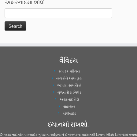
અક્ષરનાદમા શોધો
વૈવિધ્ય
સંપાદક પરિચય
વાચકોને આમંત્રણ
આપણા સામયિકો
ગુજરાતી ટાઈપપેડ
અક્ષરનાદ વિશે
સહાયતા
કોપીરાઈટ
ધ્યાનમાં રાખશો..
© અક્ષરનાદ.કોમ વેબસાઈટ ગુજરાતી સાહિત્યને ઈન્ટરનેટના માધ્યમથી વિશ્વના વિવિધ વિભાગોમાં વસતા