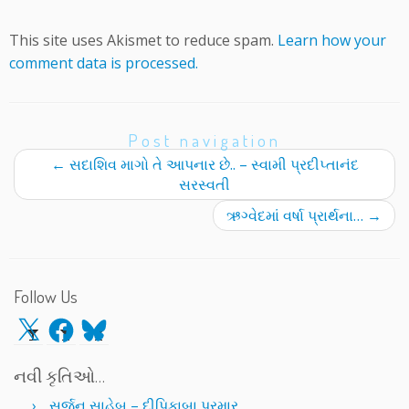
This site uses Akismet to reduce spam.
Learn how your
comment data is processed.
Post navigation
←
સદાશિવ માગો તે આપનાર છે.. – સ્વામી પ્રદીપ્તાનંદ
સરસ્વતી
ઋગ્વેદમાં વર્ષા પ્રાર્થના…
→
Follow Us
X
Facebook
Bluesky
નવી કૃતિઓ…
સર્જન સાહેબ – દીપિકાબા પરમાર