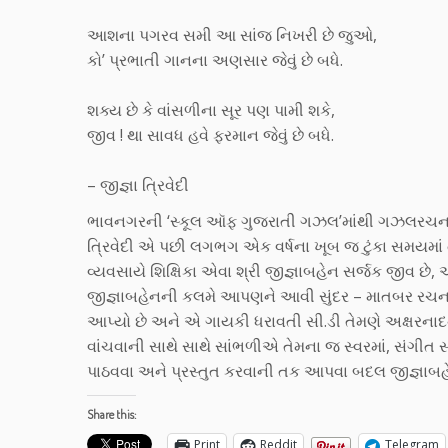
આશના પગરવ સમી આ સાંજ નિખરી છે જુઓ,
કો’ પ્રભાતી ગાનના અણસાર જેવું છે બધે.
શક્ય છે કે વાંસળીના સૂર પણ પામી શકે,
જીવ ! થા સાવધ હવે ફરમાન જેવું છે બધે.
– જીજ્ઞા ત્રિવેદી
ભાવનગરની ‘સ્કૂલ ઑફ ગુજરાતી ગઝલ’માંથી ગઝલરચના વિશે
ત્રિવેદી એ પછી લગભગ એક વર્ષના ખૂબ જ ટુંકા સમયમાં
વ્યવસાયે શિક્ષિકા એવા શ્રી જીજ્ઞાબહેન સર્જક જીવ છ
જીજ્ઞાબહેનની કલમે આપણને આવી સુંદર – માતબર રચના
આપ્યો છે અને એ ગાયકી ધરાવતી સી.ડી તેમણે અક્ષરનાદ
વાંચવાની સાથે સાથે સાંભળીએ તેમના જ સ્વરમાં, સંગીત સ
પાઠવવા અને પ્રસ્તુત કરવાની તક આપવા બદલ જીજ્ઞ
Share this:
Print
Reddit
Telegram