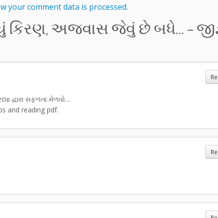
w your comment data is processed.
્યું કિરણ, અજવાસ જેવું છે બધે… – જીજ
Re
્ધા દ્વારા સફળતા મેળવો…
s and reading pdf.
Re
Re