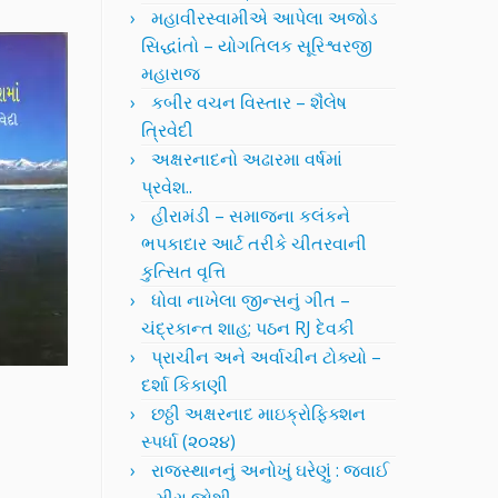
મહાવીરસ્વામીએ આપેલા અજોડ
સિદ્ધાંતો – યોગતિલક સૂરિશ્વરજી
મહારાજ
કબીર વચન વિસ્તાર – શૈલેષ
ત્રિવેદી
અક્ષરનાદનો અઢારમા વર્ષમાં
પ્રવેશ..
હીરામંડી – સમાજના કલંકને
ભપકાદાર આર્ટ તરીકે ચીતરવાની
કુત્સિત વૃત્તિ
ધોવા નાખેલા જીન્સનું ગીત –
ચંદ્રકાન્ત શાહ; પઠન RJ દેવકી
પ્રાચીન અને અર્વાચીન ટોક્યો –
દર્શા કિકાણી
છઠ્ઠી અક્ષરનાદ માઇક્રોફિક્શન
સ્પર્ધા (૨૦૨૪)
રાજસ્થાનનું અનોખું ઘરેણું : જવાઈ