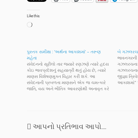
Like this:
Loading…
પુસ્તક સમીક્ષા : ‘અર્થના આકાશમાં’ – તરૂણ
બે ગઝલરચના
મહેતા
ભાવનગરની 
સંવેદનનો સૂરીલો તાર જ્યારે રણઝણે ત્યારે હદય
ગઝલરચના વિ
કોઇ ભાવપ્રદેશનું સહયાત્રી થતું હોય છે, ત્યારે
ગઝલરચનાના ક
માણસ વિશેષણમુક્ત વિહાર કરી શકે. આ
જીજ્ઞા ત્ર
સંવેદનાની પ્રબળતા માણસને એક જ ચમત્કારે
આકાશમાં" પ
જાતિ, વય અને ભૌતિક આવરણોથી અનાવૃત કરે
સાચવ્યાં છે
છે ભાવનગર ગઝલકારોની ભૂમિ છે અહીં અનેક
એ સંગ્રહન
ગઝલકારો - ગુજરાતી સાહિત્યમાં જેમનું આદરથી
આપણે માણીશુ
નામ લેવાય તેવાં કેટ્લાંક…
નવી તરોતા
આપનો પ્રતિભાવ આપો....