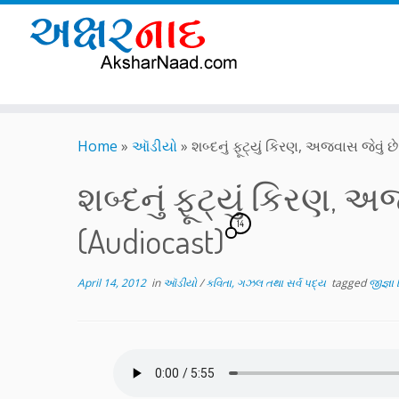
Skip
to
Home
»
ઑડીયો
»
શબ્દનું ફૂટ્યું કિરણ, અજવાસ જેવું છ
content
શબ્દનું ફૂટ્યું કિરણ, અજ
14
(Audiocast)
April 14, 2012
in
ઑડીયો
/
કવિતા, ગઝલ તથા સર્વ પદ્ય
tagged
જીજ્ઞા 