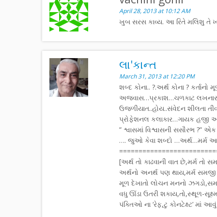
April 28, 2013 at 10:12 AM
ખુબ સરસ કાવ્ય. આ રિતે મલિશુ તે ખ
લા'કાન્ત
March 31, 2013 at 12:20 PM
શબ્દ કોના.. ?.અર્થ કોના ? કર્તાનો મ
અજવાસ…પ્રકાશ…ચળકાટ લખનારની અ
ઉજળીયાત..હોય..સંવેદન શીલતા તીવ્
પ્રોફેશનલ કલાકાર…ગાયક હજી આન
” શ્વાસમાં વિશ્વાસની સસૌરભ ?” 
…. જુઓ કેવા શબ્દો …અર્થ…મર્મ આ
=========================
[અર્થ તો કાઢવાની વાત છે,મર્મ તો સ
અર્થનો અનર્થ પણ થાય,મર્મ સમજી સ
મૂળ દેખાતો લોચન મનનો ઝગડો,સમજી 
વધુ ઊંડા ઉતરી શકાય,તો,સ્થૂળ-સૂક્ષ
પંક્તિઓ ના ‘રેફ,ટુ કોનટેક્ષ્ટ’ માં આ