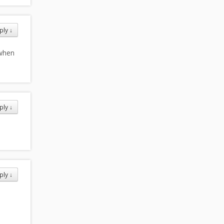
ply
↓
 when
ply
↓
ply
↓