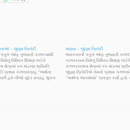
ઓ – જીજ્ઞા ત્રિવેદી
માણસ – જીજ્ઞા ત્રિવેદી
'સ્કૂલ ઑફ ગુજરાતી ગઝલ'માંથી
ભાવનગરની 'સ્કૂલ ઑફ ગુજરાતી ગઝલ'
શેનું વિધિવત શિક્ષણ લઈને
ગઝલરચના વિશેનું વિધિવત શિક્ષણ લઈન
્ષેત્રમાં પગ માંડનાર શ્રીમતિ
ગઝલરચનાના ક્ષેત્રમાં પગ માંડનાર શ્રી
િવેદી પ્રથમ ગઝલસંગ્રહ "અર્થના
જીજ્ઞા ત્રિવેદીએ તેમનો પ્રથમ ગઝલસં
છી હવે બીજો સુંદર સંગ્રહ 'શુકન
"અર્થના આકાશમાં" પ્રસ્તુત કર્યો હતો. 
' લઈને ઉપસ્થિત થયાં છે. ટૂંક સમયમાં
શિક્ષિકા એવા શ્રી જીજ્ઞાબહેન સર્જક જ
ી ગઝલો તથા સંગ્રહનો આસ્વાદ
આજે પ્રસ્તુત છે તેમની એક વધુ ગઝલ
ં. આજે પ્રસ્તુત છે જીજ્ઞાબેનની બે
નિરાશા, સંભવ - અસંભવ જેવા અંતિમોની
ઝા…
ઝૂલતી…