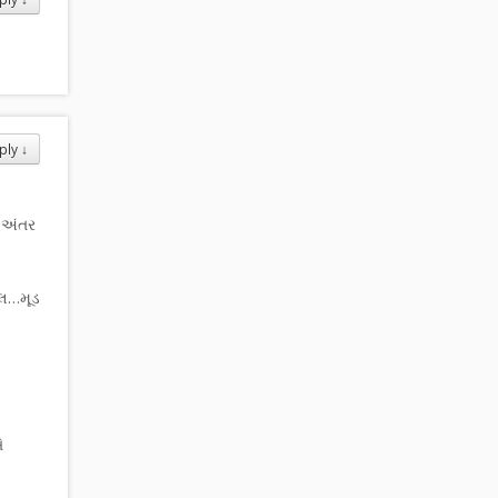
ply
↓
 અંતર
ોલ…મૂડ
ે