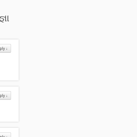
્ઞા
ply
↓
ply
↓
ply
↓