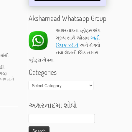
Aksharnaad Whatsapp Group
અક્ષરનાદના વ્હોટ્સએપ
ગ્રુપ સાથે જોડાવ
અહીં
ક્લિક કરીને
અને મેળવો
નવા લેખની લિંક તમારા
માંથી
વ્હોટ્સએપમાં.
ે
મતિ
Categories
ગ્રહ
વ્યવસાયે
Categories
ીવ છે,
. આશા -
 વચ્ચે
અક્ષરનાદમા શોધો