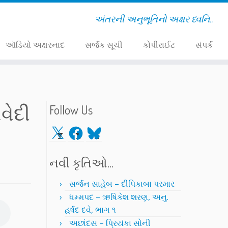
અંતરની અનુભૂતિનો અક્ષર ધ્વનિ..
ઑડિયો અક્ષરનાદ
સર્જક સૂચી
કોપીરાઈટ
સંપર્ક
િવેદી
Follow Us
X
Facebook
Bluesky
નવી કૃતિઓ…
સર્જન સાહેબ – દીપિકાબા પરમાર
ધમ્મપદ – ઋષિકેશ શરણ, અનુ.
હર્ષદ દવે, ભાગ ૧
અછાંદસ – પ્રિયંકા સોની