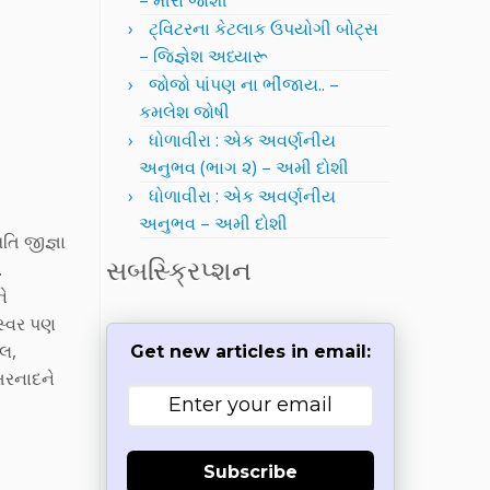
– મીરા જોશી
ટ્વિટરના કેટલાક ઉપયોગી બોટ્સ
– જિજ્ઞેશ અધ્યારૂ
જોજો પાંપણ ના ભીંજાય.. –
કમલેશ જોષી
ધોળાવીરા : એક અવર્ણનીય
અનુભવ (ભાગ ૨) – અમી દોશી
ધોળાવીરા : એક અવર્ણનીય
અનુભવ – અમી દોશી
તિ જીજ્ઞા
સબસ્ક્રિપ્શન
.
ે
સ્વર પણ
ઝલ,
Get new articles in email:
્ષરનાદને
Subscribe