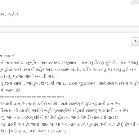
બર ન્હોતિ.
Re
ૂળ ભાવ તો
ન્ગત અ નૂભૂતિ….અસરકારક રજૂઆત ….શબ્દનું કિરણ ફૂટે છે …કેમ ? જેનું
ર હોય અને પરમની મહેર અચાનકત્યારે ત્યારે…કંઈક અવનવું પ્રકટતું હશે ને ?
ે વધુ પ્રભાવશાળી બનાવી શકે…
એક હાથનો સાથ….આયુષ્ય ઉજાળી આપે….સરસ જીજ્ઞાબેન , ક્ષણે ક્ષણે બદલતા માહ
પી જાય છે!
==========================
મજવાની વાત છે। અર્થ કરીને બોલો , મર્મ સમજીને ચુપ રહેવાની વાત છે।
્મિતવાની વાતછે, અર્થને સહી પ્રમાણીએ તો,મર્મ સમજી પામવાની વાત છે।
જવાનીવાતછે,બુદ્ધિની દલીલો હૈયાના ભાવો વિષે,વિચારવાની વાત છે।
્મની પારની વાત છે.આતો ભાઈ,ખૂલ્લા મન,માન્યતાને પ્રમાણવાની વાત છે।] છેલ્લી બ
વું ઉગ્યું ભીતરમાં …-લા’ કાન્ત / ૩૧-૩-૧૩