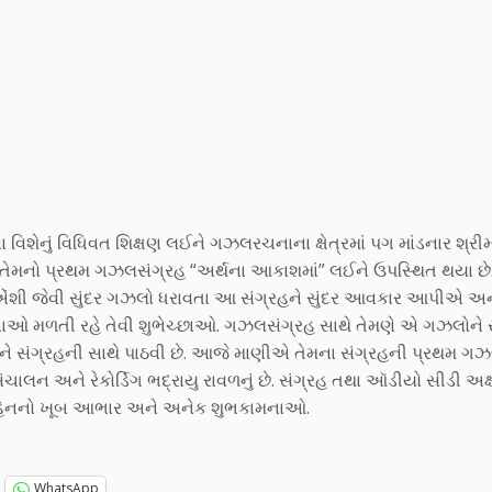
નું વિધિવત શિક્ષણ લઈને ગઝલરચનાના ક્ષેત્રમાં પગ માંડનાર શ્રીમ
 તેમનો પ્રથમ ગઝલસંગ્રહ “અર્થના આકાશમાં” લઈને ઉપસ્થિત થયા છે
ે, એંશી જેવી સુંદર ગઝલો ધરાવતા આ સંગ્રહને સુંદર આવકાર આપીએ અન
ઓ મળતી રહે તેવી શુભેચ્છાઓ. ગઝલસંગ્રહ સાથે તેમણે એ ગઝલોને 
ને સંગ્રહની સાથે પાઠવી છે. આજે માણીએ તેમના સંગ્રહની પ્રથમ ગ
ંચાલન અને રેકોર્ડિગ ભદ્રાયુ રાવળનું છે. સંગ્રહ તથા ઑડીયો સીડી અક
ાબહેનનો ખૂબ આભાર અને અનેક શુભકામનાઓ.
WhatsApp