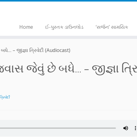
Home
ઈ-પુસ્તક ડાઉનલોડ
‘સર્જન’ સામયિક
ે બધે… – જીજ્ઞા ત્રિવેદી (Audiocast)
વાસ જેવું છે બધે… – જીજ્ઞા ત્ર
ત્રિવેદી