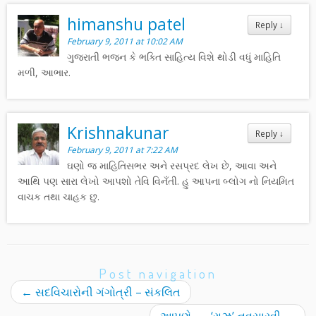
himanshu patel
Reply
↓
February 9, 2011 at 10:02 AM
ગુજરાતી ભજન કે ભક્તિ સાહિત્ય વિશે થોડી વધું માહિતિ
મળી, આભાર.
Krishnakunar
Reply
↓
February 9, 2011 at 7:22 AM
ઘણો જ માહિતિસભર અને રસપ્રદ લેખ છે, આવા અને
આથિ પણ સારા લેખો આપશો તેવિ વિનઁતી. હુ આપના બ્લોગ નો નિયમિત
વાચક તથા ચાહક છુ.
Post navigation
←
સદવિચારોની ગંગોત્રી – સંકલિત