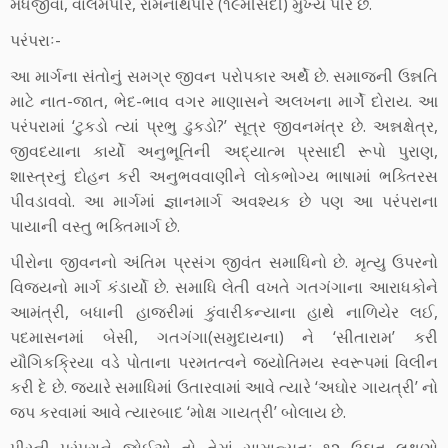
મેધજીવો, વાલમપીર, રામનાથપીર (૧૯મીસદી) મુખ્ય પીર છે.
પરંપરાઃ-
આ માર્ગના સંતોનું સમગ્ર જીવન પરોપકાર અર્થે છે. સમાજની ઉન્નતિ
માટે નાત-જાત, ભેદ-ભાવ વગર માણાસને અલખના માર્ગે દોરાય. આ
પરંપરામાં ‘ટુકડો ત્યાં પ્રભુ ઢુકડો?’ સૂત્ર જીવનમંત્ર છે. અન્નક્ષેત્ર,
જીવદયાના કાર્યો અનુભૂતિની અદ્યાત્મ પ્રસાદી રૂપો પુરાણ,
શાસ્ત્રનું દોહન કરી અનુભવવાણીને લોકભોગ્ય ભાષામાં ભક્તિરસ
પીવડાવવો. આ માર્ગમાં જ્ઞાનમાર્ગ અવશ્યક છે પણ આ પરંપરાના
પાયાની વસ્તુ ભક્તિમાર્ગ છે.
પીરોના જીવનનો અંતિમ પ્રસંગ જીવંત સમાધિનો છે. મૃત્યુ ઉપરનો
વિજયનો માર્ગ કંડાર્યો છે. સમાધિ લેતી વખતે ગતગંગાના આરાધકોને
આમંત્રી, બધાની હાજરીમાં કુંવારીકન્યાના હાથે નાળિયેર લઈ,
પદમાસનમાં બેસી, ગતગંગા(સમુદાયના) ને ‘સીતારામ’ કરી
યૌગિકક્રિયા વડે પોતાના પરમતત્વને જ્યોતિમય સ્વરૂપમાં વિલીન
કરી દે છે. જ્યારે સમાધિમાં ઉતારવામાં આવે ત્યારે ‘અઘોર ગાયત્રી’ નો
જપ કરવામાં આવે ત્યારબાદ ‘મોક્ષ ગાયત્રી’ બોલાય છે.