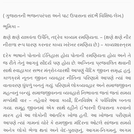
( ગુજરાતની ભજનપરંપરા અને પાટ ઉપાસના સંદર્ભે વિશિષ્ઠ લેખ.)
ભૂમિકા –
ક્ષણે ક્ષણે યન્નવંતા ઉપૈતિ, તદ્રેવ કાવ્યમ રમણિયતા. – (ક્ષણે ક્ષણે નીર
નીરાળા રૂપ ધારણ કરનાર કાવ્ય ખરેખર રમણિય છે.) – કાવ્યશાસ્ત્રમ
દરેક ભાષાને પોતાનો ઈતિહાસ હોય પોતાની રમણિયતા હોય અને તે
જ રીતે તેનું આગવું સૌદર્ય પણ હોય છે. અગ્નિના પ્રજ્વલિત થવાની
સાથે સ્વાહાકાર સભર મંત્રોચ્ચારથી આપણું વૈદિક જીવન સમૃદ્ધ હતું.
કાળક્રમે નૂતન જીવન વ્યવહાર નીતિના પરિણામે આપણે ત્યાં આ
વાતાવરણ ધુંધળું બનતું ગયું. પરિણામે લોકવ્યવહાર અને સમાજજીવન
મહત્વનું બન્યું. સમાજજીવનના વ્યવહારો નિભાવતા જતાં જતાં સમય
મળ્યેથી વાર – તહેવારે આવા કાર્યો, દિનવિશેષ કે પર્વવિશેષ બનતા
ગયા. સમૂહ જીવનમાં એક સાથે રહીને ઈશ્વરની ઉપાસના કરવાનો
મારગ હવે આ લોકોની આંતરિક ખોજ હતી. આ ખોજના પરીણામે
આપણે ત્યાં ગામનાં ચોરે કે રામજીના મંદિરના ઓટલે સાંજના સમયે
અનેક લોકો ભેળા થતાં અને વેદ-પુરાણનું, આગમ-નિગમનું, અગમ