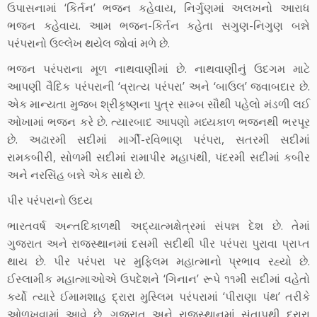
ઉપાસનામાં ‘કિર્તન’ ભજન કહેવાય, નિર્ગુણમાં અલખનો આરાધ
ભજન કહેવાય. આમ ભજન-કિર્તન કહેતા સગુણ-નિગુણ બન્ને
પરંપરાનો ઉલ્લેખ થયેલ જોવાં મળે છે.
ભજન પરંપરાના મૂળ નાથવાણીમાં છે. નાથવાણીનું ઉદગમ માટે
આપણી વૈદિક પરંપરાની ‘વ્રાત્ય પરંપરા’ અને ‘બાઉલ’ જવાબદાર છે.
એક માન્યતા મુજબ શ્રીકૃષ્ણના પુત્ર સામ્બ સૌથી પહેલો મંડળી લઈ
ઓખામાં ભજન કરે છે. ત્યારબાદ આપણો મધ્યકાળ ભજનથી ભરપૂર
છે. અઢારમી સદીમાં માર્ગી-રવિભાણ પરંપરા, સતરમી સદીમાં
રામકબીરી, સોળમી સદીમાં રામાપીર મહાપંથી, પંદરમી સદીમાં કબીર
અને નરસિંહ બન્ને એક સાથે છે.
પીર પરંપરાનો ઉદય
ભારતવર્ષ અન્તદિકાળથી અદ્યાત્મક્ષેત્રમાં સંપન્ન દેશ છે. તેમાં
ગુજરાત અને રાજસ્થાનમાં દસમી સદીથી પીર પરંપરા પુરાવા પ્રાપ્ત
થાય છે. પીર પરંપરા પર મુફિલમ મહાત્માનો પ્રભાવ રહ્યો છે.
ઈસ્લામીક મહાત્માઓએ ઉપદેશને ‘ગિનાન’ રૂપે ૧૧મી સદીમાં વહેતો
કર્યો ત્યારે ઈમામશાહ દ્રારા મુસ્લિમ પરંપરામાં ‘પીરાણા પંથ’ તરીકે
ઓળખવામાં આવે છે. ગુજરાત અને રાજસ્થાનમાં સંતાપથી દ્રારા