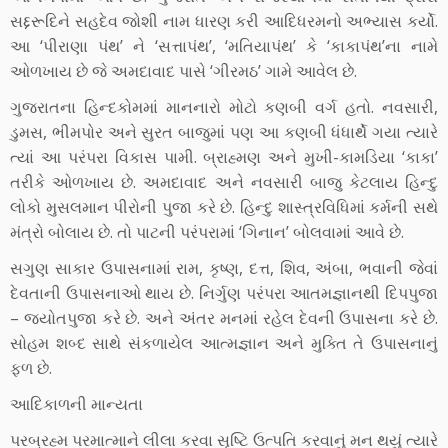
સદ્દરૂદિને સહદેવ જોશી નામ ધારણ કરી આદિધરમનો અભ્યાસ કર્યો.
આ ‘પીરાણા પંથ’ ને ‘સત્તાપંથ’, ‘મતિયાપંથ’ કે ‘કાકાપંથ’ના નામે
ઓળખાય છે જે અમદાવાદ પાસે ‘ગીરમઠ’ ગામે આવેલ છે.
ગુજરાતના હિન્દકોમમાં માનનારો મોટો કણબી વર્ગ હતો. નવસારી,
ડુમસ, ભીમપોર અને સુરત બાજુમાં પણ આ કણબી ધંધાર્થે ગયા ત્યારે
ત્યાં આ પરંપરા વિકાસ પામી. બ્રાહ્મણ અને મુખી-કામડિયા ‘કાકા’
તરીકે ઓળખાય છે. અમદાવાદ અને નવસારી બાજુ કેટલાય હિન્દુ
લોકો મુસલમાન પીરોની પુજા કરે છે. હિન્દુ શાસ્ત્રવિધિમાં કર્મની સથે
મંત્રો બોલાય છે. તો પાટની પરંપરામાં ‘ગિનાન’ બોલવામાં આવે છે.
સગુણ સાકાર ઉપાસનામાં રામ, કૃષ્ણ, દત્ત, શિવ, અંબા, ભવાની જેવાં
દેવતાની ઉપાસનાઓ થાય છે. નિર્ગુણ પરંપરા આતમજ્ઞાનથી દિપપુજા
– જ્યોતપુજા કરે છે. અને અંતર મનમાં રહેલ દેવની ઉપાસના કરે છે.
સોહમ શબ્દ સાથે સંકળાયેલ આત્મજ્ઞાન અને મુક્તિ તે ઉપાસનાનું
ફળ છે.
આદિકાળની માન્યતા
પરબ્રહ્મ પરમાત્માને લીલા કરવા સૃષ્ટિ ઉત્પતિ કરવાનું મન થયું ત્યારે