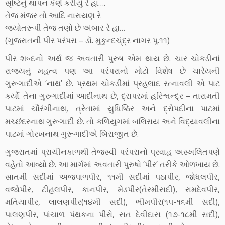
સૃષ્ટિનું થાપન કેણે કરીયું રે હા….
તેજ મંજર તો આદિ નારાયણ રે
જ્યોતરૂપી તેજ તણો છે અંબાર રે હા…
(ગુજરાતની પીર પરંપરા – ડૉ. મુકુન્દચ્ંદ્ર નાગર પૃ.૧૧)
પીર શબ્દનો અર્થ જ અવતારી પુરુષ એમ થાય છે. ચાર ચોકડીનાં
રાજ્યનું મહત્વ પણ આ પરંપરાનો મોટો વિશેષ છે ચારેયની
ગુરૂગાદીએ ‘નાથ’ છે. પ્રથમ ચોકડીમાં પ્રહલાદ રત્નાવલી એ પાટ
કર્યો. તેના ગુરુગાદીમાં આદીનાથ છે, દ્રાપરમાં હરિશ્વન્દ્ર – તારામતી
પાટમાં ચૌરંગીનાથ, ત્રેતામાં યુધિષ્ઠિર અને દ્રોપદીના પાટમાં
મચ્છંદરનાથ ગુરૂગાદી છે. તો કળિયુગમાં બલિરાય અને વિદ્યાવલીના
પાટમાં ગોરખનાથ ગુરૂગાદીએ બિરાજીત છે.
ગુજરાતમાં પ્રાચીનકાળથી તેજસ્વી પરંપરાનો પ્રવાહ અસ્ખલિતપણે
વહેતો આવ્યો છે. આ માર્ગમાં અવતારી પુરુષો ‘પીર’ તરીકે ઓળખાય છે.
સાતમી સદીમાં અજપાળપીર, ૧૧મી સદીમાં પઠાપીર, જોધલપીર,
વજોપીર, ટીહલપીર, કાનપીર, મેડપીર(તેરમીસદી), રામદેવપીર,
મતિયાપીર, લાલણપીર(૧૪મી સદી), ભીમપીર(૧૫-૧૬મી સદી),
પાલણપીર, પાંચાળ પંથકના પીરો, સત દેવીદાસ (૧૭-૧૮મી સદી),