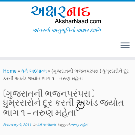
અંતરની અનુભૂતિનો અક્ષર ધ્વનિ..
Skip
to
Home
»
ધર્મ અધ્યાત્મ
»
(ગુજરાતની ભજનપરંપરા ) ધુમ્રસરોને દૂર
content
કરતી અખંડ જ્યોત ભાગ ૧ – તરુણ મહેતા
(ગુજરાતની ભજનપરંપરા )
ધુમ્રસરોને દૂર કરતી અખંડ જ્યોત
4
ભાગ ૧ – તરુણ મહેતા
February 9, 2011
in
ધર્મ અધ્યાત્મ
tagged
તરૂણ મહેતા