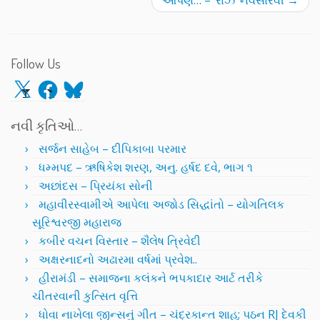
આપણે… – ‘રાઝ’ નવસારવી
→
Follow Us
X
Facebook
Bluesky
નવી કૃતિઓ…
સર્જન સાહેબ – દીપિકાબા પરમાર
ધમ્મપદ – ઋષિકેશ શરણ, અનુ. હર્ષદ દવે, ભાગ ૧
અછાંદસ – પ્રિયંકા સોની
મહાવીરસ્વામીએ આપેલા અજોડ સિદ્ધાંતો – યોગતિલક
સૂરિશ્વરજી મહારાજ
કબીર વચન વિસ્તાર – શૈલેષ ત્રિવેદી
અક્ષરનાદનો અઢારમા વર્ષમાં પ્રવેશ..
હીરામંડી – સમાજના કલંકને ભપકાદાર આર્ટ તરીકે
ચીતરવાની કુત્સિત વૃત્તિ
ધોવા નાખેલા જીન્સનું ગીત – ચંદ્રકાન્ત શાહ; પઠન RJ દેવકી