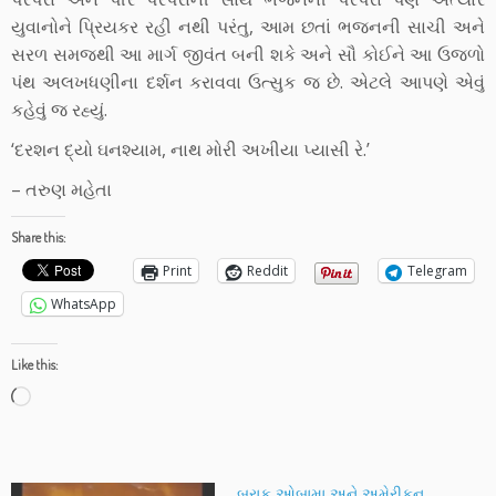
યુવાનોને પ્રિયકર રહી નથી પરંતુ, આમ છતાં ભજનની સાચી અને
સરળ સમજથી આ માર્ગ જીવંત બની શકે અને સૌ કોઈને આ ઉજળો
પંથ અલખધણીના દર્શન કરાવવા ઉત્સુક જ છે. એટલે આપણે એવું
કહેવું જ રહ્યું.
‘દરશન દ્યો ઘનશ્યામ, નાથ મોરી અખીયા પ્યાસી રે.’
– તરુણ મહેતા
Share this:
Print
Reddit
Telegram
WhatsApp
Like this:
Loading…
બરાક ઓબામા અને અમેરીકન