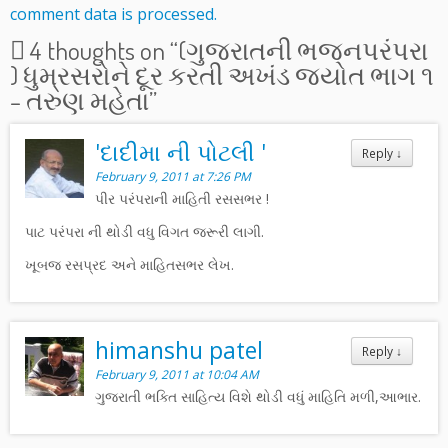
comment data is processed.
4 thoughts on “
(ગુજરાતની ભજનપરંપરા
) ધુમ્રસરોને દૂર કરતી અખંડ જ્યોત ભાગ ૧
– તરુણ મહેતા
”
'દાદીમા ની પોટલી '
Reply
↓
February 9, 2011 at 7:26 PM
પીર પરંપરાની માહિતી રસસભર !
પાટ પરંપરા ની થોડી વધુ વિગત જરૂરી લાગી.
ખૂબજ રસપ્રદ અને માહિતસભર લેખ.
himanshu patel
Reply
↓
February 9, 2011 at 10:04 AM
ગુજરાતી ભક્તિ સાહિત્ય વિશે થોડી વધું માહિતિ મળી,આભાર.