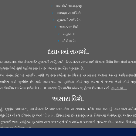
વાચકોને આમંત્રણ
આપણા સામયિકો
ગુજરાતી ટાઈપપેડ
અક્ષરનાદ વિશે
સહાયતા
કોપીરાઈટ
ધ્યાનમાં રાખશો..
© અક્ષરનાદ.કોમ વેબસાઈટ ગુજરાતી સાહિત્યને ઈન્ટરનેટના માધ્યમથી વિશ્વના વિવિધ વિભાગોમાં વસતા
ગુજરાતીઓ સુધી પહોંચાડવાનો તદ્દન અવ્યાવસાયિક પ્રયાસ છે.
આ વેબસાઈટ પર સંકલિત બધી જ રચનાઓના સર્વાધિકાર રચનાકાર અથવા અન્ય અધિકારધારી
વ્યક્તિ પાસે સુરક્ષિત છે. માટે અક્ષરનાદ પર પ્રસિધ્ધ કોઈ પણ રચના કે અન્ય લેખો કોઈ પણ
સાર્વજનિક લાઈસંસ (જેમ કે GFDL અથવા ક્રિએટીવ કોમન્સ) હેઠળ ઉપલબ્ધ નથી.
વધુ વાંચો ...
અમારા વિશે..
હું, જીજ્ઞેશ અધ્યારૂ, આ વેબસાઈટ અક્ષરનાદ.કોમ ના સંપાદક તરીકે કામ કરૂં છું. વ્યવસાયે મરીન
જીયોટેકનીકલ ઈજનેર છું અને પીપાવાવ શિપયાર્ડમાં ઈન્ફ્રાસ્ટ્રક્ચર વિભાગમાં મેનેજર છું. અક્ષરનાદ
ગુજરાતી ભાષા સાહિત્ય પ્રત્યેના મારા વળગણને એક માધ્યમ આપવાનો પ્રયત્ન છે... અમારા વિશે વધુ
વાંચવા
અહીં ક્લિક કરો...