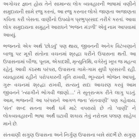
અગોચર જ્ઞાન હોય તેને સામાન્ય લોક વ્યવહારની ભાષામાં વણીને
સમુદાયની સામે રજુ કરતાં, આ રજુ કરનાર લોકો જાણતા અજાણતા
કવિતા કરી બેસતા. વાણીનો ઉપયોગ પ્રભુપ્રસાદ તરીકે કરતાં. આવા
લોક સમુદાયના સમુહને આરાધને ‘ભજન મંડળી’ એવું નામ આપવામાં
આવ્યું.
ભજનનો એક અર્થ ‘છોડવું’ પણ થાય, જીવનની અનેક વિટંબણાને
બાજુ પર મૂકી સંતોના વચનમાં શ્રદ્ધા ધરીને ઉપાસના થતી. આ
ઉપાસનામાં બીજ, પૂનમ, એકાદશી, મૃત્યુતિથિ, વગેરેનું ખૂબ જ મહત્વ
રહેતું. આવી કંઠસ્થ પરંપરા, ઉપાસના ગામે-ગામ સુધી પ્રસરતી રહી.
વ્યવહારમાં રહીને પરોપકારની વૃતિ રાખવી, ભૂખ્યાને ભોજન આપવું,
ગુરૂ વચનમાં શ્રદ્ધા રાખવી, સત્યનું સદા આચરણ કરવું આમ
જીવનને ‘ત્યાગીને ભોગવી જાણો…..’ તે સૂત્રાત્મક રીતે લાગુ પડતું.
આમ, ભજનની આ પરંપરાને આગળ જતા ‘સંતવાણી’ પણ કહેવાય.
‘સંત’ શબ્દ સતના અર્થે ધર્મ માટે વપરાયો છે તો ‘વાણી’ ને
લોકવ્યવહારની ભાષા અર્થે ઘટાવી શકાય તેવું નરોત્તમ પલાણ સાહેબ
માને છે.
સંતવાણી સગુણ ઉપાસના અને નિર્ગુણ ઉપાસના બન્ને સંદર્ભે છે. સગુણ