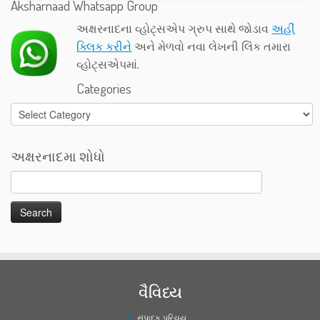
Aksharnaad Whatsapp Group
અક્ષરનાદના વ્હોટ્સએપ ગ્રુપ સાથે જોડાવ
અહીં
ક્લિક કરીને
અને મેળવો નવા લેખની લિંક તમારા
વ્હોટ્સએપમાં.
Categories
Categories
અક્ષરનાદમા શોધો
વૈવિધ્ય
સંપાદક પરિચય