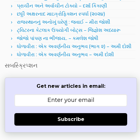
પ્રાચીન અને અર્વાચીન ટોક્યો – દર્શા કિકાણી
છઠ્ઠી અક્ષરનાદ માઇક્રોફિક્શન સ્પર્ધા (૨૦૨૪)
રાજસ્થાનનું અનોખું ઘરેણું : જવાઈ – મીરા જોશી
ટ્વિટરના કેટલાક ઉપયોગી બોટ્સ – જિજ્ઞેશ અધ્યારૂ
જોજો પાંપણ ના ભીંજાય.. – કમલેશ જોષી
ધોળાવીરા : એક અવર્ણનીય અનુભવ (ભાગ ૨) – અમી દોશી
ધોળાવીરા : એક અવર્ણનીય અનુભવ – અમી દોશી
સબસ્ક્રિપ્શન
Get new articles in email:
Subscribe