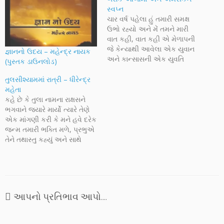
સ્વપ્ન
ચાર વર્ષ પહેલા હું તમારી સમક્ષ
ઉભો રહ્યો અને મેં તમને મારી
વાત કહી, વાત કહી એ મેળાપની
જે કેન્યાથી આવેલા એક યુવાન
જ્ઞાનનો ઉદય – મહેન્દ્ર નાયક
અને કાન્સાસની એક યુવતિ
(પુસ્તક ડાઉનલોડ)
વચ્ચે પાંગર્યો. તેઓ બહુ સધ્ધર ન
હતા, પ્રખ્યાત ન હતા, પણ એક
તુલસીશ્યામમાં રાત્રી – ધીરેન્દ્ર
વાત એ બંને માનતા, કે
મહેતા
અમેરીકામાં તેમનો પુત્ર તેના
કહે છે કે તુલા નામના રાક્ષસને
હ્રદયમાં, મનમાં…
ભગવાને જ્યારે માર્યો ત્યારે તેણે
એક માંગણી કરી કે મને હવે દરેક
જન્મ તમારી ભક્તિ મળે, પ્રભુએ
તેને તથાસ્તુ કહ્યું અને સાથે
આશિર્વાદ આપ્યા કે તારૂ નામ
અહીં મારા નામની આગળ
આવશે, આ રીતે નામ પડ્યું
તુલસીશ્યામ, ગીરના વનની વચ્ચે
અનેરી ગાઢ વનરાજીઓની
આપનો પ્રતિભાવ આપો....
વચ્ચે…