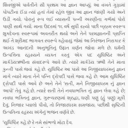
શિવજીએ પાર્વતીને સૌ પ્રથમ આ જ્ઞાન આપ્યું. આ વખતે ગુફામાં
પોપટીના ઈંડા ત્યાં હતાં તેમાં રહેલ જીવ આ જ્ઞાન જાણી ગયો અને
ઉડી ગયો. પોરાનું રૂપ લઈ વ્યાસની પત્ની અરણીના ગર્ભમાં પોરો
પાણી સાથે ગયો. માના ઉદરમાં ૧૬ વર્ષ સુધી રહ્યો પછી બ્રહ્મ સ્વરૂપ
શુકદેવના સ્વરૂપમાં અવતરીત થયો અને તેને પરમજ્ઞાનની પ્રાપ્તિ
થઈ તે શ્રીમદ ભાગવત સ્વરૂપે કહેવાયું. જેમાં આ નિરંજન નિરાકાર કે
અખંડ આનંદની અનુભૂતિનું ઉદ્દાત વર્ણન જોવા મળે છે. ધર્મની
ઉત્પત્તિના રહસ્યને વ્યક્ત કરતું એક પદ યુધિષ્ઠિર અને
માર્કડેયઋષીના સંવાદરૂપે આવે છે. ત્યારે માર્કડેય ઋષી તેને માતા
કુન્તી પાસે જવાં કહે છે. યુધિષ્ઠિર આ પાસે આ નિજીયાધરમનું જ્ઞાન
માગે ત્યારે માતા તેને પત્નિ દ્રોપદી પાસે જવા કહે છે. આમ યુધિષ્ઠિર
દ્રોપદી પાસે આવે છે અને તેને ‘સતી, મને નિજીયાધરમ નું જ્ઞાન
આપો’ તેવું કહે છે. ત્યારે સતી તેને નવધાભક્તિ નું જ્ઞાન લેવા કહે છે;
નવધા ભક્તિનું જ્ઞાન, ગુરૂચરણમાં શ્રદ્ધા, ધણી પણું (હું પણું) મૂકી
દેવું, નિજાર પ્યાલો પીવો, તો નિજારધરમ સમજાય. પછીથી સૃષ્ટિની
ઉત્પતિના રહસ્ય અંગેનું ભજન વર્ણવે છે.
‘યુધિષ્ઠિર કહે છે રે તમે સાંભળો મોટા દેવ.