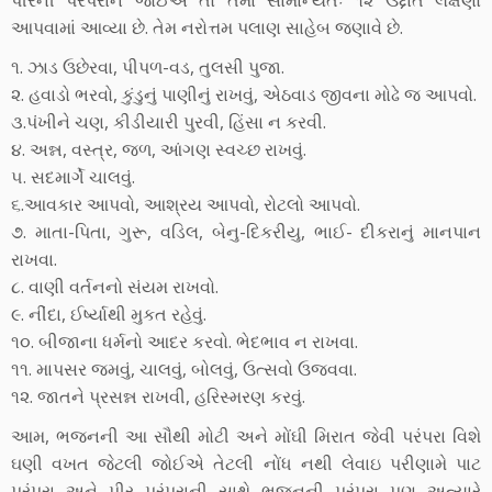
પીરની પરંપરાને જોઈએ તો તેમાં સામાન્યતઃ ૧૨ ઉદ્દાત લક્ષણો
આપવામાં આવ્યા છે. તેમ નરોત્તમ પલાણ સાહેબ જણાવે છે.
૧. ઝાડ ઉછેરવા, પીપળ-વડ, તુલસી પુજા.
૨. હવાડો ભરવો, કુંડુનું પાણીનું રાખવું, એઠવાડ જીવના મોઢે જ આપવો.
૩.પંખીને ચણ, કીડીયારી પુરવી, હિંસા ન કરવી.
૪. અન્ન, વસ્ત્ર, જળ, આંગણ સ્વચ્છ રાખવું.
૫. સદમાર્ગે ચાલવું.
૬.આવકાર આપવો, આશ્રય આપવો, રોટલો આપવો.
૭. માતા-પિતા, ગુરૂ, વડિલ, બેનુ-દિકરીયુ, ભાઈ- દીકરાનું માનપાન
રાખવા.
૮. વાણી વર્તનનો સંયમ રાખવો.
૯. નીંદા, ઈર્ષ્યાથી મુકત રહેવું.
૧૦. બીજાના ધર્મનો આદર કરવો. ભેદભાવ ન રાખવા.
૧૧. માપસર જમવું, ચાલવું, બોલવું, ઉત્સવો ઉજવવા.
૧૨. જાતને પ્રસન્ન રાખવી, હરિસ્મરણ કરવું.
આમ, ભજનની આ સૌથી મોટી અને મોંઘી મિરાત જેવી પરંપરા વિશે
ઘણી વખત જેટલી જોઈએ તેટલી નોંધ નથી લેવાઇ પરીણામે પાટ
પરંપરા અને પીર પરંપરાની સાથે ભજનની પરંપરા પણ અત્યારે