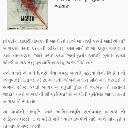
અધ્યારૂ
છોકરીનાં ઘાઘરી પોલકાંની જાતો તો માએ જ નક્કી કરવી જોઈએ ના?
બાળકમાં પસંદ કરવાની શક્તિ છે, એમ માને છે જ કોણ? આપણને
ક્યાં નાનપણમાં જાતે પસંદ કરવા જતાં હતાં? આપણે ગુલામ રહ્યા
એટલે બાળકે તેનું પ્રાયાશ્વિત કરવું જ જોઈએ ના?
કયે વખતે ને કયે દિવસે કેવાં કપડાં બાળકે પહેરવાં તેનો નિર્ણય તો
અનુભવી માતા જ કરે છે. માતાની આંખને ગમે તે સૌને ગમે. વરઘોડો કે
સભાને યોગ્ય કપડાં બાળકે ન પહેર્યા હોય તો આબરૂ તો માતાની
જાય? નાનાં બાળકોની શી પ્રતિષ્ઠા? મા બાપોની પ્રતિષ્ઠા જાળવવાનાં
બાળકો તો સાધનો!
મા બાપોની દંભવૃતિ અને અભિમાનવૃતિ સંતોષવાનું બાળકો તો
સાહિત્ય! ઘરડી મા ન પહેરી શકે ત્યારે બાળકોને લાદે. માને સોગ હોય
તો બાળકે મજા કરવી!