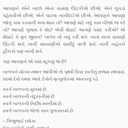
આપણને એને બદલે એનાં વાસણ ઊટકીએ છીએ; એને લુગડાં
પહેરાવીએ છીએ; એને પાટલા નાખીદઈએ છીએ. આપણને આપણા
જોગું કામ કરવાની મના થાય તો? આપણે માટે બધું કામ બીજાં જ કરે
તો? આપણે ગુલામ કે શેઠ? એવી શેઠાઈ આપણે પસંદ કરીએ? એ
શેઠાઈ કે મૃત જીવન? બાળક તો બધું કરી શકે. નાનાં નાનાં વાસણો
ઊટકી શકે; નાની સાવરણીએ વાસીદું વાળી શકે; નાની બહેનને
હીંચકો પણ નાખી શકે.
પણ આપણને એ ક્યાં સૂઝ્યું જ છે?
બાળકને યોગ્ય સ્થાન આપીએ તો પૃથ્વી ઉપર સ્વર્ગનું રાજ્ય સ્થપાય.
ઘરમાં દેવો રમવા આવે. દેવોને મૃત્યુલોકમાં અવતરવું પડે.
સ્વર્ગ બાળકના સુખમાં છે.
સ્વર્ગ બાળકની તંદુરસ્તીમાં છે.
સ્વર્ગ બાળકની નિર્દોષ મસ્તીમાં છે.
સ્વર્ગ બાળકનાં ભોળાં ગાન ગુલતાનમાં છે.
– ગિજુભાઈ બધેકા
(‘મા-બાપોને’ માંથી સાભાર)