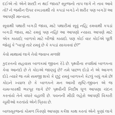
દઈએ તો એને શરદી ન થઈ જાય? સૂરજનો તાપ લાગે ને તાવ આવે
તો? ને જમીન ઉપર રખડવાથી તો કપડાં બગડે ને શરીર પણ બગડે! આ
આપણી માન્યતા.
સૂવાથી પથારી બગડી જાય, માટે પથારીમાં સૂવું નહિ; રમવાથી કપડાં
બગડી જાય, માટે રમવું પણ નહિ! આ આપણો ન્યાય. આપણે માટે
એક કાયદો; બાળકો માટે બીજો કાયદો. પણ કોઈ વાર કોઈએ પૂછી
જોયું કે “બાપુ! તારે રમવું છે કે કપડાં સાચવવાં છે?”
કેવો માથામાં લાગે તેવો જવાબ મળશે!
કુદરતનો સહવાસ બાળકમાં જીવન રેડે છે. પૃથ્વીના સ્પર્શમાં બાળકના
કેવા આનંદો છે તે કોઇએ જાણ્યું છે? તમે પાછળ દોડો ને એ આગળ
દોડે ત્યારે જ તમે સમજી શકો કે છૂટું રમવું બાળકને કેટલું બધું ગમે છે!
કોઇને ખ્યાલ છે કે બાળકને મન આખી સૃષ્ટિ-જીવન એ જ
ચમત્કારથી ભરપૂર લાગે છે? પૃથ્વીની નિર્દોષ ધૂળ આપણા ચંદન
કરતાંયે તેને વધારે વહાલી છે. પવનની મીઠી લહેરો આપણી વિકારી
ચૂમીઓ કરતાંયે એને પ્રિય છે.
બાલસૂરજનાં કોમળ કિરણો આપણા કર્કશ કાથ કરતાં એને કૂણાં લાગે