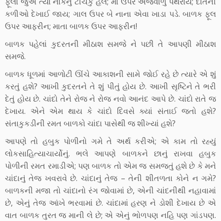
ફૂલો જુએ ત્યાં નાકનું ટીચકું હલે; મોં ઉપર અજવાળું પથરાય; દાંતની
કળીઓ દેખાઈ જાય; ગાલ ઉપર બે નાના એવા ખાડા પડે. બાળક ફૂલ
ઉપર આફરીન; માતા બાળક ઉપર આફરીન!
બાળક પહેલાં કુદરતની મીઠાશ સમજે ને પછી તે આપણી મીઠાશ
સમજે.
બાળક ધૂળમાં આળોટી ઊંચે આકાશની સામે જોઈ રહે છે ત્યારે એ શું
કરતું હશે? આખી કુદરતને તે શું પીતું હોય છે. આખી સૃષ્ટિને તે ભરી
દેતું હોય છે. ચાંદો તેને રોજ ને રોજ નવો આનંદ આપે છે. ચાંદો રાતે જ
દેખાય. એને એમ થાય કે ચાંદો દિવસે ક્યાં સંતાઈ જતો હશે?
સંતાકુકડીની રમત બાળકો ચાંદા પાસેથી જ શીખ્યાં હશે?
આપણે તો હબુક પોળીનો ગમે તે અર્થ કરીએ; એ કામ તો રહ્યું
લોકસાહિત્યાચાર્યોનું. ભલે આપણે બાળકને છાનું રાખવા હબુક
પોળીની રમત રમાડીએ; પણ બાળક તો એમ જ સમજતું હશે છે કે મને
ચાંદાનું તેજ ખવરાવે છે. ચાંદાનું તેજ – તેની શીતળતા કોને ન ગમે?
બાળકની મજા તો ચાંદાનો રંગ જોવામાં છે, એની ચાંદનીથી નહાવામાં
છે, એનું તેજ આંખે ભરવામાં છે. ચાંદામાં હરણ ને ડોશી દેખાય છે એ
વાત બાળક તુરત જ માની લે છે; એ એનું ભોળપણ નહિ પણ ગાંડપણ.