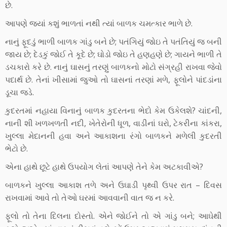
છે.
આપણે જ્યાં કશું ભાળતાં નથી ત્યાં બાળક ચમત્કાર ભાળે છે.
નાનું ફૂદડું ભાળી બાળક ગાંડુ બને છે; પતંગિયું જોઇ તે પતંતિયું જ બની
જાય છે; દેડકું જોઈ તે કૂદે છે; ઘોડો જોઇ તે હણહણે છે; ગાયને ભાળી તે
ડચકારો કરે છે. નાનું ઘાસનું તરણું બાળકનો મોટો સંગ્રહી રાખવા જેવો
પદાર્થ છે. તેનાં ખીસામાં જુઓ તો ઘાસનાં તરણાં મળે, ફૂલોને પાંદડાંના
ડૂચા જડે.
કુદરતમાં નહાયા વિનાનું બાળક કુદરતના ભેદો કેમ ઉકેલશે? ચાંદની,
નાની શી ખળખળતી નદી, ખેતેરોની ધૂળ, વાડીનાં ઘરો, ટેકરીના કાંકરા,
ખુલ્લા મેદાનની હવા અને આકાશના રંગો બાળકને મળેલી કુદરતી
ભેટો છે.
એના હાથે છૂટે હાથે ઉપયોગ લેતાં આપણે તેને કેમ અટકાવીએ?
બાળકને ખુલ્લા આકાશ તળે અને ઉઘાડી પૃથ્વી ઉપર રાત – દિવસ
રાખવામાં આવે તો તેઓ ઘરમાં આવવાની વાત જ ન કરે.
ફૂલો તો તેના દિલના દોસ્તો. એને જોઈને તો એ ગાંડુ બને; આઘેથી