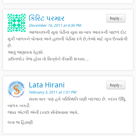
કિરિટ પરમાર
Reply
↓
December 16, 2011 at 4:36 PM
આજકાલની યુવા પેઢીના યુવા મા-બાપ આવકની પાછળ દોટ
મુકી બાળકને પોતાના અને હાલની પેઢીમાં રંગે છે,તેઓ માટે ખુબ ઉપયોગી
છે.
આવું જણાવતા રેહશો.
ડાઉનલોડ પેજ હોય તો મિત્રોને વઁચાવેી શકાય….
Lata Hirani
Reply
↓
February 3, 2011 at 1:51 PM
સરસ વાત. પણ હવે પરિસ્થિતિ ઘણી બદલાઇ છે. કદાચ ઊઁધુ.
બાળક બગડી
જાય એટલી એની ઇચ્છા સઁતોષવામા આવે..
લતા જ હિરાણી