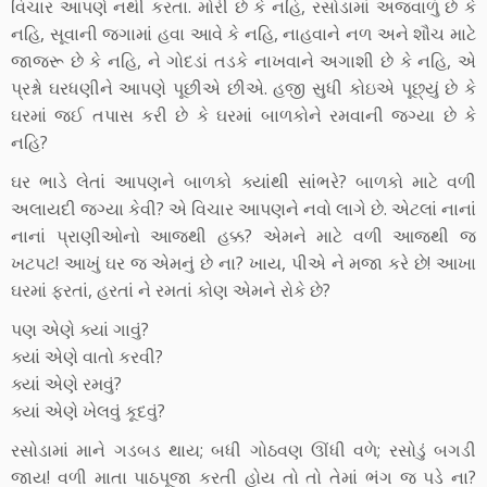
વિચાર આપણે નથી કરતા. મોરી છે કે નહિ, રસોડામાં અજવાળું છે કે
નહિ, સૂવાની જગામાં હવા આવે કે નહિ, નાહવાને નળ અને શૌચ માટે
જાજરૂ છે કે નહિ, ને ગોદડાં તડકે નાખવાને અગાશી છે કે નહિ, એ
પ્રશ્નો ઘરધણીને આપણે પૂછીએ છીએ. હજી સુધી કોઇએ પૂછ્યું છે કે
ઘરમાં જઈ તપાસ કરી છે કે ઘરમાં બાળકોને રમવાની જગ્યા છે કે
નહિ?
ઘર ભાડે લેતાં આપણને બાળકો ક્યાંથી સાંભરે? બાળકો માટે વળી
અલાયદી જગ્યા કેવી? એ વિચાર આપણને નવો લાગે છે. એટલાં નાનાં
નાનાં પ્રાણીઓનો આજથી હક્ક? એમને માટે વળી આજથી જ
ખટપટ! આખું ઘર જ એમનું છે ના? ખાય, પીએ ને મજા કરે છે! આખા
ઘરમાં ફરતાં, હરતાં ને રમતાં કોણ એમને રોકે છે?
પણ એણે ક્યાં ગાવું?
ક્યાં એણે વાતો કરવી?
ક્યાં એણે રમવું?
ક્યાં એણે ખેલવું કૂદવું?
રસોડામાં માને ગડબડ થાય; બધી ગોઠવણ ઊંધી વળે; રસોડું બગડી
જાય! વળી માતા પાઠપૂજા કરતી હોય તો તો તેમાં ભંગ જ પડે ના?