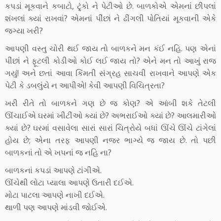
કપડાં મૂકવાને કબાટો, ટ્ર્ંકો ને પેટીઓ છે. બાળકોએ એમનાં છીપલાં
શંખલાં ક્યાં રાખવાં? એમનાં પીંછાં ને ઢીંગલી પોતિયાં મૂકવાની એકે
જગ્યા ખરી?
આપણી વસ્તુ ચોરી થઈ જાય તો બાળકને મન કંઈ નહિ. પણ એનાં
પીંછાં ને ફૂટલી કોડીઓ કોઈ લઈ જાય તો? એને મન તો આખું રાજ
ગયું! અને છતાં આવા કિંમતી સંગ્રહ સાચવી રાખવાને આપણે એક
પેટી કે ડબલુંયે ન આપીએ! કેવી આપણી વિચિત્રતા?
ખરી રીતે તો બાળકને ગણ છે જ કોણ? એ આંબી શકે તેટલી
ઊંચાઈએ ઘરમાં ખીટીંઓ ક્યાં છે? અભરાઈઓ ક્યાં છે? આલમારીઓ
ક્યાં છે? ઘરમાં વસાવેલા સારાં સારાં ચિત્રોયે બધાં ઊંચે ઊંચે ટાંગેલાં
હોય છે; એના તરફ આપણી નજર ભાગ્યે જ જાય છે. તો પછી
બાળકનાં તો એ ખપનાં જ નહિ ના?
બાળકનાં કપડાં આપણે ટાંગીએ.
ઊંચેથી લોટા પ્યાલા આપણે ઉતારી દઈએ.
મોટા પાટલા આપણે નાખી દઈએ.
થાળી પણ આપણે માંડવી જોઈએ.