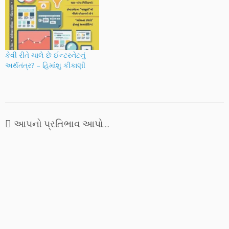
ઉના 'સોટી વાગે ચમચમ અને
પ્રસ્તુત કરે છે. એન્જીનીયરીંગ
વિદ્યા આવે રમઝમ'ના હિંસક
વ્યવસાયીની કલમનો આ સ્વાદ
શિક્ષણ સિદ્ધાંતને સ્થાને બાળકને
આપ સૌને ગમશે એવી આશા
પ્રેમ, સ્નેહ, સમજાવટ,
સાથે શ્રી નિલેશભાઈને
સહાનુભૂતિ,…
શુભકામનાઓ તથા આભાર.
કેવી રીતે ચાલે છે ઈન્ટરનેટનું
અર્થતંત્ર? – હિમાંશુ કીકાણી
આપનો પ્રતિભાવ આપો....