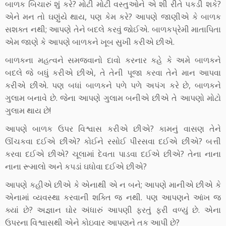
બાળક બિચારું શું કરે? મોટી મોટી વસ્તુઓને એ શી રીતે પકડી શકે?
એને મન તો ઘણુંયે થાય, પણ કેમ કરે? આપણે જાણીએ કે બાળક
સશક્ત નથી; આપણે તેને બદલે કરવું જોઈએ. બાળકપ્રેમી માતાપિતા
એમ જાણે કે આપણે બાળકને ખૂબ સુખી કરીએ છીએ.
બાળકના મહત્વને સમજવાનો દાવો કરનાર કહે કે અમે બાળકને
બદલે જે બધું કરીએ છીએ, તે તેની પૂજા કરવા તેને માન આપવા
કરીએ છીએ. પણ બધાં બાળકને પળે પળે અપંગ કરે છે, બાળકને
ગુલામ બનાવે છે. જેના આપણે ગુલામ બનીએ છીએ તે આપણો મોટો
ગુલામ થાય છે!
આપણે બાળક ઉપર વિશ્વાસ કરીએ છીએ? કામનું વાસણ તેને
ઊંચકવા દઈએ છીએ? કોઈને રસોઈ પીરસવા દઈએ છીએ? બત્તી
કરવા દઈએ છીએ? ચૂલામાં દેવતા પાડવા દઈએ છીએ? તેના નાના
નાના રૂમાલો અને કપડાં ઘધોવા દઈએ છીએ?
આપણે કહીએ છીએ કે એનાથી એ ન બને; આપણે માનીએ છીએ કે
એનામાં વ્યવસ્થા કરવાની શક્તિ જ નથી. પણ આપણને આંખ જ
ક્યાં છે? અજ્ઞાન ઘોર અંધારું આપણી ફરતું ફરી વળ્યું છે. એના
ઉપરના વિશ્વાસથી એને કોઇવાર આપણને તક આપી છે?