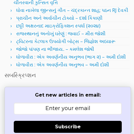
ચીતરવાની કુત્સિત વૃત્તિ
ધોવા નાખેલા જીન્સનું ગીત – ચંદ્રકાન્ત શાહ; પઠન RJ દેવકી
પ્રાચીન અને અર્વાચીન ટોક્યો – દર્શા કિકાણી
છઠ્ઠી અક્ષરનાદ માઇક્રોફિક્શન સ્પર્ધા (૨૦૨૪)
રાજસ્થાનનું અનોખું ઘરેણું : જવાઈ – મીરા જોશી
ટ્વિટરના કેટલાક ઉપયોગી બોટ્સ – જિજ્ઞેશ અધ્યારૂ
જોજો પાંપણ ના ભીંજાય.. – કમલેશ જોષી
ધોળાવીરા : એક અવર્ણનીય અનુભવ (ભાગ ૨) – અમી દોશી
ધોળાવીરા : એક અવર્ણનીય અનુભવ – અમી દોશી
સબસ્ક્રિપ્શન
Get new articles in email:
Subscribe