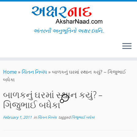
અંતરની અનુભૂતિનો અક્ષર ધ્વનિ..
Skip
to
Home
»
ચિંતન નિબંધ
»
બાળકનું ઘરમાં સ્થાન કયું? – ગિજુભાઈ
content
બધેકા
બાળકનું ઘરમાં સ્થાન કયું? –
7
ગિજુભાઈ બધેકા
February 1, 2011
in
ચિંતન નિબંધ
tagged
ગિજુભાઈ બધેકા