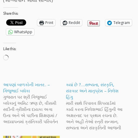
Share this:
Print
Reddit
Telegram
WhatsApp
Like this:
Loading…
આપણાં બાળકોની ખાતર.. –
ક્યાં છે ?….સભ્યતા, સંસ્કૃતિ,
ગિજુભાઈ બધેકા
સંસ્કાર અને માતૃપ્રેમ – નિલેશ
ગુજરાત પર શ્રી ગિજુભાઈ
હિંગુ
બધેકાનું અમિટ ઋણ છે, વીસમી
મારી સાથે પિપાવવ શિપયાર્ડમાં
સદીની ત્રીશીના દાયકા અગા
કાર્ય કરતા નિલેશભાઈ હિઁગુની આ
ઉના અને એ પછીના શિક્ષણમાં /
અક્ષરનાદ પર પ્રથમ રચના છે.
અધ્યાપનમાં ક્રાંતિકારી પરિવર્તન
અને અહીં તેઓ સ્ત્રી સન્માન,
છે. અને તેને માટે વધારેમાં વધારે
સભ્યતા અને સંસ્કૃતિની આજની
યશ ગિજુભાઈને જાય છે. અગા
વણસતી જતી હાલત પર ચિઁતન