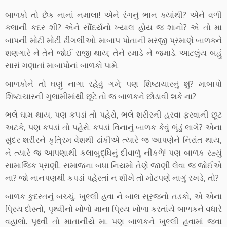
બાળકો તો છેક નાનાં નમાલા! એને રંગનું ભાન ક્યાંથી? એને વળી
કલાની કદર શી? એને સૌંદર્યનો ખ્યાલ હોય જ શાનો? એ તો મા
બાપની મોટી મોટી ઢીંગલીઓ. માબાપ પોતાની મરજી પ્રમાણે બાળકને
શણગારે ને તેને જોઈ રાજી થાય; તેને રમાડે ને જમાડે. આટલુંય બહું
સારાં ગણાતાં માબાપોનાં બાળકો પામે.
બાળકોને તો ઘણું નાગા રહેવું ગમે; પણ શિષ્ટાચારનું શું? માબાપો
શિષ્ટાચારની ગુલામીમાંથી છૂટે તો જ બાળકને છોડાવી શકે ના?
ભલે ઘામ થાય, પણ કપડાં તો પહેરો, ભલે શરીરની હરવા ફરવાની છૂટ
અટકે, પણ કપડાં તો પહેરો. કપડાં વિનાનું બાળક કેવું ભૂંડું લાગે? એના
સુંદર શરીરને કૃત્રિમ વેશથી ઢાંકીએ ત્યારે જ આપણેને નિરાંત થાય,
ને ત્યારે જ આપણાથી કલાબુદ્ધિનું દીવાળું નીકળે! પણ બાળક રહ્યું
સામાજિક પ્રાણી. સમાજના બધા નિયમો તેણે જાણી લેવા જ જોઈએ
ના? જો નાનપણથી કપડાં પહેરતાં ન શીખે તો મોટપણે નાગું રખડે, તો?
બાળક કુદરતનું બચ્ચું. ખુલ્લી હવા ને બાલ સૂરજનો તડકો, એ એના
પ્રિય દોસ્તો, પૃથ્વીનો ખોળો માના પ્રિય ખોળા કરતાંયે બાળકને વધારે
વહાલો. પૃથ્વી તો માતાનીયે મા. પણ બાળકને ખુલ્લી હવામાં જવા