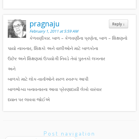
pragnaju
Reply
↓
February 1, 2011 at 5:59 AM
કેળવણીકાર. બાળ – કેળવણીના પ્રણેતા, બાળ – શિક્ષણનો
પાયો નાખનાર, શિક્ષકો અને વાલીઓને માટે બાળકોના
ઉછેર અને શિક્ષણમાં ઉપયોગી નિવડે તેવાં પુસ્તકો લખનાર
અને
બાળકો માટે લોક-વાર્તાઓને સરળ સ્વરૂપ આપી
બાળભોગ્ય બનાવનારના આવા પ્રેરણાદાયી લેખો વારંવાર
ધ્યાન પર લાવવા જોઈએ
Post navigation