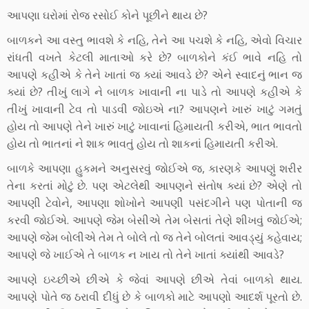
આપણા ઘરોમાં રોજ રસોઈ કોને પૂછીને થાય છે?
બાળકને આ વસ્તુ ભાવશે કે નહિ, તેને આ પચશે કે નહિ, એવો વિચાર
રાંધતી વખતે કેટલી માતાઓ કરે છે? બાળકોને કંઈ ભાવે નહિ તો
આપણે કહીએ કે તેને ખાતાં જ ક્યાં આવડે છે? એને સ્વાદનું ભાન જ
ક્યાં છે? તીખું લાગે ને બાળક ખાવાની ના પાડે તો આપણે કહીએ કે
તીખું ખાવાની ટેવ તો પાડવી જોઇએ ના? આપણને ખારું ખાટું ગમતું
હોય તો આપણે તેને ખારું ખાટું ખાવાનાં હિમાયતી કરીએ, ભાત ભાવતો
હોય તો ભાતનાં ને શાક ભાવતું હોય તો શાકનાં હિમાયતી કરીએ.
બાળકે આપણા હુકમને અનુસરવું જોઈએ જ, કારણકે આપણું શરીર
તેના કરતાં મોટું છે. પણ એટલેથી આપણને સંતોષ ક્યાં છે? એણે તો
આપણી ટેવોને, આપણા શોખોને આપણી પસંદગીને પણ પોતાની જ
કરવી જોઈએ. આપણે જેમ બેસીએ તેમ બેસતાં તેણે શીખવું જોઈએ;
આપણે જેમ બોલીએ તેમ તે બોલે તો જ તેને બોલતાં આવડ્યું કહેવાય;
આપણે જે ખાઈએ તે બાળક ન ખાય તો તેને ખાતાં ક્યાંથી આવડે?
આપણે ઇચ્છીએ છીએ કે જેવાં આપણે છીએ તેવાં બાળકો થાય.
આપણે પોતે જ ઠરાવી દીધું છે કે બાળકો માટે આપણો આદર્શ પૂરતો છે.