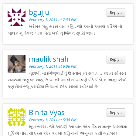
bgujju
Reply
↓
February 1, 2011 at 7:33 PM
ખરેખર બહુ સરસ વાત કહિ . જો આનો અમલ કરિએ તો
બાલક નુ તેમજ માતા પિતા બન્ને નુ જિવન સુધરેી જાય
maulik shah
Reply
↓
February 1, 2011 at 6:06 PM
મૂછાળી મા (ગિજુભાઈનું ઉપનામ )ને સલામ… કદાચ સાંપ્રત
સમયમાં ઘણુ બદલાયુ છે આથી આ લેખ આપણે બેઠે બેઠો ન અનુસરીએ
પણ તેમાં રજૂ કરાયેલા સિધ્ધાંતો દરેક સમયે સ્વીકાર્ય છે.
Binita Vyas
Reply
↓
February 1, 2011 at 5:38 PM
ખૂબ સરસ . જો આપણે આ વાત એક દિવસ માત્ર અમલમા
મૂકિએ તોય ચોક્ક્સ એક આખા મહિનાનો અનુભવ કર્યા બરાબર !