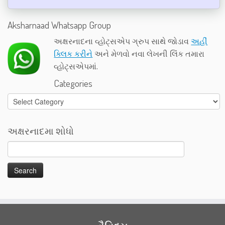
Aksharnaad Whatsapp Group
અક્ષરનાદના વ્હોટ્સએપ ગ્રુપ સાથે જોડાવ
અહીં
ક્લિક કરીને
અને મેળવો નવા લેખની લિંક તમારા
વ્હોટ્સએપમાં.
Categories
Categories
અક્ષરનાદમા શોધો