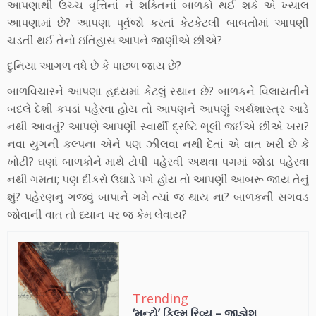
આપણાથી ઉચ્ચ વૃત્તિનાં ને શક્તિનાં બાળકો થઈ શકે એ ખ્યાલ
આપણામાં છે? આપણા પૂર્વજો કરતાં કેટકેટલી બાબતોમાં આપણી
ચડતી થઈ તેનો ઇતિહાસ આપને જાણીએ છીએ?
દુનિયા આગળ વધે છે કે પાછળ જાય છે?
બાળવિચારને આપણા હદયમાં કેટલું સ્થાન છે? બાળકને વિલાયતીને
બદલે દેશી કપડાં પહેરવા હોય તો આપણને આપણું અર્થશાસ્ત્ર આડે
નથી આવતું? આપણે આપણી સ્વાર્થી દ્રષ્ટિ ભૂલી જઈએ છીએ ખરા?
નવા યુગની કલ્પના એને પણ ઝીલવા નથી દેતાં એ વાત ખરી છે કે
ખોટી? ઘણાં બાળકોને માથે ટોપી પહેરવી અથવા પગમાં જોડા પહેરવા
નથી ગમતા; પણ દીકરો ઉઘાડે પગે હોય તો આપણી આબરૂ જાય તેનું
શું? પહેરણનુ ગજવું બાપાને ગમે ત્યાં જ થાય ના? બાળકની સગવડ
જોવાની વાત તો ધ્યાન પર જ કેમ લેવાય?
Trending
‘મન્ટો’ ફિલ્મ રિવ્યૂ – જીજ્ઞેશ