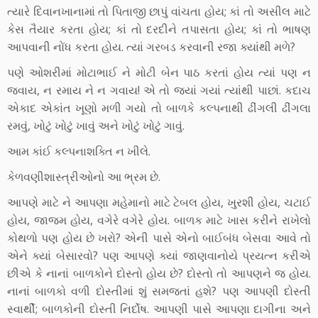
ત્યારે દિવાનખાનામાં તો પિતાજી છાપું વાંચતા હોય; કાં તો અસીલ માટે
કેસ તૈયાર કરતા હોય; કાં તો દરદીને તપાસતા હોય; કાં તો ભાષણ
આપવાની નોંધ કરતા હોય. ત્યાં ગરબડ કરવાની રજા ક્યાંથી મળે?
પણે ઓશરીમાં મોટાભાઈ ને મોટી બેન પાઠ કરતાં હોય ત્યાં પણ ન
જવાય, ન રમાય ને ન ગવાય! એ તો જ્યાં ગયાં ત્યાંથી પાછાં. કદાચ
એકાદ એકાંત ખૂણો મળી ગયો તો બાળકે કલ્પનાથી ઢીંગલી ઢીંગલા
રમવું, ખોટું ખોટું ખાવું અને ખોટું ખોટું ગાવું.
આમ કાંઈ કલ્પનાશક્તિ ન ખીલે.
કેળવણીશાસ્ત્રીઓનો આ ભ્રમ છે.
આપણે માટે ને આપણા મહેમાનો માટે ટેબલ હોય, ખુરશી હોય, ચટાઈ
હોય, જાજમ હોય, વગેરે વગેરે હોય. બાળક માટે ખાસ કરીને રાખેલો
કોથળો પણ હોય છે ખરો? એની પાસે એનો બાઈબંધ બેસવા આવે તો
એને ક્યાં બેસારવો? પણ આપણે ક્યાં જાણવાનોયે પ્રયત્ન કરીએ
છીએ કે નાનાં બાળકોને દોસ્તો હોય છે? દોસ્તો તો આપણને જ હોય.
નાનાં બાળકો વળી દોસ્તીમાં શું સમજતાં હશે? પણ આપણી દોસ્તી
સ્વાર્થી; બાળકોની દોસ્તી નિર્દોષ. આપણી પાસે આપણા દાગીના અને