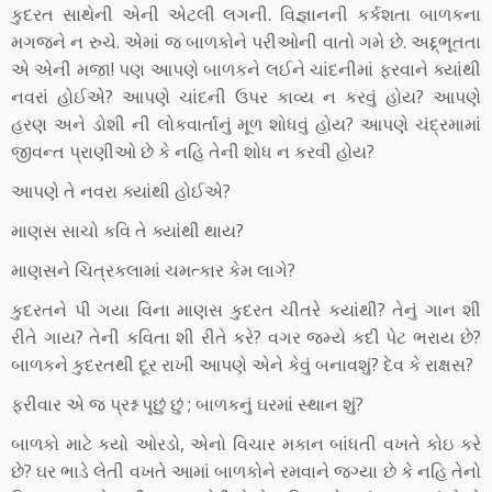
કુદરત સાથેની એની એટલી લગની. વિજ્ઞાનની કર્કશતા બાળકના
મગજને ન રુચે. એમાં જ બાળકોને પરીઓની વાતો ગમે છે. અદ્દ્ભૂતતા
એ એની મજા! પણ આપણે બાળકને લઈને ચાંદનીમાં ફરવાને ક્યાંથી
નવરાં હોઈએ? આપણે ચાંદની ઉપર કાવ્ય ન કરવું હોય? આપણે
હરણ અને ડોશી ની લોકવાર્તાનું મૂળ શોધવું હોય? આપણે ચંદ્રમામાં
જીવન્ત પ્રાણીઓ છે કે નહિ તેની શોધ ન કરવી હોય?
આપણે તે નવરા ક્યાંથી હોઈએ?
માણસ સાચો કવિ તે ક્યાંથી થાય?
માણસને ચિત્રકલામાં ચમત્કાર કેમ લાગે?
કુદરતને પી ગયા વિના માણસ કુદરત ચીતરે કયાંથી? તેનું ગાન શી
રીતે ગાય? તેની કવિતા શી રીતે કરે? વગર જમ્યે કદી પેટ ભરાય છે?
બાળકને કુદરતથી દૂર રાખી આપણે એને કેવું બનાવશું? દેવ કે રાક્ષસ?
ફરીવાર એ જ પ્રશ્ન પૂછું છું ; બાળકનું ઘરમાં સ્થાન શું?
બાળકો માટે કયો ઓરડો, એનો વિચાર મકાન બાંધતી વખતે કોઇ કરે
છે? ઘર ભાડે લેતી વખતે આમાં બાળકોને રમવાને જગ્યા છે કે નહિ તેનો