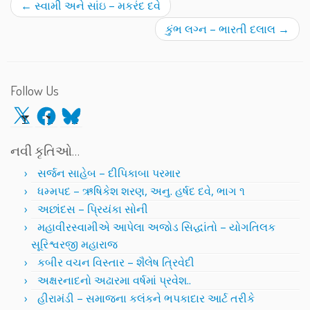
←
સ્વામી અને સાંઇ – મકરંદ દવે
કુંભ લગ્ન – ભારતી દલાલ
→
Follow Us
X
Facebook
Bluesky
નવી કૃતિઓ…
સર્જન સાહેબ – દીપિકાબા પરમાર
ધમ્મપદ – ઋષિકેશ શરણ, અનુ. હર્ષદ દવે, ભાગ ૧
અછાંદસ – પ્રિયંકા સોની
મહાવીરસ્વામીએ આપેલા અજોડ સિદ્ધાંતો – યોગતિલક
સૂરિશ્વરજી મહારાજ
કબીર વચન વિસ્તાર – શૈલેષ ત્રિવેદી
અક્ષરનાદનો અઢારમા વર્ષમાં પ્રવેશ..
હીરામંડી – સમાજના કલંકને ભપકાદાર આર્ટ તરીકે