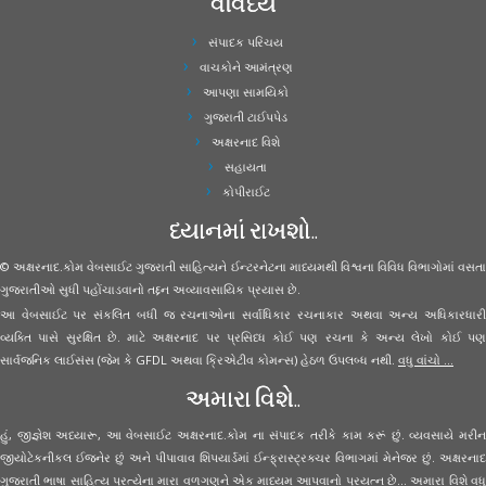
વૈવિધ્ય
સંપાદક પરિચય
વાચકોને આમંત્રણ
આપણા સામયિકો
ગુજરાતી ટાઈપપેડ
અક્ષરનાદ વિશે
સહાયતા
કોપીરાઈટ
ધ્યાનમાં રાખશો..
© અક્ષરનાદ.કોમ વેબસાઈટ ગુજરાતી સાહિત્યને ઈન્ટરનેટના માધ્યમથી વિશ્વના વિવિધ વિભાગોમાં વસતા
ગુજરાતીઓ સુધી પહોંચાડવાનો તદ્દન અવ્યાવસાયિક પ્રયાસ છે.
આ વેબસાઈટ પર સંકલિત બધી જ રચનાઓના સર્વાધિકાર રચનાકાર અથવા અન્ય અધિકારધારી
વ્યક્તિ પાસે સુરક્ષિત છે. માટે અક્ષરનાદ પર પ્રસિધ્ધ કોઈ પણ રચના કે અન્ય લેખો કોઈ પણ
સાર્વજનિક લાઈસંસ (જેમ કે GFDL અથવા ક્રિએટીવ કોમન્સ) હેઠળ ઉપલબ્ધ નથી.
વધુ વાંચો ...
અમારા વિશે..
હું, જીજ્ઞેશ અધ્યારૂ, આ વેબસાઈટ અક્ષરનાદ.કોમ ના સંપાદક તરીકે કામ કરૂં છું. વ્યવસાયે મરીન
જીયોટેકનીકલ ઈજનેર છું અને પીપાવાવ શિપયાર્ડમાં ઈન્ફ્રાસ્ટ્રક્ચર વિભાગમાં મેનેજર છું. અક્ષરનાદ
ગુજરાતી ભાષા સાહિત્ય પ્રત્યેના મારા વળગણને એક માધ્યમ આપવાનો પ્રયત્ન છે... અમારા વિશે વધુ