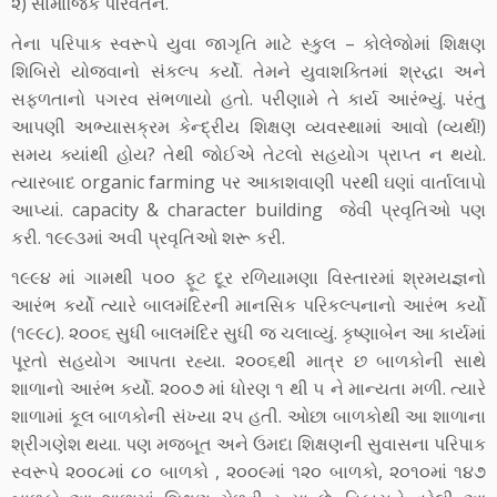
૨) સામાજિક પરિવર્તન.
તેના પરિપાક સ્વરૂપે યુવા જાગૃતિ માટે સ્કુલ – કોલેજોમાં શિક્ષણ
શિબિરો યોજવાનો સંકલ્પ કર્યો. તેમને યુવાશક્તિમાં શ્રદ્ધા અને
સફળતાનો પગરવ સંભળાયો હતો. પરીણામે તે કાર્ય આરંભ્યું. પરંતુ
આપણી અભ્યાસક્રમ કેન્દ્રીય શિક્ષણ વ્યવસ્થામાં આવો (વ્યર્થ!)
સમય ક્યાંથી હોય? તેથી જોઈએ તેટલો સહયોગ પ્રાપ્ત ન થયો.
ત્યારબાદ organic farming પર આકાશવાણી પરથી ઘણાં વાર્તાલાપો
આપ્યાં. capacity & character building જેવી પ્રવૃતિઓ પણ
કરી. ૧૯૯૩માં અવી પ્રવૃતિઓ શરૂ કરી.
૧૯૯૪ માં ગામથી ૫૦૦ ફૂટ દૂર રળિયામણા વિસ્તારમાં શ્રમયજ્ઞનો
આરંભ કર્યો ત્યારે બાલમંદિરની માનસિક પરિકલ્પનાનો આરંભ કર્યો
(૧૯૯૮). ૨૦૦૬ સુધી બાલમંદિર સુધી જ ચલાવ્યું. કૃષ્ણાબેન આ કાર્યમાં
પૂરતો સહયોગ આપતા રહ્યા. ૨૦૦૬થી માત્ર છ બાળકોની સાથે
શાળાનો આરંભ કર્યો. ૨૦૦૭ માં ધોરણ ૧ થી ૫ ને માન્યતા મળી. ત્યારે
શાળામાં કૂલ બાળકોની સંખ્યા ૨૫ હતી. ઓછા બાળકોથી આ શાળાના
શ્રીગણેશ થયા. પણ મજબૂત અને ઉમદા શિક્ષણની સુવાસના પરિપાક
સ્વરૂપે ૨૦૦૮માં ૮૦ બાળકો , ૨૦૦૯માં ૧૨૦ બાળકો, ૨૦૧૦માં ૧૪૭