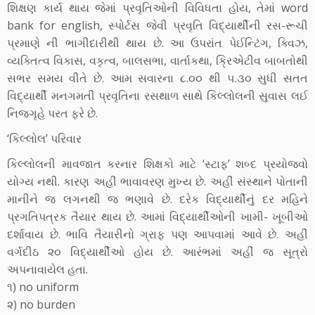
શિક્ષણ કાર્ય થાય જેમાં પ્રવૃતિઓની વિવિધતા હોય, તેમાં word
bank for english, સ્પોર્ટસ જેવી પ્રવૃતિ વિદ્યાર્થીની રસ-રૂચી
પ્રમાણે ની ભાગીદારીથી થાય છે. આ ઉપરાંત પેઈન્ટિંગ, ક્વિઝ,
વ્યક્તિત્વ વિકાસ, વકૃત્વ, બાલસભા, વાર્તાકથા, ક્રિએટીવ બાબતોથી
સભર સમય વીતે છે. આમ સવારના ૮.૦૦ થી ૫.૩૦ સુધી સતત
વિદ્યાર્થી મનગમતી પ્રવૃતિના રસથાળ સાથે કિલ્લોલની સુવાસ લઈ
નિજગૃહે પરત ફરે છે.
‘કિલ્લોલ’ પરિવાર
કિલ્લોલની માવજાત કરનાર શિક્ષકો માટે ‘સ્ટાફ’ શબ્દ પ્રયોજવો
યોગ્ય નથી. કારણ અહીં ભાવાવરણ મુખ્ય છે. અહીં સંસ્થાને પોતાની
માનીને જ લગનથી જ ભણાવે છે. દરેક વિદ્યાર્થીનું દર મહિને
પ્રગતિપત્રક તૈયાર થાય છે. આમાં વિદ્યાર્થીઓની ખામી- ખૂબીઓ
દર્શાવાય છે. ભાવિ તૈયારીનો ગ્રાફ પણ આપવામાં આવે છે. અહીં
વર્ગદીઠ ૨૦ વિદ્યાર્થીઓ હોય છે. આરંભમાં અહીં જ સૂત્રો
અપનાવાયેલ હતા.
૧) no uniform
૨) no burden