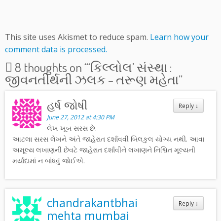
This site uses Akismet to reduce spam.
Learn how your
comment data is processed.
8 thoughts on “
‘કિલ્લોલ’ સંસ્થા :
જીવનતીર્થની ઝલક – તરૂણ મહેતા
”
હર્ષ જોષી
Reply
↓
June 27, 2012 at 4:30 PM
લેખ ખૂબ સરસ છે.
આટલા સરસ લેખને અંતે જાહેરાત દર્શાવવી બિલકુલ યોગ્ય નથી. આવા
અમૂલ્ય લખાણની છેવટે જાહેરાત દર્શાવીને લખાણને નિશ્ચિત મૂલ્યની
મર્યાદામાં ન બાંધવું જોઈએ.
chandrakantbhai
Reply
↓
mehta mumbai