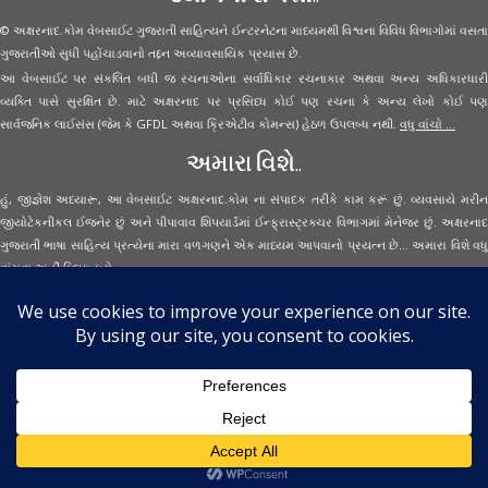
© અક્ષરનાદ.કોમ વેબસાઈટ ગુજરાતી સાહિત્યને ઈન્ટરનેટના માધ્યમથી વિશ્વના વિવિધ વિભાગોમાં વસતા
ગુજરાતીઓ સુધી પહોંચાડવાનો તદ્દન અવ્યાવસાયિક પ્રયાસ છે.
આ વેબસાઈટ પર સંકલિત બધી જ રચનાઓના સર્વાધિકાર રચનાકાર અથવા અન્ય અધિકારધારી
વ્યક્તિ પાસે સુરક્ષિત છે. માટે અક્ષરનાદ પર પ્રસિધ્ધ કોઈ પણ રચના કે અન્ય લેખો કોઈ પણ
સાર્વજનિક લાઈસંસ (જેમ કે GFDL અથવા ક્રિએટીવ કોમન્સ) હેઠળ ઉપલબ્ધ નથી.
વધુ વાંચો ...
અમારા વિશે..
હું, જીજ્ઞેશ અધ્યારૂ, આ વેબસાઈટ અક્ષરનાદ.કોમ ના સંપાદક તરીકે કામ કરૂં છું. વ્યવસાયે મરીન
જીયોટેકનીકલ ઈજનેર છું અને પીપાવાવ શિપયાર્ડમાં ઈન્ફ્રાસ્ટ્રક્ચર વિભાગમાં મેનેજર છું. અક્ષરનાદ
ગુજરાતી ભાષા સાહિત્ય પ્રત્યેના મારા વળગણને એક માધ્યમ આપવાનો પ્રયત્ન છે... અમારા વિશે વધુ
વાંચવા
અહીં ક્લિક કરો...
Secured Site Assurance
· © 2026
Aksharnaad.com
By Jignesh Adhyaru ·
· All Rights Reserved ·
Back to top