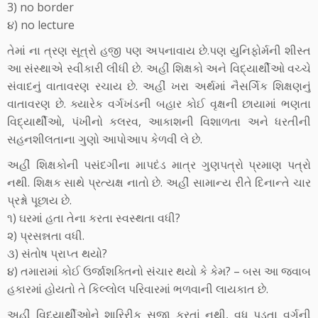
3) no border
૪) no lecture
તેમાં ના ત્રણ સૂત્રો હજી પણ અપનાવાય છે.પણ યુનિફોર્મની શીસ્ત
આ સંસ્થાએ સ્વીકારી લીધી છે. અહીં શિક્ષકો અને વિદ્યાર્થીઓ વચ્ચે
સંવાદનું વાતાવરણ રચાય છે. અહીં ખરા અર્થમાં નૈસર્ગિક શિક્ષણનું
વાતાવરણ છે. ક્યારેક વર્ગખંડની બહાર કોઈ વૃક્ષની છાયામાં ભણતા
વિદ્યાર્થીઓ, પંખીનો કલરવ, આકાશની વિશાળતા અને ધરતીની
સહનશીલતાના ગુણો આપોઆપ કેળવી લે છે.
અહીં શિક્ષકોની પસંદગીના માપદંડ માત્ર ગુણપત્રો પ્રમાણ પત્રો
નથી. શિક્ષક સાથે પ્રત્યક્ષ નાતો છે. અહીં સામાન્ય રીતે દિનાન્તે ચાર
પ્રશ્નો પૂછાય છે.
૧) ઘરમાં હતા તેના કરતા સ્વસ્થતા વધી?
૨) પ્રસન્નતા વધી.
૩) સંતોષ પ્રાપ્ત થયો?
૪) તમારામાં કોઈ ઉર્જાશક્તિનો સંચાર થયો કે કેમ? – બસ આ જવાબ
હકારમાં હોયતો તે કિલ્લોલ પરિવારમાં ભળવાની લાયકાત છે.
અહીં વિદ્યાર્થીઓને શારિરીક સજા કરતાં નથી, વધુ પડતા વર્ગની