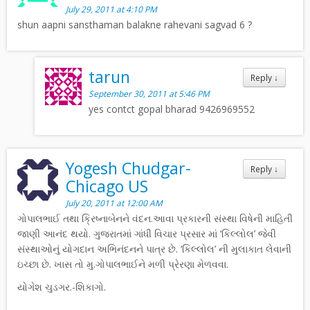
July 29, 2011 at 4:10 PM
shun aapni sansthaman balakne rahevani sagvad 6 ?
tarun
Reply
↓
September 30, 2011 at 5:46 PM
yes contct gopal bharad 9426969552
Yogesh Chudgar-
Reply
↓
Chicago US
July 20, 2011 at 12:00 AM
ગોપાલભાઈ તથા ક્રિષ્નાબેનને વંદન.આવા પ્રકારની સંસ્થા વિષેની માહિતી
જાણી આનંદ થયો. ગુજરાતમાં ગાંધી વિચાર પ્રસાર માં ‘કિલ્લોલ’ જેવી
સંસ્થાઓનું યોગદાન અભિનંદનને પાત્ર છે. ‘કિલ્લોલ’ ની મુલાકાત લેવાની
ઇચ્છા છે. ખાસ તો મુ.ગોપાલભાઈને મળી પ્રેરણા મેળવવા.
યોગેશ ચુડગર.-શિકાગો.