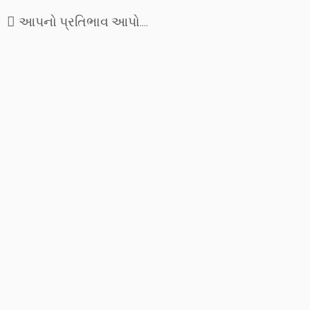
આપનો પ્રતિભાવ આપો....