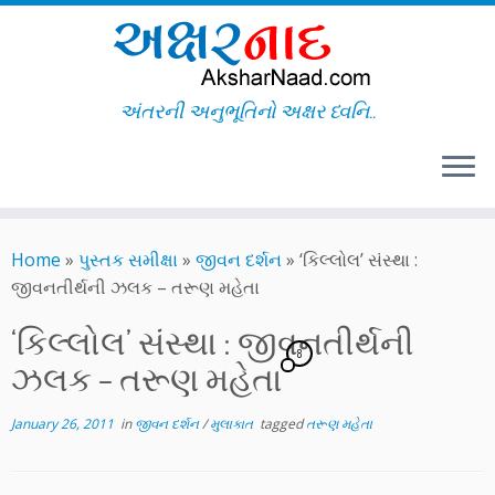
અંતરની અનુભૂતિનો અક્ષર ધ્વનિ..
Skip
to
Home
»
પુસ્તક સમીક્ષા
»
જીવન દર્શન
»
‘કિલ્લોલ’ સંસ્થા :
content
જીવનતીર્થની ઝલક – તરૂણ મહેતા
‘કિલ્લોલ’ સંસ્થા : જીવનતીર્થની
8
ઝલક – તરૂણ મહેતા
January 26, 2011
in
જીવન દર્શન
/
મુલાકાત
tagged
તરૂણ મહેતા