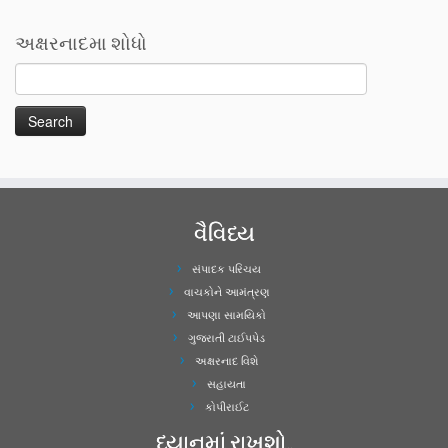
અક્ષરનાદમા શોધો
વૈવિધ્ય
સંપાદક પરિચય
વાચકોને આમંત્રણ
આપણા સામયિકો
ગુજરાતી ટાઈપપેડ
અક્ષરનાદ વિશે
સહાયતા
કોપીરાઈટ
ધ્યાનમાં રાખશો..