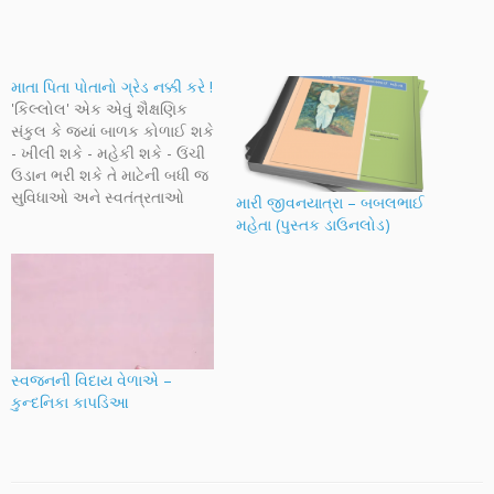
માતા પિતા પોતાનો ગ્રેડ નક્કી કરે !
'કિલ્લોલ' એક એવું શૈક્ષણિક
સંકુલ કે જ્યાં બાળક કોળાઈ શકે
- ખીલી શકે - મહેકી શકે - ઉંચી
ઉડાન ભરી શકે તે માટેની બધી જ
સુવિધાઓ અને સ્વતંત્રતાઓ
મારી જીવનયાત્રા – બબલભાઈ
આપવાનો એક આદર્શ પ્રયત્ન
મહેતા (પુસ્તક ડાઉનલોડ)
થાય છે. સૂક્ષ્મ સુચારુ અને છતાં
ધારદાર મનોવૈજ્ઞાનિક અભિગમ
સાથે બાળકોને તમામ પ્રકારની
સજ્જતા અપાવવા પુરુષાર્થ કરતી
ગુજરાતની…
સ્વજનની વિદાય વેળાએ –
કુન્દનિકા કાપડિઆ