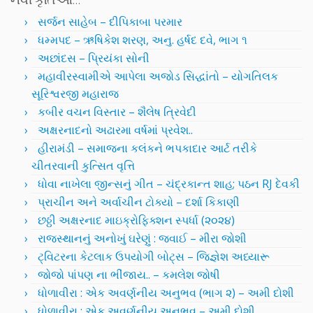
સર્જન સાહેબ – દીપિકાબા પરમાર
ધમ્મપદ – ઋષિકેશ શરણ, અનુ. હર્ષદ દવે, ભાગ ૧
અછાંદસ – પ્રિયંકા સોની
મહાવીરસ્વામીએ આપેલા અજોડ સિદ્ધાંતો – યોગતિલક
સૂરિશ્વરજી મહારાજ
કબીર વચન વિસ્તાર – શૈલેષ ત્રિવેદી
અક્ષરનાદનો અઢારમા વર્ષમાં પ્રવેશ..
હીરામંડી – સમાજના કલંકને ભપકાદાર આર્ટ તરીકે
ચીતરવાની કુત્સિત વૃત્તિ
ધોવા નાખેલા જીન્સનું ગીત – ચંદ્રકાન્ત શાહ; પઠન RJ દેવકી
પ્રાચીન અને અર્વાચીન ટોક્યો – દર્શા કિકાણી
છઠ્ઠી અક્ષરનાદ માઇક્રોફિક્શન સ્પર્ધા (૨૦૨૪)
રાજસ્થાનનું અનોખું ઘરેણું : જવાઈ – મીરા જોશી
ટ્વિટરના કેટલાક ઉપયોગી બોટ્સ – જિજ્ઞેશ અધ્યારૂ
જોજો પાંપણ ના ભીંજાય.. – કમલેશ જોષી
ધોળાવીરા : એક અવર્ણનીય અનુભવ (ભાગ ૨) – અમી દોશી
ધોળાવીરા : એક અવર્ણનીય અનુભવ – અમી દોશી