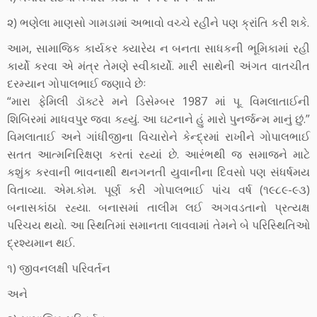
૨) ભણેલા માણસો ગામડામાં અભાવો વચ્ચે રહીને પણ ક્રાંતિ કરી શકે.
આમ, સામાજિક કાર્યકર ક્યારેય ન બનતા સાધકની ભૂમિકામાં રહી
કાર્યો કરવા એ મંત્ર તેમણે સ્વીકાર્યો. મારી સાથેની અંગત વાતચીત
દરમ્યાન ગોપાલભાઈ જણાવે છેઃ
“મારા ફેમિલી ડૉક્ટરે મને ડિસેમ્બર 1987 માં પૂ. વિમલાતાઈની
શિબિરમાં માધવપુર જવા કહ્યું. આ ઘટનાને હું મારો પુનર્જન્મ માનું છું.”
વિમલાતાઈ અને ગાંધીજીના વિચારોને કેન્દ્રમાં રાખીને ગોપાલભાઈ
સતત આત્મનિરિક્ષણ કરતાં રહ્યાં છે. આરંભથી જ સમાજને માટે
કશુંક કરવાની ભાવનાથી થનગનતી યુવાનીના દિવસો પણ સંધર્ષમય
વિતાવ્યા. એમ.કોમ. પૂર્ણ કરી ગોપાલભાઈ પાંચ વર્ષ (૧૯૮૯-૯૩)
બનાસકાંઠા રહ્યા. બનાસમાં તાલીમ લઈ અગવડતાનો પ્રત્યક્ષ
પરિચય થયો. આ સ્થિતિમાં સમાનતા લાવવામાં તેમને બે પરિસ્થિતિઓ
દ્રશ્યમાન થઈ.
૧) જીવનલક્ષી પરિવર્તન
અને