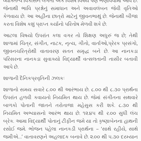
વ્યક્તિત્વ વિકાસને લગતો એક વિશેષ વિષય પણ ભણાવવામાં આવે છે.
જેનાથી ભાવિ પ્રશ્નોનું સમાધાન અને અવાવલંબન જેવી વૃતિઓ
કેળવાય છે. આ અહીંના છાત્રો માટેનું જીવનભાથું છે. જેનાથી બીજા
કરતા વિશેષ કશું પ્રાપ્ત કર્યાનો પરિતોષ મેળવી શકે છે.
આટલા વિષયો ઉપરાંત કલા વગર તો શિક્ષણ અધુરું જ છે; તેથી
શાળામાં ચિત્ર, સંગીત, નાટક, નૃત્ય, ગીતો, વાર્તાઓ,પ્રેરક પ્રસંગો,
જીવનચરિત્રોથી વાતાવરણ સતત સમૃદ્ધ બને છે. આ નાનકડા
પરિસરના નાનકડા સુવાક્યો વિદ્યાર્થી વત્સલતાની તાસીર બતાવી
આપે છે.
શાળાની દૈનિકપ્રવૃતિની ઝલકઃ
શાળાનો સમય સવારે ૮.૦૦ થી આરંભાય છે. ૮.૦૦ થી ૮.૩૦ પ્રાર્થના
ઉપરાંત હળવી કવાયતો નિયમિત થાય છે. જેમાં સંગીતના સથવારે
બાળકો પોતાની જાતને તરોતાજા મહેસુસ કરી શકે. ૮.૩૦ થી
નિયમિત અભ્યાસનો આરંભ થાય છે. ૧૨.૪૫ થી ર.૦૦ સુધી લંચ
બ્રેક. આમા વિદ્યાર્થી પોતાનું ટીફીન જમે યા તો કૃષ્ણાબેનના હાથની
રસોઈ જમે. ભોજન પહેલા નાનકડી પ્રાર્થના – ‘સાથે રહીયે, સાથે
જમીએ…’ વાતાવરણને અહલાદક બનાવે છે. ૨.૦૦ થી ૫.૩૦ દરમ્યાન