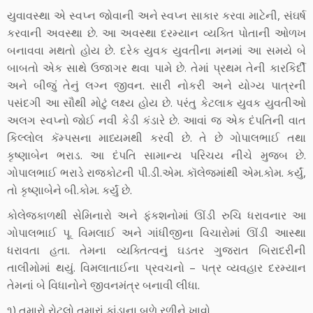
યુવાવસ્થા એ સ્વપ્ન જોવાની અને સ્વપ્ન સાકાર કરવા માટેની, સંઘર્ષ
કરવાની અવસ્થા છે. આ અવસ્થા દરમ્યાન વ્યક્તિ પોતાની ઓળખ
બનાવવા મથતો હોય છે. દરેક યુવક યુવતીના મનમાં આ સમયે બે
બાબતો એક સાથે ઉજાગર થવા પામે છે. તેમાં પ્રથમ તેની કારકિર્દી
અને બીજું તેનું લગ્ન જીવન. સારી નોકરી અને યોગ્ય પાત્રની
પસંદગી આ સૌથી મોટું લક્ષ્ય હોય છે. પરંતુ કેટલાક યુવક યુવતીઓ
અલગ સ્વપ્નો જોઈ નવી કેડી કંડારે છે. આવાં જ એક દંપતિની વાત
કિલ્લોલ કૅમ્પસના માધ્યમથી કરવી છે. તે છે ગોપાલભાઈ તથા
કૃષ્ણાબેન ભરાડ. આ દંપતિ સામાન્ય પરિચય નીચે મુજબ છે.
ગોપાલભાઈ ભરાડે રાજકોટની પી.ડી.એમ. કૉલેજમાંથી એમ.કોમ. કર્યું,
તો કૃષ્ણાબેને બી.કોમ. કર્યું છે.
કોલેજકાળથી સેમિનારો અને ફંકશનોમાં ઊંડી રુચિ ધરાવનાર આ
ગોપાલભાઈ પૂ. વિમલાઈ અને ગાંધીજીના વિચારોમાં ઊંડી આસ્થા
ધરાવતા હતા. તેમના વ્યક્તિત્વનું ઘડતર ગુજરાત બિરાદરીની
તાલીમોમાં થયું. વિમલાતાઈના પ્રવચનો – પત્ર વ્યવહાર દરમ્યાન
તેમનાં બે વિધાનોને જીવનમંત્ર બનાવી લીધા.
૧) તમારો રોટલો તમારાં કાંડાના બળે રળીને ખાવો.