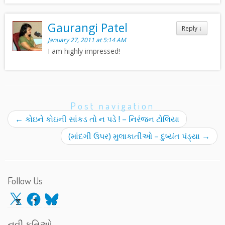
Gaurangi Patel
Reply
↓
January 27, 2011 at 5:14 AM
I am highly impressed!
Post navigation
←
કોઇને કોઇની સાંકડ તો ન પડે ! – નિરંજન ટોલિયા
(માંદગી ઉપર) મુલાકાતીઓ – દુષ્યંત પંડ્યા
→
Follow Us
X
Facebook
Bluesky
નવી કૃતિઓ…