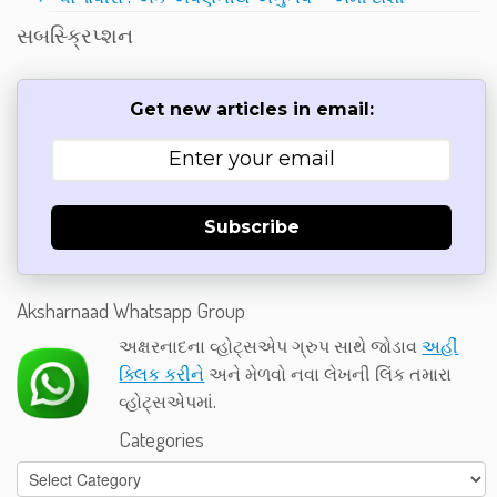
સબસ્ક્રિપ્શન
Get new articles in email:
Subscribe
Aksharnaad Whatsapp Group
અક્ષરનાદના વ્હોટ્સએપ ગ્રુપ સાથે જોડાવ
અહીં
ક્લિક કરીને
અને મેળવો નવા લેખની લિંક તમારા
વ્હોટ્સએપમાં.
Categories
Categories