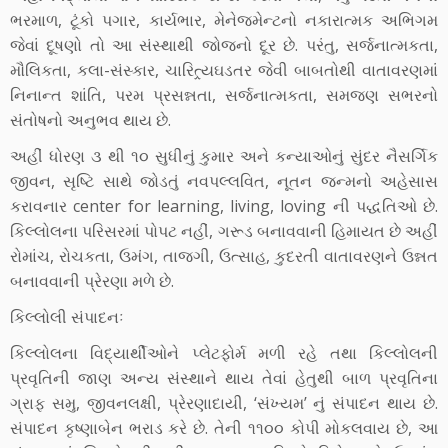
ભરમાળ, ટૂંકો પગાર, કાર્યભાર, મેનેજમેન્ટનો નકારાત્મક અભિગમ
જેવાં દૂષણો તો આ સંસ્થાથી જોજનો દૂર છે. પરંતુ, સર્જનાત્મકતા,
મૌલિકતા, કલા-સંસ્કાર, ચારિત્ર્યઘડતર જેવી બાબતોથી વાતાવરણમાં
નિનાન્ત શાંતિ, પરમ પ્રસન્નતા, સર્જનાત્મકતા, સમજણ સભરનો
સંતોષનો અનુભવ થાય છે.
અહીં ધોરણ ૩ થી ૧૦ સુધીનું કુમાર અને કન્યાઓનું સુંદર નૈસર્ગિક
જીવન, સૃષ્ટિ સાથે જોડતું નવપલ્લવિત, નૂતન જન્મનો અહેસાસ
કરાવનાર center for learning, living, loving ની પદ્ધતિઓ છે.
કિલ્લોલના પરિસરમાં પોપટ નહીં, ગરૂડ બનાવવાની હિમાયત છે અહીં
રોમાંચ, રોચકતા, ઉમંગ, તાજગી, ઉત્સાહ, કુદરતી વાતાવરણને ઉન્નત
બનાવવાની પ્રેરણા મળે છે.
કિલ્લોલી સંપાદનઃ
કિલ્લોલના વિદ્યાર્થીઓને પ્લેટફોર્મ મળી રહે તથા કિલ્લોલની
પ્રવૃતિની જાણ અન્ય સંસ્થાને થાય તેવાં હેતુથી બાળ પ્રવૃતિના
ગ્રાફ સમુ, જીવનલક્ષી, પ્રેરણાદાયી, ‘સંખ્યમ’ નું સંપાદન થાય છે.
સંપાદન કૃષ્ણાબેન ભરાડ કરે છે. તેની ૧૧૦૦ કોપી મોકલવાય છે, આ