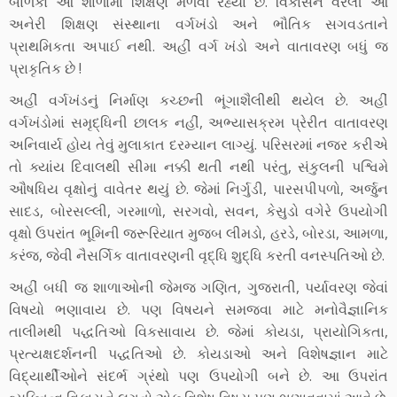
બાળકો આ શાળામાં શિક્ષણ મેળવી રહ્યા છે. વિકાસને વરેલી આ
અનેરી શિક્ષણ સંસ્થાના વર્ગખંડો અને ભૌતિક સગવડતાને
પ્રાથમિકતા અપાઈ નથી. અહીં વર્ગ ખંડો અને વાતાવરણ બધું જ
પ્રાકૃતિક છે !
અહીં વર્ગખંડનું નિર્માણ કચ્છની ભૂંગાશૈલીથી થયેલ છે. અહીં
વર્ગખંડોમાં સમૃદ્ધિની છાલક નહીં, અભ્યાસક્રમ પ્રેરીત વાતાવરણ
અનિવાર્ય હોય તેવું મુલાકાત દરમ્યાન લાગ્યું. પરિસરમાં નજર કરીએ
તો ક્યાંય દિવાલથી સીમા નક્કી થતી નથી પરંતુ, સંકુલની પશ્વિમે
ઔષધિય વૃક્ષોનું વાવેતર થયું છે. જેમાં નિર્ગુડી, પારસપીપળો, અર્જુન
સાદડ, બોરસલ્લી, ગરમાળો, સરગવો, સવન, કેસુડો વગેરે ઉપયોગી
વૃક્ષો ઉપરાંત ભૂમિની જરૂરિયાત મુજબ લીમડો, હરડે, બોરડા, આમળા,
કરંજ, જેવી નૈસર્ગિક વાતાવરણની વૃદ્ધિ શુદ્ધિ કરતી વનસ્પતિઓ છે.
અહીં બધી જ શાળાઓની જેમજ ગણિત, ગુજરાતી, પર્યાવરણ જેવાં
વિષયો ભણાવાય છે. પણ વિષયને સમજવા માટે મનોવૈજ્ઞાનિક
તાલીમથી પદ્ધતિઓ વિકસાવાય છે. જેમાં કોયડા, પ્રાયોગિકતા,
પ્રત્યક્ષદર્શનની પદ્ધતિઓ છે. કોયડાઓ અને વિશેષજ્ઞાન માટે
વિદ્યાર્થીઓને સંદર્ભ ગ્રંથો પણ ઉપયોગી બને છે. આ ઉપરાંત