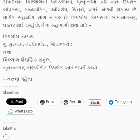
સંપાદનમાં કિલ્લોલની પરીકલ્પના, પ્રવૃતિઓ વિશે વાતો ઉપરાંત
બોધકથા, કાવ્યપંક્તિ, પર્વવિશેષ, ચિત્રો, વગેરે. મેળવી શકાય છે.
વાર્ષિક સહયોગ રાશિ રૂ.૫૦ છે. કિલ્લોલ કેમ્પસના બાળમાનસનું
ઘડતર થઈ રહ્યું છે. તેના સહભાગી થવા માટે –
કિલ્લોલ કેમ્પસ.
મુ. મુરખડા, તા. ઉપલેટા, જિ.રાજકોટ
તથા
કિલ્લોલ શૈક્ષણિક સંકુલ,
નૂતનનગર, કોલકીરોડ, ઉપલેટા ખાતે સંપર્ક કરવો.
– તરૂણ મહેતા
Share this:
Print
Reddit
Telegram
WhatsApp
Like this:
Loading…