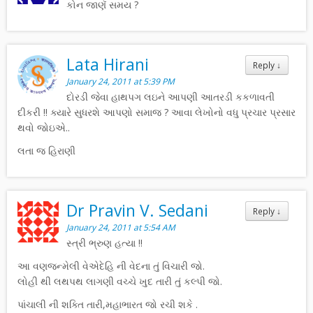
કોન જાણૅ સમય ?
Lata Hirani
Reply
↓
January 24, 2011 at 5:39 PM
દોરડી જેવા હાથપગ લઇને આપણી આતરડી કકળાવતી
દીકરી !! ક્યારે સુધરશે આપણો સમાજ ? આવા લેખોનો વધુ પ્રચાર પ્રસાર
થવો જોઇએ..
લતા જ હિરાણી
Dr Pravin V. Sedani
Reply
↓
January 24, 2011 at 5:54 AM
સ્ત્રી ભ્રુણ હત્યા !!
આ વણજન્મેલી વેએદેહિ ની વેદના તું વિચારી જો.
લોહી થી લથપથ લાગણી વચ્ચે ખુદ તારી તું કલ્પી જો.
પાંચાલી ની શક્તિ તારી,મહાભારત જો રચી શકે .