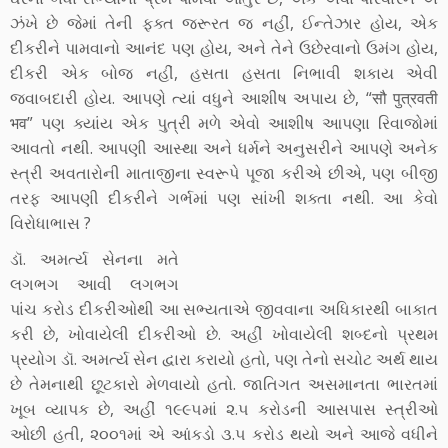
ઝંખે છે જેમાં તેની ફક્ત જરૂરત જ નહીં, ઈન્તેઝાર હોય, એક
દીકરીને પામવાનો આનંદ પણ હોય, અને તેને ઉછેરવાનો ઉમંગ હોય,
દીકરી એક બોજ નહીં, હસતા હસતા નિભાવી શકાય એવી
જવાબદારી હોય. આપણે ત્યાં વધુને આશીષ અપાય છે, “सौ पुत्रवती
भव” પણ ક્યાંય એક પુત્રી મળે એવો આશીષ આપણા રિવાજોમાં
આવતો નથી. આપણી આસ્થા અને ધર્મને અનુસરીને આપણે અનેક
સ્ત્રી અવતારોની માતાજીના સ્વરૂપે પૂજા કરીએ છીએ, પણ બીજી
તરફ આપણી દીકરીને ગર્ભમાં પણ સાંખી શક્તા નથી. આ કેવો
વિરોધાભાસ ?
ડૉ. અમર્ત્ય સેનના મતે
લગભગ આવી લગભગ
પાંચ કરોડ દીકરીઓથી આ સભ્યતાએ જીવવાના અધિકારથી બાકાત
કરી છે, ખોવાયેલી દીકરીઓ છે. અહીં ખોવાયેલી શબ્દનો પ્રથમ
પ્રયોગ ડૉ. અમર્ત્ય સેન દ્વારા કરાયો હતો, પણ તેનો સચોટ અર્થ થાય
છે તેમનાથી છૂટકારો મેળવાયો હતો. જાતિગત અસમાનતા ભારતમાં
ખૂબ વ્યાપક છે, અહીં ૧૯૯૫માં ૨.૫ કરોડની આસપાસ સ્ત્રીઓ
ઓછી હતી, ૨૦૦૧માં એ આંકડો ૩.૫ કરોડ થયો અને આજે વધીને