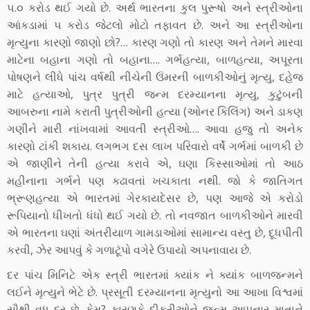
૫.૦ કરોડ થઈ ગયો છે. અર્થ ભારતના કુલ પુરૂષો અને સ્ત્રીઓના
આંકડામાં ૫ કરોડ જેટલો મોટો તફાવત છે. અને આ સ્ત્રીઓના
મૃત્યુના કારણો જાણો છો?… કારણ ગણો તો કારણ અને તેમને મારવા
માટેના બહાના ગણો તો બહાના…. ગર્ભહત્યા, બાળહત્યા, અપૂરતા
પોષણને લીધે પાંચ વર્ષથી નીચેની ઉંમરની બાળકીઓનું મૃત્યુ, દહેજ
માટે હત્યાઓ, પુત્ર પુત્રી જન્મ દરમ્યાનના મૃત્યુ, કુટુંબની
આબરુના નામે કરાતી પુત્રીઓની હત્યા (ઓનર કિલિંગ) અને ડાકણ
ગણીને મારી નાંખવામાં આવતી સ્ત્રીઓ…. આવા હજુ તો અનેક
કારણો ટાંકી શકાય. લગભગ દસ લાખ પરિવારો વર્ષે ગર્ભમાં બાળકી છે
એ જાણીને તેની હત્યા કરાવે એ, ઘણા કિસ્સાઓમાં તો આઠ
મહીનાના ગર્ભને પણ કઢાવતાં ખચકાતા નથી. જો કે જાતિગત
ભ્રૂણહત્યા એ ભારતમાં ગેરકાયદેસર છે, પણ આજે એ કરોડો
રૂપિયાનો ધીખતો ધંધો થઈ ગયો છે. તો નવજાત બાળકીઓને મારવી
એ ભારતના ઘણાં અંતરીયાળ ગામડાઓમાં સામાન્ય વસ્તુ છે, દૂધપીતી
કરવી, ઝેર આપવું કે ગળાટૂંપો વગેરે ઉપાયો અપનાવાય છે.
દર પાંચ મિનિટે એક સ્ત્રી ભારતમાં ક્યાંક ને ક્યાંક બાળજન્મને
લઈને મૃત્યુને ભેટે છે. પ્રસૂતી દરમ્યાનના મૃત્યુનો આ આખા વિશ્વમાં
સૌથી વધુ દર છે. કેમ? કારણકે દીકરીઓને જન્મ આપનાર માતાને