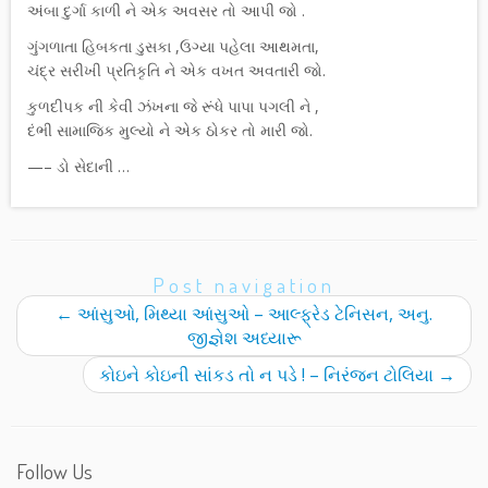
અંબા દુર્ગા કાળી ને એક અવસર તો આપી જો .
ગુંગળાતા હિબકતા ડુસકા ,ઉગ્યા પહેલા આથમતા,
ચંદ્ર સરીખી પ્રતિકૃતિ ને એક વખત અવતારી જો.
કુળદીપક ની કેવી ઝંખના જે રૂંધે પાપા પગલી ને ,
દંભી સામાજિક મુલ્યો ને એક ઠોકર તો મારી જો.
—– ડો સેદાની …
Post navigation
←
આંસુઓ, મિથ્યા આંસુઓ – આલ્ફ્રેડ ટેનિસન, અનુ.
જીજ્ઞેશ અધ્યારૂ
કોઇને કોઇની સાંકડ તો ન પડે ! – નિરંજન ટોલિયા
→
Follow Us