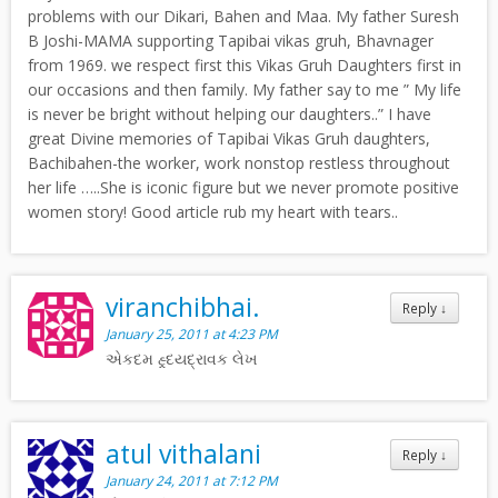
problems with our Dikari, Bahen and Maa. My father Suresh
B Joshi-MAMA supporting Tapibai vikas gruh, Bhavnager
from 1969. we respect first this Vikas Gruh Daughters first in
our occasions and then family. My father say to me ” My life
is never be bright without helping our daughters..” I have
great Divine memories of Tapibai Vikas Gruh daughters,
Bachibahen-the worker, work nonstop restless throughout
her life …..She is iconic figure but we never promote positive
women story! Good article rub my heart with tears..
viranchibhai.
Reply
↓
January 25, 2011 at 4:23 PM
એકદમ હ્ર્દયદ્રાવક લેખ
atul vithalani
Reply
↓
January 24, 2011 at 7:12 PM