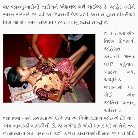
૨૪ જાન્યુઆરીની તારીખને ‘
નેશનલ ગર્લ ચાઈલ્ડ ડે
‘ જાહેર કરીને
ભારત સરકારે દર વર્ષે એ દિવસની ઉજવણી અને તે દ્વારા દીકરીઓ
વિશે જાગૃતિ અને સદભાવ પ્રગટાવવાનું ધ્યેય રાખ્યું છે.
શા માટે આ એક
વિશેષ દિવસની
જાહેરાત
કરવાની જરૂર
પડી? કહેવાતા
આટલા બધા
આધુનિક
જમાનામાં પણ
કોઈ એક
જાતિને પોતાનું
અસ્તિત્વ
જાળવવા અને સમસ્યાઓ ઉકેલવા આ વિશેષ ધ્યાન જોઈએ છે? વાત
એક નાનકડી બાળકીની છે, જે ગર્ભમાં છે એવી ખબર પડે તો તેને ત્યાં
જ મારવાના બધા પ્રયત્નો થશે, કદાચ કાયદાઓની માયાજાળને લીધે