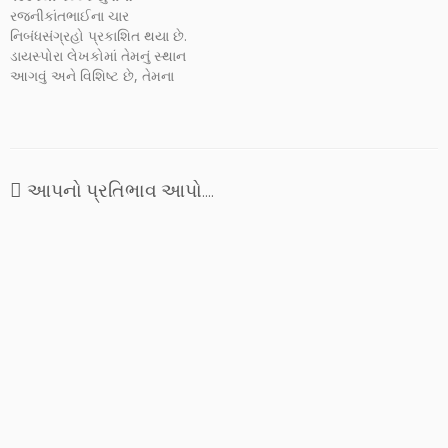
રજનીકાંતભાઈના ચાર
નિબંધસંગ્રહો પ્રકાશિત થયા છે.
ડાયસ્પોરા લેખકોમાં તેમનું સ્થાન
આગવું અને વિશિષ્ટ છે, તેમના
નિબંધ સંગ્રહો 'થેમ્સ નદીને કાંઠે',
'મીઠી સ્મૃતિઓની જુદી જ
દુનિયા', 'દરિયાપારની દાસ્તાન'
તથા 'વણખેડ્યો પ્રદેશ
દરિયાપારનો' વાચકોના પ્રેમને
આપનો પ્રતિભાવ આપો....
પામ્યા છે. આ નિબંધ સંગ્રહોમાં
તેમનું ડાયસ્પોરિક વ્યક્તિત્વ અને
વિચારધારા ઝળકે છે. આ ચાર…