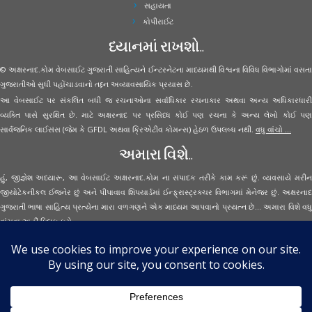
સહાયતા
કોપીરાઈટ
ધ્યાનમાં રાખશો..
© અક્ષરનાદ.કોમ વેબસાઈટ ગુજરાતી સાહિત્યને ઈન્ટરનેટના માધ્યમથી વિશ્વના વિવિધ વિભાગોમાં વસતા
ગુજરાતીઓ સુધી પહોંચાડવાનો તદ્દન અવ્યાવસાયિક પ્રયાસ છે.
આ વેબસાઈટ પર સંકલિત બધી જ રચનાઓના સર્વાધિકાર રચનાકાર અથવા અન્ય અધિકારધારી
વ્યક્તિ પાસે સુરક્ષિત છે. માટે અક્ષરનાદ પર પ્રસિધ્ધ કોઈ પણ રચના કે અન્ય લેખો કોઈ પણ
સાર્વજનિક લાઈસંસ (જેમ કે GFDL અથવા ક્રિએટીવ કોમન્સ) હેઠળ ઉપલબ્ધ નથી.
વધુ વાંચો ...
અમારા વિશે..
હું, જીજ્ઞેશ અધ્યારૂ, આ વેબસાઈટ અક્ષરનાદ.કોમ ના સંપાદક તરીકે કામ કરૂં છું. વ્યવસાયે મરીન
જીયોટેકનીકલ ઈજનેર છું અને પીપાવાવ શિપયાર્ડમાં ઈન્ફ્રાસ્ટ્રક્ચર વિભાગમાં મેનેજર છું. અક્ષરનાદ
ગુજરાતી ભાષા સાહિત્ય પ્રત્યેના મારા વળગણને એક માધ્યમ આપવાનો પ્રયત્ન છે... અમારા વિશે વધુ
વાંચવા
અહીં ક્લિક કરો...
Secured Site Assurance