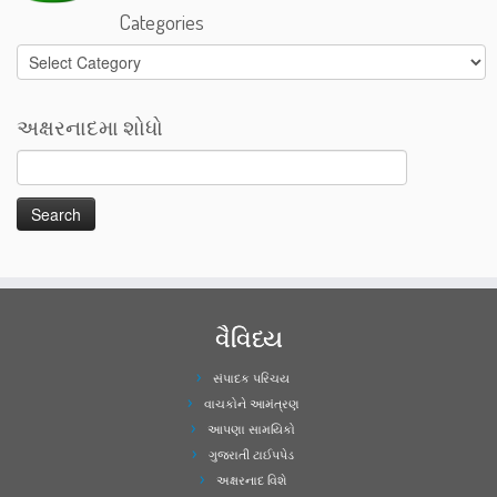
Categories
Categories
અક્ષરનાદમા શોધો
વૈવિધ્ય
સંપાદક પરિચય
વાચકોને આમંત્રણ
આપણા સામયિકો
ગુજરાતી ટાઈપપેડ
અક્ષરનાદ વિશે