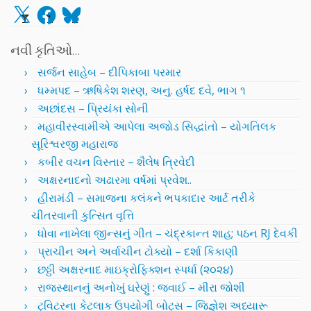
X
Facebook
Bluesky
નવી કૃતિઓ…
સર્જન સાહેબ – દીપિકાબા પરમાર
ધમ્મપદ – ઋષિકેશ શરણ, અનુ. હર્ષદ દવે, ભાગ ૧
અછાંદસ – પ્રિયંકા સોની
મહાવીરસ્વામીએ આપેલા અજોડ સિદ્ધાંતો – યોગતિલક
સૂરિશ્વરજી મહારાજ
કબીર વચન વિસ્તાર – શૈલેષ ત્રિવેદી
અક્ષરનાદનો અઢારમા વર્ષમાં પ્રવેશ..
હીરામંડી – સમાજના કલંકને ભપકાદાર આર્ટ તરીકે
ચીતરવાની કુત્સિત વૃત્તિ
ધોવા નાખેલા જીન્સનું ગીત – ચંદ્રકાન્ત શાહ; પઠન RJ દેવકી
પ્રાચીન અને અર્વાચીન ટોક્યો – દર્શા કિકાણી
છઠ્ઠી અક્ષરનાદ માઇક્રોફિક્શન સ્પર્ધા (૨૦૨૪)
રાજસ્થાનનું અનોખું ઘરેણું : જવાઈ – મીરા જોશી
ટ્વિટરના કેટલાક ઉપયોગી બોટ્સ – જિજ્ઞેશ અધ્યારૂ