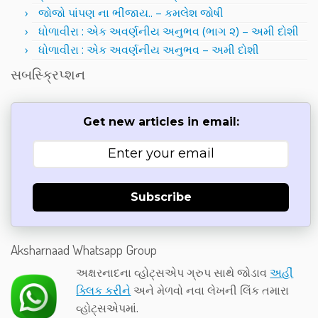
જોજો પાંપણ ના ભીંજાય.. – કમલેશ જોષી
ધોળાવીરા : એક અવર્ણનીય અનુભવ (ભાગ ૨) – અમી દોશી
ધોળાવીરા : એક અવર્ણનીય અનુભવ – અમી દોશી
સબસ્ક્રિપ્શન
Get new articles in email:
Subscribe
Aksharnaad Whatsapp Group
અક્ષરનાદના વ્હોટ્સએપ ગ્રુપ સાથે જોડાવ
અહીં
ક્લિક કરીને
અને મેળવો નવા લેખની લિંક તમારા
વ્હોટ્સએપમાં.