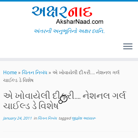
અંતરની અનુભૂતિનો અક્ષર ધ્વનિ..
Skip
to
Home
»
ચિંતન નિબંધ
»
એ ખોવાયેલી દીકરી…. નેશનલ ગર્લ
content
ચાઈલ્ડ ડે વિશેષ
એ ખોવાયેલી દીકરી…. નેશનલ ગર્લ
5
ચાઈલ્ડ ડે વિશેષ
January 24, 2011
in
ચિંતન નિબંધ
tagged
જીજ્ઞેશ અધ્યારૂ