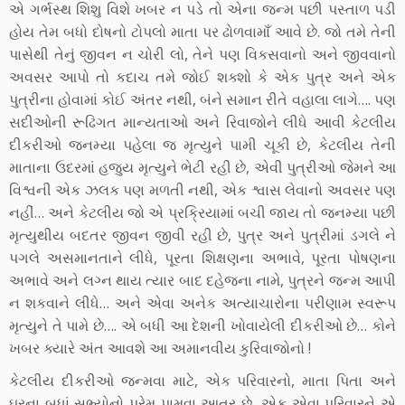
એ ગર્ભસ્થ શિશુ વિશે ખબર ન પડે તો એના જન્મ પછી પસ્તાળ પડી
હોય તેમ બધો દોષનો ટોપલો માતા પર ઢોળવામાઁ આવે છે. જો તમે તેની
પાસેથી તેનું જીવન ન ચોરી લો, તેને પણ વિકસવાનો અને જીવવાનો
અવસર આપો તો કદાચ તમે જોઈ શક્શો કે એક પુત્ર અને એક
પુત્રીના હોવામાં કોઈ અંતર નથી, બંને સમાન રીતે વહાલા લાગે…. પણ
સદીઓની રૂઢિગત માન્યતાઓ અને રિવાજોને લીધે આવી કેટલીય
દીકરીઓ જનમ્યા પહેલા જ મૃત્યુને પામી ચૂકી છે, કેટલીય તેની
માતાના ઉદરમાં હજુય મૃત્યુને ભેટી રહી છે, એવી પુત્રીઓ જેમને આ
વિશ્વની એક ઝલક પણ મળતી નથી, એક શ્વાસ લેવાનો અવસર પણ
નહીં… અને કેટલીય જો એ પ્રક્રિયામાં બચી જાય તો જનમ્યા પછી
મૃત્યુથીય બદતર જીવન જીવી રહી છે, પુત્ર અને પુત્રીમાં ડગલે ને
પગલે અસમાનતાને લીધે, પૂરતા શિક્ષણના અભાવે, પૂરતા પોષણના
અભાવે અને લગ્ન થાય ત્યાર બાદ દહેજના નામે, પુત્રને જન્મ આપી
ન શકવાને લીધે… અને એવા અનેક અત્યાચારોના પરીણામ સ્વરૂપ
મૃત્યુને તે પામે છે…. એ બધી આ દેશની ખોવાયેલી દીકરીઓ છે… કોને
ખબર ક્યારે અંત આવશે આ અમાનવીય કુરિવાજોનો !
કેટલીય દીકરીઓ જન્મવા માટે, એક પરિવારનો, માતા પિતા અને
ઘરના બધાં સભ્યોનો પ્રેમ પામવા આતુર છે, એક એવા પરિવારને એ