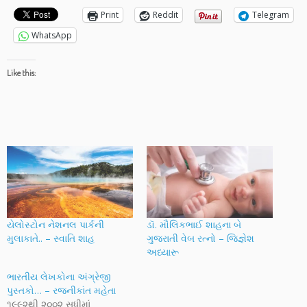
Print
Reddit
Telegram
WhatsApp
Like this:
યેલોસ્ટોન નેશનલ પાર્કની
ડૉ. મૌલિકભાઈ શાહના બે
મુલાકાતે.. – સ્વાતિ શાહ
ગુજરાતી વેબ રત્નો – જિજ્ઞેશ
અધ્યારૂ
ભારતીય લેખકોના અંગ્રેજી
પુસ્તકો… – રજનીકાંત મહેતા
૧૯૯૨થી ૨૦૦૨ સુધીમાં